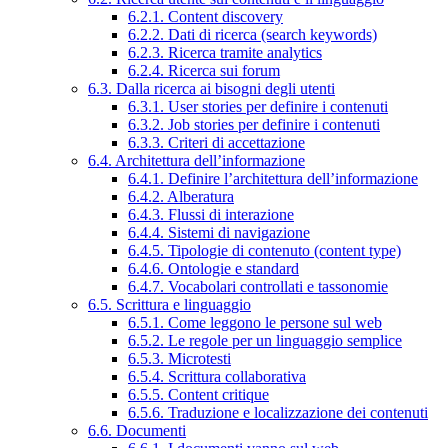
6.2.1. Content discovery
6.2.2. Dati di ricerca (search keywords)
6.2.3. Ricerca tramite analytics
6.2.4. Ricerca sui forum
6.3. Dalla ricerca ai bisogni degli utenti
6.3.1. User stories per definire i contenuti
6.3.2. Job stories per definire i contenuti
6.3.3. Criteri di accettazione
6.4. Architettura dell’informazione
6.4.1. Definire l’architettura dell’informazione
6.4.2. Alberatura
6.4.3. Flussi di interazione
6.4.4. Sistemi di navigazione
6.4.5. Tipologie di contenuto (content type)
6.4.6. Ontologie e standard
6.4.7. Vocabolari controllati e tassonomie
6.5. Scrittura e linguaggio
6.5.1. Come leggono le persone sul web
6.5.2. Le regole per un linguaggio semplice
6.5.3. Microtesti
6.5.4. Scrittura collaborativa
6.5.5. Content critique
6.5.6. Traduzione e localizzazione dei contenuti
6.6. Documenti