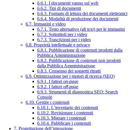
6.6.1. I documenti vanno sul web
6.6.2. Tipi di documenti
6.6.3. Formato di lettura dei documenti elettronici
6.6.4. Modalità di produzione dei documenti
6.7. Immagini e video
6.7.1. Testo alternativo (alt text) per le immagini
6.7.2. Sottotitoli per i video
6.7.3. Trascrizioni per i video
6.8. Proprietà intellettuale e privacy
6.8.1. Pubblicazione di contenuti prodotti dalla
Pubblica Amministrazione
6.8.2. Pubblicazione di contenuti non prodotti
dalla Pubblica Amministrazione
6.8.3. Consenso dei soggetti ritratti
6.9. Ottimizzazione per i motori di ricerca (SEO)
6.9.1. I fattori
on-page
6.9.2. I fattori
off-page
6.9.3. Strumenti di diagnostica SEO: Search
Console
6.10. Gestire i contenuti
6.10.1. L’inventario dei contenuti
6.10.2. Revisionare i contenuti
6.10.3. Migrare i contenuti
6.10.4. Pubblicare i contenuti
7. Progettazione dell’interazione