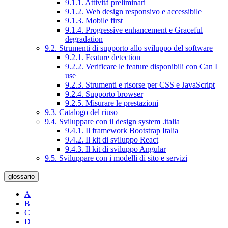
9.1.1. Attività preliminari
9.1.2. Web design responsivo e accessibile
9.1.3. Mobile first
9.1.4. Progressive enhancement e Graceful
degradation
9.2. Strumenti di supporto allo sviluppo del software
9.2.1. Feature detection
9.2.2. Verificare le feature disponibili con Can I
use
9.2.3. Strumenti e risorse per CSS e JavaScript
9.2.4. Supporto browser
9.2.5. Misurare le prestazioni
9.3. Catalogo del riuso
9.4. Sviluppare con il design system .italia
9.4.1. Il framework Bootstrap Italia
9.4.2. Il kit di sviluppo React
9.4.3. Il kit di sviluppo Angular
9.5. Sviluppare con i modelli di sito e servizi
glossario
A
B
C
D