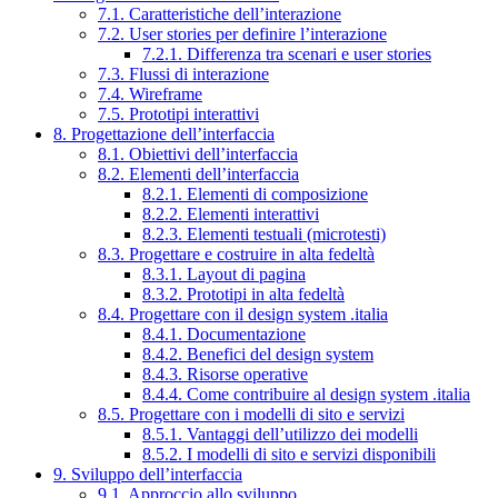
7.1. Caratteristiche dell’interazione
7.2. User stories per definire l’interazione
7.2.1. Differenza tra scenari e user stories
7.3. Flussi di interazione
7.4. Wireframe
7.5. Prototipi interattivi
8. Progettazione dell’interfaccia
8.1. Obiettivi dell’interfaccia
8.2. Elementi dell’interfaccia
8.2.1. Elementi di composizione
8.2.2. Elementi interattivi
8.2.3. Elementi testuali (microtesti)
8.3. Progettare e costruire in alta fedeltà
8.3.1. Layout di pagina
8.3.2. Prototipi in alta fedeltà
8.4. Progettare con il design system .italia
8.4.1. Documentazione
8.4.2. Benefici del design system
8.4.3. Risorse operative
8.4.4. Come contribuire al design system .italia
8.5. Progettare con i modelli di sito e servizi
8.5.1. Vantaggi dell’utilizzo dei modelli
8.5.2. I modelli di sito e servizi disponibili
9. Sviluppo dell’interfaccia
9.1. Approccio allo sviluppo