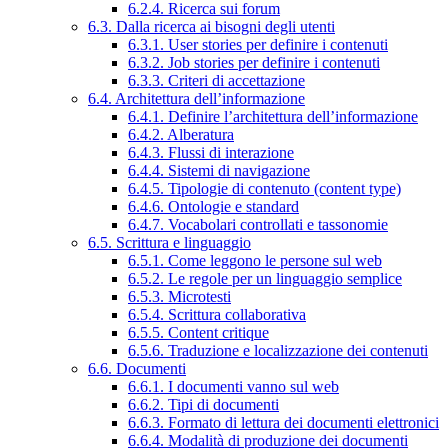
6.2.4. Ricerca sui forum
6.3. Dalla ricerca ai bisogni degli utenti
6.3.1. User stories per definire i contenuti
6.3.2. Job stories per definire i contenuti
6.3.3. Criteri di accettazione
6.4. Architettura dell’informazione
6.4.1. Definire l’architettura dell’informazione
6.4.2. Alberatura
6.4.3. Flussi di interazione
6.4.4. Sistemi di navigazione
6.4.5. Tipologie di contenuto (content type)
6.4.6. Ontologie e standard
6.4.7. Vocabolari controllati e tassonomie
6.5. Scrittura e linguaggio
6.5.1. Come leggono le persone sul web
6.5.2. Le regole per un linguaggio semplice
6.5.3. Microtesti
6.5.4. Scrittura collaborativa
6.5.5. Content critique
6.5.6. Traduzione e localizzazione dei contenuti
6.6. Documenti
6.6.1. I documenti vanno sul web
6.6.2. Tipi di documenti
6.6.3. Formato di lettura dei documenti elettronici
6.6.4. Modalità di produzione dei documenti