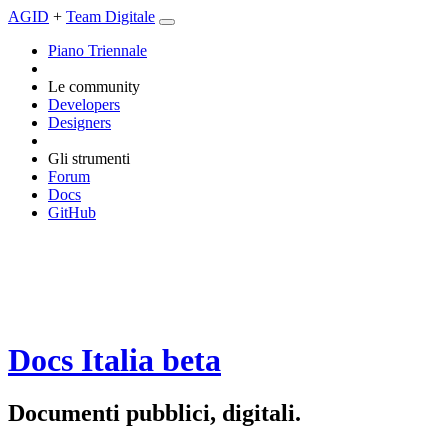
AGID
+
Team Digitale
Piano Triennale
Le community
Developers
Designers
Gli strumenti
Forum
Docs
GitHub
Docs Italia
beta
Documenti pubblici, digitali.