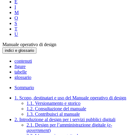
E
I
M
O
S
T
U
Manuale operativo di design
indici e glossario
contenuti
figure
tabelle
glossario
Sommario
1. Scopo, destinatari e uso del Manuale operativo di design
1.1. Versionamento e storico
1.2. Consultazione del manuale
1.3. Contribuisci al manuale
2. Introduzione al design per i servizi pubblici digitali
2.1. Design per l’amministrazione digitale (
e-
government
)