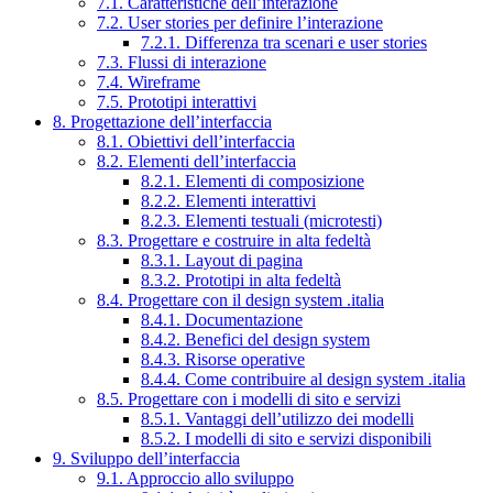
7.1. Caratteristiche dell’interazione
7.2. User stories per definire l’interazione
7.2.1. Differenza tra scenari e user stories
7.3. Flussi di interazione
7.4. Wireframe
7.5. Prototipi interattivi
8. Progettazione dell’interfaccia
8.1. Obiettivi dell’interfaccia
8.2. Elementi dell’interfaccia
8.2.1. Elementi di composizione
8.2.2. Elementi interattivi
8.2.3. Elementi testuali (microtesti)
8.3. Progettare e costruire in alta fedeltà
8.3.1. Layout di pagina
8.3.2. Prototipi in alta fedeltà
8.4. Progettare con il design system .italia
8.4.1. Documentazione
8.4.2. Benefici del design system
8.4.3. Risorse operative
8.4.4. Come contribuire al design system .italia
8.5. Progettare con i modelli di sito e servizi
8.5.1. Vantaggi dell’utilizzo dei modelli
8.5.2. I modelli di sito e servizi disponibili
9. Sviluppo dell’interfaccia
9.1. Approccio allo sviluppo