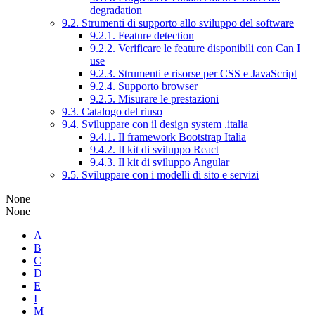
degradation
9.2. Strumenti di supporto allo sviluppo del software
9.2.1. Feature detection
9.2.2. Verificare le feature disponibili con Can I
use
9.2.3. Strumenti e risorse per CSS e JavaScript
9.2.4. Supporto browser
9.2.5. Misurare le prestazioni
9.3. Catalogo del riuso
9.4. Sviluppare con il design system .italia
9.4.1. Il framework Bootstrap Italia
9.4.2. Il kit di sviluppo React
9.4.3. Il kit di sviluppo Angular
9.5. Sviluppare con i modelli di sito e servizi
None
None
A
B
C
D
E
I
M