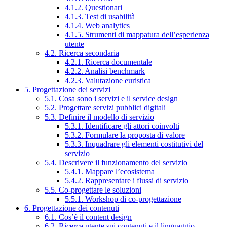
4.1.2. Questionari
4.1.3. Test di usabilità
4.1.4. Web analytics
4.1.5. Strumenti di mappatura dell’esperienza
utente
4.2. Ricerca secondaria
4.2.1. Ricerca documentale
4.2.2. Analisi benchmark
4.2.3. Valutazione euristica
5. Progettazione dei servizi
5.1. Cosa sono i servizi e il service design
5.2. Progettare servizi pubblici digitali
5.3. Definire il modello di servizio
5.3.1. Identificare gli attori coinvolti
5.3.2. Formulare la proposta di valore
5.3.3. Inquadrare gli elementi costitutivi del
servizio
5.4. Descrivere il funzionamento del servizio
5.4.1. Mappare l’ecosistema
5.4.2. Rappresentare i flussi di servizio
5.5. Co-progettare le soluzioni
5.5.1. Workshop di co-progettazione
6. Progettazione dei contenuti
6.1. Cos’è il content design
6.2. Ricerca utente sui contenuti e il linguaggio