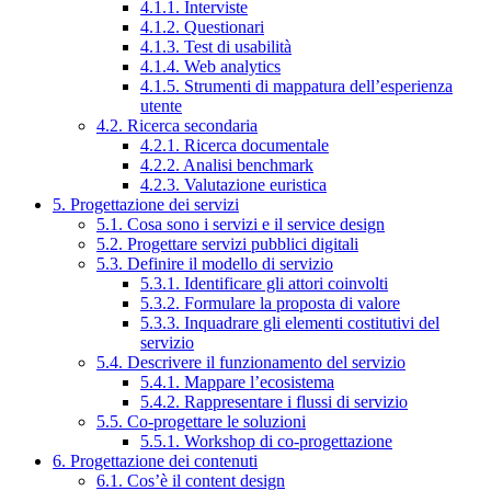
4.1.1. Interviste
4.1.2. Questionari
4.1.3. Test di usabilità
4.1.4. Web analytics
4.1.5. Strumenti di mappatura dell’esperienza
utente
4.2. Ricerca secondaria
4.2.1. Ricerca documentale
4.2.2. Analisi benchmark
4.2.3. Valutazione euristica
5. Progettazione dei servizi
5.1. Cosa sono i servizi e il service design
5.2. Progettare servizi pubblici digitali
5.3. Definire il modello di servizio
5.3.1. Identificare gli attori coinvolti
5.3.2. Formulare la proposta di valore
5.3.3. Inquadrare gli elementi costitutivi del
servizio
5.4. Descrivere il funzionamento del servizio
5.4.1. Mappare l’ecosistema
5.4.2. Rappresentare i flussi di servizio
5.5. Co-progettare le soluzioni
5.5.1. Workshop di co-progettazione
6. Progettazione dei contenuti
6.1. Cos’è il content design