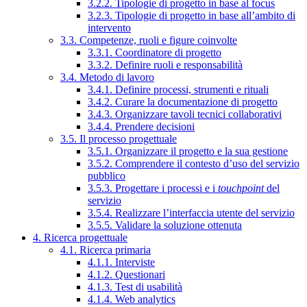
3.2.2. Tipologie di progetto in base al focus
3.2.3. Tipologie di progetto in base all’ambito di
intervento
3.3. Competenze, ruoli e figure coinvolte
3.3.1. Coordinatore di progetto
3.3.2. Definire ruoli e responsabilità
3.4. Metodo di lavoro
3.4.1. Definire processi, strumenti e rituali
3.4.2. Curare la documentazione di progetto
3.4.3. Organizzare tavoli tecnici collaborativi
3.4.4. Prendere decisioni
3.5. Il processo progettuale
3.5.1. Organizzare il progetto e la sua gestione
3.5.2. Comprendere il contesto d’uso del servizio
pubblico
3.5.3. Progettare i processi e i
touchpoint
del
servizio
3.5.4. Realizzare l’interfaccia utente del servizio
3.5.5. Validare la soluzione ottenuta
4. Ricerca progettuale
4.1. Ricerca primaria
4.1.1. Interviste
4.1.2. Questionari
4.1.3. Test di usabilità
4.1.4. Web analytics