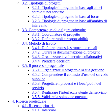
3.2. Tipologie di progetti
3.2.1. Tipologie di progetto in base agli attori
coinvolti nel servizio
3.2.2. Tipologie di progetto in base al focus
3.2.3. Tipologie di progetto in base all’ambito di
intervento
3.3. Competenze, ruoli e figure coinvolte
3.3.1. Coordinatore di progetto
3.3.2. Definire ruoli e responsabilità
3.4. Metodo di lavoro
3.4.1. Definire processi, strumenti e rituali
3.4.2. Curare la documentazione di progetto
3.4.3. Organizzare tavoli tecnici collaborativi
3.4.4. Prendere decisioni
3.5. Il processo progettuale
3.5.1. Organizzare il progetto e la sua gestione
3.5.2. Comprendere il contesto d’uso del servizio
pubblico
3.5.3. Progettare i processi e i
touchpoint
del
servizio
3.5.4. Realizzare l’interfaccia utente del servizio
3.5.5. Validare la soluzione ottenuta
4. Ricerca progettuale
4.1. Ricerca primaria
4.1.1. Interviste