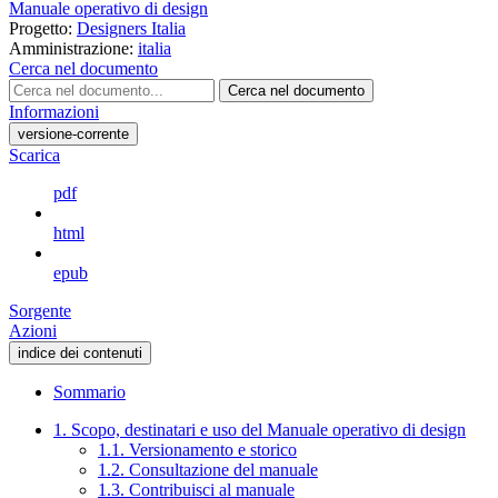
Manuale operativo di design
Progetto:
Designers Italia
Amministrazione:
italia
Cerca nel documento
Cerca nel documento
Informazioni
versione-corrente
Scarica
pdf
html
epub
Sorgente
Azioni
indice dei contenuti
Sommario
1. Scopo, destinatari e uso del Manuale operativo di design
1.1. Versionamento e storico
1.2. Consultazione del manuale
1.3. Contribuisci al manuale