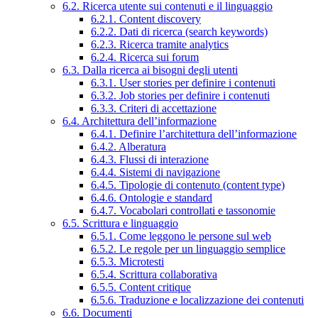
6.2. Ricerca utente sui contenuti e il linguaggio
6.2.1. Content discovery
6.2.2. Dati di ricerca (search keywords)
6.2.3. Ricerca tramite analytics
6.2.4. Ricerca sui forum
6.3. Dalla ricerca ai bisogni degli utenti
6.3.1. User stories per definire i contenuti
6.3.2. Job stories per definire i contenuti
6.3.3. Criteri di accettazione
6.4. Architettura dell’informazione
6.4.1. Definire l’architettura dell’informazione
6.4.2. Alberatura
6.4.3. Flussi di interazione
6.4.4. Sistemi di navigazione
6.4.5. Tipologie di contenuto (content type)
6.4.6. Ontologie e standard
6.4.7. Vocabolari controllati e tassonomie
6.5. Scrittura e linguaggio
6.5.1. Come leggono le persone sul web
6.5.2. Le regole per un linguaggio semplice
6.5.3. Microtesti
6.5.4. Scrittura collaborativa
6.5.5. Content critique
6.5.6. Traduzione e localizzazione dei contenuti
6.6. Documenti