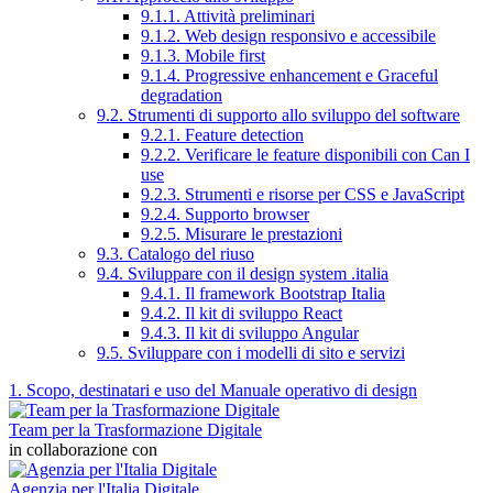
9.1.1. Attività preliminari
9.1.2. Web design responsivo e accessibile
9.1.3. Mobile first
9.1.4. Progressive enhancement e Graceful
degradation
9.2. Strumenti di supporto allo sviluppo del software
9.2.1. Feature detection
9.2.2. Verificare le feature disponibili con Can I
use
9.2.3. Strumenti e risorse per CSS e JavaScript
9.2.4. Supporto browser
9.2.5. Misurare le prestazioni
9.3. Catalogo del riuso
9.4. Sviluppare con il design system .italia
9.4.1. Il framework Bootstrap Italia
9.4.2. Il kit di sviluppo React
9.4.3. Il kit di sviluppo Angular
9.5. Sviluppare con i modelli di sito e servizi
1. Scopo, destinatari e uso del Manuale operativo di design
Team per la Trasformazione Digitale
in collaborazione con
Agenzia per l'Italia Digitale