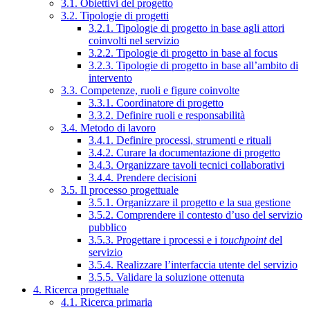
3.1. Obiettivi del progetto
3.2. Tipologie di progetti
3.2.1. Tipologie di progetto in base agli attori
coinvolti nel servizio
3.2.2. Tipologie di progetto in base al focus
3.2.3. Tipologie di progetto in base all’ambito di
intervento
3.3. Competenze, ruoli e figure coinvolte
3.3.1. Coordinatore di progetto
3.3.2. Definire ruoli e responsabilità
3.4. Metodo di lavoro
3.4.1. Definire processi, strumenti e rituali
3.4.2. Curare la documentazione di progetto
3.4.3. Organizzare tavoli tecnici collaborativi
3.4.4. Prendere decisioni
3.5. Il processo progettuale
3.5.1. Organizzare il progetto e la sua gestione
3.5.2. Comprendere il contesto d’uso del servizio
pubblico
3.5.3. Progettare i processi e i
touchpoint
del
servizio
3.5.4. Realizzare l’interfaccia utente del servizio
3.5.5. Validare la soluzione ottenuta
4. Ricerca progettuale
4.1. Ricerca primaria