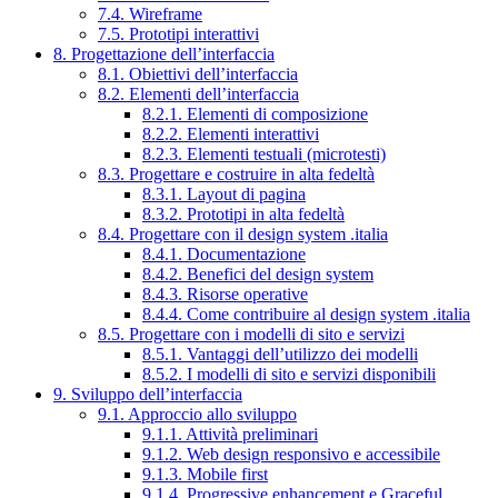
7.4. Wireframe
7.5. Prototipi interattivi
8. Progettazione dell’interfaccia
8.1. Obiettivi dell’interfaccia
8.2. Elementi dell’interfaccia
8.2.1. Elementi di composizione
8.2.2. Elementi interattivi
8.2.3. Elementi testuali (microtesti)
8.3. Progettare e costruire in alta fedeltà
8.3.1. Layout di pagina
8.3.2. Prototipi in alta fedeltà
8.4. Progettare con il design system .italia
8.4.1. Documentazione
8.4.2. Benefici del design system
8.4.3. Risorse operative
8.4.4. Come contribuire al design system .italia
8.5. Progettare con i modelli di sito e servizi
8.5.1. Vantaggi dell’utilizzo dei modelli
8.5.2. I modelli di sito e servizi disponibili
9. Sviluppo dell’interfaccia
9.1. Approccio allo sviluppo
9.1.1. Attività preliminari
9.1.2. Web design responsivo e accessibile
9.1.3. Mobile first
9.1.4. Progressive enhancement e Graceful