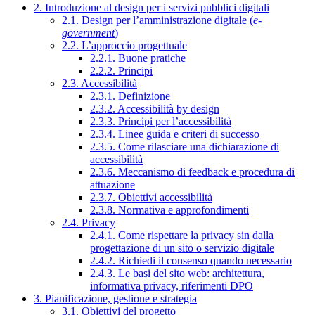
2. Introduzione al design per i servizi pubblici digitali
2.1. Design per l’amministrazione digitale (
e-
government
)
2.2. L’approccio progettuale
2.2.1. Buone pratiche
2.2.2. Principi
2.3. Accessibilità
2.3.1. Definizione
2.3.2. Accessibilità by design
2.3.3. Principi per l’accessibilità
2.3.4. Linee guida e criteri di successo
2.3.5. Come rilasciare una dichiarazione di
accessibilità
2.3.6. Meccanismo di feedback e procedura di
attuazione
2.3.7. Obiettivi accessibilità
2.3.8. Normativa e approfondimenti
2.4. Privacy
2.4.1. Come rispettare la privacy sin dalla
progettazione di un sito o servizio digitale
2.4.2. Richiedi il consenso quando necessario
2.4.3. Le basi del sito web: architettura,
informativa privacy, riferimenti DPO
3. Pianificazione, gestione e strategia
3.1. Obiettivi del progetto