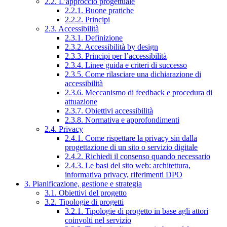
2.2. L’approccio progettuale
2.2.1. Buone pratiche
2.2.2. Principi
2.3. Accessibilità
2.3.1. Definizione
2.3.2. Accessibilità by design
2.3.3. Principi per l’accessibilità
2.3.4. Linee guida e criteri di successo
2.3.5. Come rilasciare una dichiarazione di
accessibilità
2.3.6. Meccanismo di feedback e procedura di
attuazione
2.3.7. Obiettivi accessibilità
2.3.8. Normativa e approfondimenti
2.4. Privacy
2.4.1. Come rispettare la privacy sin dalla
progettazione di un sito o servizio digitale
2.4.2. Richiedi il consenso quando necessario
2.4.3. Le basi del sito web: architettura,
informativa privacy, riferimenti DPO
3. Pianificazione, gestione e strategia
3.1. Obiettivi del progetto
3.2. Tipologie di progetti
3.2.1. Tipologie di progetto in base agli attori
coinvolti nel servizio