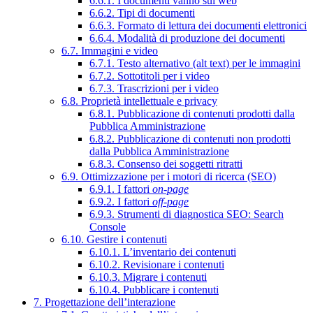
6.6.1. I documenti vanno sul web
6.6.2. Tipi di documenti
6.6.3. Formato di lettura dei documenti elettronici
6.6.4. Modalità di produzione dei documenti
6.7. Immagini e video
6.7.1. Testo alternativo (alt text) per le immagini
6.7.2. Sottotitoli per i video
6.7.3. Trascrizioni per i video
6.8. Proprietà intellettuale e privacy
6.8.1. Pubblicazione di contenuti prodotti dalla
Pubblica Amministrazione
6.8.2. Pubblicazione di contenuti non prodotti
dalla Pubblica Amministrazione
6.8.3. Consenso dei soggetti ritratti
6.9. Ottimizzazione per i motori di ricerca (SEO)
6.9.1. I fattori
on-page
6.9.2. I fattori
off-page
6.9.3. Strumenti di diagnostica SEO: Search
Console
6.10. Gestire i contenuti
6.10.1. L’inventario dei contenuti
6.10.2. Revisionare i contenuti
6.10.3. Migrare i contenuti
6.10.4. Pubblicare i contenuti
7. Progettazione dell’interazione