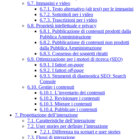
6.7. Immagini e video
6.7.1. Testo alternativo (alt text) per le immagini
6.7.2. Sottotitoli per i video
6.7.3. Trascrizioni per i video
6.8. Proprietà intellettuale e privacy
6.8.1. Pubblicazione di contenuti prodotti dalla
Pubblica Amministrazione
6.8.2. Pubblicazione di contenuti non prodotti
dalla Pubblica Amministrazione
6.8.3. Consenso dei soggetti ritratti
6.9. Ottimizzazione per i motori di ricerca (SEO)
6.9.1. I fattori
on-page
6.9.2. I fattori
off-page
6.9.3. Strumenti di diagnostica SEO: Search
Console
6.10. Gestire i contenuti
6.10.1. L’inventario dei contenuti
6.10.2. Revisionare i contenuti
6.10.3. Migrare i contenuti
6.10.4. Pubblicare i contenuti
7. Progettazione dell’interazione
7.1. Caratteristiche dell’interazione
7.2. User stories per definire l’interazione
7.2.1. Differenza tra scenari e user stories
7.3. Flussi di interazione