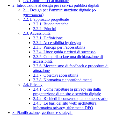
1.3. Contribuisci al manuale
2. Introduzione al design per i servizi pubblici digitali
2.1. Design per l’amministrazione digitale (
e-
government
)
2.2. L’approccio progettuale
2.2.1. Buone pratiche
2.2.2. Principi
2.3. Accessibilità
2.3.1. Definizione
2.3.2. Accessibilità by design
2.3.3. Principi per l’accessibilità
2.3.4. Linee guida e criteri di successo
2.3.5. Come rilasciare una dichiarazione di
accessibilità
2.3.6. Meccanismo di feedback e procedura di
attuazione
2.3.7. Obiettivi accessibilità
2.3.8. Normativa e approfondimenti
2.4. Privacy
2.4.1. Come rispettare la privacy sin dalla
progettazione di un sito o servizio digitale
2.4.2. Richiedi il consenso quando necessario
2.4.3. Le basi del sito web: architettura,
informativa privacy, riferimenti DPO
3. Pianificazione, gestione e strategia