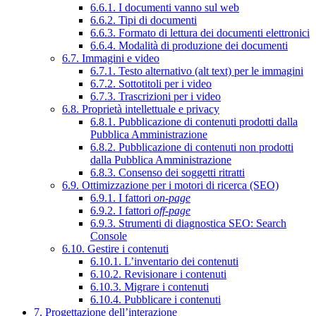
6.6.1. I documenti vanno sul web
6.6.2. Tipi di documenti
6.6.3. Formato di lettura dei documenti elettronici
6.6.4. Modalità di produzione dei documenti
6.7. Immagini e video
6.7.1. Testo alternativo (alt text) per le immagini
6.7.2. Sottotitoli per i video
6.7.3. Trascrizioni per i video
6.8. Proprietà intellettuale e privacy
6.8.1. Pubblicazione di contenuti prodotti dalla
Pubblica Amministrazione
6.8.2. Pubblicazione di contenuti non prodotti
dalla Pubblica Amministrazione
6.8.3. Consenso dei soggetti ritratti
6.9. Ottimizzazione per i motori di ricerca (SEO)
6.9.1. I fattori
on-page
6.9.2. I fattori
off-page
6.9.3. Strumenti di diagnostica SEO: Search
Console
6.10. Gestire i contenuti
6.10.1. L’inventario dei contenuti
6.10.2. Revisionare i contenuti
6.10.3. Migrare i contenuti
6.10.4. Pubblicare i contenuti
7. Progettazione dell’interazione