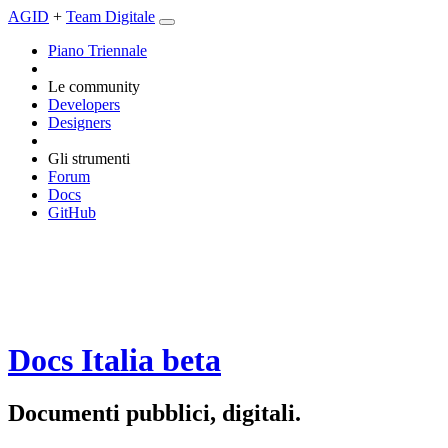
AGID
+
Team Digitale
Piano Triennale
Le community
Developers
Designers
Gli strumenti
Forum
Docs
GitHub
Docs Italia
beta
Documenti pubblici, digitali.