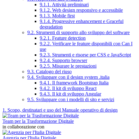
9.1.1. Attività preliminari
9.1.2. Web design responsivo e accessibile
9.1.3. Mobile first
9.1.4. Progressive enhancement e Graceful
degradation
9.2. Strumenti di supporto allo sviluppo del software
9.2.1. Feature detection
9.2.2. Verificare le feature disponibili con Can I
use
9.2.3. Strumenti e risorse per CSS e JavaScript
9.2.4. Supporto browser
9.2.5. Misurare le prestazioni
9.3. Catalogo del riuso
9.4. Sviluppare con il design system .italia
9.4.1. Il framework Bootstrap Italia
9.4.2. Il kit di sviluppo React
9.4.3. Il kit di sviluppo Angular
9.5. Sviluppare con i modelli di sito e servizi
1. Scopo, destinatari e uso del Manuale operativo di design
Team per la Trasformazione Digitale
in collaborazione con
Agenzia per l'Italia Digitale