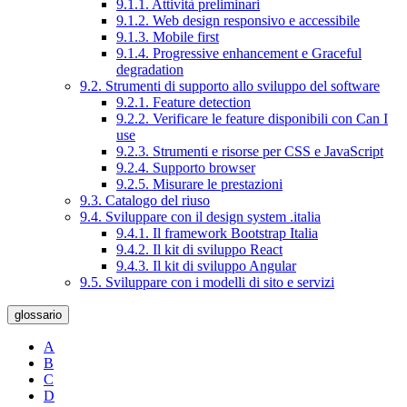
9.1.1. Attività preliminari
9.1.2. Web design responsivo e accessibile
9.1.3. Mobile first
9.1.4. Progressive enhancement e Graceful
degradation
9.2. Strumenti di supporto allo sviluppo del software
9.2.1. Feature detection
9.2.2. Verificare le feature disponibili con Can I
use
9.2.3. Strumenti e risorse per CSS e JavaScript
9.2.4. Supporto browser
9.2.5. Misurare le prestazioni
9.3. Catalogo del riuso
9.4. Sviluppare con il design system .italia
9.4.1. Il framework Bootstrap Italia
9.4.2. Il kit di sviluppo React
9.4.3. Il kit di sviluppo Angular
9.5. Sviluppare con i modelli di sito e servizi
glossario
A
B
C
D