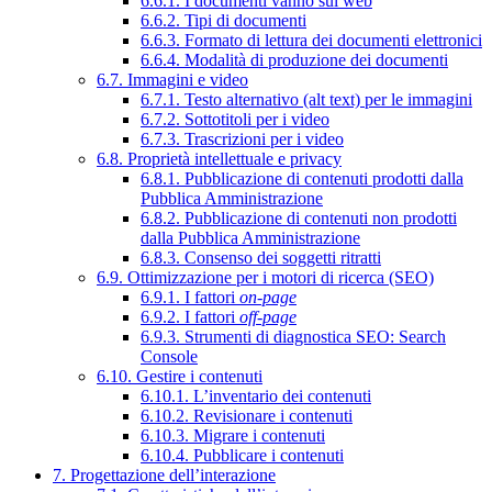
6.6.1. I documenti vanno sul web
6.6.2. Tipi di documenti
6.6.3. Formato di lettura dei documenti elettronici
6.6.4. Modalità di produzione dei documenti
6.7. Immagini e video
6.7.1. Testo alternativo (alt text) per le immagini
6.7.2. Sottotitoli per i video
6.7.3. Trascrizioni per i video
6.8. Proprietà intellettuale e privacy
6.8.1. Pubblicazione di contenuti prodotti dalla
Pubblica Amministrazione
6.8.2. Pubblicazione di contenuti non prodotti
dalla Pubblica Amministrazione
6.8.3. Consenso dei soggetti ritratti
6.9. Ottimizzazione per i motori di ricerca (SEO)
6.9.1. I fattori
on-page
6.9.2. I fattori
off-page
6.9.3. Strumenti di diagnostica SEO: Search
Console
6.10. Gestire i contenuti
6.10.1. L’inventario dei contenuti
6.10.2. Revisionare i contenuti
6.10.3. Migrare i contenuti
6.10.4. Pubblicare i contenuti
7. Progettazione dell’interazione