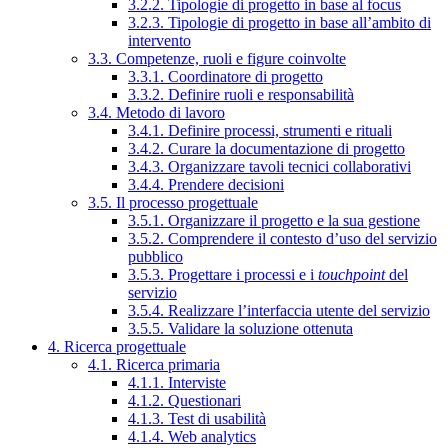
3.2.2. Tipologie di progetto in base al focus
3.2.3. Tipologie di progetto in base all’ambito di
intervento
3.3. Competenze, ruoli e figure coinvolte
3.3.1. Coordinatore di progetto
3.3.2. Definire ruoli e responsabilità
3.4. Metodo di lavoro
3.4.1. Definire processi, strumenti e rituali
3.4.2. Curare la documentazione di progetto
3.4.3. Organizzare tavoli tecnici collaborativi
3.4.4. Prendere decisioni
3.5. Il processo progettuale
3.5.1. Organizzare il progetto e la sua gestione
3.5.2. Comprendere il contesto d’uso del servizio
pubblico
3.5.3. Progettare i processi e i
touchpoint
del
servizio
3.5.4. Realizzare l’interfaccia utente del servizio
3.5.5. Validare la soluzione ottenuta
4. Ricerca progettuale
4.1. Ricerca primaria
4.1.1. Interviste
4.1.2. Questionari
4.1.3. Test di usabilità
4.1.4. Web analytics