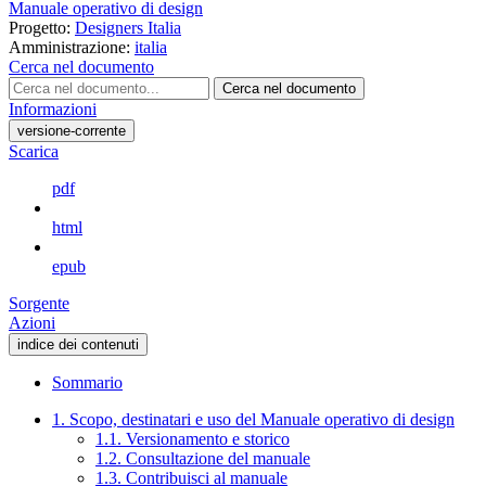
Manuale operativo di design
Progetto:
Designers Italia
Amministrazione:
italia
Cerca nel documento
Cerca nel documento
Informazioni
versione-corrente
Scarica
pdf
html
epub
Sorgente
Azioni
indice dei contenuti
Sommario
1. Scopo, destinatari e uso del Manuale operativo di design
1.1. Versionamento e storico
1.2. Consultazione del manuale
1.3. Contribuisci al manuale