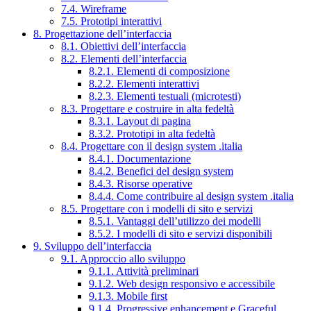
7.4. Wireframe
7.5. Prototipi interattivi
8. Progettazione dell’interfaccia
8.1. Obiettivi dell’interfaccia
8.2. Elementi dell’interfaccia
8.2.1. Elementi di composizione
8.2.2. Elementi interattivi
8.2.3. Elementi testuali (microtesti)
8.3. Progettare e costruire in alta fedeltà
8.3.1. Layout di pagina
8.3.2. Prototipi in alta fedeltà
8.4. Progettare con il design system .italia
8.4.1. Documentazione
8.4.2. Benefici del design system
8.4.3. Risorse operative
8.4.4. Come contribuire al design system .italia
8.5. Progettare con i modelli di sito e servizi
8.5.1. Vantaggi dell’utilizzo dei modelli
8.5.2. I modelli di sito e servizi disponibili
9. Sviluppo dell’interfaccia
9.1. Approccio allo sviluppo
9.1.1. Attività preliminari
9.1.2. Web design responsivo e accessibile
9.1.3. Mobile first
9.1.4. Progressive enhancement e Graceful