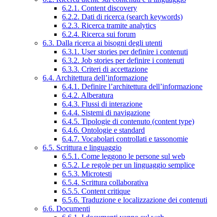
6.2.1. Content discovery
6.2.2. Dati di ricerca (search keywords)
6.2.3. Ricerca tramite analytics
6.2.4. Ricerca sui forum
6.3. Dalla ricerca ai bisogni degli utenti
6.3.1. User stories per definire i contenuti
6.3.2. Job stories per definire i contenuti
6.3.3. Criteri di accettazione
6.4. Architettura dell’informazione
6.4.1. Definire l’architettura dell’informazione
6.4.2. Alberatura
6.4.3. Flussi di interazione
6.4.4. Sistemi di navigazione
6.4.5. Tipologie di contenuto (content type)
6.4.6. Ontologie e standard
6.4.7. Vocabolari controllati e tassonomie
6.5. Scrittura e linguaggio
6.5.1. Come leggono le persone sul web
6.5.2. Le regole per un linguaggio semplice
6.5.3. Microtesti
6.5.4. Scrittura collaborativa
6.5.5. Content critique
6.5.6. Traduzione e localizzazione dei contenuti
6.6. Documenti