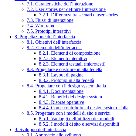
7.1. Caratteristiche dell’interazione
7.2. User stories per definire l’interazione
7.2.1. Differenza tra scenari e user stories
7.3. Flussi di interazione
7.4. Wireframe
7.5. Prototipi interattivi
8. Progettazione dell’interfaccia
8.1. Obiettivi dell’interfaccia
8.2. Elementi dell’interfaccia
8.2.1. Elementi di composizione
8.2.2. Elementi interattivi
8.2.3. Elementi testuali (microtesti)
8.3. Progettare e costruire in alta fedeltà
8.3.1. Layout di pagina
8.3.2. Prototipi in alta fedeltà
8.4. Progettare con il design system .italia
8.4.1. Documentazione
8.4.2. Benefici del design system
8.4.3. Risorse operative
8.4.4. Come contribuire al design system .italia
8.5. Progettare con i modelli di sito e servizi
8.5.1. Vantaggi dell’utilizzo dei modelli
8.5.2. I modelli di sito e servizi disponibili
9. Sviluppo dell’interfaccia
9.1. Approccio allo sviluppo