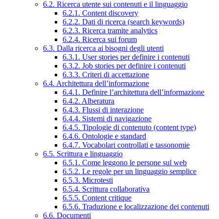
6.2. Ricerca utente sui contenuti e il linguaggio
6.2.1. Content discovery
6.2.2. Dati di ricerca (search keywords)
6.2.3. Ricerca tramite analytics
6.2.4. Ricerca sui forum
6.3. Dalla ricerca ai bisogni degli utenti
6.3.1. User stories per definire i contenuti
6.3.2. Job stories per definire i contenuti
6.3.3. Criteri di accettazione
6.4. Architettura dell’informazione
6.4.1. Definire l’architettura dell’informazione
6.4.2. Alberatura
6.4.3. Flussi di interazione
6.4.4. Sistemi di navigazione
6.4.5. Tipologie di contenuto (content type)
6.4.6. Ontologie e standard
6.4.7. Vocabolari controllati e tassonomie
6.5. Scrittura e linguaggio
6.5.1. Come leggono le persone sul web
6.5.2. Le regole per un linguaggio semplice
6.5.3. Microtesti
6.5.4. Scrittura collaborativa
6.5.5. Content critique
6.5.6. Traduzione e localizzazione dei contenuti
6.6. Documenti