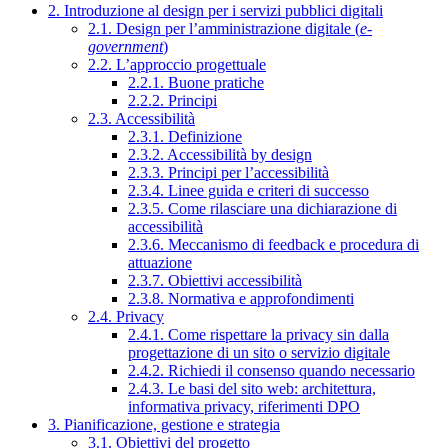
2. Introduzione al design per i servizi pubblici digitali
2.1. Design per l’amministrazione digitale (
e-
government
)
2.2. L’approccio progettuale
2.2.1. Buone pratiche
2.2.2. Principi
2.3. Accessibilità
2.3.1. Definizione
2.3.2. Accessibilità by design
2.3.3. Principi per l’accessibilità
2.3.4. Linee guida e criteri di successo
2.3.5. Come rilasciare una dichiarazione di
accessibilità
2.3.6. Meccanismo di feedback e procedura di
attuazione
2.3.7. Obiettivi accessibilità
2.3.8. Normativa e approfondimenti
2.4. Privacy
2.4.1. Come rispettare la privacy sin dalla
progettazione di un sito o servizio digitale
2.4.2. Richiedi il consenso quando necessario
2.4.3. Le basi del sito web: architettura,
informativa privacy, riferimenti DPO
3. Pianificazione, gestione e strategia
3.1. Obiettivi del progetto