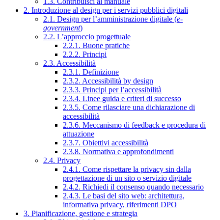
1.3. Contribuisci al manuale
2. Introduzione al design per i servizi pubblici digitali
2.1. Design per l’amministrazione digitale (
e-
government
)
2.2. L’approccio progettuale
2.2.1. Buone pratiche
2.2.2. Principi
2.3. Accessibilità
2.3.1. Definizione
2.3.2. Accessibilità by design
2.3.3. Principi per l’accessibilità
2.3.4. Linee guida e criteri di successo
2.3.5. Come rilasciare una dichiarazione di
accessibilità
2.3.6. Meccanismo di feedback e procedura di
attuazione
2.3.7. Obiettivi accessibilità
2.3.8. Normativa e approfondimenti
2.4. Privacy
2.4.1. Come rispettare la privacy sin dalla
progettazione di un sito o servizio digitale
2.4.2. Richiedi il consenso quando necessario
2.4.3. Le basi del sito web: architettura,
informativa privacy, riferimenti DPO
3. Pianificazione, gestione e strategia