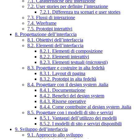
7.1. Caratteristiche dell’interazione
7.2. User stories per definire l’interazione
7.2.1. Differenza tra scenari e user stories
7.3. Flussi di interazione
7.4. Wireframe
7.5. Prototipi interattivi
8. Progettazione dell’interfaccia
8.1. Obiettivi dell’interfaccia
8.2. Elementi dell’interfaccia
8.2.1. Elementi di composizione
8.2.2. Elementi interattivi
8.2.3. Elementi testuali (microtesti)
8.3. Progettare e costruire in alta fedeltà
8.3.1. Layout di pagina
8.3.2. Prototipi in alta fedeltà
8.4. Progettare con il design system .italia
8.4.1. Documentazione
8.4.2. Benefici del design system
8.4.3. Risorse operative
8.4.4. Come contribuire al design system .italia
8.5. Progettare con i modelli di sito e servizi
8.5.1. Vantaggi dell’utilizzo dei modelli
8.5.2. I modelli di sito e servizi disponibili
9. Sviluppo dell’interfaccia
9.1. Approccio allo sviluppo