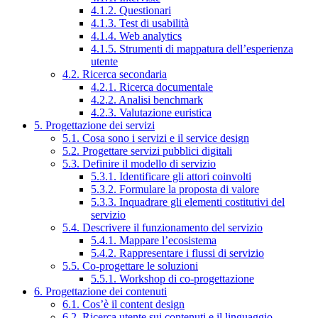
4.1.2. Questionari
4.1.3. Test di usabilità
4.1.4. Web analytics
4.1.5. Strumenti di mappatura dell’esperienza
utente
4.2. Ricerca secondaria
4.2.1. Ricerca documentale
4.2.2. Analisi benchmark
4.2.3. Valutazione euristica
5. Progettazione dei servizi
5.1. Cosa sono i servizi e il service design
5.2. Progettare servizi pubblici digitali
5.3. Definire il modello di servizio
5.3.1. Identificare gli attori coinvolti
5.3.2. Formulare la proposta di valore
5.3.3. Inquadrare gli elementi costitutivi del
servizio
5.4. Descrivere il funzionamento del servizio
5.4.1. Mappare l’ecosistema
5.4.2. Rappresentare i flussi di servizio
5.5. Co-progettare le soluzioni
5.5.1. Workshop di co-progettazione
6. Progettazione dei contenuti
6.1. Cos’è il content design
6.2. Ricerca utente sui contenuti e il linguaggio