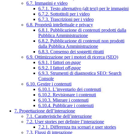
6.7. Immagini e video
6.7.1. Testo alternativo (alt text) per le immagini
6.7.2. Sottotitoli per i video
6.7.3. Trascrizioni per i video
6.8. Proprietà intellettuale e privacy
6.8.1. Pubblicazione di contenuti prodotti dalla
Pubblica Amministrazione
6.8.2. Pubblicazione di contenuti non prodotti
dalla Pubblica Amministrazione
6.8.3. Consenso dei soggetti ritratti
6.9. Ottimizzazione per i motori di ricerca (SEO)
6.9.1. I fattori
on-page
6.9.2. I fattori
off-page
6.9.3. Strumenti di diagnostica SEO: Search
Console
6.10. Gestire i contenuti
6.10.1. L’inventario dei contenuti
6.10.2. Revisionare i contenuti
6.10.3. Migrare i contenuti
6.10.4. Pubblicare i contenuti
7. Progettazione dell’interazione
7.1. Caratteristiche dell’interazione
7.2. User stories per definire l’interazione
7.2.1. Differenza tra scenari e user stories
7.3. Flussi di interazione