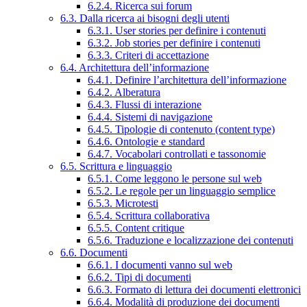
6.2.4. Ricerca sui forum
6.3. Dalla ricerca ai bisogni degli utenti
6.3.1. User stories per definire i contenuti
6.3.2. Job stories per definire i contenuti
6.3.3. Criteri di accettazione
6.4. Architettura dell’informazione
6.4.1. Definire l’architettura dell’informazione
6.4.2. Alberatura
6.4.3. Flussi di interazione
6.4.4. Sistemi di navigazione
6.4.5. Tipologie di contenuto (content type)
6.4.6. Ontologie e standard
6.4.7. Vocabolari controllati e tassonomie
6.5. Scrittura e linguaggio
6.5.1. Come leggono le persone sul web
6.5.2. Le regole per un linguaggio semplice
6.5.3. Microtesti
6.5.4. Scrittura collaborativa
6.5.5. Content critique
6.5.6. Traduzione e localizzazione dei contenuti
6.6. Documenti
6.6.1. I documenti vanno sul web
6.6.2. Tipi di documenti
6.6.3. Formato di lettura dei documenti elettronici
6.6.4. Modalità di produzione dei documenti