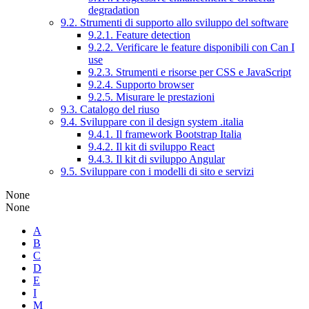
degradation
9.2. Strumenti di supporto allo sviluppo del software
9.2.1. Feature detection
9.2.2. Verificare le feature disponibili con Can I
use
9.2.3. Strumenti e risorse per CSS e JavaScript
9.2.4. Supporto browser
9.2.5. Misurare le prestazioni
9.3. Catalogo del riuso
9.4. Sviluppare con il design system .italia
9.4.1. Il framework Bootstrap Italia
9.4.2. Il kit di sviluppo React
9.4.3. Il kit di sviluppo Angular
9.5. Sviluppare con i modelli di sito e servizi
None
None
A
B
C
D
E
I
M