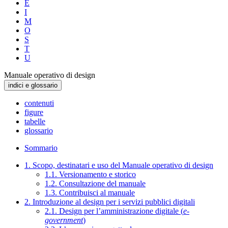
E
I
M
O
S
T
U
Manuale operativo di design
indici e glossario
contenuti
figure
tabelle
glossario
Sommario
1. Scopo, destinatari e uso del Manuale operativo di design
1.1. Versionamento e storico
1.2. Consultazione del manuale
1.3. Contribuisci al manuale
2. Introduzione al design per i servizi pubblici digitali
2.1. Design per l’amministrazione digitale (
e-
government
)