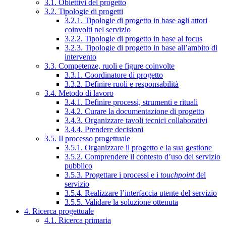
3.1. Obiettivi del progetto
3.2. Tipologie di progetti
3.2.1. Tipologie di progetto in base agli attori
coinvolti nel servizio
3.2.2. Tipologie di progetto in base al focus
3.2.3. Tipologie di progetto in base all’ambito di
intervento
3.3. Competenze, ruoli e figure coinvolte
3.3.1. Coordinatore di progetto
3.3.2. Definire ruoli e responsabilità
3.4. Metodo di lavoro
3.4.1. Definire processi, strumenti e rituali
3.4.2. Curare la documentazione di progetto
3.4.3. Organizzare tavoli tecnici collaborativi
3.4.4. Prendere decisioni
3.5. Il processo progettuale
3.5.1. Organizzare il progetto e la sua gestione
3.5.2. Comprendere il contesto d’uso del servizio
pubblico
3.5.3. Progettare i processi e i
touchpoint
del
servizio
3.5.4. Realizzare l’interfaccia utente del servizio
3.5.5. Validare la soluzione ottenuta
4. Ricerca progettuale
4.1. Ricerca primaria