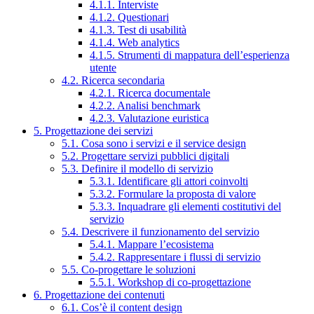
4.1.1. Interviste
4.1.2. Questionari
4.1.3. Test di usabilità
4.1.4. Web analytics
4.1.5. Strumenti di mappatura dell’esperienza
utente
4.2. Ricerca secondaria
4.2.1. Ricerca documentale
4.2.2. Analisi benchmark
4.2.3. Valutazione euristica
5. Progettazione dei servizi
5.1. Cosa sono i servizi e il service design
5.2. Progettare servizi pubblici digitali
5.3. Definire il modello di servizio
5.3.1. Identificare gli attori coinvolti
5.3.2. Formulare la proposta di valore
5.3.3. Inquadrare gli elementi costitutivi del
servizio
5.4. Descrivere il funzionamento del servizio
5.4.1. Mappare l’ecosistema
5.4.2. Rappresentare i flussi di servizio
5.5. Co-progettare le soluzioni
5.5.1. Workshop di co-progettazione
6. Progettazione dei contenuti
6.1. Cos’è il content design