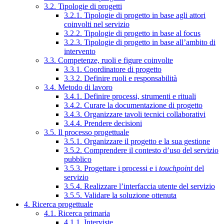
3.2. Tipologie di progetti
3.2.1. Tipologie di progetto in base agli attori
coinvolti nel servizio
3.2.2. Tipologie di progetto in base al focus
3.2.3. Tipologie di progetto in base all’ambito di
intervento
3.3. Competenze, ruoli e figure coinvolte
3.3.1. Coordinatore di progetto
3.3.2. Definire ruoli e responsabilità
3.4. Metodo di lavoro
3.4.1. Definire processi, strumenti e rituali
3.4.2. Curare la documentazione di progetto
3.4.3. Organizzare tavoli tecnici collaborativi
3.4.4. Prendere decisioni
3.5. Il processo progettuale
3.5.1. Organizzare il progetto e la sua gestione
3.5.2. Comprendere il contesto d’uso del servizio
pubblico
3.5.3. Progettare i processi e i
touchpoint
del
servizio
3.5.4. Realizzare l’interfaccia utente del servizio
3.5.5. Validare la soluzione ottenuta
4. Ricerca progettuale
4.1. Ricerca primaria
4.1.1. Interviste