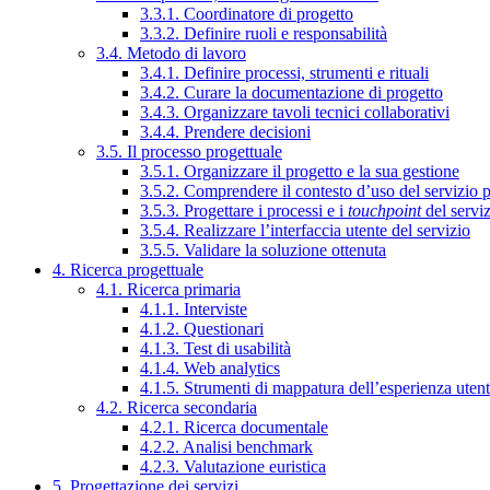
3.3.1. Coordinatore di progetto
3.3.2. Definire ruoli e responsabilità
3.4. Metodo di lavoro
3.4.1. Definire processi, strumenti e rituali
3.4.2. Curare la documentazione di progetto
3.4.3. Organizzare tavoli tecnici collaborativi
3.4.4. Prendere decisioni
3.5. Il processo progettuale
3.5.1. Organizzare il progetto e la sua gestione
3.5.2. Comprendere il contesto d’uso del servizio 
3.5.3. Progettare i processi e i
touchpoint
del servi
3.5.4. Realizzare l’interfaccia utente del servizio
3.5.5. Validare la soluzione ottenuta
4. Ricerca progettuale
4.1. Ricerca primaria
4.1.1. Interviste
4.1.2. Questionari
4.1.3. Test di usabilità
4.1.4. Web analytics
4.1.5. Strumenti di mappatura dell’esperienza uten
4.2. Ricerca secondaria
4.2.1. Ricerca documentale
4.2.2. Analisi benchmark
4.2.3. Valutazione euristica
5. Progettazione dei servizi