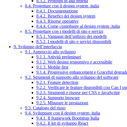
8.3.2. Prototipi in alta fedeltà
8.4. Progettare con il design system .italia
8.4.1. Documentazione
8.4.2. Benefici del design system
8.4.3. Risorse operative
8.4.4. Come contribuire al design system .italia
8.5. Progettare con i modelli di sito e servizi
8.5.1. Vantaggi dell’utilizzo dei modelli
8.5.2. I modelli di sito e servizi disponibili
9. Sviluppo dell’interfaccia
9.1. Approccio allo sviluppo
9.1.1. Attività preliminari
9.1.2. Web design responsivo e accessibile
9.1.3. Mobile first
9.1.4. Progressive enhancement e Graceful degrad
9.2. Strumenti di supporto allo sviluppo del software
9.2.1. Feature detection
9.2.2. Verificare le feature disponibili con Can I us
9.2.3. Strumenti e risorse per CSS e JavaScript
9.2.4. Supporto browser
9.2.5. Misurare le prestazioni
9.3. Catalogo del riuso
9.4. Sviluppare con il design system .italia
9.4.1. Il framework Bootstrap Italia
9.4.2. Il kit di sviluppo React