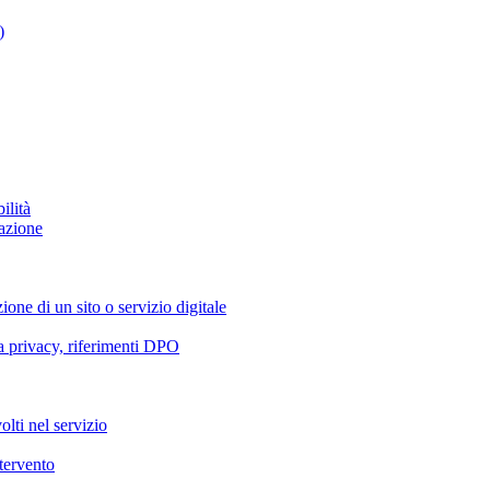
)
ilità
azione
ione di un sito o servizio digitale
va privacy, riferimenti DPO
olti nel servizio
ntervento