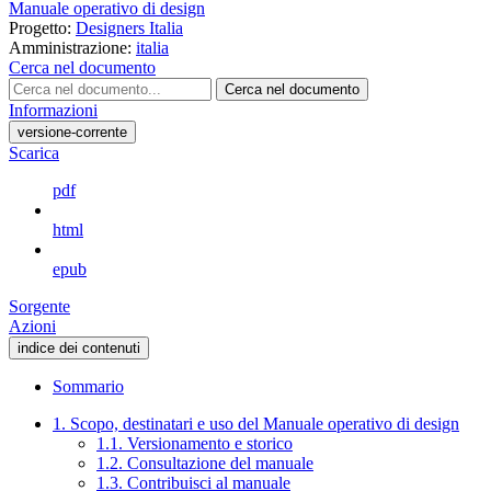
Manuale operativo di design
Progetto:
Designers Italia
Amministrazione:
italia
Cerca nel documento
Cerca nel documento
Informazioni
versione-corrente
Scarica
pdf
html
epub
Sorgente
Azioni
indice dei contenuti
Sommario
1. Scopo, destinatari e uso del Manuale operativo di design
1.1. Versionamento e storico
1.2. Consultazione del manuale
1.3. Contribuisci al manuale