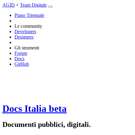
AGID
+
Team Digitale
Piano Triennale
Le community
Developers
Designers
Gli strumenti
Forum
Docs
GitHub
Docs Italia
beta
Documenti pubblici, digitali.