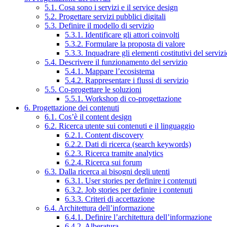
5.1. Cosa sono i servizi e il service design
5.2. Progettare servizi pubblici digitali
5.3. Definire il modello di servizio
5.3.1. Identificare gli attori coinvolti
5.3.2. Formulare la proposta di valore
5.3.3. Inquadrare gli elementi costitutivi del serviz
5.4. Descrivere il funzionamento del servizio
5.4.1. Mappare l’ecosistema
5.4.2. Rappresentare i flussi di servizio
5.5. Co-progettare le soluzioni
5.5.1. Workshop di co-progettazione
6. Progettazione dei contenuti
6.1. Cos’è il content design
6.2. Ricerca utente sui contenuti e il linguaggio
6.2.1. Content discovery
6.2.2. Dati di ricerca (search keywords)
6.2.3. Ricerca tramite analytics
6.2.4. Ricerca sui forum
6.3. Dalla ricerca ai bisogni degli utenti
6.3.1. User stories per definire i contenuti
6.3.2. Job stories per definire i contenuti
6.3.3. Criteri di accettazione
6.4. Architettura dell’informazione
6.4.1. Definire l’architettura dell’informazione
6.4.2. Alberatura