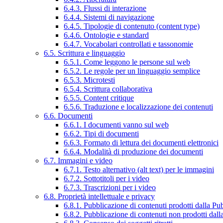
6.4.3. Flussi di interazione
6.4.4. Sistemi di navigazione
6.4.5. Tipologie di contenuto (content type)
6.4.6. Ontologie e standard
6.4.7. Vocabolari controllati e tassonomie
6.5. Scrittura e linguaggio
6.5.1. Come leggono le persone sul web
6.5.2. Le regole per un linguaggio semplice
6.5.3. Microtesti
6.5.4. Scrittura collaborativa
6.5.5. Content critique
6.5.6. Traduzione e localizzazione dei contenuti
6.6. Documenti
6.6.1. I documenti vanno sul web
6.6.2. Tipi di documenti
6.6.3. Formato di lettura dei documenti elettronici
6.6.4. Modalità di produzione dei documenti
6.7. Immagini e video
6.7.1. Testo alternativo (alt text) per le immagini
6.7.2. Sottotitoli per i video
6.7.3. Trascrizioni per i video
6.8. Proprietà intellettuale e privacy
6.8.1. Pubblicazione di contenuti prodotti dalla P
6.8.2. Pubblicazione di contenuti non prodotti dal