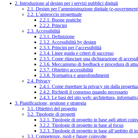
2. Introduzione al design per i servizi pubblici digitali
2.1. Design per l’amministrazione digitale (
e-government
2.2. L’approccio progettuale
2.2.1. Buone pratiche
2.2.2. Principi
2.3. Accessibilità
2.3.1. Definizione
2.3.2. Accessibilità by design
2.3.3. Principi per l’accessibilità
2.3.4. Linee guida e criteri di successo
2.3.5. Come rilasciare una dichiarazione di accessib
2.3.6. Meccanismo di feedback e procedura di attu
2.3.7. Obiettivi accessibilità
2.3.8. Normativa e approfondimenti
2.4. Privacy
2.4.1. Come rispettare la privacy sin dalla progettaz
2.4.2. Richiedi il consenso quando necessario
2.4.3. Le basi del sito web: architettura, informati
3. Pianificazione, gestione e strategia
3.1. Obiettivi del progetto
3.2. Tipologie di progetti
3.2.1. Tipologie di progetto in base agli attori coinv
3.2.2. Tipologie di progetto in base al focus
3.2.3. Tipologie di progetto in base all’ambito di i
3.3. Competenze, ruoli e figure coinvolte