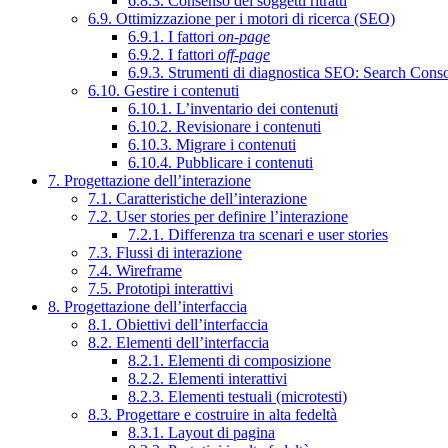
6.8.3. Consenso dei soggetti ritratti
6.9. Ottimizzazione per i motori di ricerca (SEO)
6.9.1. I fattori
on-page
6.9.2. I fattori
off-page
6.9.3. Strumenti di diagnostica SEO: Search Cons
6.10. Gestire i contenuti
6.10.1. L’inventario dei contenuti
6.10.2. Revisionare i contenuti
6.10.3. Migrare i contenuti
6.10.4. Pubblicare i contenuti
7. Progettazione dell’interazione
7.1. Caratteristiche dell’interazione
7.2. User stories per definire l’interazione
7.2.1. Differenza tra scenari e user stories
7.3. Flussi di interazione
7.4. Wireframe
7.5. Prototipi interattivi
8. Progettazione dell’interfaccia
8.1. Obiettivi dell’interfaccia
8.2. Elementi dell’interfaccia
8.2.1. Elementi di composizione
8.2.2. Elementi interattivi
8.2.3. Elementi testuali (microtesti)
8.3. Progettare e costruire in alta fedeltà
8.3.1. Layout di pagina