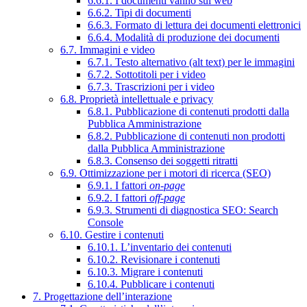
6.6.1. I documenti vanno sul web
6.6.2. Tipi di documenti
6.6.3. Formato di lettura dei documenti elettronici
6.6.4. Modalità di produzione dei documenti
6.7. Immagini e video
6.7.1. Testo alternativo (alt text) per le immagini
6.7.2. Sottotitoli per i video
6.7.3. Trascrizioni per i video
6.8. Proprietà intellettuale e privacy
6.8.1. Pubblicazione di contenuti prodotti dalla
Pubblica Amministrazione
6.8.2. Pubblicazione di contenuti non prodotti
dalla Pubblica Amministrazione
6.8.3. Consenso dei soggetti ritratti
6.9. Ottimizzazione per i motori di ricerca (SEO)
6.9.1. I fattori
on-page
6.9.2. I fattori
off-page
6.9.3. Strumenti di diagnostica SEO: Search
Console
6.10. Gestire i contenuti
6.10.1. L’inventario dei contenuti
6.10.2. Revisionare i contenuti
6.10.3. Migrare i contenuti
6.10.4. Pubblicare i contenuti
7. Progettazione dell’interazione