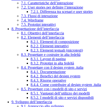
7.1. Caratteristiche dell’interazione
7.2. User stories per definire l’interazione
7.2.1. Differenza tra scenari e user stories
7.3. Flussi di interazione
7.4. Wireframe
7.5. Prototipi interattivi
8. Progettazione dell’interfaccia
8.1. Obiettivi dell’interfaccia
8.2. Elementi dell’interfaccia
8.2.1. Elementi di composizione
8.2.2. Elementi interattivi
8.2.3. Elementi testuali (microtesti)
8.3. Progettare e costruire in alta fedeltà
8.3.1. Layout di pagina
8.3.2. Prototipi in alta fedeltà
8.4. Progettare con il design system .italia
8.4.1. Documentazione
8.4.2. Benefici del design system
8.4.3. Risorse operative
8.4.4. Come contribuire al design system .italia
8.5. Progettare con i modelli di sito e servizi
8.5.1. Vantaggi dell’utilizzo dei modelli
8.5.2. I modelli di sito e servizi disponibili
9. Sviluppo dell’interfaccia
9.1. Approccio allo sviluppo