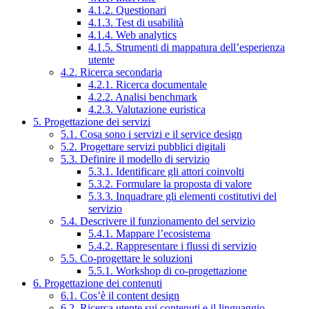
4.1.2. Questionari
4.1.3. Test di usabilità
4.1.4. Web analytics
4.1.5. Strumenti di mappatura dell’esperienza
utente
4.2. Ricerca secondaria
4.2.1. Ricerca documentale
4.2.2. Analisi benchmark
4.2.3. Valutazione euristica
5. Progettazione dei servizi
5.1. Cosa sono i servizi e il service design
5.2. Progettare servizi pubblici digitali
5.3. Definire il modello di servizio
5.3.1. Identificare gli attori coinvolti
5.3.2. Formulare la proposta di valore
5.3.3. Inquadrare gli elementi costitutivi del
servizio
5.4. Descrivere il funzionamento del servizio
5.4.1. Mappare l’ecosistema
5.4.2. Rappresentare i flussi di servizio
5.5. Co-progettare le soluzioni
5.5.1. Workshop di co-progettazione
6. Progettazione dei contenuti
6.1. Cos’è il content design
6.2. Ricerca utente sui contenuti e il linguaggio