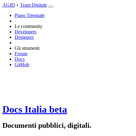
AGID
+
Team Digitale
Piano Triennale
Le community
Developers
Designers
Gli strumenti
Forum
Docs
GitHub
Docs Italia
beta
Documenti pubblici, digitali.