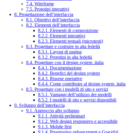
7.4. Wireframe
7.5. Prototipi interattivi
8. Progettazione dell’interfaccia
8.1. Obiettivi dell’interfaccia
8.2. Elementi dell’interfaccia
8.2.1. Elementi di composizione
8.2.2. Elementi interattivi
8.2.3. Elementi testuali (microtesti)
8.3. Progettare e costruire in alta fedeltà
8.3.1. Layout di pagina
8.3.2. Prototipi in alta fedeltà
8.4. Progettare con il design system .italia
8.4.1. Documentazione
8.4.2. Benefici del design system
8.4.3. Risorse operative
8.4.4. Come contribuire al design system .italia
8.5. Progettare con i modelli di sito e servizi
8.5.1. Vantaggi dell’utilizzo dei modelli
8.5.2. I modelli di sito e servizi disponibili
9. Sviluppo dell’interfaccia
9.1. Approccio allo sviluppo
9.1.1. Attività preliminari
9.1.2. Web design responsivo e accessibile
9.1.3. Mobile first
9.1.4. Progressive enhancement e Graceful