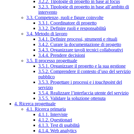
3.2.2. Tipologie di progetto in base al focus
3.2.3. Tipologie di progetto in base all’ambito di
intervento
3.3. Competenze, ruoli e figure coinvolte
3.3.1. Coordinatore di progetto
3.3.2. Definire ruoli e responsabilità
3.4. Metodo di lavoro
3.4.1. Definire processi, strumenti e rituali
3.4.2. Curare la documentazione di progetto
3.4.3. Organizzare tavoli tecnici collaborativi
3.4.4. Prendere decisioni
3.5. Il processo progettuale
3.5.1. Organizzare il progetto e la sua gestione
3.5.2. Comprendere il contesto d’uso del servizio
pubblico
3.5.3. Progettare i processi e i
touchpoint
del
servizio
3.5.4. Realizzare l’interfaccia utente del servizio
3.5.5. Validare la soluzione ottenuta
4. Ricerca progettuale
4.1. Ricerca primaria
4.1.1. Interviste
4.1.2. Questionari
4.1.3. Test di usabilità
4.1.4. Web analytics