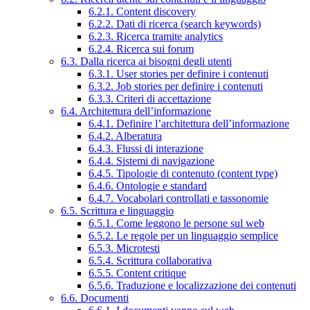
6.2.1. Content discovery
6.2.2. Dati di ricerca (search keywords)
6.2.3. Ricerca tramite analytics
6.2.4. Ricerca sui forum
6.3. Dalla ricerca ai bisogni degli utenti
6.3.1. User stories per definire i contenuti
6.3.2. Job stories per definire i contenuti
6.3.3. Criteri di accettazione
6.4. Architettura dell’informazione
6.4.1. Definire l’architettura dell’informazione
6.4.2. Alberatura
6.4.3. Flussi di interazione
6.4.4. Sistemi di navigazione
6.4.5. Tipologie di contenuto (content type)
6.4.6. Ontologie e standard
6.4.7. Vocabolari controllati e tassonomie
6.5. Scrittura e linguaggio
6.5.1. Come leggono le persone sul web
6.5.2. Le regole per un linguaggio semplice
6.5.3. Microtesti
6.5.4. Scrittura collaborativa
6.5.5. Content critique
6.5.6. Traduzione e localizzazione dei contenuti
6.6. Documenti