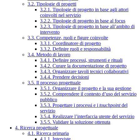
3.2. Tipologie di progetti
3.2.1. Tipologie di progetto in base agli attori
coinvolti nel servizio
3.2.2. Tipologie di progetto in base al focus
3.2.3. Tipologie di progetto in base all’ambito di
intervento
3.3. Competenze, ruoli e figure coinvolte
3.3.1. Coordinatore di progetto
3.3.2. Definire ruoli e responsabilità
3.4. Metodo di lavoro
3.4.1. Definire processi, strumenti e rituali
3.4.2. Curare la documentazione di progetto
3.4.3. Organizzare tavoli tecnici collaborativi
3.4.4. Prendere decisioni
3.5. Il processo progettuale
3.5.1. Organizzare il progetto e la sua gestione
3.5.2. Comprendere il contesto d’uso del servizio
pubblico
3.5.3. Progettare i processi e i
touchpoint
del
servizio
3.5.4. Realizzare l’interfaccia utente del servizio
3.5.5. Validare la soluzione ottenuta
4. Ricerca progettuale
4.1. Ricerca primaria
4.1.1. Interviste