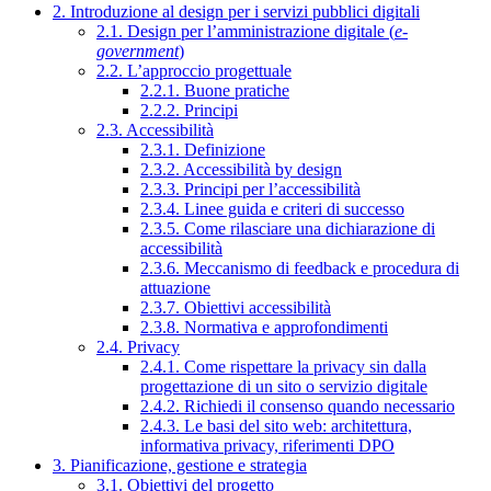
2. Introduzione al design per i servizi pubblici digitali
2.1. Design per l’amministrazione digitale (
e-
government
)
2.2. L’approccio progettuale
2.2.1. Buone pratiche
2.2.2. Principi
2.3. Accessibilità
2.3.1. Definizione
2.3.2. Accessibilità by design
2.3.3. Principi per l’accessibilità
2.3.4. Linee guida e criteri di successo
2.3.5. Come rilasciare una dichiarazione di
accessibilità
2.3.6. Meccanismo di feedback e procedura di
attuazione
2.3.7. Obiettivi accessibilità
2.3.8. Normativa e approfondimenti
2.4. Privacy
2.4.1. Come rispettare la privacy sin dalla
progettazione di un sito o servizio digitale
2.4.2. Richiedi il consenso quando necessario
2.4.3. Le basi del sito web: architettura,
informativa privacy, riferimenti DPO
3. Pianificazione, gestione e strategia
3.1. Obiettivi del progetto