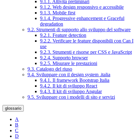
9.1.1. Attività preliminari
9.1.2. Web design responsivo e accessibile
9.1.3. Mobile first
9.1.4. Progressive enhancement e Graceful
degradation
9.2. Strumenti di supporto allo sviluppo del software
9.2.1. Feature detection
9.2.2. Verificare le feature disponibili con Can I
use
9.2.3. Strumenti e risorse per CSS e JavaScript
9.2.4. Supporto browser
9.2.5. Misurare le prestazioni
9.3. Catalogo del riuso
9.4. Sviluppare con il design system .italia
9.4.1. Il framework Bootstrap Italia
9.4.2. Il kit di sviluppo React
9.4.3. Il kit di sviluppo Angular
9.5. Sviluppare con i modelli di sito e servizi
glossario
A
B
C
D