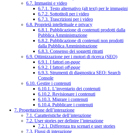
6.7. Immagini e video
6.7.1. Testo alternativo (alt text) per le immagini
6.7.2. Sottotitoli per i video
6.7.3. Trascrizioni per i video
6.8. Proprietà intellettuale e privacy
6.8.1. Pubblicazione di contenuti prodotti dalla
Pubblica Amministrazione
6.8.2. Pubblicazione di contenuti non prodotti
dalla Pubblica Amministrazione
6.8.3. Consenso dei soggetti ritratti
6.9. Ottimizzazione per i motori di ricerca (SEO)
6.9.1. I fattori
on-page
6.9.2. I fattori
off-page
6.9.3. Strumenti di diagnostica SEO: Search
Console
6.10. Gestire i contenuti
6.10.1. L’inventario dei contenuti
6.10.2. Revisionare i contenuti
6.10.3. Migrare i contenuti
6.10.4. Pubblicare i contenuti
7. Progettazione dell’interazione
7.1. Caratteristiche dell’interazione
7.2. User stories per definire l’interazione
7.2.1. Differenza tra scenari e user stories
7.3. Flussi di interazione