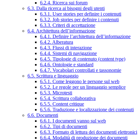
6.2.4. Ricerca sui forum
6.3. Dalla ricerca ai bisogni degli utenti
6.3.1. User stories per definire i contenuti
6.3.2. Job stories per definire i contenuti
6.3.3. Criteri di accettazione
6.4. Architettura dell’informazione
6.4.1. Definire l’architettura dell’informazione
6.4.2. Alberatura
6.4.3. Flussi di interazione
6.4.4. Sistemi di navigazione
6.4.5. Tipologie di contenuto (content type)
6.4.6. Ontologie e standard
6.4.7. Vocabolari controllati e tassonomie
6.5. Scrittura e linguaggio
6.5.1. Come leggono le persone sul web
6.5.2. Le regole per un linguaggio semplice
6.5.3. Microtesti
6.5.4. Scrittura collaborativa
6.5.5. Content critique
6.5.6. Traduzione e localizzazione dei contenuti
6.6. Documenti
6.6.1. I documenti vanno sul web
6.6.2. Tipi di documenti
6.6.3. Formato di lettura dei documenti elettronici
6.6.4. Modalità di produzione dei documenti