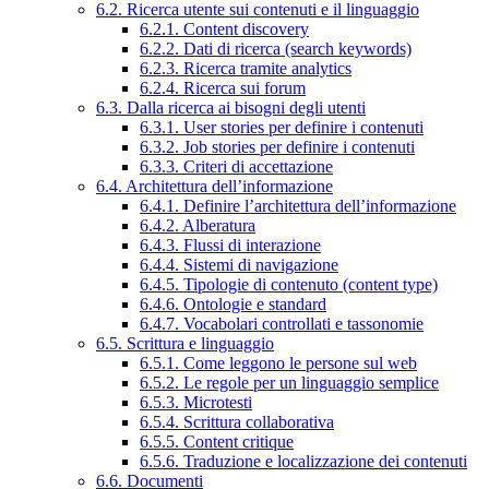
6.2. Ricerca utente sui contenuti e il linguaggio
6.2.1. Content discovery
6.2.2. Dati di ricerca (search keywords)
6.2.3. Ricerca tramite analytics
6.2.4. Ricerca sui forum
6.3. Dalla ricerca ai bisogni degli utenti
6.3.1. User stories per definire i contenuti
6.3.2. Job stories per definire i contenuti
6.3.3. Criteri di accettazione
6.4. Architettura dell’informazione
6.4.1. Definire l’architettura dell’informazione
6.4.2. Alberatura
6.4.3. Flussi di interazione
6.4.4. Sistemi di navigazione
6.4.5. Tipologie di contenuto (content type)
6.4.6. Ontologie e standard
6.4.7. Vocabolari controllati e tassonomie
6.5. Scrittura e linguaggio
6.5.1. Come leggono le persone sul web
6.5.2. Le regole per un linguaggio semplice
6.5.3. Microtesti
6.5.4. Scrittura collaborativa
6.5.5. Content critique
6.5.6. Traduzione e localizzazione dei contenuti
6.6. Documenti