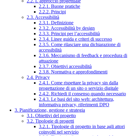
2.2. L’approccio progettuale
2.2.1. Buone pratiche
2.2.2. Principi
2.3. Accessibilità
2.3.1. Definizione
2.3.2. Accessibilità by design
2.3.3. Principi per l’accessibilità
2.3.4. Linee guida e criteri di successo
2.3.5. Come rilasciare una dichiarazione di
accessibilità
2.3.6. Meccanismo di feedback e procedura di
attuazione
2.3.7. Obiettivi accessibilità
2.3.8. Normativa e approfondimenti
2.4. Privacy
2.4.1. Come rispettare la privacy sin dalla
progettazione di un sito o servizio digitale
2.4.2. Richiedi il consenso quando necessario
2.4.3. Le basi del sito web: architettura,
informativa privacy, riferimenti DPO
3. Pianificazione, gestione e strategia
3.1. Obiettivi del progetto
3.2. Tipologie di progetti
3.2.1. Tipologie di progetto in base agli attori
coinvolti nel servizio