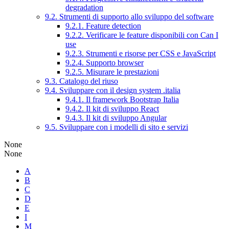
degradation
9.2. Strumenti di supporto allo sviluppo del software
9.2.1. Feature detection
9.2.2. Verificare le feature disponibili con Can I
use
9.2.3. Strumenti e risorse per CSS e JavaScript
9.2.4. Supporto browser
9.2.5. Misurare le prestazioni
9.3. Catalogo del riuso
9.4. Sviluppare con il design system .italia
9.4.1. Il framework Bootstrap Italia
9.4.2. Il kit di sviluppo React
9.4.3. Il kit di sviluppo Angular
9.5. Sviluppare con i modelli di sito e servizi
None
None
A
B
C
D
E
I
M