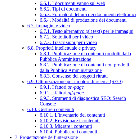
6.6.1. I documenti vanno sul web
6.6.2. Tipi di documenti
6.6.3. Formato di lettura dei documenti elettronici
6.6.4. Modalità di produzione dei documenti
6.7. Immagini e video
6.7.1. Testo alternativo (alt text) per le immagini
6.7.2. Sottotitoli per i video
6.7.3. Trascrizioni per i video
6.8. Proprietà intellettuale e privacy
6.8.1. Pubblicazione di contenuti prodotti dalla
Pubblica Amministrazione
6.8.2. Pubblicazione di contenuti non prodotti
dalla Pubblica Amministrazione
6.8.3. Consenso dei soggetti ritratti
6.9. Ottimizzazione per i motori di ricerca (SEO)
6.9.1. I fattori
on-page
6.9.2. I fattori
off-page
6.9.3. Strumenti di diagnostica SEO: Search
Console
6.10. Gestire i contenuti
6.10.1. L’inventario dei contenuti
6.10.2. Revisionare i contenuti
6.10.3. Migrare i contenuti
6.10.4. Pubblicare i contenuti
7. Progettazione dell’interazione