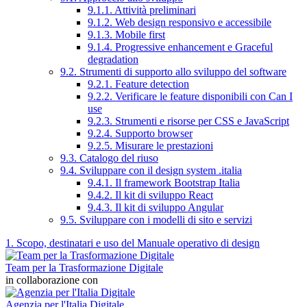
9.1.1. Attività preliminari
9.1.2. Web design responsivo e accessibile
9.1.3. Mobile first
9.1.4. Progressive enhancement e Graceful
degradation
9.2. Strumenti di supporto allo sviluppo del software
9.2.1. Feature detection
9.2.2. Verificare le feature disponibili con Can I
use
9.2.3. Strumenti e risorse per CSS e JavaScript
9.2.4. Supporto browser
9.2.5. Misurare le prestazioni
9.3. Catalogo del riuso
9.4. Sviluppare con il design system .italia
9.4.1. Il framework Bootstrap Italia
9.4.2. Il kit di sviluppo React
9.4.3. Il kit di sviluppo Angular
9.5. Sviluppare con i modelli di sito e servizi
1. Scopo, destinatari e uso del Manuale operativo di design
Team per la Trasformazione Digitale
in collaborazione con
Agenzia per l'Italia Digitale