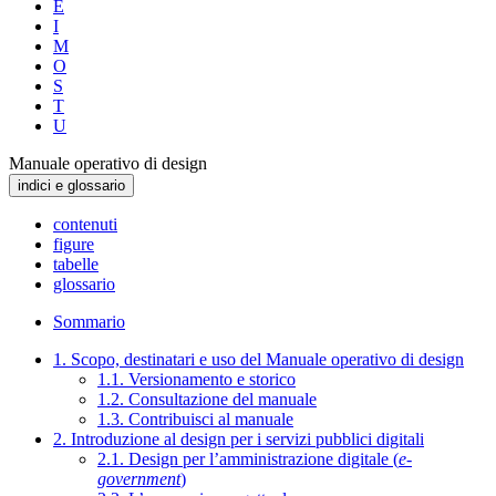
E
I
M
O
S
T
U
Manuale operativo di design
indici e glossario
contenuti
figure
tabelle
glossario
Sommario
1. Scopo, destinatari e uso del Manuale operativo di design
1.1. Versionamento e storico
1.2. Consultazione del manuale
1.3. Contribuisci al manuale
2. Introduzione al design per i servizi pubblici digitali
2.1. Design per l’amministrazione digitale (
e-
government
)