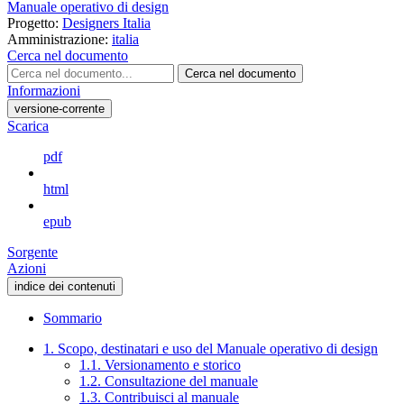
Manuale operativo di design
Progetto:
Designers Italia
Amministrazione:
italia
Cerca nel documento
Cerca nel documento
Informazioni
versione-corrente
Scarica
pdf
html
epub
Sorgente
Azioni
indice dei contenuti
Sommario
1. Scopo, destinatari e uso del Manuale operativo di design
1.1. Versionamento e storico
1.2. Consultazione del manuale
1.3. Contribuisci al manuale