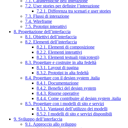
7.1. Caratteristiche dell’interazione
7.2. User stories per definire l’interazione
7.2.1. Differenza tra scenari e user stories
7.3. Flussi di interazione
7.4. Wireframe
7.5. Prototipi interattivi
8. Progettazione dell’interfaccia
8.1. Obiettivi dell’interfaccia
8.2. Elementi dell’interfaccia
8.2.1. Elementi di composizione
8.2.2. Elementi interattivi
8.2.3. Elementi testuali (microtesti)
8.3. Progettare e costruire in alta fedeltà
8.3.1. Layout di pagina
8.3.2. Prototipi in alta fedeltà
8.4. Progettare con il design system .italia
8.4.1. Documentazione
8.4.2. Benefici del design system
8.4.3. Risorse operative
8.4.4. Come contribuire al design system .italia
8.5. Progettare con i modelli di sito e servizi
8.5.1. Vantaggi dell’utilizzo dei modelli
8.5.2. I modelli di sito e servizi disponibili
9. Sviluppo dell’interfaccia
9.1. Approccio allo sviluppo