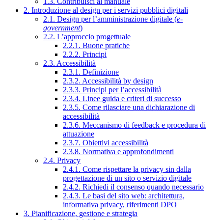
1.3. Contribuisci al manuale
2. Introduzione al design per i servizi pubblici digitali
2.1. Design per l’amministrazione digitale (
e-
government
)
2.2. L’approccio progettuale
2.2.1. Buone pratiche
2.2.2. Principi
2.3. Accessibilità
2.3.1. Definizione
2.3.2. Accessibilità by design
2.3.3. Principi per l’accessibilità
2.3.4. Linee guida e criteri di successo
2.3.5. Come rilasciare una dichiarazione di
accessibilità
2.3.6. Meccanismo di feedback e procedura di
attuazione
2.3.7. Obiettivi accessibilità
2.3.8. Normativa e approfondimenti
2.4. Privacy
2.4.1. Come rispettare la privacy sin dalla
progettazione di un sito o servizio digitale
2.4.2. Richiedi il consenso quando necessario
2.4.3. Le basi del sito web: architettura,
informativa privacy, riferimenti DPO
3. Pianificazione, gestione e strategia