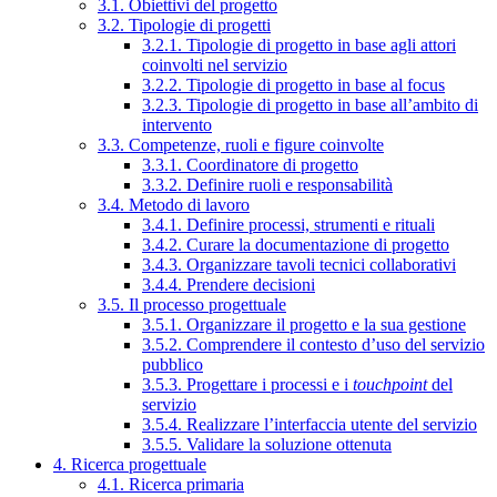
3.1. Obiettivi del progetto
3.2. Tipologie di progetti
3.2.1. Tipologie di progetto in base agli attori
coinvolti nel servizio
3.2.2. Tipologie di progetto in base al focus
3.2.3. Tipologie di progetto in base all’ambito di
intervento
3.3. Competenze, ruoli e figure coinvolte
3.3.1. Coordinatore di progetto
3.3.2. Definire ruoli e responsabilità
3.4. Metodo di lavoro
3.4.1. Definire processi, strumenti e rituali
3.4.2. Curare la documentazione di progetto
3.4.3. Organizzare tavoli tecnici collaborativi
3.4.4. Prendere decisioni
3.5. Il processo progettuale
3.5.1. Organizzare il progetto e la sua gestione
3.5.2. Comprendere il contesto d’uso del servizio
pubblico
3.5.3. Progettare i processi e i
touchpoint
del
servizio
3.5.4. Realizzare l’interfaccia utente del servizio
3.5.5. Validare la soluzione ottenuta
4. Ricerca progettuale
4.1. Ricerca primaria