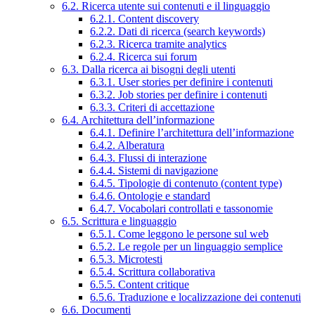
6.2. Ricerca utente sui contenuti e il linguaggio
6.2.1. Content discovery
6.2.2. Dati di ricerca (search keywords)
6.2.3. Ricerca tramite analytics
6.2.4. Ricerca sui forum
6.3. Dalla ricerca ai bisogni degli utenti
6.3.1. User stories per definire i contenuti
6.3.2. Job stories per definire i contenuti
6.3.3. Criteri di accettazione
6.4. Architettura dell’informazione
6.4.1. Definire l’architettura dell’informazione
6.4.2. Alberatura
6.4.3. Flussi di interazione
6.4.4. Sistemi di navigazione
6.4.5. Tipologie di contenuto (content type)
6.4.6. Ontologie e standard
6.4.7. Vocabolari controllati e tassonomie
6.5. Scrittura e linguaggio
6.5.1. Come leggono le persone sul web
6.5.2. Le regole per un linguaggio semplice
6.5.3. Microtesti
6.5.4. Scrittura collaborativa
6.5.5. Content critique
6.5.6. Traduzione e localizzazione dei contenuti
6.6. Documenti