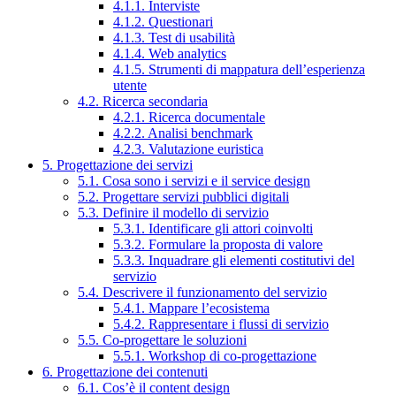
4.1.1. Interviste
4.1.2. Questionari
4.1.3. Test di usabilità
4.1.4. Web analytics
4.1.5. Strumenti di mappatura dell’esperienza
utente
4.2. Ricerca secondaria
4.2.1. Ricerca documentale
4.2.2. Analisi benchmark
4.2.3. Valutazione euristica
5. Progettazione dei servizi
5.1. Cosa sono i servizi e il service design
5.2. Progettare servizi pubblici digitali
5.3. Definire il modello di servizio
5.3.1. Identificare gli attori coinvolti
5.3.2. Formulare la proposta di valore
5.3.3. Inquadrare gli elementi costitutivi del
servizio
5.4. Descrivere il funzionamento del servizio
5.4.1. Mappare l’ecosistema
5.4.2. Rappresentare i flussi di servizio
5.5. Co-progettare le soluzioni
5.5.1. Workshop di co-progettazione
6. Progettazione dei contenuti
6.1. Cos’è il content design