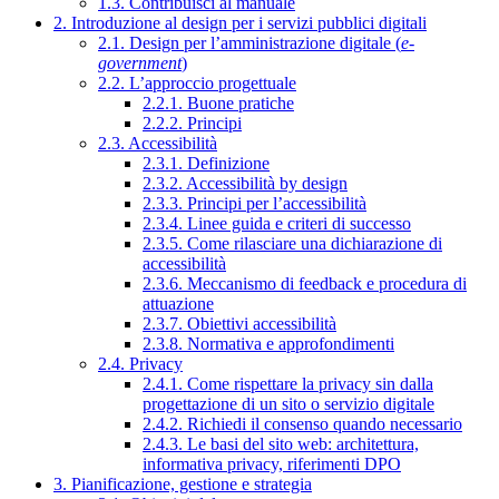
1.3. Contribuisci al manuale
2. Introduzione al design per i servizi pubblici digitali
2.1. Design per l’amministrazione digitale (
e-
government
)
2.2. L’approccio progettuale
2.2.1. Buone pratiche
2.2.2. Principi
2.3. Accessibilità
2.3.1. Definizione
2.3.2. Accessibilità by design
2.3.3. Principi per l’accessibilità
2.3.4. Linee guida e criteri di successo
2.3.5. Come rilasciare una dichiarazione di
accessibilità
2.3.6. Meccanismo di feedback e procedura di
attuazione
2.3.7. Obiettivi accessibilità
2.3.8. Normativa e approfondimenti
2.4. Privacy
2.4.1. Come rispettare la privacy sin dalla
progettazione di un sito o servizio digitale
2.4.2. Richiedi il consenso quando necessario
2.4.3. Le basi del sito web: architettura,
informativa privacy, riferimenti DPO
3. Pianificazione, gestione e strategia