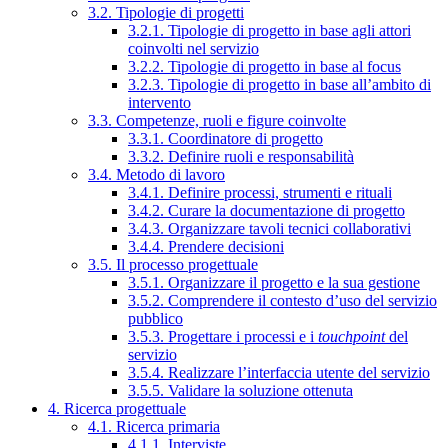
3.2. Tipologie di progetti
3.2.1. Tipologie di progetto in base agli attori
coinvolti nel servizio
3.2.2. Tipologie di progetto in base al focus
3.2.3. Tipologie di progetto in base all’ambito di
intervento
3.3. Competenze, ruoli e figure coinvolte
3.3.1. Coordinatore di progetto
3.3.2. Definire ruoli e responsabilità
3.4. Metodo di lavoro
3.4.1. Definire processi, strumenti e rituali
3.4.2. Curare la documentazione di progetto
3.4.3. Organizzare tavoli tecnici collaborativi
3.4.4. Prendere decisioni
3.5. Il processo progettuale
3.5.1. Organizzare il progetto e la sua gestione
3.5.2. Comprendere il contesto d’uso del servizio
pubblico
3.5.3. Progettare i processi e i
touchpoint
del
servizio
3.5.4. Realizzare l’interfaccia utente del servizio
3.5.5. Validare la soluzione ottenuta
4. Ricerca progettuale
4.1. Ricerca primaria
4.1.1. Interviste