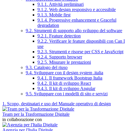
9.1.1. Attività preliminari
9.1.2. Web design responsivo e accessibile
9.1.3. Mobile first
9.1.4. Progressive enhancement e Graceful
degradation
9.2. Strumenti di supporto allo sviluppo del software
9.2.1. Feature detection
9.2.2. Verificare le feature disponibili con Can I
use
9.2.3. Strumenti e risorse per CSS e JavaScript
9.2.4. Supporto browser
9.2.5. Misurare le prestazioni
9.3. Catalogo del riuso
9.4. Sviluppare con il design system .italia
9.4.1. Il framework Bootstrap Italia
9.4.2. Il kit di sviluppo React
9.4.3. Il kit di sviluppo Angular
9.5. Sviluppare con i modelli di sito e servizi
1. Scopo, destinatari e uso del Manuale operativo di design
Team per la Trasformazione Digitale
in collaborazione con
Agenzia per l'Italia Digitale