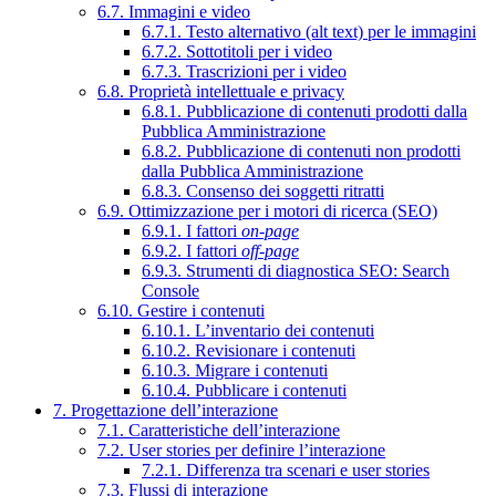
6.7. Immagini e video
6.7.1. Testo alternativo (alt text) per le immagini
6.7.2. Sottotitoli per i video
6.7.3. Trascrizioni per i video
6.8. Proprietà intellettuale e privacy
6.8.1. Pubblicazione di contenuti prodotti dalla
Pubblica Amministrazione
6.8.2. Pubblicazione di contenuti non prodotti
dalla Pubblica Amministrazione
6.8.3. Consenso dei soggetti ritratti
6.9. Ottimizzazione per i motori di ricerca (SEO)
6.9.1. I fattori
on-page
6.9.2. I fattori
off-page
6.9.3. Strumenti di diagnostica SEO: Search
Console
6.10. Gestire i contenuti
6.10.1. L’inventario dei contenuti
6.10.2. Revisionare i contenuti
6.10.3. Migrare i contenuti
6.10.4. Pubblicare i contenuti
7. Progettazione dell’interazione
7.1. Caratteristiche dell’interazione
7.2. User stories per definire l’interazione
7.2.1. Differenza tra scenari e user stories
7.3. Flussi di interazione