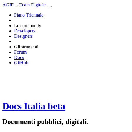
AGID
+
Team Digitale
Piano Triennale
Le community
Developers
Designers
Gli strumenti
Forum
Docs
GitHub
Docs Italia
beta
Documenti pubblici, digitali.