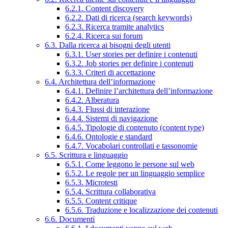
6.2.1. Content discovery
6.2.2. Dati di ricerca (search keywords)
6.2.3. Ricerca tramite analytics
6.2.4. Ricerca sui forum
6.3. Dalla ricerca ai bisogni degli utenti
6.3.1. User stories per definire i contenuti
6.3.2. Job stories per definire i contenuti
6.3.3. Criteri di accettazione
6.4. Architettura dell’informazione
6.4.1. Definire l’architettura dell’informazione
6.4.2. Alberatura
6.4.3. Flussi di interazione
6.4.4. Sistemi di navigazione
6.4.5. Tipologie di contenuto (content type)
6.4.6. Ontologie e standard
6.4.7. Vocabolari controllati e tassonomie
6.5. Scrittura e linguaggio
6.5.1. Come leggono le persone sul web
6.5.2. Le regole per un linguaggio semplice
6.5.3. Microtesti
6.5.4. Scrittura collaborativa
6.5.5. Content critique
6.5.6. Traduzione e localizzazione dei contenuti
6.6. Documenti