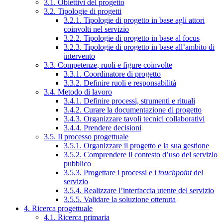
3.1. Obiettivi del progetto
3.2. Tipologie di progetti
3.2.1. Tipologie di progetto in base agli attori
coinvolti nel servizio
3.2.2. Tipologie di progetto in base al focus
3.2.3. Tipologie di progetto in base all’ambito di
intervento
3.3. Competenze, ruoli e figure coinvolte
3.3.1. Coordinatore di progetto
3.3.2. Definire ruoli e responsabilità
3.4. Metodo di lavoro
3.4.1. Definire processi, strumenti e rituali
3.4.2. Curare la documentazione di progetto
3.4.3. Organizzare tavoli tecnici collaborativi
3.4.4. Prendere decisioni
3.5. Il processo progettuale
3.5.1. Organizzare il progetto e la sua gestione
3.5.2. Comprendere il contesto d’uso del servizio
pubblico
3.5.3. Progettare i processi e i
touchpoint
del
servizio
3.5.4. Realizzare l’interfaccia utente del servizio
3.5.5. Validare la soluzione ottenuta
4. Ricerca progettuale
4.1. Ricerca primaria