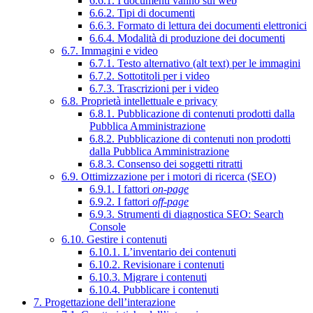
6.6.1. I documenti vanno sul web
6.6.2. Tipi di documenti
6.6.3. Formato di lettura dei documenti elettronici
6.6.4. Modalità di produzione dei documenti
6.7. Immagini e video
6.7.1. Testo alternativo (alt text) per le immagini
6.7.2. Sottotitoli per i video
6.7.3. Trascrizioni per i video
6.8. Proprietà intellettuale e privacy
6.8.1. Pubblicazione di contenuti prodotti dalla
Pubblica Amministrazione
6.8.2. Pubblicazione di contenuti non prodotti
dalla Pubblica Amministrazione
6.8.3. Consenso dei soggetti ritratti
6.9. Ottimizzazione per i motori di ricerca (SEO)
6.9.1. I fattori
on-page
6.9.2. I fattori
off-page
6.9.3. Strumenti di diagnostica SEO: Search
Console
6.10. Gestire i contenuti
6.10.1. L’inventario dei contenuti
6.10.2. Revisionare i contenuti
6.10.3. Migrare i contenuti
6.10.4. Pubblicare i contenuti
7. Progettazione dell’interazione