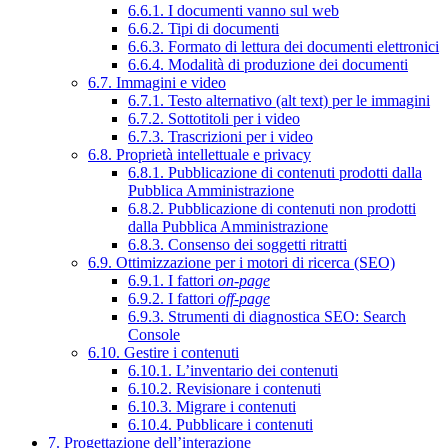
6.6.1. I documenti vanno sul web
6.6.2. Tipi di documenti
6.6.3. Formato di lettura dei documenti elettronici
6.6.4. Modalità di produzione dei documenti
6.7. Immagini e video
6.7.1. Testo alternativo (alt text) per le immagini
6.7.2. Sottotitoli per i video
6.7.3. Trascrizioni per i video
6.8. Proprietà intellettuale e privacy
6.8.1. Pubblicazione di contenuti prodotti dalla
Pubblica Amministrazione
6.8.2. Pubblicazione di contenuti non prodotti
dalla Pubblica Amministrazione
6.8.3. Consenso dei soggetti ritratti
6.9. Ottimizzazione per i motori di ricerca (SEO)
6.9.1. I fattori
on-page
6.9.2. I fattori
off-page
6.9.3. Strumenti di diagnostica SEO: Search
Console
6.10. Gestire i contenuti
6.10.1. L’inventario dei contenuti
6.10.2. Revisionare i contenuti
6.10.3. Migrare i contenuti
6.10.4. Pubblicare i contenuti
7. Progettazione dell’interazione