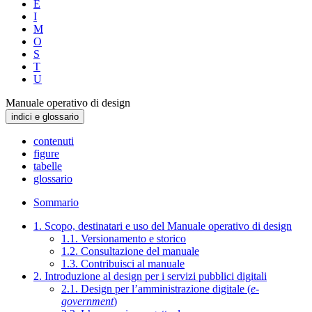
E
I
M
O
S
T
U
Manuale operativo di design
indici e glossario
contenuti
figure
tabelle
glossario
Sommario
1. Scopo, destinatari e uso del Manuale operativo di design
1.1. Versionamento e storico
1.2. Consultazione del manuale
1.3. Contribuisci al manuale
2. Introduzione al design per i servizi pubblici digitali
2.1. Design per l’amministrazione digitale (
e-
government
)