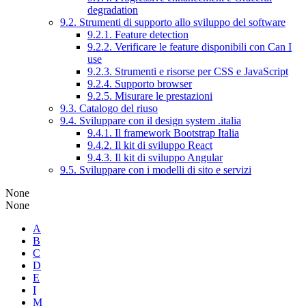
degradation
9.2. Strumenti di supporto allo sviluppo del software
9.2.1. Feature detection
9.2.2. Verificare le feature disponibili con Can I
use
9.2.3. Strumenti e risorse per CSS e JavaScript
9.2.4. Supporto browser
9.2.5. Misurare le prestazioni
9.3. Catalogo del riuso
9.4. Sviluppare con il design system .italia
9.4.1. Il framework Bootstrap Italia
9.4.2. Il kit di sviluppo React
9.4.3. Il kit di sviluppo Angular
9.5. Sviluppare con i modelli di sito e servizi
None
None
A
B
C
D
E
I
M