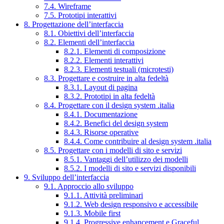
7.4. Wireframe
7.5. Prototipi interattivi
8. Progettazione dell’interfaccia
8.1. Obiettivi dell’interfaccia
8.2. Elementi dell’interfaccia
8.2.1. Elementi di composizione
8.2.2. Elementi interattivi
8.2.3. Elementi testuali (microtesti)
8.3. Progettare e costruire in alta fedeltà
8.3.1. Layout di pagina
8.3.2. Prototipi in alta fedeltà
8.4. Progettare con il design system .italia
8.4.1. Documentazione
8.4.2. Benefici del design system
8.4.3. Risorse operative
8.4.4. Come contribuire al design system .italia
8.5. Progettare con i modelli di sito e servizi
8.5.1. Vantaggi dell’utilizzo dei modelli
8.5.2. I modelli di sito e servizi disponibili
9. Sviluppo dell’interfaccia
9.1. Approccio allo sviluppo
9.1.1. Attività preliminari
9.1.2. Web design responsivo e accessibile
9.1.3. Mobile first
9.1.4. Progressive enhancement e Graceful