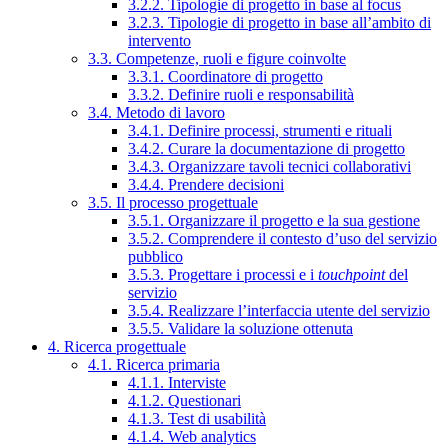
3.2.2. Tipologie di progetto in base al focus
3.2.3. Tipologie di progetto in base all’ambito di
intervento
3.3. Competenze, ruoli e figure coinvolte
3.3.1. Coordinatore di progetto
3.3.2. Definire ruoli e responsabilità
3.4. Metodo di lavoro
3.4.1. Definire processi, strumenti e rituali
3.4.2. Curare la documentazione di progetto
3.4.3. Organizzare tavoli tecnici collaborativi
3.4.4. Prendere decisioni
3.5. Il processo progettuale
3.5.1. Organizzare il progetto e la sua gestione
3.5.2. Comprendere il contesto d’uso del servizio
pubblico
3.5.3. Progettare i processi e i
touchpoint
del
servizio
3.5.4. Realizzare l’interfaccia utente del servizio
3.5.5. Validare la soluzione ottenuta
4. Ricerca progettuale
4.1. Ricerca primaria
4.1.1. Interviste
4.1.2. Questionari
4.1.3. Test di usabilità
4.1.4. Web analytics