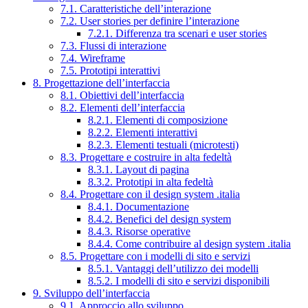
7.1. Caratteristiche dell’interazione
7.2. User stories per definire l’interazione
7.2.1. Differenza tra scenari e user stories
7.3. Flussi di interazione
7.4. Wireframe
7.5. Prototipi interattivi
8. Progettazione dell’interfaccia
8.1. Obiettivi dell’interfaccia
8.2. Elementi dell’interfaccia
8.2.1. Elementi di composizione
8.2.2. Elementi interattivi
8.2.3. Elementi testuali (microtesti)
8.3. Progettare e costruire in alta fedeltà
8.3.1. Layout di pagina
8.3.2. Prototipi in alta fedeltà
8.4. Progettare con il design system .italia
8.4.1. Documentazione
8.4.2. Benefici del design system
8.4.3. Risorse operative
8.4.4. Come contribuire al design system .italia
8.5. Progettare con i modelli di sito e servizi
8.5.1. Vantaggi dell’utilizzo dei modelli
8.5.2. I modelli di sito e servizi disponibili
9. Sviluppo dell’interfaccia
9.1. Approccio allo sviluppo