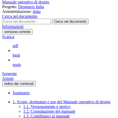
Manuale operativo di design
Progetto:
Designers Italia
Amministrazione:
italia
Cerca nel documento
Cerca nel documento
Informazioni
versione-corrente
Scarica
pdf
html
epub
Sorgente
Azioni
indice dei contenuti
Sommario
1. Scopo, destinatari e uso del Manuale operativo di design
1.1. Versionamento e storico
1.2. Consultazione del manuale
1.3. Contribuisci al manuale