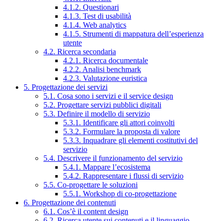
4.1.2. Questionari
4.1.3. Test di usabilità
4.1.4. Web analytics
4.1.5. Strumenti di mappatura dell’esperienza
utente
4.2. Ricerca secondaria
4.2.1. Ricerca documentale
4.2.2. Analisi benchmark
4.2.3. Valutazione euristica
5. Progettazione dei servizi
5.1. Cosa sono i servizi e il service design
5.2. Progettare servizi pubblici digitali
5.3. Definire il modello di servizio
5.3.1. Identificare gli attori coinvolti
5.3.2. Formulare la proposta di valore
5.3.3. Inquadrare gli elementi costitutivi del
servizio
5.4. Descrivere il funzionamento del servizio
5.4.1. Mappare l’ecosistema
5.4.2. Rappresentare i flussi di servizio
5.5. Co-progettare le soluzioni
5.5.1. Workshop di co-progettazione
6. Progettazione dei contenuti
6.1. Cos’è il content design
6.2. Ricerca utente sui contenuti e il linguaggio