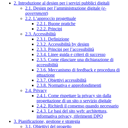
2. Introduzione al design per i servizi pubblici digitali
2.1. Design per l’amministrazione digitale (
e-
government
)
2.2. L’approccio progettuale
2.2.1. Buone pratiche
2.2.2. Principi
2.3. Accessibilità
2.3.1. Definizione
2.3.2. Accessibilità by design
2.3.3. Principi per l’accessibilità
2.3.4. Linee guida e criteri di successo
2.3.5. Come rilasciare una dichiarazione di
accessibilità
2.3.6. Meccanismo di feedback e procedura di
attuazione
2.3.7. Obiettivi accessibilità
2.3.8. Normativa e approfondimenti
2.4. Privacy
2.4.1. Come rispettare la privacy sin dalla
progettazione di un sito o servizio digitale
2.4.2. Richiedi il consenso quando necessario
2.4.3. Le basi del sito web: architettura,
informativa privacy, riferimenti DPO
3. Pianificazione, gestione e strategia
3.1. Obiettivi del progetto