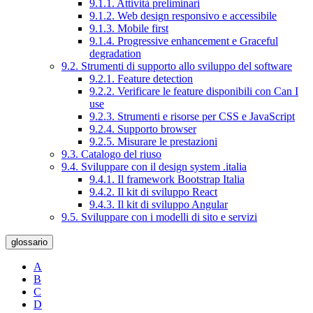
9.1.1. Attività preliminari
9.1.2. Web design responsivo e accessibile
9.1.3. Mobile first
9.1.4. Progressive enhancement e Graceful
degradation
9.2. Strumenti di supporto allo sviluppo del software
9.2.1. Feature detection
9.2.2. Verificare le feature disponibili con Can I
use
9.2.3. Strumenti e risorse per CSS e JavaScript
9.2.4. Supporto browser
9.2.5. Misurare le prestazioni
9.3. Catalogo del riuso
9.4. Sviluppare con il design system .italia
9.4.1. Il framework Bootstrap Italia
9.4.2. Il kit di sviluppo React
9.4.3. Il kit di sviluppo Angular
9.5. Sviluppare con i modelli di sito e servizi
glossario
A
B
C
D