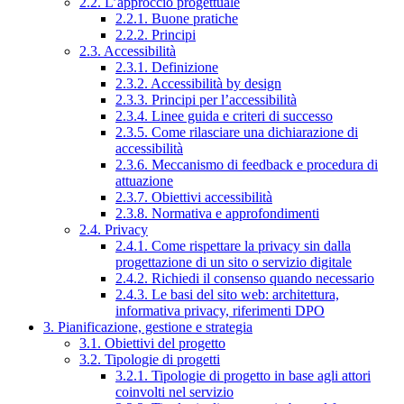
2.2. L’approccio progettuale
2.2.1. Buone pratiche
2.2.2. Principi
2.3. Accessibilità
2.3.1. Definizione
2.3.2. Accessibilità by design
2.3.3. Principi per l’accessibilità
2.3.4. Linee guida e criteri di successo
2.3.5. Come rilasciare una dichiarazione di
accessibilità
2.3.6. Meccanismo di feedback e procedura di
attuazione
2.3.7. Obiettivi accessibilità
2.3.8. Normativa e approfondimenti
2.4. Privacy
2.4.1. Come rispettare la privacy sin dalla
progettazione di un sito o servizio digitale
2.4.2. Richiedi il consenso quando necessario
2.4.3. Le basi del sito web: architettura,
informativa privacy, riferimenti DPO
3. Pianificazione, gestione e strategia
3.1. Obiettivi del progetto
3.2. Tipologie di progetti
3.2.1. Tipologie di progetto in base agli attori
coinvolti nel servizio