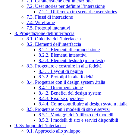
7.1. Caratteristiche dell’interazione
7.2. User stories per definire l’interazione
7.2.1. Differenza tra scenari e user stories
7.3. Flussi di interazione
7.4. Wireframe
7.5. Prototipi interattivi
8. Progettazione dell’interfaccia
8.1. Obiettivi dell’interfaccia
8.2. Elementi dell’interfaccia
8.2.1. Elementi di composizione
8.2.2. Elementi interattivi
8.2.3. Elementi testuali (microtesti)
8.3. Progettare e costruire in alta fedeltà
8.3.1. Layout di pagina
8.3.2. Prototipi in alta fedeltà
8.4. Progettare con il design system .italia
8.4.1. Documentazione
8.4.2. Benefici del design system
8.4.3. Risorse operative
8.4.4. Come contribuire al design system .italia
8.5. Progettare con i modelli di sito e servizi
8.5.1. Vantaggi dell’utilizzo dei modelli
8.5.2. I modelli di sito e servizi disponibili
9. Sviluppo dell’interfaccia
9.1. Approccio allo sviluppo