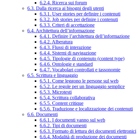
6.2.4. Ricerca sui forum
6.3. Dalla ricerca ai bisogni degli utenti
6.3.1. User stories per definire i contenuti
6.3.2. Job stories per definire i contenuti
6.3.3. Criteri di accettazione
6.4. Architettura dell’informazione
6.4.1. Definire l’architettura dell’informazione
6.4.2. Alberatura
6.4.3. Flussi di interazione
6.4.4. Sistemi di navigazione
6.4.5. Tipologie di contenuto (content type)
6.4.6. Ontologie e standard
6.4.7. Vocabolari controllati e tassonomie
6.5. Scrittura e linguaggio
6.5.1. Come leggono le persone sul web
6.5.2. Le regole per un linguaggio semplice
6.5.3. Microtesti
6.5.4. Scrittura collaborativa
6.5.5. Content critique
6.5.6. Traduzione e localizzazione dei contenuti
6.6. Documenti
6.6.1. I documenti vanno sul web
6.6.2. Tipi di documenti
6.6.3. Formato di lettura dei documenti elettronici
6.6.4. Modalità di produzione dei documenti