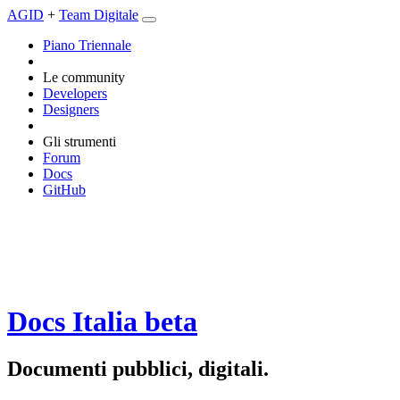
AGID
+
Team Digitale
Piano Triennale
Le community
Developers
Designers
Gli strumenti
Forum
Docs
GitHub
Docs Italia
beta
Documenti pubblici, digitali.