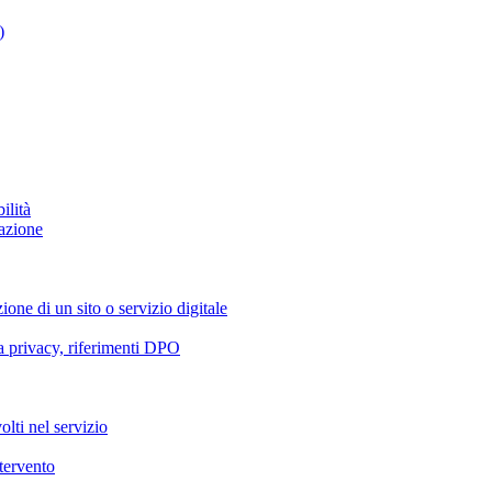
)
ilità
azione
ione di un sito o servizio digitale
va privacy, riferimenti DPO
olti nel servizio
ntervento