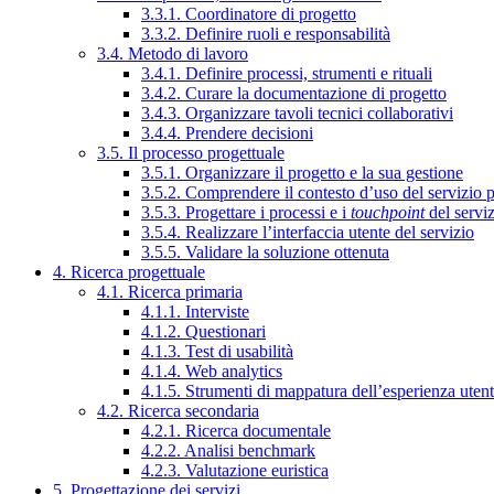
3.3.1. Coordinatore di progetto
3.3.2. Definire ruoli e responsabilità
3.4. Metodo di lavoro
3.4.1. Definire processi, strumenti e rituali
3.4.2. Curare la documentazione di progetto
3.4.3. Organizzare tavoli tecnici collaborativi
3.4.4. Prendere decisioni
3.5. Il processo progettuale
3.5.1. Organizzare il progetto e la sua gestione
3.5.2. Comprendere il contesto d’uso del servizio 
3.5.3. Progettare i processi e i
touchpoint
del servi
3.5.4. Realizzare l’interfaccia utente del servizio
3.5.5. Validare la soluzione ottenuta
4. Ricerca progettuale
4.1. Ricerca primaria
4.1.1. Interviste
4.1.2. Questionari
4.1.3. Test di usabilità
4.1.4. Web analytics
4.1.5. Strumenti di mappatura dell’esperienza uten
4.2. Ricerca secondaria
4.2.1. Ricerca documentale
4.2.2. Analisi benchmark
4.2.3. Valutazione euristica
5. Progettazione dei servizi