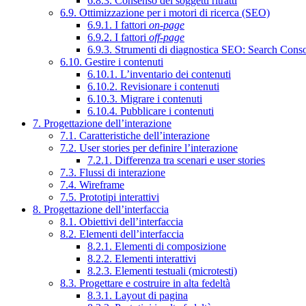
6.8.3. Consenso dei soggetti ritratti
6.9. Ottimizzazione per i motori di ricerca (SEO)
6.9.1. I fattori
on-page
6.9.2. I fattori
off-page
6.9.3. Strumenti di diagnostica SEO: Search Cons
6.10. Gestire i contenuti
6.10.1. L’inventario dei contenuti
6.10.2. Revisionare i contenuti
6.10.3. Migrare i contenuti
6.10.4. Pubblicare i contenuti
7. Progettazione dell’interazione
7.1. Caratteristiche dell’interazione
7.2. User stories per definire l’interazione
7.2.1. Differenza tra scenari e user stories
7.3. Flussi di interazione
7.4. Wireframe
7.5. Prototipi interattivi
8. Progettazione dell’interfaccia
8.1. Obiettivi dell’interfaccia
8.2. Elementi dell’interfaccia
8.2.1. Elementi di composizione
8.2.2. Elementi interattivi
8.2.3. Elementi testuali (microtesti)
8.3. Progettare e costruire in alta fedeltà
8.3.1. Layout di pagina