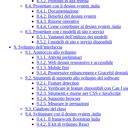
8.3.2. Prototipi in alta fedeltà
8.4. Progettare con il design system .italia
8.4.1. Documentazione
8.4.2. Benefici del design system
8.4.3. Risorse operative
8.4.4. Come contribuire al design system .italia
8.5. Progettare con i modelli di sito e servizi
8.5.1. Vantaggi dell’utilizzo dei modelli
8.5.2. I modelli di sito e servizi disponibili
9. Sviluppo dell’interfaccia
9.1. Approccio allo sviluppo
9.1.1. Attività preliminari
9.1.2. Web design responsivo e accessibile
9.1.3. Mobile first
9.1.4. Progressive enhancement e Graceful degrad
9.2. Strumenti di supporto allo sviluppo del software
9.2.1. Feature detection
9.2.2. Verificare le feature disponibili con Can I us
9.2.3. Strumenti e risorse per CSS e JavaScript
9.2.4. Supporto browser
9.2.5. Misurare le prestazioni
9.3. Catalogo del riuso
9.4. Sviluppare con il design system .italia
9.4.1. Il framework Bootstrap Italia
9.4.2. Il kit di sviluppo React