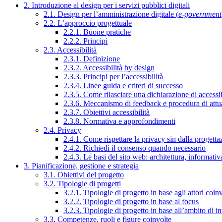
2. Introduzione al design per i servizi pubblici digitali
2.1. Design per l’amministrazione digitale (
e-government
2.2. L’approccio progettuale
2.2.1. Buone pratiche
2.2.2. Principi
2.3. Accessibilità
2.3.1. Definizione
2.3.2. Accessibilità by design
2.3.3. Principi per l’accessibilità
2.3.4. Linee guida e criteri di successo
2.3.5. Come rilasciare una dichiarazione di accessib
2.3.6. Meccanismo di feedback e procedura di attu
2.3.7. Obiettivi accessibilità
2.3.8. Normativa e approfondimenti
2.4. Privacy
2.4.1. Come rispettare la privacy sin dalla progettaz
2.4.2. Richiedi il consenso quando necessario
2.4.3. Le basi del sito web: architettura, informati
3. Pianificazione, gestione e strategia
3.1. Obiettivi del progetto
3.2. Tipologie di progetti
3.2.1. Tipologie di progetto in base agli attori coinv
3.2.2. Tipologie di progetto in base al focus
3.2.3. Tipologie di progetto in base all’ambito di i
3.3. Competenze, ruoli e figure coinvolte