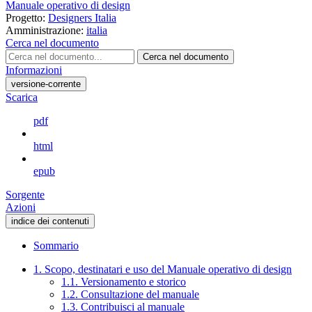
Manuale operativo di design
Progetto:
Designers Italia
Amministrazione:
italia
Cerca nel documento
Cerca nel documento
Informazioni
versione-corrente
Scarica
pdf
html
epub
Sorgente
Azioni
indice dei contenuti
Sommario
1. Scopo, destinatari e uso del Manuale operativo di design
1.1. Versionamento e storico
1.2. Consultazione del manuale
1.3. Contribuisci al manuale