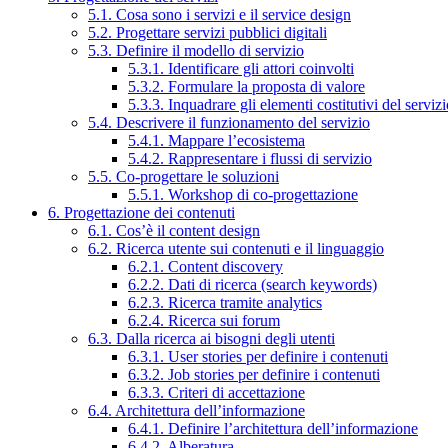
5.1. Cosa sono i servizi e il service design
5.2. Progettare servizi pubblici digitali
5.3. Definire il modello di servizio
5.3.1. Identificare gli attori coinvolti
5.3.2. Formulare la proposta di valore
5.3.3. Inquadrare gli elementi costitutivi del serviz
5.4. Descrivere il funzionamento del servizio
5.4.1. Mappare l’ecosistema
5.4.2. Rappresentare i flussi di servizio
5.5. Co-progettare le soluzioni
5.5.1. Workshop di co-progettazione
6. Progettazione dei contenuti
6.1. Cos’è il content design
6.2. Ricerca utente sui contenuti e il linguaggio
6.2.1. Content discovery
6.2.2. Dati di ricerca (search keywords)
6.2.3. Ricerca tramite analytics
6.2.4. Ricerca sui forum
6.3. Dalla ricerca ai bisogni degli utenti
6.3.1. User stories per definire i contenuti
6.3.2. Job stories per definire i contenuti
6.3.3. Criteri di accettazione
6.4. Architettura dell’informazione
6.4.1. Definire l’architettura dell’informazione
6.4.2. Alberatura