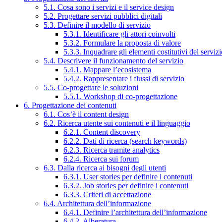
5.1. Cosa sono i servizi e il service design
5.2. Progettare servizi pubblici digitali
5.3. Definire il modello di servizio
5.3.1. Identificare gli attori coinvolti
5.3.2. Formulare la proposta di valore
5.3.3. Inquadrare gli elementi costitutivi del serviz
5.4. Descrivere il funzionamento del servizio
5.4.1. Mappare l’ecosistema
5.4.2. Rappresentare i flussi di servizio
5.5. Co-progettare le soluzioni
5.5.1. Workshop di co-progettazione
6. Progettazione dei contenuti
6.1. Cos’è il content design
6.2. Ricerca utente sui contenuti e il linguaggio
6.2.1. Content discovery
6.2.2. Dati di ricerca (search keywords)
6.2.3. Ricerca tramite analytics
6.2.4. Ricerca sui forum
6.3. Dalla ricerca ai bisogni degli utenti
6.3.1. User stories per definire i contenuti
6.3.2. Job stories per definire i contenuti
6.3.3. Criteri di accettazione
6.4. Architettura dell’informazione
6.4.1. Definire l’architettura dell’informazione
6.4.2. Alberatura