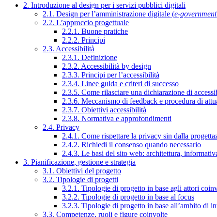
2. Introduzione al design per i servizi pubblici digitali
2.1. Design per l’amministrazione digitale (
e-government
2.2. L’approccio progettuale
2.2.1. Buone pratiche
2.2.2. Principi
2.3. Accessibilità
2.3.1. Definizione
2.3.2. Accessibilità by design
2.3.3. Principi per l’accessibilità
2.3.4. Linee guida e criteri di successo
2.3.5. Come rilasciare una dichiarazione di accessib
2.3.6. Meccanismo di feedback e procedura di attu
2.3.7. Obiettivi accessibilità
2.3.8. Normativa e approfondimenti
2.4. Privacy
2.4.1. Come rispettare la privacy sin dalla progettaz
2.4.2. Richiedi il consenso quando necessario
2.4.3. Le basi del sito web: architettura, informati
3. Pianificazione, gestione e strategia
3.1. Obiettivi del progetto
3.2. Tipologie di progetti
3.2.1. Tipologie di progetto in base agli attori coinv
3.2.2. Tipologie di progetto in base al focus
3.2.3. Tipologie di progetto in base all’ambito di i
3.3. Competenze, ruoli e figure coinvolte