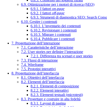
6.8.3. Consenso dei soggetti ritratti
6.9. Ottimizzazione per i motori di ricerca (SEO)
6.9.1. I fattori
on-page
6.9.2. I fattori
off-page
6.9.3. Strumenti di diagnostica SEO: Search Cons
6.10. Gestire i contenuti
6.10.1. L’inventario dei contenuti
6.10.2. Revisionare i contenuti
6.10.3. Migrare i contenuti
6.10.4. Pubblicare i contenuti
7. Progettazione dell’interazione
7.1. Caratteristiche dell’interazione
7.2. User stories per definire l’interazione
7.2.1. Differenza tra scenari e user stories
7.3. Flussi di interazione
7.4. Wireframe
7.5. Prototipi interattivi
8. Progettazione dell’interfaccia
8.1. Obiettivi dell’interfaccia
8.2. Elementi dell’interfaccia
8.2.1. Elementi di composizione
8.2.2. Elementi interattivi
8.2.3. Elementi testuali (microtesti)
8.3. Progettare e costruire in alta fedeltà
8.3.1. Layout di pagina