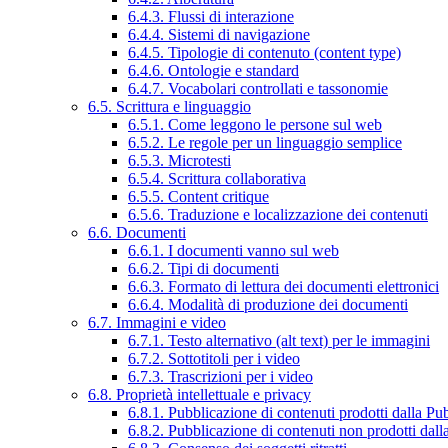
6.4.3. Flussi di interazione
6.4.4. Sistemi di navigazione
6.4.5. Tipologie di contenuto (content type)
6.4.6. Ontologie e standard
6.4.7. Vocabolari controllati e tassonomie
6.5. Scrittura e linguaggio
6.5.1. Come leggono le persone sul web
6.5.2. Le regole per un linguaggio semplice
6.5.3. Microtesti
6.5.4. Scrittura collaborativa
6.5.5. Content critique
6.5.6. Traduzione e localizzazione dei contenuti
6.6. Documenti
6.6.1. I documenti vanno sul web
6.6.2. Tipi di documenti
6.6.3. Formato di lettura dei documenti elettronici
6.6.4. Modalità di produzione dei documenti
6.7. Immagini e video
6.7.1. Testo alternativo (alt text) per le immagini
6.7.2. Sottotitoli per i video
6.7.3. Trascrizioni per i video
6.8. Proprietà intellettuale e privacy
6.8.1. Pubblicazione di contenuti prodotti dalla P
6.8.2. Pubblicazione di contenuti non prodotti dal