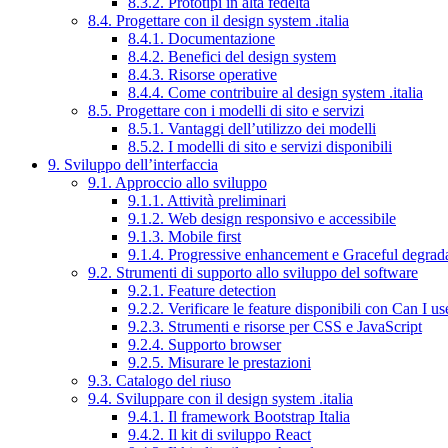
8.3.2. Prototipi in alta fedeltà
8.4. Progettare con il design system .italia
8.4.1. Documentazione
8.4.2. Benefici del design system
8.4.3. Risorse operative
8.4.4. Come contribuire al design system .italia
8.5. Progettare con i modelli di sito e servizi
8.5.1. Vantaggi dell’utilizzo dei modelli
8.5.2. I modelli di sito e servizi disponibili
9. Sviluppo dell’interfaccia
9.1. Approccio allo sviluppo
9.1.1. Attività preliminari
9.1.2. Web design responsivo e accessibile
9.1.3. Mobile first
9.1.4. Progressive enhancement e Graceful degrad
9.2. Strumenti di supporto allo sviluppo del software
9.2.1. Feature detection
9.2.2. Verificare le feature disponibili con Can I us
9.2.3. Strumenti e risorse per CSS e JavaScript
9.2.4. Supporto browser
9.2.5. Misurare le prestazioni
9.3. Catalogo del riuso
9.4. Sviluppare con il design system .italia
9.4.1. Il framework Bootstrap Italia
9.4.2. Il kit di sviluppo React