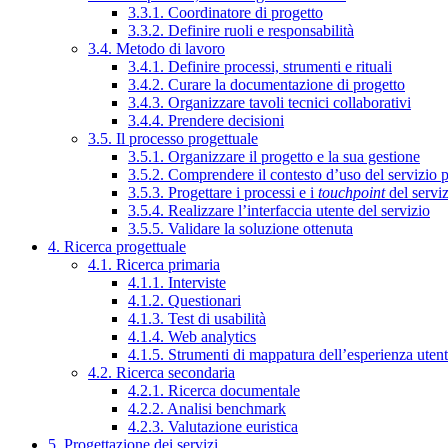
3.3.1. Coordinatore di progetto
3.3.2. Definire ruoli e responsabilità
3.4. Metodo di lavoro
3.4.1. Definire processi, strumenti e rituali
3.4.2. Curare la documentazione di progetto
3.4.3. Organizzare tavoli tecnici collaborativi
3.4.4. Prendere decisioni
3.5. Il processo progettuale
3.5.1. Organizzare il progetto e la sua gestione
3.5.2. Comprendere il contesto d’uso del servizio 
3.5.3. Progettare i processi e i
touchpoint
del servi
3.5.4. Realizzare l’interfaccia utente del servizio
3.5.5. Validare la soluzione ottenuta
4. Ricerca progettuale
4.1. Ricerca primaria
4.1.1. Interviste
4.1.2. Questionari
4.1.3. Test di usabilità
4.1.4. Web analytics
4.1.5. Strumenti di mappatura dell’esperienza uten
4.2. Ricerca secondaria
4.2.1. Ricerca documentale
4.2.2. Analisi benchmark
4.2.3. Valutazione euristica
5. Progettazione dei servizi