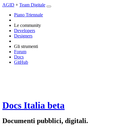
AGID
+
Team Digitale
Piano Triennale
Le community
Developers
Designers
Gli strumenti
Forum
Docs
GitHub
Docs Italia
beta
Documenti pubblici, digitali.