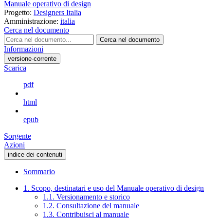
Manuale operativo di design
Progetto:
Designers Italia
Amministrazione:
italia
Cerca nel documento
Cerca nel documento
Informazioni
versione-corrente
Scarica
pdf
html
epub
Sorgente
Azioni
indice dei contenuti
Sommario
1. Scopo, destinatari e uso del Manuale operativo di design
1.1. Versionamento e storico
1.2. Consultazione del manuale
1.3. Contribuisci al manuale