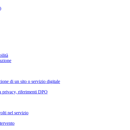
)
ilità
azione
ione di un sito o servizio digitale
va privacy, riferimenti DPO
olti nel servizio
ntervento