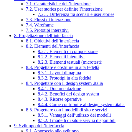
7.1. Caratteristiche dell’interazione
7.2. User stories per definire l’interazione
7.2.1. Differenza tra scenari e user stories
7.3. Flussi di interazione
7.4. Wireframe
7.5. Prototipi interattivi
8. Progettazione dell’interfaccia
8.1. Obiettivi dell’interfaccia
8.2. Elementi dell’interfaccia
8.2.1. Elementi di composizione
8.2.2. Elementi interattivi
8.2.3. Elementi testuali (microtesti)
8.3. Progettare e costruire in alta fedeltà
8.3.1. Layout di pagina
8.3.2. Prototipi in alta fedeltà
8.4. Progettare con il design system .italia
8.4.1. Documentazione
8.4.2. Benefici del design system
8.4.3. Risorse operative
8.4.4. Come contribuire al design system .italia
8.5. Progettare con i modelli di sito e servizi
8.5.1. Vantaggi dell’utilizzo dei modelli
8.5.2. I modelli di sito e servizi disponibili
9. Sviluppo dell’interfaccia
9.1. Approccio allo sviluppo