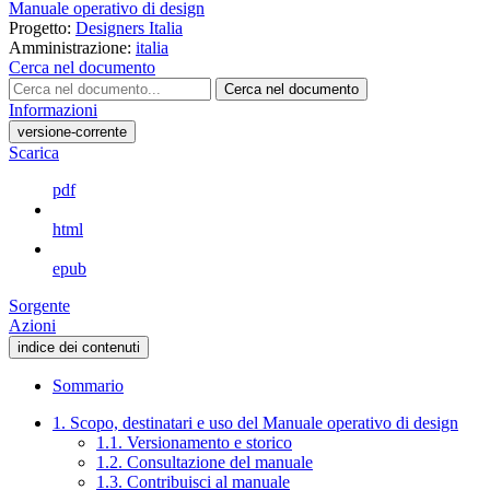
Manuale operativo di design
Progetto:
Designers Italia
Amministrazione:
italia
Cerca nel documento
Cerca nel documento
Informazioni
versione-corrente
Scarica
pdf
html
epub
Sorgente
Azioni
indice dei contenuti
Sommario
1. Scopo, destinatari e uso del Manuale operativo di design
1.1. Versionamento e storico
1.2. Consultazione del manuale
1.3. Contribuisci al manuale