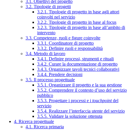
3.1. Obiettivi del progetto
3.2. Tipologie di progetti
3.2.1. Tipologie di progetto in base agli attori
coinvolti nel servizio
3.2.2. Tipologie di progetto in base al focus
3.2.3. Tipologie di progetto in base all’ambito di
intervento
3.3. Competenze, ruoli e figure coinvolte
3.3.1. Coordinatore di progetto
3.3.2. Definire ruoli e responsabilità
3.4. Metodo di lavoro
3.4.1. Definire processi, strumenti e rituali
3.4.2. Curare la documentazione di progetto
3.4.3. Organizzare tavoli tecnici collaborativi
3.4.4. Prendere decisioni
3.5. Il processo progettuale
3.5.1. Organizzare il progetto e la sua gestione
3.5.2. Comprendere il contesto d’uso del servizio
pubblico
3.5.3. Progettare i processi e i
touchpoint
del
servizio
3.5.4. Realizzare l’interfaccia utente del servizio
3.5.5. Validare la soluzione ottenuta
4. Ricerca progettuale
4.1. Ricerca primaria