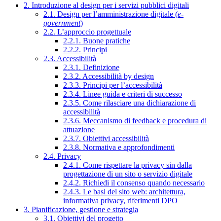
2. Introduzione al design per i servizi pubblici digitali
2.1. Design per l’amministrazione digitale (
e-
government
)
2.2. L’approccio progettuale
2.2.1. Buone pratiche
2.2.2. Principi
2.3. Accessibilità
2.3.1. Definizione
2.3.2. Accessibilità by design
2.3.3. Principi per l’accessibilità
2.3.4. Linee guida e criteri di successo
2.3.5. Come rilasciare una dichiarazione di
accessibilità
2.3.6. Meccanismo di feedback e procedura di
attuazione
2.3.7. Obiettivi accessibilità
2.3.8. Normativa e approfondimenti
2.4. Privacy
2.4.1. Come rispettare la privacy sin dalla
progettazione di un sito o servizio digitale
2.4.2. Richiedi il consenso quando necessario
2.4.3. Le basi del sito web: architettura,
informativa privacy, riferimenti DPO
3. Pianificazione, gestione e strategia
3.1. Obiettivi del progetto