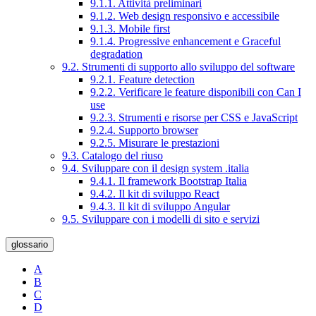
9.1.1. Attività preliminari
9.1.2. Web design responsivo e accessibile
9.1.3. Mobile first
9.1.4. Progressive enhancement e Graceful
degradation
9.2. Strumenti di supporto allo sviluppo del software
9.2.1. Feature detection
9.2.2. Verificare le feature disponibili con Can I
use
9.2.3. Strumenti e risorse per CSS e JavaScript
9.2.4. Supporto browser
9.2.5. Misurare le prestazioni
9.3. Catalogo del riuso
9.4. Sviluppare con il design system .italia
9.4.1. Il framework Bootstrap Italia
9.4.2. Il kit di sviluppo React
9.4.3. Il kit di sviluppo Angular
9.5. Sviluppare con i modelli di sito e servizi
glossario
A
B
C
D