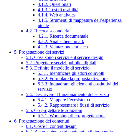
4.1.2. Questionari
4.1.3. Test di usabilità
4.1.4. Web analytics
4.1.5. Strumenti di mappatura dell’esperienza
utente
4.2. Ricerca secondaria
4.2.1. Ricerca documentale
4.2.2. Analisi benchmark
4.2.3. Valutazione euristica
5. Progettazione dei servizi
5.1. Cosa sono i servizi e il service design
5.2. Progettare servizi pubblici digitali
5.3. Definire il modello di servizio
5.3.1. Identificare gli attori coinvolti
5.3.2. Formulare la proposta di valore
5.3.3. Inquadrare gli elementi costitutivi del
servizio
5.4. Descrivere il funzionamento del servizio
5.4.1. Mappare l’ecosistema
5.4.2. Rappresentare i flussi di servizio
5.5. Co-progettare le soluzioni
5.5.1. Workshop di co-progettazione
6. Progettazione dei contenuti
6.1. Cos’è il content design
6.2. Ricerca utente sui contenuti e il linguaggio