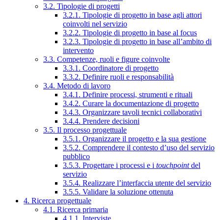
3.2. Tipologie di progetti
3.2.1. Tipologie di progetto in base agli attori
coinvolti nel servizio
3.2.2. Tipologie di progetto in base al focus
3.2.3. Tipologie di progetto in base all’ambito di
intervento
3.3. Competenze, ruoli e figure coinvolte
3.3.1. Coordinatore di progetto
3.3.2. Definire ruoli e responsabilità
3.4. Metodo di lavoro
3.4.1. Definire processi, strumenti e rituali
3.4.2. Curare la documentazione di progetto
3.4.3. Organizzare tavoli tecnici collaborativi
3.4.4. Prendere decisioni
3.5. Il processo progettuale
3.5.1. Organizzare il progetto e la sua gestione
3.5.2. Comprendere il contesto d’uso del servizio
pubblico
3.5.3. Progettare i processi e i
touchpoint
del
servizio
3.5.4. Realizzare l’interfaccia utente del servizio
3.5.5. Validare la soluzione ottenuta
4. Ricerca progettuale
4.1. Ricerca primaria
4.1.1. Interviste