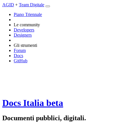
AGID
+
Team Digitale
Piano Triennale
Le community
Developers
Designers
Gli strumenti
Forum
Docs
GitHub
Docs Italia
beta
Documenti pubblici, digitali.