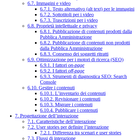
6.7. Immagini e video
6.7.1. Testo alternativo (alt text) per le immagini
6.7.2. Sottotitoli per i video
6.7.3. Trascrizioni per i video
6.8. Proprietà intellettuale e privacy
6.8.1. Pubblicazione di contenuti prodotti dalla
Pubblica Amministrazione
6.8.2. Pubblicazione di contenuti non prodotti
dalla Pubblica Amministrazione
6.8.3. Consenso dei soggetti ritratti
6.9. Ottimizzazione per i motori di ricerca (SEO)
6.9.1. I fattori
on-page
6.9.2. I fattori
off-page
6.9.3. Strumenti di diagnostica SEO: Search
Console
6.10. Gestire i contenuti
6.10.1. L’inventario dei contenuti
6.10.2. Revisionare i contenuti
6.10.3. Migrare i contenuti
6.10.4. Pubblicare i contenuti
7. Progettazione dell’interazione
7.1. Caratteristiche dell’interazione
7.2. User stories per definire l’interazione
7.2.1. Differenza tra scenari e user stories
7.3. Flussi di interazione