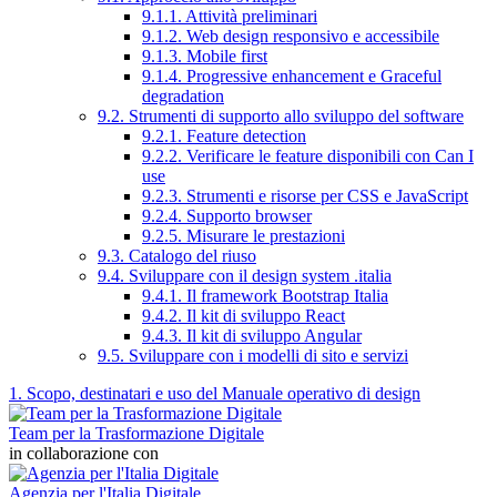
9.1.1. Attività preliminari
9.1.2. Web design responsivo e accessibile
9.1.3. Mobile first
9.1.4. Progressive enhancement e Graceful
degradation
9.2. Strumenti di supporto allo sviluppo del software
9.2.1. Feature detection
9.2.2. Verificare le feature disponibili con Can I
use
9.2.3. Strumenti e risorse per CSS e JavaScript
9.2.4. Supporto browser
9.2.5. Misurare le prestazioni
9.3. Catalogo del riuso
9.4. Sviluppare con il design system .italia
9.4.1. Il framework Bootstrap Italia
9.4.2. Il kit di sviluppo React
9.4.3. Il kit di sviluppo Angular
9.5. Sviluppare con i modelli di sito e servizi
1. Scopo, destinatari e uso del Manuale operativo di design
Team per la Trasformazione Digitale
in collaborazione con
Agenzia per l'Italia Digitale