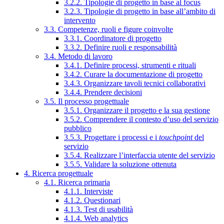
3.2.2. Tipologie di progetto in base al focus
3.2.3. Tipologie di progetto in base all’ambito di
intervento
3.3. Competenze, ruoli e figure coinvolte
3.3.1. Coordinatore di progetto
3.3.2. Definire ruoli e responsabilità
3.4. Metodo di lavoro
3.4.1. Definire processi, strumenti e rituali
3.4.2. Curare la documentazione di progetto
3.4.3. Organizzare tavoli tecnici collaborativi
3.4.4. Prendere decisioni
3.5. Il processo progettuale
3.5.1. Organizzare il progetto e la sua gestione
3.5.2. Comprendere il contesto d’uso del servizio
pubblico
3.5.3. Progettare i processi e i
touchpoint
del
servizio
3.5.4. Realizzare l’interfaccia utente del servizio
3.5.5. Validare la soluzione ottenuta
4. Ricerca progettuale
4.1. Ricerca primaria
4.1.1. Interviste
4.1.2. Questionari
4.1.3. Test di usabilità
4.1.4. Web analytics