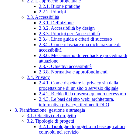
2.2. L’approccio progettuale
2.2.1. Buone pratiche
2.2.2. Principi
2.3. Accessibilità
2.3.1. Definizione
2.3.2. Accessibilità by design
2.3.3. Principi per l’accessibilità
2.3.4. Linee guida e criteri di successo
2.3.5. Come rilasciare una dichiarazione di
accessibilità
2.3.6. Meccanismo di feedback e procedura di
attuazione
2.3.7. Obiettivi accessibilità
2.3.8. Normativa e approfondimenti
2.4. Privacy
2.4.1. Come rispettare la privacy sin dalla
progettazione di un sito o servizio digitale
2.4.2. Richiedi il consenso quando necessario
2.4.3. Le basi del sito web: architettura,
informativa privacy, riferimenti DPO
3. Pianificazione, gestione e strategia
3.1. Obiettivi del progetto
3.2. Tipologie di progetti
3.2.1. Tipologie di progetto in base agli attori
coinvolti nel servizio