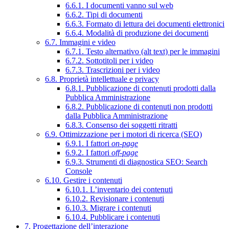
6.6.1. I documenti vanno sul web
6.6.2. Tipi di documenti
6.6.3. Formato di lettura dei documenti elettronici
6.6.4. Modalità di produzione dei documenti
6.7. Immagini e video
6.7.1. Testo alternativo (alt text) per le immagini
6.7.2. Sottotitoli per i video
6.7.3. Trascrizioni per i video
6.8. Proprietà intellettuale e privacy
6.8.1. Pubblicazione di contenuti prodotti dalla
Pubblica Amministrazione
6.8.2. Pubblicazione di contenuti non prodotti
dalla Pubblica Amministrazione
6.8.3. Consenso dei soggetti ritratti
6.9. Ottimizzazione per i motori di ricerca (SEO)
6.9.1. I fattori
on-page
6.9.2. I fattori
off-page
6.9.3. Strumenti di diagnostica SEO: Search
Console
6.10. Gestire i contenuti
6.10.1. L’inventario dei contenuti
6.10.2. Revisionare i contenuti
6.10.3. Migrare i contenuti
6.10.4. Pubblicare i contenuti
7. Progettazione dell’interazione