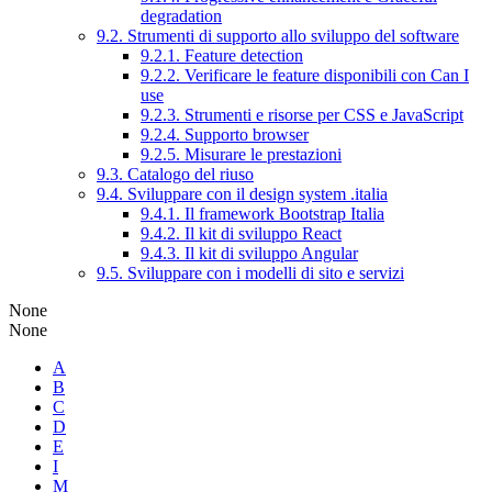
degradation
9.2. Strumenti di supporto allo sviluppo del software
9.2.1. Feature detection
9.2.2. Verificare le feature disponibili con Can I
use
9.2.3. Strumenti e risorse per CSS e JavaScript
9.2.4. Supporto browser
9.2.5. Misurare le prestazioni
9.3. Catalogo del riuso
9.4. Sviluppare con il design system .italia
9.4.1. Il framework Bootstrap Italia
9.4.2. Il kit di sviluppo React
9.4.3. Il kit di sviluppo Angular
9.5. Sviluppare con i modelli di sito e servizi
None
None
A
B
C
D
E
I
M