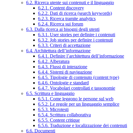
6.2. Ricerca utente sui contenuti e il linguaggio
6.2.1. Content discovery
6.2.2. Dati di ricerca (search keywords)
6.2.3. Ricerca tramite analytics
6.2.4. Ricerca sui forum
6.3. Dalla ricerca ai bisogni degli utenti
6.3.1. User stories per definire i contenuti
6.3.2. Job stories per definire i contenuti
6.3.3. Criteri di accettazione
6.4. Architettura dell’informazione
6.4.1. Definire l’architettura dell’informazione
6.4.2. Alberatura
6.4.3. Flussi di interazione
6.4.4. Sistemi di navigazione
6.4.5. Tipologie di contenuto (content type)
6.4.6. Ontologie e standard
6.4.7. Vocabolari controllati e tassonomie
6.5. Scrittura e linguaggio
6.5.1. Come leggono le persone sul web
6.5.2. Le regole per un linguaggio semplice
6.5.3. Microtesti
6.5.4. Scrittura collaborativa
6.5.5. Content critique
6.5.6. Traduzione e localizzazione dei contenuti
6.6. Documenti