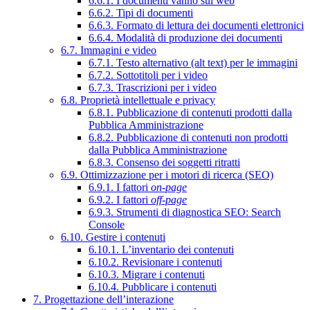
6.6.1. I documenti vanno sul web
6.6.2. Tipi di documenti
6.6.3. Formato di lettura dei documenti elettronici
6.6.4. Modalità di produzione dei documenti
6.7. Immagini e video
6.7.1. Testo alternativo (alt text) per le immagini
6.7.2. Sottotitoli per i video
6.7.3. Trascrizioni per i video
6.8. Proprietà intellettuale e privacy
6.8.1. Pubblicazione di contenuti prodotti dalla
Pubblica Amministrazione
6.8.2. Pubblicazione di contenuti non prodotti
dalla Pubblica Amministrazione
6.8.3. Consenso dei soggetti ritratti
6.9. Ottimizzazione per i motori di ricerca (SEO)
6.9.1. I fattori
on-page
6.9.2. I fattori
off-page
6.9.3. Strumenti di diagnostica SEO: Search
Console
6.10. Gestire i contenuti
6.10.1. L’inventario dei contenuti
6.10.2. Revisionare i contenuti
6.10.3. Migrare i contenuti
6.10.4. Pubblicare i contenuti
7. Progettazione dell’interazione