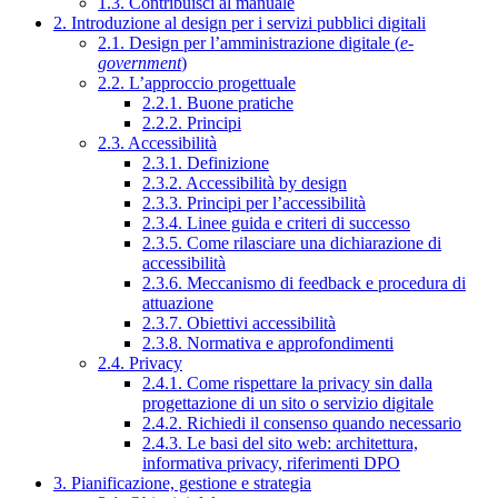
1.3. Contribuisci al manuale
2. Introduzione al design per i servizi pubblici digitali
2.1. Design per l’amministrazione digitale (
e-
government
)
2.2. L’approccio progettuale
2.2.1. Buone pratiche
2.2.2. Principi
2.3. Accessibilità
2.3.1. Definizione
2.3.2. Accessibilità by design
2.3.3. Principi per l’accessibilità
2.3.4. Linee guida e criteri di successo
2.3.5. Come rilasciare una dichiarazione di
accessibilità
2.3.6. Meccanismo di feedback e procedura di
attuazione
2.3.7. Obiettivi accessibilità
2.3.8. Normativa e approfondimenti
2.4. Privacy
2.4.1. Come rispettare la privacy sin dalla
progettazione di un sito o servizio digitale
2.4.2. Richiedi il consenso quando necessario
2.4.3. Le basi del sito web: architettura,
informativa privacy, riferimenti DPO
3. Pianificazione, gestione e strategia