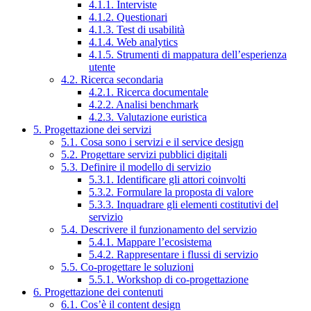
4.1.1. Interviste
4.1.2. Questionari
4.1.3. Test di usabilità
4.1.4. Web analytics
4.1.5. Strumenti di mappatura dell’esperienza
utente
4.2. Ricerca secondaria
4.2.1. Ricerca documentale
4.2.2. Analisi benchmark
4.2.3. Valutazione euristica
5. Progettazione dei servizi
5.1. Cosa sono i servizi e il service design
5.2. Progettare servizi pubblici digitali
5.3. Definire il modello di servizio
5.3.1. Identificare gli attori coinvolti
5.3.2. Formulare la proposta di valore
5.3.3. Inquadrare gli elementi costitutivi del
servizio
5.4. Descrivere il funzionamento del servizio
5.4.1. Mappare l’ecosistema
5.4.2. Rappresentare i flussi di servizio
5.5. Co-progettare le soluzioni
5.5.1. Workshop di co-progettazione
6. Progettazione dei contenuti
6.1. Cos’è il content design