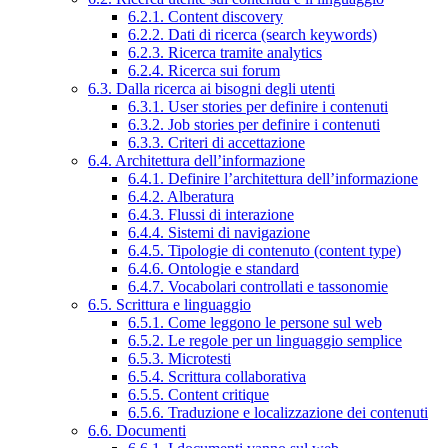
6.2.1. Content discovery
6.2.2. Dati di ricerca (search keywords)
6.2.3. Ricerca tramite analytics
6.2.4. Ricerca sui forum
6.3. Dalla ricerca ai bisogni degli utenti
6.3.1. User stories per definire i contenuti
6.3.2. Job stories per definire i contenuti
6.3.3. Criteri di accettazione
6.4. Architettura dell’informazione
6.4.1. Definire l’architettura dell’informazione
6.4.2. Alberatura
6.4.3. Flussi di interazione
6.4.4. Sistemi di navigazione
6.4.5. Tipologie di contenuto (content type)
6.4.6. Ontologie e standard
6.4.7. Vocabolari controllati e tassonomie
6.5. Scrittura e linguaggio
6.5.1. Come leggono le persone sul web
6.5.2. Le regole per un linguaggio semplice
6.5.3. Microtesti
6.5.4. Scrittura collaborativa
6.5.5. Content critique
6.5.6. Traduzione e localizzazione dei contenuti
6.6. Documenti