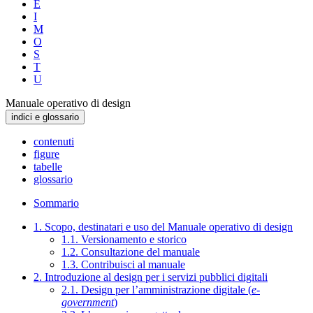
E
I
M
O
S
T
U
Manuale operativo di design
indici e glossario
contenuti
figure
tabelle
glossario
Sommario
1. Scopo, destinatari e uso del Manuale operativo di design
1.1. Versionamento e storico
1.2. Consultazione del manuale
1.3. Contribuisci al manuale
2. Introduzione al design per i servizi pubblici digitali
2.1. Design per l’amministrazione digitale (
e-
government
)