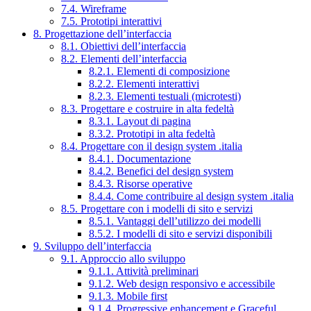
7.4. Wireframe
7.5. Prototipi interattivi
8. Progettazione dell’interfaccia
8.1. Obiettivi dell’interfaccia
8.2. Elementi dell’interfaccia
8.2.1. Elementi di composizione
8.2.2. Elementi interattivi
8.2.3. Elementi testuali (microtesti)
8.3. Progettare e costruire in alta fedeltà
8.3.1. Layout di pagina
8.3.2. Prototipi in alta fedeltà
8.4. Progettare con il design system .italia
8.4.1. Documentazione
8.4.2. Benefici del design system
8.4.3. Risorse operative
8.4.4. Come contribuire al design system .italia
8.5. Progettare con i modelli di sito e servizi
8.5.1. Vantaggi dell’utilizzo dei modelli
8.5.2. I modelli di sito e servizi disponibili
9. Sviluppo dell’interfaccia
9.1. Approccio allo sviluppo
9.1.1. Attività preliminari
9.1.2. Web design responsivo e accessibile
9.1.3. Mobile first
9.1.4. Progressive enhancement e Graceful