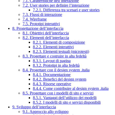
7.1. Caratteristiche dell’interazione
7.2. User stories per definire l’interazione
7.2.1. Differenza tra scenari e user stories
7.3. Flussi di interazione
7.4. Wireframe
7.5. Prototipi interattivi
8. Progettazione dell’interfaccia
8.1. Obiettivi dell’interfaccia
8.2. Elementi dell’interfaccia
8.2.1. Elementi di composizione
8.2.2. Elementi interattivi
8.2.3. Elementi testuali (microtesti)
8.3. Progettare e costruire in alta fedeltà
8.3.1. Layout di pagina
8.3.2. Prototipi in alta fedeltà
8.4. Progettare con il design system .italia
8.4.1. Documentazione
8.4.2. Benefici del design system
8.4.3. Risorse operative
8.4.4. Come contribuire al design system .italia
8.5. Progettare con i modelli di sito e servizi
8.5.1. Vantaggi dell’utilizzo dei modelli
8.5.2. I modelli di sito e servizi disponibili
9. Sviluppo dell’interfaccia
9.1. Approccio allo sviluppo