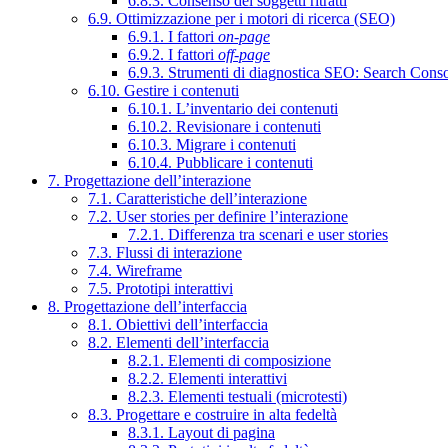
6.8.3. Consenso dei soggetti ritratti
6.9. Ottimizzazione per i motori di ricerca (SEO)
6.9.1. I fattori
on-page
6.9.2. I fattori
off-page
6.9.3. Strumenti di diagnostica SEO: Search Cons
6.10. Gestire i contenuti
6.10.1. L’inventario dei contenuti
6.10.2. Revisionare i contenuti
6.10.3. Migrare i contenuti
6.10.4. Pubblicare i contenuti
7. Progettazione dell’interazione
7.1. Caratteristiche dell’interazione
7.2. User stories per definire l’interazione
7.2.1. Differenza tra scenari e user stories
7.3. Flussi di interazione
7.4. Wireframe
7.5. Prototipi interattivi
8. Progettazione dell’interfaccia
8.1. Obiettivi dell’interfaccia
8.2. Elementi dell’interfaccia
8.2.1. Elementi di composizione
8.2.2. Elementi interattivi
8.2.3. Elementi testuali (microtesti)
8.3. Progettare e costruire in alta fedeltà
8.3.1. Layout di pagina