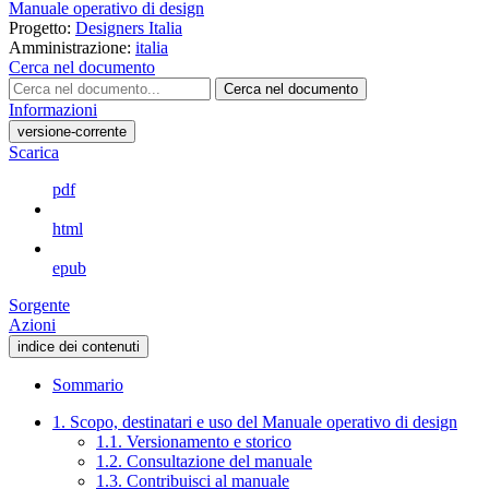
Manuale operativo di design
Progetto:
Designers Italia
Amministrazione:
italia
Cerca nel documento
Cerca nel documento
Informazioni
versione-corrente
Scarica
pdf
html
epub
Sorgente
Azioni
indice dei contenuti
Sommario
1. Scopo, destinatari e uso del Manuale operativo di design
1.1. Versionamento e storico
1.2. Consultazione del manuale
1.3. Contribuisci al manuale