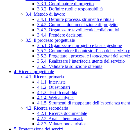
3.3.1. Coordinatore di progetto
3.3.2. Definire ruoli e responsabilità
3.4. Metodo di lavoro
3.4.1. Definire processi, strumenti e rituali
3.4.2. Curare la documentazione di progetto
3.4.3. Organizzare tavoli tecnici collaborativi
3.4.4. Prendere decisioni
3.5. Il processo progettuale
3.5.1. Organizzare il progetto e la sua gestione
3.5.2. Comprendere il contesto d’uso del servizio 
3.5.3. Progettare i processi e i
touchpoint
del servi
3.5.4. Realizzare l’interfaccia utente del servizio
3.5.5. Validare la soluzione ottenuta
4. Ricerca progettuale
4.1. Ricerca primaria
4.1.1. Interviste
4.1.2. Questionari
4.1.3. Test di usabilità
4.1.4. Web analytics
4.1.5. Strumenti di mappatura dell’esperienza uten
4.2. Ricerca secondaria
4.2.1. Ricerca documentale
4.2.2. Analisi benchmark
4.2.3. Valutazione euristica
5. Progettazione dei servizi