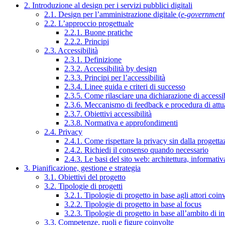
2. Introduzione al design per i servizi pubblici digitali
2.1. Design per l’amministrazione digitale (
e-government
2.2. L’approccio progettuale
2.2.1. Buone pratiche
2.2.2. Principi
2.3. Accessibilità
2.3.1. Definizione
2.3.2. Accessibilità by design
2.3.3. Principi per l’accessibilità
2.3.4. Linee guida e criteri di successo
2.3.5. Come rilasciare una dichiarazione di accessib
2.3.6. Meccanismo di feedback e procedura di attu
2.3.7. Obiettivi accessibilità
2.3.8. Normativa e approfondimenti
2.4. Privacy
2.4.1. Come rispettare la privacy sin dalla progettaz
2.4.2. Richiedi il consenso quando necessario
2.4.3. Le basi del sito web: architettura, informati
3. Pianificazione, gestione e strategia
3.1. Obiettivi del progetto
3.2. Tipologie di progetti
3.2.1. Tipologie di progetto in base agli attori coinv
3.2.2. Tipologie di progetto in base al focus
3.2.3. Tipologie di progetto in base all’ambito di i
3.3. Competenze, ruoli e figure coinvolte