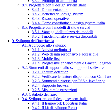
8.3.2. Prototipi in alta fedeltà
8.4. Progettare con il design system .italia
8.4.1. Documentazione
8.4.2. Benefici del design system
8.4.3. Risorse operative
8.4.4. Come contribuire al design system .italia
8.5. Progettare con i modelli di sito e servizi
8.5.1. Vantaggi dell’utilizzo dei modelli
8.5.2. I modelli di sito e servizi disponibili
9. Sviluppo dell’interfaccia
9.1. Approccio allo sviluppo
9.1.1. Attività preliminari
9.1.2. Web design responsivo e accessibile
9.1.3. Mobile first
9.1.4. Progressive enhancement e Graceful degrad
9.2. Strumenti di supporto allo sviluppo del software
9.2.1. Feature detection
9.2.2. Verificare le feature disponibili con Can I us
9.2.3. Strumenti e risorse per CSS e JavaScript
9.2.4. Supporto browser
9.2.5. Misurare le prestazioni
9.3. Catalogo del riuso
9.4. Sviluppare con il design system .italia
9.4.1. Il framework Bootstrap Italia
9.4.2. Il kit di sviluppo React