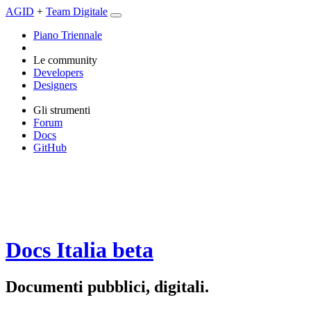
AGID
+
Team Digitale
Piano Triennale
Le community
Developers
Designers
Gli strumenti
Forum
Docs
GitHub
Docs Italia
beta
Documenti pubblici, digitali.