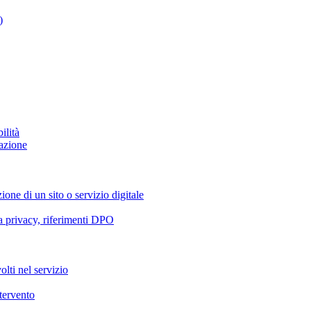
)
ilità
azione
ione di un sito o servizio digitale
va privacy, riferimenti DPO
olti nel servizio
ntervento