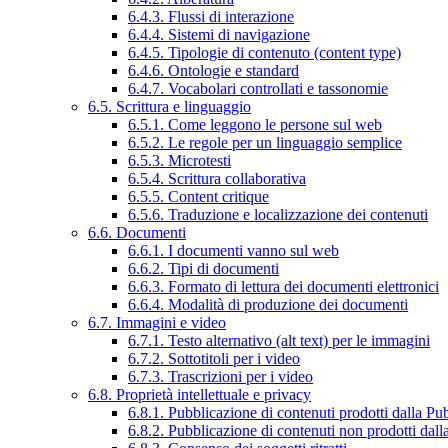
6.4.3. Flussi di interazione
6.4.4. Sistemi di navigazione
6.4.5. Tipologie di contenuto (content type)
6.4.6. Ontologie e standard
6.4.7. Vocabolari controllati e tassonomie
6.5. Scrittura e linguaggio
6.5.1. Come leggono le persone sul web
6.5.2. Le regole per un linguaggio semplice
6.5.3. Microtesti
6.5.4. Scrittura collaborativa
6.5.5. Content critique
6.5.6. Traduzione e localizzazione dei contenuti
6.6. Documenti
6.6.1. I documenti vanno sul web
6.6.2. Tipi di documenti
6.6.3. Formato di lettura dei documenti elettronici
6.6.4. Modalità di produzione dei documenti
6.7. Immagini e video
6.7.1. Testo alternativo (alt text) per le immagini
6.7.2. Sottotitoli per i video
6.7.3. Trascrizioni per i video
6.8. Proprietà intellettuale e privacy
6.8.1. Pubblicazione di contenuti prodotti dalla P
6.8.2. Pubblicazione di contenuti non prodotti dal