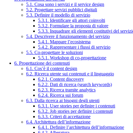
5.1. Cosa sono i servizi e il service design
5.2. Progettare servizi pubblici digitali
5.3. Definire il modello di servizio
5.3.1. Identificare gli attori coinvolti
5.3.2. Formulare la proposta di valore
5.3.3. Inquadrare gli elementi costitutivi del serviz
5.4. Descrivere il funzionamento del servizio
5.4.1. Mappare l’ecosistema
5.4.2. Rappresentare i flussi di servizio
5.5. Co-progettare le soluzioni
5.5.1. Workshop di co-progettazione
6. Progettazione dei contenuti
6.1. Cos’è il content design
6.2. Ricerca utente sui contenuti e il linguaggio
6.2.1. Content discovery
6.2.2. Dati di ricerca (search keywords)
6.2.3. Ricerca tramite analytics
6.2.4. Ricerca sui forum
6.3. Dalla ricerca ai bisogni degli utenti
6.3.1. User stories per definire i contenuti
6.3.2. Job stories per definire i contenuti
6.3.3. Criteri di accettazione
6.4. Architettura dell’informazione
6.4.1. Definire l’architettura dell’informazione
6.4.2. Alberatura