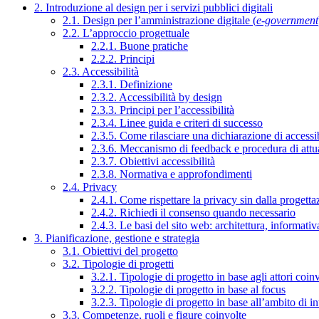
2. Introduzione al design per i servizi pubblici digitali
2.1. Design per l’amministrazione digitale (
e-government
2.2. L’approccio progettuale
2.2.1. Buone pratiche
2.2.2. Principi
2.3. Accessibilità
2.3.1. Definizione
2.3.2. Accessibilità by design
2.3.3. Principi per l’accessibilità
2.3.4. Linee guida e criteri di successo
2.3.5. Come rilasciare una dichiarazione di accessib
2.3.6. Meccanismo di feedback e procedura di attu
2.3.7. Obiettivi accessibilità
2.3.8. Normativa e approfondimenti
2.4. Privacy
2.4.1. Come rispettare la privacy sin dalla progettaz
2.4.2. Richiedi il consenso quando necessario
2.4.3. Le basi del sito web: architettura, informati
3. Pianificazione, gestione e strategia
3.1. Obiettivi del progetto
3.2. Tipologie di progetti
3.2.1. Tipologie di progetto in base agli attori coinv
3.2.2. Tipologie di progetto in base al focus
3.2.3. Tipologie di progetto in base all’ambito di i
3.3. Competenze, ruoli e figure coinvolte