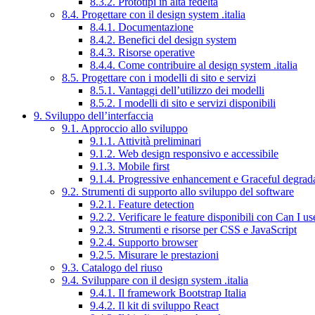
8.3.2. Prototipi in alta fedeltà
8.4. Progettare con il design system .italia
8.4.1. Documentazione
8.4.2. Benefici del design system
8.4.3. Risorse operative
8.4.4. Come contribuire al design system .italia
8.5. Progettare con i modelli di sito e servizi
8.5.1. Vantaggi dell’utilizzo dei modelli
8.5.2. I modelli di sito e servizi disponibili
9. Sviluppo dell’interfaccia
9.1. Approccio allo sviluppo
9.1.1. Attività preliminari
9.1.2. Web design responsivo e accessibile
9.1.3. Mobile first
9.1.4. Progressive enhancement e Graceful degrad
9.2. Strumenti di supporto allo sviluppo del software
9.2.1. Feature detection
9.2.2. Verificare le feature disponibili con Can I us
9.2.3. Strumenti e risorse per CSS e JavaScript
9.2.4. Supporto browser
9.2.5. Misurare le prestazioni
9.3. Catalogo del riuso
9.4. Sviluppare con il design system .italia
9.4.1. Il framework Bootstrap Italia
9.4.2. Il kit di sviluppo React