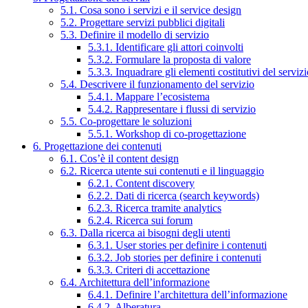
5.1. Cosa sono i servizi e il service design
5.2. Progettare servizi pubblici digitali
5.3. Definire il modello di servizio
5.3.1. Identificare gli attori coinvolti
5.3.2. Formulare la proposta di valore
5.3.3. Inquadrare gli elementi costitutivi del serviz
5.4. Descrivere il funzionamento del servizio
5.4.1. Mappare l’ecosistema
5.4.2. Rappresentare i flussi di servizio
5.5. Co-progettare le soluzioni
5.5.1. Workshop di co-progettazione
6. Progettazione dei contenuti
6.1. Cos’è il content design
6.2. Ricerca utente sui contenuti e il linguaggio
6.2.1. Content discovery
6.2.2. Dati di ricerca (search keywords)
6.2.3. Ricerca tramite analytics
6.2.4. Ricerca sui forum
6.3. Dalla ricerca ai bisogni degli utenti
6.3.1. User stories per definire i contenuti
6.3.2. Job stories per definire i contenuti
6.3.3. Criteri di accettazione
6.4. Architettura dell’informazione
6.4.1. Definire l’architettura dell’informazione
6.4.2. Alberatura