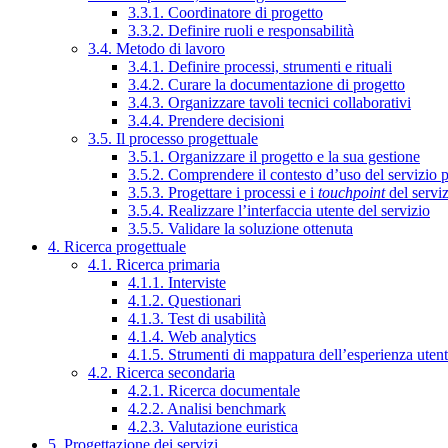
3.3.1. Coordinatore di progetto
3.3.2. Definire ruoli e responsabilità
3.4. Metodo di lavoro
3.4.1. Definire processi, strumenti e rituali
3.4.2. Curare la documentazione di progetto
3.4.3. Organizzare tavoli tecnici collaborativi
3.4.4. Prendere decisioni
3.5. Il processo progettuale
3.5.1. Organizzare il progetto e la sua gestione
3.5.2. Comprendere il contesto d’uso del servizio 
3.5.3. Progettare i processi e i
touchpoint
del servi
3.5.4. Realizzare l’interfaccia utente del servizio
3.5.5. Validare la soluzione ottenuta
4. Ricerca progettuale
4.1. Ricerca primaria
4.1.1. Interviste
4.1.2. Questionari
4.1.3. Test di usabilità
4.1.4. Web analytics
4.1.5. Strumenti di mappatura dell’esperienza uten
4.2. Ricerca secondaria
4.2.1. Ricerca documentale
4.2.2. Analisi benchmark
4.2.3. Valutazione euristica
5. Progettazione dei servizi