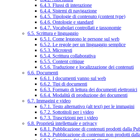
6.4.3. Flussi di interazione
6.4.4. Sistemi di navigazione
6.4.5. Tipologie di contenuto (content type)
6.4.6. Ontologie e standard
6.4.7. Vocabolari controllati e tassonomie
6.5. Scrittura e linguaggio
6.5.1. Come leggono le persone sul web
6.5.2. Le regole per un linguaggio semplice
6.5.3. Microtesti
6.5.4. Scrittura collaborativa
6.5.5. Content critique
6.5.6. Traduzione e localizzazione dei contenuti
6.6. Documenti
6.6.1. I documenti vanno sul web
6.6.2. Tipi di documenti
6.6.3. Formato di lettura dei documenti elettronici
6.6.4. Modalità di produzione dei documenti
6.7. Immagini e video
6.7.1. Testo alternativo (alt text) per le immagini
6.7.2. Sottotitoli per i video
6.7.3. Trascrizioni per i video
6.8. Proprietà intellettuale e privacy
6.8.1. Pubblicazione di contenuti prodotti dalla P
6.8.2. Pubblicazione di contenuti non prodotti dal