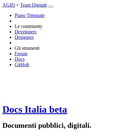
AGID
+
Team Digitale
Piano Triennale
Le community
Developers
Designers
Gli strumenti
Forum
Docs
GitHub
Docs Italia
beta
Documenti pubblici, digitali.