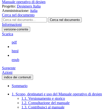
Manuale operativo di design
Progetto:
Designers Italia
Amministrazione:
italia
Cerca nel documento
Cerca nel documento
Informazioni
versione-corrente
Scarica
pdf
html
epub
Sorgente
Azioni
indice dei contenuti
Sommario
1. Scopo, destinatari e uso del Manuale operativo di design
1.1. Versionamento e storico
1.2. Consultazione del manuale
1.3. Contribuisci al manuale