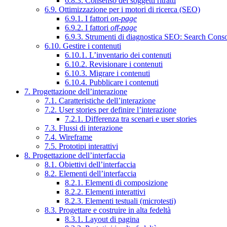
6.8.3. Consenso dei soggetti ritratti
6.9. Ottimizzazione per i motori di ricerca (SEO)
6.9.1. I fattori
on-page
6.9.2. I fattori
off-page
6.9.3. Strumenti di diagnostica SEO: Search Cons
6.10. Gestire i contenuti
6.10.1. L’inventario dei contenuti
6.10.2. Revisionare i contenuti
6.10.3. Migrare i contenuti
6.10.4. Pubblicare i contenuti
7. Progettazione dell’interazione
7.1. Caratteristiche dell’interazione
7.2. User stories per definire l’interazione
7.2.1. Differenza tra scenari e user stories
7.3. Flussi di interazione
7.4. Wireframe
7.5. Prototipi interattivi
8. Progettazione dell’interfaccia
8.1. Obiettivi dell’interfaccia
8.2. Elementi dell’interfaccia
8.2.1. Elementi di composizione
8.2.2. Elementi interattivi
8.2.3. Elementi testuali (microtesti)
8.3. Progettare e costruire in alta fedeltà
8.3.1. Layout di pagina