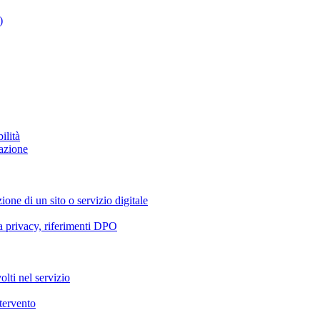
)
ilità
azione
ione di un sito o servizio digitale
va privacy, riferimenti DPO
olti nel servizio
ntervento