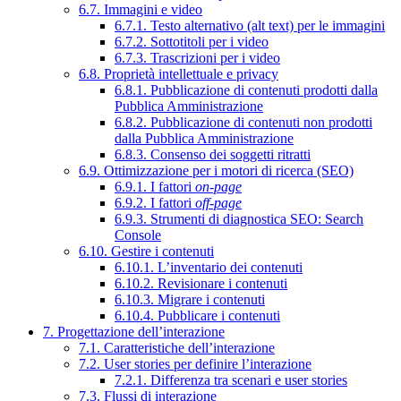
6.7. Immagini e video
6.7.1. Testo alternativo (alt text) per le immagini
6.7.2. Sottotitoli per i video
6.7.3. Trascrizioni per i video
6.8. Proprietà intellettuale e privacy
6.8.1. Pubblicazione di contenuti prodotti dalla
Pubblica Amministrazione
6.8.2. Pubblicazione di contenuti non prodotti
dalla Pubblica Amministrazione
6.8.3. Consenso dei soggetti ritratti
6.9. Ottimizzazione per i motori di ricerca (SEO)
6.9.1. I fattori
on-page
6.9.2. I fattori
off-page
6.9.3. Strumenti di diagnostica SEO: Search
Console
6.10. Gestire i contenuti
6.10.1. L’inventario dei contenuti
6.10.2. Revisionare i contenuti
6.10.3. Migrare i contenuti
6.10.4. Pubblicare i contenuti
7. Progettazione dell’interazione
7.1. Caratteristiche dell’interazione
7.2. User stories per definire l’interazione
7.2.1. Differenza tra scenari e user stories
7.3. Flussi di interazione