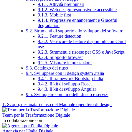
9.1.1. Attività preliminari
9.1.2. Web design responsivo e accessibile
9.1.3. Mobile first
9.1.4. Progressive enhancement e Graceful
degradation
9.2. Strumenti di supporto allo sviluppo del software
9.2.1. Feature detection
9.2.2. Verificare le feature disponibili con Can I
use
9.2.3. Strumenti e risorse per CSS e JavaScript
9.2.4. Supporto browser
9.2.5. Misurare le prestazioni
9.3. Catalogo del riuso
9.4. Sviluppare con il design system .italia
9.4.1. Il framework Bootstrap Italia
9.4.2. Il kit di sviluppo React
9.4.3. Il kit di sviluppo Angular
9.5. Sviluppare con i modelli di sito e servizi
1. Scopo, destinatari e uso del Manuale operativo di design
Team per la Trasformazione Digitale
in collaborazione con
Agenzia per l'Italia Digitale