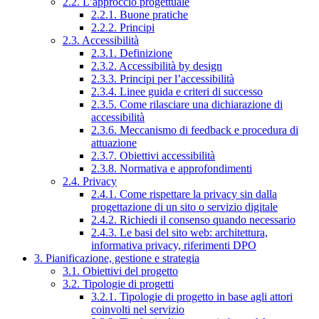
2.2. L’approccio progettuale
2.2.1. Buone pratiche
2.2.2. Principi
2.3. Accessibilità
2.3.1. Definizione
2.3.2. Accessibilità by design
2.3.3. Principi per l’accessibilità
2.3.4. Linee guida e criteri di successo
2.3.5. Come rilasciare una dichiarazione di
accessibilità
2.3.6. Meccanismo di feedback e procedura di
attuazione
2.3.7. Obiettivi accessibilità
2.3.8. Normativa e approfondimenti
2.4. Privacy
2.4.1. Come rispettare la privacy sin dalla
progettazione di un sito o servizio digitale
2.4.2. Richiedi il consenso quando necessario
2.4.3. Le basi del sito web: architettura,
informativa privacy, riferimenti DPO
3. Pianificazione, gestione e strategia
3.1. Obiettivi del progetto
3.2. Tipologie di progetti
3.2.1. Tipologie di progetto in base agli attori
coinvolti nel servizio