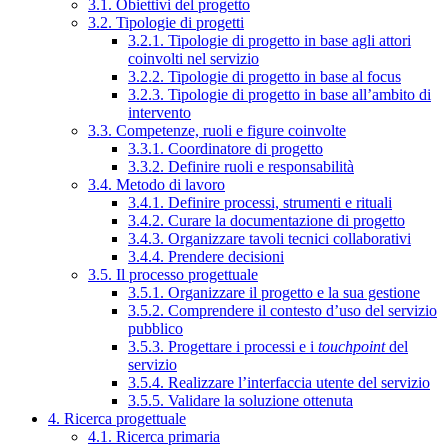
3.1. Obiettivi del progetto
3.2. Tipologie di progetti
3.2.1. Tipologie di progetto in base agli attori
coinvolti nel servizio
3.2.2. Tipologie di progetto in base al focus
3.2.3. Tipologie di progetto in base all’ambito di
intervento
3.3. Competenze, ruoli e figure coinvolte
3.3.1. Coordinatore di progetto
3.3.2. Definire ruoli e responsabilità
3.4. Metodo di lavoro
3.4.1. Definire processi, strumenti e rituali
3.4.2. Curare la documentazione di progetto
3.4.3. Organizzare tavoli tecnici collaborativi
3.4.4. Prendere decisioni
3.5. Il processo progettuale
3.5.1. Organizzare il progetto e la sua gestione
3.5.2. Comprendere il contesto d’uso del servizio
pubblico
3.5.3. Progettare i processi e i
touchpoint
del
servizio
3.5.4. Realizzare l’interfaccia utente del servizio
3.5.5. Validare la soluzione ottenuta
4. Ricerca progettuale
4.1. Ricerca primaria