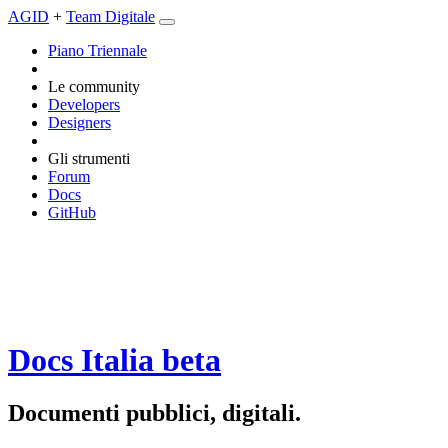
AGID
+
Team Digitale
Piano Triennale
Le community
Developers
Designers
Gli strumenti
Forum
Docs
GitHub
Docs Italia
beta
Documenti pubblici, digitali.