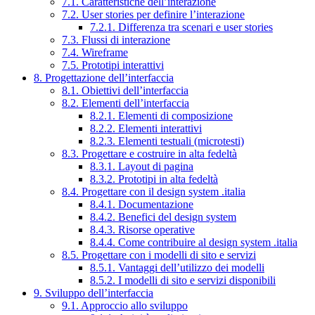
7.1. Caratteristiche dell’interazione
7.2. User stories per definire l’interazione
7.2.1. Differenza tra scenari e user stories
7.3. Flussi di interazione
7.4. Wireframe
7.5. Prototipi interattivi
8. Progettazione dell’interfaccia
8.1. Obiettivi dell’interfaccia
8.2. Elementi dell’interfaccia
8.2.1. Elementi di composizione
8.2.2. Elementi interattivi
8.2.3. Elementi testuali (microtesti)
8.3. Progettare e costruire in alta fedeltà
8.3.1. Layout di pagina
8.3.2. Prototipi in alta fedeltà
8.4. Progettare con il design system .italia
8.4.1. Documentazione
8.4.2. Benefici del design system
8.4.3. Risorse operative
8.4.4. Come contribuire al design system .italia
8.5. Progettare con i modelli di sito e servizi
8.5.1. Vantaggi dell’utilizzo dei modelli
8.5.2. I modelli di sito e servizi disponibili
9. Sviluppo dell’interfaccia
9.1. Approccio allo sviluppo