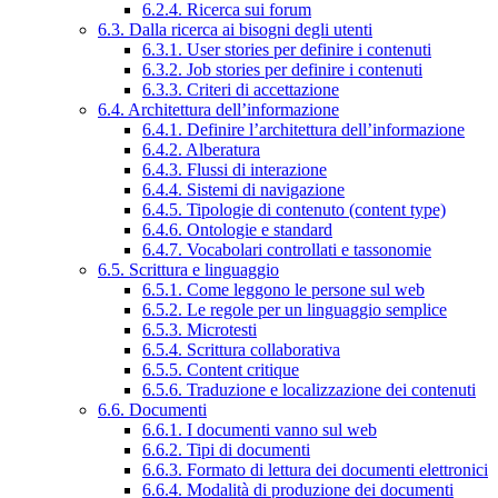
6.2.4. Ricerca sui forum
6.3. Dalla ricerca ai bisogni degli utenti
6.3.1. User stories per definire i contenuti
6.3.2. Job stories per definire i contenuti
6.3.3. Criteri di accettazione
6.4. Architettura dell’informazione
6.4.1. Definire l’architettura dell’informazione
6.4.2. Alberatura
6.4.3. Flussi di interazione
6.4.4. Sistemi di navigazione
6.4.5. Tipologie di contenuto (content type)
6.4.6. Ontologie e standard
6.4.7. Vocabolari controllati e tassonomie
6.5. Scrittura e linguaggio
6.5.1. Come leggono le persone sul web
6.5.2. Le regole per un linguaggio semplice
6.5.3. Microtesti
6.5.4. Scrittura collaborativa
6.5.5. Content critique
6.5.6. Traduzione e localizzazione dei contenuti
6.6. Documenti
6.6.1. I documenti vanno sul web
6.6.2. Tipi di documenti
6.6.3. Formato di lettura dei documenti elettronici
6.6.4. Modalità di produzione dei documenti