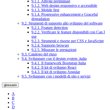
9.1.1. Attività preliminari
9.1.2. Web design responsivo e accessibile
9.1.3. Mobile first
9.1.4. Progressive enhancement e Graceful
degradation
9.2. Strumenti di supporto allo sviluppo del software
9.2.1. Feature detection
9.2.2. Verificare le feature disponibili con Can I
use
9.2.3. Strumenti e risorse per CSS e JavaScript
9.2.4. Supporto browser
9.2.5. Misurare le prestazioni
9.3. Catalogo del riuso
9.4. Sviluppare con il design system .italia
9.4.1. Il framework Bootstrap Italia
9.4.2. Il kit di sviluppo React
9.4.3. Il kit di sviluppo Angular
9.5. Sviluppare con i modelli di sito e servizi
glossario
A
B
C
D