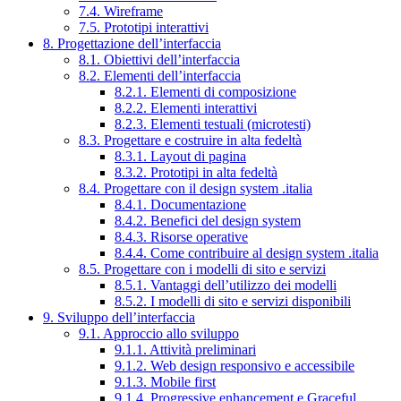
7.4. Wireframe
7.5. Prototipi interattivi
8. Progettazione dell’interfaccia
8.1. Obiettivi dell’interfaccia
8.2. Elementi dell’interfaccia
8.2.1. Elementi di composizione
8.2.2. Elementi interattivi
8.2.3. Elementi testuali (microtesti)
8.3. Progettare e costruire in alta fedeltà
8.3.1. Layout di pagina
8.3.2. Prototipi in alta fedeltà
8.4. Progettare con il design system .italia
8.4.1. Documentazione
8.4.2. Benefici del design system
8.4.3. Risorse operative
8.4.4. Come contribuire al design system .italia
8.5. Progettare con i modelli di sito e servizi
8.5.1. Vantaggi dell’utilizzo dei modelli
8.5.2. I modelli di sito e servizi disponibili
9. Sviluppo dell’interfaccia
9.1. Approccio allo sviluppo
9.1.1. Attività preliminari
9.1.2. Web design responsivo e accessibile
9.1.3. Mobile first
9.1.4. Progressive enhancement e Graceful