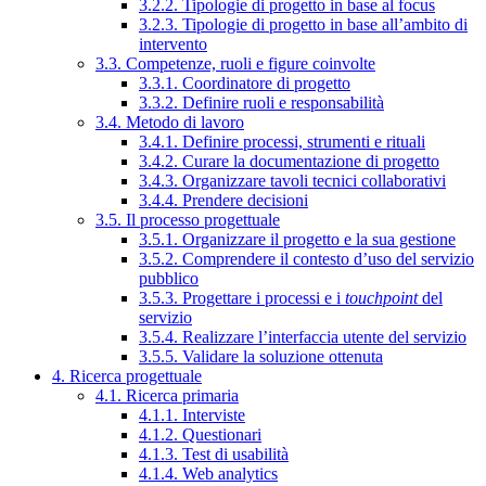
3.2.2. Tipologie di progetto in base al focus
3.2.3. Tipologie di progetto in base all’ambito di
intervento
3.3. Competenze, ruoli e figure coinvolte
3.3.1. Coordinatore di progetto
3.3.2. Definire ruoli e responsabilità
3.4. Metodo di lavoro
3.4.1. Definire processi, strumenti e rituali
3.4.2. Curare la documentazione di progetto
3.4.3. Organizzare tavoli tecnici collaborativi
3.4.4. Prendere decisioni
3.5. Il processo progettuale
3.5.1. Organizzare il progetto e la sua gestione
3.5.2. Comprendere il contesto d’uso del servizio
pubblico
3.5.3. Progettare i processi e i
touchpoint
del
servizio
3.5.4. Realizzare l’interfaccia utente del servizio
3.5.5. Validare la soluzione ottenuta
4. Ricerca progettuale
4.1. Ricerca primaria
4.1.1. Interviste
4.1.2. Questionari
4.1.3. Test di usabilità
4.1.4. Web analytics