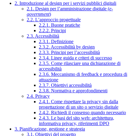
2. Introduzione al design per i servizi pubblici digitali
2.1. Design per l’amministrazione digitale (
e-
government
)
2.2. L’approccio progettuale
2.2.1. Buone pratiche
2.2.2. Principi
2.3. Accessibilità
2.3.1. Definizione
2.3.2. Accessibilità by design
2.3.3. Principi per l’accessibilità
2.3.4. Linee guida e criteri di successo
2.3.5. Come rilasciare una dichiarazione di
accessibilità
2.3.6. Meccanismo di feedback e procedura di
attuazione
2.3.7. Obiettivi accessibilità
2.3.8. Normativa e approfondimenti
2.4. Privacy
2.4.1. Come rispettare la privacy sin dalla
progettazione di un sito o servizio digitale
2.4.2. Richiedi il consenso quando necessario
2.4.3. Le basi del sito web: architettura,
informativa privacy, riferimenti DPO
3. Pianificazione, gestione e strategia
3.1. Obiettivi del progetto