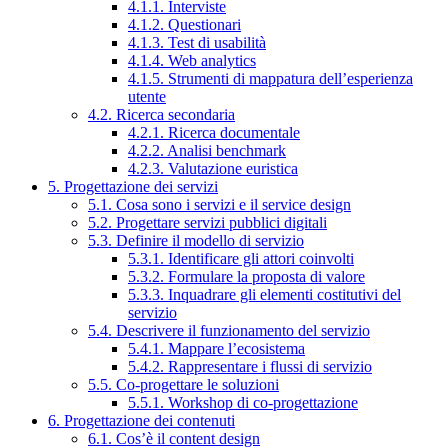
4.1.1. Interviste
4.1.2. Questionari
4.1.3. Test di usabilità
4.1.4. Web analytics
4.1.5. Strumenti di mappatura dell’esperienza
utente
4.2. Ricerca secondaria
4.2.1. Ricerca documentale
4.2.2. Analisi benchmark
4.2.3. Valutazione euristica
5. Progettazione dei servizi
5.1. Cosa sono i servizi e il service design
5.2. Progettare servizi pubblici digitali
5.3. Definire il modello di servizio
5.3.1. Identificare gli attori coinvolti
5.3.2. Formulare la proposta di valore
5.3.3. Inquadrare gli elementi costitutivi del
servizio
5.4. Descrivere il funzionamento del servizio
5.4.1. Mappare l’ecosistema
5.4.2. Rappresentare i flussi di servizio
5.5. Co-progettare le soluzioni
5.5.1. Workshop di co-progettazione
6. Progettazione dei contenuti
6.1. Cos’è il content design