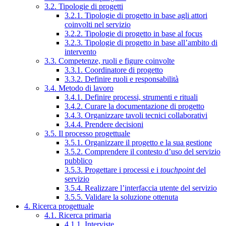
3.2. Tipologie di progetti
3.2.1. Tipologie di progetto in base agli attori
coinvolti nel servizio
3.2.2. Tipologie di progetto in base al focus
3.2.3. Tipologie di progetto in base all’ambito di
intervento
3.3. Competenze, ruoli e figure coinvolte
3.3.1. Coordinatore di progetto
3.3.2. Definire ruoli e responsabilità
3.4. Metodo di lavoro
3.4.1. Definire processi, strumenti e rituali
3.4.2. Curare la documentazione di progetto
3.4.3. Organizzare tavoli tecnici collaborativi
3.4.4. Prendere decisioni
3.5. Il processo progettuale
3.5.1. Organizzare il progetto e la sua gestione
3.5.2. Comprendere il contesto d’uso del servizio
pubblico
3.5.3. Progettare i processi e i
touchpoint
del
servizio
3.5.4. Realizzare l’interfaccia utente del servizio
3.5.5. Validare la soluzione ottenuta
4. Ricerca progettuale
4.1. Ricerca primaria
4.1.1. Interviste