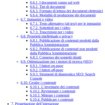
6.6.1. I documenti vanno sul web
6.6.2. Tipi di documenti
6.6.3. Formato di lettura dei documenti elettronici
6.6.4. Modalità di produzione dei documenti
6.7. Immagini e video
6.7.1. Testo alternativo (alt text) per le immagini
6.7.2. Sottotitoli per i video
6.7.3. Trascrizioni per i video
6.8. Proprietà intellettuale e privacy
6.8.1. Pubblicazione di contenuti prodotti dalla
Pubblica Amministrazione
6.8.2. Pubblicazione di contenuti non prodotti
dalla Pubblica Amministrazione
6.8.3. Consenso dei soggetti ritratti
6.9. Ottimizzazione per i motori di ricerca (SEO)
6.9.1. I fattori
on-page
6.9.2. I fattori
off-page
6.9.3. Strumenti di diagnostica SEO: Search
Console
6.10. Gestire i contenuti
6.10.1. L’inventario dei contenuti
6.10.2. Revisionare i contenuti
6.10.3. Migrare i contenuti
6.10.4. Pubblicare i contenuti
7. Progettazione dell’interazione