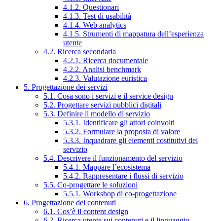
4.1.2. Questionari
4.1.3. Test di usabilità
4.1.4. Web analytics
4.1.5. Strumenti di mappatura dell’esperienza
utente
4.2. Ricerca secondaria
4.2.1. Ricerca documentale
4.2.2. Analisi benchmark
4.2.3. Valutazione euristica
5. Progettazione dei servizi
5.1. Cosa sono i servizi e il service design
5.2. Progettare servizi pubblici digitali
5.3. Definire il modello di servizio
5.3.1. Identificare gli attori coinvolti
5.3.2. Formulare la proposta di valore
5.3.3. Inquadrare gli elementi costitutivi del
servizio
5.4. Descrivere il funzionamento del servizio
5.4.1. Mappare l’ecosistema
5.4.2. Rappresentare i flussi di servizio
5.5. Co-progettare le soluzioni
5.5.1. Workshop di co-progettazione
6. Progettazione dei contenuti
6.1. Cos’è il content design
6.2. Ricerca utente sui contenuti e il linguaggio