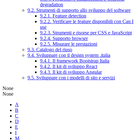
degradation
9.2. Strumenti di supporto allo sviluppo del software
9.2.1. Feature detection
9.2.2. Verificare le feature disponibili con Can I
use
9.2.3. Strumenti e risorse per CSS e JavaScript
9.2.4. Supporto browser
9.2.5. Misurare le prestazioni
9.3. Catalogo del riuso
9.4. Sviluppare con il design system .italia
9.4.1. Il framework Bootstrap Italia
9.4.2. Il kit di sviluppo React
9.4.3. Il kit di sviluppo Angular
9.5. Sviluppare con i modelli di sito e servizi
None
None
A
B
C
D
E
I
M