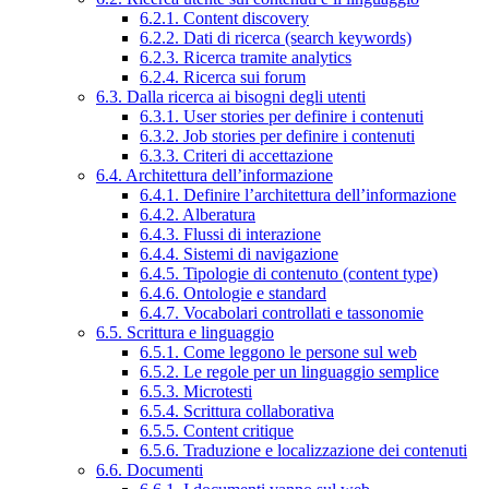
6.2.1. Content discovery
6.2.2. Dati di ricerca (search keywords)
6.2.3. Ricerca tramite analytics
6.2.4. Ricerca sui forum
6.3. Dalla ricerca ai bisogni degli utenti
6.3.1. User stories per definire i contenuti
6.3.2. Job stories per definire i contenuti
6.3.3. Criteri di accettazione
6.4. Architettura dell’informazione
6.4.1. Definire l’architettura dell’informazione
6.4.2. Alberatura
6.4.3. Flussi di interazione
6.4.4. Sistemi di navigazione
6.4.5. Tipologie di contenuto (content type)
6.4.6. Ontologie e standard
6.4.7. Vocabolari controllati e tassonomie
6.5. Scrittura e linguaggio
6.5.1. Come leggono le persone sul web
6.5.2. Le regole per un linguaggio semplice
6.5.3. Microtesti
6.5.4. Scrittura collaborativa
6.5.5. Content critique
6.5.6. Traduzione e localizzazione dei contenuti
6.6. Documenti