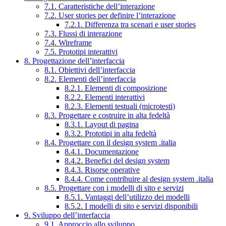
7.1. Caratteristiche dell’interazione
7.2. User stories per definire l’interazione
7.2.1. Differenza tra scenari e user stories
7.3. Flussi di interazione
7.4. Wireframe
7.5. Prototipi interattivi
8. Progettazione dell’interfaccia
8.1. Obiettivi dell’interfaccia
8.2. Elementi dell’interfaccia
8.2.1. Elementi di composizione
8.2.2. Elementi interattivi
8.2.3. Elementi testuali (microtesti)
8.3. Progettare e costruire in alta fedeltà
8.3.1. Layout di pagina
8.3.2. Prototipi in alta fedeltà
8.4. Progettare con il design system .italia
8.4.1. Documentazione
8.4.2. Benefici del design system
8.4.3. Risorse operative
8.4.4. Come contribuire al design system .italia
8.5. Progettare con i modelli di sito e servizi
8.5.1. Vantaggi dell’utilizzo dei modelli
8.5.2. I modelli di sito e servizi disponibili
9. Sviluppo dell’interfaccia
9.1. Approccio allo sviluppo