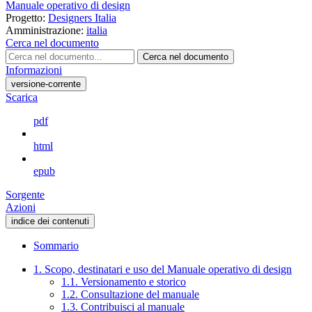
Manuale operativo di design
Progetto:
Designers Italia
Amministrazione:
italia
Cerca nel documento
Cerca nel documento
Informazioni
versione-corrente
Scarica
pdf
html
epub
Sorgente
Azioni
indice dei contenuti
Sommario
1. Scopo, destinatari e uso del Manuale operativo di design
1.1. Versionamento e storico
1.2. Consultazione del manuale
1.3. Contribuisci al manuale