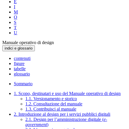
E
I
M
O
S
T
U
Manuale operativo di design
indici e glossario
contenuti
figure
tabelle
glossario
Sommario
1. Scopo, destinatari e uso del Manuale operativo di design
1.1. Versionamento e storico
1.2. Consultazione del manuale
1.3. Contribuisci al manuale
2. Introduzione al design per i servizi pubblici digitali
2.1. Design per l’amministrazione digitale (
e-
government
)