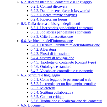
6.2. Ricerca utente sui contenuti e il linguaggio
6.2.1. Content discovery
6.2.2. Dati di ricerca (search keywords)
6.2.3. Ricerca tramite analytics
6.2.4. Ricerca sui forum
6.3. Dalla ricerca ai bisogni degli utenti
6.3.1. User stories per definire i contenuti
6.3.2. Job stories per definire i contenuti
6.3.3. Criteri di accettazione
6.4. Architettura dell’informazione
6.4.1. Definire l’architettura dell’informazione
6.4.2. Alberatura
6.4.3. Flussi di interazione
6.4.4. Sistemi di navigazione
6.4.5. Tipologie di contenuto (content type)
6.4.6. Ontologie e standard
6.4.7. Vocabolari controllati e tassonomie
6.5. Scrittura e linguaggio
6.5.1. Come leggono le persone sul web
6.5.2. Le regole per un linguaggio semplice
6.5.3. Microtesti
6.5.4. Scrittura collaborativa
6.5.5. Content critique
6.5.6. Traduzione e localizzazione dei contenuti
6.6. Documenti