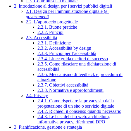
1.3. Contribuisci al manuale
2. Introduzione al design per i servizi pubblici digitali
2.1. Design per l’amministrazione digitale (
e-
government
)
2.2. L’approccio progettuale
2.2.1. Buone pratiche
2.2.2. Principi
2.3. Accessibilità
2.3.1. Definizione
2.3.2. Accessibilità by design
2.3.3. Principi per l’accessibilità
2.3.4. Linee guida e criteri di successo
2.3.5. Come rilasciare una dichiarazione di
accessibilità
2.3.6. Meccanismo di feedback e procedura di
attuazione
2.3.7. Obiettivi accessibilità
2.3.8. Normativa e approfondimenti
2.4. Privacy
2.4.1. Come rispettare la privacy sin dalla
progettazione di un sito o servizio digitale
2.4.2. Richiedi il consenso quando necessario
2.4.3. Le basi del sito web: architettura,
informativa privacy, riferimenti DPO
3. Pianificazione, gestione e strategia