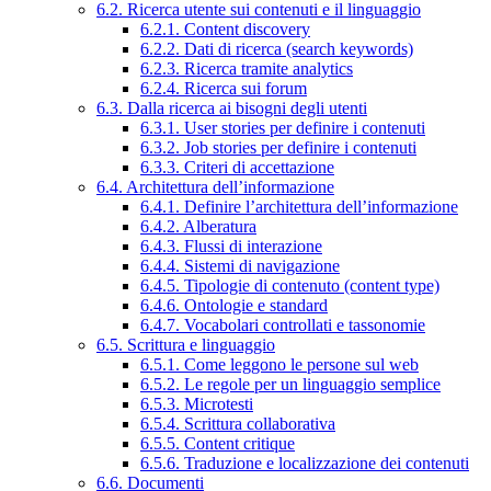
6.2. Ricerca utente sui contenuti e il linguaggio
6.2.1. Content discovery
6.2.2. Dati di ricerca (search keywords)
6.2.3. Ricerca tramite analytics
6.2.4. Ricerca sui forum
6.3. Dalla ricerca ai bisogni degli utenti
6.3.1. User stories per definire i contenuti
6.3.2. Job stories per definire i contenuti
6.3.3. Criteri di accettazione
6.4. Architettura dell’informazione
6.4.1. Definire l’architettura dell’informazione
6.4.2. Alberatura
6.4.3. Flussi di interazione
6.4.4. Sistemi di navigazione
6.4.5. Tipologie di contenuto (content type)
6.4.6. Ontologie e standard
6.4.7. Vocabolari controllati e tassonomie
6.5. Scrittura e linguaggio
6.5.1. Come leggono le persone sul web
6.5.2. Le regole per un linguaggio semplice
6.5.3. Microtesti
6.5.4. Scrittura collaborativa
6.5.5. Content critique
6.5.6. Traduzione e localizzazione dei contenuti
6.6. Documenti