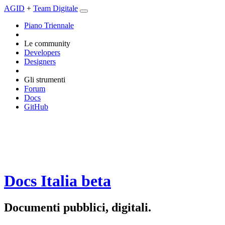
AGID
+
Team Digitale
Piano Triennale
Le community
Developers
Designers
Gli strumenti
Forum
Docs
GitHub
Docs Italia
beta
Documenti pubblici, digitali.