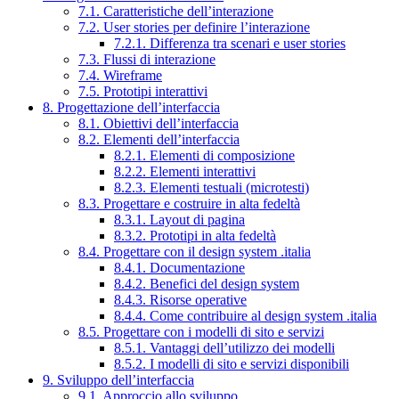
7.1. Caratteristiche dell’interazione
7.2. User stories per definire l’interazione
7.2.1. Differenza tra scenari e user stories
7.3. Flussi di interazione
7.4. Wireframe
7.5. Prototipi interattivi
8. Progettazione dell’interfaccia
8.1. Obiettivi dell’interfaccia
8.2. Elementi dell’interfaccia
8.2.1. Elementi di composizione
8.2.2. Elementi interattivi
8.2.3. Elementi testuali (microtesti)
8.3. Progettare e costruire in alta fedeltà
8.3.1. Layout di pagina
8.3.2. Prototipi in alta fedeltà
8.4. Progettare con il design system .italia
8.4.1. Documentazione
8.4.2. Benefici del design system
8.4.3. Risorse operative
8.4.4. Come contribuire al design system .italia
8.5. Progettare con i modelli di sito e servizi
8.5.1. Vantaggi dell’utilizzo dei modelli
8.5.2. I modelli di sito e servizi disponibili
9. Sviluppo dell’interfaccia
9.1. Approccio allo sviluppo