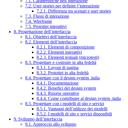
7.1. Caratteristiche dell’interazione
7.2. User stories per definire l’interazione
7.2.1. Differenza tra scenari e user stories
7.3. Flussi di interazione
7.4. Wireframe
7.5. Prototipi interattivi
8. Progettazione dell’interfaccia
8.1. Obiettivi dell’interfaccia
8.2. Elementi dell’interfaccia
8.2.1. Elementi di composizione
8.2.2. Elementi interattivi
8.2.3. Elementi testuali (microtesti)
8.3. Progettare e costruire in alta fedeltà
8.3.1. Layout di pagina
8.3.2. Prototipi in alta fedeltà
8.4. Progettare con il design system .italia
8.4.1. Documentazione
8.4.2. Benefici del design system
8.4.3. Risorse operative
8.4.4. Come contribuire al design system .italia
8.5. Progettare con i modelli di sito e servizi
8.5.1. Vantaggi dell’utilizzo dei modelli
8.5.2. I modelli di sito e servizi disponibili
9. Sviluppo dell’interfaccia
9.1. Approccio allo sviluppo