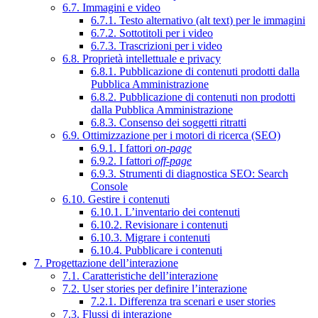
6.7. Immagini e video
6.7.1. Testo alternativo (alt text) per le immagini
6.7.2. Sottotitoli per i video
6.7.3. Trascrizioni per i video
6.8. Proprietà intellettuale e privacy
6.8.1. Pubblicazione di contenuti prodotti dalla
Pubblica Amministrazione
6.8.2. Pubblicazione di contenuti non prodotti
dalla Pubblica Amministrazione
6.8.3. Consenso dei soggetti ritratti
6.9. Ottimizzazione per i motori di ricerca (SEO)
6.9.1. I fattori
on-page
6.9.2. I fattori
off-page
6.9.3. Strumenti di diagnostica SEO: Search
Console
6.10. Gestire i contenuti
6.10.1. L’inventario dei contenuti
6.10.2. Revisionare i contenuti
6.10.3. Migrare i contenuti
6.10.4. Pubblicare i contenuti
7. Progettazione dell’interazione
7.1. Caratteristiche dell’interazione
7.2. User stories per definire l’interazione
7.2.1. Differenza tra scenari e user stories
7.3. Flussi di interazione