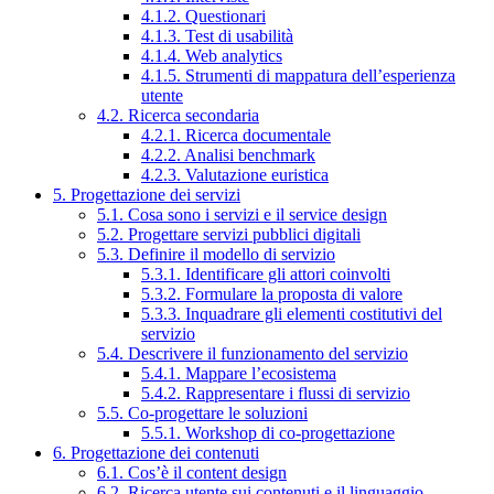
4.1.2. Questionari
4.1.3. Test di usabilità
4.1.4. Web analytics
4.1.5. Strumenti di mappatura dell’esperienza
utente
4.2. Ricerca secondaria
4.2.1. Ricerca documentale
4.2.2. Analisi benchmark
4.2.3. Valutazione euristica
5. Progettazione dei servizi
5.1. Cosa sono i servizi e il service design
5.2. Progettare servizi pubblici digitali
5.3. Definire il modello di servizio
5.3.1. Identificare gli attori coinvolti
5.3.2. Formulare la proposta di valore
5.3.3. Inquadrare gli elementi costitutivi del
servizio
5.4. Descrivere il funzionamento del servizio
5.4.1. Mappare l’ecosistema
5.4.2. Rappresentare i flussi di servizio
5.5. Co-progettare le soluzioni
5.5.1. Workshop di co-progettazione
6. Progettazione dei contenuti
6.1. Cos’è il content design
6.2. Ricerca utente sui contenuti e il linguaggio