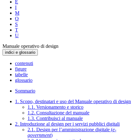
E
I
M
O
S
T
U
Manuale operativo di design
indici e glossario
contenuti
figure
tabelle
glossario
Sommario
1. Scopo, destinatari e uso del Manuale operativo di design
1.1. Versionamento e storico
1.2. Consultazione del manuale
1.3. Contribuisci al manuale
2. Introduzione al design per i servizi pubblici digitali
2.1. Design per l’amministrazione digitale (
e-
government
)