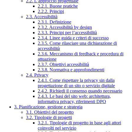
2.2. L’approccio progettuale
2.2.1. Buone pratiche
2.2.2. Principi
2.3. Accessibilità
2.3.1. Definizione
2.3.2. Accessibilità by design
2.3.3. Principi per l’accessibilità
2.3.4. Linee guida e criteri di successo
2.3.5. Come rilasciare una dichiarazione di
accessibilità
2.3.6. Meccanismo di feedback e procedura di
attuazione
2.3.7. Obiettivi accessibilità
2.3.8. Normativa e approfondimenti
2.4. Privacy
2.4.1. Come rispettare la privacy sin dalla
progettazione di un sito o servizio digitale
2.4.2. Richiedi il consenso quando necessario
2.4.3. Le basi del sito web: architettura,
informativa privacy, riferimenti DPO
3. Pianificazione, gestione e strategia
3.1. Obiettivi del progetto
3.2. Tipologie di progetti
3.2.1. Tipologie di progetto in base agli attori
coinvolti nel servizio