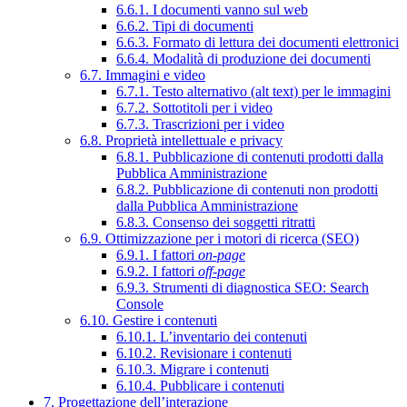
6.6.1. I documenti vanno sul web
6.6.2. Tipi di documenti
6.6.3. Formato di lettura dei documenti elettronici
6.6.4. Modalità di produzione dei documenti
6.7. Immagini e video
6.7.1. Testo alternativo (alt text) per le immagini
6.7.2. Sottotitoli per i video
6.7.3. Trascrizioni per i video
6.8. Proprietà intellettuale e privacy
6.8.1. Pubblicazione di contenuti prodotti dalla
Pubblica Amministrazione
6.8.2. Pubblicazione di contenuti non prodotti
dalla Pubblica Amministrazione
6.8.3. Consenso dei soggetti ritratti
6.9. Ottimizzazione per i motori di ricerca (SEO)
6.9.1. I fattori
on-page
6.9.2. I fattori
off-page
6.9.3. Strumenti di diagnostica SEO: Search
Console
6.10. Gestire i contenuti
6.10.1. L’inventario dei contenuti
6.10.2. Revisionare i contenuti
6.10.3. Migrare i contenuti
6.10.4. Pubblicare i contenuti
7. Progettazione dell’interazione