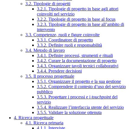
3.2. Tipologie di progetti
3.2.1. Tipologie di progetto in base agli attori
coinvolti nel servizio
3.2.2. Tipologie di progetto in base al focus
3.2.3. Tipologie di progetto in base all’ambito di
intervento
3.3. Competenze, ruoli e figure coinvolte
3.3.1. Coordinatore di progetto
3.3.2. Definire ruoli e responsabilità
3.4. Metodo di lavoro
3.4.1. Definire processi, strumenti e rituali
3.4.2. Curare la documentazione di progetto
3.4.3. Organizzare tavoli tecnici collaborativi
3.4.4. Prendere decisioni
3.5. Il processo progettuale
3.5.1. Organizzare il progetto e la sua gestione
3.5.2. Comprendere il contesto d’uso del servizio
pubblico
3.5.3. Progettare i processi e i
touchpoint
del
servizio
3.5.4. Realizzare l’interfaccia utente del servizio
3.5.5. Validare la soluzione ottenuta
4. Ricerca progettuale
4.1. Ricerca primaria
4.1.1. Interviste