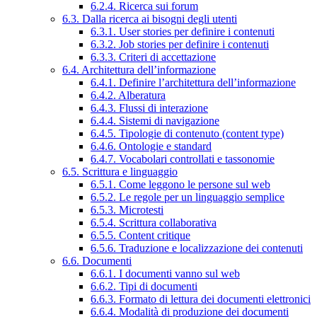
6.2.4. Ricerca sui forum
6.3. Dalla ricerca ai bisogni degli utenti
6.3.1. User stories per definire i contenuti
6.3.2. Job stories per definire i contenuti
6.3.3. Criteri di accettazione
6.4. Architettura dell’informazione
6.4.1. Definire l’architettura dell’informazione
6.4.2. Alberatura
6.4.3. Flussi di interazione
6.4.4. Sistemi di navigazione
6.4.5. Tipologie di contenuto (content type)
6.4.6. Ontologie e standard
6.4.7. Vocabolari controllati e tassonomie
6.5. Scrittura e linguaggio
6.5.1. Come leggono le persone sul web
6.5.2. Le regole per un linguaggio semplice
6.5.3. Microtesti
6.5.4. Scrittura collaborativa
6.5.5. Content critique
6.5.6. Traduzione e localizzazione dei contenuti
6.6. Documenti
6.6.1. I documenti vanno sul web
6.6.2. Tipi di documenti
6.6.3. Formato di lettura dei documenti elettronici
6.6.4. Modalità di produzione dei documenti