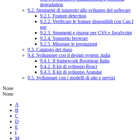
degradation
9.2. Strumenti di supporto allo sviluppo del software
9.2.1. Feature detection
9.2.2. Verificare le feature disponibili con Can I
use
9.2.3. Strumenti e risorse per CSS e JavaScript
9.2.4. Supporto browser
9.2.5. Misurare le prestazioni
9.3. Catalogo del riuso
9.4. Sviluppare con il design system .italia
9.4.1. Il framework Bootstrap Italia
9.4.2. Il kit di sviluppo React
9.4.3. Il kit di sviluppo Angular
9.5. Sviluppare con i modelli di sito e servizi
None
None
A
B
C
D
E
I
M