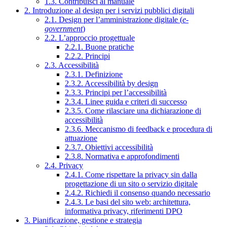
1.3. Contribuisci al manuale
2. Introduzione al design per i servizi pubblici digitali
2.1. Design per l’amministrazione digitale (
e-
government
)
2.2. L’approccio progettuale
2.2.1. Buone pratiche
2.2.2. Principi
2.3. Accessibilità
2.3.1. Definizione
2.3.2. Accessibilità by design
2.3.3. Principi per l’accessibilità
2.3.4. Linee guida e criteri di successo
2.3.5. Come rilasciare una dichiarazione di
accessibilità
2.3.6. Meccanismo di feedback e procedura di
attuazione
2.3.7. Obiettivi accessibilità
2.3.8. Normativa e approfondimenti
2.4. Privacy
2.4.1. Come rispettare la privacy sin dalla
progettazione di un sito o servizio digitale
2.4.2. Richiedi il consenso quando necessario
2.4.3. Le basi del sito web: architettura,
informativa privacy, riferimenti DPO
3. Pianificazione, gestione e strategia