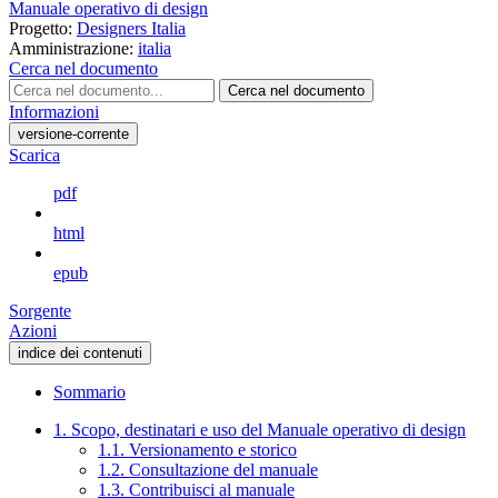
Manuale operativo di design
Progetto:
Designers Italia
Amministrazione:
italia
Cerca nel documento
Cerca nel documento
Informazioni
versione-corrente
Scarica
pdf
html
epub
Sorgente
Azioni
indice dei contenuti
Sommario
1. Scopo, destinatari e uso del Manuale operativo di design
1.1. Versionamento e storico
1.2. Consultazione del manuale
1.3. Contribuisci al manuale