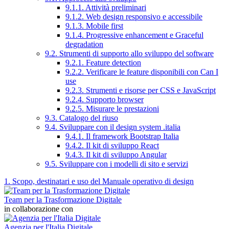
9.1.1. Attività preliminari
9.1.2. Web design responsivo e accessibile
9.1.3. Mobile first
9.1.4. Progressive enhancement e Graceful
degradation
9.2. Strumenti di supporto allo sviluppo del software
9.2.1. Feature detection
9.2.2. Verificare le feature disponibili con Can I
use
9.2.3. Strumenti e risorse per CSS e JavaScript
9.2.4. Supporto browser
9.2.5. Misurare le prestazioni
9.3. Catalogo del riuso
9.4. Sviluppare con il design system .italia
9.4.1. Il framework Bootstrap Italia
9.4.2. Il kit di sviluppo React
9.4.3. Il kit di sviluppo Angular
9.5. Sviluppare con i modelli di sito e servizi
1. Scopo, destinatari e uso del Manuale operativo di design
Team per la Trasformazione Digitale
in collaborazione con
Agenzia per l'Italia Digitale