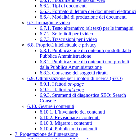
6.6.1. I documenti vanno sul web
6.6.2. Tipi di documenti
6.6.3. Formato di lettura dei documenti elettronici
6.6.4. Modalità di produzione dei documenti
6.7. Immagini e video
6.7.1. Testo alternativo (alt text) per le immagini
6.7.2. Sottotitoli per i video
6.7.3. Trascrizioni per i video
6.8. Proprietà intellettuale e privacy
6.8.1. Pubblicazione di contenuti prodotti dalla
Pubblica Amministrazione
6.8.2. Pubblicazione di contenuti non prodotti
dalla Pubblica Amministrazione
6.8.3. Consenso dei soggetti ritratti
6.9. Ottimizzazione per i motori di ricerca (SEO)
6.9.1. I fattori
on-page
6.9.2. I fattori
off-page
6.9.3. Strumenti di diagnostica SEO: Search
Console
6.10. Gestire i contenuti
6.10.1. L’inventario dei contenuti
6.10.2. Revisionare i contenuti
6.10.3. Migrare i contenuti
6.10.4. Pubblicare i contenuti
7. Progettazione dell’interazione