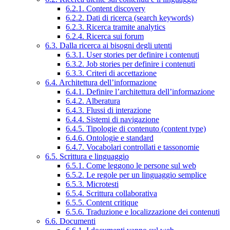
6.2.1. Content discovery
6.2.2. Dati di ricerca (search keywords)
6.2.3. Ricerca tramite analytics
6.2.4. Ricerca sui forum
6.3. Dalla ricerca ai bisogni degli utenti
6.3.1. User stories per definire i contenuti
6.3.2. Job stories per definire i contenuti
6.3.3. Criteri di accettazione
6.4. Architettura dell’informazione
6.4.1. Definire l’architettura dell’informazione
6.4.2. Alberatura
6.4.3. Flussi di interazione
6.4.4. Sistemi di navigazione
6.4.5. Tipologie di contenuto (content type)
6.4.6. Ontologie e standard
6.4.7. Vocabolari controllati e tassonomie
6.5. Scrittura e linguaggio
6.5.1. Come leggono le persone sul web
6.5.2. Le regole per un linguaggio semplice
6.5.3. Microtesti
6.5.4. Scrittura collaborativa
6.5.5. Content critique
6.5.6. Traduzione e localizzazione dei contenuti
6.6. Documenti