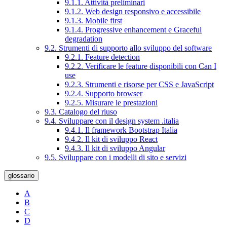
9.1.1. Attività preliminari
9.1.2. Web design responsivo e accessibile
9.1.3. Mobile first
9.1.4. Progressive enhancement e Graceful
degradation
9.2. Strumenti di supporto allo sviluppo del software
9.2.1. Feature detection
9.2.2. Verificare le feature disponibili con Can I
use
9.2.3. Strumenti e risorse per CSS e JavaScript
9.2.4. Supporto browser
9.2.5. Misurare le prestazioni
9.3. Catalogo del riuso
9.4. Sviluppare con il design system .italia
9.4.1. Il framework Bootstrap Italia
9.4.2. Il kit di sviluppo React
9.4.3. Il kit di sviluppo Angular
9.5. Sviluppare con i modelli di sito e servizi
glossario
A
B
C
D