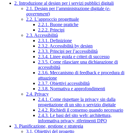
2. Introduzione al design per i servizi pubblici digitali
2.1. Design per l’amministrazione digitale (
e-
government
)
2.2. L’approccio progettuale
2.2.1. Buone pratiche
2.2.2. Principi
2.3. Accessibilità
2.3.1. Definizione
2.3.2. Accessibilità by design
2.3.3. Principi per l’accessibilità
2.3.4. Linee guida e criteri di successo
2.3.5. Come rilasciare una dichiarazione di
accessibilità
2.3.6. Meccanismo di feedback e procedura di
attuazione
2.3.7. Obiettivi accessibilità
2.3.8. Normativa e approfondimenti
2.4. Privacy
2.4.1. Come rispettare la privacy sin dalla
progettazione di un sito o servizio digitale
2.4.2. Richiedi il consenso quando necessario
2.4.3. Le basi del sito web: architettura,
informativa privacy, riferimenti DPO
3. Pianificazione, gestione e strategia
3.1. Obiettivi del progetto