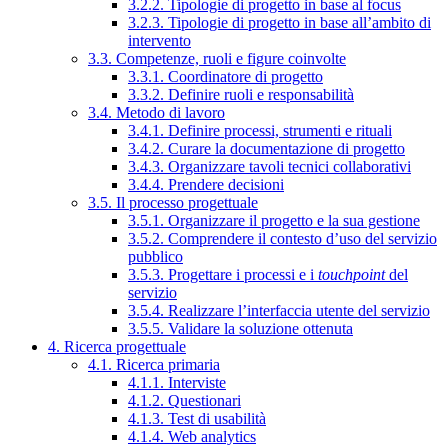
3.2.2. Tipologie di progetto in base al focus
3.2.3. Tipologie di progetto in base all’ambito di
intervento
3.3. Competenze, ruoli e figure coinvolte
3.3.1. Coordinatore di progetto
3.3.2. Definire ruoli e responsabilità
3.4. Metodo di lavoro
3.4.1. Definire processi, strumenti e rituali
3.4.2. Curare la documentazione di progetto
3.4.3. Organizzare tavoli tecnici collaborativi
3.4.4. Prendere decisioni
3.5. Il processo progettuale
3.5.1. Organizzare il progetto e la sua gestione
3.5.2. Comprendere il contesto d’uso del servizio
pubblico
3.5.3. Progettare i processi e i
touchpoint
del
servizio
3.5.4. Realizzare l’interfaccia utente del servizio
3.5.5. Validare la soluzione ottenuta
4. Ricerca progettuale
4.1. Ricerca primaria
4.1.1. Interviste
4.1.2. Questionari
4.1.3. Test di usabilità
4.1.4. Web analytics