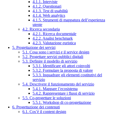
4.1.1. Interviste
4.1.2. Questionari
4.1.3. Test di usabilità
4.1.4. Web analytics
4.1.5. Strumenti di mappatura dell’esperienza
utente
4.2. Ricerca secondaria
4.2.1. Ricerca documentale
4.2.2. Analisi benchmark
4.2.3. Valutazione euristica
5. Progettazione dei servizi
5.1. Cosa sono i servizi e il service design
5.2. Progettare servizi pubblici digitali
5.3. Definire il modello di servizio
5.3.1. Identificare gli attori coinvolti
5.3.2. Formulare la proposta di valore
5.3.3. Inquadrare gli elementi costitutivi del
servizio
5.4. Descrivere il funzionamento del servizio
5.4.1. Mappare l’ecosistema
5.4.2. Rappresentare i flussi di servizio
5.5. Co-progettare le soluzioni
5.5.1. Workshop di co-progettazione
6. Progettazione dei contenuti
6.1. Cos’è il content design