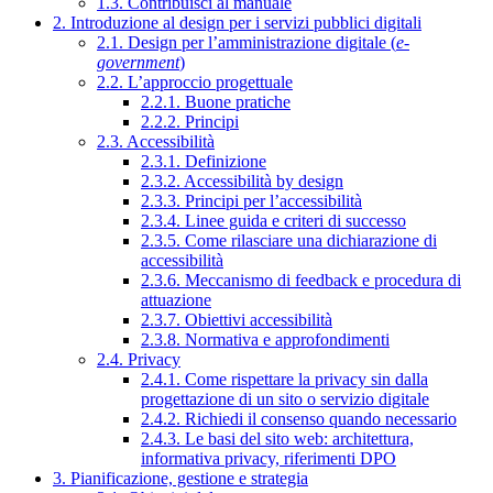
1.3. Contribuisci al manuale
2. Introduzione al design per i servizi pubblici digitali
2.1. Design per l’amministrazione digitale (
e-
government
)
2.2. L’approccio progettuale
2.2.1. Buone pratiche
2.2.2. Principi
2.3. Accessibilità
2.3.1. Definizione
2.3.2. Accessibilità by design
2.3.3. Principi per l’accessibilità
2.3.4. Linee guida e criteri di successo
2.3.5. Come rilasciare una dichiarazione di
accessibilità
2.3.6. Meccanismo di feedback e procedura di
attuazione
2.3.7. Obiettivi accessibilità
2.3.8. Normativa e approfondimenti
2.4. Privacy
2.4.1. Come rispettare la privacy sin dalla
progettazione di un sito o servizio digitale
2.4.2. Richiedi il consenso quando necessario
2.4.3. Le basi del sito web: architettura,
informativa privacy, riferimenti DPO
3. Pianificazione, gestione e strategia