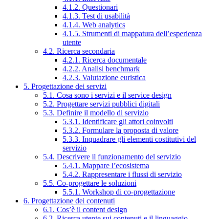
4.1.2. Questionari
4.1.3. Test di usabilità
4.1.4. Web analytics
4.1.5. Strumenti di mappatura dell’esperienza
utente
4.2. Ricerca secondaria
4.2.1. Ricerca documentale
4.2.2. Analisi benchmark
4.2.3. Valutazione euristica
5. Progettazione dei servizi
5.1. Cosa sono i servizi e il service design
5.2. Progettare servizi pubblici digitali
5.3. Definire il modello di servizio
5.3.1. Identificare gli attori coinvolti
5.3.2. Formulare la proposta di valore
5.3.3. Inquadrare gli elementi costitutivi del
servizio
5.4. Descrivere il funzionamento del servizio
5.4.1. Mappare l’ecosistema
5.4.2. Rappresentare i flussi di servizio
5.5. Co-progettare le soluzioni
5.5.1. Workshop di co-progettazione
6. Progettazione dei contenuti
6.1. Cos’è il content design
6.2. Ricerca utente sui contenuti e il linguaggio