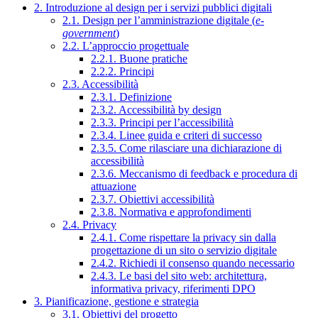
2. Introduzione al design per i servizi pubblici digitali
2.1. Design per l’amministrazione digitale (
e-
government
)
2.2. L’approccio progettuale
2.2.1. Buone pratiche
2.2.2. Principi
2.3. Accessibilità
2.3.1. Definizione
2.3.2. Accessibilità by design
2.3.3. Principi per l’accessibilità
2.3.4. Linee guida e criteri di successo
2.3.5. Come rilasciare una dichiarazione di
accessibilità
2.3.6. Meccanismo di feedback e procedura di
attuazione
2.3.7. Obiettivi accessibilità
2.3.8. Normativa e approfondimenti
2.4. Privacy
2.4.1. Come rispettare la privacy sin dalla
progettazione di un sito o servizio digitale
2.4.2. Richiedi il consenso quando necessario
2.4.3. Le basi del sito web: architettura,
informativa privacy, riferimenti DPO
3. Pianificazione, gestione e strategia
3.1. Obiettivi del progetto