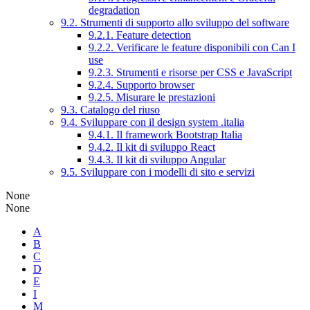
degradation
9.2. Strumenti di supporto allo sviluppo del software
9.2.1. Feature detection
9.2.2. Verificare le feature disponibili con Can I
use
9.2.3. Strumenti e risorse per CSS e JavaScript
9.2.4. Supporto browser
9.2.5. Misurare le prestazioni
9.3. Catalogo del riuso
9.4. Sviluppare con il design system .italia
9.4.1. Il framework Bootstrap Italia
9.4.2. Il kit di sviluppo React
9.4.3. Il kit di sviluppo Angular
9.5. Sviluppare con i modelli di sito e servizi
None
None
A
B
C
D
E
I
M