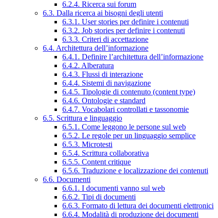
6.2.4. Ricerca sui forum
6.3. Dalla ricerca ai bisogni degli utenti
6.3.1. User stories per definire i contenuti
6.3.2. Job stories per definire i contenuti
6.3.3. Criteri di accettazione
6.4. Architettura dell’informazione
6.4.1. Definire l’architettura dell’informazione
6.4.2. Alberatura
6.4.3. Flussi di interazione
6.4.4. Sistemi di navigazione
6.4.5. Tipologie di contenuto (content type)
6.4.6. Ontologie e standard
6.4.7. Vocabolari controllati e tassonomie
6.5. Scrittura e linguaggio
6.5.1. Come leggono le persone sul web
6.5.2. Le regole per un linguaggio semplice
6.5.3. Microtesti
6.5.4. Scrittura collaborativa
6.5.5. Content critique
6.5.6. Traduzione e localizzazione dei contenuti
6.6. Documenti
6.6.1. I documenti vanno sul web
6.6.2. Tipi di documenti
6.6.3. Formato di lettura dei documenti elettronici
6.6.4. Modalità di produzione dei documenti