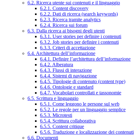
6.2. Ricerca utente sui contenuti e il linguaggio
6.2.1. Content discovery
6.2.2. Dati di ricerca (search keywords)
6.2.3. Ricerca tramite analytics
6.2.4. Ricerca sui forum
6.3. Dalla ricerca ai bisogni degli utenti
6.3.1. User stories per definire i contenuti
6.3.2. Job stories per definire i contenuti
6.3.3. Criteri di accettazione
6.4. Architettura dell’informazione
6.4.1. Definire l’architettura dell’informazione
6.4.2. Alberatura
6.4.3. Flussi di interazione
6.4.4. Sistemi di navigazione
6.4.5. Tipologie di contenuto (content type)
6.4.6. Ontologie e standard
6.4.7. Vocabolari controllati e tassonomie
6.5. Scrittura e linguaggio
6.5.1. Come leggono le persone sul web
6.5.2. Le regole per un linguaggio semplice
6.5.3. Microtesti
6.5.4. Scrittura collaborativa
6.5.5. Content critique
6.5.6. Traduzione e localizzazione dei contenuti
6.6. Documenti