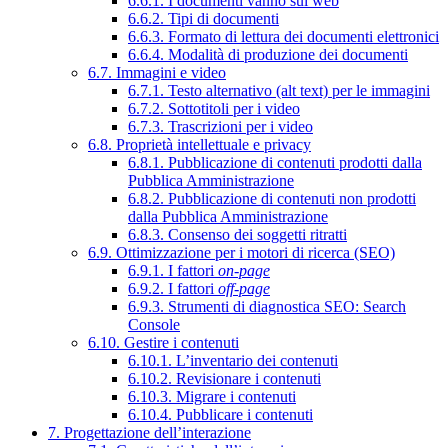
6.6.1. I documenti vanno sul web
6.6.2. Tipi di documenti
6.6.3. Formato di lettura dei documenti elettronici
6.6.4. Modalità di produzione dei documenti
6.7. Immagini e video
6.7.1. Testo alternativo (alt text) per le immagini
6.7.2. Sottotitoli per i video
6.7.3. Trascrizioni per i video
6.8. Proprietà intellettuale e privacy
6.8.1. Pubblicazione di contenuti prodotti dalla
Pubblica Amministrazione
6.8.2. Pubblicazione di contenuti non prodotti
dalla Pubblica Amministrazione
6.8.3. Consenso dei soggetti ritratti
6.9. Ottimizzazione per i motori di ricerca (SEO)
6.9.1. I fattori
on-page
6.9.2. I fattori
off-page
6.9.3. Strumenti di diagnostica SEO: Search
Console
6.10. Gestire i contenuti
6.10.1. L’inventario dei contenuti
6.10.2. Revisionare i contenuti
6.10.3. Migrare i contenuti
6.10.4. Pubblicare i contenuti
7. Progettazione dell’interazione