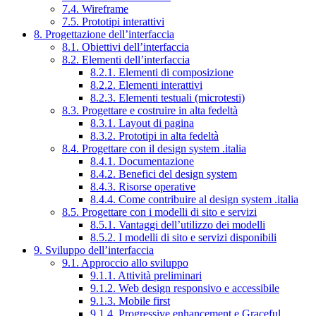
7.4. Wireframe
7.5. Prototipi interattivi
8. Progettazione dell’interfaccia
8.1. Obiettivi dell’interfaccia
8.2. Elementi dell’interfaccia
8.2.1. Elementi di composizione
8.2.2. Elementi interattivi
8.2.3. Elementi testuali (microtesti)
8.3. Progettare e costruire in alta fedeltà
8.3.1. Layout di pagina
8.3.2. Prototipi in alta fedeltà
8.4. Progettare con il design system .italia
8.4.1. Documentazione
8.4.2. Benefici del design system
8.4.3. Risorse operative
8.4.4. Come contribuire al design system .italia
8.5. Progettare con i modelli di sito e servizi
8.5.1. Vantaggi dell’utilizzo dei modelli
8.5.2. I modelli di sito e servizi disponibili
9. Sviluppo dell’interfaccia
9.1. Approccio allo sviluppo
9.1.1. Attività preliminari
9.1.2. Web design responsivo e accessibile
9.1.3. Mobile first
9.1.4. Progressive enhancement e Graceful