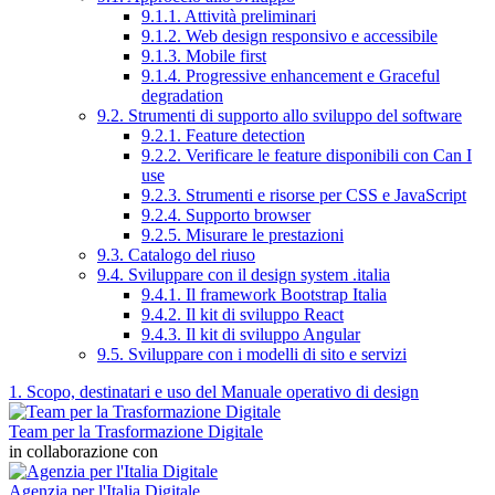
9.1.1. Attività preliminari
9.1.2. Web design responsivo e accessibile
9.1.3. Mobile first
9.1.4. Progressive enhancement e Graceful
degradation
9.2. Strumenti di supporto allo sviluppo del software
9.2.1. Feature detection
9.2.2. Verificare le feature disponibili con Can I
use
9.2.3. Strumenti e risorse per CSS e JavaScript
9.2.4. Supporto browser
9.2.5. Misurare le prestazioni
9.3. Catalogo del riuso
9.4. Sviluppare con il design system .italia
9.4.1. Il framework Bootstrap Italia
9.4.2. Il kit di sviluppo React
9.4.3. Il kit di sviluppo Angular
9.5. Sviluppare con i modelli di sito e servizi
1. Scopo, destinatari e uso del Manuale operativo di design
Team per la Trasformazione Digitale
in collaborazione con
Agenzia per l'Italia Digitale