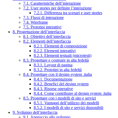
7.1. Caratteristiche dell’interazione
7.2. User stories per definire l’interazione
7.2.1. Differenza tra scenari e user stories
7.3. Flussi di interazione
7.4. Wireframe
7.5. Prototipi interattivi
8. Progettazione dell’interfaccia
8.1. Obiettivi dell’interfaccia
8.2. Elementi dell’interfaccia
8.2.1. Elementi di composizione
8.2.2. Elementi interattivi
8.2.3. Elementi testuali (microtesti)
8.3. Progettare e costruire in alta fedeltà
8.3.1. Layout di pagina
8.3.2. Prototipi in alta fedeltà
8.4. Progettare con il design system .italia
8.4.1. Documentazione
8.4.2. Benefici del design system
8.4.3. Risorse operative
8.4.4. Come contribuire al design system .italia
8.5. Progettare con i modelli di sito e servizi
8.5.1. Vantaggi dell’utilizzo dei modelli
8.5.2. I modelli di sito e servizi disponibili
9. Sviluppo dell’interfaccia
9.1. Approccio allo sviluppo