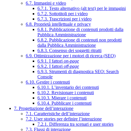
6.7. Immagini e video
6.7.1. Testo alternativo (alt text) per le immagini
6.7.2. Sottotitoli per i video
6.7.3. Trascrizioni per i video
6.8. Proprietà intellettuale e privacy
6.8.1. Pubblicazione di contenuti prodotti dalla
Pubblica Amministrazione
6.8.2. Pubblicazione di contenuti non prodotti
dalla Pubblica Amministrazione
6.8.3. Consenso dei soggetti ritratti
6.9. Ottimizzazione per i motori di ricerca (SEO)
6.9.1. I fattori
on-page
6.9.2. I fattori
off-page
6.9.3. Strumenti di diagnostica SEO: Search
Console
6.10. Gestire i contenuti
6.10.1. L’inventario dei contenuti
6.10.2. Revisionare i contenuti
6.10.3. Migrare i contenuti
6.10.4. Pubblicare i contenuti
7. Progettazione dell’interazione
7.1. Caratteristiche dell’interazione
7.2. User stories per definire l’interazione
7.2.1. Differenza tra scenari e user stories
7.3. Flussi di interazione