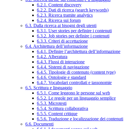
6.2.1. Content discovery
6.2.2. Dati di ricerca (search keywords)
6.2.3. Ricerca tramite analytics
6.2.4. Ricerca sui forum
6.3. Dalla ricerca ai bisogni degli utenti
6.3.1. User stories per definire i contenuti
6.3.2. Job stories per definire i contenuti
6.3.3. Criteri di accettazione
6.4. Architettura dell’informazione
6.4.1. Definire l’architettura dell’informazione
6.4.2. Alberatura
6.4.3. Flussi di interazione
6.4.4. Sistemi di navigazione
6.4.5. Tipologie di contenuto (content type)
6.4.6. Ontologie e standard
6.4.7. Vocabolari controllati e tassonomie
6.5. Scrittura e linguaggio
6.5.1. Come leggono le persone sul web
6.5.2. Le regole per un linguaggio semplice
6.5.3. Microtesti
6.5.4. Scrittura collaborativa
6.5.5. Content critique
6.5.6. Traduzione e localizzazione dei contenuti
6.6. Documenti