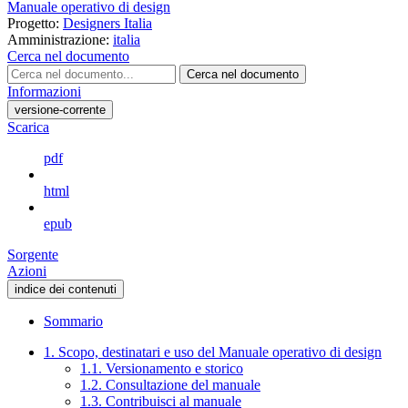
Manuale operativo di design
Progetto:
Designers Italia
Amministrazione:
italia
Cerca nel documento
Cerca nel documento
Informazioni
versione-corrente
Scarica
pdf
html
epub
Sorgente
Azioni
indice dei contenuti
Sommario
1. Scopo, destinatari e uso del Manuale operativo di design
1.1. Versionamento e storico
1.2. Consultazione del manuale
1.3. Contribuisci al manuale