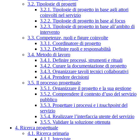
3.2. Tipologie di progetti
3.2.1. Tipologie di progetto in base agli attori
coinvolti nel servizio
3.2.2. Tipologie di progetto in base al focus
3.2.3. Tipologie di progetto in base all’ambito di
intervento
3.3. Competenze, ruoli e figure coinvolte
3.3.1. Coordinatore di progetto
3.3.2. Definire ruoli e responsabilità
3.4. Metodo di lavoro
3.4.1. Definire processi, strumenti e rituali
3.4.2. Curare la documentazione di progetto
3.4.3. Organizzare tavoli tecnici collaborativi
3.4.4. Prendere decisioni
3.5. Il processo progettuale
3.5.1. Organizzare il progetto e la sua gestione
3.5.2. Comprendere il contesto d’uso del servizio
pubblico
3.5.3. Progettare i processi e i
touchpoint
del
servizio
3.5.4. Realizzare l’interfaccia utente del servizio
3.5.5. Validare la soluzione ottenuta
4. Ricerca progettuale
4.1. Ricerca primaria
4.1.1. Interviste