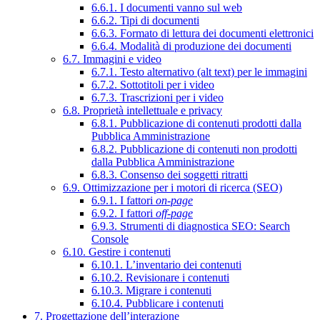
6.6.1. I documenti vanno sul web
6.6.2. Tipi di documenti
6.6.3. Formato di lettura dei documenti elettronici
6.6.4. Modalità di produzione dei documenti
6.7. Immagini e video
6.7.1. Testo alternativo (alt text) per le immagini
6.7.2. Sottotitoli per i video
6.7.3. Trascrizioni per i video
6.8. Proprietà intellettuale e privacy
6.8.1. Pubblicazione di contenuti prodotti dalla
Pubblica Amministrazione
6.8.2. Pubblicazione di contenuti non prodotti
dalla Pubblica Amministrazione
6.8.3. Consenso dei soggetti ritratti
6.9. Ottimizzazione per i motori di ricerca (SEO)
6.9.1. I fattori
on-page
6.9.2. I fattori
off-page
6.9.3. Strumenti di diagnostica SEO: Search
Console
6.10. Gestire i contenuti
6.10.1. L’inventario dei contenuti
6.10.2. Revisionare i contenuti
6.10.3. Migrare i contenuti
6.10.4. Pubblicare i contenuti
7. Progettazione dell’interazione