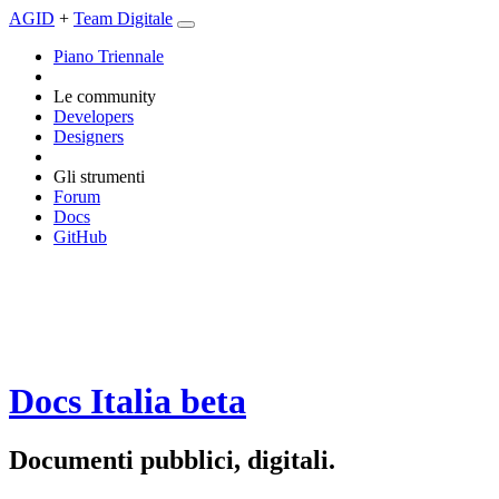
AGID
+
Team Digitale
Piano Triennale
Le community
Developers
Designers
Gli strumenti
Forum
Docs
GitHub
Docs Italia
beta
Documenti pubblici, digitali.