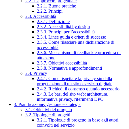
2.2. L’approccio progettuale
2.2.1. Buone pratiche
2.2.2. Principi
2.3. Accessibilità
2.3.1. Definizione
2.3.2. Accessibilità by design
2.3.3. Principi per l’accessibilità
2.3.4. Linee guida e criteri di successo
2.3.5. Come rilasciare una dichiarazione di
accessibilità
2.3.6. Meccanismo di feedback e procedura di
attuazione
2.3.7. Obiettivi accessibilità
2.3.8. Normativa e approfondimenti
2.4. Privacy
2.4.1. Come rispettare la privacy sin dalla
progettazione di un sito o servizio digitale
2.4.2. Richiedi il consenso quando necessario
2.4.3. Le basi del sito web: architettura,
informativa privacy, riferimenti DPO
3. Pianificazione, gestione e strategia
3.1. Obiettivi del progetto
3.2. Tipologie di progetti
3.2.1. Tipologie di progetto in base agli attori
coinvolti nel servizio