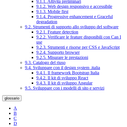
9.1.1. Attività preliminari
9.1.2. Web design responsivo e accessibile
9.1.3. Mobile first
9.1.4. Progressive enhancement e Graceful
degradation
9.2. Strumenti di supporto allo sviluppo del software
9.2.1. Feature detection
9.2.2. Verificare le feature disponibili con Can I
use
9.2.3. Strumenti e risorse per CSS e JavaScript
9.2.4. Supporto browser
9.2.5. Misurare le prestazioni
9.3. Catalogo del riuso
9.4. Sviluppare con il design system .italia
9.4.1. Il framework Bootstrap Italia
9.4.2. Il kit di sviluppo React
9.4.3. Il kit di sviluppo Angular
9.5. Sviluppare con i modelli di sito e servizi
glossario
A
B
C
D