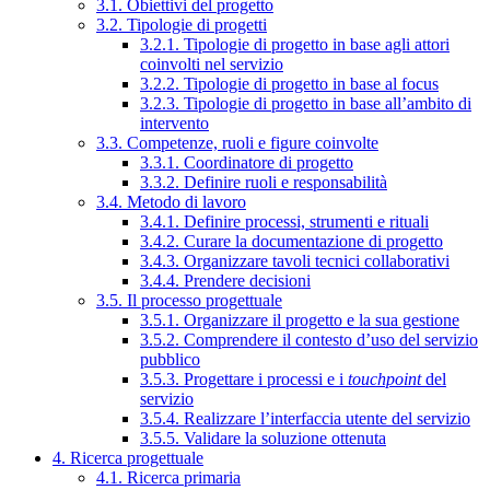
3.1. Obiettivi del progetto
3.2. Tipologie di progetti
3.2.1. Tipologie di progetto in base agli attori
coinvolti nel servizio
3.2.2. Tipologie di progetto in base al focus
3.2.3. Tipologie di progetto in base all’ambito di
intervento
3.3. Competenze, ruoli e figure coinvolte
3.3.1. Coordinatore di progetto
3.3.2. Definire ruoli e responsabilità
3.4. Metodo di lavoro
3.4.1. Definire processi, strumenti e rituali
3.4.2. Curare la documentazione di progetto
3.4.3. Organizzare tavoli tecnici collaborativi
3.4.4. Prendere decisioni
3.5. Il processo progettuale
3.5.1. Organizzare il progetto e la sua gestione
3.5.2. Comprendere il contesto d’uso del servizio
pubblico
3.5.3. Progettare i processi e i
touchpoint
del
servizio
3.5.4. Realizzare l’interfaccia utente del servizio
3.5.5. Validare la soluzione ottenuta
4. Ricerca progettuale
4.1. Ricerca primaria