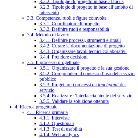
3.2.2. Tipologie di progetto in base al focus
3.2.3. Tipologie di progetto in base all’ambito di
intervento
3.3. Competenze, ruoli e figure coinvolte
3.3.1. Coordinatore di progetto
3.3.2. Definire ruoli e responsabilità
3.4. Metodo di lavoro
3.4.1. Definire processi, strumenti e rituali
3.4.2. Curare la documentazione di progetto
3.4.3. Organizzare tavoli tecnici collaborativi
3.4.4. Prendere decisioni
3.5. Il processo progettuale
3.5.1. Organizzare il progetto e la sua gestione
3.5.2. Comprendere il contesto d’uso del servizio
pubblico
3.5.3. Progettare i processi e i
touchpoint
del
servizio
3.5.4. Realizzare l’interfaccia utente del servizio
3.5.5. Validare la soluzione ottenuta
4. Ricerca progettuale
4.1. Ricerca primaria
4.1.1. Interviste
4.1.2. Questionari
4.1.3. Test di usabilità
4.1.4. Web analytics