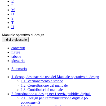
E
I
M
O
S
T
U
Manuale operativo di design
indici e glossario
contenuti
figure
tabelle
glossario
Sommario
1. Scopo, destinatari e uso del Manuale operativo di design
1.1. Versionamento e storico
1.2. Consultazione del manuale
1.3. Contribuisci al manuale
2. Introduzione al design per i servizi pubblici digitali
2.1. Design per l’amministrazione digitale (
e-
government
)