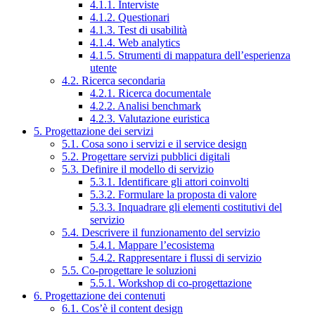
4.1.1. Interviste
4.1.2. Questionari
4.1.3. Test di usabilità
4.1.4. Web analytics
4.1.5. Strumenti di mappatura dell’esperienza
utente
4.2. Ricerca secondaria
4.2.1. Ricerca documentale
4.2.2. Analisi benchmark
4.2.3. Valutazione euristica
5. Progettazione dei servizi
5.1. Cosa sono i servizi e il service design
5.2. Progettare servizi pubblici digitali
5.3. Definire il modello di servizio
5.3.1. Identificare gli attori coinvolti
5.3.2. Formulare la proposta di valore
5.3.3. Inquadrare gli elementi costitutivi del
servizio
5.4. Descrivere il funzionamento del servizio
5.4.1. Mappare l’ecosistema
5.4.2. Rappresentare i flussi di servizio
5.5. Co-progettare le soluzioni
5.5.1. Workshop di co-progettazione
6. Progettazione dei contenuti
6.1. Cos’è il content design