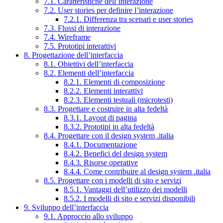
7.1. Caratteristiche dell’interazione
7.2. User stories per definire l’interazione
7.2.1. Differenza tra scenari e user stories
7.3. Flussi di interazione
7.4. Wireframe
7.5. Prototipi interattivi
8. Progettazione dell’interfaccia
8.1. Obiettivi dell’interfaccia
8.2. Elementi dell’interfaccia
8.2.1. Elementi di composizione
8.2.2. Elementi interattivi
8.2.3. Elementi testuali (microtesti)
8.3. Progettare e costruire in alta fedeltà
8.3.1. Layout di pagina
8.3.2. Prototipi in alta fedeltà
8.4. Progettare con il design system .italia
8.4.1. Documentazione
8.4.2. Benefici del design system
8.4.3. Risorse operative
8.4.4. Come contribuire al design system .italia
8.5. Progettare con i modelli di sito e servizi
8.5.1. Vantaggi dell’utilizzo dei modelli
8.5.2. I modelli di sito e servizi disponibili
9. Sviluppo dell’interfaccia
9.1. Approccio allo sviluppo