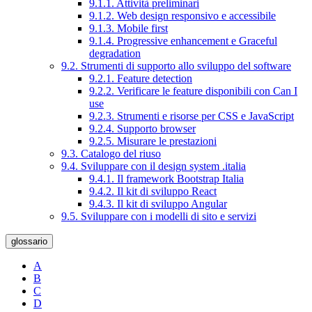
9.1.1. Attività preliminari
9.1.2. Web design responsivo e accessibile
9.1.3. Mobile first
9.1.4. Progressive enhancement e Graceful
degradation
9.2. Strumenti di supporto allo sviluppo del software
9.2.1. Feature detection
9.2.2. Verificare le feature disponibili con Can I
use
9.2.3. Strumenti e risorse per CSS e JavaScript
9.2.4. Supporto browser
9.2.5. Misurare le prestazioni
9.3. Catalogo del riuso
9.4. Sviluppare con il design system .italia
9.4.1. Il framework Bootstrap Italia
9.4.2. Il kit di sviluppo React
9.4.3. Il kit di sviluppo Angular
9.5. Sviluppare con i modelli di sito e servizi
glossario
A
B
C
D