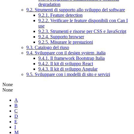
degradation
9.2. Strumenti di supporto allo sviluppo del software
9.2.1. Feature detection
9.2.2. Verificare le feature disponibili con Can I
use
9.2.3. Strumenti e risorse per CSS e JavaScript
9.2.4. Supporto browser
9.2.5. Misurare le prestazioni
9.3. Catalogo del riuso
9.4. Sviluppare con il design system .italia
9.4.1. Il framework Bootstrap Italia
9.4.2. Il kit di sviluppo React
9.4.3. Il kit di sviluppo Angular
9.5. Sviluppare con i modelli di sito e servizi
None
None
A
B
C
D
E
I
M