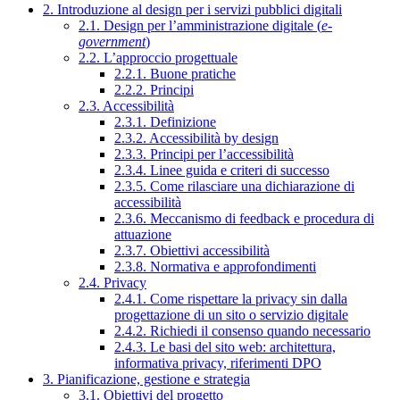
2. Introduzione al design per i servizi pubblici digitali
2.1. Design per l’amministrazione digitale (
e-
government
)
2.2. L’approccio progettuale
2.2.1. Buone pratiche
2.2.2. Principi
2.3. Accessibilità
2.3.1. Definizione
2.3.2. Accessibilità by design
2.3.3. Principi per l’accessibilità
2.3.4. Linee guida e criteri di successo
2.3.5. Come rilasciare una dichiarazione di
accessibilità
2.3.6. Meccanismo di feedback e procedura di
attuazione
2.3.7. Obiettivi accessibilità
2.3.8. Normativa e approfondimenti
2.4. Privacy
2.4.1. Come rispettare la privacy sin dalla
progettazione di un sito o servizio digitale
2.4.2. Richiedi il consenso quando necessario
2.4.3. Le basi del sito web: architettura,
informativa privacy, riferimenti DPO
3. Pianificazione, gestione e strategia
3.1. Obiettivi del progetto