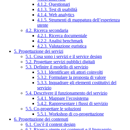
4.1.2. Questionari
4.1.3. Test di usabilità
4.1.4. Web analytics
4.1.5. Strumenti di mappatura dell’esperienza
utente
4.2. Ricerca secondaria
4.2.1. Ricerca documentale
4.2.2. Analisi benchmark
4.2.3. Valutazione euristica
5. Progettazione dei servizi
5.1. Cosa sono i servizi e il service design
5.2. Progettare servizi pubblici digitali
5.3. Definire il modello di servizio
5.3.1. Identificare gli attori coinvolti
5.3.2. Formulare la proposta di valore
5.3.3. Inquadrare gli elementi costitutivi del
servizio
5.4. Descrivere il funzionamento del servizio
5.4.1. Mappare l’ecosistema
5.4.2. Rappresentare i flussi di servizio
5.5. Co-progettare le soluzioni
5.5.1. Workshop di co-progettazione
6. Progettazione dei contenuti
6.1. Cos’è il content design
6.2. Ricerca utente sui contenuti e il linguaggio