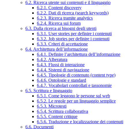
6.2. Ricerca utente sui contenuti e il linguaggio
6.2.1. Content discovery
6.2.2. Dati di ricerca (search keywords)
6.2.3. Ricerca tramite analytics
6.2.4. Ricerca sui forum
6.3. Dalla ricerca ai bisogni degli utenti
6.3.1. User stories per definire i contenuti
6.3.2. Job stories per definire i contenuti
6.3.3. Criteri di accettazione
6.4. Architettura dell’informazione
6.4.1. Definire l’architettura dell’informazione
6.4.2. Alberatura
6.4.3. Flussi di interazione
6.4.4. Sistemi di navigazione
6.4.5. Tipologie di contenuto (content type)
6.4.6. Ontologie e standard
6.4.7. Vocabolari controllati e tassonomie
6.5. Scrittura e linguaggio
6.5.1. Come leggono le persone sul web
6.5.2. Le regole per un linguaggio semplice
6.5.3. Microtesti
6.5.4. Scrittura collaborativa
6.5.5. Content critique
6.5.6. Traduzione e localizzazione dei contenuti
6.6. Documenti