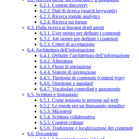
6.2.1. Content discovery
6.2.2. Dati di ricerca (search keywords)
6.2.3. Ricerca tramite analytics
6.2.4. Ricerca sui forum
6.3. Dalla ricerca ai bisogni degli utenti
6.3.1. User stories per definire i contenuti
6.3.2. Job stories per definire i contenuti
6.3.3. Criteri di accettazione
6.4. Architettura dell’informazione
6.4.1. Definire l’architettura dell’informazione
6.4.2. Alberatura
6.4.3. Flussi di interazione
6.4.4. Sistemi di navigazione
6.4.5. Tipologie di contenuto (content type)
6.4.6. Ontologie e standard
6.4.7. Vocabolari controllati e tassonomie
6.5. Scrittura e linguaggio
6.5.1. Come leggono le persone sul web
6.5.2. Le regole per un linguaggio semplice
6.5.3. Microtesti
6.5.4. Scrittura collaborativa
6.5.5. Content critique
6.5.6. Traduzione e localizzazione dei contenuti
6.6. Documenti