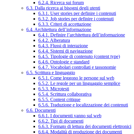
6.2.4. Ricerca sui forum
6.3. Dalla ricerca ai bisogni degli utenti
6.3.1. User stories per definire i contenuti
6.3.2. Job stories per definire i contenuti
6.3.3. Criteri di accettazione
6.4. Architettura dell’informazione
6.4.1. Definire l’architettura dell’informazione
6.4.2. Alberatura
6.4.3. Flussi di interazione
6.4.4. Sistemi di navigazione
6.4.5. Tipologie di contenuto (content type)
6.4.6. Ontologie e standard
6.4.7. Vocabolari controllati e tassonomie
6.5. Scrittura e linguaggio
6.5.1. Come leggono le persone sul web
6.5.2. Le regole per un linguaggio semplice
6.5.3. Microtesti
6.5.4. Scrittura collaborativa
6.5.5. Content critique
6.5.6. Traduzione e localizzazione dei contenuti
6.6. Documenti
6.6.1. I documenti vanno sul web
6.6.2. Tipi di documenti
6.6.3. Formato di lettura dei documenti elettronici
6.6.4. Modalità di produzione dei documenti