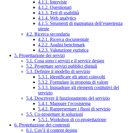
4.1.1. Interviste
4.1.2. Questionari
4.1.3. Test di usabilità
4.1.4. Web analytics
4.1.5. Strumenti di mappatura dell’esperienza
utente
4.2. Ricerca secondaria
4.2.1. Ricerca documentale
4.2.2. Analisi benchmark
4.2.3. Valutazione euristica
5. Progettazione dei servizi
5.1. Cosa sono i servizi e il service design
5.2. Progettare servizi pubblici digitali
5.3. Definire il modello di servizio
5.3.1. Identificare gli attori coinvolti
5.3.2. Formulare la proposta di valore
5.3.3. Inquadrare gli elementi costitutivi del
servizio
5.4. Descrivere il funzionamento del servizio
5.4.1. Mappare l’ecosistema
5.4.2. Rappresentare i flussi di servizio
5.5. Co-progettare le soluzioni
5.5.1. Workshop di co-progettazione
6. Progettazione dei contenuti
6.1. Cos’è il content design