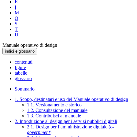
E
I
M
O
S
T
U
Manuale operativo di design
indici e glossario
contenuti
figure
tabelle
glossario
Sommario
1. Scopo, destinatari e uso del Manuale operativo di design
1.1. Versionamento e storico
1.2. Consultazione del manuale
1.3. Contribuisci al manuale
2. Introduzione al design per i servizi pubblici digitali
2.1. Design per l’amministrazione digitale (
e-
government
)