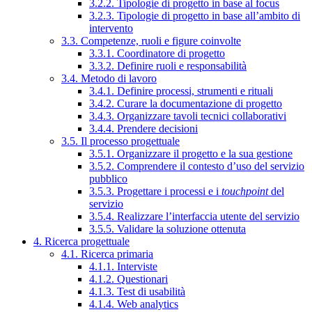
3.2.2. Tipologie di progetto in base al focus
3.2.3. Tipologie di progetto in base all’ambito di
intervento
3.3. Competenze, ruoli e figure coinvolte
3.3.1. Coordinatore di progetto
3.3.2. Definire ruoli e responsabilità
3.4. Metodo di lavoro
3.4.1. Definire processi, strumenti e rituali
3.4.2. Curare la documentazione di progetto
3.4.3. Organizzare tavoli tecnici collaborativi
3.4.4. Prendere decisioni
3.5. Il processo progettuale
3.5.1. Organizzare il progetto e la sua gestione
3.5.2. Comprendere il contesto d’uso del servizio
pubblico
3.5.3. Progettare i processi e i
touchpoint
del
servizio
3.5.4. Realizzare l’interfaccia utente del servizio
3.5.5. Validare la soluzione ottenuta
4. Ricerca progettuale
4.1. Ricerca primaria
4.1.1. Interviste
4.1.2. Questionari
4.1.3. Test di usabilità
4.1.4. Web analytics