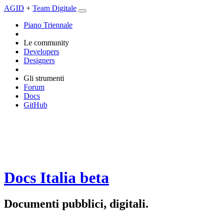
AGID
+
Team Digitale
Piano Triennale
Le community
Developers
Designers
Gli strumenti
Forum
Docs
GitHub
Docs Italia
beta
Documenti pubblici, digitali.