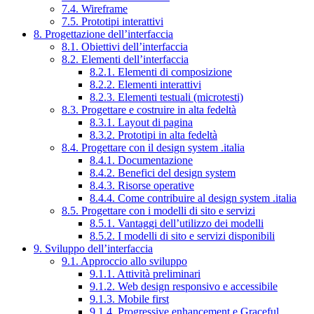
7.4. Wireframe
7.5. Prototipi interattivi
8. Progettazione dell’interfaccia
8.1. Obiettivi dell’interfaccia
8.2. Elementi dell’interfaccia
8.2.1. Elementi di composizione
8.2.2. Elementi interattivi
8.2.3. Elementi testuali (microtesti)
8.3. Progettare e costruire in alta fedeltà
8.3.1. Layout di pagina
8.3.2. Prototipi in alta fedeltà
8.4. Progettare con il design system .italia
8.4.1. Documentazione
8.4.2. Benefici del design system
8.4.3. Risorse operative
8.4.4. Come contribuire al design system .italia
8.5. Progettare con i modelli di sito e servizi
8.5.1. Vantaggi dell’utilizzo dei modelli
8.5.2. I modelli di sito e servizi disponibili
9. Sviluppo dell’interfaccia
9.1. Approccio allo sviluppo
9.1.1. Attività preliminari
9.1.2. Web design responsivo e accessibile
9.1.3. Mobile first
9.1.4. Progressive enhancement e Graceful