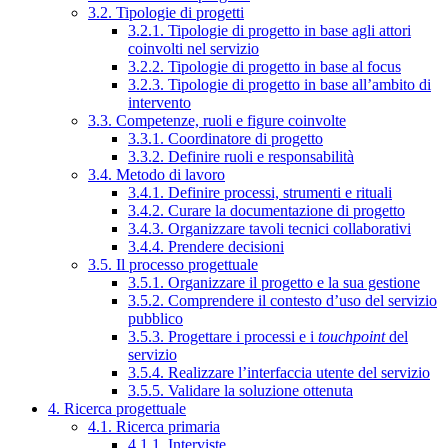
3.2. Tipologie di progetti
3.2.1. Tipologie di progetto in base agli attori
coinvolti nel servizio
3.2.2. Tipologie di progetto in base al focus
3.2.3. Tipologie di progetto in base all’ambito di
intervento
3.3. Competenze, ruoli e figure coinvolte
3.3.1. Coordinatore di progetto
3.3.2. Definire ruoli e responsabilità
3.4. Metodo di lavoro
3.4.1. Definire processi, strumenti e rituali
3.4.2. Curare la documentazione di progetto
3.4.3. Organizzare tavoli tecnici collaborativi
3.4.4. Prendere decisioni
3.5. Il processo progettuale
3.5.1. Organizzare il progetto e la sua gestione
3.5.2. Comprendere il contesto d’uso del servizio
pubblico
3.5.3. Progettare i processi e i
touchpoint
del
servizio
3.5.4. Realizzare l’interfaccia utente del servizio
3.5.5. Validare la soluzione ottenuta
4. Ricerca progettuale
4.1. Ricerca primaria
4.1.1. Interviste