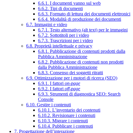
6.6.1. I documenti vanno sul web
6.6.2. Tipi di documenti
6.6.3. Formato di lettura dei documenti elettronici
6.6.4. Modalità di produzione dei documenti
6.7. Immagini e video
6.7.1. Testo alternativo (alt text) per le immagini
6.7.2. Sottotitoli per i video
6.7.3. Trascrizioni per i video
6.8. Proprietà intellettuale e privacy
6.8.1. Pubblicazione di contenuti prodotti dalla
Pubblica Amministrazione
6.8.2. Pubblicazione di contenuti non prodotti
dalla Pubblica Amministrazione
6.8.3. Consenso dei soggetti ritratti
6.9. Ottimizzazione per i motori di ricerca (SEO)
6.9.1. I fattori
on-page
6.9.2. I fattori
off-page
6.9.3. Strumenti di diagnostica SEO: Search
Console
6.10. Gestire i contenuti
6.10.1. L’inventario dei contenuti
6.10.2. Revisionare i contenuti
6.10.3. Migrare i contenuti
6.10.4. Pubblicare i contenuti
7. Progettazione dell’interazione