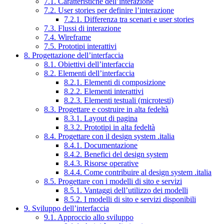
7.1. Caratteristiche dell’interazione
7.2. User stories per definire l’interazione
7.2.1. Differenza tra scenari e user stories
7.3. Flussi di interazione
7.4. Wireframe
7.5. Prototipi interattivi
8. Progettazione dell’interfaccia
8.1. Obiettivi dell’interfaccia
8.2. Elementi dell’interfaccia
8.2.1. Elementi di composizione
8.2.2. Elementi interattivi
8.2.3. Elementi testuali (microtesti)
8.3. Progettare e costruire in alta fedeltà
8.3.1. Layout di pagina
8.3.2. Prototipi in alta fedeltà
8.4. Progettare con il design system .italia
8.4.1. Documentazione
8.4.2. Benefici del design system
8.4.3. Risorse operative
8.4.4. Come contribuire al design system .italia
8.5. Progettare con i modelli di sito e servizi
8.5.1. Vantaggi dell’utilizzo dei modelli
8.5.2. I modelli di sito e servizi disponibili
9. Sviluppo dell’interfaccia
9.1. Approccio allo sviluppo