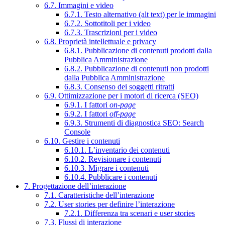
6.7. Immagini e video
6.7.1. Testo alternativo (alt text) per le immagini
6.7.2. Sottotitoli per i video
6.7.3. Trascrizioni per i video
6.8. Proprietà intellettuale e privacy
6.8.1. Pubblicazione di contenuti prodotti dalla
Pubblica Amministrazione
6.8.2. Pubblicazione di contenuti non prodotti
dalla Pubblica Amministrazione
6.8.3. Consenso dei soggetti ritratti
6.9. Ottimizzazione per i motori di ricerca (SEO)
6.9.1. I fattori
on-page
6.9.2. I fattori
off-page
6.9.3. Strumenti di diagnostica SEO: Search
Console
6.10. Gestire i contenuti
6.10.1. L’inventario dei contenuti
6.10.2. Revisionare i contenuti
6.10.3. Migrare i contenuti
6.10.4. Pubblicare i contenuti
7. Progettazione dell’interazione
7.1. Caratteristiche dell’interazione
7.2. User stories per definire l’interazione
7.2.1. Differenza tra scenari e user stories
7.3. Flussi di interazione