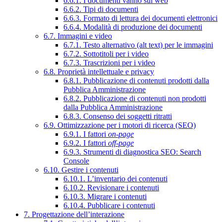
6.6.1. I documenti vanno sul web
6.6.2. Tipi di documenti
6.6.3. Formato di lettura dei documenti elettronici
6.6.4. Modalità di produzione dei documenti
6.7. Immagini e video
6.7.1. Testo alternativo (alt text) per le immagini
6.7.2. Sottotitoli per i video
6.7.3. Trascrizioni per i video
6.8. Proprietà intellettuale e privacy
6.8.1. Pubblicazione di contenuti prodotti dalla
Pubblica Amministrazione
6.8.2. Pubblicazione di contenuti non prodotti
dalla Pubblica Amministrazione
6.8.3. Consenso dei soggetti ritratti
6.9. Ottimizzazione per i motori di ricerca (SEO)
6.9.1. I fattori
on-page
6.9.2. I fattori
off-page
6.9.3. Strumenti di diagnostica SEO: Search
Console
6.10. Gestire i contenuti
6.10.1. L’inventario dei contenuti
6.10.2. Revisionare i contenuti
6.10.3. Migrare i contenuti
6.10.4. Pubblicare i contenuti
7. Progettazione dell’interazione