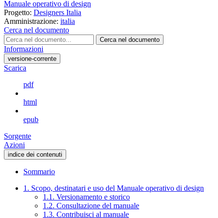
Manuale operativo di design
Progetto:
Designers Italia
Amministrazione:
italia
Cerca nel documento
Cerca nel documento
Informazioni
versione-corrente
Scarica
pdf
html
epub
Sorgente
Azioni
indice dei contenuti
Sommario
1. Scopo, destinatari e uso del Manuale operativo di design
1.1. Versionamento e storico
1.2. Consultazione del manuale
1.3. Contribuisci al manuale