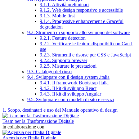
9.1.1. Attività preliminari
9.1.2. Web design responsivo e accessibile
9.1.3. Mobile first
9.1.4. Progressive enhancement e Graceful
degradation
9.2. Strumenti di supporto allo sviluppo del software
9.2.1. Feature detection
9.2.2. Verificare le feature disponibili con Can I
use
9.2.3. Strumenti e risorse per CSS e JavaScript
9.2.4. Supporto browser
9.2.5. Misurare le prestazioni
9.3. Catalogo del riuso
9.4. Sviluppare con il design system .italia
9.4.1. Il framework Bootstrap Italia
9.4.2. Il kit di sviluppo React
9.4.3. Il kit di sviluppo Angular
9.5. Sviluppare con i modelli di sito e servizi
1. Scopo, destinatari e uso del Manuale operativo di design
Team per la Trasformazione Digitale
in collaborazione con
Agenzia per l'Italia Digitale