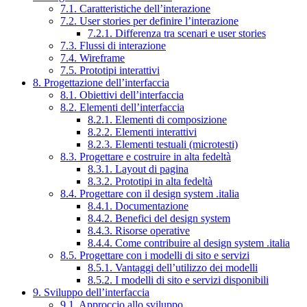
7.1. Caratteristiche dell’interazione
7.2. User stories per definire l’interazione
7.2.1. Differenza tra scenari e user stories
7.3. Flussi di interazione
7.4. Wireframe
7.5. Prototipi interattivi
8. Progettazione dell’interfaccia
8.1. Obiettivi dell’interfaccia
8.2. Elementi dell’interfaccia
8.2.1. Elementi di composizione
8.2.2. Elementi interattivi
8.2.3. Elementi testuali (microtesti)
8.3. Progettare e costruire in alta fedeltà
8.3.1. Layout di pagina
8.3.2. Prototipi in alta fedeltà
8.4. Progettare con il design system .italia
8.4.1. Documentazione
8.4.2. Benefici del design system
8.4.3. Risorse operative
8.4.4. Come contribuire al design system .italia
8.5. Progettare con i modelli di sito e servizi
8.5.1. Vantaggi dell’utilizzo dei modelli
8.5.2. I modelli di sito e servizi disponibili
9. Sviluppo dell’interfaccia
9.1. Approccio allo sviluppo