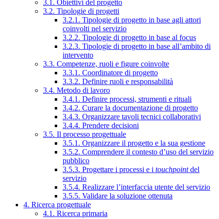
3.1. Obiettivi del progetto
3.2. Tipologie di progetti
3.2.1. Tipologie di progetto in base agli attori
coinvolti nel servizio
3.2.2. Tipologie di progetto in base al focus
3.2.3. Tipologie di progetto in base all’ambito di
intervento
3.3. Competenze, ruoli e figure coinvolte
3.3.1. Coordinatore di progetto
3.3.2. Definire ruoli e responsabilità
3.4. Metodo di lavoro
3.4.1. Definire processi, strumenti e rituali
3.4.2. Curare la documentazione di progetto
3.4.3. Organizzare tavoli tecnici collaborativi
3.4.4. Prendere decisioni
3.5. Il processo progettuale
3.5.1. Organizzare il progetto e la sua gestione
3.5.2. Comprendere il contesto d’uso del servizio
pubblico
3.5.3. Progettare i processi e i
touchpoint
del
servizio
3.5.4. Realizzare l’interfaccia utente del servizio
3.5.5. Validare la soluzione ottenuta
4. Ricerca progettuale
4.1. Ricerca primaria