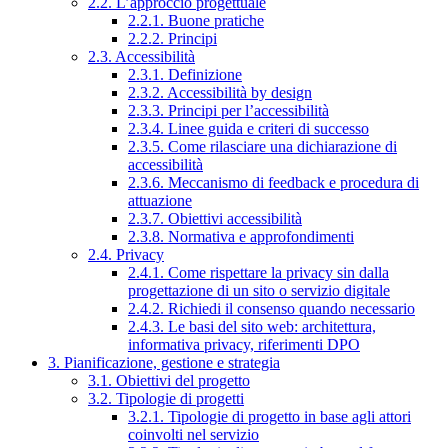
2.2. L’approccio progettuale
2.2.1. Buone pratiche
2.2.2. Principi
2.3. Accessibilità
2.3.1. Definizione
2.3.2. Accessibilità by design
2.3.3. Principi per l’accessibilità
2.3.4. Linee guida e criteri di successo
2.3.5. Come rilasciare una dichiarazione di
accessibilità
2.3.6. Meccanismo di feedback e procedura di
attuazione
2.3.7. Obiettivi accessibilità
2.3.8. Normativa e approfondimenti
2.4. Privacy
2.4.1. Come rispettare la privacy sin dalla
progettazione di un sito o servizio digitale
2.4.2. Richiedi il consenso quando necessario
2.4.3. Le basi del sito web: architettura,
informativa privacy, riferimenti DPO
3. Pianificazione, gestione e strategia
3.1. Obiettivi del progetto
3.2. Tipologie di progetti
3.2.1. Tipologie di progetto in base agli attori
coinvolti nel servizio