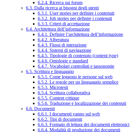
6.2.4. Ricerca sui forum
6.3. Dalla ricerca ai bisogni degli utenti
6.3.1. User stories per definire i contenuti
6.3.2. Job stories per definire i contenuti
6.3.3. Criteri di accettazione
6.4. Architettura dell’informazione
6.4.1. Definire l’architettura dell’informazione
6.4.2. Alberatura
6.4.3. Flussi di interazione
6.4.4. Sistemi di navigazione
6.4.5. Tipologie di contenuto (content type)
6.4.6. Ontologie e standard
6.4.7. Vocabolari controllati e tassonomie
6.5. Scrittura e linguaggio
6.5.1. Come leggono le persone sul web
6.5.2. Le regole per un linguaggio semplice
6.5.3. Microtesti
6.5.4. Scrittura collaborativa
6.5.5. Content critique
6.5.6. Traduzione e localizzazione dei contenuti
6.6. Documenti
6.6.1. I documenti vanno sul web
6.6.2. Tipi di documenti
6.6.3. Formato di lettura dei documenti elettronici
6.6.4. Modalità di produzione dei documenti