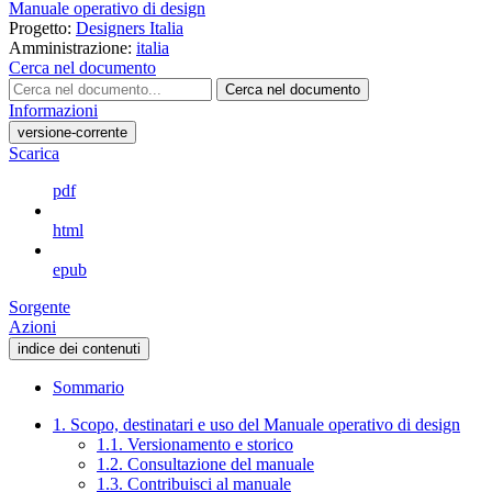
Manuale operativo di design
Progetto:
Designers Italia
Amministrazione:
italia
Cerca nel documento
Cerca nel documento
Informazioni
versione-corrente
Scarica
pdf
html
epub
Sorgente
Azioni
indice dei contenuti
Sommario
1. Scopo, destinatari e uso del Manuale operativo di design
1.1. Versionamento e storico
1.2. Consultazione del manuale
1.3. Contribuisci al manuale