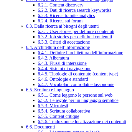
6.2.1. Content discovery
6.2.2. Dati di ricerca (search keywords)
6.2.3. Ricerca tramite analytics
6.2.4. Ricerca sui forum
6.3. Dalla ricerca ai bisogni degli utenti
6.3.1. User stories per definire i contenuti
6.3.2. Job stories per definire i contenuti
6.3.3. Criteri di accettazione
6.4. Architettura dell’informazione
6.4.1. Definire l’architettura dell’informazione
6.4.2. Alberatura
6.4.3. Flussi di interazione
6.4.4. Sistemi di navigazione
6.4.5. Tipologie di contenuto (content type)
6.4.6. Ontologie e standard
6.4.7. Vocabolari controllati e tassonomie
6.5. Scrittura e linguaggio
6.5.1. Come leggono le persone sul web
6.5.2. Le regole per un linguaggio semplice
6.5.3. Microtesti
6.5.4. Scrittura collaborativa
6.5.5. Content critique
6.5.6. Traduzione e localizzazione dei contenuti
6.6. Documenti