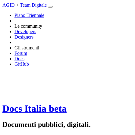
AGID
+
Team Digitale
Piano Triennale
Le community
Developers
Designers
Gli strumenti
Forum
Docs
GitHub
Docs Italia
beta
Documenti pubblici, digitali.