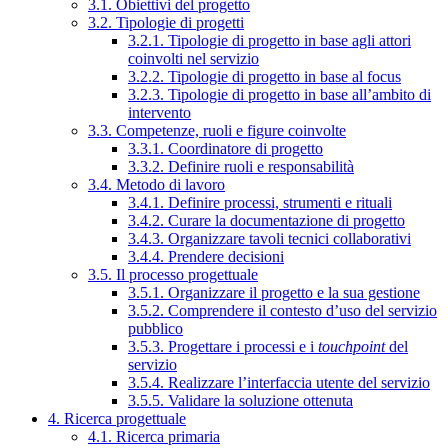
3.1. Obiettivi del progetto
3.2. Tipologie di progetti
3.2.1. Tipologie di progetto in base agli attori
coinvolti nel servizio
3.2.2. Tipologie di progetto in base al focus
3.2.3. Tipologie di progetto in base all’ambito di
intervento
3.3. Competenze, ruoli e figure coinvolte
3.3.1. Coordinatore di progetto
3.3.2. Definire ruoli e responsabilità
3.4. Metodo di lavoro
3.4.1. Definire processi, strumenti e rituali
3.4.2. Curare la documentazione di progetto
3.4.3. Organizzare tavoli tecnici collaborativi
3.4.4. Prendere decisioni
3.5. Il processo progettuale
3.5.1. Organizzare il progetto e la sua gestione
3.5.2. Comprendere il contesto d’uso del servizio
pubblico
3.5.3. Progettare i processi e i
touchpoint
del
servizio
3.5.4. Realizzare l’interfaccia utente del servizio
3.5.5. Validare la soluzione ottenuta
4. Ricerca progettuale
4.1. Ricerca primaria