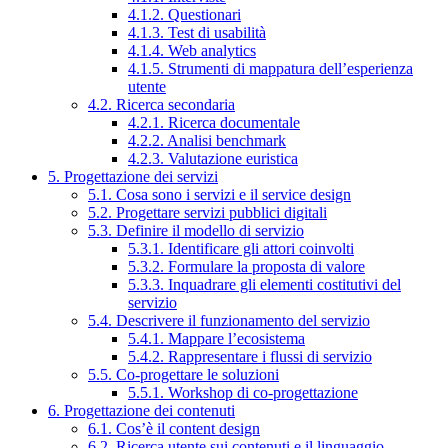
4.1.2. Questionari
4.1.3. Test di usabilità
4.1.4. Web analytics
4.1.5. Strumenti di mappatura dell’esperienza
utente
4.2. Ricerca secondaria
4.2.1. Ricerca documentale
4.2.2. Analisi benchmark
4.2.3. Valutazione euristica
5. Progettazione dei servizi
5.1. Cosa sono i servizi e il service design
5.2. Progettare servizi pubblici digitali
5.3. Definire il modello di servizio
5.3.1. Identificare gli attori coinvolti
5.3.2. Formulare la proposta di valore
5.3.3. Inquadrare gli elementi costitutivi del
servizio
5.4. Descrivere il funzionamento del servizio
5.4.1. Mappare l’ecosistema
5.4.2. Rappresentare i flussi di servizio
5.5. Co-progettare le soluzioni
5.5.1. Workshop di co-progettazione
6. Progettazione dei contenuti
6.1. Cos’è il content design
6.2. Ricerca utente sui contenuti e il linguaggio