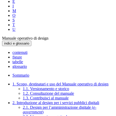
E
I
M
O
S
T
U
Manuale operativo di design
indici e glossario
contenuti
figure
tabelle
glossario
Sommario
1. Scopo, destinatari e uso del Manuale operativo di design
1.1. Versionamento e storico
1.2. Consultazione del manuale
1.3. Contribuisci al manuale
2. Introduzione al design per i servizi pubblici digitali
2.1. Design per l’amministrazione digitale (
e-
government
)