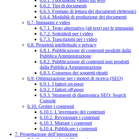
6.6.1. I documenti vanno sul web
6.6.2. Tipi di documenti
6.6.3. Formato di lettura dei documenti elettronici
6.6.4. Modalità di produzione dei documenti
6.7. Immagini e video
6.7.1. Testo alternativo (alt text) per le immagini
6.7.2. Sottotitoli per i video
6.7.3. Trascrizioni per i video
6.8. Proprietà intellettuale e privacy
6.8.1. Pubblicazione di contenuti prodotti dalla
Pubblica Amministrazione
6.8.2. Pubblicazione di contenuti non prodotti
dalla Pubblica Amministrazione
6.8.3. Consenso dei soggetti ritratti
6.9. Ottimizzazione per i motori di ricerca (SEO)
6.9.1. I fattori
on-page
6.9.2. I fattori
off-page
6.9.3. Strumenti di diagnostica SEO: Search
Console
6.10. Gestire i contenuti
6.10.1. L’inventario dei contenuti
6.10.2. Revisionare i contenuti
6.10.3. Migrare i contenuti
6.10.4. Pubblicare i contenuti
7. Progettazione dell’interazione