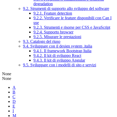
degradation
9.2. Strumenti di supporto allo sviluppo del software
9.2.1. Feature detection
9.2.2. Verificare le feature disponibili con Can I
use
9.2.3. Strumenti e risorse per CSS e JavaScript
9.2.4. Supporto browser
9.2.5. Misurare le prestazioni
9.3. Catalogo del riuso
9.4. Sviluppare con il design system .italia
9.4.1. Il framework Bootstrap Italia
9.4.2. Il kit di sviluppo React
9.4.3. Il kit di sviluppo Angular
9.5. Sviluppare con i modelli di sito e servizi
None
None
A
B
C
D
E
I
M