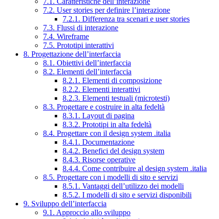
7.1. Caratteristiche dell’interazione
7.2. User stories per definire l’interazione
7.2.1. Differenza tra scenari e user stories
7.3. Flussi di interazione
7.4. Wireframe
7.5. Prototipi interattivi
8. Progettazione dell’interfaccia
8.1. Obiettivi dell’interfaccia
8.2. Elementi dell’interfaccia
8.2.1. Elementi di composizione
8.2.2. Elementi interattivi
8.2.3. Elementi testuali (microtesti)
8.3. Progettare e costruire in alta fedeltà
8.3.1. Layout di pagina
8.3.2. Prototipi in alta fedeltà
8.4. Progettare con il design system .italia
8.4.1. Documentazione
8.4.2. Benefici del design system
8.4.3. Risorse operative
8.4.4. Come contribuire al design system .italia
8.5. Progettare con i modelli di sito e servizi
8.5.1. Vantaggi dell’utilizzo dei modelli
8.5.2. I modelli di sito e servizi disponibili
9. Sviluppo dell’interfaccia
9.1. Approccio allo sviluppo