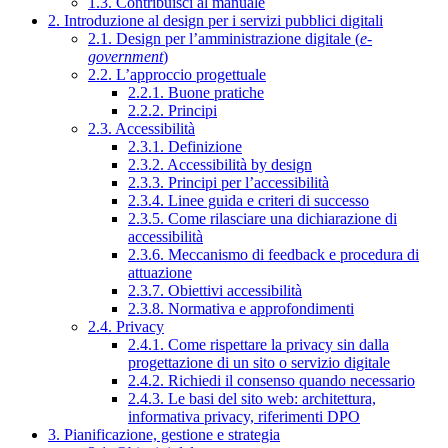
1.3. Contribuisci al manuale
2. Introduzione al design per i servizi pubblici digitali
2.1. Design per l’amministrazione digitale (
e-
government
)
2.2. L’approccio progettuale
2.2.1. Buone pratiche
2.2.2. Principi
2.3. Accessibilità
2.3.1. Definizione
2.3.2. Accessibilità by design
2.3.3. Principi per l’accessibilità
2.3.4. Linee guida e criteri di successo
2.3.5. Come rilasciare una dichiarazione di
accessibilità
2.3.6. Meccanismo di feedback e procedura di
attuazione
2.3.7. Obiettivi accessibilità
2.3.8. Normativa e approfondimenti
2.4. Privacy
2.4.1. Come rispettare la privacy sin dalla
progettazione di un sito o servizio digitale
2.4.2. Richiedi il consenso quando necessario
2.4.3. Le basi del sito web: architettura,
informativa privacy, riferimenti DPO
3. Pianificazione, gestione e strategia