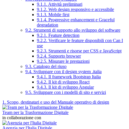
9.1.1. Attività preliminari
9.1.2. Web design responsivo e accessibile
9.1.3. Mobile first
9.1.4. Progressive enhancement e Graceful
degradation
9.2. Strumenti di supporto allo sviluppo del software
9.2.1. Feature detection
9.2.2. Verificare le feature disponibili con Can I
use
9.2.3. Strumenti e risorse per CSS e JavaScript
9.2.4. Supporto browser
9.2.5. Misurare le prestazioni
9.3. Catalogo del riuso
9.4. Sviluppare con il design system .italia
9.4.1. Il framework Bootstrap Italia
9.4.2. Il kit di sviluppo React
9.4.3. Il kit di sviluppo Angular
9.5. Sviluppare con i modelli di sito e servizi
1. Scopo, destinatari e uso del Manuale operativo di design
Team per la Trasformazione Digitale
in collaborazione con
Agenzia per l'Italia Digitale