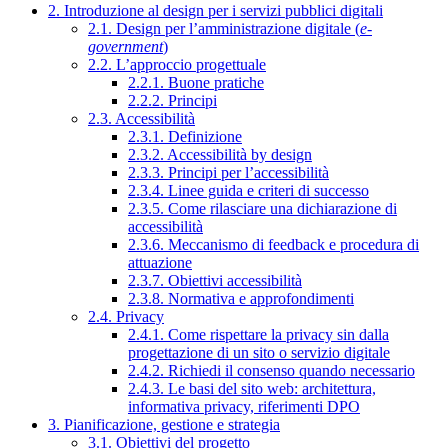
2. Introduzione al design per i servizi pubblici digitali
2.1. Design per l’amministrazione digitale (
e-
government
)
2.2. L’approccio progettuale
2.2.1. Buone pratiche
2.2.2. Principi
2.3. Accessibilità
2.3.1. Definizione
2.3.2. Accessibilità by design
2.3.3. Principi per l’accessibilità
2.3.4. Linee guida e criteri di successo
2.3.5. Come rilasciare una dichiarazione di
accessibilità
2.3.6. Meccanismo di feedback e procedura di
attuazione
2.3.7. Obiettivi accessibilità
2.3.8. Normativa e approfondimenti
2.4. Privacy
2.4.1. Come rispettare la privacy sin dalla
progettazione di un sito o servizio digitale
2.4.2. Richiedi il consenso quando necessario
2.4.3. Le basi del sito web: architettura,
informativa privacy, riferimenti DPO
3. Pianificazione, gestione e strategia
3.1. Obiettivi del progetto