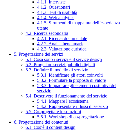
4.1.1. Interviste
4.1.2. Questionari
4.1.3. Test di usabilità
4.1.4. Web analytics
4.1.5. Strumenti di mappatura dell’esperienza
utente
4.2. Ricerca secondaria
4.2.1. Ricerca documentale
4.2.2. Analisi benchmark
4.2.3. Valutazione euristica
5. Progettazione dei servizi
5.1. Cosa sono i servizi e il service design
5.2. Progettare servizi pubblici digitali
5.3. Definire il modello di servizio
5.3.1. Identificare gli attori coinvolti
5.3.2. Formulare la proposta di valore
5.3.3. Inquadrare gli elementi costitutivi del
servizio
5.4. Descrivere il funzionamento del servizio
5.4.1. Mappare l’ecosistema
5.4.2. Rappresentare i flussi di servizio
5.5. Co-progettare le soluzioni
5.5.1. Workshop di co-progettazione
6. Progettazione dei contenuti
6.1. Cos’è il content design