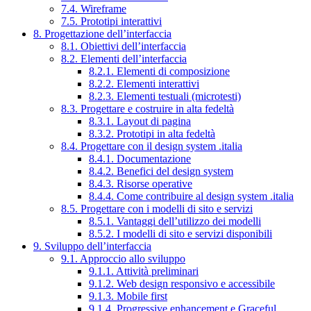
7.4. Wireframe
7.5. Prototipi interattivi
8. Progettazione dell’interfaccia
8.1. Obiettivi dell’interfaccia
8.2. Elementi dell’interfaccia
8.2.1. Elementi di composizione
8.2.2. Elementi interattivi
8.2.3. Elementi testuali (microtesti)
8.3. Progettare e costruire in alta fedeltà
8.3.1. Layout di pagina
8.3.2. Prototipi in alta fedeltà
8.4. Progettare con il design system .italia
8.4.1. Documentazione
8.4.2. Benefici del design system
8.4.3. Risorse operative
8.4.4. Come contribuire al design system .italia
8.5. Progettare con i modelli di sito e servizi
8.5.1. Vantaggi dell’utilizzo dei modelli
8.5.2. I modelli di sito e servizi disponibili
9. Sviluppo dell’interfaccia
9.1. Approccio allo sviluppo
9.1.1. Attività preliminari
9.1.2. Web design responsivo e accessibile
9.1.3. Mobile first
9.1.4. Progressive enhancement e Graceful