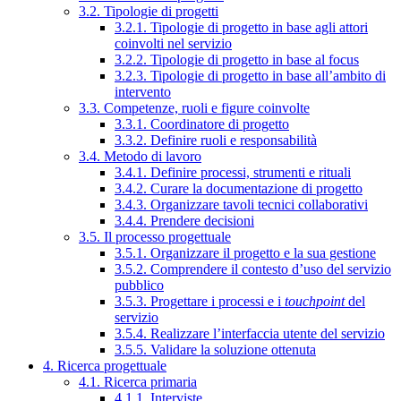
3.2. Tipologie di progetti
3.2.1. Tipologie di progetto in base agli attori
coinvolti nel servizio
3.2.2. Tipologie di progetto in base al focus
3.2.3. Tipologie di progetto in base all’ambito di
intervento
3.3. Competenze, ruoli e figure coinvolte
3.3.1. Coordinatore di progetto
3.3.2. Definire ruoli e responsabilità
3.4. Metodo di lavoro
3.4.1. Definire processi, strumenti e rituali
3.4.2. Curare la documentazione di progetto
3.4.3. Organizzare tavoli tecnici collaborativi
3.4.4. Prendere decisioni
3.5. Il processo progettuale
3.5.1. Organizzare il progetto e la sua gestione
3.5.2. Comprendere il contesto d’uso del servizio
pubblico
3.5.3. Progettare i processi e i
touchpoint
del
servizio
3.5.4. Realizzare l’interfaccia utente del servizio
3.5.5. Validare la soluzione ottenuta
4. Ricerca progettuale
4.1. Ricerca primaria
4.1.1. Interviste