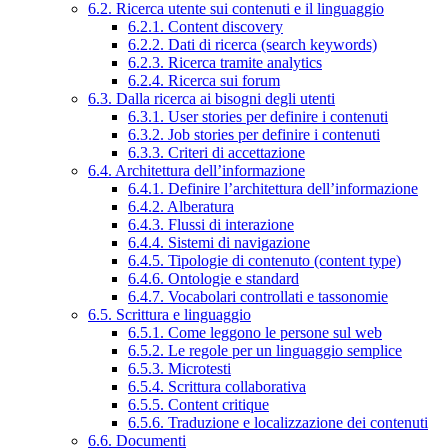
6.2. Ricerca utente sui contenuti e il linguaggio
6.2.1. Content discovery
6.2.2. Dati di ricerca (search keywords)
6.2.3. Ricerca tramite analytics
6.2.4. Ricerca sui forum
6.3. Dalla ricerca ai bisogni degli utenti
6.3.1. User stories per definire i contenuti
6.3.2. Job stories per definire i contenuti
6.3.3. Criteri di accettazione
6.4. Architettura dell’informazione
6.4.1. Definire l’architettura dell’informazione
6.4.2. Alberatura
6.4.3. Flussi di interazione
6.4.4. Sistemi di navigazione
6.4.5. Tipologie di contenuto (content type)
6.4.6. Ontologie e standard
6.4.7. Vocabolari controllati e tassonomie
6.5. Scrittura e linguaggio
6.5.1. Come leggono le persone sul web
6.5.2. Le regole per un linguaggio semplice
6.5.3. Microtesti
6.5.4. Scrittura collaborativa
6.5.5. Content critique
6.5.6. Traduzione e localizzazione dei contenuti
6.6. Documenti