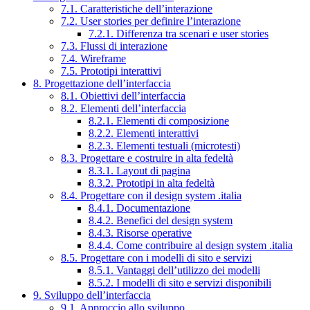
7.1. Caratteristiche dell’interazione
7.2. User stories per definire l’interazione
7.2.1. Differenza tra scenari e user stories
7.3. Flussi di interazione
7.4. Wireframe
7.5. Prototipi interattivi
8. Progettazione dell’interfaccia
8.1. Obiettivi dell’interfaccia
8.2. Elementi dell’interfaccia
8.2.1. Elementi di composizione
8.2.2. Elementi interattivi
8.2.3. Elementi testuali (microtesti)
8.3. Progettare e costruire in alta fedeltà
8.3.1. Layout di pagina
8.3.2. Prototipi in alta fedeltà
8.4. Progettare con il design system .italia
8.4.1. Documentazione
8.4.2. Benefici del design system
8.4.3. Risorse operative
8.4.4. Come contribuire al design system .italia
8.5. Progettare con i modelli di sito e servizi
8.5.1. Vantaggi dell’utilizzo dei modelli
8.5.2. I modelli di sito e servizi disponibili
9. Sviluppo dell’interfaccia
9.1. Approccio allo sviluppo