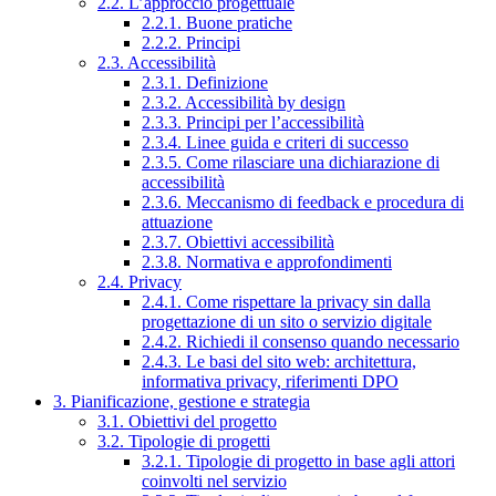
2.2. L’approccio progettuale
2.2.1. Buone pratiche
2.2.2. Principi
2.3. Accessibilità
2.3.1. Definizione
2.3.2. Accessibilità by design
2.3.3. Principi per l’accessibilità
2.3.4. Linee guida e criteri di successo
2.3.5. Come rilasciare una dichiarazione di
accessibilità
2.3.6. Meccanismo di feedback e procedura di
attuazione
2.3.7. Obiettivi accessibilità
2.3.8. Normativa e approfondimenti
2.4. Privacy
2.4.1. Come rispettare la privacy sin dalla
progettazione di un sito o servizio digitale
2.4.2. Richiedi il consenso quando necessario
2.4.3. Le basi del sito web: architettura,
informativa privacy, riferimenti DPO
3. Pianificazione, gestione e strategia
3.1. Obiettivi del progetto
3.2. Tipologie di progetti
3.2.1. Tipologie di progetto in base agli attori
coinvolti nel servizio