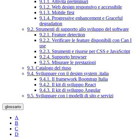
9.1.1. Attività preliminari
9.1.2. Web design responsivo e accessibile
9.1.3. Mobile first
9.1.4. Progressive enhancement e Graceful
degradation
9.2. Strumenti di supporto allo sviluppo del software
9.2.1. Feature detection
9.2.2. Verificare le feature disponibili con Can I
use
9.2.3. Strumenti e risorse per CSS e JavaScript
9.2.4. Supporto browser
9.2.5. Misurare le prestazioni
9.3. Catalogo del riuso
9.4. Sviluppare con il design system .italia
9.4.1. Il framework Bootstrap Italia
9.4.2. Il kit di sviluppo React
9.4.3. Il kit di sviluppo Angular
9.5. Sviluppare con i modelli di sito e servizi
glossario
A
B
C
D