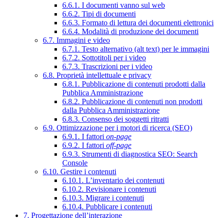
6.6.1. I documenti vanno sul web
6.6.2. Tipi di documenti
6.6.3. Formato di lettura dei documenti elettronici
6.6.4. Modalità di produzione dei documenti
6.7. Immagini e video
6.7.1. Testo alternativo (alt text) per le immagini
6.7.2. Sottotitoli per i video
6.7.3. Trascrizioni per i video
6.8. Proprietà intellettuale e privacy
6.8.1. Pubblicazione di contenuti prodotti dalla
Pubblica Amministrazione
6.8.2. Pubblicazione di contenuti non prodotti
dalla Pubblica Amministrazione
6.8.3. Consenso dei soggetti ritratti
6.9. Ottimizzazione per i motori di ricerca (SEO)
6.9.1. I fattori
on-page
6.9.2. I fattori
off-page
6.9.3. Strumenti di diagnostica SEO: Search
Console
6.10. Gestire i contenuti
6.10.1. L’inventario dei contenuti
6.10.2. Revisionare i contenuti
6.10.3. Migrare i contenuti
6.10.4. Pubblicare i contenuti
7. Progettazione dell’interazione