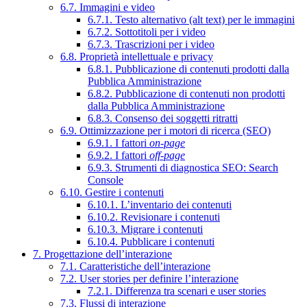
6.7. Immagini e video
6.7.1. Testo alternativo (alt text) per le immagini
6.7.2. Sottotitoli per i video
6.7.3. Trascrizioni per i video
6.8. Proprietà intellettuale e privacy
6.8.1. Pubblicazione di contenuti prodotti dalla
Pubblica Amministrazione
6.8.2. Pubblicazione di contenuti non prodotti
dalla Pubblica Amministrazione
6.8.3. Consenso dei soggetti ritratti
6.9. Ottimizzazione per i motori di ricerca (SEO)
6.9.1. I fattori
on-page
6.9.2. I fattori
off-page
6.9.3. Strumenti di diagnostica SEO: Search
Console
6.10. Gestire i contenuti
6.10.1. L’inventario dei contenuti
6.10.2. Revisionare i contenuti
6.10.3. Migrare i contenuti
6.10.4. Pubblicare i contenuti
7. Progettazione dell’interazione
7.1. Caratteristiche dell’interazione
7.2. User stories per definire l’interazione
7.2.1. Differenza tra scenari e user stories
7.3. Flussi di interazione