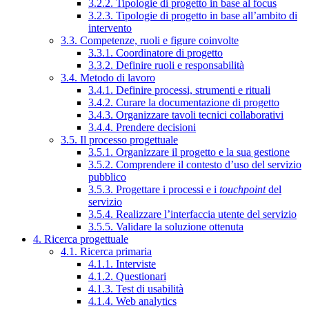
3.2.2. Tipologie di progetto in base al focus
3.2.3. Tipologie di progetto in base all’ambito di
intervento
3.3. Competenze, ruoli e figure coinvolte
3.3.1. Coordinatore di progetto
3.3.2. Definire ruoli e responsabilità
3.4. Metodo di lavoro
3.4.1. Definire processi, strumenti e rituali
3.4.2. Curare la documentazione di progetto
3.4.3. Organizzare tavoli tecnici collaborativi
3.4.4. Prendere decisioni
3.5. Il processo progettuale
3.5.1. Organizzare il progetto e la sua gestione
3.5.2. Comprendere il contesto d’uso del servizio
pubblico
3.5.3. Progettare i processi e i
touchpoint
del
servizio
3.5.4. Realizzare l’interfaccia utente del servizio
3.5.5. Validare la soluzione ottenuta
4. Ricerca progettuale
4.1. Ricerca primaria
4.1.1. Interviste
4.1.2. Questionari
4.1.3. Test di usabilità
4.1.4. Web analytics