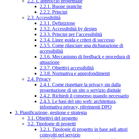
2.2. L’approccio progettuale
2.2.1. Buone pratiche
2.2.2. Principi
2.3. Accessibilità
2.3.1. Definizione
2.3.2. Accessibilità by design
2.3.3. Principi per l’accessibilità
2.3.4. Linee guida e criteri di successo
2.3.5. Come rilasciare una dichiarazione di
accessibilità
2.3.6. Meccanismo di feedback e procedura di
attuazione
2.3.7. Obiettivi accessibilità
2.3.8. Normativa e approfondimenti
2.4. Privacy
2.4.1. Come rispettare la privacy sin dalla
progettazione di un sito o servizio digitale
2.4.2. Richiedi il consenso quando necessario
2.4.3. Le basi del sito web: architettura,
informativa privacy, riferimenti DPO
3. Pianificazione, gestione e strategia
3.1. Obiettivi del progetto
3.2. Tipologie di progetti
3.2.1. Tipologie di progetto in base agli attori
coinvolti nel servizio