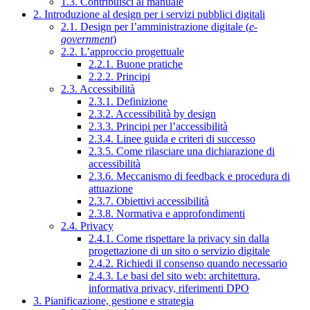
1.3. Contribuisci al manuale
2. Introduzione al design per i servizi pubblici digitali
2.1. Design per l’amministrazione digitale (
e-
government
)
2.2. L’approccio progettuale
2.2.1. Buone pratiche
2.2.2. Principi
2.3. Accessibilità
2.3.1. Definizione
2.3.2. Accessibilità by design
2.3.3. Principi per l’accessibilità
2.3.4. Linee guida e criteri di successo
2.3.5. Come rilasciare una dichiarazione di
accessibilità
2.3.6. Meccanismo di feedback e procedura di
attuazione
2.3.7. Obiettivi accessibilità
2.3.8. Normativa e approfondimenti
2.4. Privacy
2.4.1. Come rispettare la privacy sin dalla
progettazione di un sito o servizio digitale
2.4.2. Richiedi il consenso quando necessario
2.4.3. Le basi del sito web: architettura,
informativa privacy, riferimenti DPO
3. Pianificazione, gestione e strategia