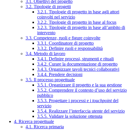
3.1. Obiettivi del progetto
3.2. Tipologie di progetti
3.2.1. Tipologie di progetto in base agli attori
coinvolti nel servizio
3.2.2. Tipologie di progetto in base al focus
3.2.3. Tipologie di progetto in base all’ambito di
intervento
3.3. Competenze, ruoli e figure coinvolte
3.3.1. Coordinatore di progetto
3.3.2. Definire ruoli e responsabilità
3.4. Metodo di lavoro
3.4.1. Definire processi, strumenti e rituali
3.4.2. Curare la documentazione di progetto
3.4.3. Organizzare tavoli tecnici collaborativi
3.4.4. Prendere decisioni
3.5. Il processo progettuale
3.5.1. Organizzare il progetto e la sua gestione
3.5.2. Comprendere il contesto d’uso del servizio
pubblico
3.5.3. Progettare i processi e i
touchpoint
del
servizio
3.5.4. Realizzare l’interfaccia utente del servizio
3.5.5. Validare la soluzione ottenuta
4. Ricerca progettuale
4.1. Ricerca primaria