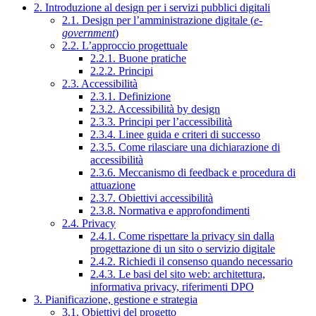
2. Introduzione al design per i servizi pubblici digitali
2.1. Design per l’amministrazione digitale (
e-
government
)
2.2. L’approccio progettuale
2.2.1. Buone pratiche
2.2.2. Principi
2.3. Accessibilità
2.3.1. Definizione
2.3.2. Accessibilità by design
2.3.3. Principi per l’accessibilità
2.3.4. Linee guida e criteri di successo
2.3.5. Come rilasciare una dichiarazione di
accessibilità
2.3.6. Meccanismo di feedback e procedura di
attuazione
2.3.7. Obiettivi accessibilità
2.3.8. Normativa e approfondimenti
2.4. Privacy
2.4.1. Come rispettare la privacy sin dalla
progettazione di un sito o servizio digitale
2.4.2. Richiedi il consenso quando necessario
2.4.3. Le basi del sito web: architettura,
informativa privacy, riferimenti DPO
3. Pianificazione, gestione e strategia
3.1. Obiettivi del progetto