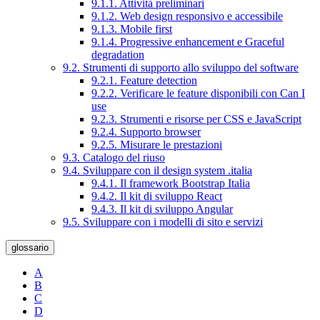
9.1.1. Attività preliminari
9.1.2. Web design responsivo e accessibile
9.1.3. Mobile first
9.1.4. Progressive enhancement e Graceful
degradation
9.2. Strumenti di supporto allo sviluppo del software
9.2.1. Feature detection
9.2.2. Verificare le feature disponibili con Can I
use
9.2.3. Strumenti e risorse per CSS e JavaScript
9.2.4. Supporto browser
9.2.5. Misurare le prestazioni
9.3. Catalogo del riuso
9.4. Sviluppare con il design system .italia
9.4.1. Il framework Bootstrap Italia
9.4.2. Il kit di sviluppo React
9.4.3. Il kit di sviluppo Angular
9.5. Sviluppare con i modelli di sito e servizi
glossario
A
B
C
D