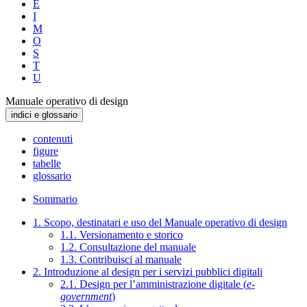
E
I
M
O
S
T
U
Manuale operativo di design
indici e glossario
contenuti
figure
tabelle
glossario
Sommario
1. Scopo, destinatari e uso del Manuale operativo di design
1.1. Versionamento e storico
1.2. Consultazione del manuale
1.3. Contribuisci al manuale
2. Introduzione al design per i servizi pubblici digitali
2.1. Design per l’amministrazione digitale (
e-
government
)