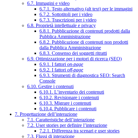
6.7. Immagini e video
6.7.1. Testo alternativo (alt text) per le immagini
6.7.2. Sottotitoli per i video
6.7.3. Trascrizioni per i video
6.8. Proprietà intellettuale e privacy
6.8.1. Pubblicazione di contenuti prodotti dalla
Pubblica Amministrazione
6.8.2. Pubblicazione di contenuti non prodotti
dalla Pubblica Amministrazione
6.8.3. Consenso dei soggetti ritratti
6.9. Ottimizzazione per i motori di ricerca (SEO)
6.9.1. I fattori
on-page
6.9.2. I fattori
off-page
6.9.3. Strumenti di diagnostica SEO: Search
Console
6.10. Gestire i contenuti
6.10.1. L’inventario dei contenuti
6.10.2. Revisionare i contenuti
6.10.3. Migrare i contenuti
6.10.4. Pubblicare i contenuti
7. Progettazione dell’interazione
7.1. Caratteristiche dell’interazione
7.2. User stories per definire l’interazione
7.2.1. Differenza tra scenari e user stories
7.3. Flussi di interazione