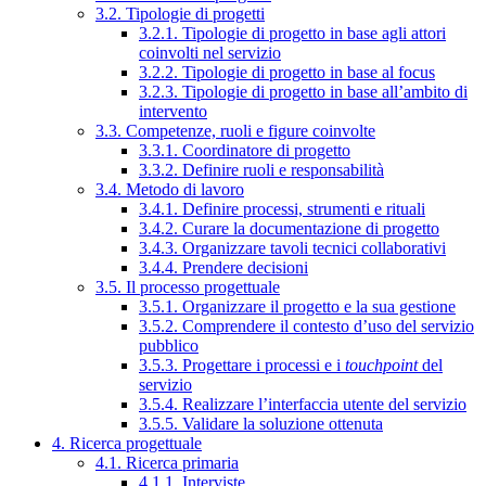
3.2. Tipologie di progetti
3.2.1. Tipologie di progetto in base agli attori
coinvolti nel servizio
3.2.2. Tipologie di progetto in base al focus
3.2.3. Tipologie di progetto in base all’ambito di
intervento
3.3. Competenze, ruoli e figure coinvolte
3.3.1. Coordinatore di progetto
3.3.2. Definire ruoli e responsabilità
3.4. Metodo di lavoro
3.4.1. Definire processi, strumenti e rituali
3.4.2. Curare la documentazione di progetto
3.4.3. Organizzare tavoli tecnici collaborativi
3.4.4. Prendere decisioni
3.5. Il processo progettuale
3.5.1. Organizzare il progetto e la sua gestione
3.5.2. Comprendere il contesto d’uso del servizio
pubblico
3.5.3. Progettare i processi e i
touchpoint
del
servizio
3.5.4. Realizzare l’interfaccia utente del servizio
3.5.5. Validare la soluzione ottenuta
4. Ricerca progettuale
4.1. Ricerca primaria
4.1.1. Interviste