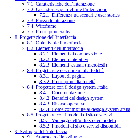
7.1. Caratteristiche dell’interazione
7.2. User stories per definire l’interazione
7.2.1. Differenza tra scenari e user stories
7.3. Flussi di interazione
7.4. Wireframe
7.5. Prototipi interattivi
8. Progettazione dell’interfaccia
8.1. Obiettivi dell’interfaccia
8.2. Elementi dell’interfaccia
8.2.1. Elementi di composizione
8.2.2. Elementi interattivi
8.2.3. Elementi testuali (microtesti)
8.3. Progettare e costruire in alta fedeltà
8.3.1. Layout di pagina
8.3.2. Prototipi in alta fedeltà
8.4. Progettare con il design system .italia
8.4.1. Documentazione
8.4.2. Benefici del design system
8.4.3. Risorse operative
8.4.4. Come contribuire al design system .italia
8.5. Progettare con i modelli di sito e servizi
8.5.1. Vantaggi dell’utilizzo dei modelli
8.5.2. I modelli di sito e servizi disponibili
9. Sviluppo dell’interfaccia
9.1. Approccio allo sviluppo