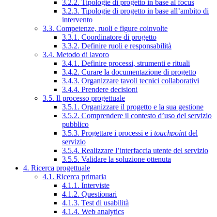
3.2.2. Tipologie di progetto in base al focus
3.2.3. Tipologie di progetto in base all’ambito di
intervento
3.3. Competenze, ruoli e figure coinvolte
3.3.1. Coordinatore di progetto
3.3.2. Definire ruoli e responsabilità
3.4. Metodo di lavoro
3.4.1. Definire processi, strumenti e rituali
3.4.2. Curare la documentazione di progetto
3.4.3. Organizzare tavoli tecnici collaborativi
3.4.4. Prendere decisioni
3.5. Il processo progettuale
3.5.1. Organizzare il progetto e la sua gestione
3.5.2. Comprendere il contesto d’uso del servizio
pubblico
3.5.3. Progettare i processi e i
touchpoint
del
servizio
3.5.4. Realizzare l’interfaccia utente del servizio
3.5.5. Validare la soluzione ottenuta
4. Ricerca progettuale
4.1. Ricerca primaria
4.1.1. Interviste
4.1.2. Questionari
4.1.3. Test di usabilità
4.1.4. Web analytics