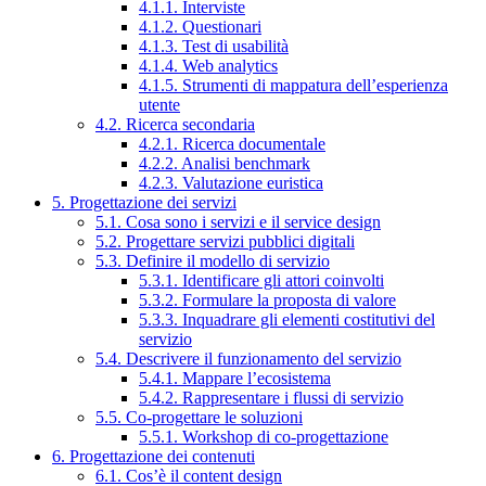
4.1.1. Interviste
4.1.2. Questionari
4.1.3. Test di usabilità
4.1.4. Web analytics
4.1.5. Strumenti di mappatura dell’esperienza
utente
4.2. Ricerca secondaria
4.2.1. Ricerca documentale
4.2.2. Analisi benchmark
4.2.3. Valutazione euristica
5. Progettazione dei servizi
5.1. Cosa sono i servizi e il service design
5.2. Progettare servizi pubblici digitali
5.3. Definire il modello di servizio
5.3.1. Identificare gli attori coinvolti
5.3.2. Formulare la proposta di valore
5.3.3. Inquadrare gli elementi costitutivi del
servizio
5.4. Descrivere il funzionamento del servizio
5.4.1. Mappare l’ecosistema
5.4.2. Rappresentare i flussi di servizio
5.5. Co-progettare le soluzioni
5.5.1. Workshop di co-progettazione
6. Progettazione dei contenuti
6.1. Cos’è il content design