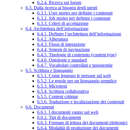
6.2.4. Ricerca sui forum
6.3. Dalla ricerca ai bisogni degli utenti
6.3.1. User stories per definire i contenuti
6.3.2. Job stories per definire i contenuti
6.3.3. Criteri di accettazione
6.4. Architettura dell’informazione
6.4.1. Definire l’architettura dell’informazione
6.4.2. Alberatura
6.4.3. Flussi di interazione
6.4.4. Sistemi di navigazione
6.4.5. Tipologie di contenuto (content type)
6.4.6. Ontologie e standard
6.4.7. Vocabolari controllati e tassonomie
6.5. Scrittura e linguaggio
6.5.1. Come leggono le persone sul web
6.5.2. Le regole per un linguaggio semplice
6.5.3. Microtesti
6.5.4. Scrittura collaborativa
6.5.5. Content critique
6.5.6. Traduzione e localizzazione dei contenuti
6.6. Documenti
6.6.1. I documenti vanno sul web
6.6.2. Tipi di documenti
6.6.3. Formato di lettura dei documenti elettronici
6.6.4. Modalità di produzione dei documenti