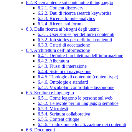
6.2. Ricerca utente sui contenuti e il linguaggio
6.2.1. Content discovery
6.2.2. Dati di ricerca (search keywords)
6.2.3. Ricerca tramite analytics
6.2.4. Ricerca sui forum
6.3. Dalla ricerca ai bisogni degli utenti
6.3.1. User stories per definire i contenuti
6.3.2. Job stories per definire i contenuti
6.3.3. Criteri di accettazione
6.4. Architettura dell’informazione
6.4.1. Definire l’architettura dell’informazione
6.4.2. Alberatura
6.4.3. Flussi di interazione
6.4.4. Sistemi di navigazione
6.4.5. Tipologie di contenuto (content type)
6.4.6. Ontologie e standard
6.4.7. Vocabolari controllati e tassonomie
6.5. Scrittura e linguaggio
6.5.1. Come leggono le persone sul web
6.5.2. Le regole per un linguaggio semplice
6.5.3. Microtesti
6.5.4. Scrittura collaborativa
6.5.5. Content critique
6.5.6. Traduzione e localizzazione dei contenuti
6.6. Documenti