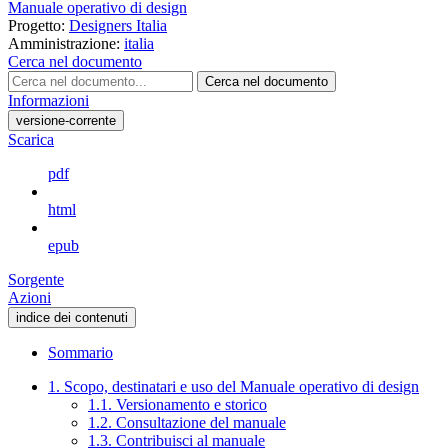
Manuale operativo di design
Progetto:
Designers Italia
Amministrazione:
italia
Cerca nel documento
Cerca nel documento
Informazioni
versione-corrente
Scarica
pdf
html
epub
Sorgente
Azioni
indice dei contenuti
Sommario
1. Scopo, destinatari e uso del Manuale operativo di design
1.1. Versionamento e storico
1.2. Consultazione del manuale
1.3. Contribuisci al manuale