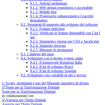
9.1.1. Attività preliminari
9.1.2. Web design responsivo e accessibile
9.1.3. Mobile first
9.1.4. Progressive enhancement e Graceful
degradation
9.2. Strumenti di supporto allo sviluppo del software
9.2.1. Feature detection
9.2.2. Verificare le feature disponibili con Can I
use
9.2.3. Strumenti e risorse per CSS e JavaScript
9.2.4. Supporto browser
9.2.5. Misurare le prestazioni
9.3. Catalogo del riuso
9.4. Sviluppare con il design system .italia
9.4.1. Il framework Bootstrap Italia
9.4.2. Il kit di sviluppo React
9.4.3. Il kit di sviluppo Angular
9.5. Sviluppare con i modelli di sito e servizi
1. Scopo, destinatari e uso del Manuale operativo di design
Team per la Trasformazione Digitale
in collaborazione con
Agenzia per l'Italia Digitale