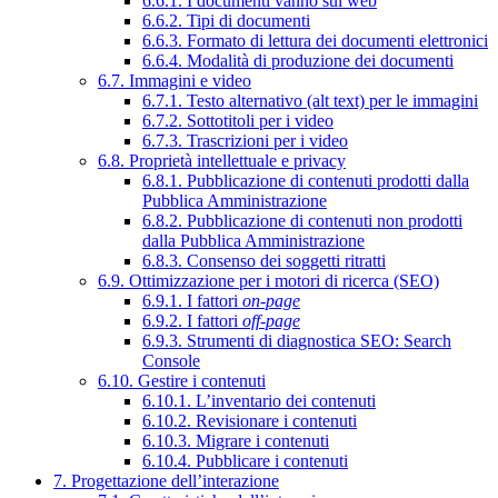
6.6.1. I documenti vanno sul web
6.6.2. Tipi di documenti
6.6.3. Formato di lettura dei documenti elettronici
6.6.4. Modalità di produzione dei documenti
6.7. Immagini e video
6.7.1. Testo alternativo (alt text) per le immagini
6.7.2. Sottotitoli per i video
6.7.3. Trascrizioni per i video
6.8. Proprietà intellettuale e privacy
6.8.1. Pubblicazione di contenuti prodotti dalla
Pubblica Amministrazione
6.8.2. Pubblicazione di contenuti non prodotti
dalla Pubblica Amministrazione
6.8.3. Consenso dei soggetti ritratti
6.9. Ottimizzazione per i motori di ricerca (SEO)
6.9.1. I fattori
on-page
6.9.2. I fattori
off-page
6.9.3. Strumenti di diagnostica SEO: Search
Console
6.10. Gestire i contenuti
6.10.1. L’inventario dei contenuti
6.10.2. Revisionare i contenuti
6.10.3. Migrare i contenuti
6.10.4. Pubblicare i contenuti
7. Progettazione dell’interazione