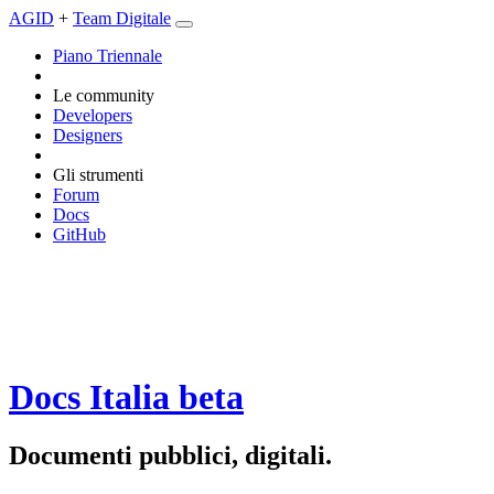
AGID
+
Team Digitale
Piano Triennale
Le community
Developers
Designers
Gli strumenti
Forum
Docs
GitHub
Docs Italia
beta
Documenti pubblici, digitali.