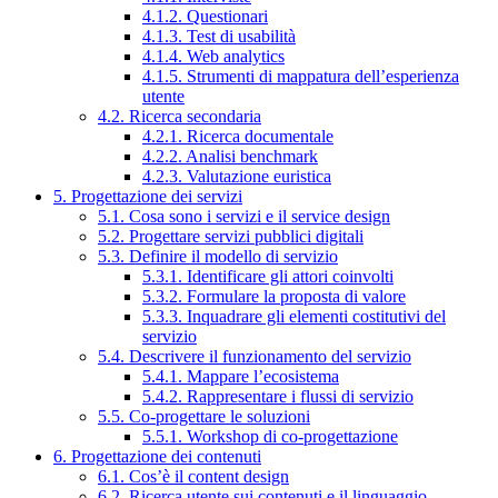
4.1.2. Questionari
4.1.3. Test di usabilità
4.1.4. Web analytics
4.1.5. Strumenti di mappatura dell’esperienza
utente
4.2. Ricerca secondaria
4.2.1. Ricerca documentale
4.2.2. Analisi benchmark
4.2.3. Valutazione euristica
5. Progettazione dei servizi
5.1. Cosa sono i servizi e il service design
5.2. Progettare servizi pubblici digitali
5.3. Definire il modello di servizio
5.3.1. Identificare gli attori coinvolti
5.3.2. Formulare la proposta di valore
5.3.3. Inquadrare gli elementi costitutivi del
servizio
5.4. Descrivere il funzionamento del servizio
5.4.1. Mappare l’ecosistema
5.4.2. Rappresentare i flussi di servizio
5.5. Co-progettare le soluzioni
5.5.1. Workshop di co-progettazione
6. Progettazione dei contenuti
6.1. Cos’è il content design
6.2. Ricerca utente sui contenuti e il linguaggio