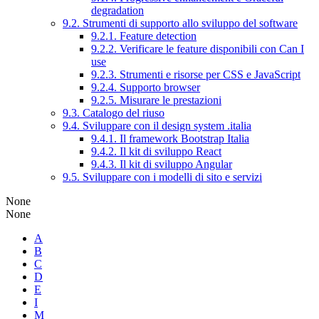
degradation
9.2. Strumenti di supporto allo sviluppo del software
9.2.1. Feature detection
9.2.2. Verificare le feature disponibili con Can I
use
9.2.3. Strumenti e risorse per CSS e JavaScript
9.2.4. Supporto browser
9.2.5. Misurare le prestazioni
9.3. Catalogo del riuso
9.4. Sviluppare con il design system .italia
9.4.1. Il framework Bootstrap Italia
9.4.2. Il kit di sviluppo React
9.4.3. Il kit di sviluppo Angular
9.5. Sviluppare con i modelli di sito e servizi
None
None
A
B
C
D
E
I
M