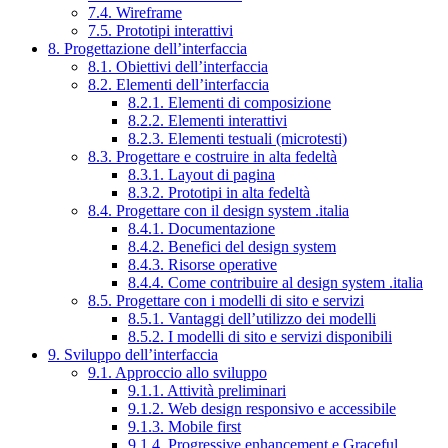
7.4. Wireframe
7.5. Prototipi interattivi
8. Progettazione dell’interfaccia
8.1. Obiettivi dell’interfaccia
8.2. Elementi dell’interfaccia
8.2.1. Elementi di composizione
8.2.2. Elementi interattivi
8.2.3. Elementi testuali (microtesti)
8.3. Progettare e costruire in alta fedeltà
8.3.1. Layout di pagina
8.3.2. Prototipi in alta fedeltà
8.4. Progettare con il design system .italia
8.4.1. Documentazione
8.4.2. Benefici del design system
8.4.3. Risorse operative
8.4.4. Come contribuire al design system .italia
8.5. Progettare con i modelli di sito e servizi
8.5.1. Vantaggi dell’utilizzo dei modelli
8.5.2. I modelli di sito e servizi disponibili
9. Sviluppo dell’interfaccia
9.1. Approccio allo sviluppo
9.1.1. Attività preliminari
9.1.2. Web design responsivo e accessibile
9.1.3. Mobile first
9.1.4. Progressive enhancement e Graceful