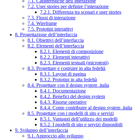
7.1. Caratteristiche dell’interazione
7.2. User stories per definire l’interazione
7.2.1. Differenza tra scenari e user stories
7.3. Flussi di interazione
7.4. Wireframe
7.5. Prototipi interattivi
8. Progettazione dell’interfaccia
8.1. Obiettivi dell’interfaccia
8.2. Elementi dell’interfaccia
8.2.1. Elementi di composizione
8.2.2. Elementi interattivi
8.2.3. Elementi testuali (microtesti)
8.3. Progettare e costruire in alta fedeltà
8.3.1. Layout di pagina
8.3.2. Prototipi in alta fedeltà
8.4. Progettare con il design system .italia
8.4.1. Documentazione
8.4.2. Benefici del design system
8.4.3. Risorse operative
8.4.4. Come contribuire al design system .italia
8.5. Progettare con i modelli di sito e servizi
8.5.1. Vantaggi dell’utilizzo dei modelli
8.5.2. I modelli di sito e servizi disponibili
9. Sviluppo dell’interfaccia
9.1. Approccio allo sviluppo