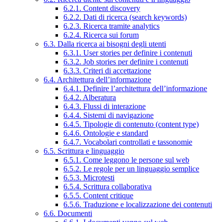
6.2.1. Content discovery
6.2.2. Dati di ricerca (search keywords)
6.2.3. Ricerca tramite analytics
6.2.4. Ricerca sui forum
6.3. Dalla ricerca ai bisogni degli utenti
6.3.1. User stories per definire i contenuti
6.3.2. Job stories per definire i contenuti
6.3.3. Criteri di accettazione
6.4. Architettura dell’informazione
6.4.1. Definire l’architettura dell’informazione
6.4.2. Alberatura
6.4.3. Flussi di interazione
6.4.4. Sistemi di navigazione
6.4.5. Tipologie di contenuto (content type)
6.4.6. Ontologie e standard
6.4.7. Vocabolari controllati e tassonomie
6.5. Scrittura e linguaggio
6.5.1. Come leggono le persone sul web
6.5.2. Le regole per un linguaggio semplice
6.5.3. Microtesti
6.5.4. Scrittura collaborativa
6.5.5. Content critique
6.5.6. Traduzione e localizzazione dei contenuti
6.6. Documenti