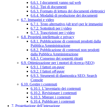
6.6.1. I documenti vanno sul web
6.6.2. Tipi di documenti
6.6.3. Formato di lettura dei documenti elettronici
6.6.4. Modalità di produzione dei documenti
6.7. Immagini e video
6.7.1. Testo alternativo (alt text) per le immagini
6.7.2. Sottotitoli per i video
6.7.3. Trascrizioni per i video
6.8. Proprietà intellettuale e privacy
6.8.1. Pubblicazione di contenuti prodotti dalla
Pubblica Amministrazione
6.8.2. Pubblicazione di contenuti non prodotti
dalla Pubblica Amministrazione
6.8.3. Consenso dei soggetti ritratti
6.9. Ottimizzazione per i motori di ricerca (SEO)
6.9.1. I fattori
on-page
6.9.2. I fattori
off-page
6.9.3. Strumenti di diagnostica SEO: Search
Console
6.10. Gestire i contenuti
6.10.1. L’inventario dei contenuti
6.10.2. Revisionare i contenuti
6.10.3. Migrare i contenuti
6.10.4. Pubblicare i contenuti
7. Progettazione dell’interazione