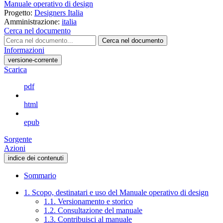
Manuale operativo di design
Progetto:
Designers Italia
Amministrazione:
italia
Cerca nel documento
Cerca nel documento
Informazioni
versione-corrente
Scarica
pdf
html
epub
Sorgente
Azioni
indice dei contenuti
Sommario
1. Scopo, destinatari e uso del Manuale operativo di design
1.1. Versionamento e storico
1.2. Consultazione del manuale
1.3. Contribuisci al manuale