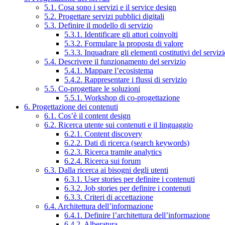
5.1. Cosa sono i servizi e il service design
5.2. Progettare servizi pubblici digitali
5.3. Definire il modello di servizio
5.3.1. Identificare gli attori coinvolti
5.3.2. Formulare la proposta di valore
5.3.3. Inquadrare gli elementi costitutivi del serviz
5.4. Descrivere il funzionamento del servizio
5.4.1. Mappare l’ecosistema
5.4.2. Rappresentare i flussi di servizio
5.5. Co-progettare le soluzioni
5.5.1. Workshop di co-progettazione
6. Progettazione dei contenuti
6.1. Cos’è il content design
6.2. Ricerca utente sui contenuti e il linguaggio
6.2.1. Content discovery
6.2.2. Dati di ricerca (search keywords)
6.2.3. Ricerca tramite analytics
6.2.4. Ricerca sui forum
6.3. Dalla ricerca ai bisogni degli utenti
6.3.1. User stories per definire i contenuti
6.3.2. Job stories per definire i contenuti
6.3.3. Criteri di accettazione
6.4. Architettura dell’informazione
6.4.1. Definire l’architettura dell’informazione
6.4.2. Alberatura