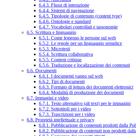
6.4.3. Flussi di interazione
6.4.4. Sistemi di navigazione
6.4.5. Tipologie di contenuto (content type)
6.4.6. Ontologie e standard
6.4.7. Vocabolari controllati e tassonomie
6.5. Scrittura e linguaggio
6.5.1. Come leggono le persone sul web
6.5.2. Le regole per un linguaggio semplice
6.5.3. Microtesti
6.5.4. Scrittura collaborativa
6.5.5. Content critique
6.5.6. Traduzione e localizzazione dei contenuti
6.6. Documenti
6.6.1. I documenti vanno sul web
6.6.2. Tipi di documenti
6.6.3. Formato di lettura dei documenti elettronici
6.6.4. Modalità di produzione dei documenti
6.7. Immagini e video
6.7.1. Testo alternativo (alt text) per le immagini
6.7.2. Sottotitoli per i video
6.7.3. Trascrizioni per i video
6.8. Proprietà intellettuale e privacy
6.8.1. Pubblicazione di contenuti prodotti dalla P
6.8.2. Pubblicazione di contenuti non prodotti dal