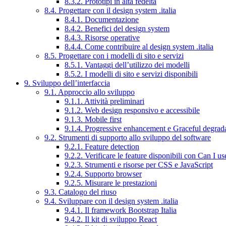
8.3.2. Prototipi in alta fedeltà
8.4. Progettare con il design system .italia
8.4.1. Documentazione
8.4.2. Benefici del design system
8.4.3. Risorse operative
8.4.4. Come contribuire al design system .italia
8.5. Progettare con i modelli di sito e servizi
8.5.1. Vantaggi dell’utilizzo dei modelli
8.5.2. I modelli di sito e servizi disponibili
9. Sviluppo dell’interfaccia
9.1. Approccio allo sviluppo
9.1.1. Attività preliminari
9.1.2. Web design responsivo e accessibile
9.1.3. Mobile first
9.1.4. Progressive enhancement e Graceful degrad
9.2. Strumenti di supporto allo sviluppo del software
9.2.1. Feature detection
9.2.2. Verificare le feature disponibili con Can I us
9.2.3. Strumenti e risorse per CSS e JavaScript
9.2.4. Supporto browser
9.2.5. Misurare le prestazioni
9.3. Catalogo del riuso
9.4. Sviluppare con il design system .italia
9.4.1. Il framework Bootstrap Italia
9.4.2. Il kit di sviluppo React