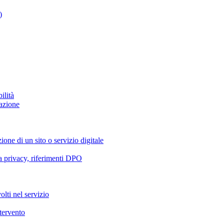
)
ilità
azione
ione di un sito o servizio digitale
va privacy, riferimenti DPO
olti nel servizio
ntervento