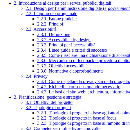
2. Introduzione al design per i servizi pubblici digitali
2.1. Design per l’amministrazione digitale (
e-government
2.2. L’approccio progettuale
2.2.1. Buone pratiche
2.2.2. Principi
2.3. Accessibilità
2.3.1. Definizione
2.3.2. Accessibilità by design
2.3.3. Principi per l’accessibilità
2.3.4. Linee guida e criteri di successo
2.3.5. Come rilasciare una dichiarazione di accessib
2.3.6. Meccanismo di feedback e procedura di attu
2.3.7. Obiettivi accessibilità
2.3.8. Normativa e approfondimenti
2.4. Privacy
2.4.1. Come rispettare la privacy sin dalla progettaz
2.4.2. Richiedi il consenso quando necessario
2.4.3. Le basi del sito web: architettura, informati
3. Pianificazione, gestione e strategia
3.1. Obiettivi del progetto
3.2. Tipologie di progetti
3.2.1. Tipologie di progetto in base agli attori coinv
3.2.2. Tipologie di progetto in base al focus
3.2.3. Tipologie di progetto in base all’ambito di i
3.3. Competenze, ruoli e figure coinvolte