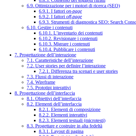
6.8.3. Consenso dei soggetti ritratti
6.9. Ottimizzazione per i motori di ricerca (SEO)
6.9.1. I fattori
on-page
6.9.2. I fattori
off-page
6.9.3. Strumenti di diagnostica SEO: Search Cons
6.10. Gestire i contenuti
6.10.1. L’inventario dei contenuti
6.10.2. Revisionare i contenuti
6.10.3. Migrare i contenuti
6.10.4. Pubblicare i contenuti
7. Progettazione dell’interazione
7.1. Caratteristiche dell’interazione
7.2. User stories per definire l’interazione
7.2.1. Differenza tra scenari e user stories
7.3. Flussi di interazione
7.4. Wireframe
7.5. Prototipi interattivi
8. Progettazione dell’interfaccia
8.1. Obiettivi dell’interfaccia
8.2. Elementi dell’interfaccia
8.2.1. Elementi di composizione
8.2.2. Elementi interattivi
8.2.3. Elementi testuali (microtesti)
8.3. Progettare e costruire in alta fedeltà
8.3.1. Layout di pagina