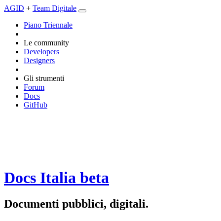
AGID
+
Team Digitale
Piano Triennale
Le community
Developers
Designers
Gli strumenti
Forum
Docs
GitHub
Docs Italia
beta
Documenti pubblici, digitali.