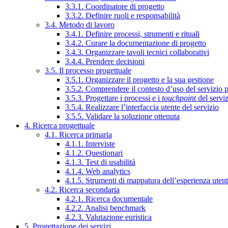
3.3.1. Coordinatore di progetto
3.3.2. Definire ruoli e responsabilità
3.4. Metodo di lavoro
3.4.1. Definire processi, strumenti e rituali
3.4.2. Curare la documentazione di progetto
3.4.3. Organizzare tavoli tecnici collaborativi
3.4.4. Prendere decisioni
3.5. Il processo progettuale
3.5.1. Organizzare il progetto e la sua gestione
3.5.2. Comprendere il contesto d’uso del servizio 
3.5.3. Progettare i processi e i
touchpoint
del servi
3.5.4. Realizzare l’interfaccia utente del servizio
3.5.5. Validare la soluzione ottenuta
4. Ricerca progettuale
4.1. Ricerca primaria
4.1.1. Interviste
4.1.2. Questionari
4.1.3. Test di usabilità
4.1.4. Web analytics
4.1.5. Strumenti di mappatura dell’esperienza uten
4.2. Ricerca secondaria
4.2.1. Ricerca documentale
4.2.2. Analisi benchmark
4.2.3. Valutazione euristica
5. Progettazione dei servizi