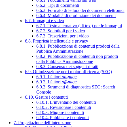
6.6.1. I documenti vanno sul web
6.6.2. Tipi di documenti
6.6.3. Formato di lettura dei documenti elettronici
6.6.4. Modalità di produzione dei documenti
6.7. Immagini e video
6.7.1. Testo alternativo (alt text) per le immagini
6.7.2. Sottotitoli per i video
6.7.3. Trascrizioni per i video
6.8. Proprietà intellettuale e privacy
6.8.1. Pubblicazione di contenuti prodotti dalla
Pubblica Amministrazione
6.8.2. Pubblicazione di contenuti non prodotti
dalla Pubblica Amministrazione
6.8.3. Consenso dei soggetti ritratti
6.9. Ottimizzazione per i motori di ricerca (SEO)
6.9.1. I fattori
on-page
6.9.2. I fattori
off-page
6.9.3. Strumenti di diagnostica SEO: Search
Console
6.10. Gestire i contenuti
6.10.1. L’inventario dei contenuti
6.10.2. Revisionare i contenuti
6.10.3. Migrare i contenuti
6.10.4. Pubblicare i contenuti
7. Progettazione dell’interazione