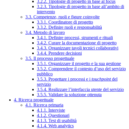
3.2.2. Tipologie di progetto in base al focus
3.2.3. Tipologie di progetto in base all’ambito di
intervento
3.3. Competenze, ruoli e figure coinvolte
3.3.1. Coordinatore di progetto
3.3.2. Definire ruoli e responsabilità
3.4. Metodo di lavoro
3.4.1. Definire processi, strumenti e rituali
3.4.2. Curare la documentazione di progetto
3.4.3. Organizzare tavoli tecnici collaborativi
3.4.4. Prendere decisioni
3.5. Il processo progettuale
3.5.1. Organizzare il progetto e la sua gestione
3.5.2. Comprendere il contesto d’uso del servizio
pubblico
3.5.3. Progettare i processi e i
touchpoint
del
servizio
3.5.4. Realizzare l’interfaccia utente del servizio
3.5.5. Validare la soluzione ottenuta
4. Ricerca progettuale
4.1. Ricerca primaria
4.1.1. Interviste
4.1.2. Questionari
4.1.3. Test di usabilità
4.1.4. Web analytics