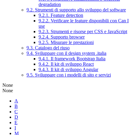
degradation
9.2. Strumenti di supporto allo sviluppo del software
9.2.1. Feature detection
9.2.2. Verificare le feature disponibili con Can I
use
9.2.3. Strumenti e risorse per CSS e JavaScript
9.2.4. Supporto browser
9.2.5. Misurare le prestazioni
9.3. Catalogo del riuso
9.4. Sviluppare con il design system .italia
9.4.1. Il framework Bootstrap Italia
9.4.2. Il kit di sviluppo React
9.4.3. Il kit di sviluppo Angular
9.5. Sviluppare con i modelli di sito e servizi
None
None
A
B
C
D
E
I
M