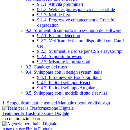
9.1.1. Attività preliminari
9.1.2. Web design responsivo e accessibile
9.1.3. Mobile first
9.1.4. Progressive enhancement e Graceful
degradation
9.2. Strumenti di supporto allo sviluppo del software
9.2.1. Feature detection
9.2.2. Verificare le feature disponibili con Can I
use
9.2.3. Strumenti e risorse per CSS e JavaScript
9.2.4. Supporto browser
9.2.5. Misurare le prestazioni
9.3. Catalogo del riuso
9.4. Sviluppare con il design system .italia
9.4.1. Il framework Bootstrap Italia
9.4.2. Il kit di sviluppo React
9.4.3. Il kit di sviluppo Angular
9.5. Sviluppare con i modelli di sito e servizi
1. Scopo, destinatari e uso del Manuale operativo di design
Team per la Trasformazione Digitale
in collaborazione con
Agenzia per l'Italia Digitale