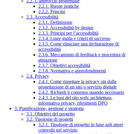
2.2. L’approccio progettuale
2.2.1. Buone pratiche
2.2.2. Principi
2.3. Accessibilità
2.3.1. Definizione
2.3.2. Accessibilità by design
2.3.3. Principi per l’accessibilità
2.3.4. Linee guida e criteri di successo
2.3.5. Come rilasciare una dichiarazione di
accessibilità
2.3.6. Meccanismo di feedback e procedura di
attuazione
2.3.7. Obiettivi accessibilità
2.3.8. Normativa e approfondimenti
2.4. Privacy
2.4.1. Come rispettare la privacy sin dalla
progettazione di un sito o servizio digitale
2.4.2. Richiedi il consenso quando necessario
2.4.3. Le basi del sito web: architettura,
informativa privacy, riferimenti DPO
3. Pianificazione, gestione e strategia
3.1. Obiettivi del progetto
3.2. Tipologie di progetti
3.2.1. Tipologie di progetto in base agli attori
coinvolti nel servizio