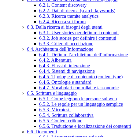
6.2.1. Content discovery
6.2.2. Dati di ricerca (search keywords)
6.2.3. Ricerca tramite analytics
6.2.4. Ricerca sui forum
6.3. Dalla ricerca ai bisogni degli utenti
6.3.1. User stories per definire i contenuti
6.3.2. Job stories per definire i contenuti
6.3.3. Criteri di accettazione
6.4. Architettura dell’informazione
6.4.1. Definire l’architettura dell’informazione
6.4.2. Alberatura
6.4.3. Flussi di interazione
6.4.4. Sistemi di navigazione
6.4.5. Tipologie di contenuto (content type)
6.4.6. Ontologie e standard
6.4.7. Vocabolari controllati e tassonomie
6.5. Scrittura e linguaggio
6.5.1. Come leggono le persone sul web
6.5.2. Le regole per un linguaggio semplice
6.5.3. Microtesti
6.5.4. Scrittura collaborativa
6.5.5. Content critique
6.5.6. Traduzione e localizzazione dei contenuti
6.6. Documenti