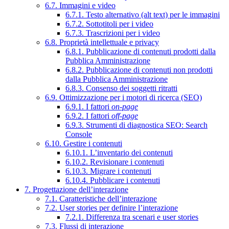
6.7. Immagini e video
6.7.1. Testo alternativo (alt text) per le immagini
6.7.2. Sottotitoli per i video
6.7.3. Trascrizioni per i video
6.8. Proprietà intellettuale e privacy
6.8.1. Pubblicazione di contenuti prodotti dalla
Pubblica Amministrazione
6.8.2. Pubblicazione di contenuti non prodotti
dalla Pubblica Amministrazione
6.8.3. Consenso dei soggetti ritratti
6.9. Ottimizzazione per i motori di ricerca (SEO)
6.9.1. I fattori
on-page
6.9.2. I fattori
off-page
6.9.3. Strumenti di diagnostica SEO: Search
Console
6.10. Gestire i contenuti
6.10.1. L’inventario dei contenuti
6.10.2. Revisionare i contenuti
6.10.3. Migrare i contenuti
6.10.4. Pubblicare i contenuti
7. Progettazione dell’interazione
7.1. Caratteristiche dell’interazione
7.2. User stories per definire l’interazione
7.2.1. Differenza tra scenari e user stories
7.3. Flussi di interazione