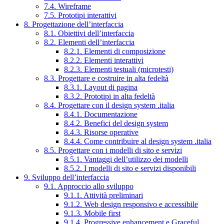
7.4. Wireframe
7.5. Prototipi interattivi
8. Progettazione dell’interfaccia
8.1. Obiettivi dell’interfaccia
8.2. Elementi dell’interfaccia
8.2.1. Elementi di composizione
8.2.2. Elementi interattivi
8.2.3. Elementi testuali (microtesti)
8.3. Progettare e costruire in alta fedeltà
8.3.1. Layout di pagina
8.3.2. Prototipi in alta fedeltà
8.4. Progettare con il design system .italia
8.4.1. Documentazione
8.4.2. Benefici del design system
8.4.3. Risorse operative
8.4.4. Come contribuire al design system .italia
8.5. Progettare con i modelli di sito e servizi
8.5.1. Vantaggi dell’utilizzo dei modelli
8.5.2. I modelli di sito e servizi disponibili
9. Sviluppo dell’interfaccia
9.1. Approccio allo sviluppo
9.1.1. Attività preliminari
9.1.2. Web design responsivo e accessibile
9.1.3. Mobile first
9.1.4. Progressive enhancement e Graceful