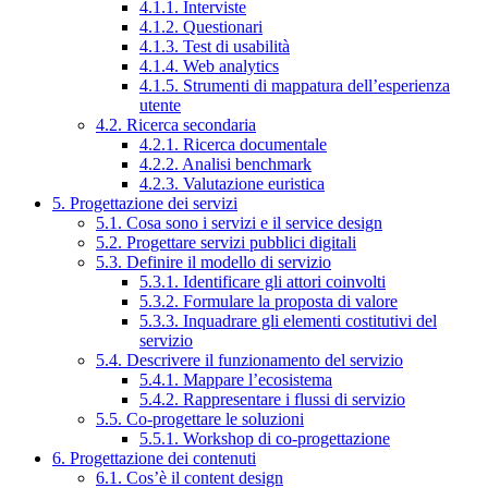
4.1.1. Interviste
4.1.2. Questionari
4.1.3. Test di usabilità
4.1.4. Web analytics
4.1.5. Strumenti di mappatura dell’esperienza
utente
4.2. Ricerca secondaria
4.2.1. Ricerca documentale
4.2.2. Analisi benchmark
4.2.3. Valutazione euristica
5. Progettazione dei servizi
5.1. Cosa sono i servizi e il service design
5.2. Progettare servizi pubblici digitali
5.3. Definire il modello di servizio
5.3.1. Identificare gli attori coinvolti
5.3.2. Formulare la proposta di valore
5.3.3. Inquadrare gli elementi costitutivi del
servizio
5.4. Descrivere il funzionamento del servizio
5.4.1. Mappare l’ecosistema
5.4.2. Rappresentare i flussi di servizio
5.5. Co-progettare le soluzioni
5.5.1. Workshop di co-progettazione
6. Progettazione dei contenuti
6.1. Cos’è il content design