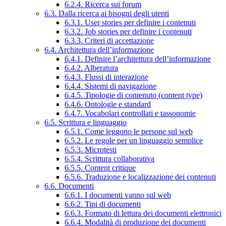
6.2.4. Ricerca sui forum
6.3. Dalla ricerca ai bisogni degli utenti
6.3.1. User stories per definire i contenuti
6.3.2. Job stories per definire i contenuti
6.3.3. Criteri di accettazione
6.4. Architettura dell’informazione
6.4.1. Definire l’architettura dell’informazione
6.4.2. Alberatura
6.4.3. Flussi di interazione
6.4.4. Sistemi di navigazione
6.4.5. Tipologie di contenuto (content type)
6.4.6. Ontologie e standard
6.4.7. Vocabolari controllati e tassonomie
6.5. Scrittura e linguaggio
6.5.1. Come leggono le persone sul web
6.5.2. Le regole per un linguaggio semplice
6.5.3. Microtesti
6.5.4. Scrittura collaborativa
6.5.5. Content critique
6.5.6. Traduzione e localizzazione dei contenuti
6.6. Documenti
6.6.1. I documenti vanno sul web
6.6.2. Tipi di documenti
6.6.3. Formato di lettura dei documenti elettronici
6.6.4. Modalità di produzione dei documenti