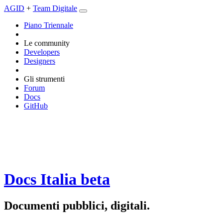
AGID
+
Team Digitale
Piano Triennale
Le community
Developers
Designers
Gli strumenti
Forum
Docs
GitHub
Docs Italia
beta
Documenti pubblici, digitali.