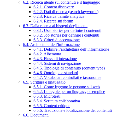
6.2. Ricerca utente sui contenuti e il linguaggio
6.2.1. Content discovery
6.2.2. Dati di ricerca (search keywords)
6.2.3. Ricerca tramite analytics
6.2.4. Ricerca sui forum
6.3. Dalla ricerca ai bisogni degli utenti
6.3.1. User stories per definire i contenuti
6.3.2. Job stories per definire i contenuti
6.3.3. Criteri di accettazione
6.4. Architettura dell’informazione
6.4.1. Definire l’architettura dell’informazione
6.4.2. Alberatura
6.4.3. Flussi di interazione
6.4.4. Sistemi di navigazione
6.4.5. Tipologie di contenuto (content type)
6.4.6. Ontologie e standard
6.4.7. Vocabolari controllati e tassonomie
6.5. Scrittura e linguaggio
6.5.1. Come leggono le persone sul web
6.5.2. Le regole per un linguaggio semplice
6.5.3. Microtesti
6.5.4. Scrittura collaborativa
6.5.5. Content critique
6.5.6. Traduzione e localizzazione dei contenuti
6.6. Documenti