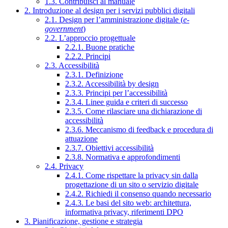
1.3. Contribuisci al manuale
2. Introduzione al design per i servizi pubblici digitali
2.1. Design per l’amministrazione digitale (
e-
government
)
2.2. L’approccio progettuale
2.2.1. Buone pratiche
2.2.2. Principi
2.3. Accessibilità
2.3.1. Definizione
2.3.2. Accessibilità by design
2.3.3. Principi per l’accessibilità
2.3.4. Linee guida e criteri di successo
2.3.5. Come rilasciare una dichiarazione di
accessibilità
2.3.6. Meccanismo di feedback e procedura di
attuazione
2.3.7. Obiettivi accessibilità
2.3.8. Normativa e approfondimenti
2.4. Privacy
2.4.1. Come rispettare la privacy sin dalla
progettazione di un sito o servizio digitale
2.4.2. Richiedi il consenso quando necessario
2.4.3. Le basi del sito web: architettura,
informativa privacy, riferimenti DPO
3. Pianificazione, gestione e strategia