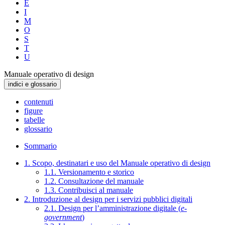
E
I
M
O
S
T
U
Manuale operativo di design
indici e glossario
contenuti
figure
tabelle
glossario
Sommario
1. Scopo, destinatari e uso del Manuale operativo di design
1.1. Versionamento e storico
1.2. Consultazione del manuale
1.3. Contribuisci al manuale
2. Introduzione al design per i servizi pubblici digitali
2.1. Design per l’amministrazione digitale (
e-
government
)