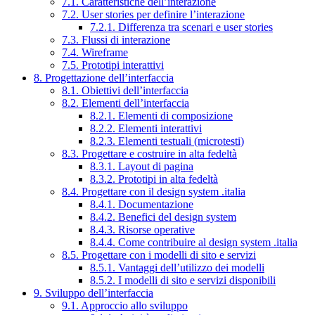
7.1. Caratteristiche dell’interazione
7.2. User stories per definire l’interazione
7.2.1. Differenza tra scenari e user stories
7.3. Flussi di interazione
7.4. Wireframe
7.5. Prototipi interattivi
8. Progettazione dell’interfaccia
8.1. Obiettivi dell’interfaccia
8.2. Elementi dell’interfaccia
8.2.1. Elementi di composizione
8.2.2. Elementi interattivi
8.2.3. Elementi testuali (microtesti)
8.3. Progettare e costruire in alta fedeltà
8.3.1. Layout di pagina
8.3.2. Prototipi in alta fedeltà
8.4. Progettare con il design system .italia
8.4.1. Documentazione
8.4.2. Benefici del design system
8.4.3. Risorse operative
8.4.4. Come contribuire al design system .italia
8.5. Progettare con i modelli di sito e servizi
8.5.1. Vantaggi dell’utilizzo dei modelli
8.5.2. I modelli di sito e servizi disponibili
9. Sviluppo dell’interfaccia
9.1. Approccio allo sviluppo