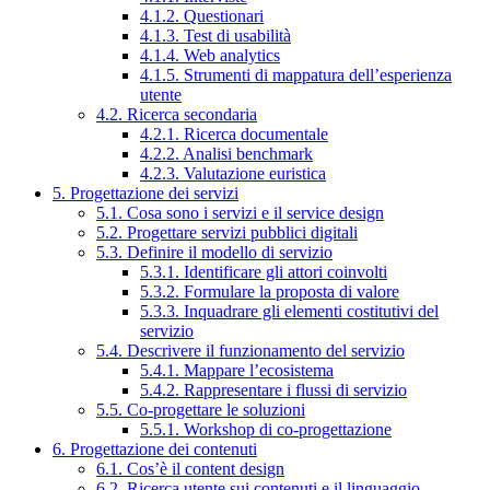
4.1.2. Questionari
4.1.3. Test di usabilità
4.1.4. Web analytics
4.1.5. Strumenti di mappatura dell’esperienza
utente
4.2. Ricerca secondaria
4.2.1. Ricerca documentale
4.2.2. Analisi benchmark
4.2.3. Valutazione euristica
5. Progettazione dei servizi
5.1. Cosa sono i servizi e il service design
5.2. Progettare servizi pubblici digitali
5.3. Definire il modello di servizio
5.3.1. Identificare gli attori coinvolti
5.3.2. Formulare la proposta di valore
5.3.3. Inquadrare gli elementi costitutivi del
servizio
5.4. Descrivere il funzionamento del servizio
5.4.1. Mappare l’ecosistema
5.4.2. Rappresentare i flussi di servizio
5.5. Co-progettare le soluzioni
5.5.1. Workshop di co-progettazione
6. Progettazione dei contenuti
6.1. Cos’è il content design
6.2. Ricerca utente sui contenuti e il linguaggio