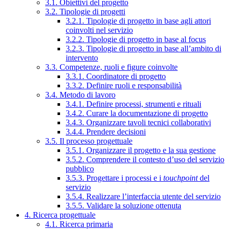
3.1. Obiettivi del progetto
3.2. Tipologie di progetti
3.2.1. Tipologie di progetto in base agli attori
coinvolti nel servizio
3.2.2. Tipologie di progetto in base al focus
3.2.3. Tipologie di progetto in base all’ambito di
intervento
3.3. Competenze, ruoli e figure coinvolte
3.3.1. Coordinatore di progetto
3.3.2. Definire ruoli e responsabilità
3.4. Metodo di lavoro
3.4.1. Definire processi, strumenti e rituali
3.4.2. Curare la documentazione di progetto
3.4.3. Organizzare tavoli tecnici collaborativi
3.4.4. Prendere decisioni
3.5. Il processo progettuale
3.5.1. Organizzare il progetto e la sua gestione
3.5.2. Comprendere il contesto d’uso del servizio
pubblico
3.5.3. Progettare i processi e i
touchpoint
del
servizio
3.5.4. Realizzare l’interfaccia utente del servizio
3.5.5. Validare la soluzione ottenuta
4. Ricerca progettuale
4.1. Ricerca primaria