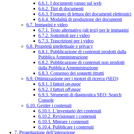
6.6.1. I documenti vanno sul web
6.6.2. Tipi di documenti
6.6.3. Formato di lettura dei documenti elettronici
6.6.4. Modalità di produzione dei documenti
6.7. Immagini e video
6.7.1. Testo alternativo (alt text) per le immagini
6.7.2. Sottotitoli per i video
6.7.3. Trascrizioni per i video
6.8. Proprietà intellettuale e privacy
6.8.1. Pubblicazione di contenuti prodotti dalla
Pubblica Amministrazione
6.8.2. Pubblicazione di contenuti non prodotti
dalla Pubblica Amministrazione
6.8.3. Consenso dei soggetti ritratti
6.9. Ottimizzazione per i motori di ricerca (SEO)
6.9.1. I fattori
on-page
6.9.2. I fattori
off-page
6.9.3. Strumenti di diagnostica SEO: Search
Console
6.10. Gestire i contenuti
6.10.1. L’inventario dei contenuti
6.10.2. Revisionare i contenuti
6.10.3. Migrare i contenuti
6.10.4. Pubblicare i contenuti
7. Progettazione dell’interazione