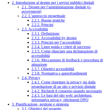
2. Introduzione al design per i servizi pubblici digitali
2.1. Design per l’amministrazione digitale (
e-
government
)
2.2. L’approccio progettuale
2.2.1. Buone pratiche
2.2.2. Principi
2.3. Accessibilità
2.3.1. Definizione
2.3.2. Accessibilità by design
2.3.3. Principi per l’accessibilità
2.3.4. Linee guida e criteri di successo
2.3.5. Come rilasciare una dichiarazione di
accessibilità
2.3.6. Meccanismo di feedback e procedura di
attuazione
2.3.7. Obiettivi accessibilità
2.3.8. Normativa e approfondimenti
2.4. Privacy
2.4.1. Come rispettare la privacy sin dalla
progettazione di un sito o servizio digitale
2.4.2. Richiedi il consenso quando necessario
2.4.3. Le basi del sito web: architettura,
informativa privacy, riferimenti DPO
3. Pianificazione, gestione e strategia
3.1. Obiettivi del progetto