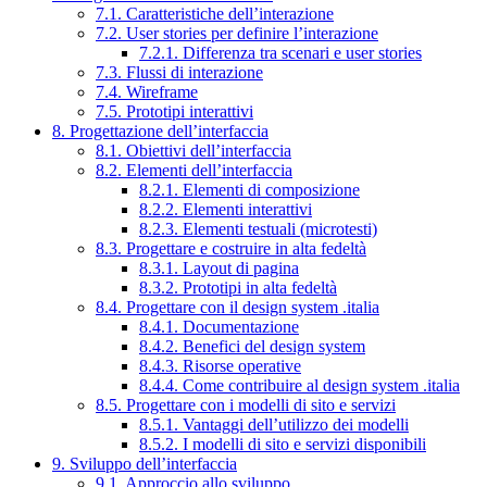
7.1. Caratteristiche dell’interazione
7.2. User stories per definire l’interazione
7.2.1. Differenza tra scenari e user stories
7.3. Flussi di interazione
7.4. Wireframe
7.5. Prototipi interattivi
8. Progettazione dell’interfaccia
8.1. Obiettivi dell’interfaccia
8.2. Elementi dell’interfaccia
8.2.1. Elementi di composizione
8.2.2. Elementi interattivi
8.2.3. Elementi testuali (microtesti)
8.3. Progettare e costruire in alta fedeltà
8.3.1. Layout di pagina
8.3.2. Prototipi in alta fedeltà
8.4. Progettare con il design system .italia
8.4.1. Documentazione
8.4.2. Benefici del design system
8.4.3. Risorse operative
8.4.4. Come contribuire al design system .italia
8.5. Progettare con i modelli di sito e servizi
8.5.1. Vantaggi dell’utilizzo dei modelli
8.5.2. I modelli di sito e servizi disponibili
9. Sviluppo dell’interfaccia
9.1. Approccio allo sviluppo