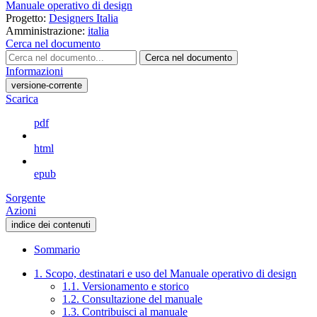
Manuale operativo di design
Progetto:
Designers Italia
Amministrazione:
italia
Cerca nel documento
Cerca nel documento
Informazioni
versione-corrente
Scarica
pdf
html
epub
Sorgente
Azioni
indice dei contenuti
Sommario
1. Scopo, destinatari e uso del Manuale operativo di design
1.1. Versionamento e storico
1.2. Consultazione del manuale
1.3. Contribuisci al manuale