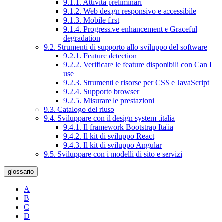
9.1.1. Attività preliminari
9.1.2. Web design responsivo e accessibile
9.1.3. Mobile first
9.1.4. Progressive enhancement e Graceful
degradation
9.2. Strumenti di supporto allo sviluppo del software
9.2.1. Feature detection
9.2.2. Verificare le feature disponibili con Can I
use
9.2.3. Strumenti e risorse per CSS e JavaScript
9.2.4. Supporto browser
9.2.5. Misurare le prestazioni
9.3. Catalogo del riuso
9.4. Sviluppare con il design system .italia
9.4.1. Il framework Bootstrap Italia
9.4.2. Il kit di sviluppo React
9.4.3. Il kit di sviluppo Angular
9.5. Sviluppare con i modelli di sito e servizi
glossario
A
B
C
D