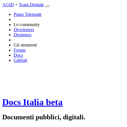
AGID
+
Team Digitale
Piano Triennale
Le community
Developers
Designers
Gli strumenti
Forum
Docs
GitHub
Docs Italia
beta
Documenti pubblici, digitali.