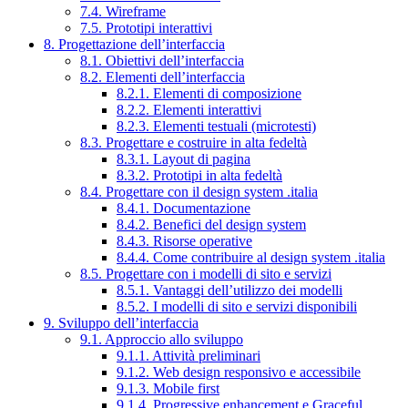
7.4. Wireframe
7.5. Prototipi interattivi
8. Progettazione dell’interfaccia
8.1. Obiettivi dell’interfaccia
8.2. Elementi dell’interfaccia
8.2.1. Elementi di composizione
8.2.2. Elementi interattivi
8.2.3. Elementi testuali (microtesti)
8.3. Progettare e costruire in alta fedeltà
8.3.1. Layout di pagina
8.3.2. Prototipi in alta fedeltà
8.4. Progettare con il design system .italia
8.4.1. Documentazione
8.4.2. Benefici del design system
8.4.3. Risorse operative
8.4.4. Come contribuire al design system .italia
8.5. Progettare con i modelli di sito e servizi
8.5.1. Vantaggi dell’utilizzo dei modelli
8.5.2. I modelli di sito e servizi disponibili
9. Sviluppo dell’interfaccia
9.1. Approccio allo sviluppo
9.1.1. Attività preliminari
9.1.2. Web design responsivo e accessibile
9.1.3. Mobile first
9.1.4. Progressive enhancement e Graceful