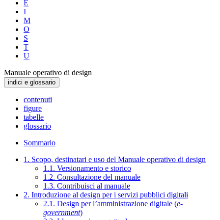
E
I
M
O
S
T
U
Manuale operativo di design
indici e glossario
contenuti
figure
tabelle
glossario
Sommario
1. Scopo, destinatari e uso del Manuale operativo di design
1.1. Versionamento e storico
1.2. Consultazione del manuale
1.3. Contribuisci al manuale
2. Introduzione al design per i servizi pubblici digitali
2.1. Design per l’amministrazione digitale (
e-
government
)