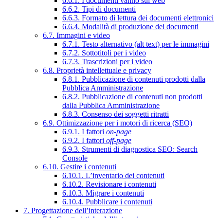
6.6.1. I documenti vanno sul web
6.6.2. Tipi di documenti
6.6.3. Formato di lettura dei documenti elettronici
6.6.4. Modalità di produzione dei documenti
6.7. Immagini e video
6.7.1. Testo alternativo (alt text) per le immagini
6.7.2. Sottotitoli per i video
6.7.3. Trascrizioni per i video
6.8. Proprietà intellettuale e privacy
6.8.1. Pubblicazione di contenuti prodotti dalla
Pubblica Amministrazione
6.8.2. Pubblicazione di contenuti non prodotti
dalla Pubblica Amministrazione
6.8.3. Consenso dei soggetti ritratti
6.9. Ottimizzazione per i motori di ricerca (SEO)
6.9.1. I fattori
on-page
6.9.2. I fattori
off-page
6.9.3. Strumenti di diagnostica SEO: Search
Console
6.10. Gestire i contenuti
6.10.1. L’inventario dei contenuti
6.10.2. Revisionare i contenuti
6.10.3. Migrare i contenuti
6.10.4. Pubblicare i contenuti
7. Progettazione dell’interazione