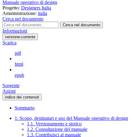
Manuale operativo di design
Progetto:
Designers Italia
Amministrazione:
italia
Cerca nel documento
Cerca nel documento
Informazioni
versione-corrente
Scarica
pdf
html
epub
Sorgente
Azioni
indice dei contenuti
Sommario
1. Scopo, destinatari e uso del Manuale operativo di design
1.1. Versionamento e storico
1.2. Consultazione del manuale
1.3. Contribuisci al manuale