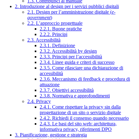
1.3. Contribuisci al manuale
2. Introduzione al design per i servizi pubblici digitali
2.1. Design per l’amministrazione digitale (
e-
government
)
2.2. L’approccio progettuale
2.2.1. Buone pratiche
2.2.2. Principi
2.3. Accessibilità
2.3.1. Definizione
2.3.2. Accessibilità by design
2.3.3. Principi per l’accessibilità
2.3.4. Linee guida e criteri di successo
2.3.5. Come rilasciare una dichiarazione di
accessibilità
2.3.6. Meccanismo di feedback e procedura di
attuazione
2.3.7. Obiettivi accessibilità
2.3.8. Normativa e approfondimenti
2.4. Privacy
2.4.1. Come rispettare la privacy sin dalla
progettazione di un sito o servizio digitale
2.4.2. Richiedi il consenso quando necessario
2.4.3. Le basi del sito web: architettura,
informativa privacy, riferimenti DPO
3. Pianificazione, gestione e strategia