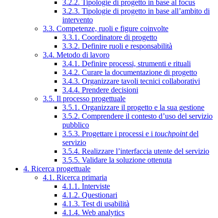
3.2.2. Tipologie di progetto in base al focus
3.2.3. Tipologie di progetto in base all’ambito di
intervento
3.3. Competenze, ruoli e figure coinvolte
3.3.1. Coordinatore di progetto
3.3.2. Definire ruoli e responsabilità
3.4. Metodo di lavoro
3.4.1. Definire processi, strumenti e rituali
3.4.2. Curare la documentazione di progetto
3.4.3. Organizzare tavoli tecnici collaborativi
3.4.4. Prendere decisioni
3.5. Il processo progettuale
3.5.1. Organizzare il progetto e la sua gestione
3.5.2. Comprendere il contesto d’uso del servizio
pubblico
3.5.3. Progettare i processi e i
touchpoint
del
servizio
3.5.4. Realizzare l’interfaccia utente del servizio
3.5.5. Validare la soluzione ottenuta
4. Ricerca progettuale
4.1. Ricerca primaria
4.1.1. Interviste
4.1.2. Questionari
4.1.3. Test di usabilità
4.1.4. Web analytics