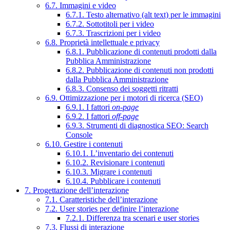
6.7. Immagini e video
6.7.1. Testo alternativo (alt text) per le immagini
6.7.2. Sottotitoli per i video
6.7.3. Trascrizioni per i video
6.8. Proprietà intellettuale e privacy
6.8.1. Pubblicazione di contenuti prodotti dalla
Pubblica Amministrazione
6.8.2. Pubblicazione di contenuti non prodotti
dalla Pubblica Amministrazione
6.8.3. Consenso dei soggetti ritratti
6.9. Ottimizzazione per i motori di ricerca (SEO)
6.9.1. I fattori
on-page
6.9.2. I fattori
off-page
6.9.3. Strumenti di diagnostica SEO: Search
Console
6.10. Gestire i contenuti
6.10.1. L’inventario dei contenuti
6.10.2. Revisionare i contenuti
6.10.3. Migrare i contenuti
6.10.4. Pubblicare i contenuti
7. Progettazione dell’interazione
7.1. Caratteristiche dell’interazione
7.2. User stories per definire l’interazione
7.2.1. Differenza tra scenari e user stories
7.3. Flussi di interazione