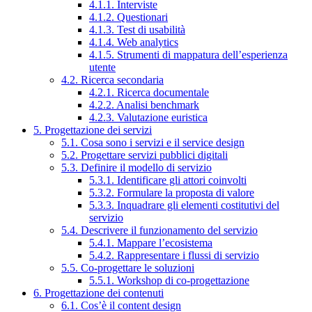
4.1.1. Interviste
4.1.2. Questionari
4.1.3. Test di usabilità
4.1.4. Web analytics
4.1.5. Strumenti di mappatura dell’esperienza
utente
4.2. Ricerca secondaria
4.2.1. Ricerca documentale
4.2.2. Analisi benchmark
4.2.3. Valutazione euristica
5. Progettazione dei servizi
5.1. Cosa sono i servizi e il service design
5.2. Progettare servizi pubblici digitali
5.3. Definire il modello di servizio
5.3.1. Identificare gli attori coinvolti
5.3.2. Formulare la proposta di valore
5.3.3. Inquadrare gli elementi costitutivi del
servizio
5.4. Descrivere il funzionamento del servizio
5.4.1. Mappare l’ecosistema
5.4.2. Rappresentare i flussi di servizio
5.5. Co-progettare le soluzioni
5.5.1. Workshop di co-progettazione
6. Progettazione dei contenuti
6.1. Cos’è il content design