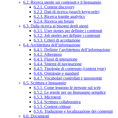
6.2. Ricerca utente sui contenuti e il linguaggio
6.2.1. Content discovery
6.2.2. Dati di ricerca (search keywords)
6.2.3. Ricerca tramite analytics
6.2.4. Ricerca sui forum
6.3. Dalla ricerca ai bisogni degli utenti
6.3.1. User stories per definire i contenuti
6.3.2. Job stories per definire i contenuti
6.3.3. Criteri di accettazione
6.4. Architettura dell’informazione
6.4.1. Definire l’architettura dell’informazione
6.4.2. Alberatura
6.4.3. Flussi di interazione
6.4.4. Sistemi di navigazione
6.4.5. Tipologie di contenuto (content type)
6.4.6. Ontologie e standard
6.4.7. Vocabolari controllati e tassonomie
6.5. Scrittura e linguaggio
6.5.1. Come leggono le persone sul web
6.5.2. Le regole per un linguaggio semplice
6.5.3. Microtesti
6.5.4. Scrittura collaborativa
6.5.5. Content critique
6.5.6. Traduzione e localizzazione dei contenuti
6.6. Documenti