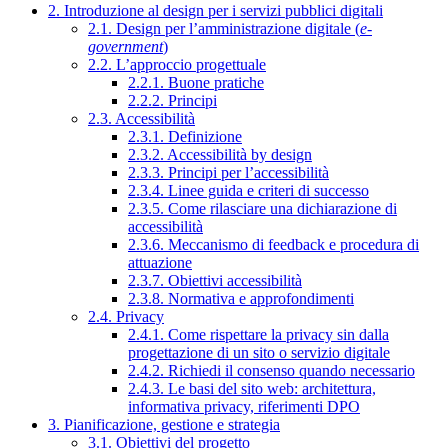
2. Introduzione al design per i servizi pubblici digitali
2.1. Design per l’amministrazione digitale (
e-
government
)
2.2. L’approccio progettuale
2.2.1. Buone pratiche
2.2.2. Principi
2.3. Accessibilità
2.3.1. Definizione
2.3.2. Accessibilità by design
2.3.3. Principi per l’accessibilità
2.3.4. Linee guida e criteri di successo
2.3.5. Come rilasciare una dichiarazione di
accessibilità
2.3.6. Meccanismo di feedback e procedura di
attuazione
2.3.7. Obiettivi accessibilità
2.3.8. Normativa e approfondimenti
2.4. Privacy
2.4.1. Come rispettare la privacy sin dalla
progettazione di un sito o servizio digitale
2.4.2. Richiedi il consenso quando necessario
2.4.3. Le basi del sito web: architettura,
informativa privacy, riferimenti DPO
3. Pianificazione, gestione e strategia
3.1. Obiettivi del progetto