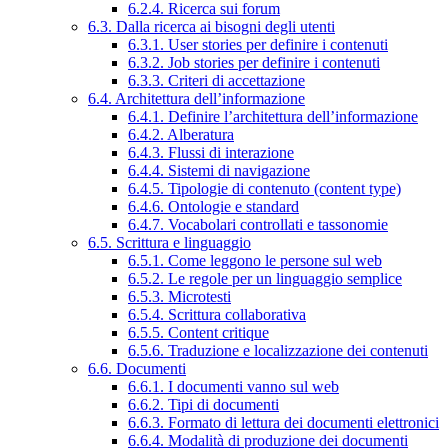
6.2.4. Ricerca sui forum
6.3. Dalla ricerca ai bisogni degli utenti
6.3.1. User stories per definire i contenuti
6.3.2. Job stories per definire i contenuti
6.3.3. Criteri di accettazione
6.4. Architettura dell’informazione
6.4.1. Definire l’architettura dell’informazione
6.4.2. Alberatura
6.4.3. Flussi di interazione
6.4.4. Sistemi di navigazione
6.4.5. Tipologie di contenuto (content type)
6.4.6. Ontologie e standard
6.4.7. Vocabolari controllati e tassonomie
6.5. Scrittura e linguaggio
6.5.1. Come leggono le persone sul web
6.5.2. Le regole per un linguaggio semplice
6.5.3. Microtesti
6.5.4. Scrittura collaborativa
6.5.5. Content critique
6.5.6. Traduzione e localizzazione dei contenuti
6.6. Documenti
6.6.1. I documenti vanno sul web
6.6.2. Tipi di documenti
6.6.3. Formato di lettura dei documenti elettronici
6.6.4. Modalità di produzione dei documenti