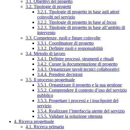
3.1. Obiettivi del progetto
3.2. Tipologie di progetti
3.2.1. Tipologie di progetto in base agli attori
coinvolti nel servizio
3.2.2. Tipologie di progetto in base al focus
3.2.3. Tipologie di progetto in base all’ambito di
intervento
3.3. Competenze, ruoli e figure coinvolte
3.3.1. Coordinatore di progetto
3.3.2. Definire ruoli e responsabilità
3.4. Metodo di lavoro
3.4.1. Definire processi, strumenti e rituali
3.4.2. Curare la documentazione di progetto
3.4.3. Organizzare tavoli tecnici collaborativi
3.4.4. Prendere decisioni
3.5. Il processo progettuale
3.5.1. Organizzare il progetto e la sua gestione
3.5.2. Comprendere il contesto d’uso del servizio
pubblico
3.5.3. Progettare i processi e i
touchpoint
del
servizio
3.5.4. Realizzare l’interfaccia utente del servizio
3.5.5. Validare la soluzione ottenuta
4. Ricerca progettuale
4.1. Ricerca primaria