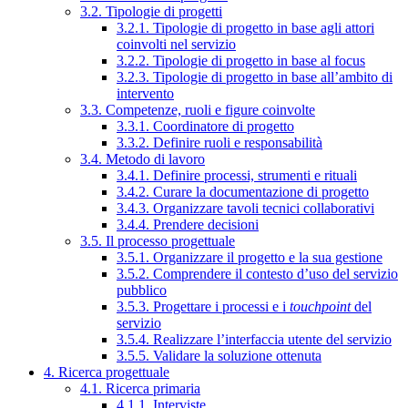
3.2. Tipologie di progetti
3.2.1. Tipologie di progetto in base agli attori
coinvolti nel servizio
3.2.2. Tipologie di progetto in base al focus
3.2.3. Tipologie di progetto in base all’ambito di
intervento
3.3. Competenze, ruoli e figure coinvolte
3.3.1. Coordinatore di progetto
3.3.2. Definire ruoli e responsabilità
3.4. Metodo di lavoro
3.4.1. Definire processi, strumenti e rituali
3.4.2. Curare la documentazione di progetto
3.4.3. Organizzare tavoli tecnici collaborativi
3.4.4. Prendere decisioni
3.5. Il processo progettuale
3.5.1. Organizzare il progetto e la sua gestione
3.5.2. Comprendere il contesto d’uso del servizio
pubblico
3.5.3. Progettare i processi e i
touchpoint
del
servizio
3.5.4. Realizzare l’interfaccia utente del servizio
3.5.5. Validare la soluzione ottenuta
4. Ricerca progettuale
4.1. Ricerca primaria
4.1.1. Interviste