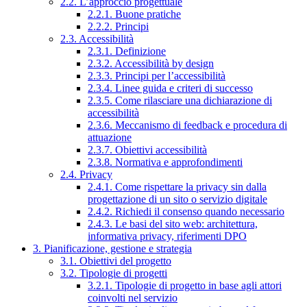
2.2. L’approccio progettuale
2.2.1. Buone pratiche
2.2.2. Principi
2.3. Accessibilità
2.3.1. Definizione
2.3.2. Accessibilità by design
2.3.3. Principi per l’accessibilità
2.3.4. Linee guida e criteri di successo
2.3.5. Come rilasciare una dichiarazione di
accessibilità
2.3.6. Meccanismo di feedback e procedura di
attuazione
2.3.7. Obiettivi accessibilità
2.3.8. Normativa e approfondimenti
2.4. Privacy
2.4.1. Come rispettare la privacy sin dalla
progettazione di un sito o servizio digitale
2.4.2. Richiedi il consenso quando necessario
2.4.3. Le basi del sito web: architettura,
informativa privacy, riferimenti DPO
3. Pianificazione, gestione e strategia
3.1. Obiettivi del progetto
3.2. Tipologie di progetti
3.2.1. Tipologie di progetto in base agli attori
coinvolti nel servizio