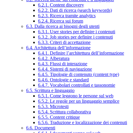
6.2.1. Content discovery
6.2.2. Dati di ricerca (search keywords)
6.2.3. Ricerca tramite analytics
6.2.4. Ricerca sui forum
6.3. Dalla ricerca ai bisogni degli utenti
6.3.1. User stories per definire i contenuti
6.3.2. Job stories per definire i contenuti
6.3.3. Criteri di accettazione
6.4. Architettura dell’informazione
6.4.1. Definire l’architettura dell’informazione
6.4.2. Alberatura
6.4.3. Flussi di interazione
6.4.4. Sistemi di navigazione
6.4.5. Tipologie di contenuto (content type)
6.4.6. Ontologie e standard
6.4.7. Vocabolari controllati e tassonomie
6.5. Scrittura e linguaggio
6.5.1. Come leggono le persone sul web
6.5.2. Le regole per un linguaggio semplice
6.5.3. Microtesti
6.5.4. Scrittura collaborativa
6.5.5. Content critique
6.5.6. Traduzione e localizzazione dei contenuti
6.6. Documenti