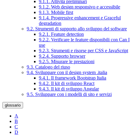
9.1.1. Attività preliminari
9.1.2. Web design responsivo e accessibile
9.1.3. Mobile first
9.1.4. Progressive enhancement e Graceful
degradation
9.2. Strumenti di supporto allo sviluppo del software
9.2.1. Feature detection
9.2.2. Verificare le feature disponibili con Can I
use
9.2.3. Strumenti e risorse per CSS e JavaScript
9.2.4. Supporto browser
9.2.5. Misurare le prestazioni
9.3. Catalogo del riuso
9.4. Sviluppare con il design system .italia
9.4.1. Il framework Bootstrap Italia
9.4.2. Il kit di sviluppo React
9.4.3. Il kit di sviluppo Angular
9.5. Sviluppare con i modelli di sito e servizi
glossario
A
B
C
D