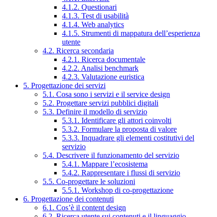
4.1.2. Questionari
4.1.3. Test di usabilità
4.1.4. Web analytics
4.1.5. Strumenti di mappatura dell’esperienza
utente
4.2. Ricerca secondaria
4.2.1. Ricerca documentale
4.2.2. Analisi benchmark
4.2.3. Valutazione euristica
5. Progettazione dei servizi
5.1. Cosa sono i servizi e il service design
5.2. Progettare servizi pubblici digitali
5.3. Definire il modello di servizio
5.3.1. Identificare gli attori coinvolti
5.3.2. Formulare la proposta di valore
5.3.3. Inquadrare gli elementi costitutivi del
servizio
5.4. Descrivere il funzionamento del servizio
5.4.1. Mappare l’ecosistema
5.4.2. Rappresentare i flussi di servizio
5.5. Co-progettare le soluzioni
5.5.1. Workshop di co-progettazione
6. Progettazione dei contenuti
6.1. Cos’è il content design
6.2. Ricerca utente sui contenuti e il linguaggio