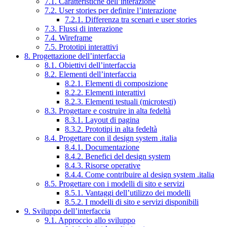
7.1. Caratteristiche dell’interazione
7.2. User stories per definire l’interazione
7.2.1. Differenza tra scenari e user stories
7.3. Flussi di interazione
7.4. Wireframe
7.5. Prototipi interattivi
8. Progettazione dell’interfaccia
8.1. Obiettivi dell’interfaccia
8.2. Elementi dell’interfaccia
8.2.1. Elementi di composizione
8.2.2. Elementi interattivi
8.2.3. Elementi testuali (microtesti)
8.3. Progettare e costruire in alta fedeltà
8.3.1. Layout di pagina
8.3.2. Prototipi in alta fedeltà
8.4. Progettare con il design system .italia
8.4.1. Documentazione
8.4.2. Benefici del design system
8.4.3. Risorse operative
8.4.4. Come contribuire al design system .italia
8.5. Progettare con i modelli di sito e servizi
8.5.1. Vantaggi dell’utilizzo dei modelli
8.5.2. I modelli di sito e servizi disponibili
9. Sviluppo dell’interfaccia
9.1. Approccio allo sviluppo