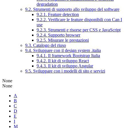
degradation
9.2. Strumenti di supporto allo sviluppo del software
9.2.1. Feature detection
9.2.2. Verificare le feature disponibili con Can I
use
9.2.3. Strumenti e risorse per CSS e JavaScript
9.2.4. Supporto browser
9.2.5. Misurare le prestazioni
9.3. Catalogo del riuso
9.4. Sviluppare con il design system .italia
9.4.1. Il framework Bootstrap Italia
9.4.2. Il kit di sviluppo React
9.4.3. Il kit di sviluppo Angular
9.5. Sviluppare con i modelli di sito e servizi
None
None
A
B
C
D
E
I
M