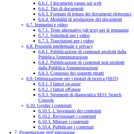
6.6.1. I documenti vanno sul web
6.6.2. Tipi di documenti
6.6.3. Formato di lettura dei documenti elettronici
6.6.4. Modalità di produzione dei documenti
6.7. Immagini e video
6.7.1. Testo alternativo (alt text) per le immagini
6.7.2. Sottotitoli per i video
6.7.3. Trascrizioni per i video
6.8. Proprietà intellettuale e privacy
6.8.1. Pubblicazione di contenuti prodotti dalla
Pubblica Amministrazione
6.8.2. Pubblicazione di contenuti non prodotti
dalla Pubblica Amministrazione
6.8.3. Consenso dei soggetti ritratti
6.9. Ottimizzazione per i motori di ricerca (SEO)
6.9.1. I fattori
on-page
6.9.2. I fattori
off-page
6.9.3. Strumenti di diagnostica SEO: Search
Console
6.10. Gestire i contenuti
6.10.1. L’inventario dei contenuti
6.10.2. Revisionare i contenuti
6.10.3. Migrare i contenuti
6.10.4. Pubblicare i contenuti
7. Progettazione dell’interazione