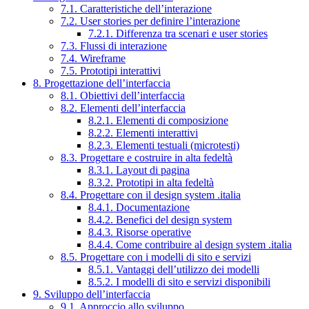
7.1. Caratteristiche dell’interazione
7.2. User stories per definire l’interazione
7.2.1. Differenza tra scenari e user stories
7.3. Flussi di interazione
7.4. Wireframe
7.5. Prototipi interattivi
8. Progettazione dell’interfaccia
8.1. Obiettivi dell’interfaccia
8.2. Elementi dell’interfaccia
8.2.1. Elementi di composizione
8.2.2. Elementi interattivi
8.2.3. Elementi testuali (microtesti)
8.3. Progettare e costruire in alta fedeltà
8.3.1. Layout di pagina
8.3.2. Prototipi in alta fedeltà
8.4. Progettare con il design system .italia
8.4.1. Documentazione
8.4.2. Benefici del design system
8.4.3. Risorse operative
8.4.4. Come contribuire al design system .italia
8.5. Progettare con i modelli di sito e servizi
8.5.1. Vantaggi dell’utilizzo dei modelli
8.5.2. I modelli di sito e servizi disponibili
9. Sviluppo dell’interfaccia
9.1. Approccio allo sviluppo