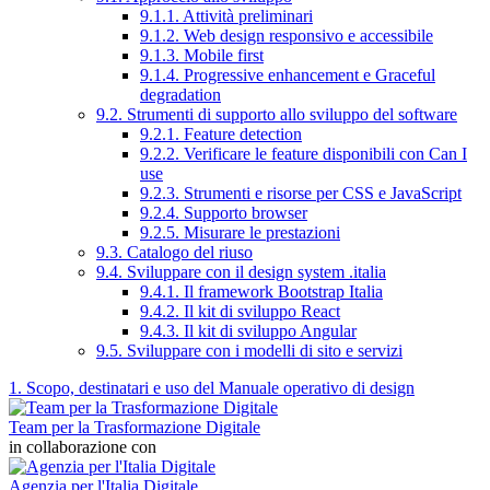
9.1.1. Attività preliminari
9.1.2. Web design responsivo e accessibile
9.1.3. Mobile first
9.1.4. Progressive enhancement e Graceful
degradation
9.2. Strumenti di supporto allo sviluppo del software
9.2.1. Feature detection
9.2.2. Verificare le feature disponibili con Can I
use
9.2.3. Strumenti e risorse per CSS e JavaScript
9.2.4. Supporto browser
9.2.5. Misurare le prestazioni
9.3. Catalogo del riuso
9.4. Sviluppare con il design system .italia
9.4.1. Il framework Bootstrap Italia
9.4.2. Il kit di sviluppo React
9.4.3. Il kit di sviluppo Angular
9.5. Sviluppare con i modelli di sito e servizi
1. Scopo, destinatari e uso del Manuale operativo di design
Team per la Trasformazione Digitale
in collaborazione con
Agenzia per l'Italia Digitale