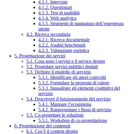
4.1.1. Interviste
4.1.2. Questionari
4.1.3. Test di usabilità
4.1.4. Web analytics
4.1.5. Strumenti di mappatura dell’esperienza
utente
4.2. Ricerca secondaria
4.2.1. Ricerca documentale
4.2.2. Analisi benchmark
4.2.3. Valutazione euristica
5. Progettazione dei servizi
5.1. Cosa sono i servizi e il service design
5.2. Progettare servizi pubblici digitali
5.3. Definire il modello di servizio
5.3.1. Identificare gli attori coinvolti
5.3.2. Formulare la proposta di valore
5.3.3. Inquadrare gli elementi costitutivi del
servizio
5.4. Descrivere il funzionamento del servizio
5.4.1. Mappare l’ecosistema
5.4.2. Rappresentare i flussi di servizio
5.5. Co-progettare le soluzioni
5.5.1. Workshop di co-progettazione
6. Progettazione dei contenuti
6.1. Cos’è il content design