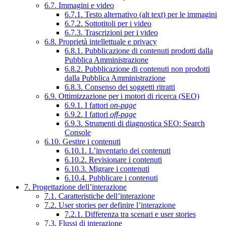
6.7. Immagini e video
6.7.1. Testo alternativo (alt text) per le immagini
6.7.2. Sottotitoli per i video
6.7.3. Trascrizioni per i video
6.8. Proprietà intellettuale e privacy
6.8.1. Pubblicazione di contenuti prodotti dalla
Pubblica Amministrazione
6.8.2. Pubblicazione di contenuti non prodotti
dalla Pubblica Amministrazione
6.8.3. Consenso dei soggetti ritratti
6.9. Ottimizzazione per i motori di ricerca (SEO)
6.9.1. I fattori
on-page
6.9.2. I fattori
off-page
6.9.3. Strumenti di diagnostica SEO: Search
Console
6.10. Gestire i contenuti
6.10.1. L’inventario dei contenuti
6.10.2. Revisionare i contenuti
6.10.3. Migrare i contenuti
6.10.4. Pubblicare i contenuti
7. Progettazione dell’interazione
7.1. Caratteristiche dell’interazione
7.2. User stories per definire l’interazione
7.2.1. Differenza tra scenari e user stories
7.3. Flussi di interazione