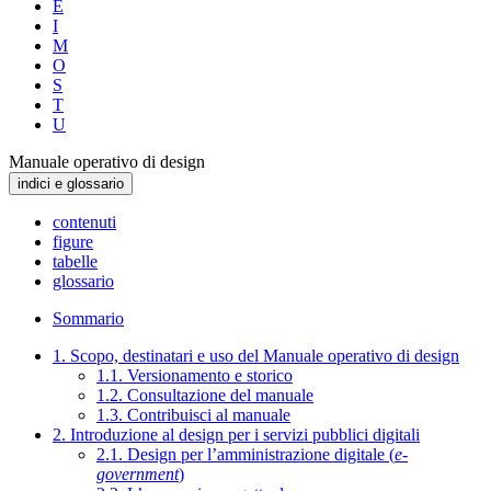
E
I
M
O
S
T
U
Manuale operativo di design
indici e glossario
contenuti
figure
tabelle
glossario
Sommario
1. Scopo, destinatari e uso del Manuale operativo di design
1.1. Versionamento e storico
1.2. Consultazione del manuale
1.3. Contribuisci al manuale
2. Introduzione al design per i servizi pubblici digitali
2.1. Design per l’amministrazione digitale (
e-
government
)