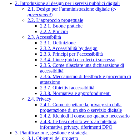
2. Introduzione al design per i servizi pubblici digitali
2.1. Design per l’amministrazione digitale (
e-
government
)
2.2. L’approccio progettuale
2.2.1. Buone pratiche
2.2.2. Principi
2.3. Accessibilità
2.3.1. Definizione
2.3.2. Accessibilità by design
2.3.3. Principi per l’accessibilità
2.3.4. Linee guida e criteri di successo
2.3.5. Come rilasciare una dichiarazione di
accessibilità
2.3.6. Meccanismo di feedback e procedura di
attuazione
2.3.7. Obiettivi accessibilità
2.3.8. Normativa e approfondimenti
2.4. Privacy
2.4.1. Come rispettare la privacy sin dalla
progettazione di un sito o servizio digitale
2.4.2. Richiedi il consenso quando necessario
2.4.3. Le basi del sito web: architettura,
informativa privacy, riferimenti DPO
3. Pianificazione, gestione e strategia
3.1. Obiettivi del progetto