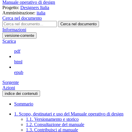
Manuale operativo di design
Progetto:
Designers Italia
Amministrazione:
italia
Cerca nel documento
Cerca nel documento
Informazioni
versione-corrente
Scarica
pdf
html
epub
Sorgente
Azioni
indice dei contenuti
Sommario
1. Scopo, destinatari e uso del Manuale operativo di design
1.1. Versionamento e storico
1.2. Consultazione del manuale
1.3. Contribuisci al manuale