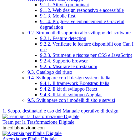
9.1.1. Attività preliminari
9.1.2. Web design responsivo e accessibile
9.1.3. Mobile first
9.1.4. Progressive enhancement e Graceful
degradation
9.2. Strumenti di supporto allo sviluppo del software
9.2.1. Feature detection
9.2.2. Verificare le feature disponibili con Can I
use
9.2.3. Strumenti e risorse per CSS e JavaScript
9.2.4. Supporto browser
9.2.5. Misurare le prestazioni
9.3. Catalogo del riuso
9.4. Sviluppare con il design system .italia
9.4.1. Il framework Bootstrap Italia
9.4.2. Il kit di sviluppo React
9.4.3. Il kit di sviluppo Angular
9.5. Sviluppare con i modelli di sito e servizi
1. Scopo, destinatari e uso del Manuale operativo di design
Team per la Trasformazione Digitale
in collaborazione con
Agenzia per l'Italia Digitale