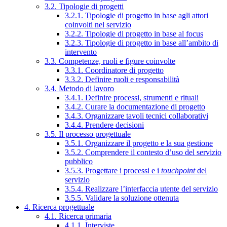
3.2. Tipologie di progetti
3.2.1. Tipologie di progetto in base agli attori
coinvolti nel servizio
3.2.2. Tipologie di progetto in base al focus
3.2.3. Tipologie di progetto in base all’ambito di
intervento
3.3. Competenze, ruoli e figure coinvolte
3.3.1. Coordinatore di progetto
3.3.2. Definire ruoli e responsabilità
3.4. Metodo di lavoro
3.4.1. Definire processi, strumenti e rituali
3.4.2. Curare la documentazione di progetto
3.4.3. Organizzare tavoli tecnici collaborativi
3.4.4. Prendere decisioni
3.5. Il processo progettuale
3.5.1. Organizzare il progetto e la sua gestione
3.5.2. Comprendere il contesto d’uso del servizio
pubblico
3.5.3. Progettare i processi e i
touchpoint
del
servizio
3.5.4. Realizzare l’interfaccia utente del servizio
3.5.5. Validare la soluzione ottenuta
4. Ricerca progettuale
4.1. Ricerca primaria
4.1.1. Interviste