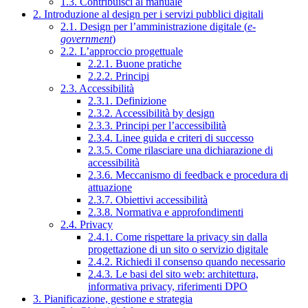
1.3. Contribuisci al manuale
2. Introduzione al design per i servizi pubblici digitali
2.1. Design per l’amministrazione digitale (
e-
government
)
2.2. L’approccio progettuale
2.2.1. Buone pratiche
2.2.2. Principi
2.3. Accessibilità
2.3.1. Definizione
2.3.2. Accessibilità by design
2.3.3. Principi per l’accessibilità
2.3.4. Linee guida e criteri di successo
2.3.5. Come rilasciare una dichiarazione di
accessibilità
2.3.6. Meccanismo di feedback e procedura di
attuazione
2.3.7. Obiettivi accessibilità
2.3.8. Normativa e approfondimenti
2.4. Privacy
2.4.1. Come rispettare la privacy sin dalla
progettazione di un sito o servizio digitale
2.4.2. Richiedi il consenso quando necessario
2.4.3. Le basi del sito web: architettura,
informativa privacy, riferimenti DPO
3. Pianificazione, gestione e strategia