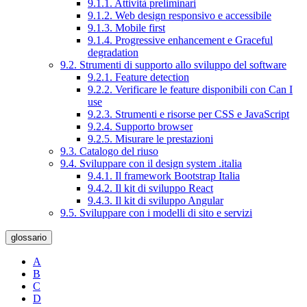
9.1.1. Attività preliminari
9.1.2. Web design responsivo e accessibile
9.1.3. Mobile first
9.1.4. Progressive enhancement e Graceful
degradation
9.2. Strumenti di supporto allo sviluppo del software
9.2.1. Feature detection
9.2.2. Verificare le feature disponibili con Can I
use
9.2.3. Strumenti e risorse per CSS e JavaScript
9.2.4. Supporto browser
9.2.5. Misurare le prestazioni
9.3. Catalogo del riuso
9.4. Sviluppare con il design system .italia
9.4.1. Il framework Bootstrap Italia
9.4.2. Il kit di sviluppo React
9.4.3. Il kit di sviluppo Angular
9.5. Sviluppare con i modelli di sito e servizi
glossario
A
B
C
D