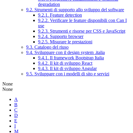
degradation
9.2. Strumenti di supporto allo sviluppo del software
9.2.1. Feature detection
9.2.2. Verificare le feature disponibili con Can I
use
9.2.3. Strumenti e risorse per CSS e JavaScript
9.2.4. Supporto browser
9.2.5. Misurare le prestazioni
9.3. Catalogo del riuso
9.4. Sviluppare con il design system .italia
9.4.1. Il framework Bootstrap Italia
9.4.2. Il kit di sviluppo React
9.4.3. Il kit di sviluppo Angular
9.5. Sviluppare con i modelli di sito e servizi
None
None
A
B
C
D
E
I
M