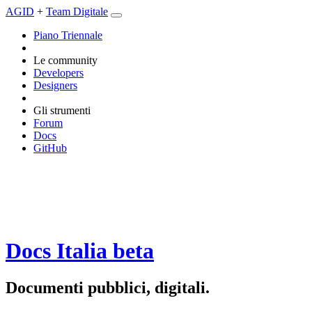
AGID
+
Team Digitale
Piano Triennale
Le community
Developers
Designers
Gli strumenti
Forum
Docs
GitHub
Docs Italia
beta
Documenti pubblici, digitali.