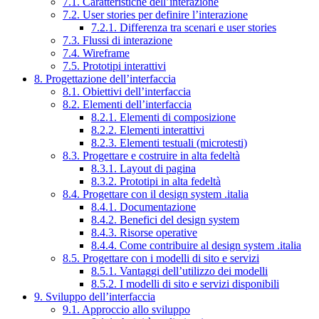
7.1. Caratteristiche dell’interazione
7.2. User stories per definire l’interazione
7.2.1. Differenza tra scenari e user stories
7.3. Flussi di interazione
7.4. Wireframe
7.5. Prototipi interattivi
8. Progettazione dell’interfaccia
8.1. Obiettivi dell’interfaccia
8.2. Elementi dell’interfaccia
8.2.1. Elementi di composizione
8.2.2. Elementi interattivi
8.2.3. Elementi testuali (microtesti)
8.3. Progettare e costruire in alta fedeltà
8.3.1. Layout di pagina
8.3.2. Prototipi in alta fedeltà
8.4. Progettare con il design system .italia
8.4.1. Documentazione
8.4.2. Benefici del design system
8.4.3. Risorse operative
8.4.4. Come contribuire al design system .italia
8.5. Progettare con i modelli di sito e servizi
8.5.1. Vantaggi dell’utilizzo dei modelli
8.5.2. I modelli di sito e servizi disponibili
9. Sviluppo dell’interfaccia
9.1. Approccio allo sviluppo