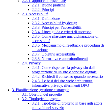
2.2. L’approccio progettuale
2.2.1. Buone pratiche
2.2.2. Principi
2.3. Accessibilità
2.3.1. Definizione
2.3.2. Accessibilità by design
2.3.3. Principi per l’accessibilità
2.3.4. Linee guida e criteri di successo
2.3.5. Come rilasciare una dichiarazione di
accessibilità
2.3.6. Meccanismo di feedback e procedura di
attuazione
2.3.7. Obiettivi accessibilità
2.3.8. Normativa e approfondimenti
2.4. Privacy
2.4.1. Come rispettare la privacy sin dalla
progettazione di un sito o servizio digitale
2.4.2. Richiedi il consenso quando necessario
2.4.3. Le basi del sito web: architettura,
informativa privacy, riferimenti DPO
3. Pianificazione, gestione e strategia
3.1. Obiettivi del progetto
3.2. Tipologie di progetti
3.2.1. Tipologie di progetto in base agli attori
coinvolti nel servizio