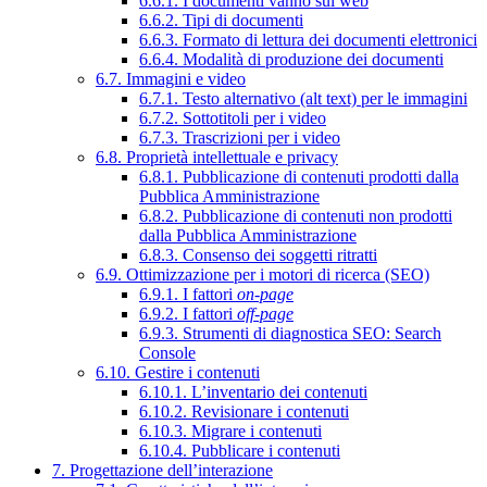
6.6.1. I documenti vanno sul web
6.6.2. Tipi di documenti
6.6.3. Formato di lettura dei documenti elettronici
6.6.4. Modalità di produzione dei documenti
6.7. Immagini e video
6.7.1. Testo alternativo (alt text) per le immagini
6.7.2. Sottotitoli per i video
6.7.3. Trascrizioni per i video
6.8. Proprietà intellettuale e privacy
6.8.1. Pubblicazione di contenuti prodotti dalla
Pubblica Amministrazione
6.8.2. Pubblicazione di contenuti non prodotti
dalla Pubblica Amministrazione
6.8.3. Consenso dei soggetti ritratti
6.9. Ottimizzazione per i motori di ricerca (SEO)
6.9.1. I fattori
on-page
6.9.2. I fattori
off-page
6.9.3. Strumenti di diagnostica SEO: Search
Console
6.10. Gestire i contenuti
6.10.1. L’inventario dei contenuti
6.10.2. Revisionare i contenuti
6.10.3. Migrare i contenuti
6.10.4. Pubblicare i contenuti
7. Progettazione dell’interazione