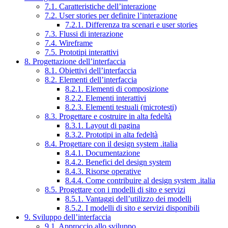
7.1. Caratteristiche dell’interazione
7.2. User stories per definire l’interazione
7.2.1. Differenza tra scenari e user stories
7.3. Flussi di interazione
7.4. Wireframe
7.5. Prototipi interattivi
8. Progettazione dell’interfaccia
8.1. Obiettivi dell’interfaccia
8.2. Elementi dell’interfaccia
8.2.1. Elementi di composizione
8.2.2. Elementi interattivi
8.2.3. Elementi testuali (microtesti)
8.3. Progettare e costruire in alta fedeltà
8.3.1. Layout di pagina
8.3.2. Prototipi in alta fedeltà
8.4. Progettare con il design system .italia
8.4.1. Documentazione
8.4.2. Benefici del design system
8.4.3. Risorse operative
8.4.4. Come contribuire al design system .italia
8.5. Progettare con i modelli di sito e servizi
8.5.1. Vantaggi dell’utilizzo dei modelli
8.5.2. I modelli di sito e servizi disponibili
9. Sviluppo dell’interfaccia
9.1. Approccio allo sviluppo