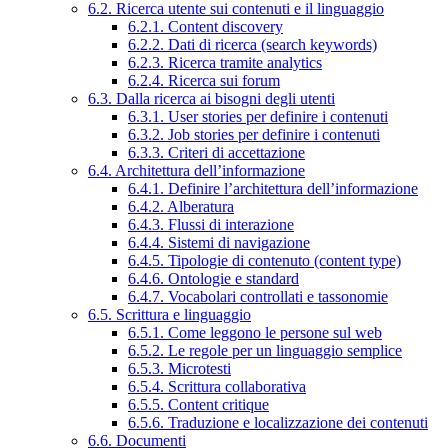
6.2. Ricerca utente sui contenuti e il linguaggio
6.2.1. Content discovery
6.2.2. Dati di ricerca (search keywords)
6.2.3. Ricerca tramite analytics
6.2.4. Ricerca sui forum
6.3. Dalla ricerca ai bisogni degli utenti
6.3.1. User stories per definire i contenuti
6.3.2. Job stories per definire i contenuti
6.3.3. Criteri di accettazione
6.4. Architettura dell’informazione
6.4.1. Definire l’architettura dell’informazione
6.4.2. Alberatura
6.4.3. Flussi di interazione
6.4.4. Sistemi di navigazione
6.4.5. Tipologie di contenuto (content type)
6.4.6. Ontologie e standard
6.4.7. Vocabolari controllati e tassonomie
6.5. Scrittura e linguaggio
6.5.1. Come leggono le persone sul web
6.5.2. Le regole per un linguaggio semplice
6.5.3. Microtesti
6.5.4. Scrittura collaborativa
6.5.5. Content critique
6.5.6. Traduzione e localizzazione dei contenuti
6.6. Documenti