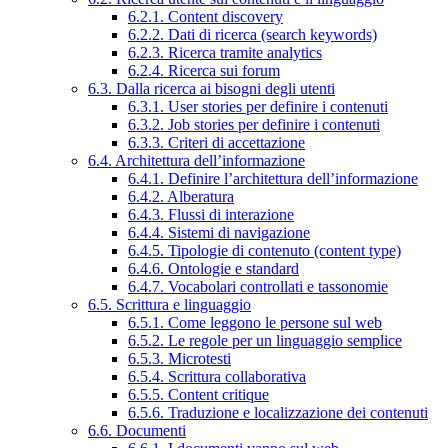
6.2.1. Content discovery
6.2.2. Dati di ricerca (search keywords)
6.2.3. Ricerca tramite analytics
6.2.4. Ricerca sui forum
6.3. Dalla ricerca ai bisogni degli utenti
6.3.1. User stories per definire i contenuti
6.3.2. Job stories per definire i contenuti
6.3.3. Criteri di accettazione
6.4. Architettura dell’informazione
6.4.1. Definire l’architettura dell’informazione
6.4.2. Alberatura
6.4.3. Flussi di interazione
6.4.4. Sistemi di navigazione
6.4.5. Tipologie di contenuto (content type)
6.4.6. Ontologie e standard
6.4.7. Vocabolari controllati e tassonomie
6.5. Scrittura e linguaggio
6.5.1. Come leggono le persone sul web
6.5.2. Le regole per un linguaggio semplice
6.5.3. Microtesti
6.5.4. Scrittura collaborativa
6.5.5. Content critique
6.5.6. Traduzione e localizzazione dei contenuti
6.6. Documenti