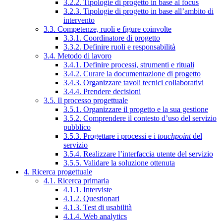
3.2.2. Tipologie di progetto in base al focus
3.2.3. Tipologie di progetto in base all’ambito di
intervento
3.3. Competenze, ruoli e figure coinvolte
3.3.1. Coordinatore di progetto
3.3.2. Definire ruoli e responsabilità
3.4. Metodo di lavoro
3.4.1. Definire processi, strumenti e rituali
3.4.2. Curare la documentazione di progetto
3.4.3. Organizzare tavoli tecnici collaborativi
3.4.4. Prendere decisioni
3.5. Il processo progettuale
3.5.1. Organizzare il progetto e la sua gestione
3.5.2. Comprendere il contesto d’uso del servizio
pubblico
3.5.3. Progettare i processi e i
touchpoint
del
servizio
3.5.4. Realizzare l’interfaccia utente del servizio
3.5.5. Validare la soluzione ottenuta
4. Ricerca progettuale
4.1. Ricerca primaria
4.1.1. Interviste
4.1.2. Questionari
4.1.3. Test di usabilità
4.1.4. Web analytics