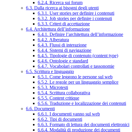
6.2.4. Ricerca sui forum
6.3. Dalla ricerca ai bisogni degli utenti
6.3.1. User stories per definire i contenuti
6.3.2. Job stories per definire i contenuti
6.3.3. Criteri di accettazione
6.4. Architettura dell’informazione
6.4.1. Definire l’architettura dell’informazione
6.4.2. Alberatura
6.4.3. Flussi di interazione
6.4.4. Sistemi di navigazione
6.4.5. Tipologie di contenuto (content type)
6.4.6. Ontologie e standard
6.4.7. Vocabolari controllati e tassonomie
6.5. Scrittura e linguaggio
6.5.1. Come leggono le persone sul web
6.5.2. Le regole per un linguaggio semplice
6.5.3. Microtesti
6.5.4. Scrittura collaborativa
6.5.5. Content critique
6.5.6. Traduzione e localizzazione dei contenuti
6.6. Documenti
6.6.1. I documenti vanno sul web
6.6.2. Tipi di documenti
6.6.3. Formato di lettura dei documenti elettronici
6.6.4. Modalità di produzione dei documenti