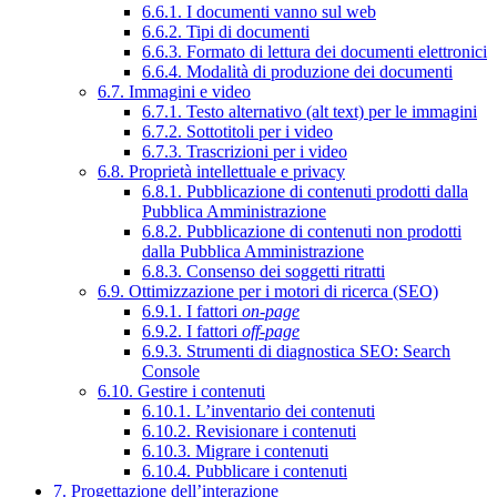
6.6.1. I documenti vanno sul web
6.6.2. Tipi di documenti
6.6.3. Formato di lettura dei documenti elettronici
6.6.4. Modalità di produzione dei documenti
6.7. Immagini e video
6.7.1. Testo alternativo (alt text) per le immagini
6.7.2. Sottotitoli per i video
6.7.3. Trascrizioni per i video
6.8. Proprietà intellettuale e privacy
6.8.1. Pubblicazione di contenuti prodotti dalla
Pubblica Amministrazione
6.8.2. Pubblicazione di contenuti non prodotti
dalla Pubblica Amministrazione
6.8.3. Consenso dei soggetti ritratti
6.9. Ottimizzazione per i motori di ricerca (SEO)
6.9.1. I fattori
on-page
6.9.2. I fattori
off-page
6.9.3. Strumenti di diagnostica SEO: Search
Console
6.10. Gestire i contenuti
6.10.1. L’inventario dei contenuti
6.10.2. Revisionare i contenuti
6.10.3. Migrare i contenuti
6.10.4. Pubblicare i contenuti
7. Progettazione dell’interazione