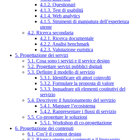
4.1.2. Questionari
4.1.3. Test di usabilità
4.1.4. Web analytics
4.1.5. Strumenti di mappatura dell’esperienza
utente
4.2. Ricerca secondaria
4.2.1. Ricerca documentale
4.2.2. Analisi benchmark
4.2.3. Valutazione euristica
5. Progettazione dei servizi
5.1. Cosa sono i servizi e il service design
5.2. Progettare servizi pubblici digitali
5.3. Definire il modello di servizio
5.3.1. Identificare gli attori coinvolti
5.3.2. Formulare la proposta di valore
5.3.3. Inquadrare gli elementi costitutivi del
servizio
5.4. Descrivere il funzionamento del servizio
5.4.1. Mappare l’ecosistema
5.4.2. Rappresentare i flussi di servizio
5.5. Co-progettare le soluzioni
5.5.1. Workshop di co-progettazione
6. Progettazione dei contenuti
6.1. Cos’è il content design
6.2. Ricerca utente sui contenuti e il linguaggio