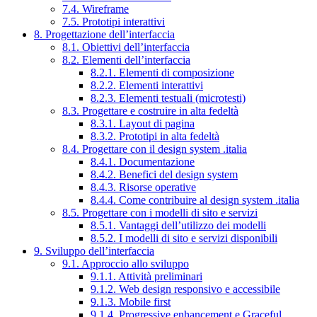
7.4. Wireframe
7.5. Prototipi interattivi
8. Progettazione dell’interfaccia
8.1. Obiettivi dell’interfaccia
8.2. Elementi dell’interfaccia
8.2.1. Elementi di composizione
8.2.2. Elementi interattivi
8.2.3. Elementi testuali (microtesti)
8.3. Progettare e costruire in alta fedeltà
8.3.1. Layout di pagina
8.3.2. Prototipi in alta fedeltà
8.4. Progettare con il design system .italia
8.4.1. Documentazione
8.4.2. Benefici del design system
8.4.3. Risorse operative
8.4.4. Come contribuire al design system .italia
8.5. Progettare con i modelli di sito e servizi
8.5.1. Vantaggi dell’utilizzo dei modelli
8.5.2. I modelli di sito e servizi disponibili
9. Sviluppo dell’interfaccia
9.1. Approccio allo sviluppo
9.1.1. Attività preliminari
9.1.2. Web design responsivo e accessibile
9.1.3. Mobile first
9.1.4. Progressive enhancement e Graceful