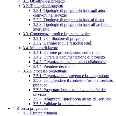
3.1. Obiettivi del progetto
3.2. Tipologie di progetti
3.2.1. Tipologie di progetto in base agli attori
coinvolti nel servizio
3.2.2. Tipologie di progetto in base al focus
3.2.3. Tipologie di progetto in base all’ambito di
intervento
3.3. Competenze, ruoli e figure coinvolte
3.3.1. Coordinatore di progetto
3.3.2. Definire ruoli e responsabilità
3.4. Metodo di lavoro
3.4.1. Definire processi, strumenti e rituali
3.4.2. Curare la documentazione di progetto
3.4.3. Organizzare tavoli tecnici collaborativi
3.4.4. Prendere decisioni
3.5. Il processo progettuale
3.5.1. Organizzare il progetto e la sua gestione
3.5.2. Comprendere il contesto d’uso del servizio
pubblico
3.5.3. Progettare i processi e i
touchpoint
del
servizio
3.5.4. Realizzare l’interfaccia utente del servizio
3.5.5. Validare la soluzione ottenuta
4. Ricerca progettuale
4.1. Ricerca primaria