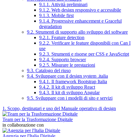
9.1.1. Attività preliminari
9.1.2. Web design responsivo e accessibile
9.1.3. Mobile first
9.1.4. Progressive enhancement e Graceful
degradation
9.2. Strumenti di supporto allo sviluppo del software
9.2.1. Feature detection
9.2.2. Verificare le feature disponibili con Can I
use
9.2.3. Strumenti e risorse per CSS e JavaScript
9.2.4. Supporto browser
9.2.5. Misurare le prestazioni
9.3. Catalogo del riuso
9.4. Sviluppare con il design system .italia
9.4.1. Il framework Bootstrap Italia
9.4.2. Il kit di sviluppo React
9.4.3. Il kit di sviluppo Angular
9.5. Sviluppare con i modelli di sito e servizi
1. Scopo, destinatari e uso del Manuale operativo di design
Team per la Trasformazione Digitale
in collaborazione con
Agenzia per l'Italia Digitale