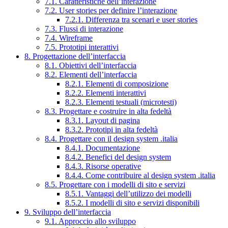
7.1. Caratteristiche dell’interazione
7.2. User stories per definire l’interazione
7.2.1. Differenza tra scenari e user stories
7.3. Flussi di interazione
7.4. Wireframe
7.5. Prototipi interattivi
8. Progettazione dell’interfaccia
8.1. Obiettivi dell’interfaccia
8.2. Elementi dell’interfaccia
8.2.1. Elementi di composizione
8.2.2. Elementi interattivi
8.2.3. Elementi testuali (microtesti)
8.3. Progettare e costruire in alta fedeltà
8.3.1. Layout di pagina
8.3.2. Prototipi in alta fedeltà
8.4. Progettare con il design system .italia
8.4.1. Documentazione
8.4.2. Benefici del design system
8.4.3. Risorse operative
8.4.4. Come contribuire al design system .italia
8.5. Progettare con i modelli di sito e servizi
8.5.1. Vantaggi dell’utilizzo dei modelli
8.5.2. I modelli di sito e servizi disponibili
9. Sviluppo dell’interfaccia
9.1. Approccio allo sviluppo