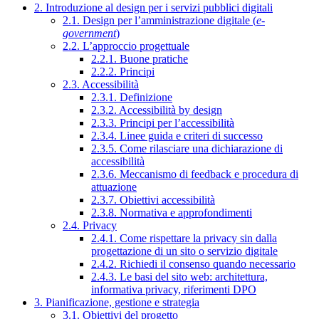
2. Introduzione al design per i servizi pubblici digitali
2.1. Design per l’amministrazione digitale (
e-
government
)
2.2. L’approccio progettuale
2.2.1. Buone pratiche
2.2.2. Principi
2.3. Accessibilità
2.3.1. Definizione
2.3.2. Accessibilità by design
2.3.3. Principi per l’accessibilità
2.3.4. Linee guida e criteri di successo
2.3.5. Come rilasciare una dichiarazione di
accessibilità
2.3.6. Meccanismo di feedback e procedura di
attuazione
2.3.7. Obiettivi accessibilità
2.3.8. Normativa e approfondimenti
2.4. Privacy
2.4.1. Come rispettare la privacy sin dalla
progettazione di un sito o servizio digitale
2.4.2. Richiedi il consenso quando necessario
2.4.3. Le basi del sito web: architettura,
informativa privacy, riferimenti DPO
3. Pianificazione, gestione e strategia
3.1. Obiettivi del progetto