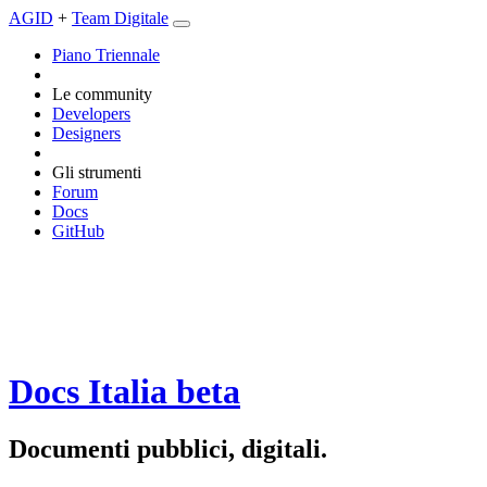
AGID
+
Team Digitale
Piano Triennale
Le community
Developers
Designers
Gli strumenti
Forum
Docs
GitHub
Docs Italia
beta
Documenti pubblici, digitali.