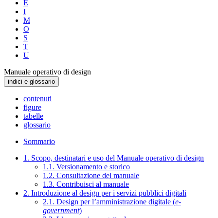
E
I
M
O
S
T
U
Manuale operativo di design
indici e glossario
contenuti
figure
tabelle
glossario
Sommario
1. Scopo, destinatari e uso del Manuale operativo di design
1.1. Versionamento e storico
1.2. Consultazione del manuale
1.3. Contribuisci al manuale
2. Introduzione al design per i servizi pubblici digitali
2.1. Design per l’amministrazione digitale (
e-
government
)