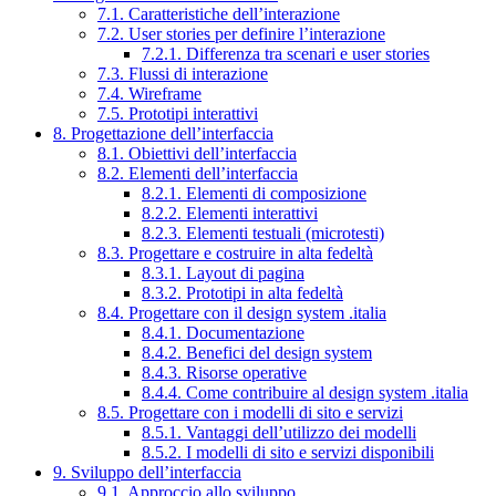
7.1. Caratteristiche dell’interazione
7.2. User stories per definire l’interazione
7.2.1. Differenza tra scenari e user stories
7.3. Flussi di interazione
7.4. Wireframe
7.5. Prototipi interattivi
8. Progettazione dell’interfaccia
8.1. Obiettivi dell’interfaccia
8.2. Elementi dell’interfaccia
8.2.1. Elementi di composizione
8.2.2. Elementi interattivi
8.2.3. Elementi testuali (microtesti)
8.3. Progettare e costruire in alta fedeltà
8.3.1. Layout di pagina
8.3.2. Prototipi in alta fedeltà
8.4. Progettare con il design system .italia
8.4.1. Documentazione
8.4.2. Benefici del design system
8.4.3. Risorse operative
8.4.4. Come contribuire al design system .italia
8.5. Progettare con i modelli di sito e servizi
8.5.1. Vantaggi dell’utilizzo dei modelli
8.5.2. I modelli di sito e servizi disponibili
9. Sviluppo dell’interfaccia
9.1. Approccio allo sviluppo