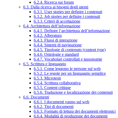
6.2.4. Ricerca sui forum
6.3. Dalla ricerca ai bisogni degli utenti
6.3.1. User stories per definire i contenuti
6.3.2. Job stories per definire i contenuti
6.3.3. Criteri di accettazione
6.4. Architettura dell’informazione
6.4.1. Definire l’architettura dell’informazione
6.4.2. Alberatura
6.4.3. Flussi di interazione
6.4.4. Sistemi di navigazione
6.4.5. Tipologie di contenuto (content type)
6.4.6. Ontologie e standard
6.4.7. Vocabolari controllati e tassonomie
6.5. Scrittura e linguaggio
6.5.1. Come leggono le persone sul web
6.5.2. Le regole per un linguaggio semplice
6.5.3. Microtesti
6.5.4. Scrittura collaborativa
6.5.5. Content critique
6.5.6. Traduzione e localizzazione dei contenuti
6.6. Documenti
6.6.1. I documenti vanno sul web
6.6.2. Tipi di documenti
6.6.3. Formato di lettura dei documenti elettronici
6.6.4. Modalità di produzione dei documenti