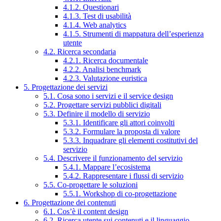
4.1.2. Questionari
4.1.3. Test di usabilità
4.1.4. Web analytics
4.1.5. Strumenti di mappatura dell’esperienza
utente
4.2. Ricerca secondaria
4.2.1. Ricerca documentale
4.2.2. Analisi benchmark
4.2.3. Valutazione euristica
5. Progettazione dei servizi
5.1. Cosa sono i servizi e il service design
5.2. Progettare servizi pubblici digitali
5.3. Definire il modello di servizio
5.3.1. Identificare gli attori coinvolti
5.3.2. Formulare la proposta di valore
5.3.3. Inquadrare gli elementi costitutivi del
servizio
5.4. Descrivere il funzionamento del servizio
5.4.1. Mappare l’ecosistema
5.4.2. Rappresentare i flussi di servizio
5.5. Co-progettare le soluzioni
5.5.1. Workshop di co-progettazione
6. Progettazione dei contenuti
6.1. Cos’è il content design
6.2. Ricerca utente sui contenuti e il linguaggio