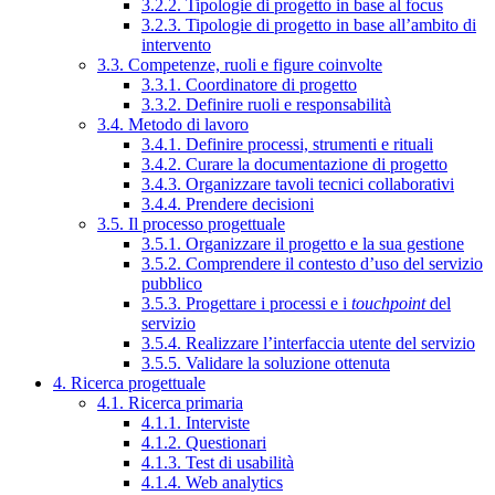
3.2.2. Tipologie di progetto in base al focus
3.2.3. Tipologie di progetto in base all’ambito di
intervento
3.3. Competenze, ruoli e figure coinvolte
3.3.1. Coordinatore di progetto
3.3.2. Definire ruoli e responsabilità
3.4. Metodo di lavoro
3.4.1. Definire processi, strumenti e rituali
3.4.2. Curare la documentazione di progetto
3.4.3. Organizzare tavoli tecnici collaborativi
3.4.4. Prendere decisioni
3.5. Il processo progettuale
3.5.1. Organizzare il progetto e la sua gestione
3.5.2. Comprendere il contesto d’uso del servizio
pubblico
3.5.3. Progettare i processi e i
touchpoint
del
servizio
3.5.4. Realizzare l’interfaccia utente del servizio
3.5.5. Validare la soluzione ottenuta
4. Ricerca progettuale
4.1. Ricerca primaria
4.1.1. Interviste
4.1.2. Questionari
4.1.3. Test di usabilità
4.1.4. Web analytics