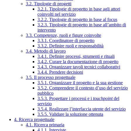
3.2. Tipologie di progetti
3.2.1. Tipologie di progetto in base agli attori
coinvolti nel servizio
3.2.2. Tipologie di progetto in base al focus
3.2.3. Tipologie di progetto in base all’ambito di
intervento
3.3. Competenze, ruoli e figure coinvolte
3.3.1. Coordinatore di progetto
3.3.2. Definire ruoli e responsabilità
3.4. Metodo di lavoro
3.4.1. Definire processi, strumenti e rituali
3.4.2. Curare la documentazione di progetto
3.4.3. Organizzare tavoli tecnici collaborativi
3.4.4. Prendere decisioni
3.5. Il processo progettuale
3.5.1. Organizzare il progetto e la sua gestione
3.5.2. Comprendere il contesto d’uso del servizio
pubblico
3.5.3. Progettare i processi e i
touchpoint
del
servizio
3.5.4. Realizzare l’interfaccia utente del servizio
3.5.5. Validare la soluzione ottenuta
4. Ricerca progettuale
4.1. Ricerca primaria
4.1.1. Interviste