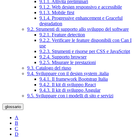
9.1.1. Attività preliminari
9.1.2. Web design responsivo e accessibile
9.1.3. Mobile first
9.1.4. Progressive enhancement e Graceful
degradation
9.2. Strumenti di supporto allo sviluppo del software
9.2.1. Feature detection
9.2.2. Verificare le feature disponibili con Can I
use
9.2.3. Strumenti e risorse per CSS e JavaScript
9.2.4. Supporto browser
9.2.5. Misurare le prestazioni
9.3. Catalogo del riuso
9.4. Sviluppare con il design system .italia
9.4.1. Il framework Bootstrap Italia
9.4.2. Il kit di sviluppo React
9.4.3. Il kit di sviluppo Angular
9.5. Sviluppare con i modelli di sito e servizi
glossario
A
B
C
D