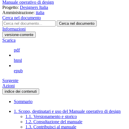
Manuale operativo di design
Progetto:
Designers Italia
Amministrazione:
italia
Cerca nel documento
Cerca nel documento
Informazioni
versione-corrente
Scarica
pdf
html
epub
Sorgente
Azioni
indice dei contenuti
Sommario
1. Scopo, destinatari e uso del Manuale operativo di design
1.1. Versionamento e storico
1.2. Consultazione del manuale
1.3. Contribuisci al manuale