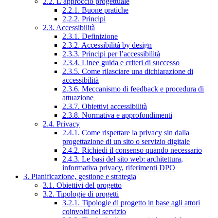
2.2. L’approccio progettuale
2.2.1. Buone pratiche
2.2.2. Principi
2.3. Accessibilità
2.3.1. Definizione
2.3.2. Accessibilità by design
2.3.3. Principi per l’accessibilità
2.3.4. Linee guida e criteri di successo
2.3.5. Come rilasciare una dichiarazione di
accessibilità
2.3.6. Meccanismo di feedback e procedura di
attuazione
2.3.7. Obiettivi accessibilità
2.3.8. Normativa e approfondimenti
2.4. Privacy
2.4.1. Come rispettare la privacy sin dalla
progettazione di un sito o servizio digitale
2.4.2. Richiedi il consenso quando necessario
2.4.3. Le basi del sito web: architettura,
informativa privacy, riferimenti DPO
3. Pianificazione, gestione e strategia
3.1. Obiettivi del progetto
3.2. Tipologie di progetti
3.2.1. Tipologie di progetto in base agli attori
coinvolti nel servizio