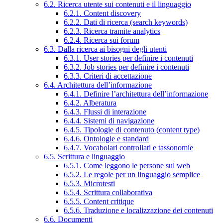
6.2. Ricerca utente sui contenuti e il linguaggio
6.2.1. Content discovery
6.2.2. Dati di ricerca (search keywords)
6.2.3. Ricerca tramite analytics
6.2.4. Ricerca sui forum
6.3. Dalla ricerca ai bisogni degli utenti
6.3.1. User stories per definire i contenuti
6.3.2. Job stories per definire i contenuti
6.3.3. Criteri di accettazione
6.4. Architettura dell’informazione
6.4.1. Definire l’architettura dell’informazione
6.4.2. Alberatura
6.4.3. Flussi di interazione
6.4.4. Sistemi di navigazione
6.4.5. Tipologie di contenuto (content type)
6.4.6. Ontologie e standard
6.4.7. Vocabolari controllati e tassonomie
6.5. Scrittura e linguaggio
6.5.1. Come leggono le persone sul web
6.5.2. Le regole per un linguaggio semplice
6.5.3. Microtesti
6.5.4. Scrittura collaborativa
6.5.5. Content critique
6.5.6. Traduzione e localizzazione dei contenuti
6.6. Documenti