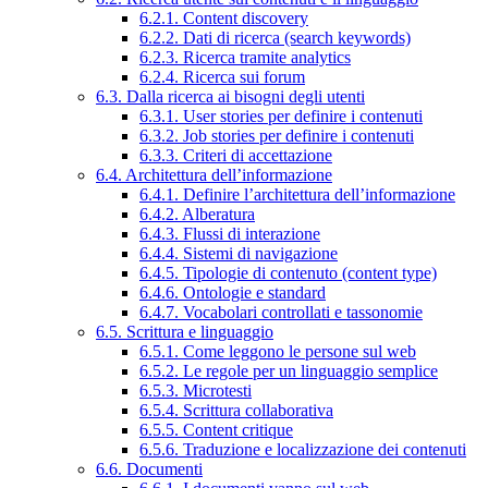
6.2.1. Content discovery
6.2.2. Dati di ricerca (search keywords)
6.2.3. Ricerca tramite analytics
6.2.4. Ricerca sui forum
6.3. Dalla ricerca ai bisogni degli utenti
6.3.1. User stories per definire i contenuti
6.3.2. Job stories per definire i contenuti
6.3.3. Criteri di accettazione
6.4. Architettura dell’informazione
6.4.1. Definire l’architettura dell’informazione
6.4.2. Alberatura
6.4.3. Flussi di interazione
6.4.4. Sistemi di navigazione
6.4.5. Tipologie di contenuto (content type)
6.4.6. Ontologie e standard
6.4.7. Vocabolari controllati e tassonomie
6.5. Scrittura e linguaggio
6.5.1. Come leggono le persone sul web
6.5.2. Le regole per un linguaggio semplice
6.5.3. Microtesti
6.5.4. Scrittura collaborativa
6.5.5. Content critique
6.5.6. Traduzione e localizzazione dei contenuti
6.6. Documenti