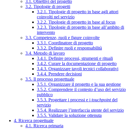
3.1. Obiettivi del progetto
3.2. Tipologie di progetti
3.2.1. Tipologie di progetto in base agli attori
coinvolti nel servizio
3.2.2. Tipologie di progetto in base al focus
3.2.3. Tipologie di progetto in base all’ambito di
intervento
3.3. Competenze, ruoli e figure coinvolte
3.3.1. Coordinatore di progetto
3.3.2. Definire ruoli e responsabilità
3.4. Metodo di lavoro
3.4.1. Definire processi, strumenti e rituali
3.4.2. Curare la documentazione di progetto
3.4.3. Organizzare tavoli tecnici collaborativi
3.4.4. Prendere decisioni
3.5. Il processo progettuale
3.5.1. Organizzare il progetto e la sua gestione
3.5.2. Comprendere il contesto d’uso del servizio
pubblico
3.5.3. Progettare i processi e i
touchpoint
del
servizio
3.5.4. Realizzare l’interfaccia utente del servizio
3.5.5. Validare la soluzione ottenuta
4. Ricerca progettuale
4.1. Ricerca primaria