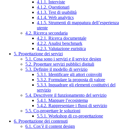
4.1.1. Interviste
4.1.2. Questionari
4.1.3. Test di usabilità
4.1.4. Web analytics
4.1.5. Strumenti di mappatura dell’esperienza
utente
4.2. Ricerca secondaria
4.2.1. Ricerca documentale
4.2.2. Analisi benchmark
4.2.3. Valutazione euristica
5. Progettazione dei servizi
5.1. Cosa sono i servizi e il service design
5.2. Progettare servizi pubblici digitali
5.3. Definire il modello di servizio
5.3.1. Identificare gli attori coinvolti
5.3.2. Formulare la proposta di valore
5.3.3. Inquadrare gli elementi costitutivi del
servizio
5.4. Descrivere il funzionamento del servizio
5.4.1. Mappare l’ecosistema
5.4.2. Rappresentare i flussi di servizio
5.5. Co-progettare le soluzioni
5.5.1. Workshop di co-progettazione
6. Progettazione dei contenuti
6.1. Cos’è il content design