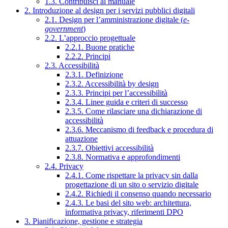
1.3. Contribuisci al manuale
2. Introduzione al design per i servizi pubblici digitali
2.1. Design per l’amministrazione digitale (
e-
government
)
2.2. L’approccio progettuale
2.2.1. Buone pratiche
2.2.2. Principi
2.3. Accessibilità
2.3.1. Definizione
2.3.2. Accessibilità by design
2.3.3. Principi per l’accessibilità
2.3.4. Linee guida e criteri di successo
2.3.5. Come rilasciare una dichiarazione di
accessibilità
2.3.6. Meccanismo di feedback e procedura di
attuazione
2.3.7. Obiettivi accessibilità
2.3.8. Normativa e approfondimenti
2.4. Privacy
2.4.1. Come rispettare la privacy sin dalla
progettazione di un sito o servizio digitale
2.4.2. Richiedi il consenso quando necessario
2.4.3. Le basi del sito web: architettura,
informativa privacy, riferimenti DPO
3. Pianificazione, gestione e strategia