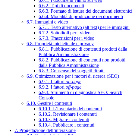
6.6.1. I documenti vanno sul web
6.6.2. Tipi di documenti
6.6.3. Formato di lettura dei documenti elettronici
6.6.4. Modalità di produzione dei documenti
6.7. Immagini e video
6.7.1. Testo alternativo (alt text) per le immagini
6.7.2. Sottotitoli per i video
6.7.3. Trascrizioni per i video
6.8. Proprietà intellettuale e privacy
6.8.1. Pubblicazione di contenuti prodotti dalla
Pubblica Amministrazione
6.8.2. Pubblicazione di contenuti non prodotti
dalla Pubblica Amministrazione
6.8.3. Consenso dei soggetti ritratti
6.9. Ottimizzazione per i motori di ricerca (SEO)
6.9.1. I fattori
on-page
6.9.2. I fattori
off-page
6.9.3. Strumenti di diagnostica SEO: Search
Console
6.10. Gestire i contenuti
6.10.1. L’inventario dei contenuti
6.10.2. Revisionare i contenuti
6.10.3. Migrare i contenuti
6.10.4. Pubblicare i contenuti
7. Progettazione dell’interazione