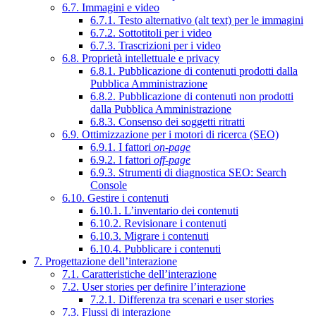
6.7. Immagini e video
6.7.1. Testo alternativo (alt text) per le immagini
6.7.2. Sottotitoli per i video
6.7.3. Trascrizioni per i video
6.8. Proprietà intellettuale e privacy
6.8.1. Pubblicazione di contenuti prodotti dalla
Pubblica Amministrazione
6.8.2. Pubblicazione di contenuti non prodotti
dalla Pubblica Amministrazione
6.8.3. Consenso dei soggetti ritratti
6.9. Ottimizzazione per i motori di ricerca (SEO)
6.9.1. I fattori
on-page
6.9.2. I fattori
off-page
6.9.3. Strumenti di diagnostica SEO: Search
Console
6.10. Gestire i contenuti
6.10.1. L’inventario dei contenuti
6.10.2. Revisionare i contenuti
6.10.3. Migrare i contenuti
6.10.4. Pubblicare i contenuti
7. Progettazione dell’interazione
7.1. Caratteristiche dell’interazione
7.2. User stories per definire l’interazione
7.2.1. Differenza tra scenari e user stories
7.3. Flussi di interazione