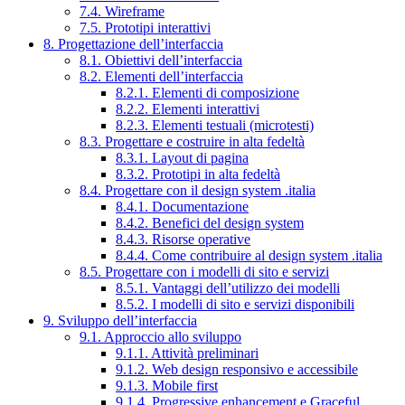
7.4. Wireframe
7.5. Prototipi interattivi
8. Progettazione dell’interfaccia
8.1. Obiettivi dell’interfaccia
8.2. Elementi dell’interfaccia
8.2.1. Elementi di composizione
8.2.2. Elementi interattivi
8.2.3. Elementi testuali (microtesti)
8.3. Progettare e costruire in alta fedeltà
8.3.1. Layout di pagina
8.3.2. Prototipi in alta fedeltà
8.4. Progettare con il design system .italia
8.4.1. Documentazione
8.4.2. Benefici del design system
8.4.3. Risorse operative
8.4.4. Come contribuire al design system .italia
8.5. Progettare con i modelli di sito e servizi
8.5.1. Vantaggi dell’utilizzo dei modelli
8.5.2. I modelli di sito e servizi disponibili
9. Sviluppo dell’interfaccia
9.1. Approccio allo sviluppo
9.1.1. Attività preliminari
9.1.2. Web design responsivo e accessibile
9.1.3. Mobile first
9.1.4. Progressive enhancement e Graceful