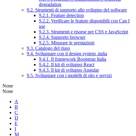
degradation
9.2. Strumenti di supporto allo sviluppo del software
9.2.1. Feature detection
9.2.2. Verificare le feature disponibili con Can I
use
9.2.3. Strumenti e risorse per CSS e JavaScript
9.2.4. Supporto browser
9.2.5. Misurare le prestazioni
9.3. Catalogo del riuso
9.4. Sviluppare con il design system .italia
9.4.1. Il framework Bootstrap Italia
9.4.2. Il kit di sviluppo React
9.4.3. Il kit di sviluppo Angular
9.5. Sviluppare con i modelli di sito e servizi
None
None
A
B
C
D
E
I
M