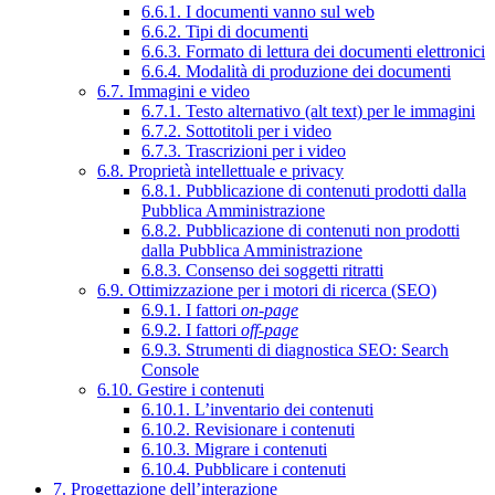
6.6.1. I documenti vanno sul web
6.6.2. Tipi di documenti
6.6.3. Formato di lettura dei documenti elettronici
6.6.4. Modalità di produzione dei documenti
6.7. Immagini e video
6.7.1. Testo alternativo (alt text) per le immagini
6.7.2. Sottotitoli per i video
6.7.3. Trascrizioni per i video
6.8. Proprietà intellettuale e privacy
6.8.1. Pubblicazione di contenuti prodotti dalla
Pubblica Amministrazione
6.8.2. Pubblicazione di contenuti non prodotti
dalla Pubblica Amministrazione
6.8.3. Consenso dei soggetti ritratti
6.9. Ottimizzazione per i motori di ricerca (SEO)
6.9.1. I fattori
on-page
6.9.2. I fattori
off-page
6.9.3. Strumenti di diagnostica SEO: Search
Console
6.10. Gestire i contenuti
6.10.1. L’inventario dei contenuti
6.10.2. Revisionare i contenuti
6.10.3. Migrare i contenuti
6.10.4. Pubblicare i contenuti
7. Progettazione dell’interazione