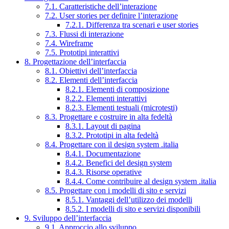
7.1. Caratteristiche dell’interazione
7.2. User stories per definire l’interazione
7.2.1. Differenza tra scenari e user stories
7.3. Flussi di interazione
7.4. Wireframe
7.5. Prototipi interattivi
8. Progettazione dell’interfaccia
8.1. Obiettivi dell’interfaccia
8.2. Elementi dell’interfaccia
8.2.1. Elementi di composizione
8.2.2. Elementi interattivi
8.2.3. Elementi testuali (microtesti)
8.3. Progettare e costruire in alta fedeltà
8.3.1. Layout di pagina
8.3.2. Prototipi in alta fedeltà
8.4. Progettare con il design system .italia
8.4.1. Documentazione
8.4.2. Benefici del design system
8.4.3. Risorse operative
8.4.4. Come contribuire al design system .italia
8.5. Progettare con i modelli di sito e servizi
8.5.1. Vantaggi dell’utilizzo dei modelli
8.5.2. I modelli di sito e servizi disponibili
9. Sviluppo dell’interfaccia
9.1. Approccio allo sviluppo