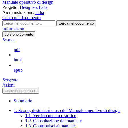
Manuale operativo di design
Progetto:
Designers Italia
Amministrazione:
italia
Cerca nel documento
Cerca nel documento
Informazioni
versione-corrente
Scarica
pdf
html
epub
Sorgente
Azioni
indice dei contenuti
Sommario
1. Scopo, destinatari e uso del Manuale operativo di design
1.1. Versionamento e storico
1.2. Consultazione del manuale
1.3. Contribuisci al manuale