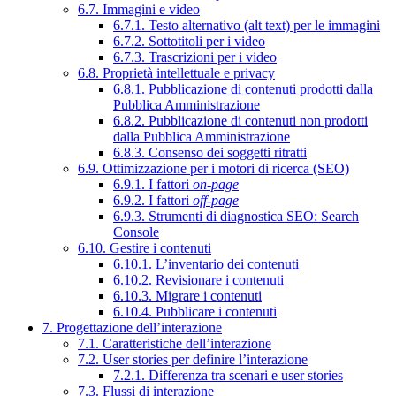
6.7. Immagini e video
6.7.1. Testo alternativo (alt text) per le immagini
6.7.2. Sottotitoli per i video
6.7.3. Trascrizioni per i video
6.8. Proprietà intellettuale e privacy
6.8.1. Pubblicazione di contenuti prodotti dalla
Pubblica Amministrazione
6.8.2. Pubblicazione di contenuti non prodotti
dalla Pubblica Amministrazione
6.8.3. Consenso dei soggetti ritratti
6.9. Ottimizzazione per i motori di ricerca (SEO)
6.9.1. I fattori
on-page
6.9.2. I fattori
off-page
6.9.3. Strumenti di diagnostica SEO: Search
Console
6.10. Gestire i contenuti
6.10.1. L’inventario dei contenuti
6.10.2. Revisionare i contenuti
6.10.3. Migrare i contenuti
6.10.4. Pubblicare i contenuti
7. Progettazione dell’interazione
7.1. Caratteristiche dell’interazione
7.2. User stories per definire l’interazione
7.2.1. Differenza tra scenari e user stories
7.3. Flussi di interazione