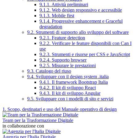
9.1.1. Attività preliminari
9.1.2. Web design responsivo e accessibile
9.1.3. Mobile first
9.1.4. Progressive enhancement e Graceful
degradation
9.2. Strumenti di supporto allo sviluppo del software
9.2.1. Feature detection
9.2.2. Verificare le feature disponibili con Can I
use
9.2.3. Strumenti e risorse per CSS e JavaScript
9.2.4. Supporto browser
9.2.5. Misurare le prestazioni
9.3. Catalogo del riuso
9.4. Sviluppare con il design system .italia
9.4.1. Il framework Bootstrap Italia
9.4.2. Il kit di sviluppo React
9.4.3. Il kit di sviluppo Angular
9.5. Sviluppare con i modelli di sito e servizi
1. Scopo, destinatari e uso del Manuale operativo di design
Team per la Trasformazione Digitale
in collaborazione con
Agenzia per l'Italia Digitale