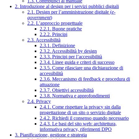
1.3. Contribuisci al manuale
2. Introduzione al design per i servizi pubblici digitali
2.1. Design per l’amministrazione digitale (
e-
government
)
2.2. L’approccio progettuale
2.2.1. Buone pratiche
2.2.2. Principi
2.3. Accessibilità
2.3.1. Definizione
2.3.2. Accessibilità by design
2.3.3. Principi per l’accessibilità
2.3.4. Linee guida e criteri di successo
2.3.5. Come rilasciare una dichiarazione di
accessibilità
2.3.6. Meccanismo di feedback e procedura di
attuazione
2.3.7. Obiettivi accessibilità
2.3.8. Normativa e approfondimenti
2.4. Privacy
2.4.1. Come rispettare la privacy sin dalla
progettazione di un sito o servizio digitale
2.4.2. Richiedi il consenso quando necessario
2.4.3. Le basi del sito web: architettura,
informativa privacy, riferimenti DPO
3. Pianificazione, gestione e strategia