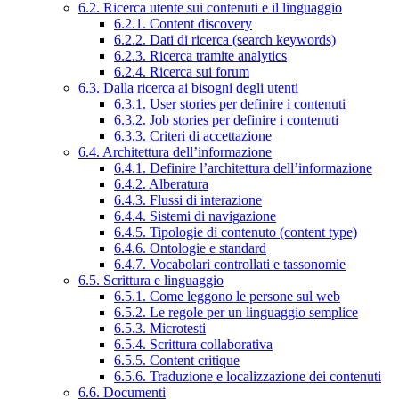
6.2. Ricerca utente sui contenuti e il linguaggio
6.2.1. Content discovery
6.2.2. Dati di ricerca (search keywords)
6.2.3. Ricerca tramite analytics
6.2.4. Ricerca sui forum
6.3. Dalla ricerca ai bisogni degli utenti
6.3.1. User stories per definire i contenuti
6.3.2. Job stories per definire i contenuti
6.3.3. Criteri di accettazione
6.4. Architettura dell’informazione
6.4.1. Definire l’architettura dell’informazione
6.4.2. Alberatura
6.4.3. Flussi di interazione
6.4.4. Sistemi di navigazione
6.4.5. Tipologie di contenuto (content type)
6.4.6. Ontologie e standard
6.4.7. Vocabolari controllati e tassonomie
6.5. Scrittura e linguaggio
6.5.1. Come leggono le persone sul web
6.5.2. Le regole per un linguaggio semplice
6.5.3. Microtesti
6.5.4. Scrittura collaborativa
6.5.5. Content critique
6.5.6. Traduzione e localizzazione dei contenuti
6.6. Documenti