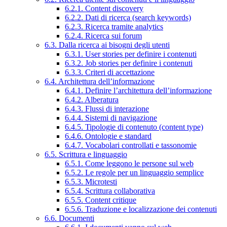
6.2.1. Content discovery
6.2.2. Dati di ricerca (search keywords)
6.2.3. Ricerca tramite analytics
6.2.4. Ricerca sui forum
6.3. Dalla ricerca ai bisogni degli utenti
6.3.1. User stories per definire i contenuti
6.3.2. Job stories per definire i contenuti
6.3.3. Criteri di accettazione
6.4. Architettura dell’informazione
6.4.1. Definire l’architettura dell’informazione
6.4.2. Alberatura
6.4.3. Flussi di interazione
6.4.4. Sistemi di navigazione
6.4.5. Tipologie di contenuto (content type)
6.4.6. Ontologie e standard
6.4.7. Vocabolari controllati e tassonomie
6.5. Scrittura e linguaggio
6.5.1. Come leggono le persone sul web
6.5.2. Le regole per un linguaggio semplice
6.5.3. Microtesti
6.5.4. Scrittura collaborativa
6.5.5. Content critique
6.5.6. Traduzione e localizzazione dei contenuti
6.6. Documenti