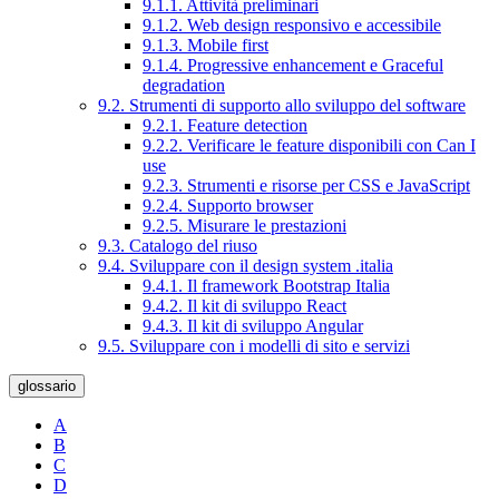
9.1.1. Attività preliminari
9.1.2. Web design responsivo e accessibile
9.1.3. Mobile first
9.1.4. Progressive enhancement e Graceful
degradation
9.2. Strumenti di supporto allo sviluppo del software
9.2.1. Feature detection
9.2.2. Verificare le feature disponibili con Can I
use
9.2.3. Strumenti e risorse per CSS e JavaScript
9.2.4. Supporto browser
9.2.5. Misurare le prestazioni
9.3. Catalogo del riuso
9.4. Sviluppare con il design system .italia
9.4.1. Il framework Bootstrap Italia
9.4.2. Il kit di sviluppo React
9.4.3. Il kit di sviluppo Angular
9.5. Sviluppare con i modelli di sito e servizi
glossario
A
B
C
D