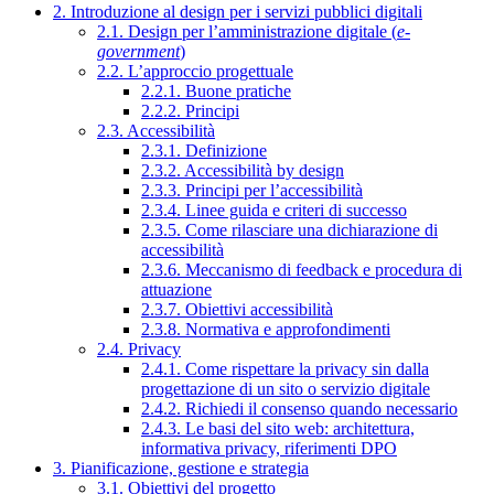
2. Introduzione al design per i servizi pubblici digitali
2.1. Design per l’amministrazione digitale (
e-
government
)
2.2. L’approccio progettuale
2.2.1. Buone pratiche
2.2.2. Principi
2.3. Accessibilità
2.3.1. Definizione
2.3.2. Accessibilità by design
2.3.3. Principi per l’accessibilità
2.3.4. Linee guida e criteri di successo
2.3.5. Come rilasciare una dichiarazione di
accessibilità
2.3.6. Meccanismo di feedback e procedura di
attuazione
2.3.7. Obiettivi accessibilità
2.3.8. Normativa e approfondimenti
2.4. Privacy
2.4.1. Come rispettare la privacy sin dalla
progettazione di un sito o servizio digitale
2.4.2. Richiedi il consenso quando necessario
2.4.3. Le basi del sito web: architettura,
informativa privacy, riferimenti DPO
3. Pianificazione, gestione e strategia
3.1. Obiettivi del progetto