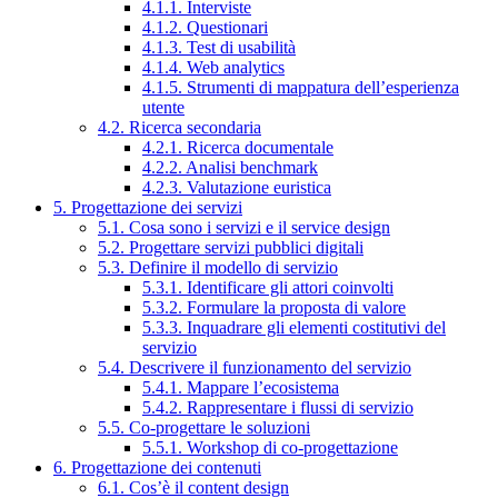
4.1.1. Interviste
4.1.2. Questionari
4.1.3. Test di usabilità
4.1.4. Web analytics
4.1.5. Strumenti di mappatura dell’esperienza
utente
4.2. Ricerca secondaria
4.2.1. Ricerca documentale
4.2.2. Analisi benchmark
4.2.3. Valutazione euristica
5. Progettazione dei servizi
5.1. Cosa sono i servizi e il service design
5.2. Progettare servizi pubblici digitali
5.3. Definire il modello di servizio
5.3.1. Identificare gli attori coinvolti
5.3.2. Formulare la proposta di valore
5.3.3. Inquadrare gli elementi costitutivi del
servizio
5.4. Descrivere il funzionamento del servizio
5.4.1. Mappare l’ecosistema
5.4.2. Rappresentare i flussi di servizio
5.5. Co-progettare le soluzioni
5.5.1. Workshop di co-progettazione
6. Progettazione dei contenuti
6.1. Cos’è il content design