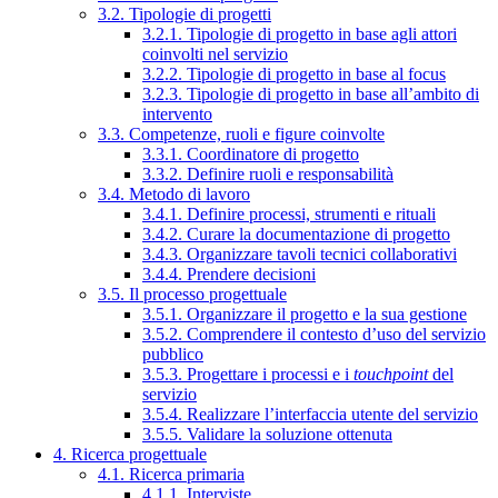
3.2. Tipologie di progetti
3.2.1. Tipologie di progetto in base agli attori
coinvolti nel servizio
3.2.2. Tipologie di progetto in base al focus
3.2.3. Tipologie di progetto in base all’ambito di
intervento
3.3. Competenze, ruoli e figure coinvolte
3.3.1. Coordinatore di progetto
3.3.2. Definire ruoli e responsabilità
3.4. Metodo di lavoro
3.4.1. Definire processi, strumenti e rituali
3.4.2. Curare la documentazione di progetto
3.4.3. Organizzare tavoli tecnici collaborativi
3.4.4. Prendere decisioni
3.5. Il processo progettuale
3.5.1. Organizzare il progetto e la sua gestione
3.5.2. Comprendere il contesto d’uso del servizio
pubblico
3.5.3. Progettare i processi e i
touchpoint
del
servizio
3.5.4. Realizzare l’interfaccia utente del servizio
3.5.5. Validare la soluzione ottenuta
4. Ricerca progettuale
4.1. Ricerca primaria
4.1.1. Interviste