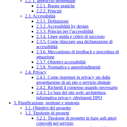
2.2. L’approccio progettuale
2.2.1. Buone pratiche
2.2.2. Principi
2.3. Accessibilità
2.3.1. Definizione
2.3.2. Accessibilità by design
2.3.3. Principi per l’accessibilità
2.3.4. Linee guida e criteri di successo
2.3.5. Come rilasciare una dichiarazione di
accessibilità
2.3.6. Meccanismo di feedback e procedura di
attuazione
2.3.7. Obiettivi accessibilità
2.3.8. Normativa e approfondimenti
2.4. Privacy
2.4.1. Come rispettare la privacy sin dalla
progettazione di un sito o servizio digitale
2.4.2. Richiedi il consenso quando necessario
2.4.3. Le basi del sito web: architettura,
informativa privacy, riferimenti DPO
3. Pianificazione, gestione e strategia
3.1. Obiettivi del progetto
3.2. Tipologie di progetti
3.2.1. Tipologie di progetto in base agli attori
coinvolti nel servizio