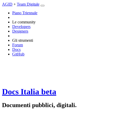
AGID
+
Team Digitale
Piano Triennale
Le community
Developers
Designers
Gli strumenti
Forum
Docs
GitHub
Docs Italia
beta
Documenti pubblici, digitali.