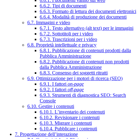
6.6.1. I documenti vanno sul web
6.6.2. Tipi di documenti
6.6.3. Formato di lettura dei documenti elettronici
6.6.4. Modalità di produzione dei documenti
6.7. Immagini e video
6.7.1. Testo alternativo (alt text) per le immagini
6.7.2. Sottotitoli per i video
6.7.3. Trascrizioni per i video
6.8. Proprietà intellettuale e privacy
6.8.1. Pubblicazione di contenuti prodotti dalla
Pubblica Amministrazione
6.8.2. Pubblicazione di contenuti non prodotti
dalla Pubblica Amministrazione
6.8.3. Consenso dei soggetti ritratti
6.9. Ottimizzazione per i motori di ricerca (SEO)
6.9.1. I fattori
on-page
6.9.2. I fattori
off-page
6.9.3. Strumenti di diagnostica SEO: Search
Console
6.10. Gestire i contenuti
6.10.1. L’inventario dei contenuti
6.10.2. Revisionare i contenuti
6.10.3. Migrare i contenuti
6.10.4. Pubblicare i contenuti
7. Progettazione dell’interazione