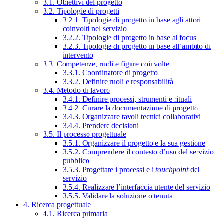
3.1. Obiettivi del progetto
3.2. Tipologie di progetti
3.2.1. Tipologie di progetto in base agli attori
coinvolti nel servizio
3.2.2. Tipologie di progetto in base al focus
3.2.3. Tipologie di progetto in base all’ambito di
intervento
3.3. Competenze, ruoli e figure coinvolte
3.3.1. Coordinatore di progetto
3.3.2. Definire ruoli e responsabilità
3.4. Metodo di lavoro
3.4.1. Definire processi, strumenti e rituali
3.4.2. Curare la documentazione di progetto
3.4.3. Organizzare tavoli tecnici collaborativi
3.4.4. Prendere decisioni
3.5. Il processo progettuale
3.5.1. Organizzare il progetto e la sua gestione
3.5.2. Comprendere il contesto d’uso del servizio
pubblico
3.5.3. Progettare i processi e i
touchpoint
del
servizio
3.5.4. Realizzare l’interfaccia utente del servizio
3.5.5. Validare la soluzione ottenuta
4. Ricerca progettuale
4.1. Ricerca primaria