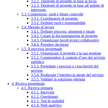
3.2.2. Tipologie di progetto in base al focus
3.2.3. Tipologie di progetto in base all’ambito di
intervento
3.3. Competenze, ruoli e figure coinvolte
3.3.1. Coordinatore di progetto
3.3.2. Definire ruoli e responsabilità
3.4. Metodo di lavoro
3.4.1. Definire processi, strumenti e rituali
3.4.2. Curare la documentazione di progetto
3.4.3. Organizzare tavoli tecnici collaborativi
3.4.4. Prendere decisioni
3.5. Il processo progettuale
3.5.1. Organizzare il progetto e la sua gestione
3.5.2. Comprendere il contesto d’uso del servizio
pubblico
3.5.3. Progettare i processi e i
touchpoint
del
servizio
3.5.4. Realizzare l’interfaccia utente del servizio
3.5.5. Validare la soluzione ottenuta
4. Ricerca progettuale
4.1. Ricerca primaria
4.1.1. Interviste
4.1.2. Questionari
4.1.3. Test di usabilità
4.1.4. Web analytics