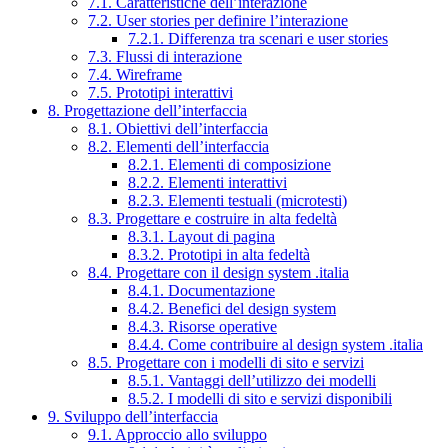
7.1. Caratteristiche dell’interazione
7.2. User stories per definire l’interazione
7.2.1. Differenza tra scenari e user stories
7.3. Flussi di interazione
7.4. Wireframe
7.5. Prototipi interattivi
8. Progettazione dell’interfaccia
8.1. Obiettivi dell’interfaccia
8.2. Elementi dell’interfaccia
8.2.1. Elementi di composizione
8.2.2. Elementi interattivi
8.2.3. Elementi testuali (microtesti)
8.3. Progettare e costruire in alta fedeltà
8.3.1. Layout di pagina
8.3.2. Prototipi in alta fedeltà
8.4. Progettare con il design system .italia
8.4.1. Documentazione
8.4.2. Benefici del design system
8.4.3. Risorse operative
8.4.4. Come contribuire al design system .italia
8.5. Progettare con i modelli di sito e servizi
8.5.1. Vantaggi dell’utilizzo dei modelli
8.5.2. I modelli di sito e servizi disponibili
9. Sviluppo dell’interfaccia
9.1. Approccio allo sviluppo