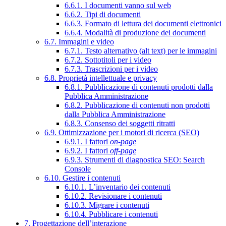
6.6.1. I documenti vanno sul web
6.6.2. Tipi di documenti
6.6.3. Formato di lettura dei documenti elettronici
6.6.4. Modalità di produzione dei documenti
6.7. Immagini e video
6.7.1. Testo alternativo (alt text) per le immagini
6.7.2. Sottotitoli per i video
6.7.3. Trascrizioni per i video
6.8. Proprietà intellettuale e privacy
6.8.1. Pubblicazione di contenuti prodotti dalla
Pubblica Amministrazione
6.8.2. Pubblicazione di contenuti non prodotti
dalla Pubblica Amministrazione
6.8.3. Consenso dei soggetti ritratti
6.9. Ottimizzazione per i motori di ricerca (SEO)
6.9.1. I fattori
on-page
6.9.2. I fattori
off-page
6.9.3. Strumenti di diagnostica SEO: Search
Console
6.10. Gestire i contenuti
6.10.1. L’inventario dei contenuti
6.10.2. Revisionare i contenuti
6.10.3. Migrare i contenuti
6.10.4. Pubblicare i contenuti
7. Progettazione dell’interazione