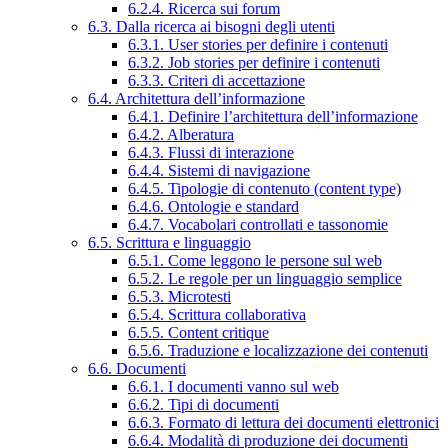
6.2.4. Ricerca sui forum
6.3. Dalla ricerca ai bisogni degli utenti
6.3.1. User stories per definire i contenuti
6.3.2. Job stories per definire i contenuti
6.3.3. Criteri di accettazione
6.4. Architettura dell’informazione
6.4.1. Definire l’architettura dell’informazione
6.4.2. Alberatura
6.4.3. Flussi di interazione
6.4.4. Sistemi di navigazione
6.4.5. Tipologie di contenuto (content type)
6.4.6. Ontologie e standard
6.4.7. Vocabolari controllati e tassonomie
6.5. Scrittura e linguaggio
6.5.1. Come leggono le persone sul web
6.5.2. Le regole per un linguaggio semplice
6.5.3. Microtesti
6.5.4. Scrittura collaborativa
6.5.5. Content critique
6.5.6. Traduzione e localizzazione dei contenuti
6.6. Documenti
6.6.1. I documenti vanno sul web
6.6.2. Tipi di documenti
6.6.3. Formato di lettura dei documenti elettronici
6.6.4. Modalità di produzione dei documenti