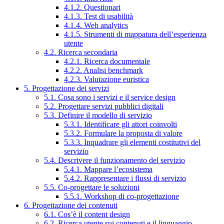
4.1.2. Questionari
4.1.3. Test di usabilità
4.1.4. Web analytics
4.1.5. Strumenti di mappatura dell’esperienza
utente
4.2. Ricerca secondaria
4.2.1. Ricerca documentale
4.2.2. Analisi benchmark
4.2.3. Valutazione euristica
5. Progettazione dei servizi
5.1. Cosa sono i servizi e il service design
5.2. Progettare servizi pubblici digitali
5.3. Definire il modello di servizio
5.3.1. Identificare gli attori coinvolti
5.3.2. Formulare la proposta di valore
5.3.3. Inquadrare gli elementi costitutivi del
servizio
5.4. Descrivere il funzionamento del servizio
5.4.1. Mappare l’ecosistema
5.4.2. Rappresentare i flussi di servizio
5.5. Co-progettare le soluzioni
5.5.1. Workshop di co-progettazione
6. Progettazione dei contenuti
6.1. Cos’è il content design
6.2. Ricerca utente sui contenuti e il linguaggio