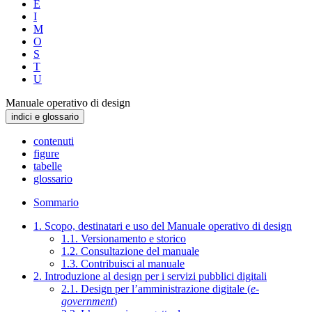
E
I
M
O
S
T
U
Manuale operativo di design
indici e glossario
contenuti
figure
tabelle
glossario
Sommario
1. Scopo, destinatari e uso del Manuale operativo di design
1.1. Versionamento e storico
1.2. Consultazione del manuale
1.3. Contribuisci al manuale
2. Introduzione al design per i servizi pubblici digitali
2.1. Design per l’amministrazione digitale (
e-
government
)