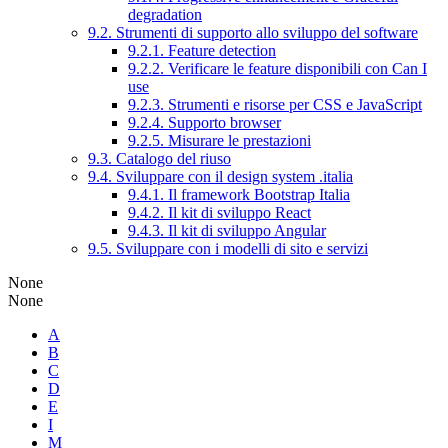
degradation
9.2. Strumenti di supporto allo sviluppo del software
9.2.1. Feature detection
9.2.2. Verificare le feature disponibili con Can I
use
9.2.3. Strumenti e risorse per CSS e JavaScript
9.2.4. Supporto browser
9.2.5. Misurare le prestazioni
9.3. Catalogo del riuso
9.4. Sviluppare con il design system .italia
9.4.1. Il framework Bootstrap Italia
9.4.2. Il kit di sviluppo React
9.4.3. Il kit di sviluppo Angular
9.5. Sviluppare con i modelli di sito e servizi
None
None
A
B
C
D
E
I
M