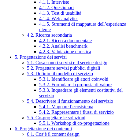
4.1.1. Interviste
4.1.2. Questionari
4.1.3. Test di usabilità
4.1.4. Web analytics
4.1.5. Strumenti di mappatura dell’esperienza
utente
4.2. Ricerca secondaria
4.2.1. Ricerca documentale
4.2.2. Analisi benchmark
4.2.3. Valutazione euristica
5. Progettazione dei servizi
5.1. Cosa sono i servizi e il service design
5.2. Progettare servizi pubblici digitali
5.3. Definire il modello di servizio
5.3.1. Identificare gli attori coinvolti
5.3.2. Formulare la proposta di valore
5.3.3. Inquadrare gli elementi costitutivi del
servizio
5.4. Descrivere il funzionamento del servizio
5.4.1. Mappare l’ecosistema
5.4.2. Rappresentare i flussi di servizio
5.5. Co-progettare le soluzioni
5.5.1. Workshop di co-progettazione
6. Progettazione dei contenuti
6.1. Cos’è il content design