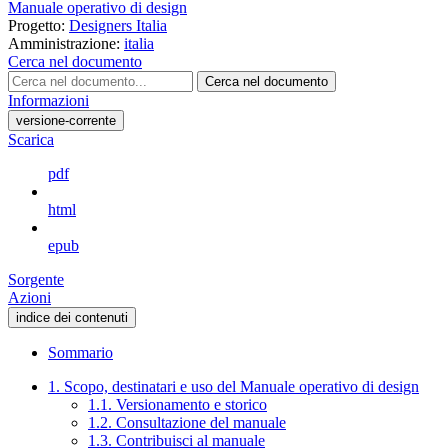
Manuale operativo di design
Progetto:
Designers Italia
Amministrazione:
italia
Cerca nel documento
Cerca nel documento
Informazioni
versione-corrente
Scarica
pdf
html
epub
Sorgente
Azioni
indice dei contenuti
Sommario
1. Scopo, destinatari e uso del Manuale operativo di design
1.1. Versionamento e storico
1.2. Consultazione del manuale
1.3. Contribuisci al manuale