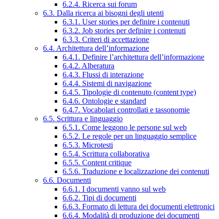
6.2.4. Ricerca sui forum
6.3. Dalla ricerca ai bisogni degli utenti
6.3.1. User stories per definire i contenuti
6.3.2. Job stories per definire i contenuti
6.3.3. Criteri di accettazione
6.4. Architettura dell’informazione
6.4.1. Definire l’architettura dell’informazione
6.4.2. Alberatura
6.4.3. Flussi di interazione
6.4.4. Sistemi di navigazione
6.4.5. Tipologie di contenuto (content type)
6.4.6. Ontologie e standard
6.4.7. Vocabolari controllati e tassonomie
6.5. Scrittura e linguaggio
6.5.1. Come leggono le persone sul web
6.5.2. Le regole per un linguaggio semplice
6.5.3. Microtesti
6.5.4. Scrittura collaborativa
6.5.5. Content critique
6.5.6. Traduzione e localizzazione dei contenuti
6.6. Documenti
6.6.1. I documenti vanno sul web
6.6.2. Tipi di documenti
6.6.3. Formato di lettura dei documenti elettronici
6.6.4. Modalità di produzione dei documenti