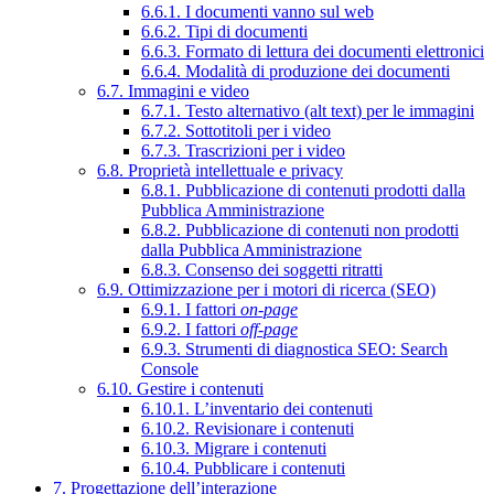
6.6.1. I documenti vanno sul web
6.6.2. Tipi di documenti
6.6.3. Formato di lettura dei documenti elettronici
6.6.4. Modalità di produzione dei documenti
6.7. Immagini e video
6.7.1. Testo alternativo (alt text) per le immagini
6.7.2. Sottotitoli per i video
6.7.3. Trascrizioni per i video
6.8. Proprietà intellettuale e privacy
6.8.1. Pubblicazione di contenuti prodotti dalla
Pubblica Amministrazione
6.8.2. Pubblicazione di contenuti non prodotti
dalla Pubblica Amministrazione
6.8.3. Consenso dei soggetti ritratti
6.9. Ottimizzazione per i motori di ricerca (SEO)
6.9.1. I fattori
on-page
6.9.2. I fattori
off-page
6.9.3. Strumenti di diagnostica SEO: Search
Console
6.10. Gestire i contenuti
6.10.1. L’inventario dei contenuti
6.10.2. Revisionare i contenuti
6.10.3. Migrare i contenuti
6.10.4. Pubblicare i contenuti
7. Progettazione dell’interazione