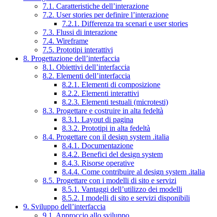
7.1. Caratteristiche dell’interazione
7.2. User stories per definire l’interazione
7.2.1. Differenza tra scenari e user stories
7.3. Flussi di interazione
7.4. Wireframe
7.5. Prototipi interattivi
8. Progettazione dell’interfaccia
8.1. Obiettivi dell’interfaccia
8.2. Elementi dell’interfaccia
8.2.1. Elementi di composizione
8.2.2. Elementi interattivi
8.2.3. Elementi testuali (microtesti)
8.3. Progettare e costruire in alta fedeltà
8.3.1. Layout di pagina
8.3.2. Prototipi in alta fedeltà
8.4. Progettare con il design system .italia
8.4.1. Documentazione
8.4.2. Benefici del design system
8.4.3. Risorse operative
8.4.4. Come contribuire al design system .italia
8.5. Progettare con i modelli di sito e servizi
8.5.1. Vantaggi dell’utilizzo dei modelli
8.5.2. I modelli di sito e servizi disponibili
9. Sviluppo dell’interfaccia
9.1. Approccio allo sviluppo