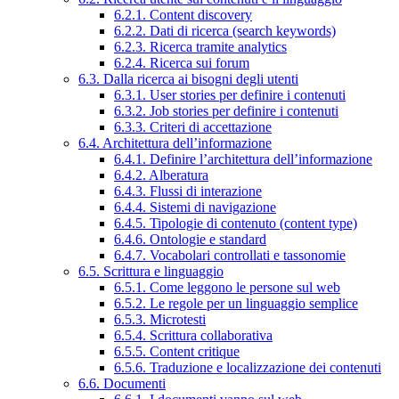
6.2.1. Content discovery
6.2.2. Dati di ricerca (search keywords)
6.2.3. Ricerca tramite analytics
6.2.4. Ricerca sui forum
6.3. Dalla ricerca ai bisogni degli utenti
6.3.1. User stories per definire i contenuti
6.3.2. Job stories per definire i contenuti
6.3.3. Criteri di accettazione
6.4. Architettura dell’informazione
6.4.1. Definire l’architettura dell’informazione
6.4.2. Alberatura
6.4.3. Flussi di interazione
6.4.4. Sistemi di navigazione
6.4.5. Tipologie di contenuto (content type)
6.4.6. Ontologie e standard
6.4.7. Vocabolari controllati e tassonomie
6.5. Scrittura e linguaggio
6.5.1. Come leggono le persone sul web
6.5.2. Le regole per un linguaggio semplice
6.5.3. Microtesti
6.5.4. Scrittura collaborativa
6.5.5. Content critique
6.5.6. Traduzione e localizzazione dei contenuti
6.6. Documenti