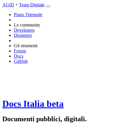
AGID
+
Team Digitale
Piano Triennale
Le community
Developers
Designers
Gli strumenti
Forum
Docs
GitHub
Docs Italia
beta
Documenti pubblici, digitali.