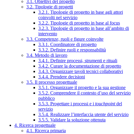
3.1. Obiettivi del progetto
3.2. Tipologie di progetti
3.2.1. Tipologie di progetto in base agli attori
coinvolti nel servizio
3.2.2. Tipologie di progetto in base al focus
3.2.3. Tipologie di progetto in base all’ambito di
intervento
3.3. Competenze, ruoli e figure coinvolte
3.3.1. Coordinatore di progetto
3.3.2. Definire ruoli e responsabilità
3.4. Metodo di lavoro
3.4.1. Definire processi, strumenti e rituali
3.4.2. Curare la documentazione di progetto
3.4.3. Organizzare tavoli tecnici collaborativi
3.4.4. Prendere decisioni
3.5. Il processo progettuale
3.5.1. Organizzare il progetto e la sua gestione
3.5.2. Comprendere il contesto d’uso del servizio
pubblico
3.5.3. Progettare i processi e i
touchpoint
del
servizio
3.5.4. Realizzare l’interfaccia utente del servizio
3.5.5. Validare la soluzione ottenuta
4. Ricerca progettuale
4.1. Ricerca primaria