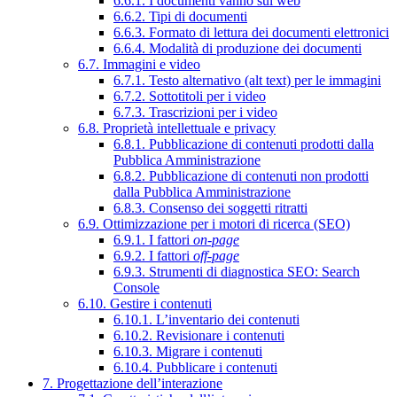
6.6.1. I documenti vanno sul web
6.6.2. Tipi di documenti
6.6.3. Formato di lettura dei documenti elettronici
6.6.4. Modalità di produzione dei documenti
6.7. Immagini e video
6.7.1. Testo alternativo (alt text) per le immagini
6.7.2. Sottotitoli per i video
6.7.3. Trascrizioni per i video
6.8. Proprietà intellettuale e privacy
6.8.1. Pubblicazione di contenuti prodotti dalla
Pubblica Amministrazione
6.8.2. Pubblicazione di contenuti non prodotti
dalla Pubblica Amministrazione
6.8.3. Consenso dei soggetti ritratti
6.9. Ottimizzazione per i motori di ricerca (SEO)
6.9.1. I fattori
on-page
6.9.2. I fattori
off-page
6.9.3. Strumenti di diagnostica SEO: Search
Console
6.10. Gestire i contenuti
6.10.1. L’inventario dei contenuti
6.10.2. Revisionare i contenuti
6.10.3. Migrare i contenuti
6.10.4. Pubblicare i contenuti
7. Progettazione dell’interazione