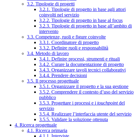
3.2. Tipologie di progetti
3.2.1. Tipologie di progetto in base agli attori
coinvolti nel servizio
3.2.2. Tipologie di progetto in base al focus
3.2.3. Tipologie di progetto in base all’ambito di
intervento
3.3. Competenze, ruoli e figure coinvolte
3.3.1. Coordinatore di progetto
3.3.2. Definire ruoli e responsabilità
3.4. Metodo di lavoro
3.4.1. Definire processi, strumenti e rituali
3.4.2. Curare la documentazione di progetto
3.4.3. Organizzare tavoli tecnici collaborativi
3.4.4. Prendere decisioni
3.5. Il processo progettuale
3.5.1. Organizzare il progetto e la sua gestione
3.5.2. Comprendere il contesto d’uso del servizio
pubblico
3.5.3. Progettare i processi e i
touchpoint
del
servizio
3.5.4. Realizzare l’interfaccia utente del servizio
3.5.5. Validare la soluzione ottenuta
4. Ricerca progettuale
4.1. Ricerca primaria
4.1.1. Interviste