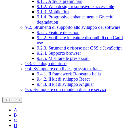
9.1.1. Attività preliminari
9.1.2. Web design responsivo e accessibile
9.1.3. Mobile first
9.1.4. Progressive enhancement e Graceful
degradation
9.2. Strumenti di supporto allo sviluppo del software
9.2.1. Feature detection
9.2.2. Verificare le feature disponibili con Can I
use
9.2.3. Strumenti e risorse per CSS e JavaScript
9.2.4. Supporto browser
9.2.5. Misurare le prestazioni
9.3. Catalogo del riuso
9.4. Sviluppare con il design system .italia
9.4.1. Il framework Bootstrap Italia
9.4.2. Il kit di sviluppo React
9.4.3. Il kit di sviluppo Angular
9.5. Sviluppare con i modelli di sito e servizi
glossario
A
B
C
D