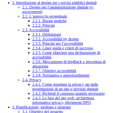
2. Introduzione al design per i servizi pubblici digitali
2.1. Design per l’amministrazione digitale (
e-
government
)
2.2. L’approccio progettuale
2.2.1. Buone pratiche
2.2.2. Principi
2.3. Accessibilità
2.3.1. Definizione
2.3.2. Accessibilità by design
2.3.3. Principi per l’accessibilità
2.3.4. Linee guida e criteri di successo
2.3.5. Come rilasciare una dichiarazione di
accessibilità
2.3.6. Meccanismo di feedback e procedura di
attuazione
2.3.7. Obiettivi accessibilità
2.3.8. Normativa e approfondimenti
2.4. Privacy
2.4.1. Come rispettare la privacy sin dalla
progettazione di un sito o servizio digitale
2.4.2. Richiedi il consenso quando necessario
2.4.3. Le basi del sito web: architettura,
informativa privacy, riferimenti DPO
3. Pianificazione, gestione e strategia
3.1. Obiettivi del progetto