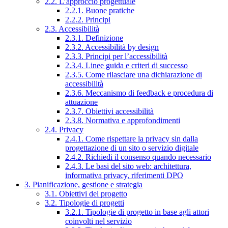
2.2. L’approccio progettuale
2.2.1. Buone pratiche
2.2.2. Principi
2.3. Accessibilità
2.3.1. Definizione
2.3.2. Accessibilità by design
2.3.3. Principi per l’accessibilità
2.3.4. Linee guida e criteri di successo
2.3.5. Come rilasciare una dichiarazione di
accessibilità
2.3.6. Meccanismo di feedback e procedura di
attuazione
2.3.7. Obiettivi accessibilità
2.3.8. Normativa e approfondimenti
2.4. Privacy
2.4.1. Come rispettare la privacy sin dalla
progettazione di un sito o servizio digitale
2.4.2. Richiedi il consenso quando necessario
2.4.3. Le basi del sito web: architettura,
informativa privacy, riferimenti DPO
3. Pianificazione, gestione e strategia
3.1. Obiettivi del progetto
3.2. Tipologie di progetti
3.2.1. Tipologie di progetto in base agli attori
coinvolti nel servizio