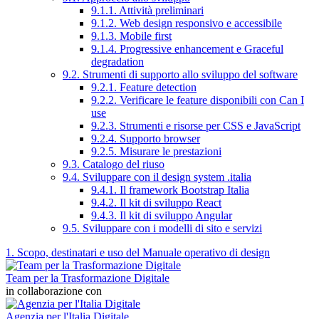
9.1.1. Attività preliminari
9.1.2. Web design responsivo e accessibile
9.1.3. Mobile first
9.1.4. Progressive enhancement e Graceful
degradation
9.2. Strumenti di supporto allo sviluppo del software
9.2.1. Feature detection
9.2.2. Verificare le feature disponibili con Can I
use
9.2.3. Strumenti e risorse per CSS e JavaScript
9.2.4. Supporto browser
9.2.5. Misurare le prestazioni
9.3. Catalogo del riuso
9.4. Sviluppare con il design system .italia
9.4.1. Il framework Bootstrap Italia
9.4.2. Il kit di sviluppo React
9.4.3. Il kit di sviluppo Angular
9.5. Sviluppare con i modelli di sito e servizi
1. Scopo, destinatari e uso del Manuale operativo di design
Team per la Trasformazione Digitale
in collaborazione con
Agenzia per l'Italia Digitale