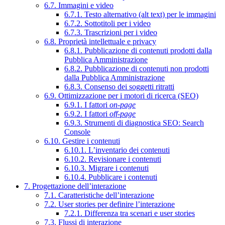
6.7. Immagini e video
6.7.1. Testo alternativo (alt text) per le immagini
6.7.2. Sottotitoli per i video
6.7.3. Trascrizioni per i video
6.8. Proprietà intellettuale e privacy
6.8.1. Pubblicazione di contenuti prodotti dalla
Pubblica Amministrazione
6.8.2. Pubblicazione di contenuti non prodotti
dalla Pubblica Amministrazione
6.8.3. Consenso dei soggetti ritratti
6.9. Ottimizzazione per i motori di ricerca (SEO)
6.9.1. I fattori
on-page
6.9.2. I fattori
off-page
6.9.3. Strumenti di diagnostica SEO: Search
Console
6.10. Gestire i contenuti
6.10.1. L’inventario dei contenuti
6.10.2. Revisionare i contenuti
6.10.3. Migrare i contenuti
6.10.4. Pubblicare i contenuti
7. Progettazione dell’interazione
7.1. Caratteristiche dell’interazione
7.2. User stories per definire l’interazione
7.2.1. Differenza tra scenari e user stories
7.3. Flussi di interazione