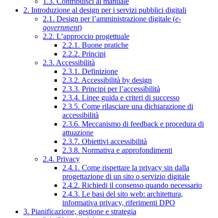
1.3. Contribuisci al manuale
2. Introduzione al design per i servizi pubblici digitali
2.1. Design per l’amministrazione digitale (
e-
government
)
2.2. L’approccio progettuale
2.2.1. Buone pratiche
2.2.2. Principi
2.3. Accessibilità
2.3.1. Definizione
2.3.2. Accessibilità by design
2.3.3. Principi per l’accessibilità
2.3.4. Linee guida e criteri di successo
2.3.5. Come rilasciare una dichiarazione di
accessibilità
2.3.6. Meccanismo di feedback e procedura di
attuazione
2.3.7. Obiettivi accessibilità
2.3.8. Normativa e approfondimenti
2.4. Privacy
2.4.1. Come rispettare la privacy sin dalla
progettazione di un sito o servizio digitale
2.4.2. Richiedi il consenso quando necessario
2.4.3. Le basi del sito web: architettura,
informativa privacy, riferimenti DPO
3. Pianificazione, gestione e strategia