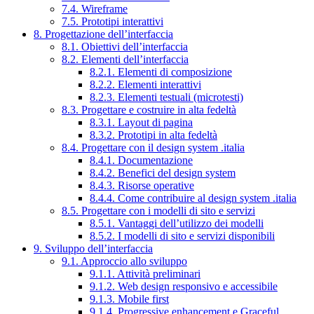
7.4. Wireframe
7.5. Prototipi interattivi
8. Progettazione dell’interfaccia
8.1. Obiettivi dell’interfaccia
8.2. Elementi dell’interfaccia
8.2.1. Elementi di composizione
8.2.2. Elementi interattivi
8.2.3. Elementi testuali (microtesti)
8.3. Progettare e costruire in alta fedeltà
8.3.1. Layout di pagina
8.3.2. Prototipi in alta fedeltà
8.4. Progettare con il design system .italia
8.4.1. Documentazione
8.4.2. Benefici del design system
8.4.3. Risorse operative
8.4.4. Come contribuire al design system .italia
8.5. Progettare con i modelli di sito e servizi
8.5.1. Vantaggi dell’utilizzo dei modelli
8.5.2. I modelli di sito e servizi disponibili
9. Sviluppo dell’interfaccia
9.1. Approccio allo sviluppo
9.1.1. Attività preliminari
9.1.2. Web design responsivo e accessibile
9.1.3. Mobile first
9.1.4. Progressive enhancement e Graceful