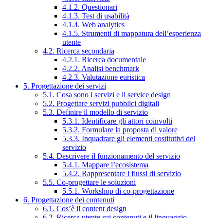
4.1.2. Questionari
4.1.3. Test di usabilità
4.1.4. Web analytics
4.1.5. Strumenti di mappatura dell’esperienza
utente
4.2. Ricerca secondaria
4.2.1. Ricerca documentale
4.2.2. Analisi benchmark
4.2.3. Valutazione euristica
5. Progettazione dei servizi
5.1. Cosa sono i servizi e il service design
5.2. Progettare servizi pubblici digitali
5.3. Definire il modello di servizio
5.3.1. Identificare gli attori coinvolti
5.3.2. Formulare la proposta di valore
5.3.3. Inquadrare gli elementi costitutivi del
servizio
5.4. Descrivere il funzionamento del servizio
5.4.1. Mappare l’ecosistema
5.4.2. Rappresentare i flussi di servizio
5.5. Co-progettare le soluzioni
5.5.1. Workshop di co-progettazione
6. Progettazione dei contenuti
6.1. Cos’è il content design
6.2. Ricerca utente sui contenuti e il linguaggio