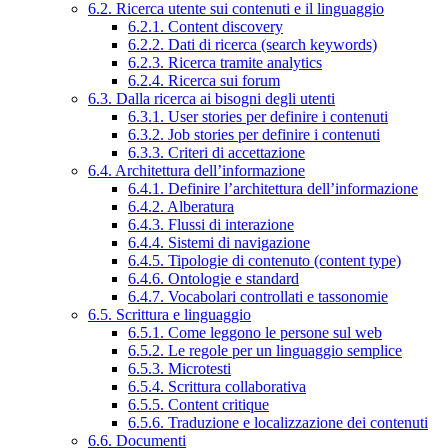
6.2. Ricerca utente sui contenuti e il linguaggio
6.2.1. Content discovery
6.2.2. Dati di ricerca (search keywords)
6.2.3. Ricerca tramite analytics
6.2.4. Ricerca sui forum
6.3. Dalla ricerca ai bisogni degli utenti
6.3.1. User stories per definire i contenuti
6.3.2. Job stories per definire i contenuti
6.3.3. Criteri di accettazione
6.4. Architettura dell’informazione
6.4.1. Definire l’architettura dell’informazione
6.4.2. Alberatura
6.4.3. Flussi di interazione
6.4.4. Sistemi di navigazione
6.4.5. Tipologie di contenuto (content type)
6.4.6. Ontologie e standard
6.4.7. Vocabolari controllati e tassonomie
6.5. Scrittura e linguaggio
6.5.1. Come leggono le persone sul web
6.5.2. Le regole per un linguaggio semplice
6.5.3. Microtesti
6.5.4. Scrittura collaborativa
6.5.5. Content critique
6.5.6. Traduzione e localizzazione dei contenuti
6.6. Documenti