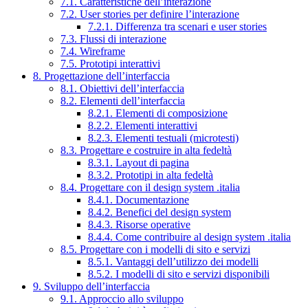
7.1. Caratteristiche dell’interazione
7.2. User stories per definire l’interazione
7.2.1. Differenza tra scenari e user stories
7.3. Flussi di interazione
7.4. Wireframe
7.5. Prototipi interattivi
8. Progettazione dell’interfaccia
8.1. Obiettivi dell’interfaccia
8.2. Elementi dell’interfaccia
8.2.1. Elementi di composizione
8.2.2. Elementi interattivi
8.2.3. Elementi testuali (microtesti)
8.3. Progettare e costruire in alta fedeltà
8.3.1. Layout di pagina
8.3.2. Prototipi in alta fedeltà
8.4. Progettare con il design system .italia
8.4.1. Documentazione
8.4.2. Benefici del design system
8.4.3. Risorse operative
8.4.4. Come contribuire al design system .italia
8.5. Progettare con i modelli di sito e servizi
8.5.1. Vantaggi dell’utilizzo dei modelli
8.5.2. I modelli di sito e servizi disponibili
9. Sviluppo dell’interfaccia
9.1. Approccio allo sviluppo