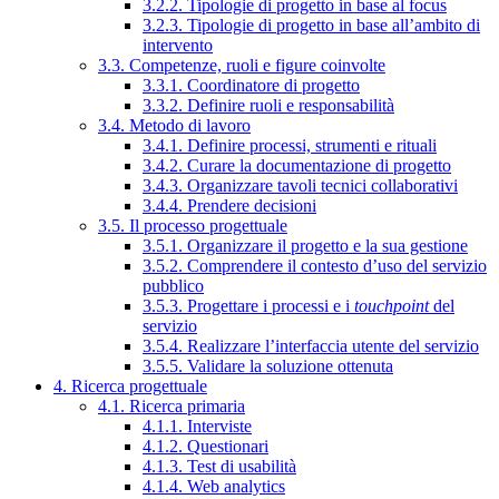
3.2.2. Tipologie di progetto in base al focus
3.2.3. Tipologie di progetto in base all’ambito di
intervento
3.3. Competenze, ruoli e figure coinvolte
3.3.1. Coordinatore di progetto
3.3.2. Definire ruoli e responsabilità
3.4. Metodo di lavoro
3.4.1. Definire processi, strumenti e rituali
3.4.2. Curare la documentazione di progetto
3.4.3. Organizzare tavoli tecnici collaborativi
3.4.4. Prendere decisioni
3.5. Il processo progettuale
3.5.1. Organizzare il progetto e la sua gestione
3.5.2. Comprendere il contesto d’uso del servizio
pubblico
3.5.3. Progettare i processi e i
touchpoint
del
servizio
3.5.4. Realizzare l’interfaccia utente del servizio
3.5.5. Validare la soluzione ottenuta
4. Ricerca progettuale
4.1. Ricerca primaria
4.1.1. Interviste
4.1.2. Questionari
4.1.3. Test di usabilità
4.1.4. Web analytics