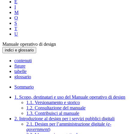
E
I
M
O
S
T
U
Manuale operativo di design
indici e glossario
contenuti
figure
tabelle
glossario
Sommario
1. Scopo, destinatari e uso del Manuale operativo di design
1.1. Versionamento e storico
1.2. Consultazione del manuale
1.3. Contribuisci al manuale
2. Introduzione al design per i servizi pubblici digitali
2.1. Design per l’amministrazione digitale (
e-
government
)