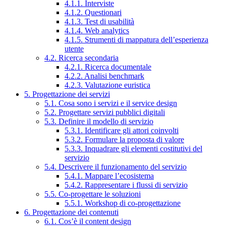
4.1.1. Interviste
4.1.2. Questionari
4.1.3. Test di usabilità
4.1.4. Web analytics
4.1.5. Strumenti di mappatura dell’esperienza
utente
4.2. Ricerca secondaria
4.2.1. Ricerca documentale
4.2.2. Analisi benchmark
4.2.3. Valutazione euristica
5. Progettazione dei servizi
5.1. Cosa sono i servizi e il service design
5.2. Progettare servizi pubblici digitali
5.3. Definire il modello di servizio
5.3.1. Identificare gli attori coinvolti
5.3.2. Formulare la proposta di valore
5.3.3. Inquadrare gli elementi costitutivi del
servizio
5.4. Descrivere il funzionamento del servizio
5.4.1. Mappare l’ecosistema
5.4.2. Rappresentare i flussi di servizio
5.5. Co-progettare le soluzioni
5.5.1. Workshop di co-progettazione
6. Progettazione dei contenuti
6.1. Cos’è il content design