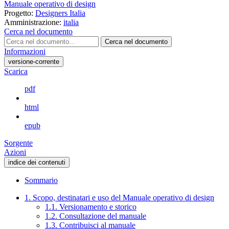
Manuale operativo di design
Progetto:
Designers Italia
Amministrazione:
italia
Cerca nel documento
Cerca nel documento
Informazioni
versione-corrente
Scarica
pdf
html
epub
Sorgente
Azioni
indice dei contenuti
Sommario
1. Scopo, destinatari e uso del Manuale operativo di design
1.1. Versionamento e storico
1.2. Consultazione del manuale
1.3. Contribuisci al manuale