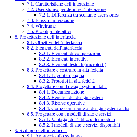
7.1. Caratteristiche dell’interazione
7.2. User stories per definire l’interazione
7.2.1. Differenza tra scenari e user stories
7.3. Flussi di interazione
7.4. Wireframe
7.5. Prototipi interattivi
8. Progettazione dell’interfaccia
8.1. Obiettivi dell’interfaccia
8.2. Elementi dell’interfaccia
8.2.1. Elementi di composizione
8.2.2. Elementi interattivi
8.2.3. Elementi testuali (microtesti)
8.3. Progettare e costruire in alta fedeltà
8.3.1. Layout di pagina
8.3.2. Prototipi in alta fedeltà
8.4. Progettare con il design system .italia
8.4.1. Documentazione
8.4.2. Benefici del design system
8.4.3. Risorse operative
8.4.4. Come contribuire al design system .italia
8.5. Progettare con i modelli di sito e servizi
8.5.1. Vantaggi dell’utilizzo dei modelli
8.5.2. I modelli di sito e servizi disponibili
9. Sviluppo dell’interfaccia
9.1. Approccio allo sviluppo