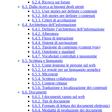
6.2.4. Ricerca sui forum
6.3. Dalla ricerca ai bisogni degli utenti
6.3.1. User stories per definire i contenuti
6.3.2. Job stories per definire i contenuti
6.3.3. Criteri di accettazione
6.4. Architettura dell’informazione
6.4.1. Definire l’architettura dell’informazione
6.4.2. Alberatura
6.4.3. Flussi di interazione
6.4.4. Sistemi di navigazione
6.4.5. Tipologie di contenuto (content type)
6.4.6. Ontologie e standard
6.4.7. Vocabolari controllati e tassonomie
6.5. Scrittura e linguaggio
6.5.1. Come leggono le persone sul web
6.5.2. Le regole per un linguaggio semplice
6.5.3. Microtesti
6.5.4. Scrittura collaborativa
6.5.5. Content critique
6.5.6. Traduzione e localizzazione dei contenuti
6.6. Documenti
6.6.1. I documenti vanno sul web
6.6.2. Tipi di documenti
6.6.3. Formato di lettura dei documenti elettronici
6.6.4. Modalità di produzione dei documenti