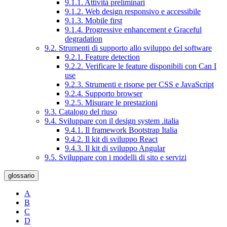
9.1.1. Attività preliminari
9.1.2. Web design responsivo e accessibile
9.1.3. Mobile first
9.1.4. Progressive enhancement e Graceful
degradation
9.2. Strumenti di supporto allo sviluppo del software
9.2.1. Feature detection
9.2.2. Verificare le feature disponibili con Can I
use
9.2.3. Strumenti e risorse per CSS e JavaScript
9.2.4. Supporto browser
9.2.5. Misurare le prestazioni
9.3. Catalogo del riuso
9.4. Sviluppare con il design system .italia
9.4.1. Il framework Bootstrap Italia
9.4.2. Il kit di sviluppo React
9.4.3. Il kit di sviluppo Angular
9.5. Sviluppare con i modelli di sito e servizi
glossario
A
B
C
D