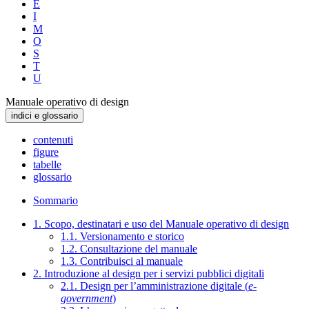
E
I
M
O
S
T
U
Manuale operativo di design
indici e glossario
contenuti
figure
tabelle
glossario
Sommario
1. Scopo, destinatari e uso del Manuale operativo di design
1.1. Versionamento e storico
1.2. Consultazione del manuale
1.3. Contribuisci al manuale
2. Introduzione al design per i servizi pubblici digitali
2.1. Design per l’amministrazione digitale (
e-
government
)