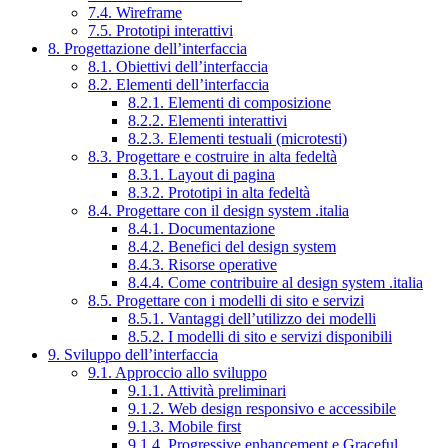
7.4. Wireframe
7.5. Prototipi interattivi
8. Progettazione dell’interfaccia
8.1. Obiettivi dell’interfaccia
8.2. Elementi dell’interfaccia
8.2.1. Elementi di composizione
8.2.2. Elementi interattivi
8.2.3. Elementi testuali (microtesti)
8.3. Progettare e costruire in alta fedeltà
8.3.1. Layout di pagina
8.3.2. Prototipi in alta fedeltà
8.4. Progettare con il design system .italia
8.4.1. Documentazione
8.4.2. Benefici del design system
8.4.3. Risorse operative
8.4.4. Come contribuire al design system .italia
8.5. Progettare con i modelli di sito e servizi
8.5.1. Vantaggi dell’utilizzo dei modelli
8.5.2. I modelli di sito e servizi disponibili
9. Sviluppo dell’interfaccia
9.1. Approccio allo sviluppo
9.1.1. Attività preliminari
9.1.2. Web design responsivo e accessibile
9.1.3. Mobile first
9.1.4. Progressive enhancement e Graceful