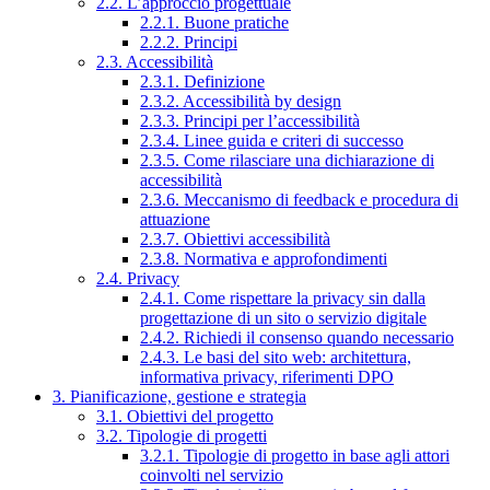
2.2. L’approccio progettuale
2.2.1. Buone pratiche
2.2.2. Principi
2.3. Accessibilità
2.3.1. Definizione
2.3.2. Accessibilità by design
2.3.3. Principi per l’accessibilità
2.3.4. Linee guida e criteri di successo
2.3.5. Come rilasciare una dichiarazione di
accessibilità
2.3.6. Meccanismo di feedback e procedura di
attuazione
2.3.7. Obiettivi accessibilità
2.3.8. Normativa e approfondimenti
2.4. Privacy
2.4.1. Come rispettare la privacy sin dalla
progettazione di un sito o servizio digitale
2.4.2. Richiedi il consenso quando necessario
2.4.3. Le basi del sito web: architettura,
informativa privacy, riferimenti DPO
3. Pianificazione, gestione e strategia
3.1. Obiettivi del progetto
3.2. Tipologie di progetti
3.2.1. Tipologie di progetto in base agli attori
coinvolti nel servizio