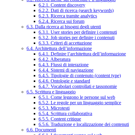
6.2.1. Content discovery
6.2.2. Dati di ricerca (search keywords)
6.2.3. Ricerca tramite analytics
6.2.4. Ricerca sui forum
6.3. Dalla ricerca ai bisogni degli utenti
6.3.1. User stories per definire i contenuti
6.3.2. Job stories per definire i contenuti
6.3.3. Criteri di accettazione
6.4. Architettura dell’informazione
6.4.1. Definire l’architettura dell’informazione
6.4.2. Alberatura
6.4.3. Flussi di interazione
6.4.4. Sistemi di navigazione
6.4.5. Tipologie di contenuto (content type)
6.4.6. Ontologie e standard
6.4.7. Vocabolari controllati e tassonomie
6.5. Scrittura e linguaggio
6.5.1. Come leggono le persone sul web
6.5.2. Le regole per un linguaggio semplice
6.5.3. Microtesti
6.5.4. Scrittura collaborativa
6.5.5. Content critique
6.5.6. Traduzione e localizzazione dei contenuti
6.6. Documenti