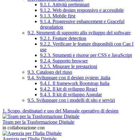
9.1.1. Attività preliminari
9.1.2. Web design responsivo e accessibile
9.1.3. Mobile first
9.1.4. Progressive enhancement e Graceful
degradation
9.2. Strumenti di supporto allo sviluppo del software
9.2.1. Feature detection
9.2.2. Verificare le feature disponibili con Can I
use
9.2.3. Strumenti e risorse per CSS e JavaScript
9.2.4. Supporto browser
9.2.5. Misurare le prestazioni
9.3. Catalogo del riuso
9.4. Sviluppare con il design system .italia
9.4.1. Il framework Bootstrap Italia
9.4.2. Il kit di sviluppo React
9.4.3. Il kit di sviluppo Angular
9.5. Sviluppare con i modelli di sito e servizi
1. Scopo, destinatari e uso del Manuale operativo di design
Team per la Trasformazione Digitale
in collaborazione con
Agenzia per l'Italia Digitale