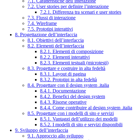
7.1. Caratteristiche dell’interazione
7.2. User stories per definire l’interazione
7.2.1. Differenza tra scenari e user stories
7.3. Flussi di interazione
7.4. Wireframe
7.5. Prototipi interattivi
8. Progettazione dell’interfaccia
8.1. Obiettivi dell’interfaccia
8.2. Elementi dell’interfaccia
8.2.1. Elementi di composizione
8.2.2. Elementi interattivi
8.2.3. Elementi testuali (microtesti)
8.3. Progettare e costruire in alta fedeltà
8.3.1. Layout di pagina
8.3.2. Prototipi in alta fedeltà
8.4. Progettare con il design system .italia
8.4.1. Documentazione
8.4.2. Benefici del design system
8.4.3. Risorse operative
8.4.4. Come contribuire al design system .italia
8.5. Progettare con i modelli di sito e servizi
8.5.1. Vantaggi dell’utilizzo dei modelli
8.5.2. I modelli di sito e servizi disponibili
9. Sviluppo dell’interfaccia
9.1. Approccio allo sviluppo