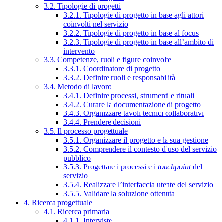
3.2. Tipologie di progetti
3.2.1. Tipologie di progetto in base agli attori
coinvolti nel servizio
3.2.2. Tipologie di progetto in base al focus
3.2.3. Tipologie di progetto in base all’ambito di
intervento
3.3. Competenze, ruoli e figure coinvolte
3.3.1. Coordinatore di progetto
3.3.2. Definire ruoli e responsabilità
3.4. Metodo di lavoro
3.4.1. Definire processi, strumenti e rituali
3.4.2. Curare la documentazione di progetto
3.4.3. Organizzare tavoli tecnici collaborativi
3.4.4. Prendere decisioni
3.5. Il processo progettuale
3.5.1. Organizzare il progetto e la sua gestione
3.5.2. Comprendere il contesto d’uso del servizio
pubblico
3.5.3. Progettare i processi e i
touchpoint
del
servizio
3.5.4. Realizzare l’interfaccia utente del servizio
3.5.5. Validare la soluzione ottenuta
4. Ricerca progettuale
4.1. Ricerca primaria
4.1.1. Interviste