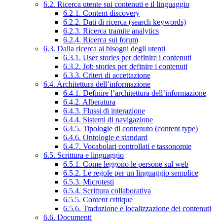
6.2. Ricerca utente sui contenuti e il linguaggio
6.2.1. Content discovery
6.2.2. Dati di ricerca (search keywords)
6.2.3. Ricerca tramite analytics
6.2.4. Ricerca sui forum
6.3. Dalla ricerca ai bisogni degli utenti
6.3.1. User stories per definire i contenuti
6.3.2. Job stories per definire i contenuti
6.3.3. Criteri di accettazione
6.4. Architettura dell’informazione
6.4.1. Definire l’architettura dell’informazione
6.4.2. Alberatura
6.4.3. Flussi di interazione
6.4.4. Sistemi di navigazione
6.4.5. Tipologie di contenuto (content type)
6.4.6. Ontologie e standard
6.4.7. Vocabolari controllati e tassonomie
6.5. Scrittura e linguaggio
6.5.1. Come leggono le persone sul web
6.5.2. Le regole per un linguaggio semplice
6.5.3. Microtesti
6.5.4. Scrittura collaborativa
6.5.5. Content critique
6.5.6. Traduzione e localizzazione dei contenuti
6.6. Documenti