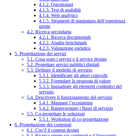
4.1.2. Questionari
4.1.3. Test di usabilità
4.1.4. Web analytics
4.1.5. Strumenti di mappatura dell’esperienza
utente
4.2. Ricerca secondaria
4.2.1. Ricerca documentale
4.2.2. Analisi benchmark
4.2.3. Valutazione euristica
5. Progettazione dei servizi
5.1. Cosa sono i servizi e il service design
5.2. Progettare servizi pubblici digitali
5.3. Definire il modello di servizio
5.3.1. Identificare gli attori coinvolti
5.3.2. Formulare la proposta di valore
5.3.3. Inquadrare gli elementi costitutivi del
servizio
5.4. Descrivere il funzionamento del servizio
5.4.1. Mappare l’ecosistema
5.4.2. Rappresentare i flussi di servizio
5.5. Co-progettare le soluzioni
5.5.1. Workshop di co-progettazione
6. Progettazione dei contenuti
6.1. Cos’è il content design
6.2. Ricerca utente sui contenuti e il linguaggio