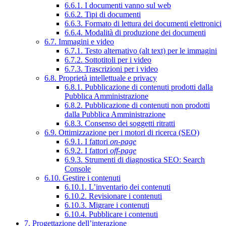
6.6.1. I documenti vanno sul web
6.6.2. Tipi di documenti
6.6.3. Formato di lettura dei documenti elettronici
6.6.4. Modalità di produzione dei documenti
6.7. Immagini e video
6.7.1. Testo alternativo (alt text) per le immagini
6.7.2. Sottotitoli per i video
6.7.3. Trascrizioni per i video
6.8. Proprietà intellettuale e privacy
6.8.1. Pubblicazione di contenuti prodotti dalla
Pubblica Amministrazione
6.8.2. Pubblicazione di contenuti non prodotti
dalla Pubblica Amministrazione
6.8.3. Consenso dei soggetti ritratti
6.9. Ottimizzazione per i motori di ricerca (SEO)
6.9.1. I fattori
on-page
6.9.2. I fattori
off-page
6.9.3. Strumenti di diagnostica SEO: Search
Console
6.10. Gestire i contenuti
6.10.1. L’inventario dei contenuti
6.10.2. Revisionare i contenuti
6.10.3. Migrare i contenuti
6.10.4. Pubblicare i contenuti
7. Progettazione dell’interazione