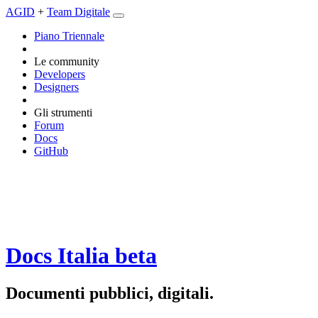
AGID
+
Team Digitale
Piano Triennale
Le community
Developers
Designers
Gli strumenti
Forum
Docs
GitHub
Docs Italia
beta
Documenti pubblici, digitali.