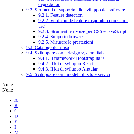
degradation
9.2. Strumenti di supporto allo sviluppo del software
9.2.1. Feature detection
9.2.2. Verificare le feature disponibili con Can I
use
9.2.3. Strumenti e risorse per CSS e JavaScript
9.2.4. Supporto browser
9.2.5. Misurare le prestazioni
9.3. Catalogo del riuso
9.4. Sviluppare con il design system .italia
9.4.1. Il framework Bootstrap Italia
9.4.2. Il kit di sviluppo React
9.4.3. Il kit di sviluppo Angular
9.5. Sviluppare con i modelli di sito e servizi
None
None
A
B
C
D
E
I
M