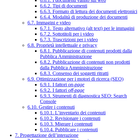
6.6.1. I documenti vanno sul web
6.6.2. Tipi di documenti
6.6.3. Formato di lettura dei documenti elettronici
6.6.4. Modalità di produzione dei documenti
6.7. Immagini e video
6.7.1. Testo alternativo (alt text) per le immagini
6.7.2. Sottotitoli per i video
6.7.3. Trascrizioni per i video
6.8. Proprietà intellettuale e privacy
6.8.1. Pubblicazione di contenuti prodotti dalla
Pubblica Amministrazione
6.8.2. Pubblicazione di contenuti non prodotti
dalla Pubblica Amministrazione
6.8.3. Consenso dei soggetti ritratti
6.9. Ottimizzazione per i motori di ricerca (SEO)
6.9.1. I fattori
on-page
6.9.2. I fattori
off-page
6.9.3. Strumenti di diagnostica SEO: Search
Console
6.10. Gestire i contenuti
6.10.1. L’inventario dei contenuti
6.10.2. Revisionare i contenuti
6.10.3. Migrare i contenuti
6.10.4. Pubblicare i contenuti
7. Progettazione dell’interazione