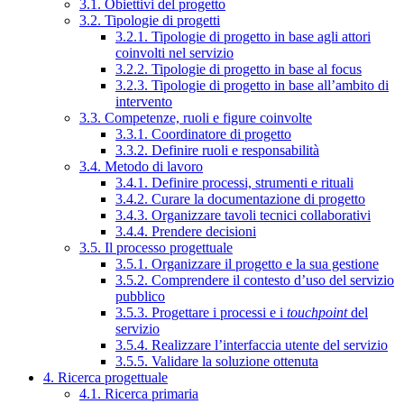
3.1. Obiettivi del progetto
3.2. Tipologie di progetti
3.2.1. Tipologie di progetto in base agli attori
coinvolti nel servizio
3.2.2. Tipologie di progetto in base al focus
3.2.3. Tipologie di progetto in base all’ambito di
intervento
3.3. Competenze, ruoli e figure coinvolte
3.3.1. Coordinatore di progetto
3.3.2. Definire ruoli e responsabilità
3.4. Metodo di lavoro
3.4.1. Definire processi, strumenti e rituali
3.4.2. Curare la documentazione di progetto
3.4.3. Organizzare tavoli tecnici collaborativi
3.4.4. Prendere decisioni
3.5. Il processo progettuale
3.5.1. Organizzare il progetto e la sua gestione
3.5.2. Comprendere il contesto d’uso del servizio
pubblico
3.5.3. Progettare i processi e i
touchpoint
del
servizio
3.5.4. Realizzare l’interfaccia utente del servizio
3.5.5. Validare la soluzione ottenuta
4. Ricerca progettuale
4.1. Ricerca primaria