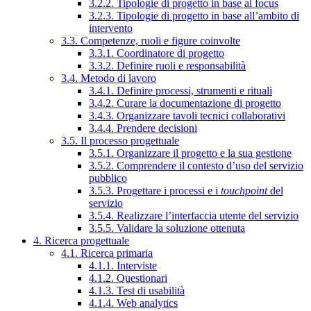
3.2.2. Tipologie di progetto in base al focus
3.2.3. Tipologie di progetto in base all’ambito di
intervento
3.3. Competenze, ruoli e figure coinvolte
3.3.1. Coordinatore di progetto
3.3.2. Definire ruoli e responsabilità
3.4. Metodo di lavoro
3.4.1. Definire processi, strumenti e rituali
3.4.2. Curare la documentazione di progetto
3.4.3. Organizzare tavoli tecnici collaborativi
3.4.4. Prendere decisioni
3.5. Il processo progettuale
3.5.1. Organizzare il progetto e la sua gestione
3.5.2. Comprendere il contesto d’uso del servizio
pubblico
3.5.3. Progettare i processi e i
touchpoint
del
servizio
3.5.4. Realizzare l’interfaccia utente del servizio
3.5.5. Validare la soluzione ottenuta
4. Ricerca progettuale
4.1. Ricerca primaria
4.1.1. Interviste
4.1.2. Questionari
4.1.3. Test di usabilità
4.1.4. Web analytics