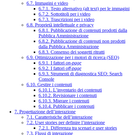
6.7. Immagini e video
6.7.1. Testo alternativo (alt text) per le immagini
6.7.2. Sottotitoli per i video
6.7.3. Trascrizioni per i video
6.8. Proprietà intellettuale e privacy
6.8.1. Pubblicazione di contenuti prodotti dalla
Pubblica Amministrazione
6.8.2. Pubblicazione di contenuti non prodotti
dalla Pubblica Amministrazione
6.8.3. Consenso dei soggetti ritratti
6.9. Ottimizzazione per i motori di ricerca (SEO)
6.9.1. I fattori
on-page
6.9.2. I fattori
off-page
6.9.3. Strumenti di diagnostica SEO: Search
Console
6.10. Gestire i contenuti
6.10.1. L’inventario dei contenuti
6.10.2. Revisionare i contenuti
6.10.3. Migrare i contenuti
6.10.4. Pubblicare i contenuti
7. Progettazione dell’interazione
7.1. Caratteristiche dell’interazione
7.2. User stories per definire l’interazione
7.2.1. Differenza tra scenari e user stories
7.3. Flussi di interazione