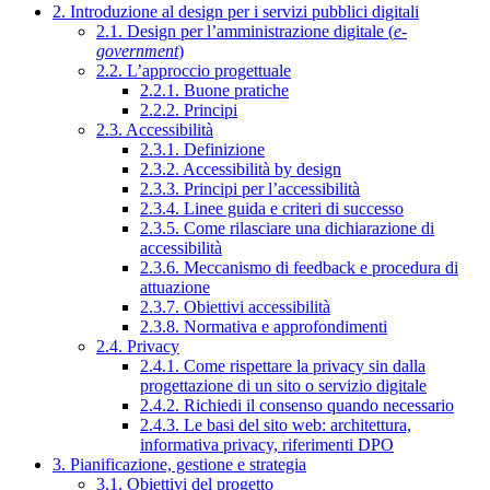
2. Introduzione al design per i servizi pubblici digitali
2.1. Design per l’amministrazione digitale (
e-
government
)
2.2. L’approccio progettuale
2.2.1. Buone pratiche
2.2.2. Principi
2.3. Accessibilità
2.3.1. Definizione
2.3.2. Accessibilità by design
2.3.3. Principi per l’accessibilità
2.3.4. Linee guida e criteri di successo
2.3.5. Come rilasciare una dichiarazione di
accessibilità
2.3.6. Meccanismo di feedback e procedura di
attuazione
2.3.7. Obiettivi accessibilità
2.3.8. Normativa e approfondimenti
2.4. Privacy
2.4.1. Come rispettare la privacy sin dalla
progettazione di un sito o servizio digitale
2.4.2. Richiedi il consenso quando necessario
2.4.3. Le basi del sito web: architettura,
informativa privacy, riferimenti DPO
3. Pianificazione, gestione e strategia
3.1. Obiettivi del progetto