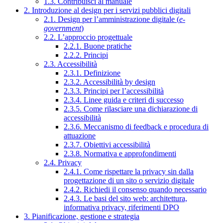
1.3. Contribuisci al manuale
2. Introduzione al design per i servizi pubblici digitali
2.1. Design per l’amministrazione digitale (
e-
government
)
2.2. L’approccio progettuale
2.2.1. Buone pratiche
2.2.2. Principi
2.3. Accessibilità
2.3.1. Definizione
2.3.2. Accessibilità by design
2.3.3. Principi per l’accessibilità
2.3.4. Linee guida e criteri di successo
2.3.5. Come rilasciare una dichiarazione di
accessibilità
2.3.6. Meccanismo di feedback e procedura di
attuazione
2.3.7. Obiettivi accessibilità
2.3.8. Normativa e approfondimenti
2.4. Privacy
2.4.1. Come rispettare la privacy sin dalla
progettazione di un sito o servizio digitale
2.4.2. Richiedi il consenso quando necessario
2.4.3. Le basi del sito web: architettura,
informativa privacy, riferimenti DPO
3. Pianificazione, gestione e strategia