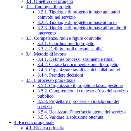
3.1. Obiettivi del progetto
3.2. Tipologie di progetti
3.2.1. Tipologie di progetto in base agli attori
coinvolti nel servizio
3.2.2. Tipologie di progetto in base al focus
3.2.3. Tipologie di progetto in base all’ambito di
intervento
3.3. Competenze, ruoli e figure coinvolte
3.3.1. Coordinatore di progetto
3.3.2. Definire ruoli e responsabilità
3.4. Metodo di lavoro
3.4.1. Definire processi, strumenti e rituali
3.4.2. Curare la documentazione di progetto
3.4.3. Organizzare tavoli tecnici collaborativi
3.4.4. Prendere decisioni
3.5. Il processo progettuale
3.5.1. Organizzare il progetto e la sua gestione
3.5.2. Comprendere il contesto d’uso del servizio
pubblico
3.5.3. Progettare i processi e i
touchpoint
del
servizio
3.5.4. Realizzare l’interfaccia utente del servizio
3.5.5. Validare la soluzione ottenuta
4. Ricerca progettuale
4.1. Ricerca primaria