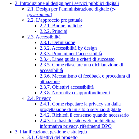
2. Introduzione al design per i servizi pubblici digitali
2.1. Design per l’amministrazione digitale (
e-
government
)
2.2. L’approccio progettuale
2.2.1. Buone pratiche
2.2.2. Principi
2.3. Accessibilità
2.3.1. Definizione
2.3.2. Accessibilità by design
2.3.3. Principi per l’accessibilità
2.3.4. Linee guida e criteri di successo
2.3.5. Come rilasciare una dichiarazione di
accessibilità
2.3.6. Meccanismo di feedback e procedura di
attuazione
2.3.7. Obiettivi accessibilità
2.3.8. Normativa e approfondimenti
2.4. Privacy
2.4.1. Come rispettare la privacy sin dalla
progettazione di un sito o servizio digitale
2.4.2. Richiedi il consenso quando necessario
2.4.3. Le basi del sito web: architettura,
informativa privacy, riferimenti DPO
3. Pianificazione, gestione e strategia
3.1. Obiettivi del progetto