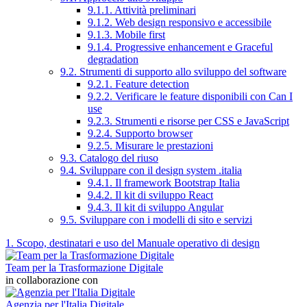
9.1.1. Attività preliminari
9.1.2. Web design responsivo e accessibile
9.1.3. Mobile first
9.1.4. Progressive enhancement e Graceful
degradation
9.2. Strumenti di supporto allo sviluppo del software
9.2.1. Feature detection
9.2.2. Verificare le feature disponibili con Can I
use
9.2.3. Strumenti e risorse per CSS e JavaScript
9.2.4. Supporto browser
9.2.5. Misurare le prestazioni
9.3. Catalogo del riuso
9.4. Sviluppare con il design system .italia
9.4.1. Il framework Bootstrap Italia
9.4.2. Il kit di sviluppo React
9.4.3. Il kit di sviluppo Angular
9.5. Sviluppare con i modelli di sito e servizi
1. Scopo, destinatari e uso del Manuale operativo di design
Team per la Trasformazione Digitale
in collaborazione con
Agenzia per l'Italia Digitale