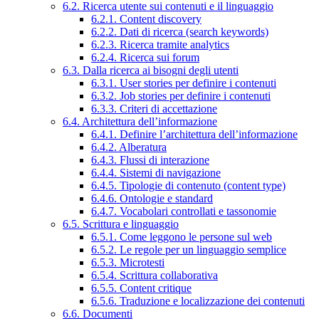
6.2. Ricerca utente sui contenuti e il linguaggio
6.2.1. Content discovery
6.2.2. Dati di ricerca (search keywords)
6.2.3. Ricerca tramite analytics
6.2.4. Ricerca sui forum
6.3. Dalla ricerca ai bisogni degli utenti
6.3.1. User stories per definire i contenuti
6.3.2. Job stories per definire i contenuti
6.3.3. Criteri di accettazione
6.4. Architettura dell’informazione
6.4.1. Definire l’architettura dell’informazione
6.4.2. Alberatura
6.4.3. Flussi di interazione
6.4.4. Sistemi di navigazione
6.4.5. Tipologie di contenuto (content type)
6.4.6. Ontologie e standard
6.4.7. Vocabolari controllati e tassonomie
6.5. Scrittura e linguaggio
6.5.1. Come leggono le persone sul web
6.5.2. Le regole per un linguaggio semplice
6.5.3. Microtesti
6.5.4. Scrittura collaborativa
6.5.5. Content critique
6.5.6. Traduzione e localizzazione dei contenuti
6.6. Documenti