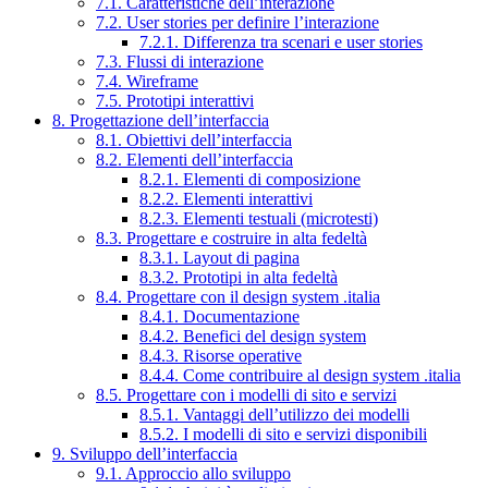
7.1. Caratteristiche dell’interazione
7.2. User stories per definire l’interazione
7.2.1. Differenza tra scenari e user stories
7.3. Flussi di interazione
7.4. Wireframe
7.5. Prototipi interattivi
8. Progettazione dell’interfaccia
8.1. Obiettivi dell’interfaccia
8.2. Elementi dell’interfaccia
8.2.1. Elementi di composizione
8.2.2. Elementi interattivi
8.2.3. Elementi testuali (microtesti)
8.3. Progettare e costruire in alta fedeltà
8.3.1. Layout di pagina
8.3.2. Prototipi in alta fedeltà
8.4. Progettare con il design system .italia
8.4.1. Documentazione
8.4.2. Benefici del design system
8.4.3. Risorse operative
8.4.4. Come contribuire al design system .italia
8.5. Progettare con i modelli di sito e servizi
8.5.1. Vantaggi dell’utilizzo dei modelli
8.5.2. I modelli di sito e servizi disponibili
9. Sviluppo dell’interfaccia
9.1. Approccio allo sviluppo