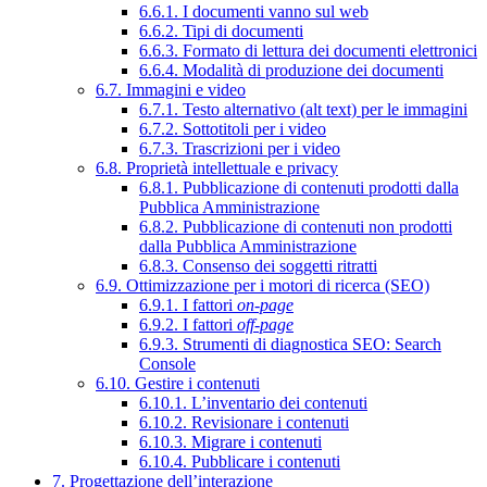
6.6.1. I documenti vanno sul web
6.6.2. Tipi di documenti
6.6.3. Formato di lettura dei documenti elettronici
6.6.4. Modalità di produzione dei documenti
6.7. Immagini e video
6.7.1. Testo alternativo (alt text) per le immagini
6.7.2. Sottotitoli per i video
6.7.3. Trascrizioni per i video
6.8. Proprietà intellettuale e privacy
6.8.1. Pubblicazione di contenuti prodotti dalla
Pubblica Amministrazione
6.8.2. Pubblicazione di contenuti non prodotti
dalla Pubblica Amministrazione
6.8.3. Consenso dei soggetti ritratti
6.9. Ottimizzazione per i motori di ricerca (SEO)
6.9.1. I fattori
on-page
6.9.2. I fattori
off-page
6.9.3. Strumenti di diagnostica SEO: Search
Console
6.10. Gestire i contenuti
6.10.1. L’inventario dei contenuti
6.10.2. Revisionare i contenuti
6.10.3. Migrare i contenuti
6.10.4. Pubblicare i contenuti
7. Progettazione dell’interazione