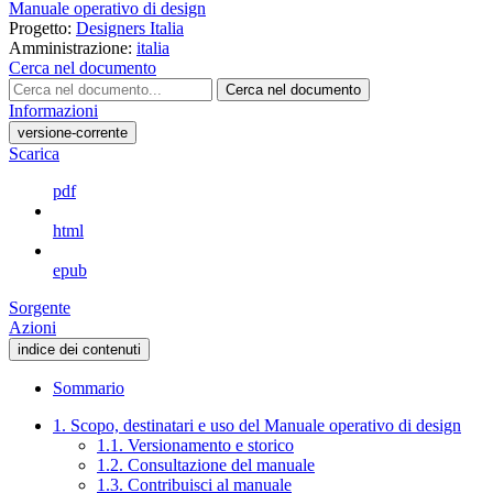
Manuale operativo di design
Progetto:
Designers Italia
Amministrazione:
italia
Cerca nel documento
Cerca nel documento
Informazioni
versione-corrente
Scarica
pdf
html
epub
Sorgente
Azioni
indice dei contenuti
Sommario
1. Scopo, destinatari e uso del Manuale operativo di design
1.1. Versionamento e storico
1.2. Consultazione del manuale
1.3. Contribuisci al manuale