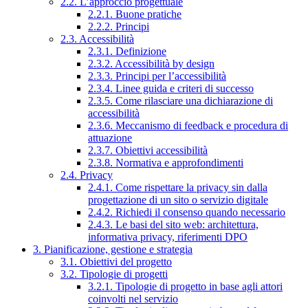
2.2. L’approccio progettuale
2.2.1. Buone pratiche
2.2.2. Principi
2.3. Accessibilità
2.3.1. Definizione
2.3.2. Accessibilità by design
2.3.3. Principi per l’accessibilità
2.3.4. Linee guida e criteri di successo
2.3.5. Come rilasciare una dichiarazione di
accessibilità
2.3.6. Meccanismo di feedback e procedura di
attuazione
2.3.7. Obiettivi accessibilità
2.3.8. Normativa e approfondimenti
2.4. Privacy
2.4.1. Come rispettare la privacy sin dalla
progettazione di un sito o servizio digitale
2.4.2. Richiedi il consenso quando necessario
2.4.3. Le basi del sito web: architettura,
informativa privacy, riferimenti DPO
3. Pianificazione, gestione e strategia
3.1. Obiettivi del progetto
3.2. Tipologie di progetti
3.2.1. Tipologie di progetto in base agli attori
coinvolti nel servizio