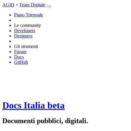
AGID
+
Team Digitale
Piano Triennale
Le community
Developers
Designers
Gli strumenti
Forum
Docs
GitHub
Docs Italia
beta
Documenti pubblici, digitali.