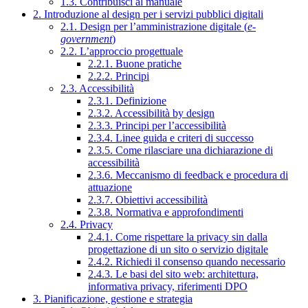
1.3. Contribuisci al manuale
2. Introduzione al design per i servizi pubblici digitali
2.1. Design per l’amministrazione digitale (
e-
government
)
2.2. L’approccio progettuale
2.2.1. Buone pratiche
2.2.2. Principi
2.3. Accessibilità
2.3.1. Definizione
2.3.2. Accessibilità by design
2.3.3. Principi per l’accessibilità
2.3.4. Linee guida e criteri di successo
2.3.5. Come rilasciare una dichiarazione di
accessibilità
2.3.6. Meccanismo di feedback e procedura di
attuazione
2.3.7. Obiettivi accessibilità
2.3.8. Normativa e approfondimenti
2.4. Privacy
2.4.1. Come rispettare la privacy sin dalla
progettazione di un sito o servizio digitale
2.4.2. Richiedi il consenso quando necessario
2.4.3. Le basi del sito web: architettura,
informativa privacy, riferimenti DPO
3. Pianificazione, gestione e strategia