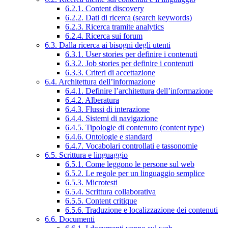
6.2.1. Content discovery
6.2.2. Dati di ricerca (search keywords)
6.2.3. Ricerca tramite analytics
6.2.4. Ricerca sui forum
6.3. Dalla ricerca ai bisogni degli utenti
6.3.1. User stories per definire i contenuti
6.3.2. Job stories per definire i contenuti
6.3.3. Criteri di accettazione
6.4. Architettura dell’informazione
6.4.1. Definire l’architettura dell’informazione
6.4.2. Alberatura
6.4.3. Flussi di interazione
6.4.4. Sistemi di navigazione
6.4.5. Tipologie di contenuto (content type)
6.4.6. Ontologie e standard
6.4.7. Vocabolari controllati e tassonomie
6.5. Scrittura e linguaggio
6.5.1. Come leggono le persone sul web
6.5.2. Le regole per un linguaggio semplice
6.5.3. Microtesti
6.5.4. Scrittura collaborativa
6.5.5. Content critique
6.5.6. Traduzione e localizzazione dei contenuti
6.6. Documenti