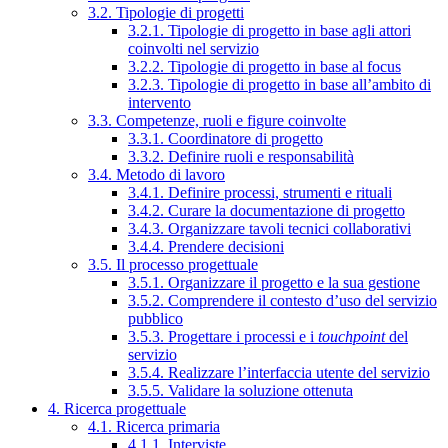
3.2. Tipologie di progetti
3.2.1. Tipologie di progetto in base agli attori
coinvolti nel servizio
3.2.2. Tipologie di progetto in base al focus
3.2.3. Tipologie di progetto in base all’ambito di
intervento
3.3. Competenze, ruoli e figure coinvolte
3.3.1. Coordinatore di progetto
3.3.2. Definire ruoli e responsabilità
3.4. Metodo di lavoro
3.4.1. Definire processi, strumenti e rituali
3.4.2. Curare la documentazione di progetto
3.4.3. Organizzare tavoli tecnici collaborativi
3.4.4. Prendere decisioni
3.5. Il processo progettuale
3.5.1. Organizzare il progetto e la sua gestione
3.5.2. Comprendere il contesto d’uso del servizio
pubblico
3.5.3. Progettare i processi e i
touchpoint
del
servizio
3.5.4. Realizzare l’interfaccia utente del servizio
3.5.5. Validare la soluzione ottenuta
4. Ricerca progettuale
4.1. Ricerca primaria
4.1.1. Interviste