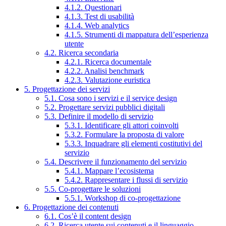
4.1.2. Questionari
4.1.3. Test di usabilità
4.1.4. Web analytics
4.1.5. Strumenti di mappatura dell’esperienza
utente
4.2. Ricerca secondaria
4.2.1. Ricerca documentale
4.2.2. Analisi benchmark
4.2.3. Valutazione euristica
5. Progettazione dei servizi
5.1. Cosa sono i servizi e il service design
5.2. Progettare servizi pubblici digitali
5.3. Definire il modello di servizio
5.3.1. Identificare gli attori coinvolti
5.3.2. Formulare la proposta di valore
5.3.3. Inquadrare gli elementi costitutivi del
servizio
5.4. Descrivere il funzionamento del servizio
5.4.1. Mappare l’ecosistema
5.4.2. Rappresentare i flussi di servizio
5.5. Co-progettare le soluzioni
5.5.1. Workshop di co-progettazione
6. Progettazione dei contenuti
6.1. Cos’è il content design
6.2. Ricerca utente sui contenuti e il linguaggio