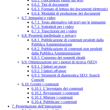
6.6.1. I documenti vanno sul web
6.6.2. Tipi di documenti
6.6.3. Formato di lettura dei documenti elettronici
6.6.4. Modalità di produzione dei documenti
6.7. Immagini e video
6.7.1. Testo alternativo (alt text) per le immagini
6.7.2. Sottotitoli per i video
6.7.3. Trascrizioni per i video
6.8. Proprietà intellettuale e privacy
6.8.1. Pubblicazione di contenuti prodotti dalla
Pubblica Amministrazione
6.8.2. Pubblicazione di contenuti non prodotti
dalla Pubblica Amministrazione
6.8.3. Consenso dei soggetti ritratti
6.9. Ottimizzazione per i motori di ricerca (SEO)
6.9.1. I fattori
on-page
6.9.2. I fattori
off-page
6.9.3. Strumenti di diagnostica SEO: Search
Console
6.10. Gestire i contenuti
6.10.1. L’inventario dei contenuti
6.10.2. Revisionare i contenuti
6.10.3. Migrare i contenuti
6.10.4. Pubblicare i contenuti
7. Progettazione dell’interazione