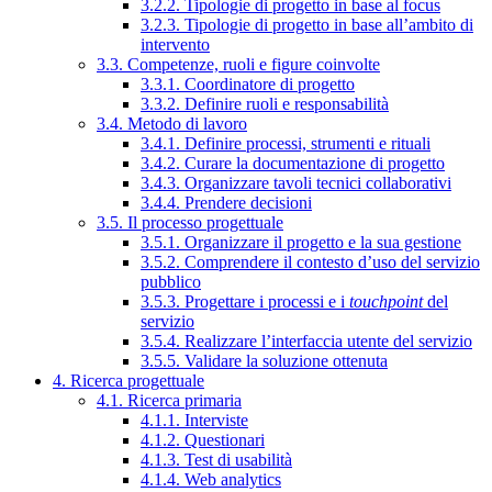
3.2.2. Tipologie di progetto in base al focus
3.2.3. Tipologie di progetto in base all’ambito di
intervento
3.3. Competenze, ruoli e figure coinvolte
3.3.1. Coordinatore di progetto
3.3.2. Definire ruoli e responsabilità
3.4. Metodo di lavoro
3.4.1. Definire processi, strumenti e rituali
3.4.2. Curare la documentazione di progetto
3.4.3. Organizzare tavoli tecnici collaborativi
3.4.4. Prendere decisioni
3.5. Il processo progettuale
3.5.1. Organizzare il progetto e la sua gestione
3.5.2. Comprendere il contesto d’uso del servizio
pubblico
3.5.3. Progettare i processi e i
touchpoint
del
servizio
3.5.4. Realizzare l’interfaccia utente del servizio
3.5.5. Validare la soluzione ottenuta
4. Ricerca progettuale
4.1. Ricerca primaria
4.1.1. Interviste
4.1.2. Questionari
4.1.3. Test di usabilità
4.1.4. Web analytics