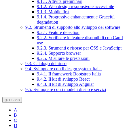
9.1.1. Attività preliminari
9.1.2. Web design responsivo e accessibile
9.1.3. Mobile first
9.1.4. Progressive enhancement e Graceful
degradation
9.2. Strumenti di supporto allo sviluppo del software
9.2.1. Feature detection
9.2.2. Verificare le feature disponibili con Can I
use
9.2.3. Strumenti e risorse per CSS e JavaScript
9.2.4. Supporto browser
9.2.5. Misurare le prestazioni
9.3. Catalogo del riuso
9.4. Sviluppare con il design system .italia
9.4.1. Il framework Bootstrap Italia
9.4.2. Il kit di sviluppo React
9.4.3. Il kit di sviluppo Angular
9.5. Sviluppare con i modelli di sito e servizi
glossario
A
B
C
D