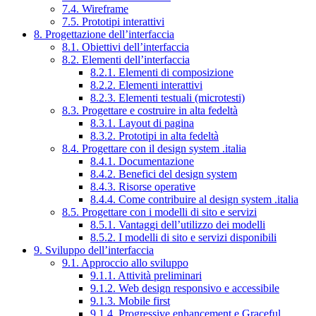
7.4. Wireframe
7.5. Prototipi interattivi
8. Progettazione dell’interfaccia
8.1. Obiettivi dell’interfaccia
8.2. Elementi dell’interfaccia
8.2.1. Elementi di composizione
8.2.2. Elementi interattivi
8.2.3. Elementi testuali (microtesti)
8.3. Progettare e costruire in alta fedeltà
8.3.1. Layout di pagina
8.3.2. Prototipi in alta fedeltà
8.4. Progettare con il design system .italia
8.4.1. Documentazione
8.4.2. Benefici del design system
8.4.3. Risorse operative
8.4.4. Come contribuire al design system .italia
8.5. Progettare con i modelli di sito e servizi
8.5.1. Vantaggi dell’utilizzo dei modelli
8.5.2. I modelli di sito e servizi disponibili
9. Sviluppo dell’interfaccia
9.1. Approccio allo sviluppo
9.1.1. Attività preliminari
9.1.2. Web design responsivo e accessibile
9.1.3. Mobile first
9.1.4. Progressive enhancement e Graceful