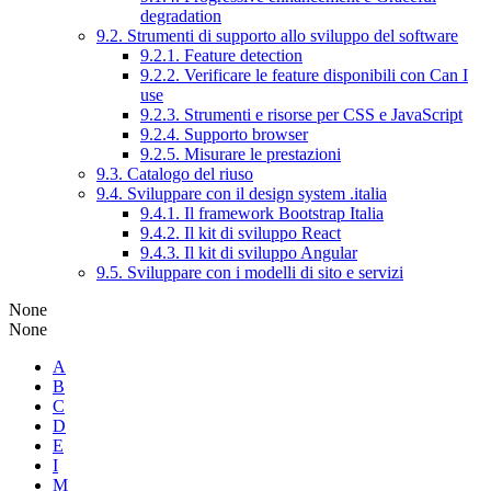
degradation
9.2. Strumenti di supporto allo sviluppo del software
9.2.1. Feature detection
9.2.2. Verificare le feature disponibili con Can I
use
9.2.3. Strumenti e risorse per CSS e JavaScript
9.2.4. Supporto browser
9.2.5. Misurare le prestazioni
9.3. Catalogo del riuso
9.4. Sviluppare con il design system .italia
9.4.1. Il framework Bootstrap Italia
9.4.2. Il kit di sviluppo React
9.4.3. Il kit di sviluppo Angular
9.5. Sviluppare con i modelli di sito e servizi
None
None
A
B
C
D
E
I
M