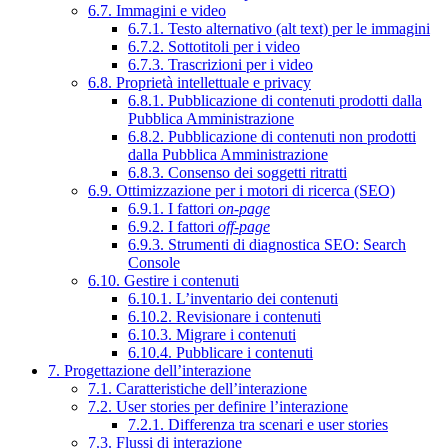
6.7. Immagini e video
6.7.1. Testo alternativo (alt text) per le immagini
6.7.2. Sottotitoli per i video
6.7.3. Trascrizioni per i video
6.8. Proprietà intellettuale e privacy
6.8.1. Pubblicazione di contenuti prodotti dalla
Pubblica Amministrazione
6.8.2. Pubblicazione di contenuti non prodotti
dalla Pubblica Amministrazione
6.8.3. Consenso dei soggetti ritratti
6.9. Ottimizzazione per i motori di ricerca (SEO)
6.9.1. I fattori
on-page
6.9.2. I fattori
off-page
6.9.3. Strumenti di diagnostica SEO: Search
Console
6.10. Gestire i contenuti
6.10.1. L’inventario dei contenuti
6.10.2. Revisionare i contenuti
6.10.3. Migrare i contenuti
6.10.4. Pubblicare i contenuti
7. Progettazione dell’interazione
7.1. Caratteristiche dell’interazione
7.2. User stories per definire l’interazione
7.2.1. Differenza tra scenari e user stories
7.3. Flussi di interazione