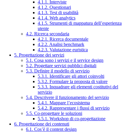
4.1.1. Interviste
4.1.2. Questionari
4.1.3. Test di usabilità
4.1.4. Web analytics
4.1.5. Strumenti di mappatura dell’esperienza
utente
4.2. Ricerca secondaria
4.2.1. Ricerca documentale
4.2.2. Analisi benchmark
4.2.3. Valutazione euristica
5. Progettazione dei servizi
5.1. Cosa sono i servizi e il service design
5.2. Progettare servizi pubblici digitali
5.3. Definire il modello di servizio
5.3.1. Identificare gli attori coinvolti
5.3.2. Formulare la proposta di valore
5.3.3. Inquadrare gli elementi costitutivi del
servizio
5.4. Descrivere il funzionamento del servizio
5.4.1. Mappare l’ecosistema
5.4.2. Rappresentare i flussi di servizio
5.5. Co-progettare le soluzioni
5.5.1. Workshop di co-progettazione
6. Progettazione dei contenuti
6.1. Cos’è il content design