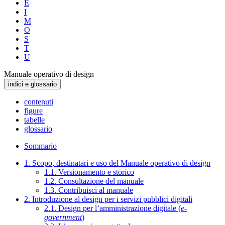
E
I
M
O
S
T
U
Manuale operativo di design
indici e glossario
contenuti
figure
tabelle
glossario
Sommario
1. Scopo, destinatari e uso del Manuale operativo di design
1.1. Versionamento e storico
1.2. Consultazione del manuale
1.3. Contribuisci al manuale
2. Introduzione al design per i servizi pubblici digitali
2.1. Design per l’amministrazione digitale (
e-
government
)