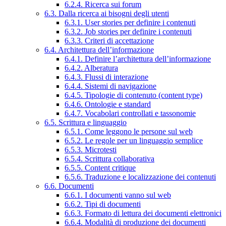
6.2.4. Ricerca sui forum
6.3. Dalla ricerca ai bisogni degli utenti
6.3.1. User stories per definire i contenuti
6.3.2. Job stories per definire i contenuti
6.3.3. Criteri di accettazione
6.4. Architettura dell’informazione
6.4.1. Definire l’architettura dell’informazione
6.4.2. Alberatura
6.4.3. Flussi di interazione
6.4.4. Sistemi di navigazione
6.4.5. Tipologie di contenuto (content type)
6.4.6. Ontologie e standard
6.4.7. Vocabolari controllati e tassonomie
6.5. Scrittura e linguaggio
6.5.1. Come leggono le persone sul web
6.5.2. Le regole per un linguaggio semplice
6.5.3. Microtesti
6.5.4. Scrittura collaborativa
6.5.5. Content critique
6.5.6. Traduzione e localizzazione dei contenuti
6.6. Documenti
6.6.1. I documenti vanno sul web
6.6.2. Tipi di documenti
6.6.3. Formato di lettura dei documenti elettronici
6.6.4. Modalità di produzione dei documenti