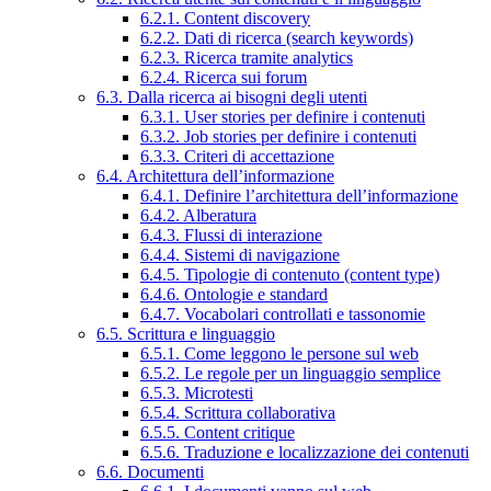
6.2.1. Content discovery
6.2.2. Dati di ricerca (search keywords)
6.2.3. Ricerca tramite analytics
6.2.4. Ricerca sui forum
6.3. Dalla ricerca ai bisogni degli utenti
6.3.1. User stories per definire i contenuti
6.3.2. Job stories per definire i contenuti
6.3.3. Criteri di accettazione
6.4. Architettura dell’informazione
6.4.1. Definire l’architettura dell’informazione
6.4.2. Alberatura
6.4.3. Flussi di interazione
6.4.4. Sistemi di navigazione
6.4.5. Tipologie di contenuto (content type)
6.4.6. Ontologie e standard
6.4.7. Vocabolari controllati e tassonomie
6.5. Scrittura e linguaggio
6.5.1. Come leggono le persone sul web
6.5.2. Le regole per un linguaggio semplice
6.5.3. Microtesti
6.5.4. Scrittura collaborativa
6.5.5. Content critique
6.5.6. Traduzione e localizzazione dei contenuti
6.6. Documenti