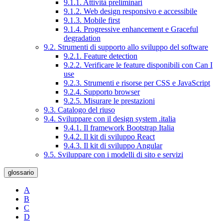
9.1.1. Attività preliminari
9.1.2. Web design responsivo e accessibile
9.1.3. Mobile first
9.1.4. Progressive enhancement e Graceful
degradation
9.2. Strumenti di supporto allo sviluppo del software
9.2.1. Feature detection
9.2.2. Verificare le feature disponibili con Can I
use
9.2.3. Strumenti e risorse per CSS e JavaScript
9.2.4. Supporto browser
9.2.5. Misurare le prestazioni
9.3. Catalogo del riuso
9.4. Sviluppare con il design system .italia
9.4.1. Il framework Bootstrap Italia
9.4.2. Il kit di sviluppo React
9.4.3. Il kit di sviluppo Angular
9.5. Sviluppare con i modelli di sito e servizi
glossario
A
B
C
D