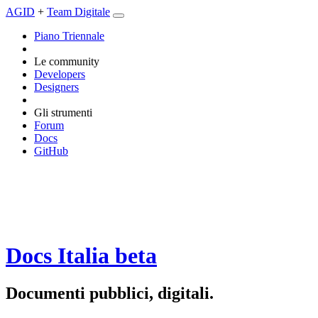
AGID
+
Team Digitale
Piano Triennale
Le community
Developers
Designers
Gli strumenti
Forum
Docs
GitHub
Docs Italia
beta
Documenti pubblici, digitali.