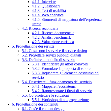
4.1.1. Interviste
4.1.2. Questionari
4.1.3. Test di usabilità
4.1.4. Web analytics
4.1.5. Strumenti di mappatura dell’esperienza
utente
4.2. Ricerca secondaria
4.2.1. Ricerca documentale
4.2.2. Analisi benchmark
4.2.3. Valutazione euristica
5. Progettazione dei servizi
5.1. Cosa sono i servizi e il service design
5.2. Progettare servizi pubblici digitali
5.3. Definire il modello di servizio
5.3.1. Identificare gli attori coinvolti
5.3.2. Formulare la proposta di valore
5.3.3. Inquadrare gli elementi costitutivi del
servizio
5.4. Descrivere il funzionamento del servizio
5.4.1. Mappare l’ecosistema
5.4.2. Rappresentare i flussi di servizio
5.5. Co-progettare le soluzioni
5.5.1. Workshop di co-progettazione
6. Progettazione dei contenuti
6.1. Cos’è il content design