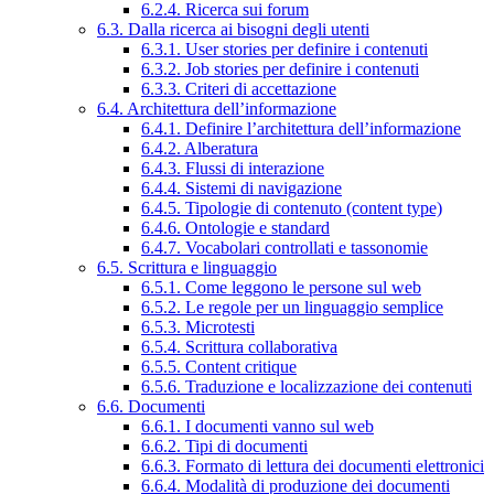
6.2.4. Ricerca sui forum
6.3. Dalla ricerca ai bisogni degli utenti
6.3.1. User stories per definire i contenuti
6.3.2. Job stories per definire i contenuti
6.3.3. Criteri di accettazione
6.4. Architettura dell’informazione
6.4.1. Definire l’architettura dell’informazione
6.4.2. Alberatura
6.4.3. Flussi di interazione
6.4.4. Sistemi di navigazione
6.4.5. Tipologie di contenuto (content type)
6.4.6. Ontologie e standard
6.4.7. Vocabolari controllati e tassonomie
6.5. Scrittura e linguaggio
6.5.1. Come leggono le persone sul web
6.5.2. Le regole per un linguaggio semplice
6.5.3. Microtesti
6.5.4. Scrittura collaborativa
6.5.5. Content critique
6.5.6. Traduzione e localizzazione dei contenuti
6.6. Documenti
6.6.1. I documenti vanno sul web
6.6.2. Tipi di documenti
6.6.3. Formato di lettura dei documenti elettronici
6.6.4. Modalità di produzione dei documenti