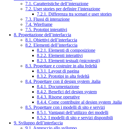
7.1. Caratteristiche dell’interazione
7.2. User stories per definire l’interazione
7.2.1. Differenza tra scenari e user stories
7.3. Flussi di interazione
7.4. Wireframe
7.5. Prototipi interattivi
8. Progettazione dell’interfaccia
8.1. Obiettivi dell’interfaccia
8.2. Elementi dell’interfaccia
8.2.1. Elementi di composizione
8.2.2. Elementi interattivi
8.2.3. Elementi testuali (microtesti)
8.3. Progettare e costruire in alta fedeltà
8.3.1. Layout di pagina
8.3.2. Prototipi in alta fedeltà
8.4. Progettare con il design system .italia
8.4.1. Documentazione
8.4.2. Benefici del design system
8.4.3. Risorse operative
8.4.4. Come contribuire al design system .italia
8.5. Progettare con i modelli di sito e servizi
8.5.1. Vantaggi dell’utilizzo dei modelli
8.5.2. I modelli di sito e servizi disponibili
9. Sviluppo dell’interfaccia
9.1. Approccio allo sviluppo