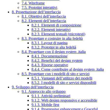
7.4. Wireframe
7.5. Prototipi interattivi
8. Progettazione dell’interfaccia
8.1. Obiettivi dell’interfaccia
8.2. Elementi dell’interfaccia
8.2.1. Elementi di composizione
8.2.2. Elementi interattivi
8.2.3. Elementi testuali (microtesti)
8.3. Progettare e costruire in alta fedeltà
8.3.1. Layout di pagina
8.3.2. Prototipi in alta fedeltà
8.4. Progettare con il design system .italia
8.4.1. Documentazione
8.4.2. Benefici del design system
8.4.3. Risorse operative
8.4.4. Come contribuire al design system .italia
8.5. Progettare con i modelli di sito e servizi
8.5.1. Vantaggi dell’utilizzo dei modelli
8.5.2. I modelli di sito e servizi disponibili
9. Sviluppo dell’interfaccia
9.1. Approccio allo sviluppo
9.1.1. Attività preliminari
9.1.2. Web design responsivo e accessibile
9.1.3. Mobile first
9.1.4. Progressive enhancement e Graceful