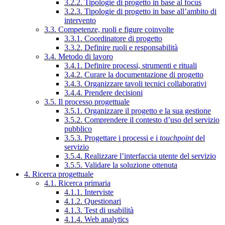
3.2.2. Tipologie di progetto in base al focus
3.2.3. Tipologie di progetto in base all’ambito di
intervento
3.3. Competenze, ruoli e figure coinvolte
3.3.1. Coordinatore di progetto
3.3.2. Definire ruoli e responsabilità
3.4. Metodo di lavoro
3.4.1. Definire processi, strumenti e rituali
3.4.2. Curare la documentazione di progetto
3.4.3. Organizzare tavoli tecnici collaborativi
3.4.4. Prendere decisioni
3.5. Il processo progettuale
3.5.1. Organizzare il progetto e la sua gestione
3.5.2. Comprendere il contesto d’uso del servizio
pubblico
3.5.3. Progettare i processi e i
touchpoint
del
servizio
3.5.4. Realizzare l’interfaccia utente del servizio
3.5.5. Validare la soluzione ottenuta
4. Ricerca progettuale
4.1. Ricerca primaria
4.1.1. Interviste
4.1.2. Questionari
4.1.3. Test di usabilità
4.1.4. Web analytics