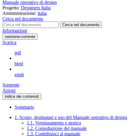
Manuale operativo di design
Progetto:
Designers Italia
Amministrazione:
italia
Cerca nel documento
Cerca nel documento
Informazioni
versione-corrente
Scarica
pdf
html
epub
Sorgente
Azioni
indice dei contenuti
Sommario
1. Scopo, destinatari e uso del Manuale operativo di design
1.1. Versionamento e storico
1.2. Consultazione del manuale
1.3. Contribuisci al manuale