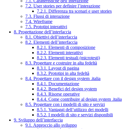
7.1. Caratteristiche dell’interazione
7.2. User stories per definire l’interazione
7.2.1. Differenza tra scenari e user stories
7.3. Flussi di interazione
7.4. Wireframe
7.5. Prototipi interattivi
8. Progettazione dell’interfaccia
8.1. Obiettivi dell’interfaccia
8.2. Elementi dell’interfaccia
8.2.1. Elementi di composizione
8.2.2. Elementi interattivi
8.2.3. Elementi testuali (microtesti)
8.3. Progettare e costruire in alta fedeltà
8.3.1. Layout di pagina
8.3.2. Prototipi in alta fedeltà
8.4. Progettare con il design system .italia
8.4.1. Documentazione
8.4.2. Benefici del design system
8.4.3. Risorse operative
8.4.4. Come contribuire al design system .italia
8.5. Progettare con i modelli di sito e servizi
8.5.1. Vantaggi dell’utilizzo dei modelli
8.5.2. I modelli di sito e servizi disponibili
9. Sviluppo dell’interfaccia
9.1. Approccio allo sviluppo