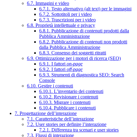
6.7. Immagini e video
6.7.1. Testo alternativo (alt text) per le immagini
6.7.2. Sottotitoli per i video
6.7.3. Trascrizioni per i video
6.8. Proprietà intellettuale e privacy
6.8.1. Pubblicazione di contenuti prodotti dalla
Pubblica Amministrazione
6.8.2. Pubblicazione di contenuti non prodotti
dalla Pubblica Amministrazione
6.8.3. Consenso dei soggetti ritratti
6.9. Ottimizzazione per i motori di ricerca (SEO)
6.9.1. I fattori
on-page
6.9.2. I fattori
off-page
6.9.3. Strumenti di diagnostica SEO: Search
Console
6.10. Gestire i contenuti
6.10.1. L’inventario dei contenuti
6.10.2. Revisionare i contenuti
6.10.3. Migrare i contenuti
6.10.4. Pubblicare i contenuti
7. Progettazione dell’interazione
7.1. Caratteristiche dell’interazione
7.2. User stories per definire l’interazione
7.2.1. Differenza tra scenari e user stories
7.3. Flussi di interazione