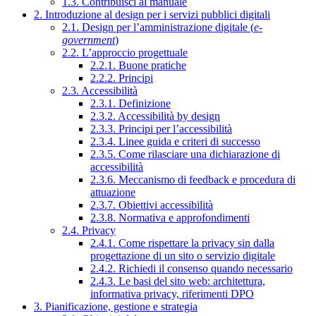
1.3. Contribuisci al manuale
2. Introduzione al design per i servizi pubblici digitali
2.1. Design per l’amministrazione digitale (
e-
government
)
2.2. L’approccio progettuale
2.2.1. Buone pratiche
2.2.2. Principi
2.3. Accessibilità
2.3.1. Definizione
2.3.2. Accessibilità by design
2.3.3. Principi per l’accessibilità
2.3.4. Linee guida e criteri di successo
2.3.5. Come rilasciare una dichiarazione di
accessibilità
2.3.6. Meccanismo di feedback e procedura di
attuazione
2.3.7. Obiettivi accessibilità
2.3.8. Normativa e approfondimenti
2.4. Privacy
2.4.1. Come rispettare la privacy sin dalla
progettazione di un sito o servizio digitale
2.4.2. Richiedi il consenso quando necessario
2.4.3. Le basi del sito web: architettura,
informativa privacy, riferimenti DPO
3. Pianificazione, gestione e strategia