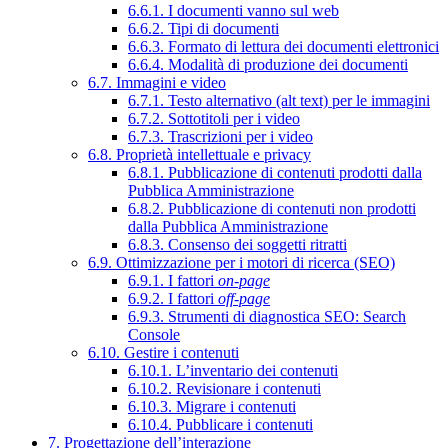
6.6.1. I documenti vanno sul web
6.6.2. Tipi di documenti
6.6.3. Formato di lettura dei documenti elettronici
6.6.4. Modalità di produzione dei documenti
6.7. Immagini e video
6.7.1. Testo alternativo (alt text) per le immagini
6.7.2. Sottotitoli per i video
6.7.3. Trascrizioni per i video
6.8. Proprietà intellettuale e privacy
6.8.1. Pubblicazione di contenuti prodotti dalla
Pubblica Amministrazione
6.8.2. Pubblicazione di contenuti non prodotti
dalla Pubblica Amministrazione
6.8.3. Consenso dei soggetti ritratti
6.9. Ottimizzazione per i motori di ricerca (SEO)
6.9.1. I fattori
on-page
6.9.2. I fattori
off-page
6.9.3. Strumenti di diagnostica SEO: Search
Console
6.10. Gestire i contenuti
6.10.1. L’inventario dei contenuti
6.10.2. Revisionare i contenuti
6.10.3. Migrare i contenuti
6.10.4. Pubblicare i contenuti
7. Progettazione dell’interazione