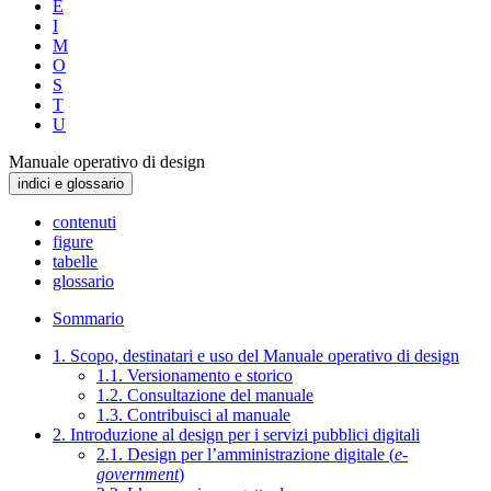
E
I
M
O
S
T
U
Manuale operativo di design
indici e glossario
contenuti
figure
tabelle
glossario
Sommario
1. Scopo, destinatari e uso del Manuale operativo di design
1.1. Versionamento e storico
1.2. Consultazione del manuale
1.3. Contribuisci al manuale
2. Introduzione al design per i servizi pubblici digitali
2.1. Design per l’amministrazione digitale (
e-
government
)