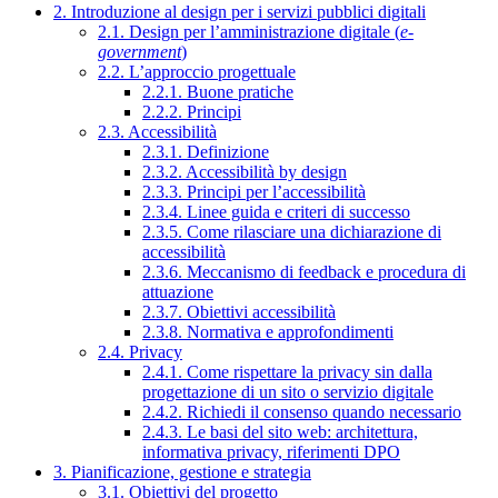
2. Introduzione al design per i servizi pubblici digitali
2.1. Design per l’amministrazione digitale (
e-
government
)
2.2. L’approccio progettuale
2.2.1. Buone pratiche
2.2.2. Principi
2.3. Accessibilità
2.3.1. Definizione
2.3.2. Accessibilità by design
2.3.3. Principi per l’accessibilità
2.3.4. Linee guida e criteri di successo
2.3.5. Come rilasciare una dichiarazione di
accessibilità
2.3.6. Meccanismo di feedback e procedura di
attuazione
2.3.7. Obiettivi accessibilità
2.3.8. Normativa e approfondimenti
2.4. Privacy
2.4.1. Come rispettare la privacy sin dalla
progettazione di un sito o servizio digitale
2.4.2. Richiedi il consenso quando necessario
2.4.3. Le basi del sito web: architettura,
informativa privacy, riferimenti DPO
3. Pianificazione, gestione e strategia
3.1. Obiettivi del progetto