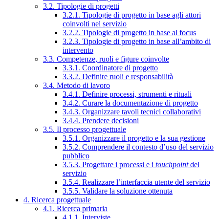
3.2. Tipologie di progetti
3.2.1. Tipologie di progetto in base agli attori
coinvolti nel servizio
3.2.2. Tipologie di progetto in base al focus
3.2.3. Tipologie di progetto in base all’ambito di
intervento
3.3. Competenze, ruoli e figure coinvolte
3.3.1. Coordinatore di progetto
3.3.2. Definire ruoli e responsabilità
3.4. Metodo di lavoro
3.4.1. Definire processi, strumenti e rituali
3.4.2. Curare la documentazione di progetto
3.4.3. Organizzare tavoli tecnici collaborativi
3.4.4. Prendere decisioni
3.5. Il processo progettuale
3.5.1. Organizzare il progetto e la sua gestione
3.5.2. Comprendere il contesto d’uso del servizio
pubblico
3.5.3. Progettare i processi e i
touchpoint
del
servizio
3.5.4. Realizzare l’interfaccia utente del servizio
3.5.5. Validare la soluzione ottenuta
4. Ricerca progettuale
4.1. Ricerca primaria
4.1.1. Interviste