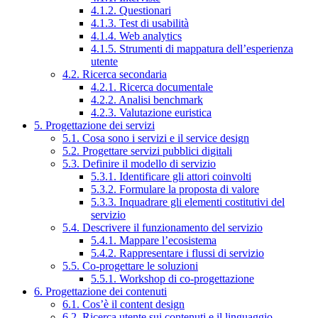
4.1.2. Questionari
4.1.3. Test di usabilità
4.1.4. Web analytics
4.1.5. Strumenti di mappatura dell’esperienza
utente
4.2. Ricerca secondaria
4.2.1. Ricerca documentale
4.2.2. Analisi benchmark
4.2.3. Valutazione euristica
5. Progettazione dei servizi
5.1. Cosa sono i servizi e il service design
5.2. Progettare servizi pubblici digitali
5.3. Definire il modello di servizio
5.3.1. Identificare gli attori coinvolti
5.3.2. Formulare la proposta di valore
5.3.3. Inquadrare gli elementi costitutivi del
servizio
5.4. Descrivere il funzionamento del servizio
5.4.1. Mappare l’ecosistema
5.4.2. Rappresentare i flussi di servizio
5.5. Co-progettare le soluzioni
5.5.1. Workshop di co-progettazione
6. Progettazione dei contenuti
6.1. Cos’è il content design
6.2. Ricerca utente sui contenuti e il linguaggio