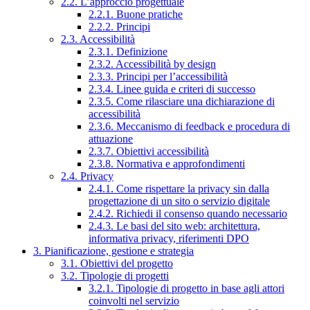
2.2. L’approccio progettuale
2.2.1. Buone pratiche
2.2.2. Principi
2.3. Accessibilità
2.3.1. Definizione
2.3.2. Accessibilità by design
2.3.3. Principi per l’accessibilità
2.3.4. Linee guida e criteri di successo
2.3.5. Come rilasciare una dichiarazione di
accessibilità
2.3.6. Meccanismo di feedback e procedura di
attuazione
2.3.7. Obiettivi accessibilità
2.3.8. Normativa e approfondimenti
2.4. Privacy
2.4.1. Come rispettare la privacy sin dalla
progettazione di un sito o servizio digitale
2.4.2. Richiedi il consenso quando necessario
2.4.3. Le basi del sito web: architettura,
informativa privacy, riferimenti DPO
3. Pianificazione, gestione e strategia
3.1. Obiettivi del progetto
3.2. Tipologie di progetti
3.2.1. Tipologie di progetto in base agli attori
coinvolti nel servizio