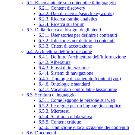
6.2. Ricerca utente sui contenuti e il linguaggio
6.2.1. Content discovery
6.2.2. Dati di ricerca (search keywords)
6.2.3. Ricerca tramite analytics
6.2.4. Ricerca sui forum
6.3. Dalla ricerca ai bisogni degli utenti
6.3.1. User stories per definire i contenuti
6.3.2. Job stories per definire i contenuti
6.3.3. Criteri di accettazione
6.4. Architettura dell’informazione
6.4.1. Definire l’architettura dell’informazione
6.4.2. Alberatura
6.4.3. Flussi di interazione
6.4.4. Sistemi di navigazione
6.4.5. Tipologie di contenuto (content type)
6.4.6. Ontologie e standard
6.4.7. Vocabolari controllati e tassonomie
6.5. Scrittura e linguaggio
6.5.1. Come leggono le persone sul web
6.5.2. Le regole per un linguaggio semplice
6.5.3. Microtesti
6.5.4. Scrittura collaborativa
6.5.5. Content critique
6.5.6. Traduzione e localizzazione dei contenuti
6.6. Documenti