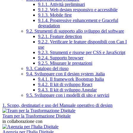
9.1.1. Attività preliminari
9.1.2. Web design responsivo e accessibile
9.1.3. Mobile first
9.1.4. Progressive enhancement e Graceful
degradation
9.2. Strumenti di supporto allo sviluppo del software
9.2.1. Feature detection
9.2.2. Verificare le feature disponibili con Can I
use
9.2.3. Strumenti e risorse per CSS e JavaScript
9.2.4. Supporto browser
9.2.5. Misurare le prestazioni
9.3. Catalogo del riuso
9.4. Sviluppare con il design system .italia
9.4.1. Il framework Bootstrap Italia
9.4.2. Il kit di sviluppo React
9.4.3. Il kit di sviluppo Angular
9.5. Sviluppare con i modelli di sito e servizi
1. Scopo, destinatari e uso del Manuale operativo di design
Team per la Trasformazione Digitale
in collaborazione con
Agenzia per l'Italia Digitale