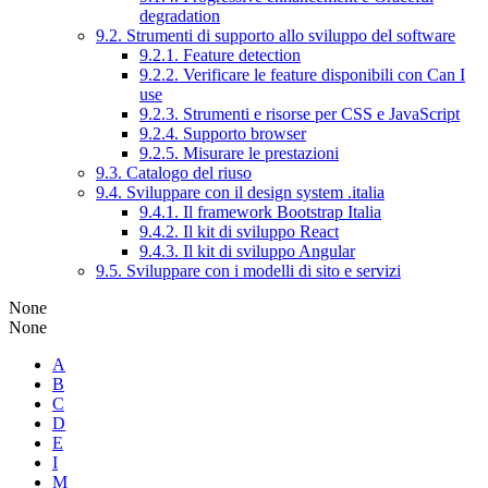
degradation
9.2. Strumenti di supporto allo sviluppo del software
9.2.1. Feature detection
9.2.2. Verificare le feature disponibili con Can I
use
9.2.3. Strumenti e risorse per CSS e JavaScript
9.2.4. Supporto browser
9.2.5. Misurare le prestazioni
9.3. Catalogo del riuso
9.4. Sviluppare con il design system .italia
9.4.1. Il framework Bootstrap Italia
9.4.2. Il kit di sviluppo React
9.4.3. Il kit di sviluppo Angular
9.5. Sviluppare con i modelli di sito e servizi
None
None
A
B
C
D
E
I
M