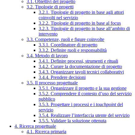
3.1. Obiettivi del progetto
3.2. Tipologie di progetti
3.2.1. Tipologie di progetto in base agli attori
coinvolti nel servizio
3.2.2. Tipologie di progetto in base al focus
3.2.3. Tipologie di progetto in base all’ambito di
intervento
3.3. Competenze, ruoli e figure coinvolte
3.3.1. Coordinatore di progetto
3.3.2. Definire ruoli e responsabilità
3.4. Metodo di lavoro
3.4.1. Definire processi, strumenti e rituali
3.4.2. Curare la documentazione di progetto
3.4.3. Organizzare tavoli tecnici collaborativi
3.4.4. Prendere decisioni
3.5. Il processo progettuale
3.5.1. Organizzare il progetto e la sua gestione
3.5.2. Comprendere il contesto d’uso del servizio
pubblico
3.5.3. Progettare i processi e i
touchpoint
del
servizio
3.5.4. Realizzare l’interfaccia utente del servizio
3.5.5. Validare la soluzione ottenuta
4. Ricerca progettuale
4.1. Ricerca primaria