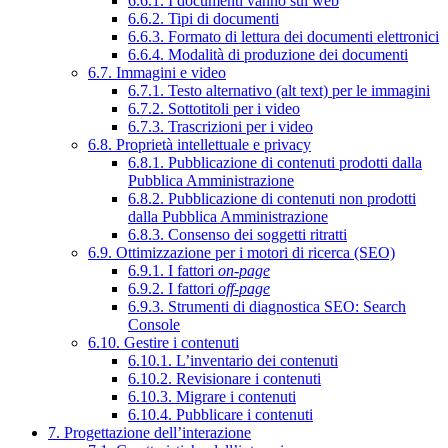
6.6.1. I documenti vanno sul web
6.6.2. Tipi di documenti
6.6.3. Formato di lettura dei documenti elettronici
6.6.4. Modalità di produzione dei documenti
6.7. Immagini e video
6.7.1. Testo alternativo (alt text) per le immagini
6.7.2. Sottotitoli per i video
6.7.3. Trascrizioni per i video
6.8. Proprietà intellettuale e privacy
6.8.1. Pubblicazione di contenuti prodotti dalla
Pubblica Amministrazione
6.8.2. Pubblicazione di contenuti non prodotti
dalla Pubblica Amministrazione
6.8.3. Consenso dei soggetti ritratti
6.9. Ottimizzazione per i motori di ricerca (SEO)
6.9.1. I fattori
on-page
6.9.2. I fattori
off-page
6.9.3. Strumenti di diagnostica SEO: Search
Console
6.10. Gestire i contenuti
6.10.1. L’inventario dei contenuti
6.10.2. Revisionare i contenuti
6.10.3. Migrare i contenuti
6.10.4. Pubblicare i contenuti
7. Progettazione dell’interazione