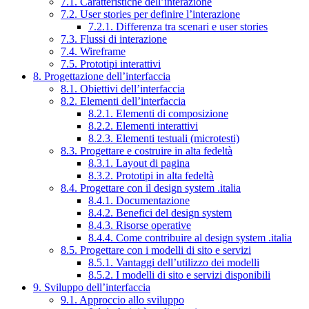
7.1. Caratteristiche dell’interazione
7.2. User stories per definire l’interazione
7.2.1. Differenza tra scenari e user stories
7.3. Flussi di interazione
7.4. Wireframe
7.5. Prototipi interattivi
8. Progettazione dell’interfaccia
8.1. Obiettivi dell’interfaccia
8.2. Elementi dell’interfaccia
8.2.1. Elementi di composizione
8.2.2. Elementi interattivi
8.2.3. Elementi testuali (microtesti)
8.3. Progettare e costruire in alta fedeltà
8.3.1. Layout di pagina
8.3.2. Prototipi in alta fedeltà
8.4. Progettare con il design system .italia
8.4.1. Documentazione
8.4.2. Benefici del design system
8.4.3. Risorse operative
8.4.4. Come contribuire al design system .italia
8.5. Progettare con i modelli di sito e servizi
8.5.1. Vantaggi dell’utilizzo dei modelli
8.5.2. I modelli di sito e servizi disponibili
9. Sviluppo dell’interfaccia
9.1. Approccio allo sviluppo