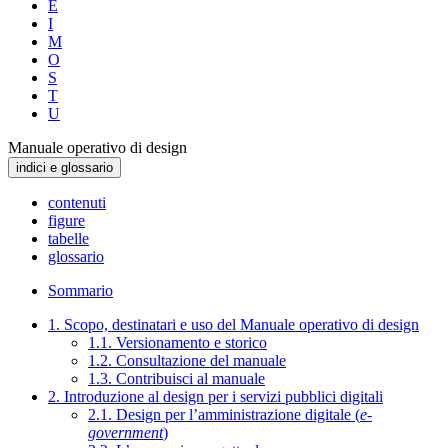
E
I
M
O
S
T
U
Manuale operativo di design
indici e glossario
contenuti
figure
tabelle
glossario
Sommario
1. Scopo, destinatari e uso del Manuale operativo di design
1.1. Versionamento e storico
1.2. Consultazione del manuale
1.3. Contribuisci al manuale
2. Introduzione al design per i servizi pubblici digitali
2.1. Design per l’amministrazione digitale (
e-
government
)