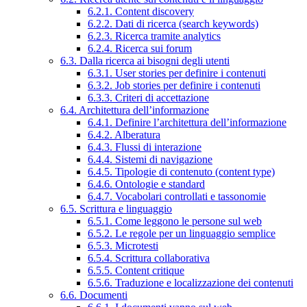
6.2.1. Content discovery
6.2.2. Dati di ricerca (search keywords)
6.2.3. Ricerca tramite analytics
6.2.4. Ricerca sui forum
6.3. Dalla ricerca ai bisogni degli utenti
6.3.1. User stories per definire i contenuti
6.3.2. Job stories per definire i contenuti
6.3.3. Criteri di accettazione
6.4. Architettura dell’informazione
6.4.1. Definire l’architettura dell’informazione
6.4.2. Alberatura
6.4.3. Flussi di interazione
6.4.4. Sistemi di navigazione
6.4.5. Tipologie di contenuto (content type)
6.4.6. Ontologie e standard
6.4.7. Vocabolari controllati e tassonomie
6.5. Scrittura e linguaggio
6.5.1. Come leggono le persone sul web
6.5.2. Le regole per un linguaggio semplice
6.5.3. Microtesti
6.5.4. Scrittura collaborativa
6.5.5. Content critique
6.5.6. Traduzione e localizzazione dei contenuti
6.6. Documenti