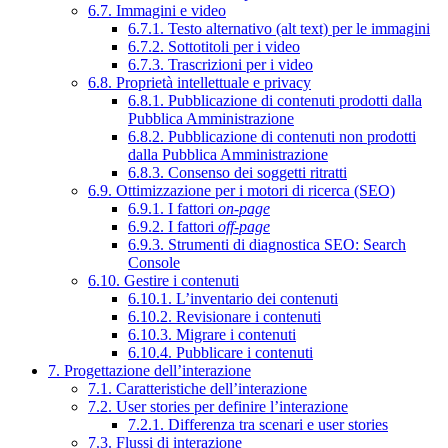
6.7. Immagini e video
6.7.1. Testo alternativo (alt text) per le immagini
6.7.2. Sottotitoli per i video
6.7.3. Trascrizioni per i video
6.8. Proprietà intellettuale e privacy
6.8.1. Pubblicazione di contenuti prodotti dalla
Pubblica Amministrazione
6.8.2. Pubblicazione di contenuti non prodotti
dalla Pubblica Amministrazione
6.8.3. Consenso dei soggetti ritratti
6.9. Ottimizzazione per i motori di ricerca (SEO)
6.9.1. I fattori
on-page
6.9.2. I fattori
off-page
6.9.3. Strumenti di diagnostica SEO: Search
Console
6.10. Gestire i contenuti
6.10.1. L’inventario dei contenuti
6.10.2. Revisionare i contenuti
6.10.3. Migrare i contenuti
6.10.4. Pubblicare i contenuti
7. Progettazione dell’interazione
7.1. Caratteristiche dell’interazione
7.2. User stories per definire l’interazione
7.2.1. Differenza tra scenari e user stories
7.3. Flussi di interazione