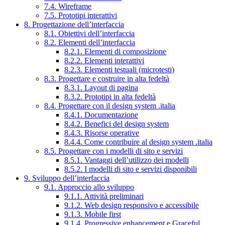
7.4. Wireframe
7.5. Prototipi interattivi
8. Progettazione dell’interfaccia
8.1. Obiettivi dell’interfaccia
8.2. Elementi dell’interfaccia
8.2.1. Elementi di composizione
8.2.2. Elementi interattivi
8.2.3. Elementi testuali (microtesti)
8.3. Progettare e costruire in alta fedeltà
8.3.1. Layout di pagina
8.3.2. Prototipi in alta fedeltà
8.4. Progettare con il design system .italia
8.4.1. Documentazione
8.4.2. Benefici del design system
8.4.3. Risorse operative
8.4.4. Come contribuire al design system .italia
8.5. Progettare con i modelli di sito e servizi
8.5.1. Vantaggi dell’utilizzo dei modelli
8.5.2. I modelli di sito e servizi disponibili
9. Sviluppo dell’interfaccia
9.1. Approccio allo sviluppo
9.1.1. Attività preliminari
9.1.2. Web design responsivo e accessibile
9.1.3. Mobile first
9.1.4. Progressive enhancement e Graceful