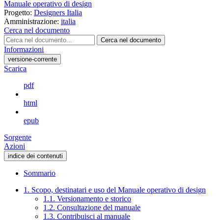
Manuale operativo di design
Progetto:
Designers Italia
Amministrazione:
italia
Cerca nel documento
Cerca nel documento
Informazioni
versione-corrente
Scarica
pdf
html
epub
Sorgente
Azioni
indice dei contenuti
Sommario
1. Scopo, destinatari e uso del Manuale operativo di design
1.1. Versionamento e storico
1.2. Consultazione del manuale
1.3. Contribuisci al manuale