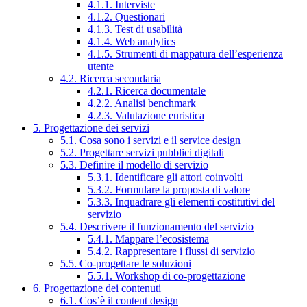
4.1.1. Interviste
4.1.2. Questionari
4.1.3. Test di usabilità
4.1.4. Web analytics
4.1.5. Strumenti di mappatura dell’esperienza
utente
4.2. Ricerca secondaria
4.2.1. Ricerca documentale
4.2.2. Analisi benchmark
4.2.3. Valutazione euristica
5. Progettazione dei servizi
5.1. Cosa sono i servizi e il service design
5.2. Progettare servizi pubblici digitali
5.3. Definire il modello di servizio
5.3.1. Identificare gli attori coinvolti
5.3.2. Formulare la proposta di valore
5.3.3. Inquadrare gli elementi costitutivi del
servizio
5.4. Descrivere il funzionamento del servizio
5.4.1. Mappare l’ecosistema
5.4.2. Rappresentare i flussi di servizio
5.5. Co-progettare le soluzioni
5.5.1. Workshop di co-progettazione
6. Progettazione dei contenuti
6.1. Cos’è il content design