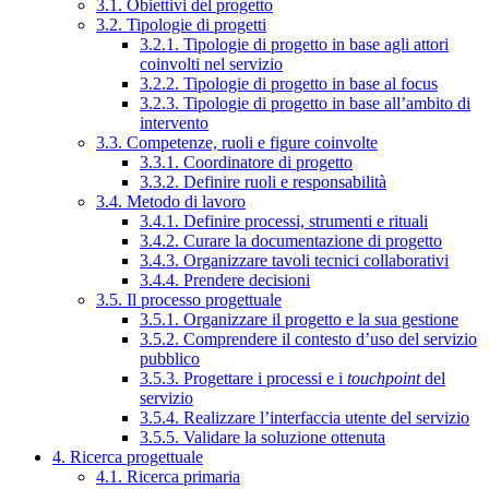
3.1. Obiettivi del progetto
3.2. Tipologie di progetti
3.2.1. Tipologie di progetto in base agli attori
coinvolti nel servizio
3.2.2. Tipologie di progetto in base al focus
3.2.3. Tipologie di progetto in base all’ambito di
intervento
3.3. Competenze, ruoli e figure coinvolte
3.3.1. Coordinatore di progetto
3.3.2. Definire ruoli e responsabilità
3.4. Metodo di lavoro
3.4.1. Definire processi, strumenti e rituali
3.4.2. Curare la documentazione di progetto
3.4.3. Organizzare tavoli tecnici collaborativi
3.4.4. Prendere decisioni
3.5. Il processo progettuale
3.5.1. Organizzare il progetto e la sua gestione
3.5.2. Comprendere il contesto d’uso del servizio
pubblico
3.5.3. Progettare i processi e i
touchpoint
del
servizio
3.5.4. Realizzare l’interfaccia utente del servizio
3.5.5. Validare la soluzione ottenuta
4. Ricerca progettuale
4.1. Ricerca primaria