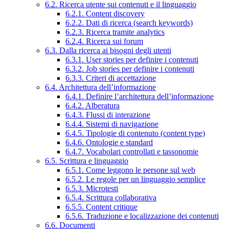
6.2. Ricerca utente sui contenuti e il linguaggio
6.2.1. Content discovery
6.2.2. Dati di ricerca (search keywords)
6.2.3. Ricerca tramite analytics
6.2.4. Ricerca sui forum
6.3. Dalla ricerca ai bisogni degli utenti
6.3.1. User stories per definire i contenuti
6.3.2. Job stories per definire i contenuti
6.3.3. Criteri di accettazione
6.4. Architettura dell’informazione
6.4.1. Definire l’architettura dell’informazione
6.4.2. Alberatura
6.4.3. Flussi di interazione
6.4.4. Sistemi di navigazione
6.4.5. Tipologie di contenuto (content type)
6.4.6. Ontologie e standard
6.4.7. Vocabolari controllati e tassonomie
6.5. Scrittura e linguaggio
6.5.1. Come leggono le persone sul web
6.5.2. Le regole per un linguaggio semplice
6.5.3. Microtesti
6.5.4. Scrittura collaborativa
6.5.5. Content critique
6.5.6. Traduzione e localizzazione dei contenuti
6.6. Documenti