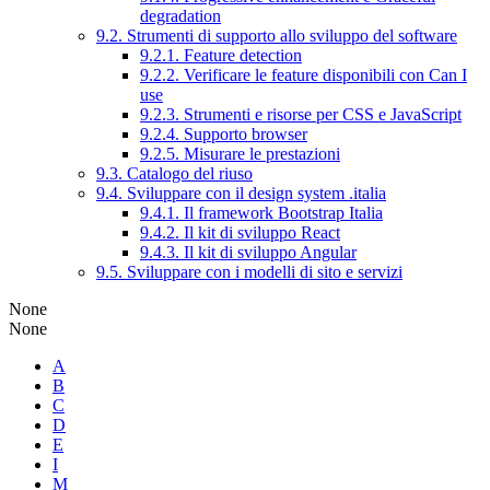
degradation
9.2. Strumenti di supporto allo sviluppo del software
9.2.1. Feature detection
9.2.2. Verificare le feature disponibili con Can I
use
9.2.3. Strumenti e risorse per CSS e JavaScript
9.2.4. Supporto browser
9.2.5. Misurare le prestazioni
9.3. Catalogo del riuso
9.4. Sviluppare con il design system .italia
9.4.1. Il framework Bootstrap Italia
9.4.2. Il kit di sviluppo React
9.4.3. Il kit di sviluppo Angular
9.5. Sviluppare con i modelli di sito e servizi
None
None
A
B
C
D
E
I
M