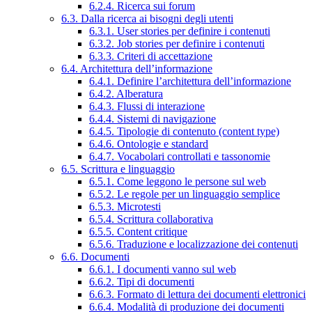
6.2.4. Ricerca sui forum
6.3. Dalla ricerca ai bisogni degli utenti
6.3.1. User stories per definire i contenuti
6.3.2. Job stories per definire i contenuti
6.3.3. Criteri di accettazione
6.4. Architettura dell’informazione
6.4.1. Definire l’architettura dell’informazione
6.4.2. Alberatura
6.4.3. Flussi di interazione
6.4.4. Sistemi di navigazione
6.4.5. Tipologie di contenuto (content type)
6.4.6. Ontologie e standard
6.4.7. Vocabolari controllati e tassonomie
6.5. Scrittura e linguaggio
6.5.1. Come leggono le persone sul web
6.5.2. Le regole per un linguaggio semplice
6.5.3. Microtesti
6.5.4. Scrittura collaborativa
6.5.5. Content critique
6.5.6. Traduzione e localizzazione dei contenuti
6.6. Documenti
6.6.1. I documenti vanno sul web
6.6.2. Tipi di documenti
6.6.3. Formato di lettura dei documenti elettronici
6.6.4. Modalità di produzione dei documenti