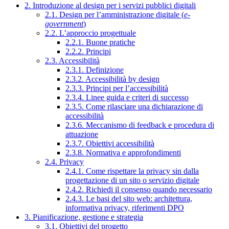
2. Introduzione al design per i servizi pubblici digitali
2.1. Design per l’amministrazione digitale (
e-
government
)
2.2. L’approccio progettuale
2.2.1. Buone pratiche
2.2.2. Principi
2.3. Accessibilità
2.3.1. Definizione
2.3.2. Accessibilità by design
2.3.3. Principi per l’accessibilità
2.3.4. Linee guida e criteri di successo
2.3.5. Come rilasciare una dichiarazione di
accessibilità
2.3.6. Meccanismo di feedback e procedura di
attuazione
2.3.7. Obiettivi accessibilità
2.3.8. Normativa e approfondimenti
2.4. Privacy
2.4.1. Come rispettare la privacy sin dalla
progettazione di un sito o servizio digitale
2.4.2. Richiedi il consenso quando necessario
2.4.3. Le basi del sito web: architettura,
informativa privacy, riferimenti DPO
3. Pianificazione, gestione e strategia
3.1. Obiettivi del progetto