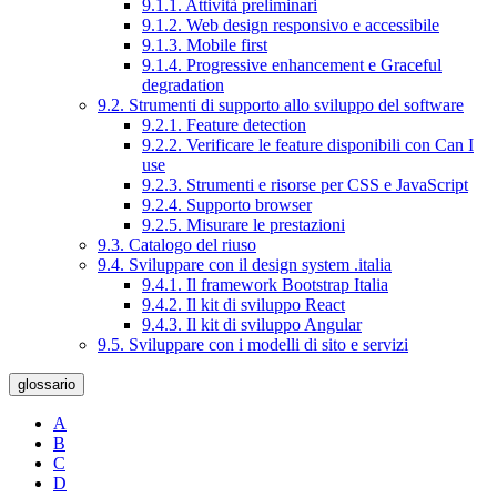
9.1.1. Attività preliminari
9.1.2. Web design responsivo e accessibile
9.1.3. Mobile first
9.1.4. Progressive enhancement e Graceful
degradation
9.2. Strumenti di supporto allo sviluppo del software
9.2.1. Feature detection
9.2.2. Verificare le feature disponibili con Can I
use
9.2.3. Strumenti e risorse per CSS e JavaScript
9.2.4. Supporto browser
9.2.5. Misurare le prestazioni
9.3. Catalogo del riuso
9.4. Sviluppare con il design system .italia
9.4.1. Il framework Bootstrap Italia
9.4.2. Il kit di sviluppo React
9.4.3. Il kit di sviluppo Angular
9.5. Sviluppare con i modelli di sito e servizi
glossario
A
B
C
D