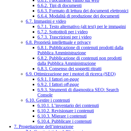
6.6.1. I documenti vanno sul web
6.6.2. Tipi di documenti
6.6.3. Formato di lettura dei documenti elettronici
6.6.4. Modalità di produzione dei documenti
6.7. Immagini e video
6.7.1. Testo alternativo (alt text) per le immagini
6.7.2. Sottotitoli per i video
6.7.3. Trascrizioni per i video
6.8. Proprietà intellettuale e privacy
6.8.1. Pubblicazione di contenuti prodotti dalla
Pubblica Amministrazione
6.8.2. Pubblicazione di contenuti non prodotti
dalla Pubblica Amministrazione
6.8.3. Consenso dei soggetti ritratti
6.9. Ottimizzazione per i motori di ricerca (SEO)
6.9.1. I fattori
on-page
6.9.2. I fattori
off-page
6.9.3. Strumenti di diagnostica SEO: Search
Console
6.10. Gestire i contenuti
6.10.1. L’inventario dei contenuti
6.10.2. Revisionare i contenuti
6.10.3. Migrare i contenuti
6.10.4. Pubblicare i contenuti
7. Progettazione dell’interazione