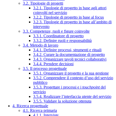
3.2. Tipologie di progetti
3.2.1. Tipologie di progetto in base agli attori
coinvolti nel servizio
3.2.2. Tipologie di progetto in base al focus
3.2.3. Tipologie di progetto in base all’ambito di
intervento
3.3. Competenze, ruoli e figure coinvolte
3.3.1. Coordinatore di progetto
3.3.2. Definire ruoli e responsabilità
3.4. Metodo di lavoro
3.4.1. Definire processi, strumenti e rituali
3.4.2. Curare la documentazione di progetto
3.4.3. Organizzare tavoli tecnici collaborativi
3.4.4. Prendere decisioni
3.5. Il processo progettuale
3.5.1. Organizzare il progetto e la sua gestione
3.5.2. Comprendere il contesto d’uso del servizio
pubblico
3.5.3. Progettare i processi e i
touchpoint
del
servizio
3.5.4. Realizzare l’interfaccia utente del servizio
3.5.5. Validare la soluzione ottenuta
4. Ricerca progettuale
4.1. Ricerca primaria
4.1.1. Interviste