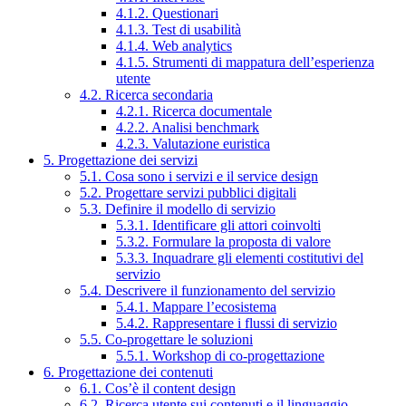
4.1.2. Questionari
4.1.3. Test di usabilità
4.1.4. Web analytics
4.1.5. Strumenti di mappatura dell’esperienza
utente
4.2. Ricerca secondaria
4.2.1. Ricerca documentale
4.2.2. Analisi benchmark
4.2.3. Valutazione euristica
5. Progettazione dei servizi
5.1. Cosa sono i servizi e il service design
5.2. Progettare servizi pubblici digitali
5.3. Definire il modello di servizio
5.3.1. Identificare gli attori coinvolti
5.3.2. Formulare la proposta di valore
5.3.3. Inquadrare gli elementi costitutivi del
servizio
5.4. Descrivere il funzionamento del servizio
5.4.1. Mappare l’ecosistema
5.4.2. Rappresentare i flussi di servizio
5.5. Co-progettare le soluzioni
5.5.1. Workshop di co-progettazione
6. Progettazione dei contenuti
6.1. Cos’è il content design
6.2. Ricerca utente sui contenuti e il linguaggio