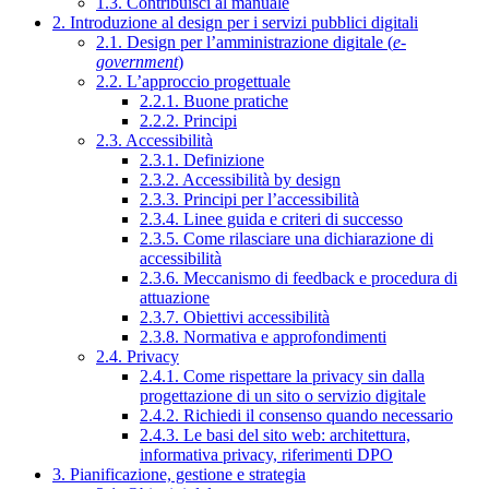
1.3. Contribuisci al manuale
2. Introduzione al design per i servizi pubblici digitali
2.1. Design per l’amministrazione digitale (
e-
government
)
2.2. L’approccio progettuale
2.2.1. Buone pratiche
2.2.2. Principi
2.3. Accessibilità
2.3.1. Definizione
2.3.2. Accessibilità by design
2.3.3. Principi per l’accessibilità
2.3.4. Linee guida e criteri di successo
2.3.5. Come rilasciare una dichiarazione di
accessibilità
2.3.6. Meccanismo di feedback e procedura di
attuazione
2.3.7. Obiettivi accessibilità
2.3.8. Normativa e approfondimenti
2.4. Privacy
2.4.1. Come rispettare la privacy sin dalla
progettazione di un sito o servizio digitale
2.4.2. Richiedi il consenso quando necessario
2.4.3. Le basi del sito web: architettura,
informativa privacy, riferimenti DPO
3. Pianificazione, gestione e strategia