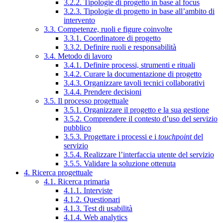
3.2.2. Tipologie di progetto in base al focus
3.2.3. Tipologie di progetto in base all’ambito di
intervento
3.3. Competenze, ruoli e figure coinvolte
3.3.1. Coordinatore di progetto
3.3.2. Definire ruoli e responsabilità
3.4. Metodo di lavoro
3.4.1. Definire processi, strumenti e rituali
3.4.2. Curare la documentazione di progetto
3.4.3. Organizzare tavoli tecnici collaborativi
3.4.4. Prendere decisioni
3.5. Il processo progettuale
3.5.1. Organizzare il progetto e la sua gestione
3.5.2. Comprendere il contesto d’uso del servizio
pubblico
3.5.3. Progettare i processi e i
touchpoint
del
servizio
3.5.4. Realizzare l’interfaccia utente del servizio
3.5.5. Validare la soluzione ottenuta
4. Ricerca progettuale
4.1. Ricerca primaria
4.1.1. Interviste
4.1.2. Questionari
4.1.3. Test di usabilità
4.1.4. Web analytics