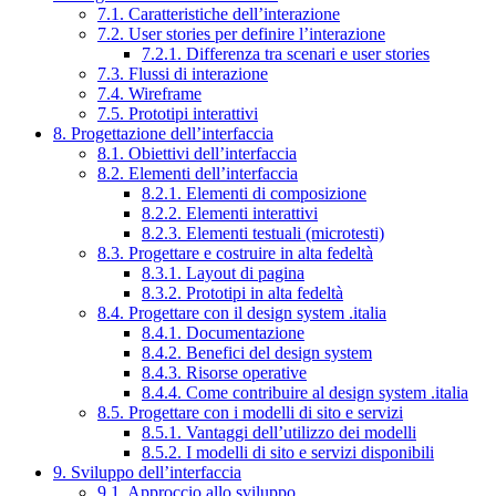
7.1. Caratteristiche dell’interazione
7.2. User stories per definire l’interazione
7.2.1. Differenza tra scenari e user stories
7.3. Flussi di interazione
7.4. Wireframe
7.5. Prototipi interattivi
8. Progettazione dell’interfaccia
8.1. Obiettivi dell’interfaccia
8.2. Elementi dell’interfaccia
8.2.1. Elementi di composizione
8.2.2. Elementi interattivi
8.2.3. Elementi testuali (microtesti)
8.3. Progettare e costruire in alta fedeltà
8.3.1. Layout di pagina
8.3.2. Prototipi in alta fedeltà
8.4. Progettare con il design system .italia
8.4.1. Documentazione
8.4.2. Benefici del design system
8.4.3. Risorse operative
8.4.4. Come contribuire al design system .italia
8.5. Progettare con i modelli di sito e servizi
8.5.1. Vantaggi dell’utilizzo dei modelli
8.5.2. I modelli di sito e servizi disponibili
9. Sviluppo dell’interfaccia
9.1. Approccio allo sviluppo