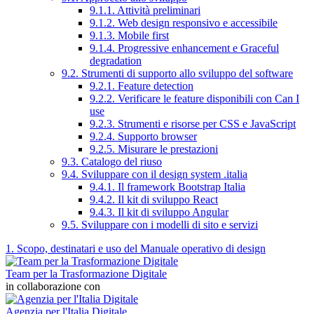
9.1.1. Attività preliminari
9.1.2. Web design responsivo e accessibile
9.1.3. Mobile first
9.1.4. Progressive enhancement e Graceful
degradation
9.2. Strumenti di supporto allo sviluppo del software
9.2.1. Feature detection
9.2.2. Verificare le feature disponibili con Can I
use
9.2.3. Strumenti e risorse per CSS e JavaScript
9.2.4. Supporto browser
9.2.5. Misurare le prestazioni
9.3. Catalogo del riuso
9.4. Sviluppare con il design system .italia
9.4.1. Il framework Bootstrap Italia
9.4.2. Il kit di sviluppo React
9.4.3. Il kit di sviluppo Angular
9.5. Sviluppare con i modelli di sito e servizi
1. Scopo, destinatari e uso del Manuale operativo di design
Team per la Trasformazione Digitale
in collaborazione con
Agenzia per l'Italia Digitale