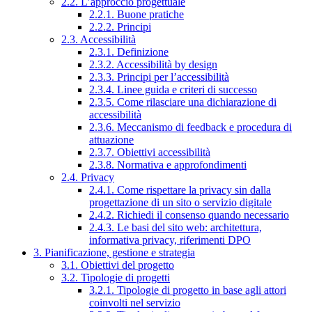
2.2. L’approccio progettuale
2.2.1. Buone pratiche
2.2.2. Principi
2.3. Accessibilità
2.3.1. Definizione
2.3.2. Accessibilità by design
2.3.3. Principi per l’accessibilità
2.3.4. Linee guida e criteri di successo
2.3.5. Come rilasciare una dichiarazione di
accessibilità
2.3.6. Meccanismo di feedback e procedura di
attuazione
2.3.7. Obiettivi accessibilità
2.3.8. Normativa e approfondimenti
2.4. Privacy
2.4.1. Come rispettare la privacy sin dalla
progettazione di un sito o servizio digitale
2.4.2. Richiedi il consenso quando necessario
2.4.3. Le basi del sito web: architettura,
informativa privacy, riferimenti DPO
3. Pianificazione, gestione e strategia
3.1. Obiettivi del progetto
3.2. Tipologie di progetti
3.2.1. Tipologie di progetto in base agli attori
coinvolti nel servizio