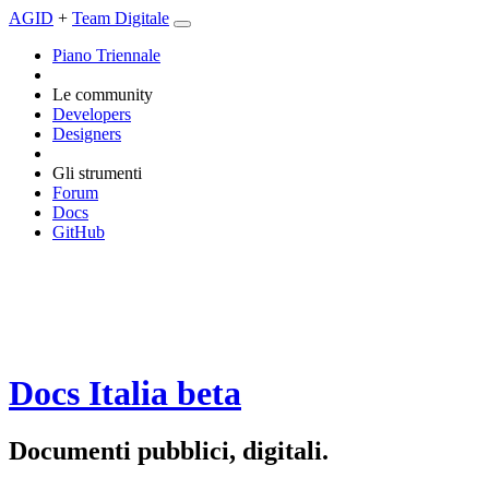
AGID
+
Team Digitale
Piano Triennale
Le community
Developers
Designers
Gli strumenti
Forum
Docs
GitHub
Docs Italia
beta
Documenti pubblici, digitali.