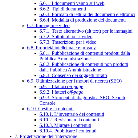
6.6.1. I documenti vanno sul web
6.6.2. Tipi di documenti
6.6.3. Formato di lettura dei documenti elettronici
6.6.4. Modalità di produzione dei documenti
6.7. Immagini e video
6.7.1. Testo alternativo (alt text) per le immagini
6.7.2. Sottotitoli per i video
6.7.3. Trascrizioni per i video
6.8. Proprietà intellettuale e privacy
6.8.1. Pubblicazione di contenuti prodotti dalla
Pubblica Amministrazione
6.8.2. Pubblicazione di contenuti non prodotti
dalla Pubblica Amministrazione
6.8.3. Consenso dei soggetti ritratti
6.9. Ottimizzazione per i motori di ricerca (SEO)
6.9.1. I fattori
on-page
6.9.2. I fattori
off-page
6.9.3. Strumenti di diagnostica SEO: Search
Console
6.10. Gestire i contenuti
6.10.1. L’inventario dei contenuti
6.10.2. Revisionare i contenuti
6.10.3. Migrare i contenuti
6.10.4. Pubblicare i contenuti
7. Progettazione dell’interazione