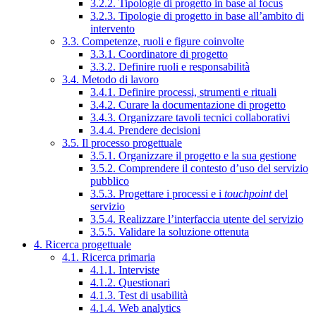
3.2.2. Tipologie di progetto in base al focus
3.2.3. Tipologie di progetto in base all’ambito di
intervento
3.3. Competenze, ruoli e figure coinvolte
3.3.1. Coordinatore di progetto
3.3.2. Definire ruoli e responsabilità
3.4. Metodo di lavoro
3.4.1. Definire processi, strumenti e rituali
3.4.2. Curare la documentazione di progetto
3.4.3. Organizzare tavoli tecnici collaborativi
3.4.4. Prendere decisioni
3.5. Il processo progettuale
3.5.1. Organizzare il progetto e la sua gestione
3.5.2. Comprendere il contesto d’uso del servizio
pubblico
3.5.3. Progettare i processi e i
touchpoint
del
servizio
3.5.4. Realizzare l’interfaccia utente del servizio
3.5.5. Validare la soluzione ottenuta
4. Ricerca progettuale
4.1. Ricerca primaria
4.1.1. Interviste
4.1.2. Questionari
4.1.3. Test di usabilità
4.1.4. Web analytics