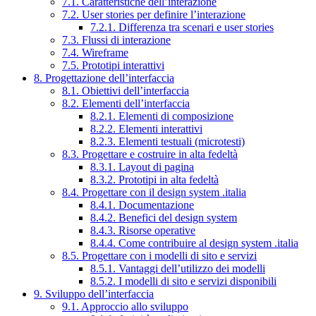
7.1. Caratteristiche dell’interazione
7.2. User stories per definire l’interazione
7.2.1. Differenza tra scenari e user stories
7.3. Flussi di interazione
7.4. Wireframe
7.5. Prototipi interattivi
8. Progettazione dell’interfaccia
8.1. Obiettivi dell’interfaccia
8.2. Elementi dell’interfaccia
8.2.1. Elementi di composizione
8.2.2. Elementi interattivi
8.2.3. Elementi testuali (microtesti)
8.3. Progettare e costruire in alta fedeltà
8.3.1. Layout di pagina
8.3.2. Prototipi in alta fedeltà
8.4. Progettare con il design system .italia
8.4.1. Documentazione
8.4.2. Benefici del design system
8.4.3. Risorse operative
8.4.4. Come contribuire al design system .italia
8.5. Progettare con i modelli di sito e servizi
8.5.1. Vantaggi dell’utilizzo dei modelli
8.5.2. I modelli di sito e servizi disponibili
9. Sviluppo dell’interfaccia
9.1. Approccio allo sviluppo