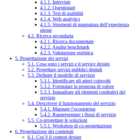
4.1.1. Interviste
4.1.2. Questionari
4.1.3. Test di usabilità
4.1.4. Web analytics
4.1.5. Strumenti di mappatura dell’esperienza
utente
4.2. Ricerca secondaria
4.2.1. Ricerca documentale
4.2.2. Analisi benchmark
4.2.3. Valutazione euristica
5. Progettazione dei servizi
5.1. Cosa sono i servizi e il service design
5.2. Progettare servizi pubblici digitali
5.3. Definire il modello di servizio
5.3.1. Identificare gli attori coinvolti
5.3.2. Formulare la proposta di valore
5.3.3. Inquadrare gli elementi costitutivi del
servizio
5.4. Descrivere il funzionamento del servizio
5.4.1. Mappare l’ecosistema
5.4.2. Rappresentare i flussi di servizio
5.5. Co-progettare le soluzioni
5.5.1. Workshop di co-progettazione
6. Progettazione dei contenuti
6.1. Cos’è il content design