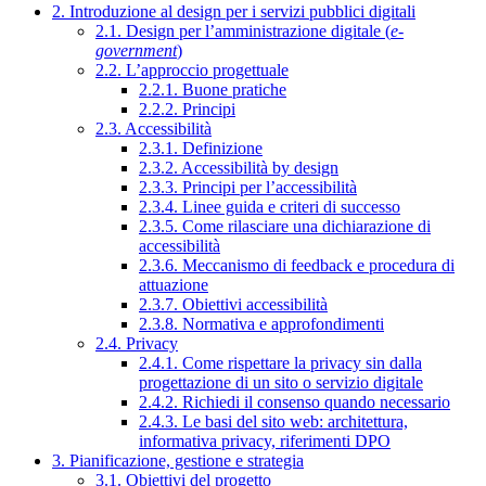
2. Introduzione al design per i servizi pubblici digitali
2.1. Design per l’amministrazione digitale (
e-
government
)
2.2. L’approccio progettuale
2.2.1. Buone pratiche
2.2.2. Principi
2.3. Accessibilità
2.3.1. Definizione
2.3.2. Accessibilità by design
2.3.3. Principi per l’accessibilità
2.3.4. Linee guida e criteri di successo
2.3.5. Come rilasciare una dichiarazione di
accessibilità
2.3.6. Meccanismo di feedback e procedura di
attuazione
2.3.7. Obiettivi accessibilità
2.3.8. Normativa e approfondimenti
2.4. Privacy
2.4.1. Come rispettare la privacy sin dalla
progettazione di un sito o servizio digitale
2.4.2. Richiedi il consenso quando necessario
2.4.3. Le basi del sito web: architettura,
informativa privacy, riferimenti DPO
3. Pianificazione, gestione e strategia
3.1. Obiettivi del progetto