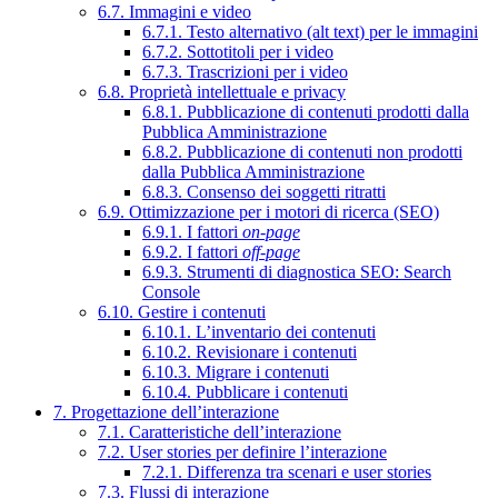
6.7. Immagini e video
6.7.1. Testo alternativo (alt text) per le immagini
6.7.2. Sottotitoli per i video
6.7.3. Trascrizioni per i video
6.8. Proprietà intellettuale e privacy
6.8.1. Pubblicazione di contenuti prodotti dalla
Pubblica Amministrazione
6.8.2. Pubblicazione di contenuti non prodotti
dalla Pubblica Amministrazione
6.8.3. Consenso dei soggetti ritratti
6.9. Ottimizzazione per i motori di ricerca (SEO)
6.9.1. I fattori
on-page
6.9.2. I fattori
off-page
6.9.3. Strumenti di diagnostica SEO: Search
Console
6.10. Gestire i contenuti
6.10.1. L’inventario dei contenuti
6.10.2. Revisionare i contenuti
6.10.3. Migrare i contenuti
6.10.4. Pubblicare i contenuti
7. Progettazione dell’interazione
7.1. Caratteristiche dell’interazione
7.2. User stories per definire l’interazione
7.2.1. Differenza tra scenari e user stories
7.3. Flussi di interazione