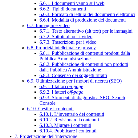
6.6.1. I documenti vanno sul web
6.6.2. Tipi di documenti
6.6.3. Formato di lettura dei documenti elettronici
6.6.4. Modalità di produzione dei documenti
6.7. Immagini e video
6.7.1. Testo alternativo (alt text) per le immagini
6.7.2. Sottotitoli per i video
6.7.3. Trascrizioni per i video
6.8. Proprietà intellettuale e privacy
6.8.1. Pubblicazione di contenuti prodotti dalla
Pubblica Amministrazione
6.8.2. Pubblicazione di contenuti non prodotti
dalla Pubblica Amministrazione
6.8.3. Consenso dei soggetti ritratti
6.9. Ottimizzazione per i motori di ricerca (SEO)
6.9.1. I fattori
on-page
6.9.2. I fattori
off-page
6.9.3. Strumenti di diagnostica SEO: Search
Console
6.10. Gestire i contenuti
6.10.1. L’inventario dei contenuti
6.10.2. Revisionare i contenuti
6.10.3. Migrare i contenuti
6.10.4. Pubblicare i contenuti
7. Progettazione dell’interazione