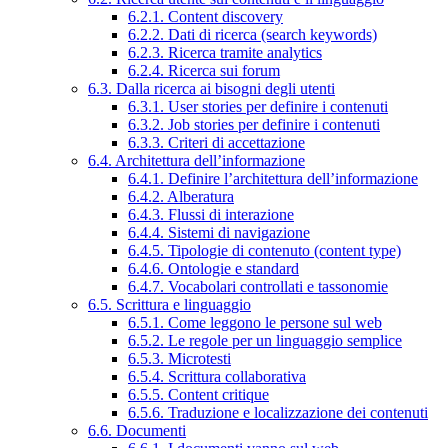
6.2.1. Content discovery
6.2.2. Dati di ricerca (search keywords)
6.2.3. Ricerca tramite analytics
6.2.4. Ricerca sui forum
6.3. Dalla ricerca ai bisogni degli utenti
6.3.1. User stories per definire i contenuti
6.3.2. Job stories per definire i contenuti
6.3.3. Criteri di accettazione
6.4. Architettura dell’informazione
6.4.1. Definire l’architettura dell’informazione
6.4.2. Alberatura
6.4.3. Flussi di interazione
6.4.4. Sistemi di navigazione
6.4.5. Tipologie di contenuto (content type)
6.4.6. Ontologie e standard
6.4.7. Vocabolari controllati e tassonomie
6.5. Scrittura e linguaggio
6.5.1. Come leggono le persone sul web
6.5.2. Le regole per un linguaggio semplice
6.5.3. Microtesti
6.5.4. Scrittura collaborativa
6.5.5. Content critique
6.5.6. Traduzione e localizzazione dei contenuti
6.6. Documenti