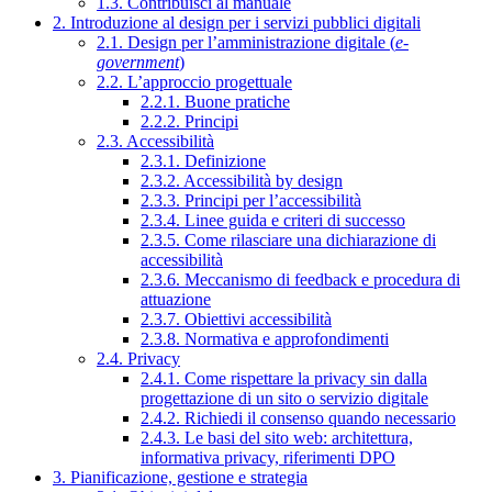
1.3. Contribuisci al manuale
2. Introduzione al design per i servizi pubblici digitali
2.1. Design per l’amministrazione digitale (
e-
government
)
2.2. L’approccio progettuale
2.2.1. Buone pratiche
2.2.2. Principi
2.3. Accessibilità
2.3.1. Definizione
2.3.2. Accessibilità by design
2.3.3. Principi per l’accessibilità
2.3.4. Linee guida e criteri di successo
2.3.5. Come rilasciare una dichiarazione di
accessibilità
2.3.6. Meccanismo di feedback e procedura di
attuazione
2.3.7. Obiettivi accessibilità
2.3.8. Normativa e approfondimenti
2.4. Privacy
2.4.1. Come rispettare la privacy sin dalla
progettazione di un sito o servizio digitale
2.4.2. Richiedi il consenso quando necessario
2.4.3. Le basi del sito web: architettura,
informativa privacy, riferimenti DPO
3. Pianificazione, gestione e strategia