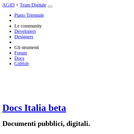
AGID
+
Team Digitale
Piano Triennale
Le community
Developers
Designers
Gli strumenti
Forum
Docs
GitHub
Docs Italia
beta
Documenti pubblici, digitali.