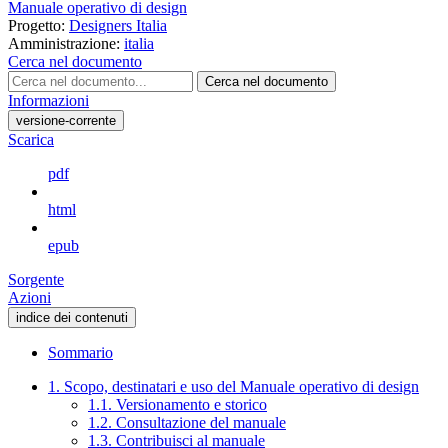
Manuale operativo di design
Progetto:
Designers Italia
Amministrazione:
italia
Cerca nel documento
Cerca nel documento
Informazioni
versione-corrente
Scarica
pdf
html
epub
Sorgente
Azioni
indice dei contenuti
Sommario
1. Scopo, destinatari e uso del Manuale operativo di design
1.1. Versionamento e storico
1.2. Consultazione del manuale
1.3. Contribuisci al manuale