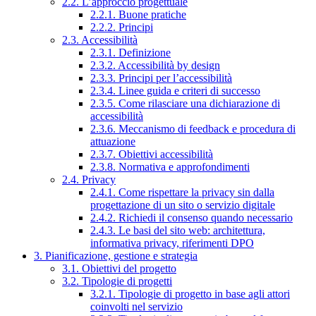
2.2. L’approccio progettuale
2.2.1. Buone pratiche
2.2.2. Principi
2.3. Accessibilità
2.3.1. Definizione
2.3.2. Accessibilità by design
2.3.3. Principi per l’accessibilità
2.3.4. Linee guida e criteri di successo
2.3.5. Come rilasciare una dichiarazione di
accessibilità
2.3.6. Meccanismo di feedback e procedura di
attuazione
2.3.7. Obiettivi accessibilità
2.3.8. Normativa e approfondimenti
2.4. Privacy
2.4.1. Come rispettare la privacy sin dalla
progettazione di un sito o servizio digitale
2.4.2. Richiedi il consenso quando necessario
2.4.3. Le basi del sito web: architettura,
informativa privacy, riferimenti DPO
3. Pianificazione, gestione e strategia
3.1. Obiettivi del progetto
3.2. Tipologie di progetti
3.2.1. Tipologie di progetto in base agli attori
coinvolti nel servizio