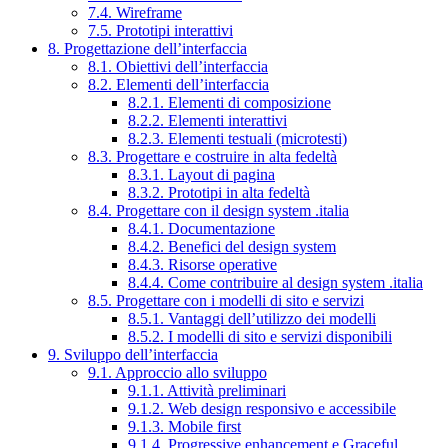
7.4. Wireframe
7.5. Prototipi interattivi
8. Progettazione dell’interfaccia
8.1. Obiettivi dell’interfaccia
8.2. Elementi dell’interfaccia
8.2.1. Elementi di composizione
8.2.2. Elementi interattivi
8.2.3. Elementi testuali (microtesti)
8.3. Progettare e costruire in alta fedeltà
8.3.1. Layout di pagina
8.3.2. Prototipi in alta fedeltà
8.4. Progettare con il design system .italia
8.4.1. Documentazione
8.4.2. Benefici del design system
8.4.3. Risorse operative
8.4.4. Come contribuire al design system .italia
8.5. Progettare con i modelli di sito e servizi
8.5.1. Vantaggi dell’utilizzo dei modelli
8.5.2. I modelli di sito e servizi disponibili
9. Sviluppo dell’interfaccia
9.1. Approccio allo sviluppo
9.1.1. Attività preliminari
9.1.2. Web design responsivo e accessibile
9.1.3. Mobile first
9.1.4. Progressive enhancement e Graceful