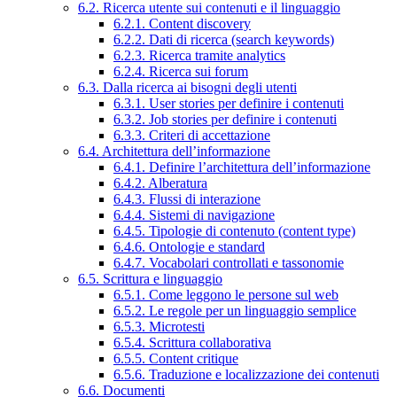
6.2. Ricerca utente sui contenuti e il linguaggio
6.2.1. Content discovery
6.2.2. Dati di ricerca (search keywords)
6.2.3. Ricerca tramite analytics
6.2.4. Ricerca sui forum
6.3. Dalla ricerca ai bisogni degli utenti
6.3.1. User stories per definire i contenuti
6.3.2. Job stories per definire i contenuti
6.3.3. Criteri di accettazione
6.4. Architettura dell’informazione
6.4.1. Definire l’architettura dell’informazione
6.4.2. Alberatura
6.4.3. Flussi di interazione
6.4.4. Sistemi di navigazione
6.4.5. Tipologie di contenuto (content type)
6.4.6. Ontologie e standard
6.4.7. Vocabolari controllati e tassonomie
6.5. Scrittura e linguaggio
6.5.1. Come leggono le persone sul web
6.5.2. Le regole per un linguaggio semplice
6.5.3. Microtesti
6.5.4. Scrittura collaborativa
6.5.5. Content critique
6.5.6. Traduzione e localizzazione dei contenuti
6.6. Documenti