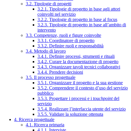
3.2. Tipologie di progetti
3.2.1. Tipologie di progetto in base agli attori
coinvolti nel servizio
3.2.2. Tipologie di progetto in base al focus
3.2.3. Tipologie di progetto in base all’ambito di
intervento
3.3. Competenze, ruoli e figure coinvolte
3.3.1. Coordinatore di progetto
3.3.2. Definire ruoli e responsabilità
3.4. Metodo di lavoro
3.4.1. Definire processi, strumenti e rituali
3.4.2. Curare la documentazione di progetto
3.4.3. Organizzare tavoli tecnici collaborativi
3.4.4. Prendere decisioni
3.5. Il processo progettuale
3.5.1. Organizzare il progetto e la sua gestione
3.5.2. Comprendere il contesto d’uso del servizio
pubblico
3.5.3. Progettare i processi e i
touchpoint
del
servizio
3.5.4. Realizzare l’interfaccia utente del servizio
3.5.5. Validare la soluzione ottenuta
4. Ricerca progettuale
4.1. Ricerca primaria
4.1.1. Interviste