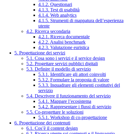
4.1.2. Questionari
4.1.3. Test di usabilità
4.1.4. Web analytics
4.1.5. Strumenti di mappatura dell’esperienza
utente
4.2. Ricerca secondaria
4.2.1. Ricerca documentale
4.2.2. Analisi benchmark
4.2.3. Valutazione euristica
5. Progettazione dei servizi
5.1. Cosa sono i servizi e il service design
5.2. Progettare servizi pubblici digitali
5.3. Definire il modello di servizio
5.3.1. Identificare gli attori coinvolti
5.3.2. Formulare la proposta di valore
5.3.3. Inquadrare gli elementi costitutivi del
servizio
5.4. Descrivere il funzionamento del servizio
5.4.1. Mappare l’ecosistema
5.4.2. Rappresentare i flussi di servizio
5.5. Co-progettare le soluzioni
5.5.1. Workshop di co-progettazione
6. Progettazione dei contenuti
6.1. Cos’è il content design
6.2. Ricerca utente sui contenuti e il linguaggio