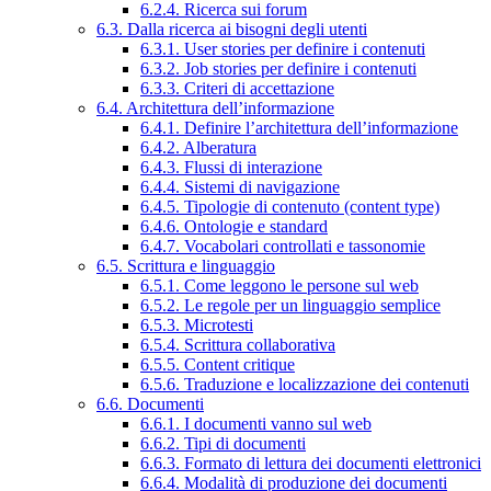
6.2.4. Ricerca sui forum
6.3. Dalla ricerca ai bisogni degli utenti
6.3.1. User stories per definire i contenuti
6.3.2. Job stories per definire i contenuti
6.3.3. Criteri di accettazione
6.4. Architettura dell’informazione
6.4.1. Definire l’architettura dell’informazione
6.4.2. Alberatura
6.4.3. Flussi di interazione
6.4.4. Sistemi di navigazione
6.4.5. Tipologie di contenuto (content type)
6.4.6. Ontologie e standard
6.4.7. Vocabolari controllati e tassonomie
6.5. Scrittura e linguaggio
6.5.1. Come leggono le persone sul web
6.5.2. Le regole per un linguaggio semplice
6.5.3. Microtesti
6.5.4. Scrittura collaborativa
6.5.5. Content critique
6.5.6. Traduzione e localizzazione dei contenuti
6.6. Documenti
6.6.1. I documenti vanno sul web
6.6.2. Tipi di documenti
6.6.3. Formato di lettura dei documenti elettronici
6.6.4. Modalità di produzione dei documenti