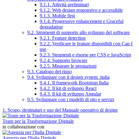
9.1.1. Attività preliminari
9.1.2. Web design responsivo e accessibile
9.1.3. Mobile first
9.1.4. Progressive enhancement e Graceful
degradation
9.2. Strumenti di supporto allo sviluppo del software
9.2.1. Feature detection
9.2.2. Verificare le feature disponibili con Can I
use
9.2.3. Strumenti e risorse per CSS e JavaScript
9.2.4. Supporto browser
9.2.5. Misurare le prestazioni
9.3. Catalogo del riuso
9.4. Sviluppare con il design system .italia
9.4.1. Il framework Bootstrap Italia
9.4.2. Il kit di sviluppo React
9.4.3. Il kit di sviluppo Angular
9.5. Sviluppare con i modelli di sito e servizi
1. Scopo, destinatari e uso del Manuale operativo di design
Team per la Trasformazione Digitale
in collaborazione con
Agenzia per l'Italia Digitale