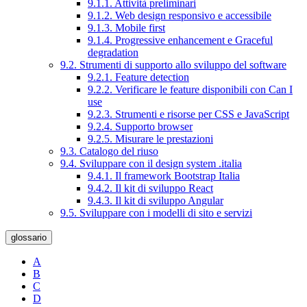
9.1.1. Attività preliminari
9.1.2. Web design responsivo e accessibile
9.1.3. Mobile first
9.1.4. Progressive enhancement e Graceful
degradation
9.2. Strumenti di supporto allo sviluppo del software
9.2.1. Feature detection
9.2.2. Verificare le feature disponibili con Can I
use
9.2.3. Strumenti e risorse per CSS e JavaScript
9.2.4. Supporto browser
9.2.5. Misurare le prestazioni
9.3. Catalogo del riuso
9.4. Sviluppare con il design system .italia
9.4.1. Il framework Bootstrap Italia
9.4.2. Il kit di sviluppo React
9.4.3. Il kit di sviluppo Angular
9.5. Sviluppare con i modelli di sito e servizi
glossario
A
B
C
D