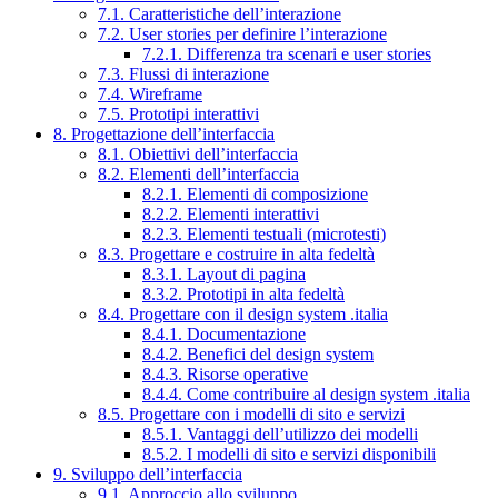
7.1. Caratteristiche dell’interazione
7.2. User stories per definire l’interazione
7.2.1. Differenza tra scenari e user stories
7.3. Flussi di interazione
7.4. Wireframe
7.5. Prototipi interattivi
8. Progettazione dell’interfaccia
8.1. Obiettivi dell’interfaccia
8.2. Elementi dell’interfaccia
8.2.1. Elementi di composizione
8.2.2. Elementi interattivi
8.2.3. Elementi testuali (microtesti)
8.3. Progettare e costruire in alta fedeltà
8.3.1. Layout di pagina
8.3.2. Prototipi in alta fedeltà
8.4. Progettare con il design system .italia
8.4.1. Documentazione
8.4.2. Benefici del design system
8.4.3. Risorse operative
8.4.4. Come contribuire al design system .italia
8.5. Progettare con i modelli di sito e servizi
8.5.1. Vantaggi dell’utilizzo dei modelli
8.5.2. I modelli di sito e servizi disponibili
9. Sviluppo dell’interfaccia
9.1. Approccio allo sviluppo