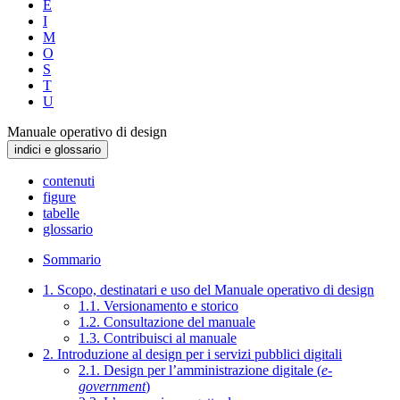
E
I
M
O
S
T
U
Manuale operativo di design
indici e glossario
contenuti
figure
tabelle
glossario
Sommario
1. Scopo, destinatari e uso del Manuale operativo di design
1.1. Versionamento e storico
1.2. Consultazione del manuale
1.3. Contribuisci al manuale
2. Introduzione al design per i servizi pubblici digitali
2.1. Design per l’amministrazione digitale (
e-
government
)