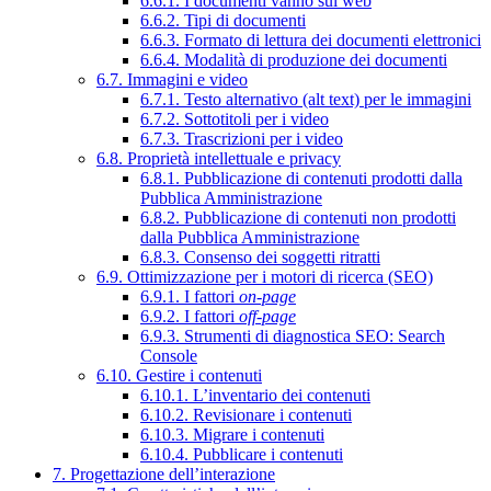
6.6.1. I documenti vanno sul web
6.6.2. Tipi di documenti
6.6.3. Formato di lettura dei documenti elettronici
6.6.4. Modalità di produzione dei documenti
6.7. Immagini e video
6.7.1. Testo alternativo (alt text) per le immagini
6.7.2. Sottotitoli per i video
6.7.3. Trascrizioni per i video
6.8. Proprietà intellettuale e privacy
6.8.1. Pubblicazione di contenuti prodotti dalla
Pubblica Amministrazione
6.8.2. Pubblicazione di contenuti non prodotti
dalla Pubblica Amministrazione
6.8.3. Consenso dei soggetti ritratti
6.9. Ottimizzazione per i motori di ricerca (SEO)
6.9.1. I fattori
on-page
6.9.2. I fattori
off-page
6.9.3. Strumenti di diagnostica SEO: Search
Console
6.10. Gestire i contenuti
6.10.1. L’inventario dei contenuti
6.10.2. Revisionare i contenuti
6.10.3. Migrare i contenuti
6.10.4. Pubblicare i contenuti
7. Progettazione dell’interazione