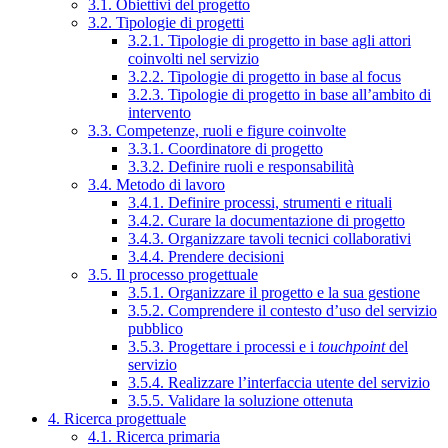
3.1. Obiettivi del progetto
3.2. Tipologie di progetti
3.2.1. Tipologie di progetto in base agli attori
coinvolti nel servizio
3.2.2. Tipologie di progetto in base al focus
3.2.3. Tipologie di progetto in base all’ambito di
intervento
3.3. Competenze, ruoli e figure coinvolte
3.3.1. Coordinatore di progetto
3.3.2. Definire ruoli e responsabilità
3.4. Metodo di lavoro
3.4.1. Definire processi, strumenti e rituali
3.4.2. Curare la documentazione di progetto
3.4.3. Organizzare tavoli tecnici collaborativi
3.4.4. Prendere decisioni
3.5. Il processo progettuale
3.5.1. Organizzare il progetto e la sua gestione
3.5.2. Comprendere il contesto d’uso del servizio
pubblico
3.5.3. Progettare i processi e i
touchpoint
del
servizio
3.5.4. Realizzare l’interfaccia utente del servizio
3.5.5. Validare la soluzione ottenuta
4. Ricerca progettuale
4.1. Ricerca primaria