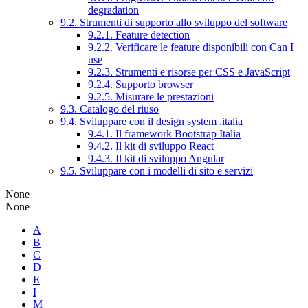
degradation
9.2. Strumenti di supporto allo sviluppo del software
9.2.1. Feature detection
9.2.2. Verificare le feature disponibili con Can I
use
9.2.3. Strumenti e risorse per CSS e JavaScript
9.2.4. Supporto browser
9.2.5. Misurare le prestazioni
9.3. Catalogo del riuso
9.4. Sviluppare con il design system .italia
9.4.1. Il framework Bootstrap Italia
9.4.2. Il kit di sviluppo React
9.4.3. Il kit di sviluppo Angular
9.5. Sviluppare con i modelli di sito e servizi
None
None
A
B
C
D
E
I
M