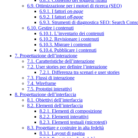
6.8.3. Consenso dei soggetti ritratti
6.9. Ottimizzazione per i motori di ricerca (SEO)
6.9.1. I fattori
on-page
6.9.2. I fattori
off-page
6.9.3. Strumenti di diagnostica SEO: Search Cons
6.10. Gestire i contenuti
6.10.1. L’inventario dei contenuti
6.10.2. Revisionare i contenuti
6.10.3. Migrare i contenuti
6.10.4. Pubblicare i contenuti
7. Progettazione dell’interazione
7.1. Caratteristiche dell’interazione
7.2. User stories per definire l’interazione
7.2.1. Differenza tra scenari e user stories
7.3. Flussi di interazione
7.4. Wireframe
7.5. Prototipi interattivi
8. Progettazione dell’interfaccia
8.1. Obiettivi dell’interfaccia
8.2. Elementi dell’interfaccia
8.2.1. Elementi di composizione
8.2.2. Elementi interattivi
8.2.3. Elementi testuali (microtesti)
8.3. Progettare e costruire in alta fedeltà
8.3.1. Layout di pagina