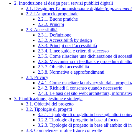
2. Introduzione al design per i servizi pubblici digitali
2.1. Design per l’amministrazione digitale (
e-government
2.2. L’approccio progettuale
2.2.1. Buone pratiche
2.2.2. Principi
2.3. Accessibilità
2.3.1. Definizione
2.3.2. Accessibilità by design
2.3.3. Principi per l’accessibilità
2.3.4. Linee guida e criteri di successo
2.3.5. Come rilasciare una dichiarazione di accessib
2.3.6. Meccanismo di feedback e procedura di attu
2.3.7. Obiettivi accessibilità
2.3.8. Normativa e approfondimenti
2.4. Privacy
2.4.1. Come rispettare la privacy sin dalla progettaz
2.4.2. Richiedi il consenso quando necessario
2.4.3. Le basi del sito web: architettura, informati
3. Pianificazione, gestione e strategia
3.1. Obiettivi del progetto
3.2. Tipologie di progetti
3.2.1. Tipologie di progetto in base agli attori coinv
3.2.2. Tipologie di progetto in base al focus
3.2.3. Tipologie di progetto in base all’ambito di i
3.3. Competenze, ruoli e figure coinvolte