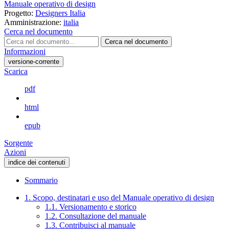
Manuale operativo di design
Progetto:
Designers Italia
Amministrazione:
italia
Cerca nel documento
Cerca nel documento
Informazioni
versione-corrente
Scarica
pdf
html
epub
Sorgente
Azioni
indice dei contenuti
Sommario
1. Scopo, destinatari e uso del Manuale operativo di design
1.1. Versionamento e storico
1.2. Consultazione del manuale
1.3. Contribuisci al manuale