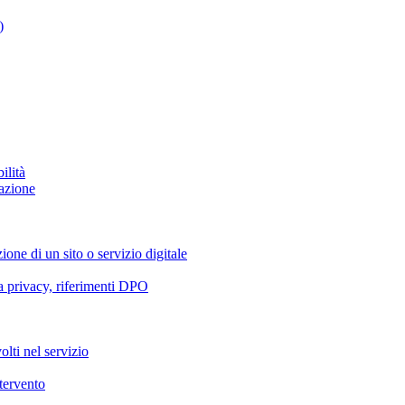
)
ilità
azione
ione di un sito o servizio digitale
va privacy, riferimenti DPO
olti nel servizio
ntervento