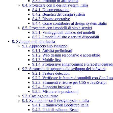
8.3.2. Prototipi in alta fedeltà
8.4. Progettare con il design system .italia
8.4.1. Documentazione
8.4.2. Benefici del design system
8.4.3. Risorse operative
8.4.4. Come contribuire al design system .italia
8.5. Progettare con i modelli di sito e servizi
8.5.1. Vantaggi dell’utilizzo dei modelli
8.5.2. I modelli di sito e servizi disponibili
9. Sviluppo dell’interfaccia
9.1. Approccio allo sviluppo
9.1.1. Attività preliminari
9.1.2. Web design responsivo e accessibile
9.1.3. Mobile first
9.1.4. Progressive enhancement e Graceful degrad
9.2. Strumenti di supporto allo sviluppo del software
9.2.1. Feature detection
9.2.2. Verificare le feature disponibili con Can I us
9.2.3. Strumenti e risorse per CSS e JavaScript
9.2.4. Supporto browser
9.2.5. Misurare le prestazioni
9.3. Catalogo del riuso
9.4. Sviluppare con il design system .italia
9.4.1. Il framework Bootstrap Italia
9.4.2. Il kit di sviluppo React