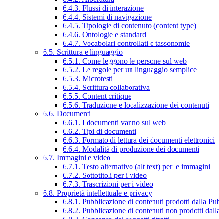
6.4.3. Flussi di interazione
6.4.4. Sistemi di navigazione
6.4.5. Tipologie di contenuto (content type)
6.4.6. Ontologie e standard
6.4.7. Vocabolari controllati e tassonomie
6.5. Scrittura e linguaggio
6.5.1. Come leggono le persone sul web
6.5.2. Le regole per un linguaggio semplice
6.5.3. Microtesti
6.5.4. Scrittura collaborativa
6.5.5. Content critique
6.5.6. Traduzione e localizzazione dei contenuti
6.6. Documenti
6.6.1. I documenti vanno sul web
6.6.2. Tipi di documenti
6.6.3. Formato di lettura dei documenti elettronici
6.6.4. Modalità di produzione dei documenti
6.7. Immagini e video
6.7.1. Testo alternativo (alt text) per le immagini
6.7.2. Sottotitoli per i video
6.7.3. Trascrizioni per i video
6.8. Proprietà intellettuale e privacy
6.8.1. Pubblicazione di contenuti prodotti dalla P
6.8.2. Pubblicazione di contenuti non prodotti dal