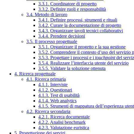
3.3.1. Coordinatore di progetto
3.3.2. Definire ruoli e responsabilità
3.4. Metodo di lavoro
3.4.1. Definire processi, strumenti e rituali
3.4.2. Curare la documentazione di progetto
3.4.3. Organizzare tavoli tecnici collaborativi
3.4.4. Prendere decisioni
3.5. Il processo progettuale
3.5.1. Organizzare il progetto e la sua gestione
3.5.2. Comprendere il contesto d’uso del servizio 
3.5.3. Progettare i processi e i
touchpoint
del servi
3.5.4. Realizzare l’interfaccia utente del servizio
3.5.5. Validare la soluzione ottenuta
4. Ricerca progettuale
4.1. Ricerca primaria
4.1.1. Interviste
4.1.2. Questionari
4.1.3. Test di usabilità
4.1.4. Web analytics
4.1.5. Strumenti di mappatura dell’esperienza uten
4.2. Ricerca secondaria
4.2.1. Ricerca documentale
4.2.2. Analisi benchmark
4.2.3. Valutazione euristica
5. Progettazione dei servizi