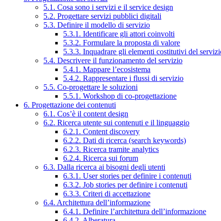
5.1. Cosa sono i servizi e il service design
5.2. Progettare servizi pubblici digitali
5.3. Definire il modello di servizio
5.3.1. Identificare gli attori coinvolti
5.3.2. Formulare la proposta di valore
5.3.3. Inquadrare gli elementi costitutivi del serviz
5.4. Descrivere il funzionamento del servizio
5.4.1. Mappare l’ecosistema
5.4.2. Rappresentare i flussi di servizio
5.5. Co-progettare le soluzioni
5.5.1. Workshop di co-progettazione
6. Progettazione dei contenuti
6.1. Cos’è il content design
6.2. Ricerca utente sui contenuti e il linguaggio
6.2.1. Content discovery
6.2.2. Dati di ricerca (search keywords)
6.2.3. Ricerca tramite analytics
6.2.4. Ricerca sui forum
6.3. Dalla ricerca ai bisogni degli utenti
6.3.1. User stories per definire i contenuti
6.3.2. Job stories per definire i contenuti
6.3.3. Criteri di accettazione
6.4. Architettura dell’informazione
6.4.1. Definire l’architettura dell’informazione
6.4.2. Alberatura