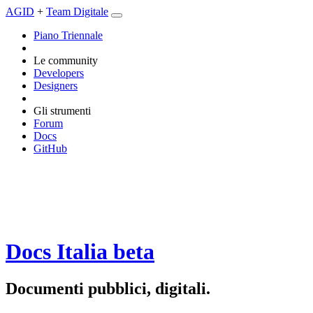
AGID
+
Team Digitale
Piano Triennale
Le community
Developers
Designers
Gli strumenti
Forum
Docs
GitHub
Docs Italia
beta
Documenti pubblici, digitali.