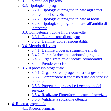
3.1. Obiettivi del progetto
3.2. Tipologie di progetti
3.2.1. Tipologie di progetto in base agli attori
coinvolti nel servizio
3.2.2. Tipologie di progetto in base al focus
3.2.3. Tipologie di progetto in base all’ambito di
intervento
3.3. Competenze, ruoli e figure coinvolte
3.3.1. Coordinatore di progetto
3.3.2. Definire ruoli e responsabilità
3.4. Metodo di lavoro
3.4.1. Definire processi, strumenti e rituali
3.4.2. Curare la documentazione di progetto
3.4.3. Organizzare tavoli tecnici collaborativi
3.4.4. Prendere decisioni
3.5. Il processo progettuale
3.5.1. Organizzare il progetto e la sua gestione
3.5.2. Comprendere il contesto d’uso del servizio
pubblico
3.5.3. Progettare i processi e i
touchpoint
del
servizio
3.5.4. Realizzare l’interfaccia utente del servizio
3.5.5. Validare la soluzione ottenuta
4. Ricerca progettuale
4.1. Ricerca primaria