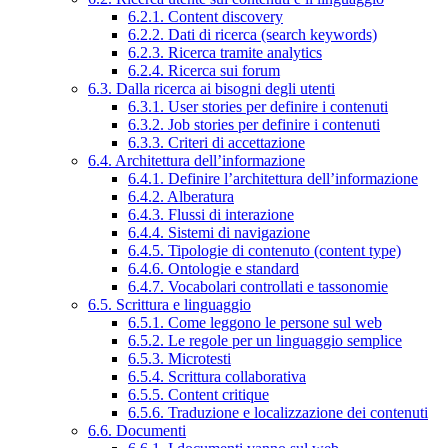
6.2.1. Content discovery
6.2.2. Dati di ricerca (search keywords)
6.2.3. Ricerca tramite analytics
6.2.4. Ricerca sui forum
6.3. Dalla ricerca ai bisogni degli utenti
6.3.1. User stories per definire i contenuti
6.3.2. Job stories per definire i contenuti
6.3.3. Criteri di accettazione
6.4. Architettura dell’informazione
6.4.1. Definire l’architettura dell’informazione
6.4.2. Alberatura
6.4.3. Flussi di interazione
6.4.4. Sistemi di navigazione
6.4.5. Tipologie di contenuto (content type)
6.4.6. Ontologie e standard
6.4.7. Vocabolari controllati e tassonomie
6.5. Scrittura e linguaggio
6.5.1. Come leggono le persone sul web
6.5.2. Le regole per un linguaggio semplice
6.5.3. Microtesti
6.5.4. Scrittura collaborativa
6.5.5. Content critique
6.5.6. Traduzione e localizzazione dei contenuti
6.6. Documenti