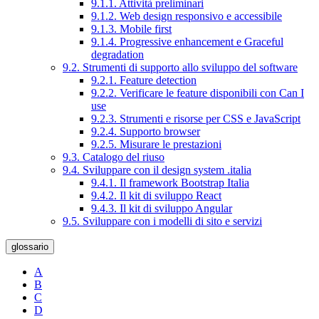
9.1.1. Attività preliminari
9.1.2. Web design responsivo e accessibile
9.1.3. Mobile first
9.1.4. Progressive enhancement e Graceful
degradation
9.2. Strumenti di supporto allo sviluppo del software
9.2.1. Feature detection
9.2.2. Verificare le feature disponibili con Can I
use
9.2.3. Strumenti e risorse per CSS e JavaScript
9.2.4. Supporto browser
9.2.5. Misurare le prestazioni
9.3. Catalogo del riuso
9.4. Sviluppare con il design system .italia
9.4.1. Il framework Bootstrap Italia
9.4.2. Il kit di sviluppo React
9.4.3. Il kit di sviluppo Angular
9.5. Sviluppare con i modelli di sito e servizi
glossario
A
B
C
D