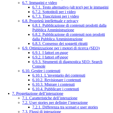
6.7. Immagini e video
6.7.1. Testo alternativo (alt text) per le immagini
6.7.2. Sottotitoli per i video
6.7.3. Trascrizioni per i video
6.8. Proprietà intellettuale e privacy
6.8.1. Pubblicazione di contenuti prodotti dalla
Pubblica Amministrazione
6.8.2. Pubblicazione di contenuti non prodotti
dalla Pubblica Amministrazione
6.8.3. Consenso dei soggetti ritratti
6.9. Ottimizzazione per i motori di ricerca (SEO)
6.9.1. I fattori
on-page
6.9.2. I fattori
off-page
6.9.3. Strumenti di diagnostica SEO: Search
Console
6.10. Gestire i contenuti
6.10.1. L’inventario dei contenuti
6.10.2. Revisionare i contenuti
6.10.3. Migrare i contenuti
6.10.4. Pubblicare i contenuti
7. Progettazione dell’interazione
7.1. Caratteristiche dell’interazione
7.2. User stories per definire l’interazione
7.2.1. Differenza tra scenari e user stories
7.3. Flussi di interazione