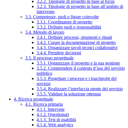
3.2.2. Tipologie di progetto in base al focus
3.2.3. Tipologie di progetto in base all’ambito di
intervento
3.3. Competenze, ruoli e figure coinvolte
3.3.1. Coordinatore di progetto
3.3.2. Definire ruoli e responsabilità
3.4. Metodo di lavoro
3.4.1. Definire processi, strumenti e rituali
3.4.2. Curare la documentazione di progetto
3.4.3. Organizzare tavoli tecnici collaborativi
3.4.4. Prendere decisioni
3.5. Il processo progettuale
3.5.1. Organizzare il progetto e la sua gestione
3.5.2. Comprendere il contesto d’uso del servizio
pubblico
3.5.3. Progettare i processi e i
touchpoint
del
servizio
3.5.4. Realizzare l’interfaccia utente del servizio
3.5.5. Validare la soluzione ottenuta
4. Ricerca progettuale
4.1. Ricerca primaria
4.1.1. Interviste
4.1.2. Questionari
4.1.3. Test di usabilità
4.1.4. Web analytics