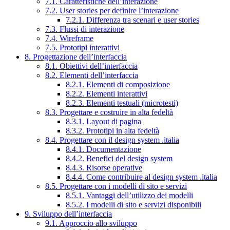
7.1. Caratteristiche dell’interazione
7.2. User stories per definire l’interazione
7.2.1. Differenza tra scenari e user stories
7.3. Flussi di interazione
7.4. Wireframe
7.5. Prototipi interattivi
8. Progettazione dell’interfaccia
8.1. Obiettivi dell’interfaccia
8.2. Elementi dell’interfaccia
8.2.1. Elementi di composizione
8.2.2. Elementi interattivi
8.2.3. Elementi testuali (microtesti)
8.3. Progettare e costruire in alta fedeltà
8.3.1. Layout di pagina
8.3.2. Prototipi in alta fedeltà
8.4. Progettare con il design system .italia
8.4.1. Documentazione
8.4.2. Benefici del design system
8.4.3. Risorse operative
8.4.4. Come contribuire al design system .italia
8.5. Progettare con i modelli di sito e servizi
8.5.1. Vantaggi dell’utilizzo dei modelli
8.5.2. I modelli di sito e servizi disponibili
9. Sviluppo dell’interfaccia
9.1. Approccio allo sviluppo