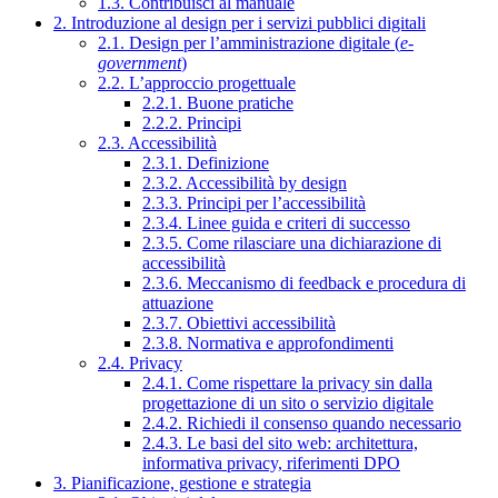
1.3. Contribuisci al manuale
2. Introduzione al design per i servizi pubblici digitali
2.1. Design per l’amministrazione digitale (
e-
government
)
2.2. L’approccio progettuale
2.2.1. Buone pratiche
2.2.2. Principi
2.3. Accessibilità
2.3.1. Definizione
2.3.2. Accessibilità by design
2.3.3. Principi per l’accessibilità
2.3.4. Linee guida e criteri di successo
2.3.5. Come rilasciare una dichiarazione di
accessibilità
2.3.6. Meccanismo di feedback e procedura di
attuazione
2.3.7. Obiettivi accessibilità
2.3.8. Normativa e approfondimenti
2.4. Privacy
2.4.1. Come rispettare la privacy sin dalla
progettazione di un sito o servizio digitale
2.4.2. Richiedi il consenso quando necessario
2.4.3. Le basi del sito web: architettura,
informativa privacy, riferimenti DPO
3. Pianificazione, gestione e strategia