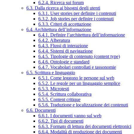
6.2.4. Ricerca sui forum
6.3. Dalla ricerca ai bisogni degli utenti
6.3.1. User stories per definire i contenuti
6.3.2. Job stories per definire i contenuti
6.3.3. Criteri di accettazione
6.4. Architettura dell’informazione
6.4.1. Definire l’architettura dell’informazione
6.4.2. Alberatura
6.4.3. Flussi di interazione
6.4.4. Sistemi di navigazione
6.4.5. Tipologie di contenuto (content type)
6.4.6. Ontologie e standard
6.4.7. Vocabolari controllati e tassonomie
6.5. Scrittura e linguaggio
6.5.1. Come leggono le persone sul web
6.5.2. Le regole per un linguaggio semplice
6.5.3. Microtesti
6.5.4. Scrittura collaborativa
6.5.5. Content critique
6.5.6. Traduzione e localizzazione dei contenuti
6.6. Documenti
6.6.1. I documenti vanno sul web
6.6.2. Tipi di documenti
6.6.3. Formato di lettura dei documenti elettronici
6.6.4. Modalità di produzione dei documenti