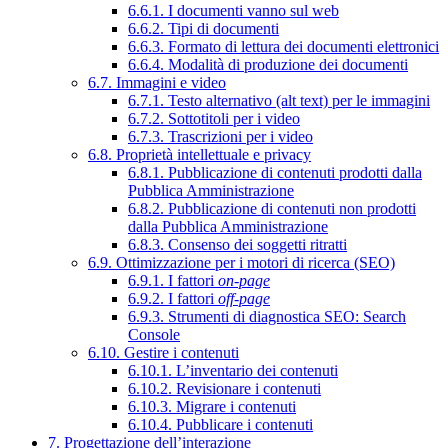
6.6.1. I documenti vanno sul web
6.6.2. Tipi di documenti
6.6.3. Formato di lettura dei documenti elettronici
6.6.4. Modalità di produzione dei documenti
6.7. Immagini e video
6.7.1. Testo alternativo (alt text) per le immagini
6.7.2. Sottotitoli per i video
6.7.3. Trascrizioni per i video
6.8. Proprietà intellettuale e privacy
6.8.1. Pubblicazione di contenuti prodotti dalla
Pubblica Amministrazione
6.8.2. Pubblicazione di contenuti non prodotti
dalla Pubblica Amministrazione
6.8.3. Consenso dei soggetti ritratti
6.9. Ottimizzazione per i motori di ricerca (SEO)
6.9.1. I fattori
on-page
6.9.2. I fattori
off-page
6.9.3. Strumenti di diagnostica SEO: Search
Console
6.10. Gestire i contenuti
6.10.1. L’inventario dei contenuti
6.10.2. Revisionare i contenuti
6.10.3. Migrare i contenuti
6.10.4. Pubblicare i contenuti
7. Progettazione dell’interazione