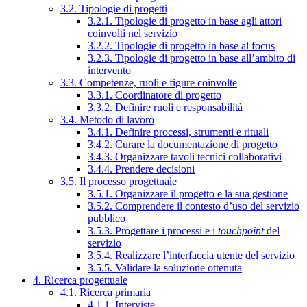
3.2. Tipologie di progetti
3.2.1. Tipologie di progetto in base agli attori
coinvolti nel servizio
3.2.2. Tipologie di progetto in base al focus
3.2.3. Tipologie di progetto in base all’ambito di
intervento
3.3. Competenze, ruoli e figure coinvolte
3.3.1. Coordinatore di progetto
3.3.2. Definire ruoli e responsabilità
3.4. Metodo di lavoro
3.4.1. Definire processi, strumenti e rituali
3.4.2. Curare la documentazione di progetto
3.4.3. Organizzare tavoli tecnici collaborativi
3.4.4. Prendere decisioni
3.5. Il processo progettuale
3.5.1. Organizzare il progetto e la sua gestione
3.5.2. Comprendere il contesto d’uso del servizio
pubblico
3.5.3. Progettare i processi e i
touchpoint
del
servizio
3.5.4. Realizzare l’interfaccia utente del servizio
3.5.5. Validare la soluzione ottenuta
4. Ricerca progettuale
4.1. Ricerca primaria
4.1.1. Interviste