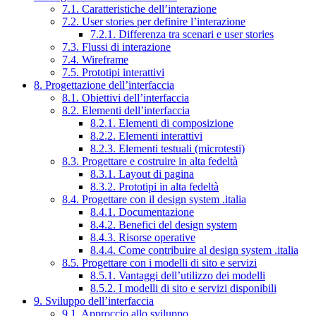
7.1. Caratteristiche dell’interazione
7.2. User stories per definire l’interazione
7.2.1. Differenza tra scenari e user stories
7.3. Flussi di interazione
7.4. Wireframe
7.5. Prototipi interattivi
8. Progettazione dell’interfaccia
8.1. Obiettivi dell’interfaccia
8.2. Elementi dell’interfaccia
8.2.1. Elementi di composizione
8.2.2. Elementi interattivi
8.2.3. Elementi testuali (microtesti)
8.3. Progettare e costruire in alta fedeltà
8.3.1. Layout di pagina
8.3.2. Prototipi in alta fedeltà
8.4. Progettare con il design system .italia
8.4.1. Documentazione
8.4.2. Benefici del design system
8.4.3. Risorse operative
8.4.4. Come contribuire al design system .italia
8.5. Progettare con i modelli di sito e servizi
8.5.1. Vantaggi dell’utilizzo dei modelli
8.5.2. I modelli di sito e servizi disponibili
9. Sviluppo dell’interfaccia
9.1. Approccio allo sviluppo