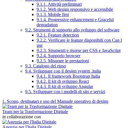
9.1.1. Attività preliminari
9.1.2. Web design responsivo e accessibile
9.1.3. Mobile first
9.1.4. Progressive enhancement e Graceful
degradation
9.2. Strumenti di supporto allo sviluppo del software
9.2.1. Feature detection
9.2.2. Verificare le feature disponibili con Can I
use
9.2.3. Strumenti e risorse per CSS e JavaScript
9.2.4. Supporto browser
9.2.5. Misurare le prestazioni
9.3. Catalogo del riuso
9.4. Sviluppare con il design system .italia
9.4.1. Il framework Bootstrap Italia
9.4.2. Il kit di sviluppo React
9.4.3. Il kit di sviluppo Angular
9.5. Sviluppare con i modelli di sito e servizi
1. Scopo, destinatari e uso del Manuale operativo di design
Team per la Trasformazione Digitale
in collaborazione con
Agenzia per l'Italia Digitale