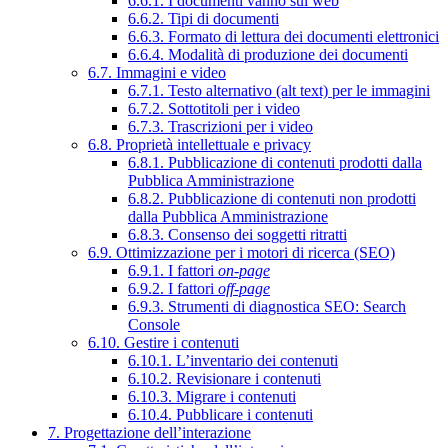
6.6.1. I documenti vanno sul web
6.6.2. Tipi di documenti
6.6.3. Formato di lettura dei documenti elettronici
6.6.4. Modalità di produzione dei documenti
6.7. Immagini e video
6.7.1. Testo alternativo (alt text) per le immagini
6.7.2. Sottotitoli per i video
6.7.3. Trascrizioni per i video
6.8. Proprietà intellettuale e privacy
6.8.1. Pubblicazione di contenuti prodotti dalla
Pubblica Amministrazione
6.8.2. Pubblicazione di contenuti non prodotti
dalla Pubblica Amministrazione
6.8.3. Consenso dei soggetti ritratti
6.9. Ottimizzazione per i motori di ricerca (SEO)
6.9.1. I fattori
on-page
6.9.2. I fattori
off-page
6.9.3. Strumenti di diagnostica SEO: Search
Console
6.10. Gestire i contenuti
6.10.1. L’inventario dei contenuti
6.10.2. Revisionare i contenuti
6.10.3. Migrare i contenuti
6.10.4. Pubblicare i contenuti
7. Progettazione dell’interazione