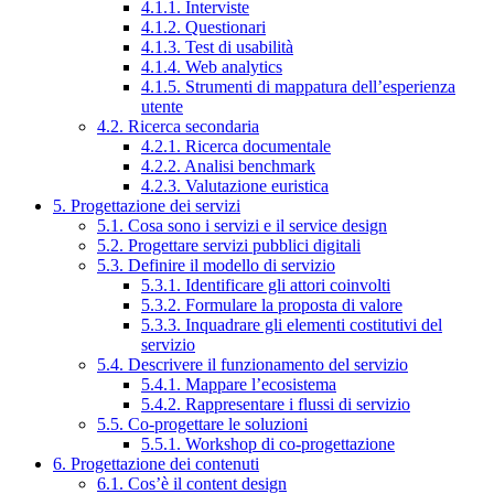
4.1.1. Interviste
4.1.2. Questionari
4.1.3. Test di usabilità
4.1.4. Web analytics
4.1.5. Strumenti di mappatura dell’esperienza
utente
4.2. Ricerca secondaria
4.2.1. Ricerca documentale
4.2.2. Analisi benchmark
4.2.3. Valutazione euristica
5. Progettazione dei servizi
5.1. Cosa sono i servizi e il service design
5.2. Progettare servizi pubblici digitali
5.3. Definire il modello di servizio
5.3.1. Identificare gli attori coinvolti
5.3.2. Formulare la proposta di valore
5.3.3. Inquadrare gli elementi costitutivi del
servizio
5.4. Descrivere il funzionamento del servizio
5.4.1. Mappare l’ecosistema
5.4.2. Rappresentare i flussi di servizio
5.5. Co-progettare le soluzioni
5.5.1. Workshop di co-progettazione
6. Progettazione dei contenuti
6.1. Cos’è il content design