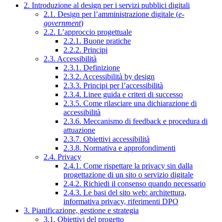
2. Introduzione al design per i servizi pubblici digitali
2.1. Design per l’amministrazione digitale (
e-
government
)
2.2. L’approccio progettuale
2.2.1. Buone pratiche
2.2.2. Principi
2.3. Accessibilità
2.3.1. Definizione
2.3.2. Accessibilità by design
2.3.3. Principi per l’accessibilità
2.3.4. Linee guida e criteri di successo
2.3.5. Come rilasciare una dichiarazione di
accessibilità
2.3.6. Meccanismo di feedback e procedura di
attuazione
2.3.7. Obiettivi accessibilità
2.3.8. Normativa e approfondimenti
2.4. Privacy
2.4.1. Come rispettare la privacy sin dalla
progettazione di un sito o servizio digitale
2.4.2. Richiedi il consenso quando necessario
2.4.3. Le basi del sito web: architettura,
informativa privacy, riferimenti DPO
3. Pianificazione, gestione e strategia
3.1. Obiettivi del progetto