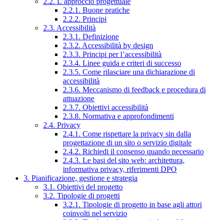
2.2. L’approccio progettuale
2.2.1. Buone pratiche
2.2.2. Principi
2.3. Accessibilità
2.3.1. Definizione
2.3.2. Accessibilità by design
2.3.3. Principi per l’accessibilità
2.3.4. Linee guida e criteri di successo
2.3.5. Come rilasciare una dichiarazione di
accessibilità
2.3.6. Meccanismo di feedback e procedura di
attuazione
2.3.7. Obiettivi accessibilità
2.3.8. Normativa e approfondimenti
2.4. Privacy
2.4.1. Come rispettare la privacy sin dalla
progettazione di un sito o servizio digitale
2.4.2. Richiedi il consenso quando necessario
2.4.3. Le basi del sito web: architettura,
informativa privacy, riferimenti DPO
3. Pianificazione, gestione e strategia
3.1. Obiettivi del progetto
3.2. Tipologie di progetti
3.2.1. Tipologie di progetto in base agli attori
coinvolti nel servizio