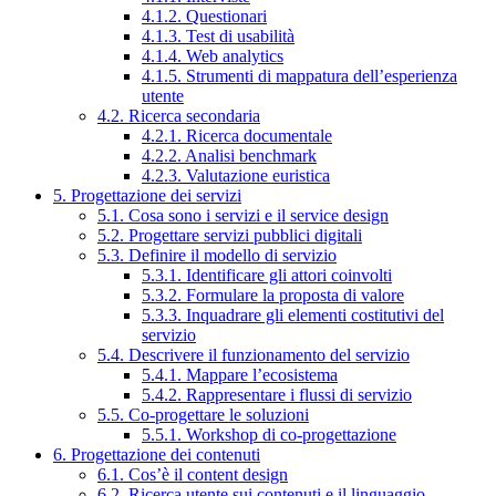
4.1.2. Questionari
4.1.3. Test di usabilità
4.1.4. Web analytics
4.1.5. Strumenti di mappatura dell’esperienza
utente
4.2. Ricerca secondaria
4.2.1. Ricerca documentale
4.2.2. Analisi benchmark
4.2.3. Valutazione euristica
5. Progettazione dei servizi
5.1. Cosa sono i servizi e il service design
5.2. Progettare servizi pubblici digitali
5.3. Definire il modello di servizio
5.3.1. Identificare gli attori coinvolti
5.3.2. Formulare la proposta di valore
5.3.3. Inquadrare gli elementi costitutivi del
servizio
5.4. Descrivere il funzionamento del servizio
5.4.1. Mappare l’ecosistema
5.4.2. Rappresentare i flussi di servizio
5.5. Co-progettare le soluzioni
5.5.1. Workshop di co-progettazione
6. Progettazione dei contenuti
6.1. Cos’è il content design
6.2. Ricerca utente sui contenuti e il linguaggio