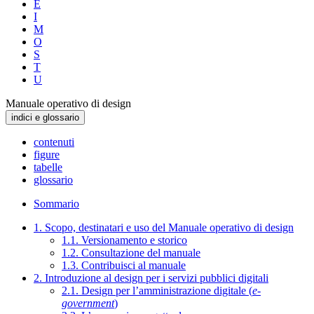
E
I
M
O
S
T
U
Manuale operativo di design
indici e glossario
contenuti
figure
tabelle
glossario
Sommario
1. Scopo, destinatari e uso del Manuale operativo di design
1.1. Versionamento e storico
1.2. Consultazione del manuale
1.3. Contribuisci al manuale
2. Introduzione al design per i servizi pubblici digitali
2.1. Design per l’amministrazione digitale (
e-
government
)