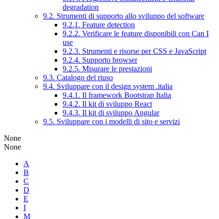
degradation
9.2. Strumenti di supporto allo sviluppo del software
9.2.1. Feature detection
9.2.2. Verificare le feature disponibili con Can I
use
9.2.3. Strumenti e risorse per CSS e JavaScript
9.2.4. Supporto browser
9.2.5. Misurare le prestazioni
9.3. Catalogo del riuso
9.4. Sviluppare con il design system .italia
9.4.1. Il framework Bootstrap Italia
9.4.2. Il kit di sviluppo React
9.4.3. Il kit di sviluppo Angular
9.5. Sviluppare con i modelli di sito e servizi
None
None
A
B
C
D
E
I
M