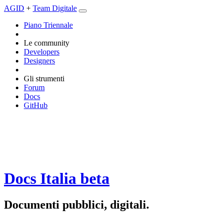
AGID
+
Team Digitale
Piano Triennale
Le community
Developers
Designers
Gli strumenti
Forum
Docs
GitHub
Docs Italia
beta
Documenti pubblici, digitali.