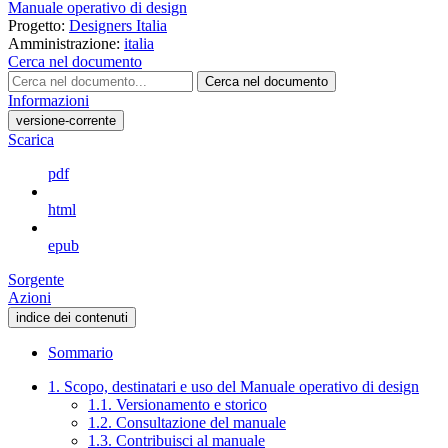
Manuale operativo di design
Progetto:
Designers Italia
Amministrazione:
italia
Cerca nel documento
Cerca nel documento
Informazioni
versione-corrente
Scarica
pdf
html
epub
Sorgente
Azioni
indice dei contenuti
Sommario
1. Scopo, destinatari e uso del Manuale operativo di design
1.1. Versionamento e storico
1.2. Consultazione del manuale
1.3. Contribuisci al manuale