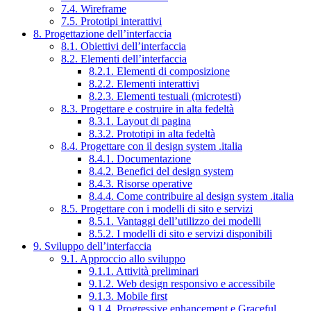
7.4. Wireframe
7.5. Prototipi interattivi
8. Progettazione dell’interfaccia
8.1. Obiettivi dell’interfaccia
8.2. Elementi dell’interfaccia
8.2.1. Elementi di composizione
8.2.2. Elementi interattivi
8.2.3. Elementi testuali (microtesti)
8.3. Progettare e costruire in alta fedeltà
8.3.1. Layout di pagina
8.3.2. Prototipi in alta fedeltà
8.4. Progettare con il design system .italia
8.4.1. Documentazione
8.4.2. Benefici del design system
8.4.3. Risorse operative
8.4.4. Come contribuire al design system .italia
8.5. Progettare con i modelli di sito e servizi
8.5.1. Vantaggi dell’utilizzo dei modelli
8.5.2. I modelli di sito e servizi disponibili
9. Sviluppo dell’interfaccia
9.1. Approccio allo sviluppo
9.1.1. Attività preliminari
9.1.2. Web design responsivo e accessibile
9.1.3. Mobile first
9.1.4. Progressive enhancement e Graceful