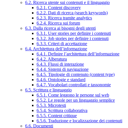
6.2. Ricerca utente sui contenuti e il linguaggio
6.2.1. Content discovery
6.2.2. Dati di ricerca (search keywords)
6.2.3. Ricerca tramite analytics
6.2.4. Ricerca sui forum
6.3. Dalla ricerca ai bisogni degli utenti
6.3.1. User stories per definire i contenuti
6.3.2. Job stories per definire i contenuti
6.3.3. Criteri di accettazione
6.4. Architettura dell’informazione
6.4.1. Definire l’architettura dell’informazione
6.4.2. Alberatura
6.4.3. Flussi di interazione
6.4.4. Sistemi di navigazione
6.4.5. Tipologie di contenuto (content type)
6.4.6. Ontologie e standard
6.4.7. Vocabolari controllati e tassonomie
6.5. Scrittura e linguaggio
6.5.1. Come leggono le persone sul web
6.5.2. Le regole per un linguaggio semplice
6.5.3. Microtesti
6.5.4. Scrittura collaborativa
6.5.5. Content critique
6.5.6. Traduzione e localizzazione dei contenuti
6.6. Documenti