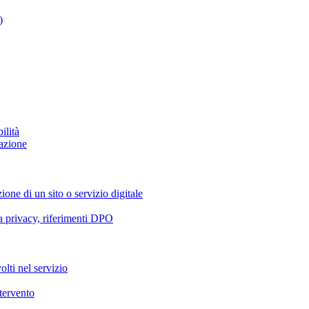
)
ilità
azione
ione di un sito o servizio digitale
va privacy, riferimenti DPO
olti nel servizio
ntervento