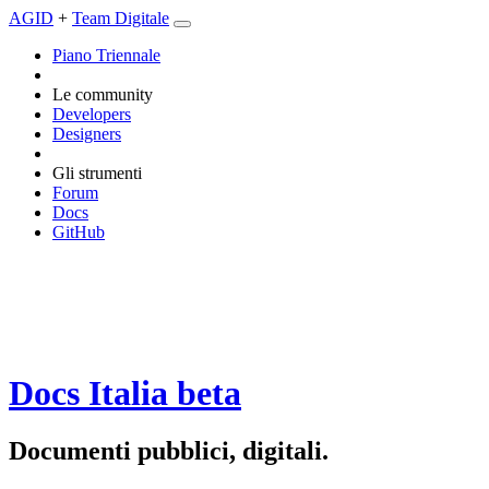
AGID
+
Team Digitale
Piano Triennale
Le community
Developers
Designers
Gli strumenti
Forum
Docs
GitHub
Docs Italia
beta
Documenti pubblici, digitali.