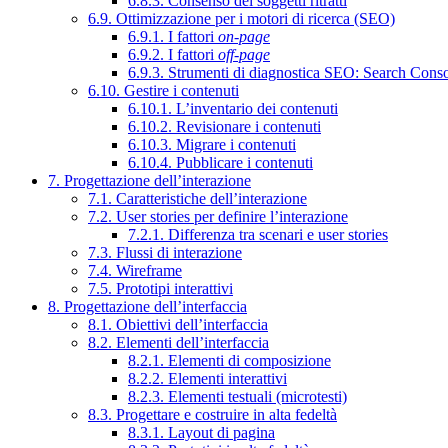
6.8.3. Consenso dei soggetti ritratti
6.9. Ottimizzazione per i motori di ricerca (SEO)
6.9.1. I fattori
on-page
6.9.2. I fattori
off-page
6.9.3. Strumenti di diagnostica SEO: Search Cons
6.10. Gestire i contenuti
6.10.1. L’inventario dei contenuti
6.10.2. Revisionare i contenuti
6.10.3. Migrare i contenuti
6.10.4. Pubblicare i contenuti
7. Progettazione dell’interazione
7.1. Caratteristiche dell’interazione
7.2. User stories per definire l’interazione
7.2.1. Differenza tra scenari e user stories
7.3. Flussi di interazione
7.4. Wireframe
7.5. Prototipi interattivi
8. Progettazione dell’interfaccia
8.1. Obiettivi dell’interfaccia
8.2. Elementi dell’interfaccia
8.2.1. Elementi di composizione
8.2.2. Elementi interattivi
8.2.3. Elementi testuali (microtesti)
8.3. Progettare e costruire in alta fedeltà
8.3.1. Layout di pagina