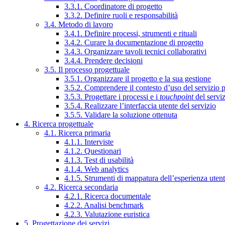
3.3.1. Coordinatore di progetto
3.3.2. Definire ruoli e responsabilità
3.4. Metodo di lavoro
3.4.1. Definire processi, strumenti e rituali
3.4.2. Curare la documentazione di progetto
3.4.3. Organizzare tavoli tecnici collaborativi
3.4.4. Prendere decisioni
3.5. Il processo progettuale
3.5.1. Organizzare il progetto e la sua gestione
3.5.2. Comprendere il contesto d’uso del servizio 
3.5.3. Progettare i processi e i
touchpoint
del servi
3.5.4. Realizzare l’interfaccia utente del servizio
3.5.5. Validare la soluzione ottenuta
4. Ricerca progettuale
4.1. Ricerca primaria
4.1.1. Interviste
4.1.2. Questionari
4.1.3. Test di usabilità
4.1.4. Web analytics
4.1.5. Strumenti di mappatura dell’esperienza uten
4.2. Ricerca secondaria
4.2.1. Ricerca documentale
4.2.2. Analisi benchmark
4.2.3. Valutazione euristica
5. Progettazione dei servizi