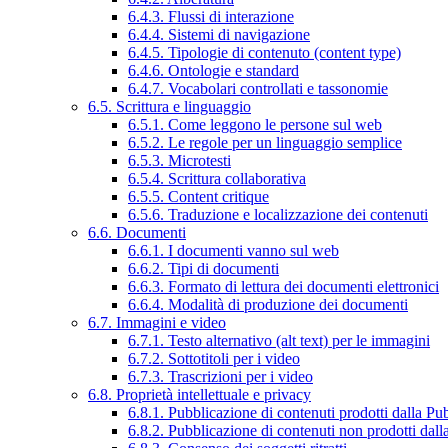
6.4.3. Flussi di interazione
6.4.4. Sistemi di navigazione
6.4.5. Tipologie di contenuto (content type)
6.4.6. Ontologie e standard
6.4.7. Vocabolari controllati e tassonomie
6.5. Scrittura e linguaggio
6.5.1. Come leggono le persone sul web
6.5.2. Le regole per un linguaggio semplice
6.5.3. Microtesti
6.5.4. Scrittura collaborativa
6.5.5. Content critique
6.5.6. Traduzione e localizzazione dei contenuti
6.6. Documenti
6.6.1. I documenti vanno sul web
6.6.2. Tipi di documenti
6.6.3. Formato di lettura dei documenti elettronici
6.6.4. Modalità di produzione dei documenti
6.7. Immagini e video
6.7.1. Testo alternativo (alt text) per le immagini
6.7.2. Sottotitoli per i video
6.7.3. Trascrizioni per i video
6.8. Proprietà intellettuale e privacy
6.8.1. Pubblicazione di contenuti prodotti dalla P
6.8.2. Pubblicazione di contenuti non prodotti dal