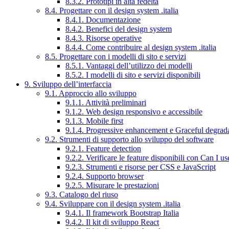
8.3.2. Prototipi in alta fedeltà
8.4. Progettare con il design system .italia
8.4.1. Documentazione
8.4.2. Benefici del design system
8.4.3. Risorse operative
8.4.4. Come contribuire al design system .italia
8.5. Progettare con i modelli di sito e servizi
8.5.1. Vantaggi dell’utilizzo dei modelli
8.5.2. I modelli di sito e servizi disponibili
9. Sviluppo dell’interfaccia
9.1. Approccio allo sviluppo
9.1.1. Attività preliminari
9.1.2. Web design responsivo e accessibile
9.1.3. Mobile first
9.1.4. Progressive enhancement e Graceful degrad
9.2. Strumenti di supporto allo sviluppo del software
9.2.1. Feature detection
9.2.2. Verificare le feature disponibili con Can I us
9.2.3. Strumenti e risorse per CSS e JavaScript
9.2.4. Supporto browser
9.2.5. Misurare le prestazioni
9.3. Catalogo del riuso
9.4. Sviluppare con il design system .italia
9.4.1. Il framework Bootstrap Italia
9.4.2. Il kit di sviluppo React