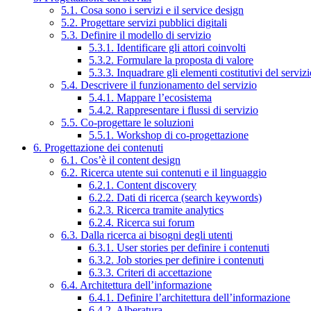
5.1. Cosa sono i servizi e il service design
5.2. Progettare servizi pubblici digitali
5.3. Definire il modello di servizio
5.3.1. Identificare gli attori coinvolti
5.3.2. Formulare la proposta di valore
5.3.3. Inquadrare gli elementi costitutivi del serviz
5.4. Descrivere il funzionamento del servizio
5.4.1. Mappare l’ecosistema
5.4.2. Rappresentare i flussi di servizio
5.5. Co-progettare le soluzioni
5.5.1. Workshop di co-progettazione
6. Progettazione dei contenuti
6.1. Cos’è il content design
6.2. Ricerca utente sui contenuti e il linguaggio
6.2.1. Content discovery
6.2.2. Dati di ricerca (search keywords)
6.2.3. Ricerca tramite analytics
6.2.4. Ricerca sui forum
6.3. Dalla ricerca ai bisogni degli utenti
6.3.1. User stories per definire i contenuti
6.3.2. Job stories per definire i contenuti
6.3.3. Criteri di accettazione
6.4. Architettura dell’informazione
6.4.1. Definire l’architettura dell’informazione
6.4.2. Alberatura