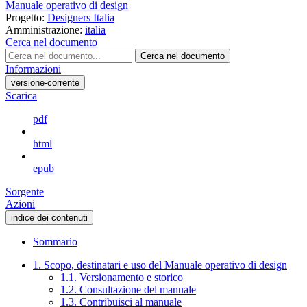
Manuale operativo di design
Progetto:
Designers Italia
Amministrazione:
italia
Cerca nel documento
Cerca nel documento
Informazioni
versione-corrente
Scarica
pdf
html
epub
Sorgente
Azioni
indice dei contenuti
Sommario
1. Scopo, destinatari e uso del Manuale operativo di design
1.1. Versionamento e storico
1.2. Consultazione del manuale
1.3. Contribuisci al manuale