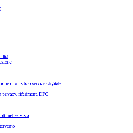
)
ilità
azione
ione di un sito o servizio digitale
va privacy, riferimenti DPO
olti nel servizio
ntervento