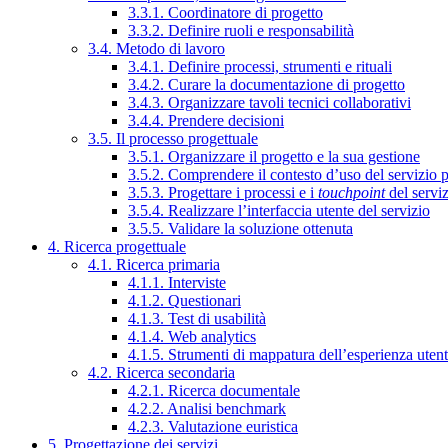
3.3.1. Coordinatore di progetto
3.3.2. Definire ruoli e responsabilità
3.4. Metodo di lavoro
3.4.1. Definire processi, strumenti e rituali
3.4.2. Curare la documentazione di progetto
3.4.3. Organizzare tavoli tecnici collaborativi
3.4.4. Prendere decisioni
3.5. Il processo progettuale
3.5.1. Organizzare il progetto e la sua gestione
3.5.2. Comprendere il contesto d’uso del servizio 
3.5.3. Progettare i processi e i
touchpoint
del servi
3.5.4. Realizzare l’interfaccia utente del servizio
3.5.5. Validare la soluzione ottenuta
4. Ricerca progettuale
4.1. Ricerca primaria
4.1.1. Interviste
4.1.2. Questionari
4.1.3. Test di usabilità
4.1.4. Web analytics
4.1.5. Strumenti di mappatura dell’esperienza uten
4.2. Ricerca secondaria
4.2.1. Ricerca documentale
4.2.2. Analisi benchmark
4.2.3. Valutazione euristica
5. Progettazione dei servizi