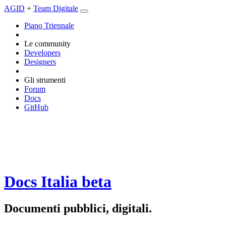
AGID
+
Team Digitale
Piano Triennale
Le community
Developers
Designers
Gli strumenti
Forum
Docs
GitHub
Docs Italia
beta
Documenti pubblici, digitali.