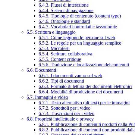
6.4.3. Flussi di interazione
6.4.4. Sistemi di navigazione
6.4.5. Tipologie di contenuto (content type)
6.4.6. Ontologie e standard
6.4.7. Vocabolari controllati e tassonomie
6.5. Scrittura e linguaggio
6.5.1. Come leggono le persone sul web
6.5.2. Le regole per un linguaggio semplice
6.5.3. Microtesti
6.5.4. Scrittura collaborativa
6.5.5. Content critique
6.5.6. Traduzione e localizzazione dei contenuti
6.6. Documenti
6.6.1. I documenti vanno sul web
6.6.2. Tipi di documenti
6.6.3. Formato di lettura dei documenti elettronici
6.6.4. Modalità di produzione dei documenti
6.7. Immagini e video
6.7.1. Testo alternativo (alt text) per le immagini
6.7.2. Sottotitoli per i video
6.7.3. Trascrizioni per i video
6.8. Proprietà intellettuale e privacy
6.8.1. Pubblicazione di contenuti prodotti dalla P
6.8.2. Pubblicazione di contenuti non prodotti dal