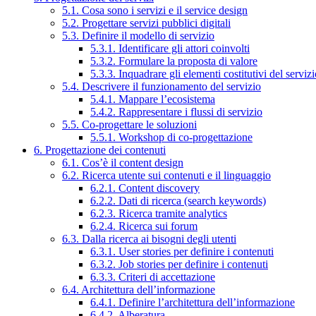
5.1. Cosa sono i servizi e il service design
5.2. Progettare servizi pubblici digitali
5.3. Definire il modello di servizio
5.3.1. Identificare gli attori coinvolti
5.3.2. Formulare la proposta di valore
5.3.3. Inquadrare gli elementi costitutivi del serviz
5.4. Descrivere il funzionamento del servizio
5.4.1. Mappare l’ecosistema
5.4.2. Rappresentare i flussi di servizio
5.5. Co-progettare le soluzioni
5.5.1. Workshop di co-progettazione
6. Progettazione dei contenuti
6.1. Cos’è il content design
6.2. Ricerca utente sui contenuti e il linguaggio
6.2.1. Content discovery
6.2.2. Dati di ricerca (search keywords)
6.2.3. Ricerca tramite analytics
6.2.4. Ricerca sui forum
6.3. Dalla ricerca ai bisogni degli utenti
6.3.1. User stories per definire i contenuti
6.3.2. Job stories per definire i contenuti
6.3.3. Criteri di accettazione
6.4. Architettura dell’informazione
6.4.1. Definire l’architettura dell’informazione
6.4.2. Alberatura