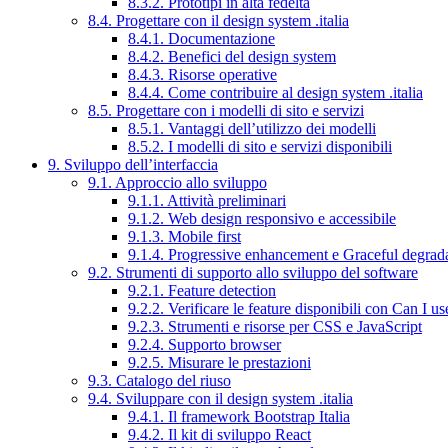
8.3.2. Prototipi in alta fedeltà
8.4. Progettare con il design system .italia
8.4.1. Documentazione
8.4.2. Benefici del design system
8.4.3. Risorse operative
8.4.4. Come contribuire al design system .italia
8.5. Progettare con i modelli di sito e servizi
8.5.1. Vantaggi dell’utilizzo dei modelli
8.5.2. I modelli di sito e servizi disponibili
9. Sviluppo dell’interfaccia
9.1. Approccio allo sviluppo
9.1.1. Attività preliminari
9.1.2. Web design responsivo e accessibile
9.1.3. Mobile first
9.1.4. Progressive enhancement e Graceful degrad
9.2. Strumenti di supporto allo sviluppo del software
9.2.1. Feature detection
9.2.2. Verificare le feature disponibili con Can I us
9.2.3. Strumenti e risorse per CSS e JavaScript
9.2.4. Supporto browser
9.2.5. Misurare le prestazioni
9.3. Catalogo del riuso
9.4. Sviluppare con il design system .italia
9.4.1. Il framework Bootstrap Italia
9.4.2. Il kit di sviluppo React