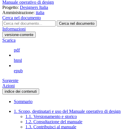
Manuale operativo di design
Progetto:
Designers Italia
Amministrazione:
italia
Cerca nel documento
Cerca nel documento
Informazioni
versione-corrente
Scarica
pdf
html
epub
Sorgente
Azioni
indice dei contenuti
Sommario
1. Scopo, destinatari e uso del Manuale operativo di design
1.1. Versionamento e storico
1.2. Consultazione del manuale
1.3. Contribuisci al manuale