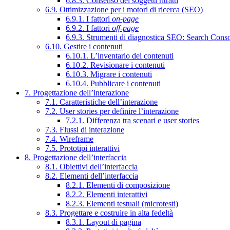
6.8.3. Consenso dei soggetti ritratti
6.9. Ottimizzazione per i motori di ricerca (SEO)
6.9.1. I fattori
on-page
6.9.2. I fattori
off-page
6.9.3. Strumenti di diagnostica SEO: Search Cons
6.10. Gestire i contenuti
6.10.1. L’inventario dei contenuti
6.10.2. Revisionare i contenuti
6.10.3. Migrare i contenuti
6.10.4. Pubblicare i contenuti
7. Progettazione dell’interazione
7.1. Caratteristiche dell’interazione
7.2. User stories per definire l’interazione
7.2.1. Differenza tra scenari e user stories
7.3. Flussi di interazione
7.4. Wireframe
7.5. Prototipi interattivi
8. Progettazione dell’interfaccia
8.1. Obiettivi dell’interfaccia
8.2. Elementi dell’interfaccia
8.2.1. Elementi di composizione
8.2.2. Elementi interattivi
8.2.3. Elementi testuali (microtesti)
8.3. Progettare e costruire in alta fedeltà
8.3.1. Layout di pagina