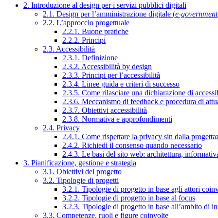
2. Introduzione al design per i servizi pubblici digitali
2.1. Design per l’amministrazione digitale (
e-government
2.2. L’approccio progettuale
2.2.1. Buone pratiche
2.2.2. Principi
2.3. Accessibilità
2.3.1. Definizione
2.3.2. Accessibilità by design
2.3.3. Principi per l’accessibilità
2.3.4. Linee guida e criteri di successo
2.3.5. Come rilasciare una dichiarazione di accessib
2.3.6. Meccanismo di feedback e procedura di attu
2.3.7. Obiettivi accessibilità
2.3.8. Normativa e approfondimenti
2.4. Privacy
2.4.1. Come rispettare la privacy sin dalla progettaz
2.4.2. Richiedi il consenso quando necessario
2.4.3. Le basi del sito web: architettura, informati
3. Pianificazione, gestione e strategia
3.1. Obiettivi del progetto
3.2. Tipologie di progetti
3.2.1. Tipologie di progetto in base agli attori coinv
3.2.2. Tipologie di progetto in base al focus
3.2.3. Tipologie di progetto in base all’ambito di i
3.3. Competenze, ruoli e figure coinvolte