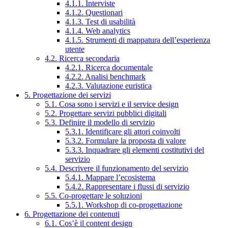
4.1.1. Interviste
4.1.2. Questionari
4.1.3. Test di usabilità
4.1.4. Web analytics
4.1.5. Strumenti di mappatura dell’esperienza
utente
4.2. Ricerca secondaria
4.2.1. Ricerca documentale
4.2.2. Analisi benchmark
4.2.3. Valutazione euristica
5. Progettazione dei servizi
5.1. Cosa sono i servizi e il service design
5.2. Progettare servizi pubblici digitali
5.3. Definire il modello di servizio
5.3.1. Identificare gli attori coinvolti
5.3.2. Formulare la proposta di valore
5.3.3. Inquadrare gli elementi costitutivi del
servizio
5.4. Descrivere il funzionamento del servizio
5.4.1. Mappare l’ecosistema
5.4.2. Rappresentare i flussi di servizio
5.5. Co-progettare le soluzioni
5.5.1. Workshop di co-progettazione
6. Progettazione dei contenuti
6.1. Cos’è il content design