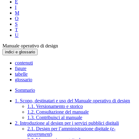
E
I
M
O
S
T
U
Manuale operativo di design
indici e glossario
contenuti
figure
tabelle
glossario
Sommario
1. Scopo, destinatari e uso del Manuale operativo di design
1.1. Versionamento e storico
1.2. Consultazione del manuale
1.3. Contribuisci al manuale
2. Introduzione al design per i servizi pubblici digitali
2.1. Design per l’amministrazione digitale (
e-
government
)