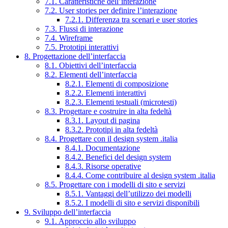
7.1. Caratteristiche dell’interazione
7.2. User stories per definire l’interazione
7.2.1. Differenza tra scenari e user stories
7.3. Flussi di interazione
7.4. Wireframe
7.5. Prototipi interattivi
8. Progettazione dell’interfaccia
8.1. Obiettivi dell’interfaccia
8.2. Elementi dell’interfaccia
8.2.1. Elementi di composizione
8.2.2. Elementi interattivi
8.2.3. Elementi testuali (microtesti)
8.3. Progettare e costruire in alta fedeltà
8.3.1. Layout di pagina
8.3.2. Prototipi in alta fedeltà
8.4. Progettare con il design system .italia
8.4.1. Documentazione
8.4.2. Benefici del design system
8.4.3. Risorse operative
8.4.4. Come contribuire al design system .italia
8.5. Progettare con i modelli di sito e servizi
8.5.1. Vantaggi dell’utilizzo dei modelli
8.5.2. I modelli di sito e servizi disponibili
9. Sviluppo dell’interfaccia
9.1. Approccio allo sviluppo