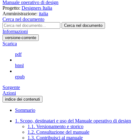
Manuale operativo di design
Progetto:
Designers Italia
Amministrazione:
italia
Cerca nel documento
Cerca nel documento
Informazioni
versione-corrente
Scarica
pdf
html
epub
Sorgente
Azioni
indice dei contenuti
Sommario
1. Scopo, destinatari e uso del Manuale operativo di design
1.1. Versionamento e storico
1.2. Consultazione del manuale
1.3. Contribuisci al manuale