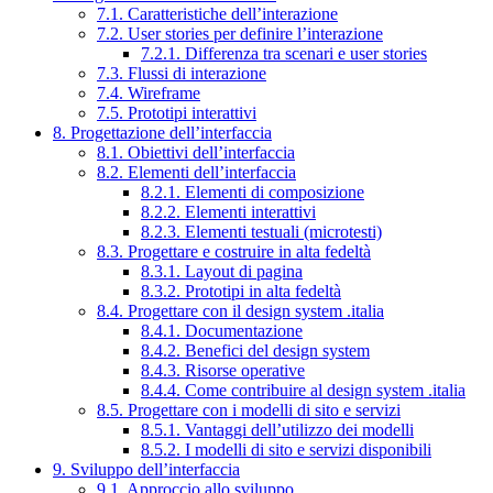
7.1. Caratteristiche dell’interazione
7.2. User stories per definire l’interazione
7.2.1. Differenza tra scenari e user stories
7.3. Flussi di interazione
7.4. Wireframe
7.5. Prototipi interattivi
8. Progettazione dell’interfaccia
8.1. Obiettivi dell’interfaccia
8.2. Elementi dell’interfaccia
8.2.1. Elementi di composizione
8.2.2. Elementi interattivi
8.2.3. Elementi testuali (microtesti)
8.3. Progettare e costruire in alta fedeltà
8.3.1. Layout di pagina
8.3.2. Prototipi in alta fedeltà
8.4. Progettare con il design system .italia
8.4.1. Documentazione
8.4.2. Benefici del design system
8.4.3. Risorse operative
8.4.4. Come contribuire al design system .italia
8.5. Progettare con i modelli di sito e servizi
8.5.1. Vantaggi dell’utilizzo dei modelli
8.5.2. I modelli di sito e servizi disponibili
9. Sviluppo dell’interfaccia
9.1. Approccio allo sviluppo