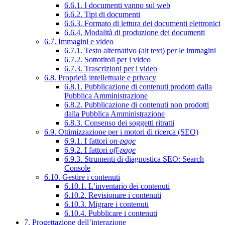
6.6.1. I documenti vanno sul web
6.6.2. Tipi di documenti
6.6.3. Formato di lettura dei documenti elettronici
6.6.4. Modalità di produzione dei documenti
6.7. Immagini e video
6.7.1. Testo alternativo (alt text) per le immagini
6.7.2. Sottotitoli per i video
6.7.3. Trascrizioni per i video
6.8. Proprietà intellettuale e privacy
6.8.1. Pubblicazione di contenuti prodotti dalla
Pubblica Amministrazione
6.8.2. Pubblicazione di contenuti non prodotti
dalla Pubblica Amministrazione
6.8.3. Consenso dei soggetti ritratti
6.9. Ottimizzazione per i motori di ricerca (SEO)
6.9.1. I fattori
on-page
6.9.2. I fattori
off-page
6.9.3. Strumenti di diagnostica SEO: Search
Console
6.10. Gestire i contenuti
6.10.1. L’inventario dei contenuti
6.10.2. Revisionare i contenuti
6.10.3. Migrare i contenuti
6.10.4. Pubblicare i contenuti
7. Progettazione dell’interazione