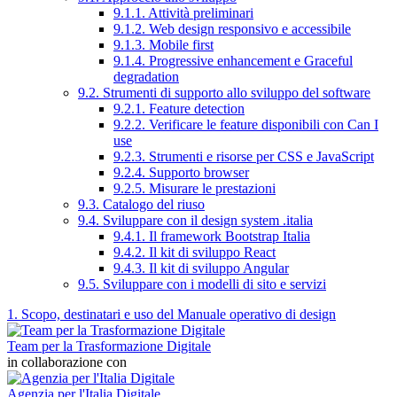
9.1.1. Attività preliminari
9.1.2. Web design responsivo e accessibile
9.1.3. Mobile first
9.1.4. Progressive enhancement e Graceful
degradation
9.2. Strumenti di supporto allo sviluppo del software
9.2.1. Feature detection
9.2.2. Verificare le feature disponibili con Can I
use
9.2.3. Strumenti e risorse per CSS e JavaScript
9.2.4. Supporto browser
9.2.5. Misurare le prestazioni
9.3. Catalogo del riuso
9.4. Sviluppare con il design system .italia
9.4.1. Il framework Bootstrap Italia
9.4.2. Il kit di sviluppo React
9.4.3. Il kit di sviluppo Angular
9.5. Sviluppare con i modelli di sito e servizi
1. Scopo, destinatari e uso del Manuale operativo di design
Team per la Trasformazione Digitale
in collaborazione con
Agenzia per l'Italia Digitale