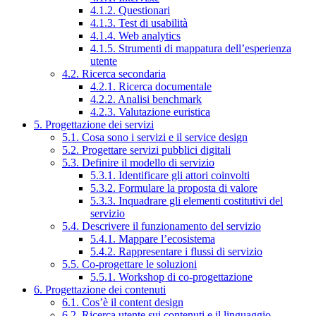
4.1.2. Questionari
4.1.3. Test di usabilità
4.1.4. Web analytics
4.1.5. Strumenti di mappatura dell’esperienza
utente
4.2. Ricerca secondaria
4.2.1. Ricerca documentale
4.2.2. Analisi benchmark
4.2.3. Valutazione euristica
5. Progettazione dei servizi
5.1. Cosa sono i servizi e il service design
5.2. Progettare servizi pubblici digitali
5.3. Definire il modello di servizio
5.3.1. Identificare gli attori coinvolti
5.3.2. Formulare la proposta di valore
5.3.3. Inquadrare gli elementi costitutivi del
servizio
5.4. Descrivere il funzionamento del servizio
5.4.1. Mappare l’ecosistema
5.4.2. Rappresentare i flussi di servizio
5.5. Co-progettare le soluzioni
5.5.1. Workshop di co-progettazione
6. Progettazione dei contenuti
6.1. Cos’è il content design
6.2. Ricerca utente sui contenuti e il linguaggio