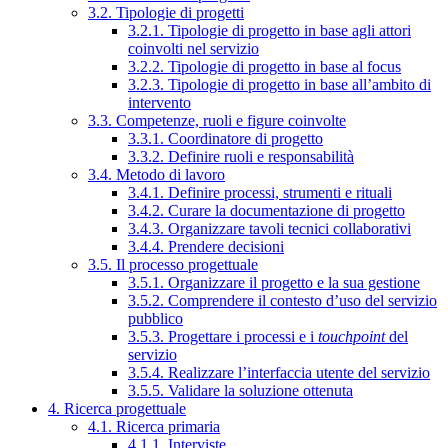
3.2. Tipologie di progetti
3.2.1. Tipologie di progetto in base agli attori
coinvolti nel servizio
3.2.2. Tipologie di progetto in base al focus
3.2.3. Tipologie di progetto in base all’ambito di
intervento
3.3. Competenze, ruoli e figure coinvolte
3.3.1. Coordinatore di progetto
3.3.2. Definire ruoli e responsabilità
3.4. Metodo di lavoro
3.4.1. Definire processi, strumenti e rituali
3.4.2. Curare la documentazione di progetto
3.4.3. Organizzare tavoli tecnici collaborativi
3.4.4. Prendere decisioni
3.5. Il processo progettuale
3.5.1. Organizzare il progetto e la sua gestione
3.5.2. Comprendere il contesto d’uso del servizio
pubblico
3.5.3. Progettare i processi e i
touchpoint
del
servizio
3.5.4. Realizzare l’interfaccia utente del servizio
3.5.5. Validare la soluzione ottenuta
4. Ricerca progettuale
4.1. Ricerca primaria
4.1.1. Interviste