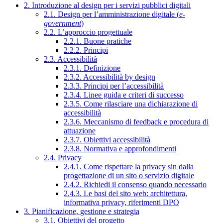
2. Introduzione al design per i servizi pubblici digitali
2.1. Design per l’amministrazione digitale (
e-
government
)
2.2. L’approccio progettuale
2.2.1. Buone pratiche
2.2.2. Principi
2.3. Accessibilità
2.3.1. Definizione
2.3.2. Accessibilità by design
2.3.3. Principi per l’accessibilità
2.3.4. Linee guida e criteri di successo
2.3.5. Come rilasciare una dichiarazione di
accessibilità
2.3.6. Meccanismo di feedback e procedura di
attuazione
2.3.7. Obiettivi accessibilità
2.3.8. Normativa e approfondimenti
2.4. Privacy
2.4.1. Come rispettare la privacy sin dalla
progettazione di un sito o servizio digitale
2.4.2. Richiedi il consenso quando necessario
2.4.3. Le basi del sito web: architettura,
informativa privacy, riferimenti DPO
3. Pianificazione, gestione e strategia
3.1. Obiettivi del progetto