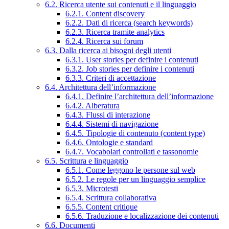
6.2. Ricerca utente sui contenuti e il linguaggio
6.2.1. Content discovery
6.2.2. Dati di ricerca (search keywords)
6.2.3. Ricerca tramite analytics
6.2.4. Ricerca sui forum
6.3. Dalla ricerca ai bisogni degli utenti
6.3.1. User stories per definire i contenuti
6.3.2. Job stories per definire i contenuti
6.3.3. Criteri di accettazione
6.4. Architettura dell’informazione
6.4.1. Definire l’architettura dell’informazione
6.4.2. Alberatura
6.4.3. Flussi di interazione
6.4.4. Sistemi di navigazione
6.4.5. Tipologie di contenuto (content type)
6.4.6. Ontologie e standard
6.4.7. Vocabolari controllati e tassonomie
6.5. Scrittura e linguaggio
6.5.1. Come leggono le persone sul web
6.5.2. Le regole per un linguaggio semplice
6.5.3. Microtesti
6.5.4. Scrittura collaborativa
6.5.5. Content critique
6.5.6. Traduzione e localizzazione dei contenuti
6.6. Documenti