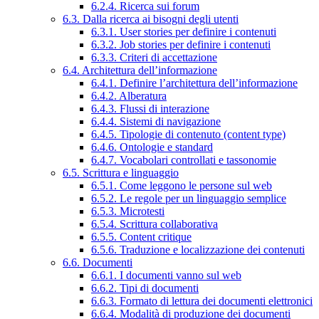
6.2.4. Ricerca sui forum
6.3. Dalla ricerca ai bisogni degli utenti
6.3.1. User stories per definire i contenuti
6.3.2. Job stories per definire i contenuti
6.3.3. Criteri di accettazione
6.4. Architettura dell’informazione
6.4.1. Definire l’architettura dell’informazione
6.4.2. Alberatura
6.4.3. Flussi di interazione
6.4.4. Sistemi di navigazione
6.4.5. Tipologie di contenuto (content type)
6.4.6. Ontologie e standard
6.4.7. Vocabolari controllati e tassonomie
6.5. Scrittura e linguaggio
6.5.1. Come leggono le persone sul web
6.5.2. Le regole per un linguaggio semplice
6.5.3. Microtesti
6.5.4. Scrittura collaborativa
6.5.5. Content critique
6.5.6. Traduzione e localizzazione dei contenuti
6.6. Documenti
6.6.1. I documenti vanno sul web
6.6.2. Tipi di documenti
6.6.3. Formato di lettura dei documenti elettronici
6.6.4. Modalità di produzione dei documenti