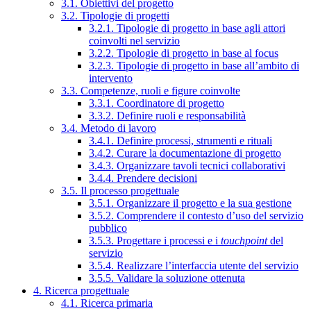
3.1. Obiettivi del progetto
3.2. Tipologie di progetti
3.2.1. Tipologie di progetto in base agli attori
coinvolti nel servizio
3.2.2. Tipologie di progetto in base al focus
3.2.3. Tipologie di progetto in base all’ambito di
intervento
3.3. Competenze, ruoli e figure coinvolte
3.3.1. Coordinatore di progetto
3.3.2. Definire ruoli e responsabilità
3.4. Metodo di lavoro
3.4.1. Definire processi, strumenti e rituali
3.4.2. Curare la documentazione di progetto
3.4.3. Organizzare tavoli tecnici collaborativi
3.4.4. Prendere decisioni
3.5. Il processo progettuale
3.5.1. Organizzare il progetto e la sua gestione
3.5.2. Comprendere il contesto d’uso del servizio
pubblico
3.5.3. Progettare i processi e i
touchpoint
del
servizio
3.5.4. Realizzare l’interfaccia utente del servizio
3.5.5. Validare la soluzione ottenuta
4. Ricerca progettuale
4.1. Ricerca primaria