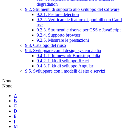
degradation
9.2. Strumenti di supporto allo sviluppo del software
9.2.1. Feature detection
9.2.2. Verificare le feature disponibili con Can I
use
9.2.3. Strumenti e risorse per CSS e JavaScript
9.2.4. Supporto browser
9.2.5. Misurare le prestazioni
9.3. Catalogo del riuso
9.4. Sviluppare con il design system .italia
9.4.1. Il framework Bootstrap Italia
9.4.2. Il kit di sviluppo React
9.4.3. Il kit di sviluppo Angular
9.5. Sviluppare con i modelli di sito e servizi
None
None
A
B
C
D
E
I
M