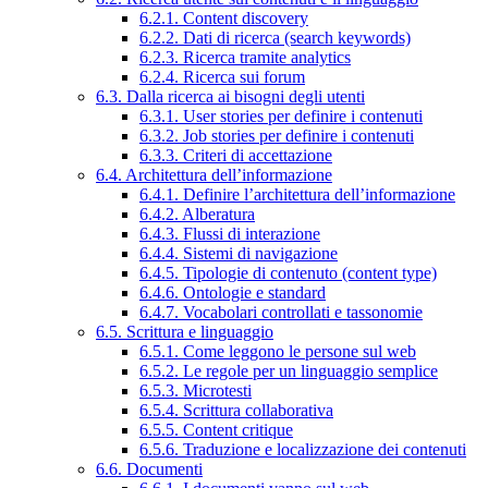
6.2.1. Content discovery
6.2.2. Dati di ricerca (search keywords)
6.2.3. Ricerca tramite analytics
6.2.4. Ricerca sui forum
6.3. Dalla ricerca ai bisogni degli utenti
6.3.1. User stories per definire i contenuti
6.3.2. Job stories per definire i contenuti
6.3.3. Criteri di accettazione
6.4. Architettura dell’informazione
6.4.1. Definire l’architettura dell’informazione
6.4.2. Alberatura
6.4.3. Flussi di interazione
6.4.4. Sistemi di navigazione
6.4.5. Tipologie di contenuto (content type)
6.4.6. Ontologie e standard
6.4.7. Vocabolari controllati e tassonomie
6.5. Scrittura e linguaggio
6.5.1. Come leggono le persone sul web
6.5.2. Le regole per un linguaggio semplice
6.5.3. Microtesti
6.5.4. Scrittura collaborativa
6.5.5. Content critique
6.5.6. Traduzione e localizzazione dei contenuti
6.6. Documenti