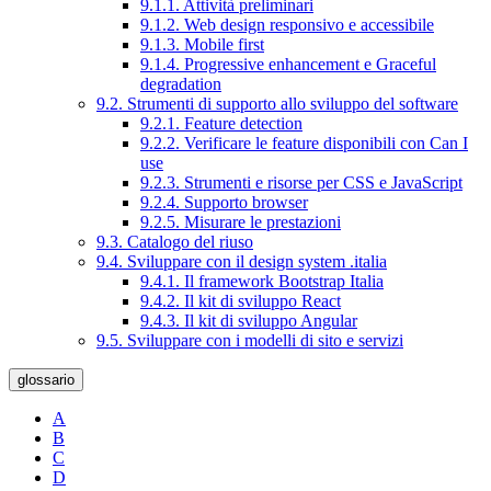
9.1.1. Attività preliminari
9.1.2. Web design responsivo e accessibile
9.1.3. Mobile first
9.1.4. Progressive enhancement e Graceful
degradation
9.2. Strumenti di supporto allo sviluppo del software
9.2.1. Feature detection
9.2.2. Verificare le feature disponibili con Can I
use
9.2.3. Strumenti e risorse per CSS e JavaScript
9.2.4. Supporto browser
9.2.5. Misurare le prestazioni
9.3. Catalogo del riuso
9.4. Sviluppare con il design system .italia
9.4.1. Il framework Bootstrap Italia
9.4.2. Il kit di sviluppo React
9.4.3. Il kit di sviluppo Angular
9.5. Sviluppare con i modelli di sito e servizi
glossario
A
B
C
D