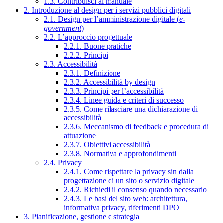
1.3. Contribuisci al manuale
2. Introduzione al design per i servizi pubblici digitali
2.1. Design per l’amministrazione digitale (
e-
government
)
2.2. L’approccio progettuale
2.2.1. Buone pratiche
2.2.2. Principi
2.3. Accessibilità
2.3.1. Definizione
2.3.2. Accessibilità by design
2.3.3. Principi per l’accessibilità
2.3.4. Linee guida e criteri di successo
2.3.5. Come rilasciare una dichiarazione di
accessibilità
2.3.6. Meccanismo di feedback e procedura di
attuazione
2.3.7. Obiettivi accessibilità
2.3.8. Normativa e approfondimenti
2.4. Privacy
2.4.1. Come rispettare la privacy sin dalla
progettazione di un sito o servizio digitale
2.4.2. Richiedi il consenso quando necessario
2.4.3. Le basi del sito web: architettura,
informativa privacy, riferimenti DPO
3. Pianificazione, gestione e strategia