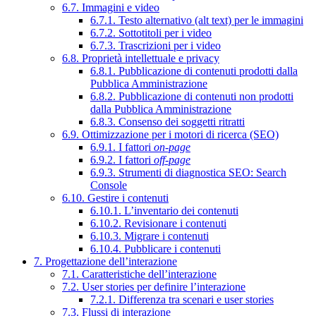
6.7. Immagini e video
6.7.1. Testo alternativo (alt text) per le immagini
6.7.2. Sottotitoli per i video
6.7.3. Trascrizioni per i video
6.8. Proprietà intellettuale e privacy
6.8.1. Pubblicazione di contenuti prodotti dalla
Pubblica Amministrazione
6.8.2. Pubblicazione di contenuti non prodotti
dalla Pubblica Amministrazione
6.8.3. Consenso dei soggetti ritratti
6.9. Ottimizzazione per i motori di ricerca (SEO)
6.9.1. I fattori
on-page
6.9.2. I fattori
off-page
6.9.3. Strumenti di diagnostica SEO: Search
Console
6.10. Gestire i contenuti
6.10.1. L’inventario dei contenuti
6.10.2. Revisionare i contenuti
6.10.3. Migrare i contenuti
6.10.4. Pubblicare i contenuti
7. Progettazione dell’interazione
7.1. Caratteristiche dell’interazione
7.2. User stories per definire l’interazione
7.2.1. Differenza tra scenari e user stories
7.3. Flussi di interazione