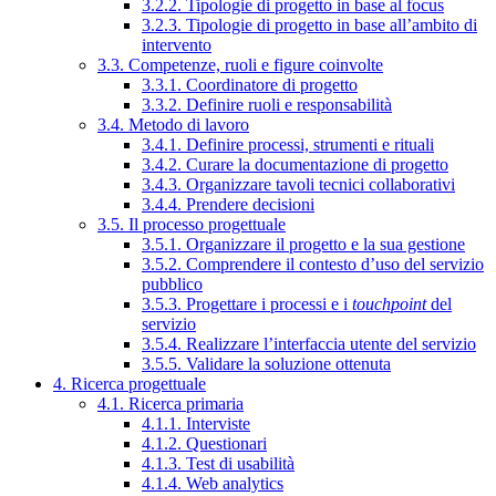
3.2.2. Tipologie di progetto in base al focus
3.2.3. Tipologie di progetto in base all’ambito di
intervento
3.3. Competenze, ruoli e figure coinvolte
3.3.1. Coordinatore di progetto
3.3.2. Definire ruoli e responsabilità
3.4. Metodo di lavoro
3.4.1. Definire processi, strumenti e rituali
3.4.2. Curare la documentazione di progetto
3.4.3. Organizzare tavoli tecnici collaborativi
3.4.4. Prendere decisioni
3.5. Il processo progettuale
3.5.1. Organizzare il progetto e la sua gestione
3.5.2. Comprendere il contesto d’uso del servizio
pubblico
3.5.3. Progettare i processi e i
touchpoint
del
servizio
3.5.4. Realizzare l’interfaccia utente del servizio
3.5.5. Validare la soluzione ottenuta
4. Ricerca progettuale
4.1. Ricerca primaria
4.1.1. Interviste
4.1.2. Questionari
4.1.3. Test di usabilità
4.1.4. Web analytics