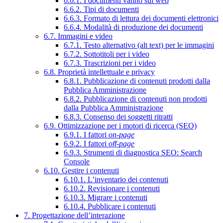
6.6.1. I documenti vanno sul web
6.6.2. Tipi di documenti
6.6.3. Formato di lettura dei documenti elettronici
6.6.4. Modalità di produzione dei documenti
6.7. Immagini e video
6.7.1. Testo alternativo (alt text) per le immagini
6.7.2. Sottotitoli per i video
6.7.3. Trascrizioni per i video
6.8. Proprietà intellettuale e privacy
6.8.1. Pubblicazione di contenuti prodotti dalla
Pubblica Amministrazione
6.8.2. Pubblicazione di contenuti non prodotti
dalla Pubblica Amministrazione
6.8.3. Consenso dei soggetti ritratti
6.9. Ottimizzazione per i motori di ricerca (SEO)
6.9.1. I fattori
on-page
6.9.2. I fattori
off-page
6.9.3. Strumenti di diagnostica SEO: Search
Console
6.10. Gestire i contenuti
6.10.1. L’inventario dei contenuti
6.10.2. Revisionare i contenuti
6.10.3. Migrare i contenuti
6.10.4. Pubblicare i contenuti
7. Progettazione dell’interazione