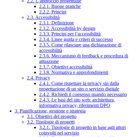
2.2. L’approccio progettuale
2.2.1. Buone pratiche
2.2.2. Principi
2.3. Accessibilità
2.3.1. Definizione
2.3.2. Accessibilità by design
2.3.3. Principi per l’accessibilità
2.3.4. Linee guida e criteri di successo
2.3.5. Come rilasciare una dichiarazione di
accessibilità
2.3.6. Meccanismo di feedback e procedura di
attuazione
2.3.7. Obiettivi accessibilità
2.3.8. Normativa e approfondimenti
2.4. Privacy
2.4.1. Come rispettare la privacy sin dalla
progettazione di un sito o servizio digitale
2.4.2. Richiedi il consenso quando necessario
2.4.3. Le basi del sito web: architettura,
informativa privacy, riferimenti DPO
3. Pianificazione, gestione e strategia
3.1. Obiettivi del progetto
3.2. Tipologie di progetti
3.2.1. Tipologie di progetto in base agli attori
coinvolti nel servizio