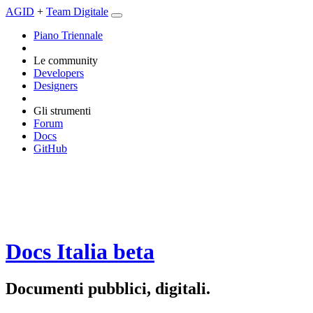
AGID
+
Team Digitale
Piano Triennale
Le community
Developers
Designers
Gli strumenti
Forum
Docs
GitHub
Docs Italia
beta
Documenti pubblici, digitali.