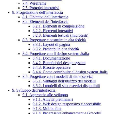
7.4. Wireframe
7.5. Prototipi interattivi
8. Progettazione dell’interfaccia
8.1. Obiettivi dell’interfaccia
8.2. Elementi dell’interfaccia
8.2.1. Elementi di composizione
8.2.2. Elementi interattivi
8.2.3. Elementi testuali (microtesti)
8.3. Progettare e costruire in alta fedeltà
8.3.1. Layout di pagina
8.3.2. Prototipi in alta fedeltà
8.4. Progettare con il design system .italia
8.4.1. Documentazione
8.4.2. Benefici del design system
8.4.3. Risorse operative
8.4.4. Come contribuire al design system .italia
8.5. Progettare con i modelli di sito e servizi
8.5.1. Vantaggi dell’utilizzo dei modelli
8.5.2. I modelli di sito e servizi disponibili
9. Sviluppo dell’interfaccia
9.1. Approccio allo sviluppo
9.1.1. Attività preliminari
9.1.2. Web design responsivo e accessibile
9.1.3. Mobile first
9.1.4. Progressive enhancement e Graceful