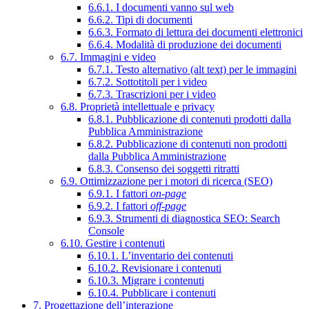
6.6.1. I documenti vanno sul web
6.6.2. Tipi di documenti
6.6.3. Formato di lettura dei documenti elettronici
6.6.4. Modalità di produzione dei documenti
6.7. Immagini e video
6.7.1. Testo alternativo (alt text) per le immagini
6.7.2. Sottotitoli per i video
6.7.3. Trascrizioni per i video
6.8. Proprietà intellettuale e privacy
6.8.1. Pubblicazione di contenuti prodotti dalla
Pubblica Amministrazione
6.8.2. Pubblicazione di contenuti non prodotti
dalla Pubblica Amministrazione
6.8.3. Consenso dei soggetti ritratti
6.9. Ottimizzazione per i motori di ricerca (SEO)
6.9.1. I fattori
on-page
6.9.2. I fattori
off-page
6.9.3. Strumenti di diagnostica SEO: Search
Console
6.10. Gestire i contenuti
6.10.1. L’inventario dei contenuti
6.10.2. Revisionare i contenuti
6.10.3. Migrare i contenuti
6.10.4. Pubblicare i contenuti
7. Progettazione dell’interazione