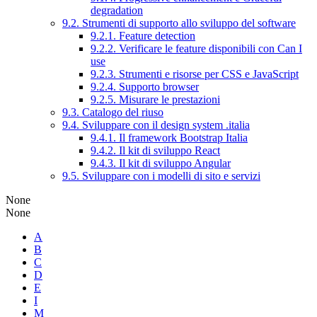
degradation
9.2. Strumenti di supporto allo sviluppo del software
9.2.1. Feature detection
9.2.2. Verificare le feature disponibili con Can I
use
9.2.3. Strumenti e risorse per CSS e JavaScript
9.2.4. Supporto browser
9.2.5. Misurare le prestazioni
9.3. Catalogo del riuso
9.4. Sviluppare con il design system .italia
9.4.1. Il framework Bootstrap Italia
9.4.2. Il kit di sviluppo React
9.4.3. Il kit di sviluppo Angular
9.5. Sviluppare con i modelli di sito e servizi
None
None
A
B
C
D
E
I
M