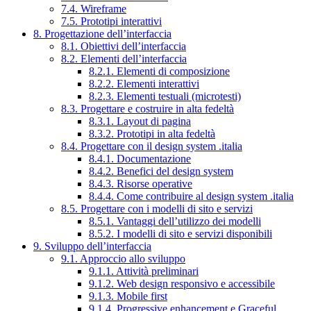
7.4. Wireframe
7.5. Prototipi interattivi
8. Progettazione dell’interfaccia
8.1. Obiettivi dell’interfaccia
8.2. Elementi dell’interfaccia
8.2.1. Elementi di composizione
8.2.2. Elementi interattivi
8.2.3. Elementi testuali (microtesti)
8.3. Progettare e costruire in alta fedeltà
8.3.1. Layout di pagina
8.3.2. Prototipi in alta fedeltà
8.4. Progettare con il design system .italia
8.4.1. Documentazione
8.4.2. Benefici del design system
8.4.3. Risorse operative
8.4.4. Come contribuire al design system .italia
8.5. Progettare con i modelli di sito e servizi
8.5.1. Vantaggi dell’utilizzo dei modelli
8.5.2. I modelli di sito e servizi disponibili
9. Sviluppo dell’interfaccia
9.1. Approccio allo sviluppo
9.1.1. Attività preliminari
9.1.2. Web design responsivo e accessibile
9.1.3. Mobile first
9.1.4. Progressive enhancement e Graceful