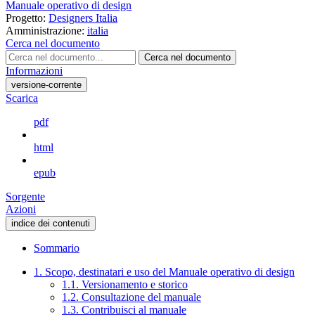
Manuale operativo di design
Progetto:
Designers Italia
Amministrazione:
italia
Cerca nel documento
Cerca nel documento
Informazioni
versione-corrente
Scarica
pdf
html
epub
Sorgente
Azioni
indice dei contenuti
Sommario
1. Scopo, destinatari e uso del Manuale operativo di design
1.1. Versionamento e storico
1.2. Consultazione del manuale
1.3. Contribuisci al manuale