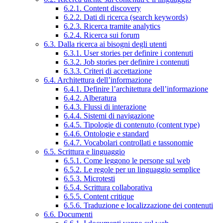
6.2.1. Content discovery
6.2.2. Dati di ricerca (search keywords)
6.2.3. Ricerca tramite analytics
6.2.4. Ricerca sui forum
6.3. Dalla ricerca ai bisogni degli utenti
6.3.1. User stories per definire i contenuti
6.3.2. Job stories per definire i contenuti
6.3.3. Criteri di accettazione
6.4. Architettura dell’informazione
6.4.1. Definire l’architettura dell’informazione
6.4.2. Alberatura
6.4.3. Flussi di interazione
6.4.4. Sistemi di navigazione
6.4.5. Tipologie di contenuto (content type)
6.4.6. Ontologie e standard
6.4.7. Vocabolari controllati e tassonomie
6.5. Scrittura e linguaggio
6.5.1. Come leggono le persone sul web
6.5.2. Le regole per un linguaggio semplice
6.5.3. Microtesti
6.5.4. Scrittura collaborativa
6.5.5. Content critique
6.5.6. Traduzione e localizzazione dei contenuti
6.6. Documenti