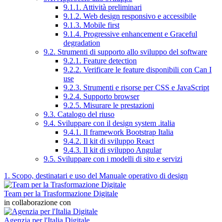
9.1.1. Attività preliminari
9.1.2. Web design responsivo e accessibile
9.1.3. Mobile first
9.1.4. Progressive enhancement e Graceful
degradation
9.2. Strumenti di supporto allo sviluppo del software
9.2.1. Feature detection
9.2.2. Verificare le feature disponibili con Can I
use
9.2.3. Strumenti e risorse per CSS e JavaScript
9.2.4. Supporto browser
9.2.5. Misurare le prestazioni
9.3. Catalogo del riuso
9.4. Sviluppare con il design system .italia
9.4.1. Il framework Bootstrap Italia
9.4.2. Il kit di sviluppo React
9.4.3. Il kit di sviluppo Angular
9.5. Sviluppare con i modelli di sito e servizi
1. Scopo, destinatari e uso del Manuale operativo di design
Team per la Trasformazione Digitale
in collaborazione con
Agenzia per l'Italia Digitale