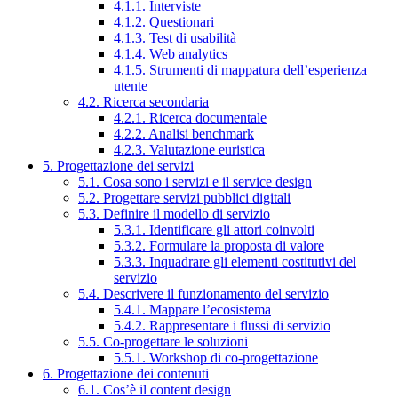
4.1.1. Interviste
4.1.2. Questionari
4.1.3. Test di usabilità
4.1.4. Web analytics
4.1.5. Strumenti di mappatura dell’esperienza
utente
4.2. Ricerca secondaria
4.2.1. Ricerca documentale
4.2.2. Analisi benchmark
4.2.3. Valutazione euristica
5. Progettazione dei servizi
5.1. Cosa sono i servizi e il service design
5.2. Progettare servizi pubblici digitali
5.3. Definire il modello di servizio
5.3.1. Identificare gli attori coinvolti
5.3.2. Formulare la proposta di valore
5.3.3. Inquadrare gli elementi costitutivi del
servizio
5.4. Descrivere il funzionamento del servizio
5.4.1. Mappare l’ecosistema
5.4.2. Rappresentare i flussi di servizio
5.5. Co-progettare le soluzioni
5.5.1. Workshop di co-progettazione
6. Progettazione dei contenuti
6.1. Cos’è il content design