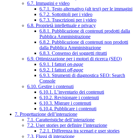
6.7. Immagini e video
6.7.1. Testo alternativo (alt text) per le immagini
6.7.2. Sottotitoli per i video
6.7.3. Trascrizioni per i video
6.8. Proprietà intellettuale e privacy
6.8.1. Pubblicazione di contenuti prodotti dalla
Pubblica Amministrazione
6.8.2. Pubblicazione di contenuti non prodotti
dalla Pubblica Amministrazione
6.8.3. Consenso dei soggetti ritratti
6.9. Ottimizzazione per i motori di ricerca (SEO)
6.9.1. I fattori
on-page
6.9.2. I fattori
off-page
6.9.3. Strumenti di diagnostica SEO: Search
Console
6.10. Gestire i contenuti
6.10.1. L’inventario dei contenuti
6.10.2. Revisionare i contenuti
6.10.3. Migrare i contenuti
6.10.4. Pubblicare i contenuti
7. Progettazione dell’interazione
7.1. Caratteristiche dell’interazione
7.2. User stories per definire l’interazione
7.2.1. Differenza tra scenari e user stories
7.3. Flussi di interazione