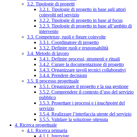
3.2. Tipologie di progetti
3.2.1. Tipologie di progetto in base agli attori
coinvolti nel servizio
3.2.2. Tipologie di progetto in base al focus
3.2.3. Tipologie di progetto in base all’ambito di
intervento
3.3. Competenze, ruoli e figure coinvolte
3.3.1. Coordinatore di progetto
3.3.2. Definire ruoli e responsabilità
3.4. Metodo di lavoro
3.4.1. Definire processi, strumenti e rituali
3.4.2. Curare la documentazione di progetto
3.4.3. Organizzare tavoli tecnici collaborativi
3.4.4. Prendere decisioni
3.5. Il processo progettuale
3.5.1. Organizzare il progetto e la sua gestione
3.5.2. Comprendere il contesto d’uso del servizio
pubblico
3.5.3. Progettare i processi e i
touchpoint
del
servizio
3.5.4. Realizzare l’interfaccia utente del servizio
3.5.5. Validare la soluzione ottenuta
4. Ricerca progettuale
4.1. Ricerca primaria
4.1.1. Interviste