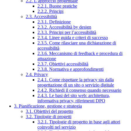
2.2. L’approccio progettuale
2.2.1. Buone pratiche
2.2.2. Principi
2.3. Accessibilità
2.3.1. Definizione
2.3.2. Accessibilità by design
2.3.3. Principi per l’accessibilità
2.3.4. Linee guida e criteri di successo
2.3.5. Come rilasciare una dichiarazione di
accessibilità
2.3.6. Meccanismo di feedback e procedura di
attuazione
2.3.7. Obiettivi accessibilità
2.3.8. Normativa e approfondimenti
2.4. Privacy
2.4.1. Come rispettare la privacy sin dalla
progettazione di un sito o servizio digitale
2.4.2. Richiedi il consenso quando necessario
2.4.3. Le basi del sito web: architettura,
informativa privacy, riferimenti DPO
3. Pianificazione, gestione e strategia
3.1. Obiettivi del progetto
3.2. Tipologie di progetti
3.2.1. Tipologie di progetto in base agli attori
coinvolti nel servizio