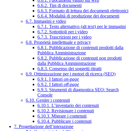
6.6.1. I documenti vanno sul web
6.6.2. Tipi di documenti
6.6.3. Formato di lettura dei documenti elettronici
6.6.4. Modalità di produzione dei documenti
6.7. Immagini e video
6.7.1. Testo alternativo (alt text) per le immagini
6.7.2. Sottotitoli per i video
6.7.3. Trascrizioni per i video
6.8. Proprietà intellettuale e privacy
6.8.1. Pubblicazione di contenuti prodotti dalla
Pubblica Amministrazione
6.8.2. Pubblicazione di contenuti non prodotti
dalla Pubblica Amministrazione
6.8.3. Consenso dei soggetti ritratti
6.9. Ottimizzazione per i motori di ricerca (SEO)
6.9.1. I fattori
on-page
6.9.2. I fattori
off-page
6.9.3. Strumenti di diagnostica SEO: Search
Console
6.10. Gestire i contenuti
6.10.1. L’inventario dei contenuti
6.10.2. Revisionare i contenuti
6.10.3. Migrare i contenuti
6.10.4. Pubblicare i contenuti
7. Progettazione dell’interazione