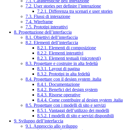
7.1. Caratteristiche dell’interazione
7.2. User stories per definire l’interazione
7.2.1. Differenza tra scenari e user stories
7.3. Flussi di interazione
7.4. Wireframe
7.5. Prototipi interattivi
8. Progettazione dell’interfaccia
8.1. Obiettivi dell’interfaccia
8.2. Elementi dell’interfaccia
8.2.1. Elementi di composizione
8.2.2. Elementi interattivi
8.2.3. Elementi testuali (microtesti)
8.3. Progettare e costruire in alta fedeltà
8.3.1. Layout di pagina
8.3.2. Prototipi in alta fedeltà
8.4. Progettare con il design system .italia
8.4.1. Documentazione
8.4.2. Benefici del design system
8.4.3. Risorse operative
8.4.4. Come contribuire al design system .italia
8.5. Progettare con i modelli di sito e servizi
8.5.1. Vantaggi dell’utilizzo dei modelli
8.5.2. I modelli di sito e servizi disponibili
9. Sviluppo dell’interfaccia
9.1. Approccio allo sviluppo