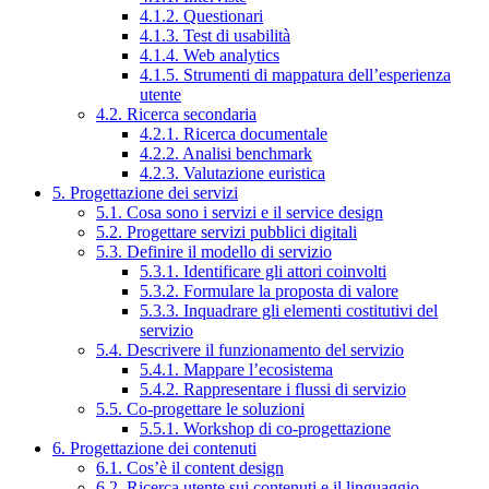
4.1.2. Questionari
4.1.3. Test di usabilità
4.1.4. Web analytics
4.1.5. Strumenti di mappatura dell’esperienza
utente
4.2. Ricerca secondaria
4.2.1. Ricerca documentale
4.2.2. Analisi benchmark
4.2.3. Valutazione euristica
5. Progettazione dei servizi
5.1. Cosa sono i servizi e il service design
5.2. Progettare servizi pubblici digitali
5.3. Definire il modello di servizio
5.3.1. Identificare gli attori coinvolti
5.3.2. Formulare la proposta di valore
5.3.3. Inquadrare gli elementi costitutivi del
servizio
5.4. Descrivere il funzionamento del servizio
5.4.1. Mappare l’ecosistema
5.4.2. Rappresentare i flussi di servizio
5.5. Co-progettare le soluzioni
5.5.1. Workshop di co-progettazione
6. Progettazione dei contenuti
6.1. Cos’è il content design
6.2. Ricerca utente sui contenuti e il linguaggio