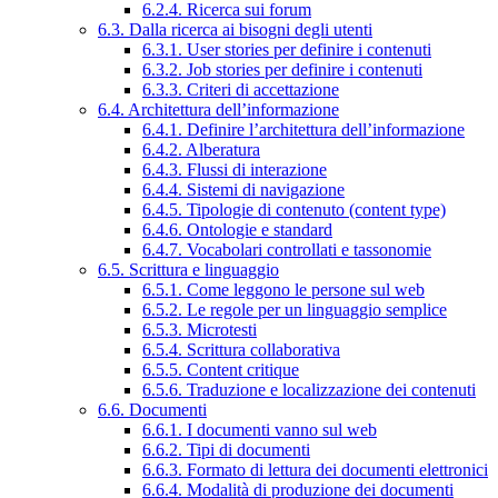
6.2.4. Ricerca sui forum
6.3. Dalla ricerca ai bisogni degli utenti
6.3.1. User stories per definire i contenuti
6.3.2. Job stories per definire i contenuti
6.3.3. Criteri di accettazione
6.4. Architettura dell’informazione
6.4.1. Definire l’architettura dell’informazione
6.4.2. Alberatura
6.4.3. Flussi di interazione
6.4.4. Sistemi di navigazione
6.4.5. Tipologie di contenuto (content type)
6.4.6. Ontologie e standard
6.4.7. Vocabolari controllati e tassonomie
6.5. Scrittura e linguaggio
6.5.1. Come leggono le persone sul web
6.5.2. Le regole per un linguaggio semplice
6.5.3. Microtesti
6.5.4. Scrittura collaborativa
6.5.5. Content critique
6.5.6. Traduzione e localizzazione dei contenuti
6.6. Documenti
6.6.1. I documenti vanno sul web
6.6.2. Tipi di documenti
6.6.3. Formato di lettura dei documenti elettronici
6.6.4. Modalità di produzione dei documenti