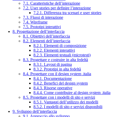
7.1. Caratteristiche dell’interazione
7.2. User stories per definire l’interazione
7.2.1. Differenza tra scenari e user stories
7.3. Flussi di interazione
7.4. Wireframe
7.5. Prototipi interattivi
8. Progettazione dell’interfaccia
8.1. Obiettivi dell’interfaccia
8.2. Elementi dell’interfaccia
8.2.1. Elementi di composizione
8.2.2. Elementi interattivi
8.2.3. Elementi testuali (microtesti)
8.3. Progettare e costruire in alta fedeltà
8.3.1. Layout di pagina
8.3.2. Prototipi in alta fedeltà
8.4. Progettare con il design system .italia
8.4.1. Documentazione
8.4.2. Benefici del design system
8.4.3. Risorse operative
8.4.4. Come contribuire al design system .italia
8.5. Progettare con i modelli di sito e servizi
8.5.1. Vantaggi dell’utilizzo dei modelli
8.5.2. I modelli di sito e servizi disponibili
9. Sviluppo dell’interfaccia
9.1. Approccio allo sviluppo