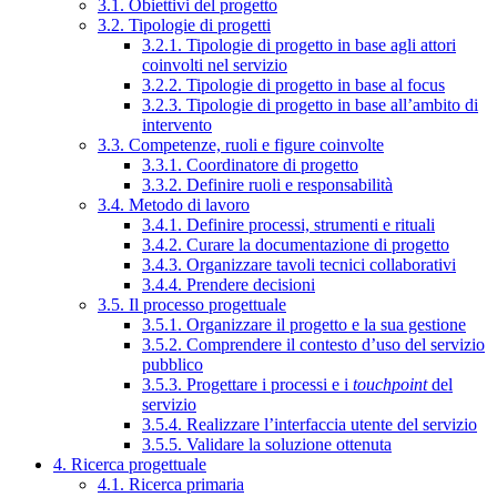
3.1. Obiettivi del progetto
3.2. Tipologie di progetti
3.2.1. Tipologie di progetto in base agli attori
coinvolti nel servizio
3.2.2. Tipologie di progetto in base al focus
3.2.3. Tipologie di progetto in base all’ambito di
intervento
3.3. Competenze, ruoli e figure coinvolte
3.3.1. Coordinatore di progetto
3.3.2. Definire ruoli e responsabilità
3.4. Metodo di lavoro
3.4.1. Definire processi, strumenti e rituali
3.4.2. Curare la documentazione di progetto
3.4.3. Organizzare tavoli tecnici collaborativi
3.4.4. Prendere decisioni
3.5. Il processo progettuale
3.5.1. Organizzare il progetto e la sua gestione
3.5.2. Comprendere il contesto d’uso del servizio
pubblico
3.5.3. Progettare i processi e i
touchpoint
del
servizio
3.5.4. Realizzare l’interfaccia utente del servizio
3.5.5. Validare la soluzione ottenuta
4. Ricerca progettuale
4.1. Ricerca primaria