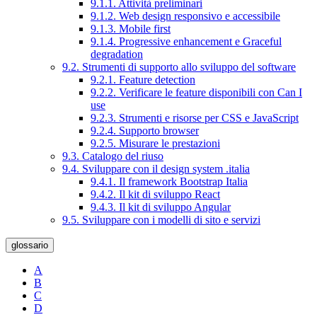
9.1.1. Attività preliminari
9.1.2. Web design responsivo e accessibile
9.1.3. Mobile first
9.1.4. Progressive enhancement e Graceful
degradation
9.2. Strumenti di supporto allo sviluppo del software
9.2.1. Feature detection
9.2.2. Verificare le feature disponibili con Can I
use
9.2.3. Strumenti e risorse per CSS e JavaScript
9.2.4. Supporto browser
9.2.5. Misurare le prestazioni
9.3. Catalogo del riuso
9.4. Sviluppare con il design system .italia
9.4.1. Il framework Bootstrap Italia
9.4.2. Il kit di sviluppo React
9.4.3. Il kit di sviluppo Angular
9.5. Sviluppare con i modelli di sito e servizi
glossario
A
B
C
D