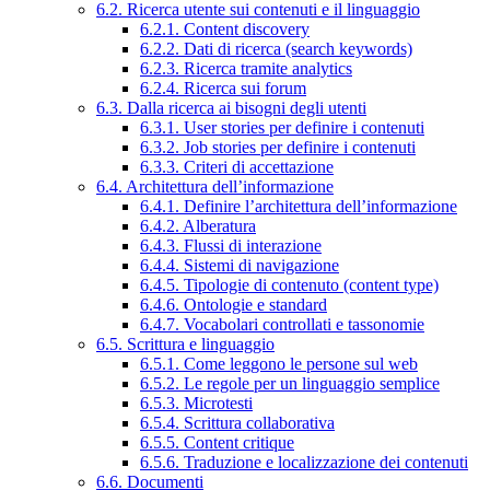
6.2. Ricerca utente sui contenuti e il linguaggio
6.2.1. Content discovery
6.2.2. Dati di ricerca (search keywords)
6.2.3. Ricerca tramite analytics
6.2.4. Ricerca sui forum
6.3. Dalla ricerca ai bisogni degli utenti
6.3.1. User stories per definire i contenuti
6.3.2. Job stories per definire i contenuti
6.3.3. Criteri di accettazione
6.4. Architettura dell’informazione
6.4.1. Definire l’architettura dell’informazione
6.4.2. Alberatura
6.4.3. Flussi di interazione
6.4.4. Sistemi di navigazione
6.4.5. Tipologie di contenuto (content type)
6.4.6. Ontologie e standard
6.4.7. Vocabolari controllati e tassonomie
6.5. Scrittura e linguaggio
6.5.1. Come leggono le persone sul web
6.5.2. Le regole per un linguaggio semplice
6.5.3. Microtesti
6.5.4. Scrittura collaborativa
6.5.5. Content critique
6.5.6. Traduzione e localizzazione dei contenuti
6.6. Documenti