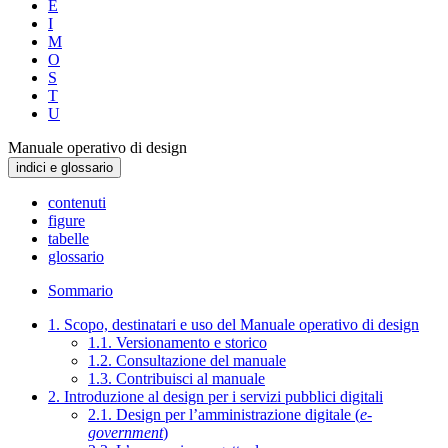
E
I
M
O
S
T
U
Manuale operativo di design
indici e glossario
contenuti
figure
tabelle
glossario
Sommario
1. Scopo, destinatari e uso del Manuale operativo di design
1.1. Versionamento e storico
1.2. Consultazione del manuale
1.3. Contribuisci al manuale
2. Introduzione al design per i servizi pubblici digitali
2.1. Design per l’amministrazione digitale (
e-
government
)