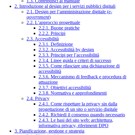
1.3. Contribuisci al manuale
2. Introduzione al design per i servizi pubblici digitali
2.1. Design per l’amministrazione digitale (
e-
government
)
2.2. L’approccio progettuale
2.2.1. Buone pratiche
2.2.2. Principi
2.3. Accessibilità
2.3.1. Definizione
2.3.2. Accessibilità by design
2.3.3. Principi per l’accessibilità
2.3.4. Linee guida e criteri di successo
2.3.5. Come rilasciare una dichiarazione di
accessibilità
2.3.6. Meccanismo di feedback e procedura di
attuazione
2.3.7. Obiettivi accessibilità
2.3.8. Normativa e approfondimenti
2.4. Privacy
2.4.1. Come rispettare la privacy sin dalla
progettazione di un sito o servizio digitale
2.4.2. Richiedi il consenso quando necessario
2.4.3. Le basi del sito web: architettura,
informativa privacy, riferimenti DPO
3. Pianificazione, gestione e strategia