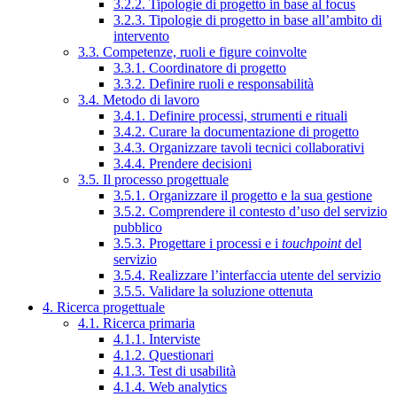
3.2.2. Tipologie di progetto in base al focus
3.2.3. Tipologie di progetto in base all’ambito di
intervento
3.3. Competenze, ruoli e figure coinvolte
3.3.1. Coordinatore di progetto
3.3.2. Definire ruoli e responsabilità
3.4. Metodo di lavoro
3.4.1. Definire processi, strumenti e rituali
3.4.2. Curare la documentazione di progetto
3.4.3. Organizzare tavoli tecnici collaborativi
3.4.4. Prendere decisioni
3.5. Il processo progettuale
3.5.1. Organizzare il progetto e la sua gestione
3.5.2. Comprendere il contesto d’uso del servizio
pubblico
3.5.3. Progettare i processi e i
touchpoint
del
servizio
3.5.4. Realizzare l’interfaccia utente del servizio
3.5.5. Validare la soluzione ottenuta
4. Ricerca progettuale
4.1. Ricerca primaria
4.1.1. Interviste
4.1.2. Questionari
4.1.3. Test di usabilità
4.1.4. Web analytics