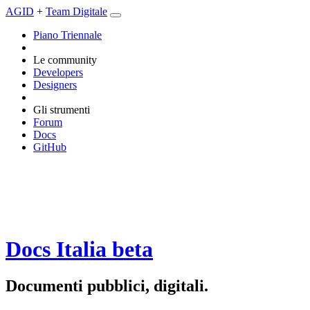
AGID
+
Team Digitale
Piano Triennale
Le community
Developers
Designers
Gli strumenti
Forum
Docs
GitHub
Docs Italia
beta
Documenti pubblici, digitali.