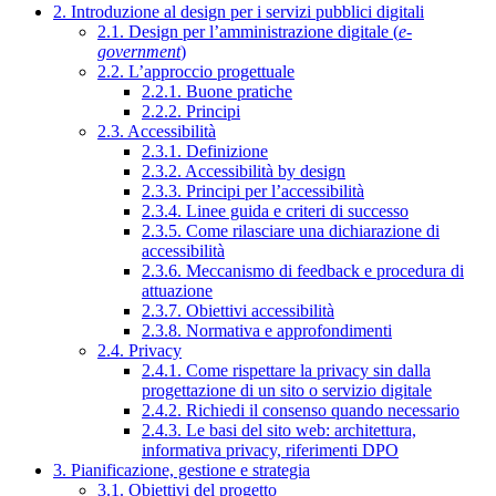
2. Introduzione al design per i servizi pubblici digitali
2.1. Design per l’amministrazione digitale (
e-
government
)
2.2. L’approccio progettuale
2.2.1. Buone pratiche
2.2.2. Principi
2.3. Accessibilità
2.3.1. Definizione
2.3.2. Accessibilità by design
2.3.3. Principi per l’accessibilità
2.3.4. Linee guida e criteri di successo
2.3.5. Come rilasciare una dichiarazione di
accessibilità
2.3.6. Meccanismo di feedback e procedura di
attuazione
2.3.7. Obiettivi accessibilità
2.3.8. Normativa e approfondimenti
2.4. Privacy
2.4.1. Come rispettare la privacy sin dalla
progettazione di un sito o servizio digitale
2.4.2. Richiedi il consenso quando necessario
2.4.3. Le basi del sito web: architettura,
informativa privacy, riferimenti DPO
3. Pianificazione, gestione e strategia
3.1. Obiettivi del progetto