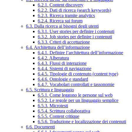
6.2.1. Content discovery
6.2.2. Dati di ricerca (search keywords)
6.2.3. Ricerca tramite analytics
6.2.4. Ricerca sui forum
6.3. Dalla ricerca ai bisogni degli utenti
6.3.1. User stories per definire i contenuti
6.3.2. Job stories per definire i contenuti
6.3.3. Criteri di accettazione
6.4. Architettura dell’informazione
6.4.1. Definire l’architettura dell’informazione
6.4.2. Alberatura
6.4.3. Flussi di interazione
6.4.4. Sistemi di navigazione
6.4.5. Tipologie di contenuto (content type)
6.4.6. Ontologie e standard
6.4.7. Vocabolari controllati e tassonomie
6.5. Scrittura e linguaggio
6.5.1. Come leggono le persone sul web
6.5.2. Le regole per un linguaggio semplice
6.5.3. Microtesti
6.5.4. Scrittura collaborativa
6.5.5. Content critique
6.5.6. Traduzione e localizzazione dei contenuti
6.6. Documenti