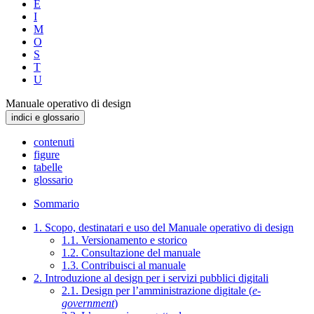
E
I
M
O
S
T
U
Manuale operativo di design
indici e glossario
contenuti
figure
tabelle
glossario
Sommario
1. Scopo, destinatari e uso del Manuale operativo di design
1.1. Versionamento e storico
1.2. Consultazione del manuale
1.3. Contribuisci al manuale
2. Introduzione al design per i servizi pubblici digitali
2.1. Design per l’amministrazione digitale (
e-
government
)