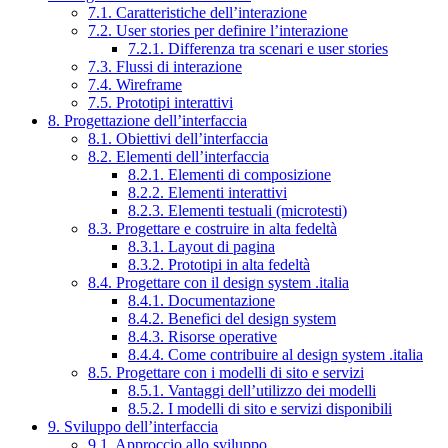
7.1. Caratteristiche dell’interazione
7.2. User stories per definire l’interazione
7.2.1. Differenza tra scenari e user stories
7.3. Flussi di interazione
7.4. Wireframe
7.5. Prototipi interattivi
8. Progettazione dell’interfaccia
8.1. Obiettivi dell’interfaccia
8.2. Elementi dell’interfaccia
8.2.1. Elementi di composizione
8.2.2. Elementi interattivi
8.2.3. Elementi testuali (microtesti)
8.3. Progettare e costruire in alta fedeltà
8.3.1. Layout di pagina
8.3.2. Prototipi in alta fedeltà
8.4. Progettare con il design system .italia
8.4.1. Documentazione
8.4.2. Benefici del design system
8.4.3. Risorse operative
8.4.4. Come contribuire al design system .italia
8.5. Progettare con i modelli di sito e servizi
8.5.1. Vantaggi dell’utilizzo dei modelli
8.5.2. I modelli di sito e servizi disponibili
9. Sviluppo dell’interfaccia
9.1. Approccio allo sviluppo