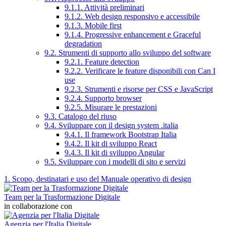
9.1.1. Attività preliminari
9.1.2. Web design responsivo e accessibile
9.1.3. Mobile first
9.1.4. Progressive enhancement e Graceful
degradation
9.2. Strumenti di supporto allo sviluppo del software
9.2.1. Feature detection
9.2.2. Verificare le feature disponibili con Can I
use
9.2.3. Strumenti e risorse per CSS e JavaScript
9.2.4. Supporto browser
9.2.5. Misurare le prestazioni
9.3. Catalogo del riuso
9.4. Sviluppare con il design system .italia
9.4.1. Il framework Bootstrap Italia
9.4.2. Il kit di sviluppo React
9.4.3. Il kit di sviluppo Angular
9.5. Sviluppare con i modelli di sito e servizi
1. Scopo, destinatari e uso del Manuale operativo di design
Team per la Trasformazione Digitale
in collaborazione con
Agenzia per l'Italia Digitale