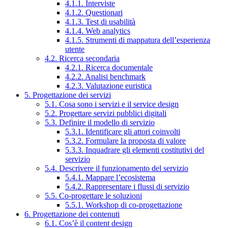
4.1.1. Interviste
4.1.2. Questionari
4.1.3. Test di usabilità
4.1.4. Web analytics
4.1.5. Strumenti di mappatura dell’esperienza
utente
4.2. Ricerca secondaria
4.2.1. Ricerca documentale
4.2.2. Analisi benchmark
4.2.3. Valutazione euristica
5. Progettazione dei servizi
5.1. Cosa sono i servizi e il service design
5.2. Progettare servizi pubblici digitali
5.3. Definire il modello di servizio
5.3.1. Identificare gli attori coinvolti
5.3.2. Formulare la proposta di valore
5.3.3. Inquadrare gli elementi costitutivi del
servizio
5.4. Descrivere il funzionamento del servizio
5.4.1. Mappare l’ecosistema
5.4.2. Rappresentare i flussi di servizio
5.5. Co-progettare le soluzioni
5.5.1. Workshop di co-progettazione
6. Progettazione dei contenuti
6.1. Cos’è il content design