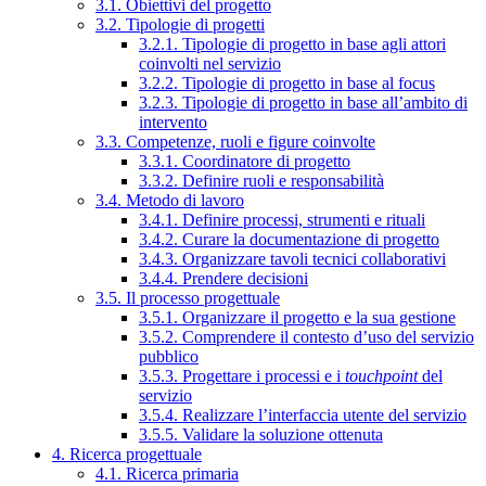
3.1. Obiettivi del progetto
3.2. Tipologie di progetti
3.2.1. Tipologie di progetto in base agli attori
coinvolti nel servizio
3.2.2. Tipologie di progetto in base al focus
3.2.3. Tipologie di progetto in base all’ambito di
intervento
3.3. Competenze, ruoli e figure coinvolte
3.3.1. Coordinatore di progetto
3.3.2. Definire ruoli e responsabilità
3.4. Metodo di lavoro
3.4.1. Definire processi, strumenti e rituali
3.4.2. Curare la documentazione di progetto
3.4.3. Organizzare tavoli tecnici collaborativi
3.4.4. Prendere decisioni
3.5. Il processo progettuale
3.5.1. Organizzare il progetto e la sua gestione
3.5.2. Comprendere il contesto d’uso del servizio
pubblico
3.5.3. Progettare i processi e i
touchpoint
del
servizio
3.5.4. Realizzare l’interfaccia utente del servizio
3.5.5. Validare la soluzione ottenuta
4. Ricerca progettuale
4.1. Ricerca primaria