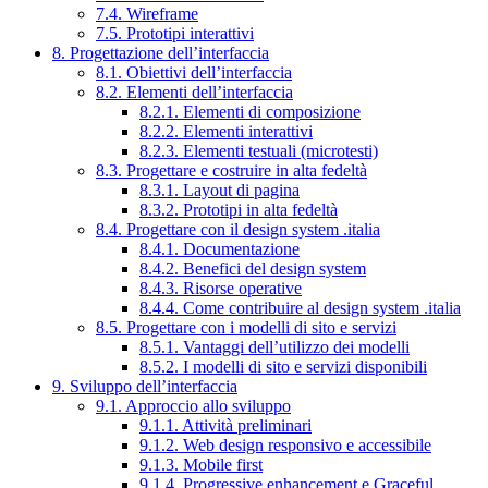
7.4. Wireframe
7.5. Prototipi interattivi
8. Progettazione dell’interfaccia
8.1. Obiettivi dell’interfaccia
8.2. Elementi dell’interfaccia
8.2.1. Elementi di composizione
8.2.2. Elementi interattivi
8.2.3. Elementi testuali (microtesti)
8.3. Progettare e costruire in alta fedeltà
8.3.1. Layout di pagina
8.3.2. Prototipi in alta fedeltà
8.4. Progettare con il design system .italia
8.4.1. Documentazione
8.4.2. Benefici del design system
8.4.3. Risorse operative
8.4.4. Come contribuire al design system .italia
8.5. Progettare con i modelli di sito e servizi
8.5.1. Vantaggi dell’utilizzo dei modelli
8.5.2. I modelli di sito e servizi disponibili
9. Sviluppo dell’interfaccia
9.1. Approccio allo sviluppo
9.1.1. Attività preliminari
9.1.2. Web design responsivo e accessibile
9.1.3. Mobile first
9.1.4. Progressive enhancement e Graceful