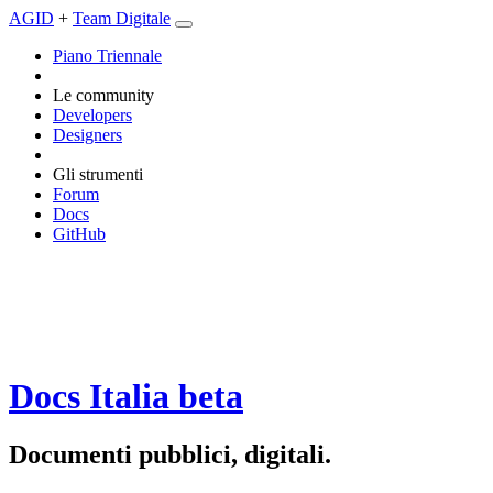
AGID
+
Team Digitale
Piano Triennale
Le community
Developers
Designers
Gli strumenti
Forum
Docs
GitHub
Docs Italia
beta
Documenti pubblici, digitali.