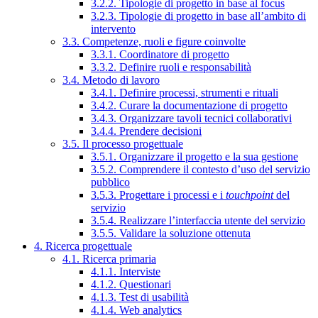
3.2.2. Tipologie di progetto in base al focus
3.2.3. Tipologie di progetto in base all’ambito di
intervento
3.3. Competenze, ruoli e figure coinvolte
3.3.1. Coordinatore di progetto
3.3.2. Definire ruoli e responsabilità
3.4. Metodo di lavoro
3.4.1. Definire processi, strumenti e rituali
3.4.2. Curare la documentazione di progetto
3.4.3. Organizzare tavoli tecnici collaborativi
3.4.4. Prendere decisioni
3.5. Il processo progettuale
3.5.1. Organizzare il progetto e la sua gestione
3.5.2. Comprendere il contesto d’uso del servizio
pubblico
3.5.3. Progettare i processi e i
touchpoint
del
servizio
3.5.4. Realizzare l’interfaccia utente del servizio
3.5.5. Validare la soluzione ottenuta
4. Ricerca progettuale
4.1. Ricerca primaria
4.1.1. Interviste
4.1.2. Questionari
4.1.3. Test di usabilità
4.1.4. Web analytics