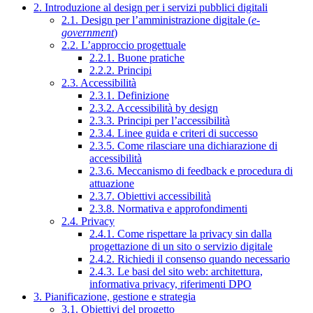
2. Introduzione al design per i servizi pubblici digitali
2.1. Design per l’amministrazione digitale (
e-
government
)
2.2. L’approccio progettuale
2.2.1. Buone pratiche
2.2.2. Principi
2.3. Accessibilità
2.3.1. Definizione
2.3.2. Accessibilità by design
2.3.3. Principi per l’accessibilità
2.3.4. Linee guida e criteri di successo
2.3.5. Come rilasciare una dichiarazione di
accessibilità
2.3.6. Meccanismo di feedback e procedura di
attuazione
2.3.7. Obiettivi accessibilità
2.3.8. Normativa e approfondimenti
2.4. Privacy
2.4.1. Come rispettare la privacy sin dalla
progettazione di un sito o servizio digitale
2.4.2. Richiedi il consenso quando necessario
2.4.3. Le basi del sito web: architettura,
informativa privacy, riferimenti DPO
3. Pianificazione, gestione e strategia
3.1. Obiettivi del progetto