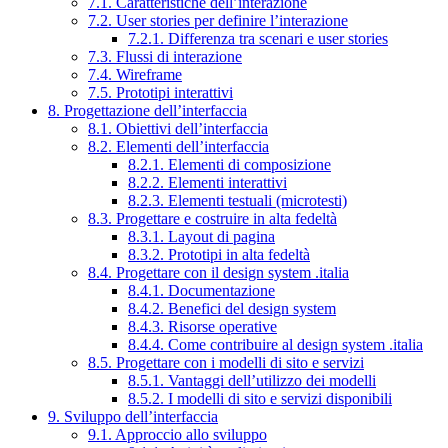
7.1. Caratteristiche dell’interazione
7.2. User stories per definire l’interazione
7.2.1. Differenza tra scenari e user stories
7.3. Flussi di interazione
7.4. Wireframe
7.5. Prototipi interattivi
8. Progettazione dell’interfaccia
8.1. Obiettivi dell’interfaccia
8.2. Elementi dell’interfaccia
8.2.1. Elementi di composizione
8.2.2. Elementi interattivi
8.2.3. Elementi testuali (microtesti)
8.3. Progettare e costruire in alta fedeltà
8.3.1. Layout di pagina
8.3.2. Prototipi in alta fedeltà
8.4. Progettare con il design system .italia
8.4.1. Documentazione
8.4.2. Benefici del design system
8.4.3. Risorse operative
8.4.4. Come contribuire al design system .italia
8.5. Progettare con i modelli di sito e servizi
8.5.1. Vantaggi dell’utilizzo dei modelli
8.5.2. I modelli di sito e servizi disponibili
9. Sviluppo dell’interfaccia
9.1. Approccio allo sviluppo