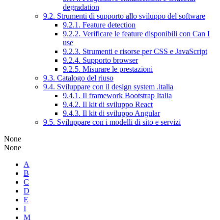
degradation
9.2. Strumenti di supporto allo sviluppo del software
9.2.1. Feature detection
9.2.2. Verificare le feature disponibili con Can I
use
9.2.3. Strumenti e risorse per CSS e JavaScript
9.2.4. Supporto browser
9.2.5. Misurare le prestazioni
9.3. Catalogo del riuso
9.4. Sviluppare con il design system .italia
9.4.1. Il framework Bootstrap Italia
9.4.2. Il kit di sviluppo React
9.4.3. Il kit di sviluppo Angular
9.5. Sviluppare con i modelli di sito e servizi
None
None
A
B
C
D
E
I
M