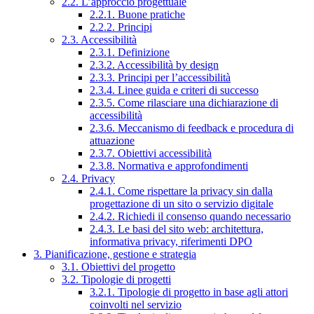
2.2. L’approccio progettuale
2.2.1. Buone pratiche
2.2.2. Principi
2.3. Accessibilità
2.3.1. Definizione
2.3.2. Accessibilità by design
2.3.3. Principi per l’accessibilità
2.3.4. Linee guida e criteri di successo
2.3.5. Come rilasciare una dichiarazione di
accessibilità
2.3.6. Meccanismo di feedback e procedura di
attuazione
2.3.7. Obiettivi accessibilità
2.3.8. Normativa e approfondimenti
2.4. Privacy
2.4.1. Come rispettare la privacy sin dalla
progettazione di un sito o servizio digitale
2.4.2. Richiedi il consenso quando necessario
2.4.3. Le basi del sito web: architettura,
informativa privacy, riferimenti DPO
3. Pianificazione, gestione e strategia
3.1. Obiettivi del progetto
3.2. Tipologie di progetti
3.2.1. Tipologie di progetto in base agli attori
coinvolti nel servizio