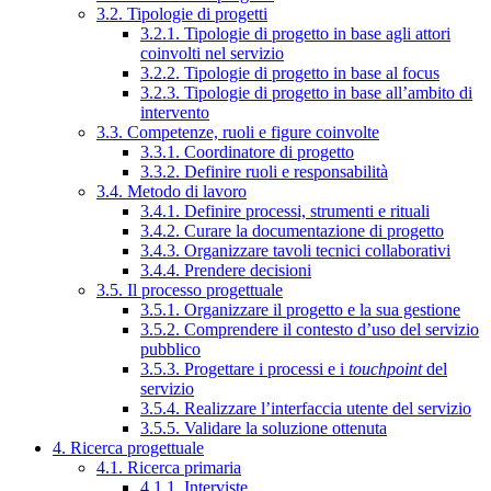
3.2. Tipologie di progetti
3.2.1. Tipologie di progetto in base agli attori
coinvolti nel servizio
3.2.2. Tipologie di progetto in base al focus
3.2.3. Tipologie di progetto in base all’ambito di
intervento
3.3. Competenze, ruoli e figure coinvolte
3.3.1. Coordinatore di progetto
3.3.2. Definire ruoli e responsabilità
3.4. Metodo di lavoro
3.4.1. Definire processi, strumenti e rituali
3.4.2. Curare la documentazione di progetto
3.4.3. Organizzare tavoli tecnici collaborativi
3.4.4. Prendere decisioni
3.5. Il processo progettuale
3.5.1. Organizzare il progetto e la sua gestione
3.5.2. Comprendere il contesto d’uso del servizio
pubblico
3.5.3. Progettare i processi e i
touchpoint
del
servizio
3.5.4. Realizzare l’interfaccia utente del servizio
3.5.5. Validare la soluzione ottenuta
4. Ricerca progettuale
4.1. Ricerca primaria
4.1.1. Interviste