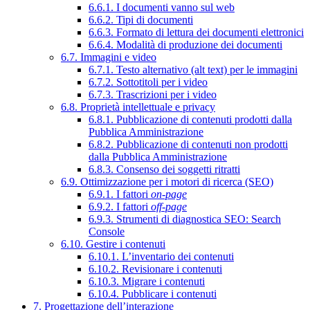
6.6.1. I documenti vanno sul web
6.6.2. Tipi di documenti
6.6.3. Formato di lettura dei documenti elettronici
6.6.4. Modalità di produzione dei documenti
6.7. Immagini e video
6.7.1. Testo alternativo (alt text) per le immagini
6.7.2. Sottotitoli per i video
6.7.3. Trascrizioni per i video
6.8. Proprietà intellettuale e privacy
6.8.1. Pubblicazione di contenuti prodotti dalla
Pubblica Amministrazione
6.8.2. Pubblicazione di contenuti non prodotti
dalla Pubblica Amministrazione
6.8.3. Consenso dei soggetti ritratti
6.9. Ottimizzazione per i motori di ricerca (SEO)
6.9.1. I fattori
on-page
6.9.2. I fattori
off-page
6.9.3. Strumenti di diagnostica SEO: Search
Console
6.10. Gestire i contenuti
6.10.1. L’inventario dei contenuti
6.10.2. Revisionare i contenuti
6.10.3. Migrare i contenuti
6.10.4. Pubblicare i contenuti
7. Progettazione dell’interazione