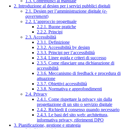
1.3. Contribuisci al manuale
2. Introduzione al design per i servizi pubblici digitali
2.1. Design per l’amministrazione digitale (
e-
government
)
2.2. L’approccio progettuale
2.2.1. Buone pratiche
2.2.2. Principi
2.3. Accessibilità
2.3.1. Definizione
2.3.2. Accessibilità by design
2.3.3. Principi per l’accessibilità
2.3.4. Linee guida e criteri di successo
2.3.5. Come rilasciare una dichiarazione di
accessibilità
2.3.6. Meccanismo di feedback e procedura di
attuazione
2.3.7. Obiettivi accessibilità
2.3.8. Normativa e approfondimenti
2.4. Privacy
2.4.1. Come rispettare la privacy sin dalla
progettazione di un sito o servizio digitale
2.4.2. Richiedi il consenso quando necessario
2.4.3. Le basi del sito web: architettura,
informativa privacy, riferimenti DPO
3. Pianificazione, gestione e strategia