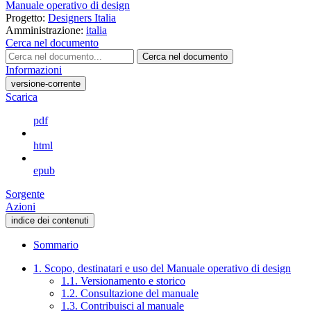
Manuale operativo di design
Progetto:
Designers Italia
Amministrazione:
italia
Cerca nel documento
Cerca nel documento
Informazioni
versione-corrente
Scarica
pdf
html
epub
Sorgente
Azioni
indice dei contenuti
Sommario
1. Scopo, destinatari e uso del Manuale operativo di design
1.1. Versionamento e storico
1.2. Consultazione del manuale
1.3. Contribuisci al manuale