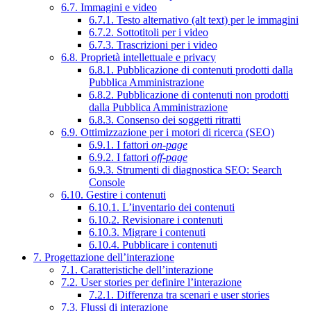
6.7. Immagini e video
6.7.1. Testo alternativo (alt text) per le immagini
6.7.2. Sottotitoli per i video
6.7.3. Trascrizioni per i video
6.8. Proprietà intellettuale e privacy
6.8.1. Pubblicazione di contenuti prodotti dalla
Pubblica Amministrazione
6.8.2. Pubblicazione di contenuti non prodotti
dalla Pubblica Amministrazione
6.8.3. Consenso dei soggetti ritratti
6.9. Ottimizzazione per i motori di ricerca (SEO)
6.9.1. I fattori
on-page
6.9.2. I fattori
off-page
6.9.3. Strumenti di diagnostica SEO: Search
Console
6.10. Gestire i contenuti
6.10.1. L’inventario dei contenuti
6.10.2. Revisionare i contenuti
6.10.3. Migrare i contenuti
6.10.4. Pubblicare i contenuti
7. Progettazione dell’interazione
7.1. Caratteristiche dell’interazione
7.2. User stories per definire l’interazione
7.2.1. Differenza tra scenari e user stories
7.3. Flussi di interazione