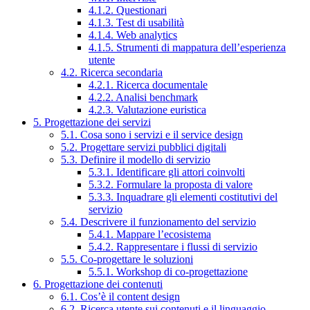
4.1.2. Questionari
4.1.3. Test di usabilità
4.1.4. Web analytics
4.1.5. Strumenti di mappatura dell’esperienza
utente
4.2. Ricerca secondaria
4.2.1. Ricerca documentale
4.2.2. Analisi benchmark
4.2.3. Valutazione euristica
5. Progettazione dei servizi
5.1. Cosa sono i servizi e il service design
5.2. Progettare servizi pubblici digitali
5.3. Definire il modello di servizio
5.3.1. Identificare gli attori coinvolti
5.3.2. Formulare la proposta di valore
5.3.3. Inquadrare gli elementi costitutivi del
servizio
5.4. Descrivere il funzionamento del servizio
5.4.1. Mappare l’ecosistema
5.4.2. Rappresentare i flussi di servizio
5.5. Co-progettare le soluzioni
5.5.1. Workshop di co-progettazione
6. Progettazione dei contenuti
6.1. Cos’è il content design
6.2. Ricerca utente sui contenuti e il linguaggio