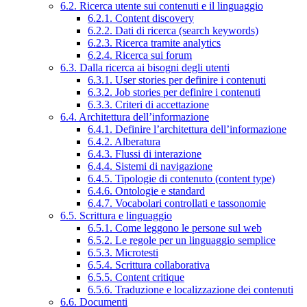
6.2. Ricerca utente sui contenuti e il linguaggio
6.2.1. Content discovery
6.2.2. Dati di ricerca (search keywords)
6.2.3. Ricerca tramite analytics
6.2.4. Ricerca sui forum
6.3. Dalla ricerca ai bisogni degli utenti
6.3.1. User stories per definire i contenuti
6.3.2. Job stories per definire i contenuti
6.3.3. Criteri di accettazione
6.4. Architettura dell’informazione
6.4.1. Definire l’architettura dell’informazione
6.4.2. Alberatura
6.4.3. Flussi di interazione
6.4.4. Sistemi di navigazione
6.4.5. Tipologie di contenuto (content type)
6.4.6. Ontologie e standard
6.4.7. Vocabolari controllati e tassonomie
6.5. Scrittura e linguaggio
6.5.1. Come leggono le persone sul web
6.5.2. Le regole per un linguaggio semplice
6.5.3. Microtesti
6.5.4. Scrittura collaborativa
6.5.5. Content critique
6.5.6. Traduzione e localizzazione dei contenuti
6.6. Documenti