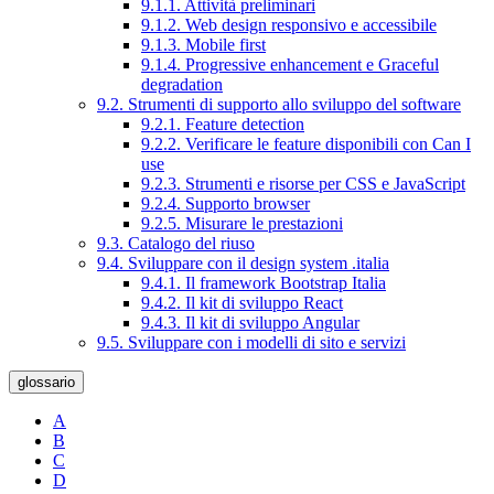
9.1.1. Attività preliminari
9.1.2. Web design responsivo e accessibile
9.1.3. Mobile first
9.1.4. Progressive enhancement e Graceful
degradation
9.2. Strumenti di supporto allo sviluppo del software
9.2.1. Feature detection
9.2.2. Verificare le feature disponibili con Can I
use
9.2.3. Strumenti e risorse per CSS e JavaScript
9.2.4. Supporto browser
9.2.5. Misurare le prestazioni
9.3. Catalogo del riuso
9.4. Sviluppare con il design system .italia
9.4.1. Il framework Bootstrap Italia
9.4.2. Il kit di sviluppo React
9.4.3. Il kit di sviluppo Angular
9.5. Sviluppare con i modelli di sito e servizi
glossario
A
B
C
D