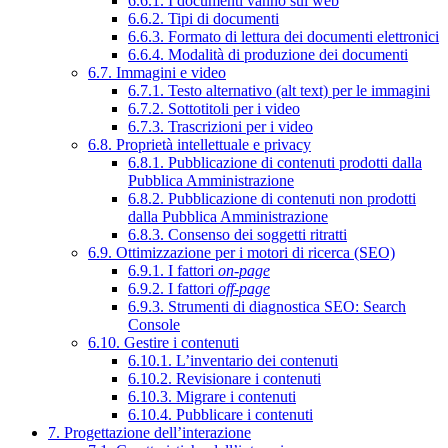
6.6.1. I documenti vanno sul web
6.6.2. Tipi di documenti
6.6.3. Formato di lettura dei documenti elettronici
6.6.4. Modalità di produzione dei documenti
6.7. Immagini e video
6.7.1. Testo alternativo (alt text) per le immagini
6.7.2. Sottotitoli per i video
6.7.3. Trascrizioni per i video
6.8. Proprietà intellettuale e privacy
6.8.1. Pubblicazione di contenuti prodotti dalla
Pubblica Amministrazione
6.8.2. Pubblicazione di contenuti non prodotti
dalla Pubblica Amministrazione
6.8.3. Consenso dei soggetti ritratti
6.9. Ottimizzazione per i motori di ricerca (SEO)
6.9.1. I fattori
on-page
6.9.2. I fattori
off-page
6.9.3. Strumenti di diagnostica SEO: Search
Console
6.10. Gestire i contenuti
6.10.1. L’inventario dei contenuti
6.10.2. Revisionare i contenuti
6.10.3. Migrare i contenuti
6.10.4. Pubblicare i contenuti
7. Progettazione dell’interazione