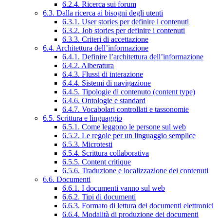
6.2.4. Ricerca sui forum
6.3. Dalla ricerca ai bisogni degli utenti
6.3.1. User stories per definire i contenuti
6.3.2. Job stories per definire i contenuti
6.3.3. Criteri di accettazione
6.4. Architettura dell’informazione
6.4.1. Definire l’architettura dell’informazione
6.4.2. Alberatura
6.4.3. Flussi di interazione
6.4.4. Sistemi di navigazione
6.4.5. Tipologie di contenuto (content type)
6.4.6. Ontologie e standard
6.4.7. Vocabolari controllati e tassonomie
6.5. Scrittura e linguaggio
6.5.1. Come leggono le persone sul web
6.5.2. Le regole per un linguaggio semplice
6.5.3. Microtesti
6.5.4. Scrittura collaborativa
6.5.5. Content critique
6.5.6. Traduzione e localizzazione dei contenuti
6.6. Documenti
6.6.1. I documenti vanno sul web
6.6.2. Tipi di documenti
6.6.3. Formato di lettura dei documenti elettronici
6.6.4. Modalità di produzione dei documenti