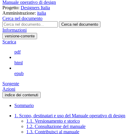
Manuale operativo di design
Progetto:
Designers Italia
Amministrazione:
italia
Cerca nel documento
Cerca nel documento
Informazioni
versione-corrente
Scarica
pdf
html
epub
Sorgente
Azioni
indice dei contenuti
Sommario
1. Scopo, destinatari e uso del Manuale operativo di design
1.1. Versionamento e storico
1.2. Consultazione del manuale
1.3. Contribuisci al manuale