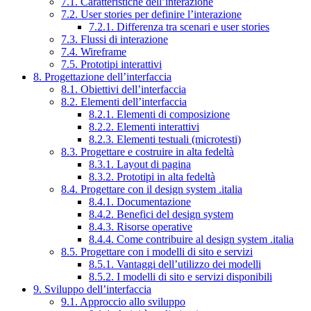
7.1. Caratteristiche dell’interazione
7.2. User stories per definire l’interazione
7.2.1. Differenza tra scenari e user stories
7.3. Flussi di interazione
7.4. Wireframe
7.5. Prototipi interattivi
8. Progettazione dell’interfaccia
8.1. Obiettivi dell’interfaccia
8.2. Elementi dell’interfaccia
8.2.1. Elementi di composizione
8.2.2. Elementi interattivi
8.2.3. Elementi testuali (microtesti)
8.3. Progettare e costruire in alta fedeltà
8.3.1. Layout di pagina
8.3.2. Prototipi in alta fedeltà
8.4. Progettare con il design system .italia
8.4.1. Documentazione
8.4.2. Benefici del design system
8.4.3. Risorse operative
8.4.4. Come contribuire al design system .italia
8.5. Progettare con i modelli di sito e servizi
8.5.1. Vantaggi dell’utilizzo dei modelli
8.5.2. I modelli di sito e servizi disponibili
9. Sviluppo dell’interfaccia
9.1. Approccio allo sviluppo