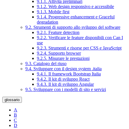
9.1.1. Attività preliminari
9.1.2. Web design responsivo e accessibile
9.1.3. Mobile first
9.1.4. Progressive enhancement e Graceful
degradation
9.2. Strumenti di supporto allo sviluppo del software
9.2.1. Feature detection
9.2.2. Verificare le feature disponibili con Can I
use
9.2.3. Strumenti e risorse per CSS e JavaScript
9.2.4. Supporto browser
9.2.5. Misurare le prestazioni
9.3. Catalogo del riuso
9.4. Sviluppare con il design system .italia
9.4.1. Il framework Bootstrap Italia
9.4.2. Il kit di sviluppo React
9.4.3. Il kit di sviluppo Angular
9.5. Sviluppare con i modelli di sito e servizi
glossario
A
B
C
D