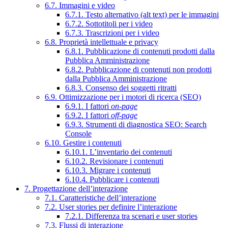
6.7. Immagini e video
6.7.1. Testo alternativo (alt text) per le immagini
6.7.2. Sottotitoli per i video
6.7.3. Trascrizioni per i video
6.8. Proprietà intellettuale e privacy
6.8.1. Pubblicazione di contenuti prodotti dalla
Pubblica Amministrazione
6.8.2. Pubblicazione di contenuti non prodotti
dalla Pubblica Amministrazione
6.8.3. Consenso dei soggetti ritratti
6.9. Ottimizzazione per i motori di ricerca (SEO)
6.9.1. I fattori
on-page
6.9.2. I fattori
off-page
6.9.3. Strumenti di diagnostica SEO: Search
Console
6.10. Gestire i contenuti
6.10.1. L’inventario dei contenuti
6.10.2. Revisionare i contenuti
6.10.3. Migrare i contenuti
6.10.4. Pubblicare i contenuti
7. Progettazione dell’interazione
7.1. Caratteristiche dell’interazione
7.2. User stories per definire l’interazione
7.2.1. Differenza tra scenari e user stories
7.3. Flussi di interazione