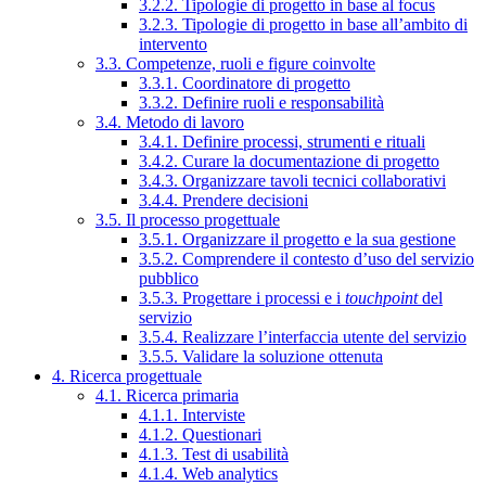
3.2.2. Tipologie di progetto in base al focus
3.2.3. Tipologie di progetto in base all’ambito di
intervento
3.3. Competenze, ruoli e figure coinvolte
3.3.1. Coordinatore di progetto
3.3.2. Definire ruoli e responsabilità
3.4. Metodo di lavoro
3.4.1. Definire processi, strumenti e rituali
3.4.2. Curare la documentazione di progetto
3.4.3. Organizzare tavoli tecnici collaborativi
3.4.4. Prendere decisioni
3.5. Il processo progettuale
3.5.1. Organizzare il progetto e la sua gestione
3.5.2. Comprendere il contesto d’uso del servizio
pubblico
3.5.3. Progettare i processi e i
touchpoint
del
servizio
3.5.4. Realizzare l’interfaccia utente del servizio
3.5.5. Validare la soluzione ottenuta
4. Ricerca progettuale
4.1. Ricerca primaria
4.1.1. Interviste
4.1.2. Questionari
4.1.3. Test di usabilità
4.1.4. Web analytics