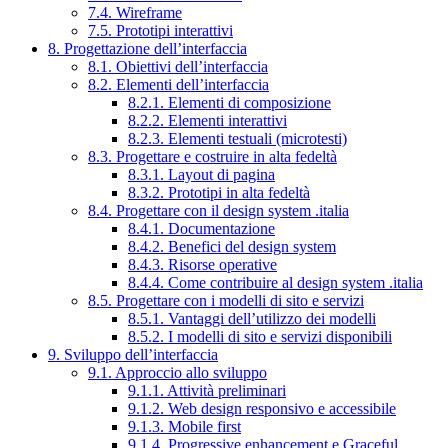
7.4. Wireframe
7.5. Prototipi interattivi
8. Progettazione dell’interfaccia
8.1. Obiettivi dell’interfaccia
8.2. Elementi dell’interfaccia
8.2.1. Elementi di composizione
8.2.2. Elementi interattivi
8.2.3. Elementi testuali (microtesti)
8.3. Progettare e costruire in alta fedeltà
8.3.1. Layout di pagina
8.3.2. Prototipi in alta fedeltà
8.4. Progettare con il design system .italia
8.4.1. Documentazione
8.4.2. Benefici del design system
8.4.3. Risorse operative
8.4.4. Come contribuire al design system .italia
8.5. Progettare con i modelli di sito e servizi
8.5.1. Vantaggi dell’utilizzo dei modelli
8.5.2. I modelli di sito e servizi disponibili
9. Sviluppo dell’interfaccia
9.1. Approccio allo sviluppo
9.1.1. Attività preliminari
9.1.2. Web design responsivo e accessibile
9.1.3. Mobile first
9.1.4. Progressive enhancement e Graceful