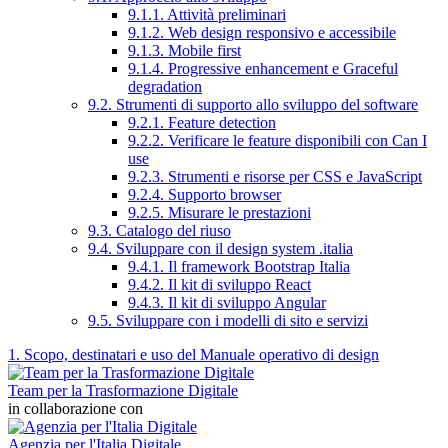
9.1.1. Attività preliminari
9.1.2. Web design responsivo e accessibile
9.1.3. Mobile first
9.1.4. Progressive enhancement e Graceful
degradation
9.2. Strumenti di supporto allo sviluppo del software
9.2.1. Feature detection
9.2.2. Verificare le feature disponibili con Can I
use
9.2.3. Strumenti e risorse per CSS e JavaScript
9.2.4. Supporto browser
9.2.5. Misurare le prestazioni
9.3. Catalogo del riuso
9.4. Sviluppare con il design system .italia
9.4.1. Il framework Bootstrap Italia
9.4.2. Il kit di sviluppo React
9.4.3. Il kit di sviluppo Angular
9.5. Sviluppare con i modelli di sito e servizi
1. Scopo, destinatari e uso del Manuale operativo di design
Team per la Trasformazione Digitale
in collaborazione con
Agenzia per l'Italia Digitale