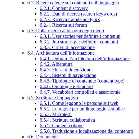
6.2. Ricerca utente sui contenuti e il linguaggio
6.2.1. Content discovery
6.2.2. Dati di ricerca (search keywords)
6.2.3. Ricerca tramite analytics
6.2.4. Ricerca sui forum
6.3. Dalla ricerca ai bisogni degli utenti
6.3.1. User stories per definire i contenuti
6.3.2. Job stories per definire i contenuti
6.3.3. Criteri di accettazione
6.4. Architettura dell’informazione
6.4.1. Definire l’architettura dell’informazione
6.4.2. Alberatura
6.4.3. Flussi di interazione
6.4.4. Sistemi di navigazione
6.4.5. Tipologie di contenuto (content type)
6.4.6. Ontologie e standard
6.4.7. Vocabolari controllati e tassonomie
6.5. Scrittura e linguaggio
6.5.1. Come leggono le persone sul web
6.5.2. Le regole per un linguaggio semplice
6.5.3. Microtesti
6.5.4. Scrittura collaborativa
6.5.5. Content critique
6.5.6. Traduzione e localizzazione dei contenuti
6.6. Documenti