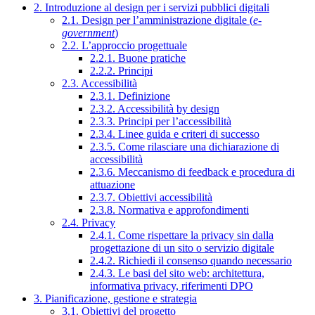
2. Introduzione al design per i servizi pubblici digitali
2.1. Design per l’amministrazione digitale (
e-
government
)
2.2. L’approccio progettuale
2.2.1. Buone pratiche
2.2.2. Principi
2.3. Accessibilità
2.3.1. Definizione
2.3.2. Accessibilità by design
2.3.3. Principi per l’accessibilità
2.3.4. Linee guida e criteri di successo
2.3.5. Come rilasciare una dichiarazione di
accessibilità
2.3.6. Meccanismo di feedback e procedura di
attuazione
2.3.7. Obiettivi accessibilità
2.3.8. Normativa e approfondimenti
2.4. Privacy
2.4.1. Come rispettare la privacy sin dalla
progettazione di un sito o servizio digitale
2.4.2. Richiedi il consenso quando necessario
2.4.3. Le basi del sito web: architettura,
informativa privacy, riferimenti DPO
3. Pianificazione, gestione e strategia
3.1. Obiettivi del progetto