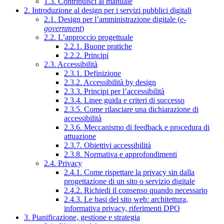
1.3. Contribuisci al manuale
2. Introduzione al design per i servizi pubblici digitali
2.1. Design per l’amministrazione digitale (
e-
government
)
2.2. L’approccio progettuale
2.2.1. Buone pratiche
2.2.2. Principi
2.3. Accessibilità
2.3.1. Definizione
2.3.2. Accessibilità by design
2.3.3. Principi per l’accessibilità
2.3.4. Linee guida e criteri di successo
2.3.5. Come rilasciare una dichiarazione di
accessibilità
2.3.6. Meccanismo di feedback e procedura di
attuazione
2.3.7. Obiettivi accessibilità
2.3.8. Normativa e approfondimenti
2.4. Privacy
2.4.1. Come rispettare la privacy sin dalla
progettazione di un sito o servizio digitale
2.4.2. Richiedi il consenso quando necessario
2.4.3. Le basi del sito web: architettura,
informativa privacy, riferimenti DPO
3. Pianificazione, gestione e strategia