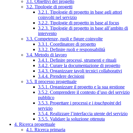
3.1. Obiettivi del progetto
3.2. Tipologie di progetti
3.2.1. Tipologie di progetto in base agli attori
coinvolti nel servizio
3.2.2. Tipologie di progetto in base al focus
3.2.3. Tipologie di progetto in base all’ambito di
intervento
3.3. Competenze, ruoli e figure coinvolte
3.3.1. Coordinatore di progetto
3.3.2. Definire ruoli e responsabilità
3.4. Metodo di lavoro
3.4.1. Definire processi, strumenti e rituali
3.4.2. Curare la documentazione di progetto
3.4.3. Organizzare tavoli tecnici collaborativi
3.4.4. Prendere decisioni
3.5. Il processo progettuale
3.5.1. Organizzare il progetto e la sua gestione
3.5.2. Comprendere il contesto d’uso del servizio
pubblico
3.5.3. Progettare i processi e i
touchpoint
del
servizio
3.5.4. Realizzare l’interfaccia utente del servizio
3.5.5. Validare la soluzione ottenuta
4. Ricerca progettuale
4.1. Ricerca primaria