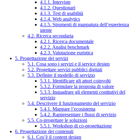
4.1.1. Interviste
4.1.2. Questionari
4.1.3. Test di usabilità
4.1.4. Web analytics
4.1.5. Strumenti di mappatura dell’esperienza
utente
4.2. Ricerca secondaria
4.2.1. Ricerca documentale
4.2.2. Analisi benchmark
4.2.3. Valutazione euristica
5. Progettazione dei servizi
5.1. Cosa sono i servizi e il service design
5.2. Progettare servizi pubblici digitali
5.3. Definire il modello di servizio
5.3.1. Identificare gli attori coinvolti
5.3.2. Formulare la proposta di valore
5.3.3. Inquadrare gli elementi costitutivi del
servizio
5.4. Descrivere il funzionamento del servizio
5.4.1. Mappare l’ecosistema
5.4.2. Rappresentare i flussi di servizio
5.5. Co-progettare le soluzioni
5.5.1. Workshop di co-progettazione
6. Progettazione dei contenuti
6.1. Cos’è il content design