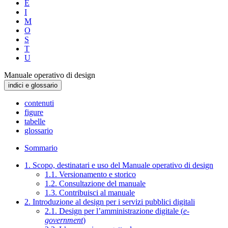
E
I
M
O
S
T
U
Manuale operativo di design
indici e glossario
contenuti
figure
tabelle
glossario
Sommario
1. Scopo, destinatari e uso del Manuale operativo di design
1.1. Versionamento e storico
1.2. Consultazione del manuale
1.3. Contribuisci al manuale
2. Introduzione al design per i servizi pubblici digitali
2.1. Design per l’amministrazione digitale (
e-
government
)