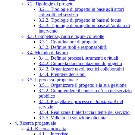
3.2. Tipologie di progetti
3.2.1. Tipologie di progetto in base agli attori
coinvolti nel servizio
3.2.2. Tipologie di progetto in base al focus
3.2.3. Tipologie di progetto in base all’ambito di
intervento
3.3. Competenze, ruoli e figure coinvolte
3.3.1. Coordinatore di progetto
3.3.2. Definire ruoli e responsabilità
3.4. Metodo di lavoro
3.4.1. Definire processi, strumenti e rituali
3.4.2. Curare la documentazione di progetto
3.4.3. Organizzare tavoli tecnici collaborativi
3.4.4. Prendere decisioni
3.5. Il processo progettuale
3.5.1. Organizzare il progetto e la sua gestione
3.5.2. Comprendere il contesto d’uso del servizio
pubblico
3.5.3. Progettare i processi e i
touchpoint
del
servizio
3.5.4. Realizzare l’interfaccia utente del servizio
3.5.5. Validare la soluzione ottenuta
4. Ricerca progettuale
4.1. Ricerca primaria
4.1.1. Interviste