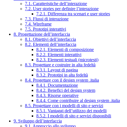
7.1. Caratteristiche dell’interazione
7.2. User stories per definire l’interazione
7.2.1. Differenza tra scenari e user stories
7.3. Flussi di interazione
7.4. Wireframe
7.5. Prototipi interattivi
8. Progettazione dell’interfaccia
8.1. Obiettivi dell’interfaccia
8.2. Elementi dell’interfaccia
8.2.1. Elementi di composizione
8.2.2. Elementi interattivi
8.2.3. Elementi testuali (microtesti)
8.3. Progettare e costruire in alta fedeltà
8.3.1. Layout di pagina
8.3.2. Prototipi in alta fedeltà
8.4. Progettare con il design system .italia
8.4.1. Documentazione
8.4.2. Benefici del design system
8.4.3. Risorse operative
8.4.4. Come contribuire al design system .italia
8.5. Progettare con i modelli di sito e servizi
8.5.1. Vantaggi dell’utilizzo dei modelli
8.5.2. I modelli di sito e servizi disponibili
9. Sviluppo dell’interfaccia
9.1. Approccio allo sviluppo