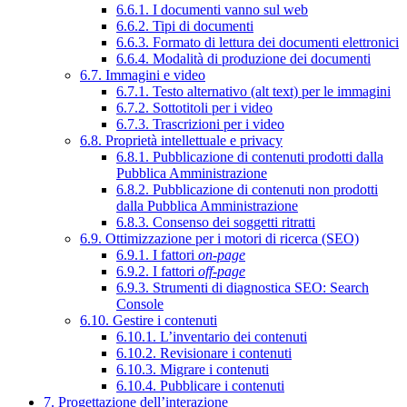
6.6.1. I documenti vanno sul web
6.6.2. Tipi di documenti
6.6.3. Formato di lettura dei documenti elettronici
6.6.4. Modalità di produzione dei documenti
6.7. Immagini e video
6.7.1. Testo alternativo (alt text) per le immagini
6.7.2. Sottotitoli per i video
6.7.3. Trascrizioni per i video
6.8. Proprietà intellettuale e privacy
6.8.1. Pubblicazione di contenuti prodotti dalla
Pubblica Amministrazione
6.8.2. Pubblicazione di contenuti non prodotti
dalla Pubblica Amministrazione
6.8.3. Consenso dei soggetti ritratti
6.9. Ottimizzazione per i motori di ricerca (SEO)
6.9.1. I fattori
on-page
6.9.2. I fattori
off-page
6.9.3. Strumenti di diagnostica SEO: Search
Console
6.10. Gestire i contenuti
6.10.1. L’inventario dei contenuti
6.10.2. Revisionare i contenuti
6.10.3. Migrare i contenuti
6.10.4. Pubblicare i contenuti
7. Progettazione dell’interazione