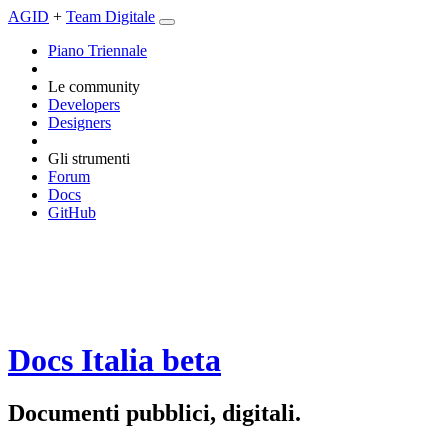
AGID
+
Team Digitale
Piano Triennale
Le community
Developers
Designers
Gli strumenti
Forum
Docs
GitHub
Docs Italia
beta
Documenti pubblici, digitali.