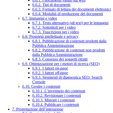
6.6.1. I documenti vanno sul web
6.6.2. Tipi di documenti
6.6.3. Formato di lettura dei documenti elettronici
6.6.4. Modalità di produzione dei documenti
6.7. Immagini e video
6.7.1. Testo alternativo (alt text) per le immagini
6.7.2. Sottotitoli per i video
6.7.3. Trascrizioni per i video
6.8. Proprietà intellettuale e privacy
6.8.1. Pubblicazione di contenuti prodotti dalla
Pubblica Amministrazione
6.8.2. Pubblicazione di contenuti non prodotti
dalla Pubblica Amministrazione
6.8.3. Consenso dei soggetti ritratti
6.9. Ottimizzazione per i motori di ricerca (SEO)
6.9.1. I fattori
on-page
6.9.2. I fattori
off-page
6.9.3. Strumenti di diagnostica SEO: Search
Console
6.10. Gestire i contenuti
6.10.1. L’inventario dei contenuti
6.10.2. Revisionare i contenuti
6.10.3. Migrare i contenuti
6.10.4. Pubblicare i contenuti
7. Progettazione dell’interazione