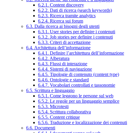
6.2.1. Content discovery
6.2.2. Dati di ricerca (search keywords)
6.2.3. Ricerca tramite analytics
6.2.4. Ricerca sui forum
6.3. Dalla ricerca ai bisogni degli utenti
6.3.1. User stories per definire i contenuti
6.3.2. Job stories per definire i contenuti
6.3.3. Criteri di accettazione
6.4. Architettura dell’informazione
6.4.1. Definire l’architettura dell’informazione
6.4.2. Alberatura
6.4.3. Flussi di interazione
6.4.4. Sistemi di navigazione
6.4.5. Tipologie di contenuto (content type)
6.4.6. Ontologie e standard
6.4.7. Vocabolari controllati e tassonomie
6.5. Scrittura e linguaggio
6.5.1. Come leggono le persone sul web
6.5.2. Le regole per un linguaggio semplice
6.5.3. Microtesti
6.5.4. Scrittura collaborativa
6.5.5. Content critique
6.5.6. Traduzione e localizzazione dei contenuti
6.6. Documenti