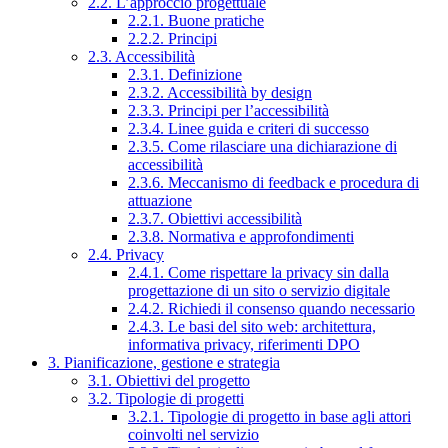
2.2. L’approccio progettuale
2.2.1. Buone pratiche
2.2.2. Principi
2.3. Accessibilità
2.3.1. Definizione
2.3.2. Accessibilità by design
2.3.3. Principi per l’accessibilità
2.3.4. Linee guida e criteri di successo
2.3.5. Come rilasciare una dichiarazione di
accessibilità
2.3.6. Meccanismo di feedback e procedura di
attuazione
2.3.7. Obiettivi accessibilità
2.3.8. Normativa e approfondimenti
2.4. Privacy
2.4.1. Come rispettare la privacy sin dalla
progettazione di un sito o servizio digitale
2.4.2. Richiedi il consenso quando necessario
2.4.3. Le basi del sito web: architettura,
informativa privacy, riferimenti DPO
3. Pianificazione, gestione e strategia
3.1. Obiettivi del progetto
3.2. Tipologie di progetti
3.2.1. Tipologie di progetto in base agli attori
coinvolti nel servizio