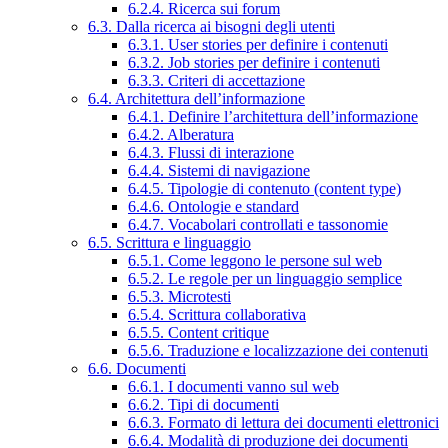
6.2.4. Ricerca sui forum
6.3. Dalla ricerca ai bisogni degli utenti
6.3.1. User stories per definire i contenuti
6.3.2. Job stories per definire i contenuti
6.3.3. Criteri di accettazione
6.4. Architettura dell’informazione
6.4.1. Definire l’architettura dell’informazione
6.4.2. Alberatura
6.4.3. Flussi di interazione
6.4.4. Sistemi di navigazione
6.4.5. Tipologie di contenuto (content type)
6.4.6. Ontologie e standard
6.4.7. Vocabolari controllati e tassonomie
6.5. Scrittura e linguaggio
6.5.1. Come leggono le persone sul web
6.5.2. Le regole per un linguaggio semplice
6.5.3. Microtesti
6.5.4. Scrittura collaborativa
6.5.5. Content critique
6.5.6. Traduzione e localizzazione dei contenuti
6.6. Documenti
6.6.1. I documenti vanno sul web
6.6.2. Tipi di documenti
6.6.3. Formato di lettura dei documenti elettronici
6.6.4. Modalità di produzione dei documenti