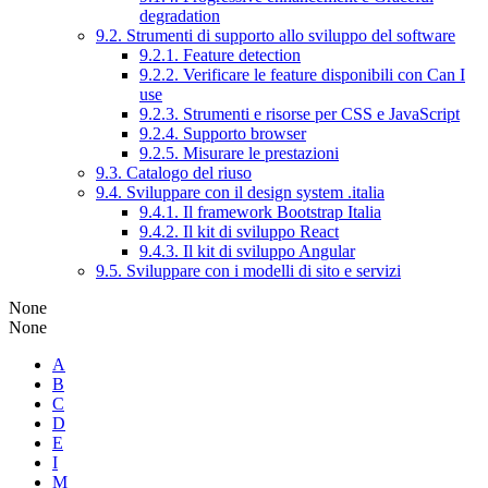
degradation
9.2. Strumenti di supporto allo sviluppo del software
9.2.1. Feature detection
9.2.2. Verificare le feature disponibili con Can I
use
9.2.3. Strumenti e risorse per CSS e JavaScript
9.2.4. Supporto browser
9.2.5. Misurare le prestazioni
9.3. Catalogo del riuso
9.4. Sviluppare con il design system .italia
9.4.1. Il framework Bootstrap Italia
9.4.2. Il kit di sviluppo React
9.4.3. Il kit di sviluppo Angular
9.5. Sviluppare con i modelli di sito e servizi
None
None
A
B
C
D
E
I
M