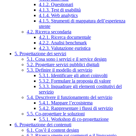
4.1.2. Questionari
4.1.3. Test di usabilità
4.1.4. Web analytics
4.1.5. Strumenti di mappatura dell’esperienza
utente
4.2. Ricerca secondaria
4.2.1. Ricerca documentale
4.2.2. Analisi benchmark
4.2.3. Valutazione euristica
5. Progettazione dei servizi
5.1. Cosa sono i servizi e il service design
5.2. Progettare servizi pubblici digitali
5.3. Definire il modello di servizio
5.3.1. Identificare gli attori coinvolti
5.3.2. Formulare la proposta di valore
5.3.3. Inquadrare gli elementi costitutivi del
servizio
5.4. Descrivere il funzionamento del servizio
5.4.1. Mappare l’ecosistema
5.4.2. Rappresentare i flussi di servizio
5.5. Co-progettare le soluzioni
5.5.1. Workshop di co-progettazione
6. Progettazione dei contenuti
6.1. Cos’è il content design
6.2. Ricerca utente sui contenuti e il linguaggio