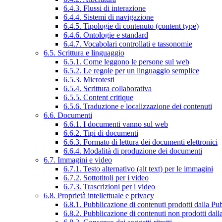
6.4.3. Flussi di interazione
6.4.4. Sistemi di navigazione
6.4.5. Tipologie di contenuto (content type)
6.4.6. Ontologie e standard
6.4.7. Vocabolari controllati e tassonomie
6.5. Scrittura e linguaggio
6.5.1. Come leggono le persone sul web
6.5.2. Le regole per un linguaggio semplice
6.5.3. Microtesti
6.5.4. Scrittura collaborativa
6.5.5. Content critique
6.5.6. Traduzione e localizzazione dei contenuti
6.6. Documenti
6.6.1. I documenti vanno sul web
6.6.2. Tipi di documenti
6.6.3. Formato di lettura dei documenti elettronici
6.6.4. Modalità di produzione dei documenti
6.7. Immagini e video
6.7.1. Testo alternativo (alt text) per le immagini
6.7.2. Sottotitoli per i video
6.7.3. Trascrizioni per i video
6.8. Proprietà intellettuale e privacy
6.8.1. Pubblicazione di contenuti prodotti dalla P
6.8.2. Pubblicazione di contenuti non prodotti dal