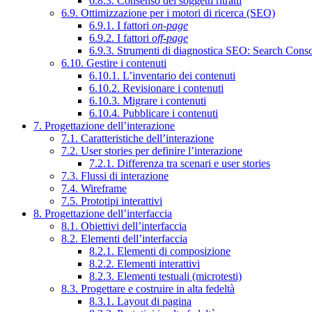
6.8.3. Consenso dei soggetti ritratti
6.9. Ottimizzazione per i motori di ricerca (SEO)
6.9.1. I fattori
on-page
6.9.2. I fattori
off-page
6.9.3. Strumenti di diagnostica SEO: Search Cons
6.10. Gestire i contenuti
6.10.1. L’inventario dei contenuti
6.10.2. Revisionare i contenuti
6.10.3. Migrare i contenuti
6.10.4. Pubblicare i contenuti
7. Progettazione dell’interazione
7.1. Caratteristiche dell’interazione
7.2. User stories per definire l’interazione
7.2.1. Differenza tra scenari e user stories
7.3. Flussi di interazione
7.4. Wireframe
7.5. Prototipi interattivi
8. Progettazione dell’interfaccia
8.1. Obiettivi dell’interfaccia
8.2. Elementi dell’interfaccia
8.2.1. Elementi di composizione
8.2.2. Elementi interattivi
8.2.3. Elementi testuali (microtesti)
8.3. Progettare e costruire in alta fedeltà
8.3.1. Layout di pagina