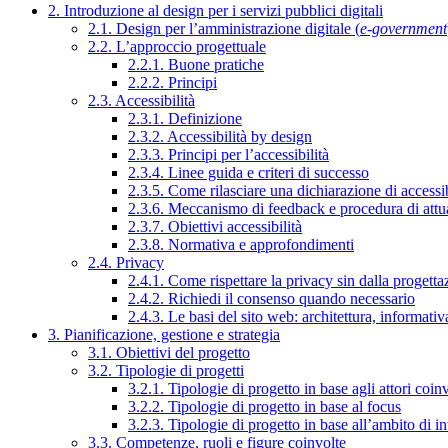
2. Introduzione al design per i servizi pubblici digitali
2.1. Design per l’amministrazione digitale (
e-government
2.2. L’approccio progettuale
2.2.1. Buone pratiche
2.2.2. Principi
2.3. Accessibilità
2.3.1. Definizione
2.3.2. Accessibilità by design
2.3.3. Principi per l’accessibilità
2.3.4. Linee guida e criteri di successo
2.3.5. Come rilasciare una dichiarazione di accessib
2.3.6. Meccanismo di feedback e procedura di attu
2.3.7. Obiettivi accessibilità
2.3.8. Normativa e approfondimenti
2.4. Privacy
2.4.1. Come rispettare la privacy sin dalla progettaz
2.4.2. Richiedi il consenso quando necessario
2.4.3. Le basi del sito web: architettura, informati
3. Pianificazione, gestione e strategia
3.1. Obiettivi del progetto
3.2. Tipologie di progetti
3.2.1. Tipologie di progetto in base agli attori coinv
3.2.2. Tipologie di progetto in base al focus
3.2.3. Tipologie di progetto in base all’ambito di i
3.3. Competenze, ruoli e figure coinvolte