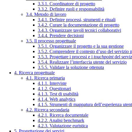
3.3.1. Coordinatore di progetto
3.3.2. Definire ruoli e responsabilità
3.4. Metodo di lavoro
3.4.1. Definire processi, strumenti e rituali
3.4.2. Curare la documentazione di progetto
3.4.3. Organizzare tavoli tecnici collaborativi
3.4.4. Prendere decisioni
3.5. Il processo progettuale
3.5.1. Organizzare il progetto e la sua gestione
3.5.2. Comprendere il contesto d’uso del servizio 
3.5.3. Progettare i processi e i
touchpoint
del servi
3.5.4. Realizzare l’interfaccia utente del servizio
3.5.5. Validare la soluzione ottenuta
4. Ricerca progettuale
4.1. Ricerca primaria
4.1.1. Interviste
4.1.2. Questionari
4.1.3. Test di usabilità
4.1.4. Web analytics
4.1.5. Strumenti di mappatura dell’esperienza uten
4.2. Ricerca secondaria
4.2.1. Ricerca documentale
4.2.2. Analisi benchmark
4.2.3. Valutazione euristica
5. Progettazione dei servizi