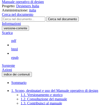
Manuale operativo di design
Progetto:
Designers Italia
Amministrazione:
italia
Cerca nel documento
Cerca nel documento
Informazioni
versione-corrente
Scarica
pdf
html
epub
Sorgente
Azioni
indice dei contenuti
Sommario
1. Scopo, destinatari e uso del Manuale operativo di design
1.1. Versionamento e storico
1.2. Consultazione del manuale
1.3. Contribuisci al manuale