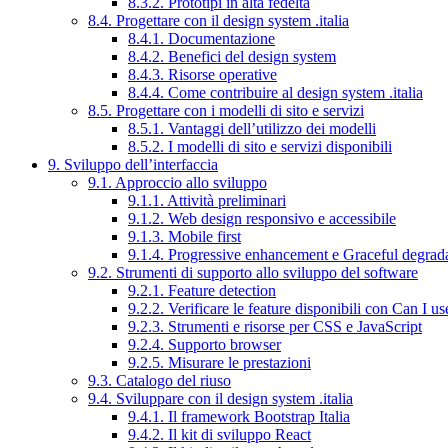
8.3.2. Prototipi in alta fedeltà
8.4. Progettare con il design system .italia
8.4.1. Documentazione
8.4.2. Benefici del design system
8.4.3. Risorse operative
8.4.4. Come contribuire al design system .italia
8.5. Progettare con i modelli di sito e servizi
8.5.1. Vantaggi dell’utilizzo dei modelli
8.5.2. I modelli di sito e servizi disponibili
9. Sviluppo dell’interfaccia
9.1. Approccio allo sviluppo
9.1.1. Attività preliminari
9.1.2. Web design responsivo e accessibile
9.1.3. Mobile first
9.1.4. Progressive enhancement e Graceful degrad
9.2. Strumenti di supporto allo sviluppo del software
9.2.1. Feature detection
9.2.2. Verificare le feature disponibili con Can I us
9.2.3. Strumenti e risorse per CSS e JavaScript
9.2.4. Supporto browser
9.2.5. Misurare le prestazioni
9.3. Catalogo del riuso
9.4. Sviluppare con il design system .italia
9.4.1. Il framework Bootstrap Italia
9.4.2. Il kit di sviluppo React