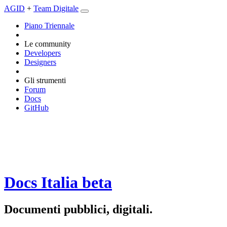
AGID
+
Team Digitale
Piano Triennale
Le community
Developers
Designers
Gli strumenti
Forum
Docs
GitHub
Docs Italia
beta
Documenti pubblici, digitali.