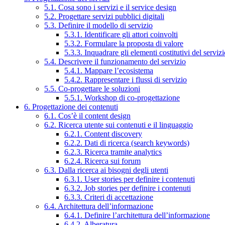
5.1. Cosa sono i servizi e il service design
5.2. Progettare servizi pubblici digitali
5.3. Definire il modello di servizio
5.3.1. Identificare gli attori coinvolti
5.3.2. Formulare la proposta di valore
5.3.3. Inquadrare gli elementi costitutivi del serviz
5.4. Descrivere il funzionamento del servizio
5.4.1. Mappare l’ecosistema
5.4.2. Rappresentare i flussi di servizio
5.5. Co-progettare le soluzioni
5.5.1. Workshop di co-progettazione
6. Progettazione dei contenuti
6.1. Cos’è il content design
6.2. Ricerca utente sui contenuti e il linguaggio
6.2.1. Content discovery
6.2.2. Dati di ricerca (search keywords)
6.2.3. Ricerca tramite analytics
6.2.4. Ricerca sui forum
6.3. Dalla ricerca ai bisogni degli utenti
6.3.1. User stories per definire i contenuti
6.3.2. Job stories per definire i contenuti
6.3.3. Criteri di accettazione
6.4. Architettura dell’informazione
6.4.1. Definire l’architettura dell’informazione
6.4.2. Alberatura