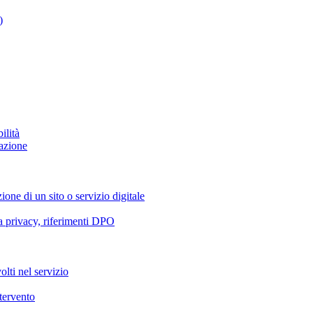
)
ilità
azione
ione di un sito o servizio digitale
va privacy, riferimenti DPO
olti nel servizio
ntervento