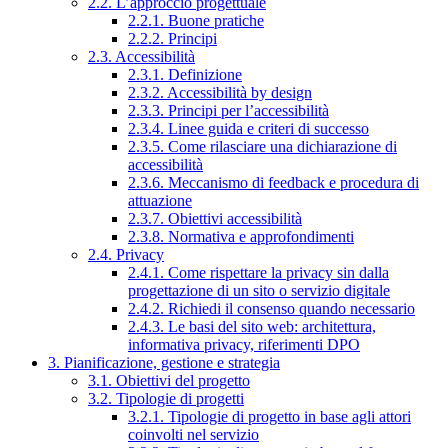
2.2. L’approccio progettuale
2.2.1. Buone pratiche
2.2.2. Principi
2.3. Accessibilità
2.3.1. Definizione
2.3.2. Accessibilità by design
2.3.3. Principi per l’accessibilità
2.3.4. Linee guida e criteri di successo
2.3.5. Come rilasciare una dichiarazione di
accessibilità
2.3.6. Meccanismo di feedback e procedura di
attuazione
2.3.7. Obiettivi accessibilità
2.3.8. Normativa e approfondimenti
2.4. Privacy
2.4.1. Come rispettare la privacy sin dalla
progettazione di un sito o servizio digitale
2.4.2. Richiedi il consenso quando necessario
2.4.3. Le basi del sito web: architettura,
informativa privacy, riferimenti DPO
3. Pianificazione, gestione e strategia
3.1. Obiettivi del progetto
3.2. Tipologie di progetti
3.2.1. Tipologie di progetto in base agli attori
coinvolti nel servizio