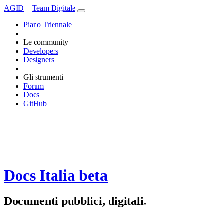
AGID
+
Team Digitale
Piano Triennale
Le community
Developers
Designers
Gli strumenti
Forum
Docs
GitHub
Docs Italia
beta
Documenti pubblici, digitali.