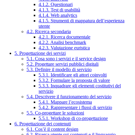
4.1.2. Questionari
4.1.3. Test di usabilità
4.1.4. Web analytics
4.1.5. Strumenti di mappatura dell’esperienza
utente
4.2. Ricerca secondaria
4.2.1. Ricerca documentale
4.2.2. Analisi benchmark
4.2.3. Valutazione euristica
5. Progettazione dei servizi
5.1. Cosa sono i servizi e il service design
5.2. Progettare servizi pubblici digitali
5.3. Definire il modello di servizio
5.3.1. Identificare gli attori coinvolti
5.3.2. Formulare la proposta di valore
5.3.3. Inquadrare gli elementi costitutivi del
servizio
5.4. Descrivere il funzionamento del servizio
5.4.1. Mappare l’ecosistema
5.4.2. Rappresentare i flussi di servizio
5.5. Co-progettare le soluzioni
5.5.1. Workshop di co-progettazione
6. Progettazione dei contenuti
6.1. Cos’è il content design
6.2. Ricerca utente sui contenuti e il linguaggio