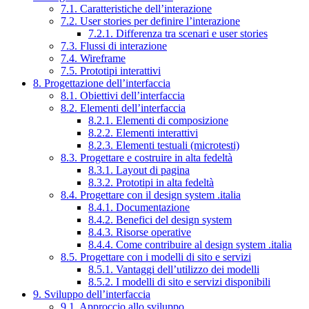
7.1. Caratteristiche dell’interazione
7.2. User stories per definire l’interazione
7.2.1. Differenza tra scenari e user stories
7.3. Flussi di interazione
7.4. Wireframe
7.5. Prototipi interattivi
8. Progettazione dell’interfaccia
8.1. Obiettivi dell’interfaccia
8.2. Elementi dell’interfaccia
8.2.1. Elementi di composizione
8.2.2. Elementi interattivi
8.2.3. Elementi testuali (microtesti)
8.3. Progettare e costruire in alta fedeltà
8.3.1. Layout di pagina
8.3.2. Prototipi in alta fedeltà
8.4. Progettare con il design system .italia
8.4.1. Documentazione
8.4.2. Benefici del design system
8.4.3. Risorse operative
8.4.4. Come contribuire al design system .italia
8.5. Progettare con i modelli di sito e servizi
8.5.1. Vantaggi dell’utilizzo dei modelli
8.5.2. I modelli di sito e servizi disponibili
9. Sviluppo dell’interfaccia
9.1. Approccio allo sviluppo