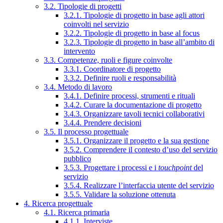
3.2. Tipologie di progetti
3.2.1. Tipologie di progetto in base agli attori
coinvolti nel servizio
3.2.2. Tipologie di progetto in base al focus
3.2.3. Tipologie di progetto in base all’ambito di
intervento
3.3. Competenze, ruoli e figure coinvolte
3.3.1. Coordinatore di progetto
3.3.2. Definire ruoli e responsabilità
3.4. Metodo di lavoro
3.4.1. Definire processi, strumenti e rituali
3.4.2. Curare la documentazione di progetto
3.4.3. Organizzare tavoli tecnici collaborativi
3.4.4. Prendere decisioni
3.5. Il processo progettuale
3.5.1. Organizzare il progetto e la sua gestione
3.5.2. Comprendere il contesto d’uso del servizio
pubblico
3.5.3. Progettare i processi e i
touchpoint
del
servizio
3.5.4. Realizzare l’interfaccia utente del servizio
3.5.5. Validare la soluzione ottenuta
4. Ricerca progettuale
4.1. Ricerca primaria
4.1.1. Interviste