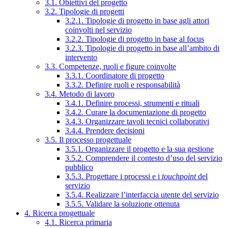
3.1. Obiettivi del progetto
3.2. Tipologie di progetti
3.2.1. Tipologie di progetto in base agli attori
coinvolti nel servizio
3.2.2. Tipologie di progetto in base al focus
3.2.3. Tipologie di progetto in base all’ambito di
intervento
3.3. Competenze, ruoli e figure coinvolte
3.3.1. Coordinatore di progetto
3.3.2. Definire ruoli e responsabilità
3.4. Metodo di lavoro
3.4.1. Definire processi, strumenti e rituali
3.4.2. Curare la documentazione di progetto
3.4.3. Organizzare tavoli tecnici collaborativi
3.4.4. Prendere decisioni
3.5. Il processo progettuale
3.5.1. Organizzare il progetto e la sua gestione
3.5.2. Comprendere il contesto d’uso del servizio
pubblico
3.5.3. Progettare i processi e i
touchpoint
del
servizio
3.5.4. Realizzare l’interfaccia utente del servizio
3.5.5. Validare la soluzione ottenuta
4. Ricerca progettuale
4.1. Ricerca primaria