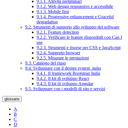
9.1.1. Attività preliminari
9.1.2. Web design responsivo e accessibile
9.1.3. Mobile first
9.1.4. Progressive enhancement e Graceful
degradation
9.2. Strumenti di supporto allo sviluppo del software
9.2.1. Feature detection
9.2.2. Verificare le feature disponibili con Can I
use
9.2.3. Strumenti e risorse per CSS e JavaScript
9.2.4. Supporto browser
9.2.5. Misurare le prestazioni
9.3. Catalogo del riuso
9.4. Sviluppare con il design system .italia
9.4.1. Il framework Bootstrap Italia
9.4.2. Il kit di sviluppo React
9.4.3. Il kit di sviluppo Angular
9.5. Sviluppare con i modelli di sito e servizi
glossario
A
B
C
D