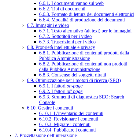
6.6.1. I documenti vanno sul web
6.6.2. Tipi di documenti
6.6.3. Formato di lettura dei documenti elettronici
6.6.4. Modalità di produzione dei documenti
6.7. Immagini e video
6.7.1. Testo alternativo (alt text) per le immagini
6.7.2. Sottotitoli per i video
6.7.3. Trascrizioni per i video
6.8. Proprietà intellettuale e privacy
6.8.1. Pubblicazione di contenuti prodotti dalla
Pubblica Amministrazione
6.8.2. Pubblicazione di contenuti non prodotti
dalla Pubblica Amministrazione
6.8.3. Consenso dei soggetti ritratti
6.9. Ottimizzazione per i motori di ricerca (SEO)
6.9.1. I fattori
on-page
6.9.2. I fattori
off-page
6.9.3. Strumenti di diagnostica SEO: Search
Console
6.10. Gestire i contenuti
6.10.1. L’inventario dei contenuti
6.10.2. Revisionare i contenuti
6.10.3. Migrare i contenuti
6.10.4. Pubblicare i contenuti
7. Progettazione dell’interazione