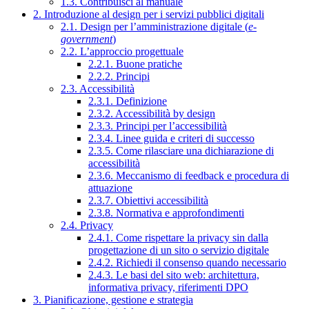
1.3. Contribuisci al manuale
2. Introduzione al design per i servizi pubblici digitali
2.1. Design per l’amministrazione digitale (
e-
government
)
2.2. L’approccio progettuale
2.2.1. Buone pratiche
2.2.2. Principi
2.3. Accessibilità
2.3.1. Definizione
2.3.2. Accessibilità by design
2.3.3. Principi per l’accessibilità
2.3.4. Linee guida e criteri di successo
2.3.5. Come rilasciare una dichiarazione di
accessibilità
2.3.6. Meccanismo di feedback e procedura di
attuazione
2.3.7. Obiettivi accessibilità
2.3.8. Normativa e approfondimenti
2.4. Privacy
2.4.1. Come rispettare la privacy sin dalla
progettazione di un sito o servizio digitale
2.4.2. Richiedi il consenso quando necessario
2.4.3. Le basi del sito web: architettura,
informativa privacy, riferimenti DPO
3. Pianificazione, gestione e strategia