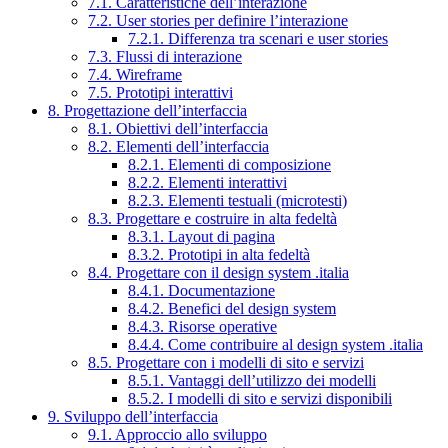
7.1. Caratteristiche dell’interazione
7.2. User stories per definire l’interazione
7.2.1. Differenza tra scenari e user stories
7.3. Flussi di interazione
7.4. Wireframe
7.5. Prototipi interattivi
8. Progettazione dell’interfaccia
8.1. Obiettivi dell’interfaccia
8.2. Elementi dell’interfaccia
8.2.1. Elementi di composizione
8.2.2. Elementi interattivi
8.2.3. Elementi testuali (microtesti)
8.3. Progettare e costruire in alta fedeltà
8.3.1. Layout di pagina
8.3.2. Prototipi in alta fedeltà
8.4. Progettare con il design system .italia
8.4.1. Documentazione
8.4.2. Benefici del design system
8.4.3. Risorse operative
8.4.4. Come contribuire al design system .italia
8.5. Progettare con i modelli di sito e servizi
8.5.1. Vantaggi dell’utilizzo dei modelli
8.5.2. I modelli di sito e servizi disponibili
9. Sviluppo dell’interfaccia
9.1. Approccio allo sviluppo