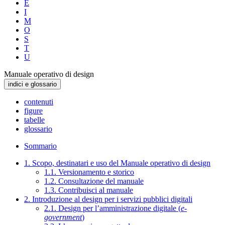
E
I
M
O
S
T
U
Manuale operativo di design
indici e glossario
contenuti
figure
tabelle
glossario
Sommario
1. Scopo, destinatari e uso del Manuale operativo di design
1.1. Versionamento e storico
1.2. Consultazione del manuale
1.3. Contribuisci al manuale
2. Introduzione al design per i servizi pubblici digitali
2.1. Design per l’amministrazione digitale (
e-
government
)