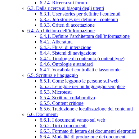
6.2.4. Ricerca sui forum
6.3. Dalla ricerca ai bisogni degli utenti
6.3.1. User stories per definire i contenuti
6.3.2. Job stories per definire i contenuti
6.3.3. Criteri di accettazione
6.4. Architettura dell’informazione
6.4.1. Definire l’architettura dell’informazione
6.4.2. Alberatura
6.4.3. Flussi di interazione
6.4.4. Sistemi di navigazione
6.4.5. Tipologie di contenuto (content type)
6.4.6. Ontologie e standard
6.4.7. Vocabolari controllati e tassonomie
6.5. Scrittura e linguaggio
6.5.1. Come leggono le persone sul web
6.5.2. Le regole per un linguaggio semplice
6.5.3. Microtesti
6.5.4. Scrittura collaborativa
6.5.5. Content critique
6.5.6. Traduzione e localizzazione dei contenuti
6.6. Documenti
6.6.1. I documenti vanno sul web
6.6.2. Tipi di documenti
6.6.3. Formato di lettura dei documenti elettronici
6.6.4. Modalità di produzione dei documenti