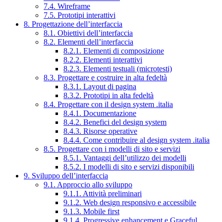
7.4. Wireframe
7.5. Prototipi interattivi
8. Progettazione dell’interfaccia
8.1. Obiettivi dell’interfaccia
8.2. Elementi dell’interfaccia
8.2.1. Elementi di composizione
8.2.2. Elementi interattivi
8.2.3. Elementi testuali (microtesti)
8.3. Progettare e costruire in alta fedeltà
8.3.1. Layout di pagina
8.3.2. Prototipi in alta fedeltà
8.4. Progettare con il design system .italia
8.4.1. Documentazione
8.4.2. Benefici del design system
8.4.3. Risorse operative
8.4.4. Come contribuire al design system .italia
8.5. Progettare con i modelli di sito e servizi
8.5.1. Vantaggi dell’utilizzo dei modelli
8.5.2. I modelli di sito e servizi disponibili
9. Sviluppo dell’interfaccia
9.1. Approccio allo sviluppo
9.1.1. Attività preliminari
9.1.2. Web design responsivo e accessibile
9.1.3. Mobile first
9.1.4. Progressive enhancement e Graceful