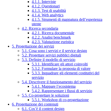
4.1.1. Interviste
4.1.2. Questionari
4.1.3. Test di usabilità
4.1.4. Web analytics
4.1.5. Strumenti di mappatura dell’esperienza
utente
4.2. Ricerca secondaria
4.2.1. Ricerca documentale
4.2.2. Analisi benchmark
4.2.3. Valutazione euristica
5. Progettazione dei servizi
5.1. Cosa sono i servizi e il service design
5.2. Progettare servizi pubblici digitali
5.3. Definire il modello di servizio
5.3.1. Identificare gli attori coinvolti
5.3.2. Formulare la proposta di valore
5.3.3. Inquadrare gli elementi costitutivi del
servizio
5.4. Descrivere il funzionamento del servizio
5.4.1. Mappare l’ecosistema
5.4.2. Rappresentare i flussi di servizio
5.5. Co-progettare le soluzioni
5.5.1. Workshop di co-progettazione
6. Progettazione dei contenuti
6.1. Cos’è il content design