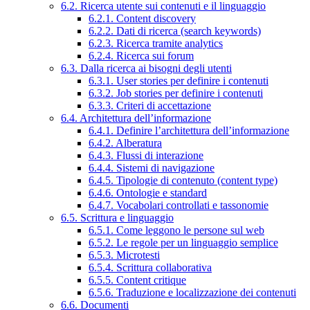
6.2. Ricerca utente sui contenuti e il linguaggio
6.2.1. Content discovery
6.2.2. Dati di ricerca (search keywords)
6.2.3. Ricerca tramite analytics
6.2.4. Ricerca sui forum
6.3. Dalla ricerca ai bisogni degli utenti
6.3.1. User stories per definire i contenuti
6.3.2. Job stories per definire i contenuti
6.3.3. Criteri di accettazione
6.4. Architettura dell’informazione
6.4.1. Definire l’architettura dell’informazione
6.4.2. Alberatura
6.4.3. Flussi di interazione
6.4.4. Sistemi di navigazione
6.4.5. Tipologie di contenuto (content type)
6.4.6. Ontologie e standard
6.4.7. Vocabolari controllati e tassonomie
6.5. Scrittura e linguaggio
6.5.1. Come leggono le persone sul web
6.5.2. Le regole per un linguaggio semplice
6.5.3. Microtesti
6.5.4. Scrittura collaborativa
6.5.5. Content critique
6.5.6. Traduzione e localizzazione dei contenuti
6.6. Documenti