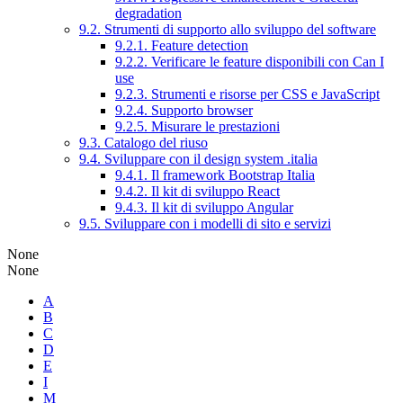
degradation
9.2. Strumenti di supporto allo sviluppo del software
9.2.1. Feature detection
9.2.2. Verificare le feature disponibili con Can I
use
9.2.3. Strumenti e risorse per CSS e JavaScript
9.2.4. Supporto browser
9.2.5. Misurare le prestazioni
9.3. Catalogo del riuso
9.4. Sviluppare con il design system .italia
9.4.1. Il framework Bootstrap Italia
9.4.2. Il kit di sviluppo React
9.4.3. Il kit di sviluppo Angular
9.5. Sviluppare con i modelli di sito e servizi
None
None
A
B
C
D
E
I
M