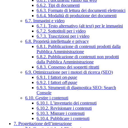
6.6.1. I documenti vanno sul web
6.6.2. Tipi di documenti
6.6.3. Formato di lettura dei documenti elettronici
6.6.4. Modalità di produzione dei documenti
6.7. Immagini e video
6.7.1. Testo alternativo (alt text) per le immagini
6.7.2. Sottotitoli per i video
6.7.3. Trascrizioni per i video
6.8. Proprietà intellettuale e privacy
6.8.1. Pubblicazione di contenuti prodotti dalla
Pubblica Amministrazione
6.8.2. Pubblicazione di contenuti non prodotti
dalla Pubblica Amministrazione
6.8.3. Consenso dei soggetti ritratti
6.9. Ottimizzazione per i motori di ricerca (SEO)
6.9.1. I fattori
on-page
6.9.2. I fattori
off-page
6.9.3. Strumenti di diagnostica SEO: Search
Console
6.10. Gestire i contenuti
6.10.1. L’inventario dei contenuti
6.10.2. Revisionare i contenuti
6.10.3. Migrare i contenuti
6.10.4. Pubblicare i contenuti
7. Progettazione dell’interazione