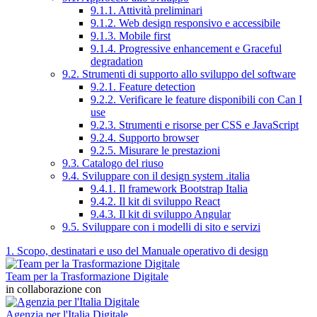
9.1.1. Attività preliminari
9.1.2. Web design responsivo e accessibile
9.1.3. Mobile first
9.1.4. Progressive enhancement e Graceful
degradation
9.2. Strumenti di supporto allo sviluppo del software
9.2.1. Feature detection
9.2.2. Verificare le feature disponibili con Can I
use
9.2.3. Strumenti e risorse per CSS e JavaScript
9.2.4. Supporto browser
9.2.5. Misurare le prestazioni
9.3. Catalogo del riuso
9.4. Sviluppare con il design system .italia
9.4.1. Il framework Bootstrap Italia
9.4.2. Il kit di sviluppo React
9.4.3. Il kit di sviluppo Angular
9.5. Sviluppare con i modelli di sito e servizi
1. Scopo, destinatari e uso del Manuale operativo di design
Team per la Trasformazione Digitale
in collaborazione con
Agenzia per l'Italia Digitale