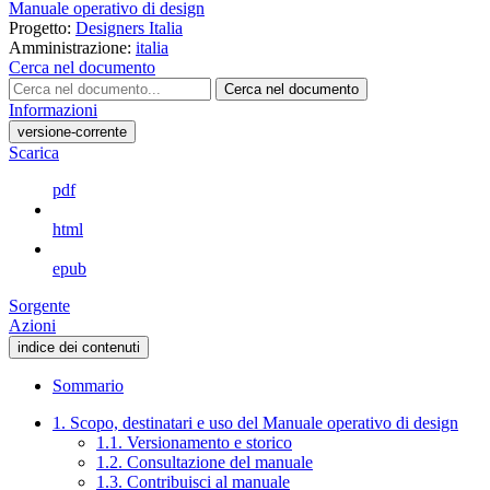
Manuale operativo di design
Progetto:
Designers Italia
Amministrazione:
italia
Cerca nel documento
Cerca nel documento
Informazioni
versione-corrente
Scarica
pdf
html
epub
Sorgente
Azioni
indice dei contenuti
Sommario
1. Scopo, destinatari e uso del Manuale operativo di design
1.1. Versionamento e storico
1.2. Consultazione del manuale
1.3. Contribuisci al manuale