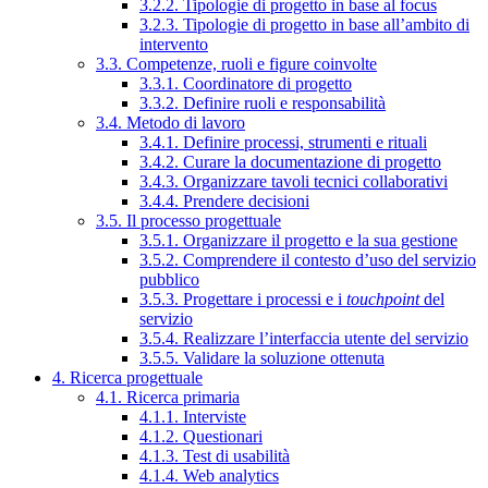
3.2.2. Tipologie di progetto in base al focus
3.2.3. Tipologie di progetto in base all’ambito di
intervento
3.3. Competenze, ruoli e figure coinvolte
3.3.1. Coordinatore di progetto
3.3.2. Definire ruoli e responsabilità
3.4. Metodo di lavoro
3.4.1. Definire processi, strumenti e rituali
3.4.2. Curare la documentazione di progetto
3.4.3. Organizzare tavoli tecnici collaborativi
3.4.4. Prendere decisioni
3.5. Il processo progettuale
3.5.1. Organizzare il progetto e la sua gestione
3.5.2. Comprendere il contesto d’uso del servizio
pubblico
3.5.3. Progettare i processi e i
touchpoint
del
servizio
3.5.4. Realizzare l’interfaccia utente del servizio
3.5.5. Validare la soluzione ottenuta
4. Ricerca progettuale
4.1. Ricerca primaria
4.1.1. Interviste
4.1.2. Questionari
4.1.3. Test di usabilità
4.1.4. Web analytics