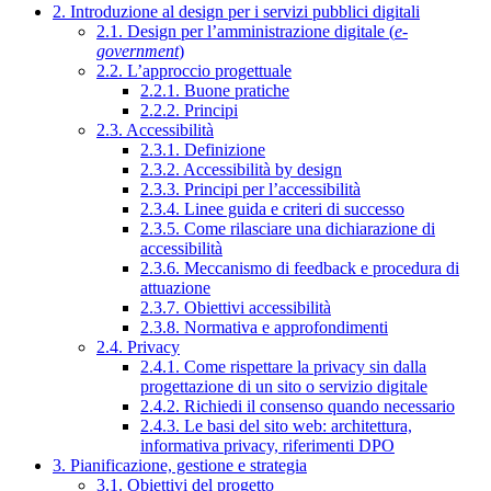
2. Introduzione al design per i servizi pubblici digitali
2.1. Design per l’amministrazione digitale (
e-
government
)
2.2. L’approccio progettuale
2.2.1. Buone pratiche
2.2.2. Principi
2.3. Accessibilità
2.3.1. Definizione
2.3.2. Accessibilità by design
2.3.3. Principi per l’accessibilità
2.3.4. Linee guida e criteri di successo
2.3.5. Come rilasciare una dichiarazione di
accessibilità
2.3.6. Meccanismo di feedback e procedura di
attuazione
2.3.7. Obiettivi accessibilità
2.3.8. Normativa e approfondimenti
2.4. Privacy
2.4.1. Come rispettare la privacy sin dalla
progettazione di un sito o servizio digitale
2.4.2. Richiedi il consenso quando necessario
2.4.3. Le basi del sito web: architettura,
informativa privacy, riferimenti DPO
3. Pianificazione, gestione e strategia
3.1. Obiettivi del progetto