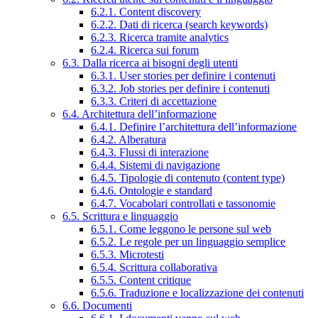
6.2.1. Content discovery
6.2.2. Dati di ricerca (search keywords)
6.2.3. Ricerca tramite analytics
6.2.4. Ricerca sui forum
6.3. Dalla ricerca ai bisogni degli utenti
6.3.1. User stories per definire i contenuti
6.3.2. Job stories per definire i contenuti
6.3.3. Criteri di accettazione
6.4. Architettura dell’informazione
6.4.1. Definire l’architettura dell’informazione
6.4.2. Alberatura
6.4.3. Flussi di interazione
6.4.4. Sistemi di navigazione
6.4.5. Tipologie di contenuto (content type)
6.4.6. Ontologie e standard
6.4.7. Vocabolari controllati e tassonomie
6.5. Scrittura e linguaggio
6.5.1. Come leggono le persone sul web
6.5.2. Le regole per un linguaggio semplice
6.5.3. Microtesti
6.5.4. Scrittura collaborativa
6.5.5. Content critique
6.5.6. Traduzione e localizzazione dei contenuti
6.6. Documenti