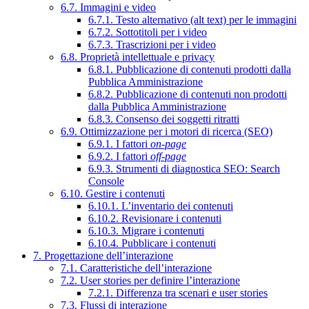
6.7. Immagini e video
6.7.1. Testo alternativo (alt text) per le immagini
6.7.2. Sottotitoli per i video
6.7.3. Trascrizioni per i video
6.8. Proprietà intellettuale e privacy
6.8.1. Pubblicazione di contenuti prodotti dalla
Pubblica Amministrazione
6.8.2. Pubblicazione di contenuti non prodotti
dalla Pubblica Amministrazione
6.8.3. Consenso dei soggetti ritratti
6.9. Ottimizzazione per i motori di ricerca (SEO)
6.9.1. I fattori
on-page
6.9.2. I fattori
off-page
6.9.3. Strumenti di diagnostica SEO: Search
Console
6.10. Gestire i contenuti
6.10.1. L’inventario dei contenuti
6.10.2. Revisionare i contenuti
6.10.3. Migrare i contenuti
6.10.4. Pubblicare i contenuti
7. Progettazione dell’interazione
7.1. Caratteristiche dell’interazione
7.2. User stories per definire l’interazione
7.2.1. Differenza tra scenari e user stories
7.3. Flussi di interazione