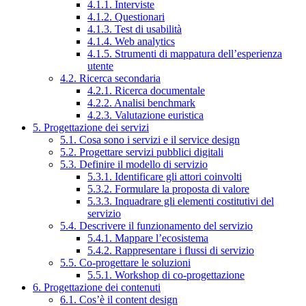
4.1.1. Interviste
4.1.2. Questionari
4.1.3. Test di usabilità
4.1.4. Web analytics
4.1.5. Strumenti di mappatura dell’esperienza
utente
4.2. Ricerca secondaria
4.2.1. Ricerca documentale
4.2.2. Analisi benchmark
4.2.3. Valutazione euristica
5. Progettazione dei servizi
5.1. Cosa sono i servizi e il service design
5.2. Progettare servizi pubblici digitali
5.3. Definire il modello di servizio
5.3.1. Identificare gli attori coinvolti
5.3.2. Formulare la proposta di valore
5.3.3. Inquadrare gli elementi costitutivi del
servizio
5.4. Descrivere il funzionamento del servizio
5.4.1. Mappare l’ecosistema
5.4.2. Rappresentare i flussi di servizio
5.5. Co-progettare le soluzioni
5.5.1. Workshop di co-progettazione
6. Progettazione dei contenuti
6.1. Cos’è il content design