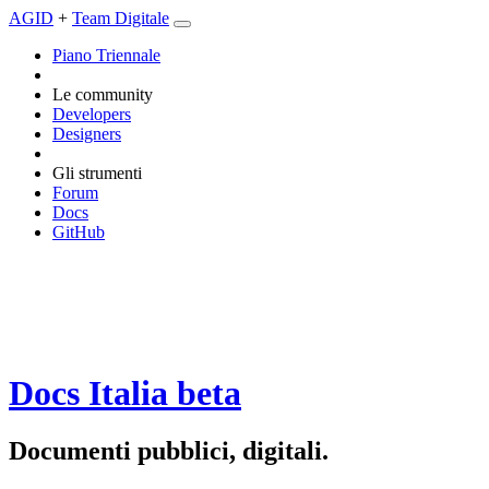
AGID
+
Team Digitale
Piano Triennale
Le community
Developers
Designers
Gli strumenti
Forum
Docs
GitHub
Docs Italia
beta
Documenti pubblici, digitali.