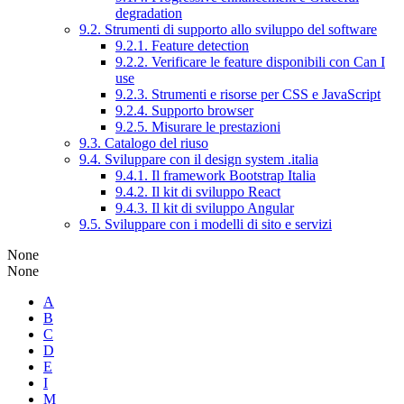
degradation
9.2. Strumenti di supporto allo sviluppo del software
9.2.1. Feature detection
9.2.2. Verificare le feature disponibili con Can I
use
9.2.3. Strumenti e risorse per CSS e JavaScript
9.2.4. Supporto browser
9.2.5. Misurare le prestazioni
9.3. Catalogo del riuso
9.4. Sviluppare con il design system .italia
9.4.1. Il framework Bootstrap Italia
9.4.2. Il kit di sviluppo React
9.4.3. Il kit di sviluppo Angular
9.5. Sviluppare con i modelli di sito e servizi
None
None
A
B
C
D
E
I
M