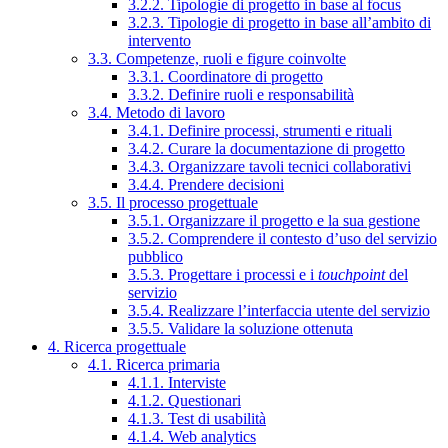
3.2.2. Tipologie di progetto in base al focus
3.2.3. Tipologie di progetto in base all’ambito di
intervento
3.3. Competenze, ruoli e figure coinvolte
3.3.1. Coordinatore di progetto
3.3.2. Definire ruoli e responsabilità
3.4. Metodo di lavoro
3.4.1. Definire processi, strumenti e rituali
3.4.2. Curare la documentazione di progetto
3.4.3. Organizzare tavoli tecnici collaborativi
3.4.4. Prendere decisioni
3.5. Il processo progettuale
3.5.1. Organizzare il progetto e la sua gestione
3.5.2. Comprendere il contesto d’uso del servizio
pubblico
3.5.3. Progettare i processi e i
touchpoint
del
servizio
3.5.4. Realizzare l’interfaccia utente del servizio
3.5.5. Validare la soluzione ottenuta
4. Ricerca progettuale
4.1. Ricerca primaria
4.1.1. Interviste
4.1.2. Questionari
4.1.3. Test di usabilità
4.1.4. Web analytics