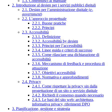
1.3. Contribuisci al manuale
2. Introduzione al design per i servizi pubblici digitali
2.1. Design per l’amministrazione digitale (
e-
government
)
2.2. L’approccio progettuale
2.2.1. Buone pratiche
2.2.2. Principi
2.3. Accessibilità
2.3.1. Definizione
2.3.2. Accessibilità by design
2.3.3. Principi per l’accessibilità
2.3.4. Linee guida e criteri di successo
2.3.5. Come rilasciare una dichiarazione di
accessibilità
2.3.6. Meccanismo di feedback e procedura di
attuazione
2.3.7. Obiettivi accessibilità
2.3.8. Normativa e approfondimenti
2.4. Privacy
2.4.1. Come rispettare la privacy sin dalla
progettazione di un sito o servizio digitale
2.4.2. Richiedi il consenso quando necessario
2.4.3. Le basi del sito web: architettura,
informativa privacy, riferimenti DPO
3. Pianificazione, gestione e strategia