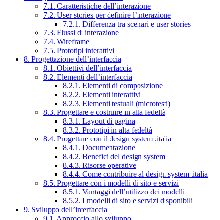
7.1. Caratteristiche dell’interazione
7.2. User stories per definire l’interazione
7.2.1. Differenza tra scenari e user stories
7.3. Flussi di interazione
7.4. Wireframe
7.5. Prototipi interattivi
8. Progettazione dell’interfaccia
8.1. Obiettivi dell’interfaccia
8.2. Elementi dell’interfaccia
8.2.1. Elementi di composizione
8.2.2. Elementi interattivi
8.2.3. Elementi testuali (microtesti)
8.3. Progettare e costruire in alta fedeltà
8.3.1. Layout di pagina
8.3.2. Prototipi in alta fedeltà
8.4. Progettare con il design system .italia
8.4.1. Documentazione
8.4.2. Benefici del design system
8.4.3. Risorse operative
8.4.4. Come contribuire al design system .italia
8.5. Progettare con i modelli di sito e servizi
8.5.1. Vantaggi dell’utilizzo dei modelli
8.5.2. I modelli di sito e servizi disponibili
9. Sviluppo dell’interfaccia
9.1. Approccio allo sviluppo