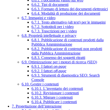
6.6.1. I documenti vanno sul web
6.6.2. Tipi di documenti
6.6.3. Formato di lettura dei documenti elettronici
6.6.4. Modalità di produzione dei documenti
6.7. Immagini e video
6.7.1. Testo alternativo (alt text) per le immagini
6.7.2. Sottotitoli per i video
6.7.3. Trascrizioni per i video
6.8. Proprietà intellettuale e privacy
6.8.1. Pubblicazione di contenuti prodotti dalla
Pubblica Amministrazione
6.8.2. Pubblicazione di contenuti non prodotti
dalla Pubblica Amministrazione
6.8.3. Consenso dei soggetti ritratti
6.9. Ottimizzazione per i motori di ricerca (SEO)
6.9.1. I fattori
on-page
6.9.2. I fattori
off-page
6.9.3. Strumenti di diagnostica SEO: Search
Console
6.10. Gestire i contenuti
6.10.1. L’inventario dei contenuti
6.10.2. Revisionare i contenuti
6.10.3. Migrare i contenuti
6.10.4. Pubblicare i contenuti
7. Progettazione dell’interazione