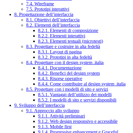
7.4. Wireframe
7.5. Prototipi interattivi
8. Progettazione dell’interfaccia
8.1. Obiettivi dell’interfaccia
8.2. Elementi dell’interfaccia
8.2.1. Elementi di composizione
8.2.2. Elementi interattivi
8.2.3. Elementi testuali (microtesti)
8.3. Progettare e costruire in alta fedeltà
8.3.1. Layout di pagina
8.3.2. Prototipi in alta fedeltà
8.4. Progettare con il design system .italia
8.4.1. Documentazione
8.4.2. Benefici del design system
8.4.3. Risorse operative
8.4.4. Come contribuire al design system .italia
8.5. Progettare con i modelli di sito e servizi
8.5.1. Vantaggi dell’utilizzo dei modelli
8.5.2. I modelli di sito e servizi disponibili
9. Sviluppo dell’interfaccia
9.1. Approccio allo sviluppo
9.1.1. Attività preliminari
9.1.2. Web design responsivo e accessibile
9.1.3. Mobile first
9.1.4. Progressive enhancement e Graceful