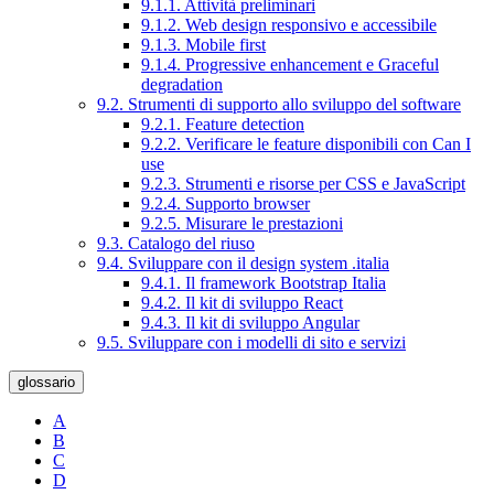
9.1.1. Attività preliminari
9.1.2. Web design responsivo e accessibile
9.1.3. Mobile first
9.1.4. Progressive enhancement e Graceful
degradation
9.2. Strumenti di supporto allo sviluppo del software
9.2.1. Feature detection
9.2.2. Verificare le feature disponibili con Can I
use
9.2.3. Strumenti e risorse per CSS e JavaScript
9.2.4. Supporto browser
9.2.5. Misurare le prestazioni
9.3. Catalogo del riuso
9.4. Sviluppare con il design system .italia
9.4.1. Il framework Bootstrap Italia
9.4.2. Il kit di sviluppo React
9.4.3. Il kit di sviluppo Angular
9.5. Sviluppare con i modelli di sito e servizi
glossario
A
B
C
D