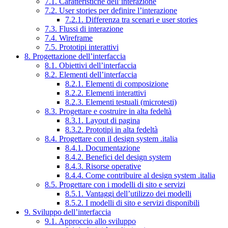
7.1. Caratteristiche dell’interazione
7.2. User stories per definire l’interazione
7.2.1. Differenza tra scenari e user stories
7.3. Flussi di interazione
7.4. Wireframe
7.5. Prototipi interattivi
8. Progettazione dell’interfaccia
8.1. Obiettivi dell’interfaccia
8.2. Elementi dell’interfaccia
8.2.1. Elementi di composizione
8.2.2. Elementi interattivi
8.2.3. Elementi testuali (microtesti)
8.3. Progettare e costruire in alta fedeltà
8.3.1. Layout di pagina
8.3.2. Prototipi in alta fedeltà
8.4. Progettare con il design system .italia
8.4.1. Documentazione
8.4.2. Benefici del design system
8.4.3. Risorse operative
8.4.4. Come contribuire al design system .italia
8.5. Progettare con i modelli di sito e servizi
8.5.1. Vantaggi dell’utilizzo dei modelli
8.5.2. I modelli di sito e servizi disponibili
9. Sviluppo dell’interfaccia
9.1. Approccio allo sviluppo