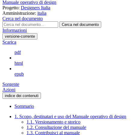
Manuale operativo di design
Progetto:
Designers Italia
Amministrazione:
italia
Cerca nel documento
Cerca nel documento
Informazioni
versione-corrente
Scarica
pdf
html
epub
Sorgente
Azioni
indice dei contenuti
Sommario
1. Scopo, destinatari e uso del Manuale operativo di design
1.1. Versionamento e storico
1.2. Consultazione del manuale
1.3. Contribuisci al manuale