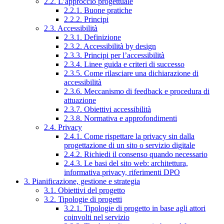
2.2. L’approccio progettuale
2.2.1. Buone pratiche
2.2.2. Principi
2.3. Accessibilità
2.3.1. Definizione
2.3.2. Accessibilità by design
2.3.3. Principi per l’accessibilità
2.3.4. Linee guida e criteri di successo
2.3.5. Come rilasciare una dichiarazione di
accessibilità
2.3.6. Meccanismo di feedback e procedura di
attuazione
2.3.7. Obiettivi accessibilità
2.3.8. Normativa e approfondimenti
2.4. Privacy
2.4.1. Come rispettare la privacy sin dalla
progettazione di un sito o servizio digitale
2.4.2. Richiedi il consenso quando necessario
2.4.3. Le basi del sito web: architettura,
informativa privacy, riferimenti DPO
3. Pianificazione, gestione e strategia
3.1. Obiettivi del progetto
3.2. Tipologie di progetti
3.2.1. Tipologie di progetto in base agli attori
coinvolti nel servizio