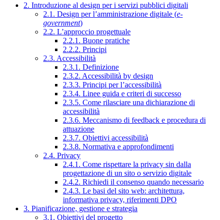
2. Introduzione al design per i servizi pubblici digitali
2.1. Design per l’amministrazione digitale (
e-
government
)
2.2. L’approccio progettuale
2.2.1. Buone pratiche
2.2.2. Principi
2.3. Accessibilità
2.3.1. Definizione
2.3.2. Accessibilità by design
2.3.3. Principi per l’accessibilità
2.3.4. Linee guida e criteri di successo
2.3.5. Come rilasciare una dichiarazione di
accessibilità
2.3.6. Meccanismo di feedback e procedura di
attuazione
2.3.7. Obiettivi accessibilità
2.3.8. Normativa e approfondimenti
2.4. Privacy
2.4.1. Come rispettare la privacy sin dalla
progettazione di un sito o servizio digitale
2.4.2. Richiedi il consenso quando necessario
2.4.3. Le basi del sito web: architettura,
informativa privacy, riferimenti DPO
3. Pianificazione, gestione e strategia
3.1. Obiettivi del progetto