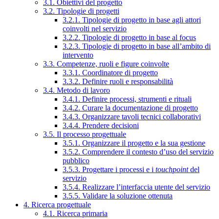
3.1. Obiettivi del progetto
3.2. Tipologie di progetti
3.2.1. Tipologie di progetto in base agli attori
coinvolti nel servizio
3.2.2. Tipologie di progetto in base al focus
3.2.3. Tipologie di progetto in base all’ambito di
intervento
3.3. Competenze, ruoli e figure coinvolte
3.3.1. Coordinatore di progetto
3.3.2. Definire ruoli e responsabilità
3.4. Metodo di lavoro
3.4.1. Definire processi, strumenti e rituali
3.4.2. Curare la documentazione di progetto
3.4.3. Organizzare tavoli tecnici collaborativi
3.4.4. Prendere decisioni
3.5. Il processo progettuale
3.5.1. Organizzare il progetto e la sua gestione
3.5.2. Comprendere il contesto d’uso del servizio
pubblico
3.5.3. Progettare i processi e i
touchpoint
del
servizio
3.5.4. Realizzare l’interfaccia utente del servizio
3.5.5. Validare la soluzione ottenuta
4. Ricerca progettuale
4.1. Ricerca primaria