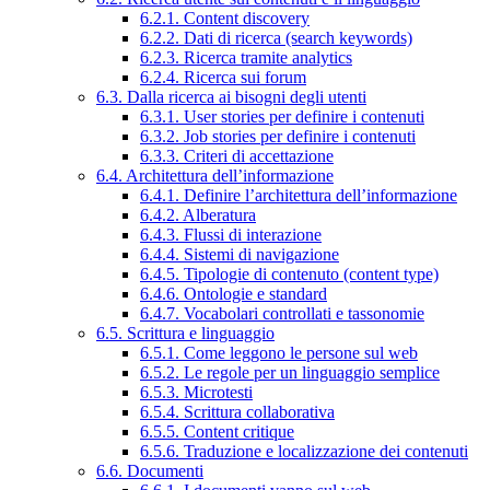
6.2.1. Content discovery
6.2.2. Dati di ricerca (search keywords)
6.2.3. Ricerca tramite analytics
6.2.4. Ricerca sui forum
6.3. Dalla ricerca ai bisogni degli utenti
6.3.1. User stories per definire i contenuti
6.3.2. Job stories per definire i contenuti
6.3.3. Criteri di accettazione
6.4. Architettura dell’informazione
6.4.1. Definire l’architettura dell’informazione
6.4.2. Alberatura
6.4.3. Flussi di interazione
6.4.4. Sistemi di navigazione
6.4.5. Tipologie di contenuto (content type)
6.4.6. Ontologie e standard
6.4.7. Vocabolari controllati e tassonomie
6.5. Scrittura e linguaggio
6.5.1. Come leggono le persone sul web
6.5.2. Le regole per un linguaggio semplice
6.5.3. Microtesti
6.5.4. Scrittura collaborativa
6.5.5. Content critique
6.5.6. Traduzione e localizzazione dei contenuti
6.6. Documenti