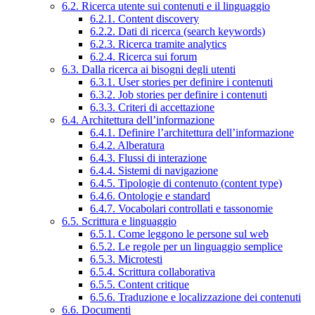
6.2. Ricerca utente sui contenuti e il linguaggio
6.2.1. Content discovery
6.2.2. Dati di ricerca (search keywords)
6.2.3. Ricerca tramite analytics
6.2.4. Ricerca sui forum
6.3. Dalla ricerca ai bisogni degli utenti
6.3.1. User stories per definire i contenuti
6.3.2. Job stories per definire i contenuti
6.3.3. Criteri di accettazione
6.4. Architettura dell’informazione
6.4.1. Definire l’architettura dell’informazione
6.4.2. Alberatura
6.4.3. Flussi di interazione
6.4.4. Sistemi di navigazione
6.4.5. Tipologie di contenuto (content type)
6.4.6. Ontologie e standard
6.4.7. Vocabolari controllati e tassonomie
6.5. Scrittura e linguaggio
6.5.1. Come leggono le persone sul web
6.5.2. Le regole per un linguaggio semplice
6.5.3. Microtesti
6.5.4. Scrittura collaborativa
6.5.5. Content critique
6.5.6. Traduzione e localizzazione dei contenuti
6.6. Documenti