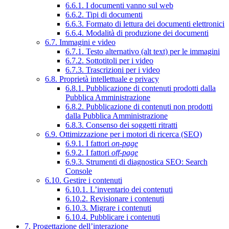
6.6.1. I documenti vanno sul web
6.6.2. Tipi di documenti
6.6.3. Formato di lettura dei documenti elettronici
6.6.4. Modalità di produzione dei documenti
6.7. Immagini e video
6.7.1. Testo alternativo (alt text) per le immagini
6.7.2. Sottotitoli per i video
6.7.3. Trascrizioni per i video
6.8. Proprietà intellettuale e privacy
6.8.1. Pubblicazione di contenuti prodotti dalla
Pubblica Amministrazione
6.8.2. Pubblicazione di contenuti non prodotti
dalla Pubblica Amministrazione
6.8.3. Consenso dei soggetti ritratti
6.9. Ottimizzazione per i motori di ricerca (SEO)
6.9.1. I fattori
on-page
6.9.2. I fattori
off-page
6.9.3. Strumenti di diagnostica SEO: Search
Console
6.10. Gestire i contenuti
6.10.1. L’inventario dei contenuti
6.10.2. Revisionare i contenuti
6.10.3. Migrare i contenuti
6.10.4. Pubblicare i contenuti
7. Progettazione dell’interazione