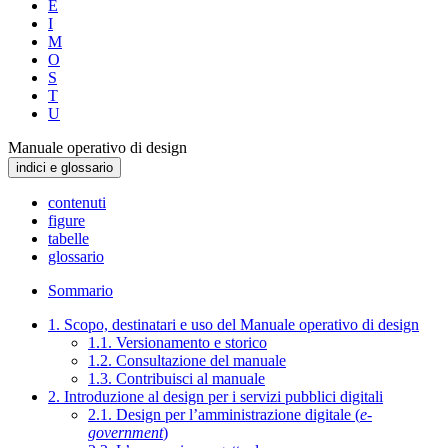
E
I
M
O
S
T
U
Manuale operativo di design
indici e glossario
contenuti
figure
tabelle
glossario
Sommario
1. Scopo, destinatari e uso del Manuale operativo di design
1.1. Versionamento e storico
1.2. Consultazione del manuale
1.3. Contribuisci al manuale
2. Introduzione al design per i servizi pubblici digitali
2.1. Design per l’amministrazione digitale (
e-
government
)