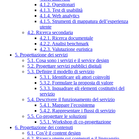
4.1.2. Questionari
4.1.3. Test di usabilità
4.1.4. Web analytics
4.1.5. Strumenti di mappatura dell’esperienza
utente
4.2. Ricerca secondaria
4.2.1. Ricerca documentale
4.2.2. Analisi benchmark
4.2.3. Valutazione euristica
5. Progettazione dei servizi
5.1. Cosa sono i servizi e il service design
5.2. Progettare servizi pubblici digitali
5.3. Definire il modello di servizio
5.3.1. Identificare gli attori coinvolti
5.3.2. Formulare la proposta di valore
5.3.3. Inquadrare gli elementi costitutivi del
servizio
5.4. Descrivere il funzionamento del servizio
5.4.1. Mappare l’ecosistema
5.4.2. Rappresentare i flussi di servizio
5.5. Co-progettare le soluzioni
5.5.1. Workshop di co-progettazione
6. Progettazione dei contenuti
6.1. Cos’è il content design
6.2. Ricerca utente sui contenuti e il linguaggio