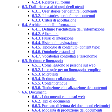
6.2.4. Ricerca sui forum
6.3. Dalla ricerca ai bisogni degli utenti
6.3.1. User stories per definire i contenuti
6.3.2. Job stories per definire i contenuti
6.3.3. Criteri di accettazione
6.4. Architettura dell’informazione
6.4.1. Definire l’architettura dell’informazione
6.4.2. Alberatura
6.4.3. Flussi di interazione
6.4.4. Sistemi di navigazione
6.4.5. Tipologie di contenuto (content type)
6.4.6. Ontologie e standard
6.4.7. Vocabolari controllati e tassonomie
6.5. Scrittura e linguaggio
6.5.1. Come leggono le persone sul web
6.5.2. Le regole per un linguaggio semplice
6.5.3. Microtesti
6.5.4. Scrittura collaborativa
6.5.5. Content critique
6.5.6. Traduzione e localizzazione dei contenuti
6.6. Documenti
6.6.1. I documenti vanno sul web
6.6.2. Tipi di documenti
6.6.3. Formato di lettura dei documenti elettronici
6.6.4. Modalità di produzione dei documenti