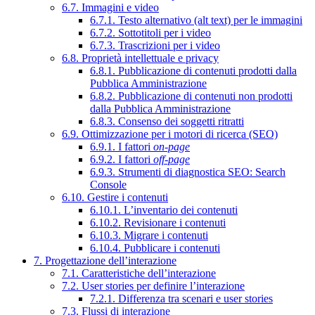
6.7. Immagini e video
6.7.1. Testo alternativo (alt text) per le immagini
6.7.2. Sottotitoli per i video
6.7.3. Trascrizioni per i video
6.8. Proprietà intellettuale e privacy
6.8.1. Pubblicazione di contenuti prodotti dalla
Pubblica Amministrazione
6.8.2. Pubblicazione di contenuti non prodotti
dalla Pubblica Amministrazione
6.8.3. Consenso dei soggetti ritratti
6.9. Ottimizzazione per i motori di ricerca (SEO)
6.9.1. I fattori
on-page
6.9.2. I fattori
off-page
6.9.3. Strumenti di diagnostica SEO: Search
Console
6.10. Gestire i contenuti
6.10.1. L’inventario dei contenuti
6.10.2. Revisionare i contenuti
6.10.3. Migrare i contenuti
6.10.4. Pubblicare i contenuti
7. Progettazione dell’interazione
7.1. Caratteristiche dell’interazione
7.2. User stories per definire l’interazione
7.2.1. Differenza tra scenari e user stories
7.3. Flussi di interazione