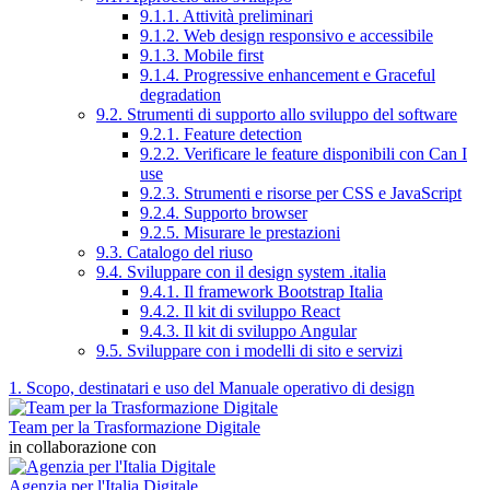
9.1.1. Attività preliminari
9.1.2. Web design responsivo e accessibile
9.1.3. Mobile first
9.1.4. Progressive enhancement e Graceful
degradation
9.2. Strumenti di supporto allo sviluppo del software
9.2.1. Feature detection
9.2.2. Verificare le feature disponibili con Can I
use
9.2.3. Strumenti e risorse per CSS e JavaScript
9.2.4. Supporto browser
9.2.5. Misurare le prestazioni
9.3. Catalogo del riuso
9.4. Sviluppare con il design system .italia
9.4.1. Il framework Bootstrap Italia
9.4.2. Il kit di sviluppo React
9.4.3. Il kit di sviluppo Angular
9.5. Sviluppare con i modelli di sito e servizi
1. Scopo, destinatari e uso del Manuale operativo di design
Team per la Trasformazione Digitale
in collaborazione con
Agenzia per l'Italia Digitale