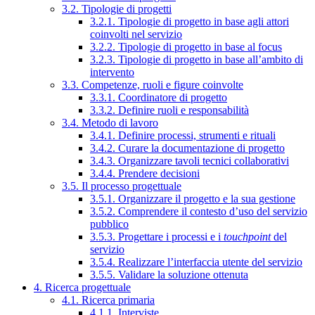
3.2. Tipologie di progetti
3.2.1. Tipologie di progetto in base agli attori
coinvolti nel servizio
3.2.2. Tipologie di progetto in base al focus
3.2.3. Tipologie di progetto in base all’ambito di
intervento
3.3. Competenze, ruoli e figure coinvolte
3.3.1. Coordinatore di progetto
3.3.2. Definire ruoli e responsabilità
3.4. Metodo di lavoro
3.4.1. Definire processi, strumenti e rituali
3.4.2. Curare la documentazione di progetto
3.4.3. Organizzare tavoli tecnici collaborativi
3.4.4. Prendere decisioni
3.5. Il processo progettuale
3.5.1. Organizzare il progetto e la sua gestione
3.5.2. Comprendere il contesto d’uso del servizio
pubblico
3.5.3. Progettare i processi e i
touchpoint
del
servizio
3.5.4. Realizzare l’interfaccia utente del servizio
3.5.5. Validare la soluzione ottenuta
4. Ricerca progettuale
4.1. Ricerca primaria
4.1.1. Interviste