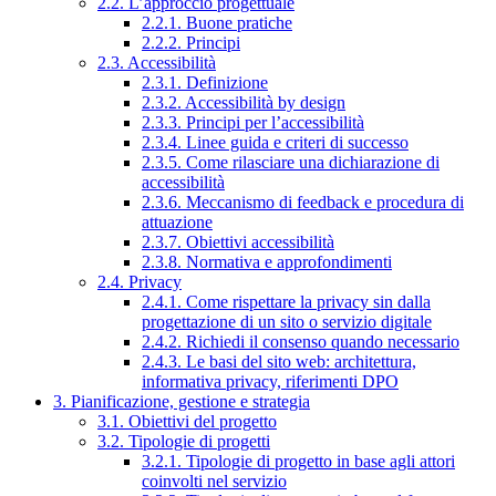
2.2. L’approccio progettuale
2.2.1. Buone pratiche
2.2.2. Principi
2.3. Accessibilità
2.3.1. Definizione
2.3.2. Accessibilità by design
2.3.3. Principi per l’accessibilità
2.3.4. Linee guida e criteri di successo
2.3.5. Come rilasciare una dichiarazione di
accessibilità
2.3.6. Meccanismo di feedback e procedura di
attuazione
2.3.7. Obiettivi accessibilità
2.3.8. Normativa e approfondimenti
2.4. Privacy
2.4.1. Come rispettare la privacy sin dalla
progettazione di un sito o servizio digitale
2.4.2. Richiedi il consenso quando necessario
2.4.3. Le basi del sito web: architettura,
informativa privacy, riferimenti DPO
3. Pianificazione, gestione e strategia
3.1. Obiettivi del progetto
3.2. Tipologie di progetti
3.2.1. Tipologie di progetto in base agli attori
coinvolti nel servizio