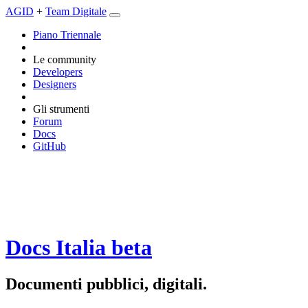
AGID
+
Team Digitale
Piano Triennale
Le community
Developers
Designers
Gli strumenti
Forum
Docs
GitHub
Docs Italia
beta
Documenti pubblici, digitali.