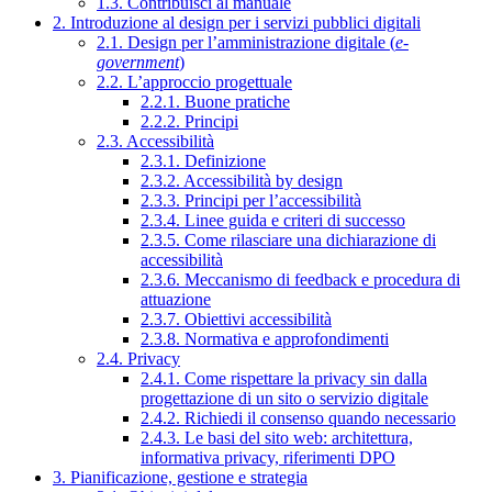
1.3. Contribuisci al manuale
2. Introduzione al design per i servizi pubblici digitali
2.1. Design per l’amministrazione digitale (
e-
government
)
2.2. L’approccio progettuale
2.2.1. Buone pratiche
2.2.2. Principi
2.3. Accessibilità
2.3.1. Definizione
2.3.2. Accessibilità by design
2.3.3. Principi per l’accessibilità
2.3.4. Linee guida e criteri di successo
2.3.5. Come rilasciare una dichiarazione di
accessibilità
2.3.6. Meccanismo di feedback e procedura di
attuazione
2.3.7. Obiettivi accessibilità
2.3.8. Normativa e approfondimenti
2.4. Privacy
2.4.1. Come rispettare la privacy sin dalla
progettazione di un sito o servizio digitale
2.4.2. Richiedi il consenso quando necessario
2.4.3. Le basi del sito web: architettura,
informativa privacy, riferimenti DPO
3. Pianificazione, gestione e strategia