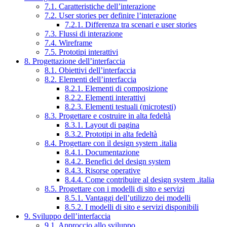
7.1. Caratteristiche dell’interazione
7.2. User stories per definire l’interazione
7.2.1. Differenza tra scenari e user stories
7.3. Flussi di interazione
7.4. Wireframe
7.5. Prototipi interattivi
8. Progettazione dell’interfaccia
8.1. Obiettivi dell’interfaccia
8.2. Elementi dell’interfaccia
8.2.1. Elementi di composizione
8.2.2. Elementi interattivi
8.2.3. Elementi testuali (microtesti)
8.3. Progettare e costruire in alta fedeltà
8.3.1. Layout di pagina
8.3.2. Prototipi in alta fedeltà
8.4. Progettare con il design system .italia
8.4.1. Documentazione
8.4.2. Benefici del design system
8.4.3. Risorse operative
8.4.4. Come contribuire al design system .italia
8.5. Progettare con i modelli di sito e servizi
8.5.1. Vantaggi dell’utilizzo dei modelli
8.5.2. I modelli di sito e servizi disponibili
9. Sviluppo dell’interfaccia
9.1. Approccio allo sviluppo