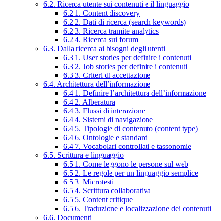
6.2. Ricerca utente sui contenuti e il linguaggio
6.2.1. Content discovery
6.2.2. Dati di ricerca (search keywords)
6.2.3. Ricerca tramite analytics
6.2.4. Ricerca sui forum
6.3. Dalla ricerca ai bisogni degli utenti
6.3.1. User stories per definire i contenuti
6.3.2. Job stories per definire i contenuti
6.3.3. Criteri di accettazione
6.4. Architettura dell’informazione
6.4.1. Definire l’architettura dell’informazione
6.4.2. Alberatura
6.4.3. Flussi di interazione
6.4.4. Sistemi di navigazione
6.4.5. Tipologie di contenuto (content type)
6.4.6. Ontologie e standard
6.4.7. Vocabolari controllati e tassonomie
6.5. Scrittura e linguaggio
6.5.1. Come leggono le persone sul web
6.5.2. Le regole per un linguaggio semplice
6.5.3. Microtesti
6.5.4. Scrittura collaborativa
6.5.5. Content critique
6.5.6. Traduzione e localizzazione dei contenuti
6.6. Documenti