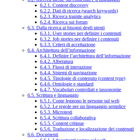
6.2.1. Content discovery
6.2.2. Dati di ricerca (search keywords)
6.2.3. Ricerca tramite analytics
6.2.4. Ricerca sui forum
6.3. Dalla ricerca ai bisogni degli utenti
6.3.1. User stories per definire i contenuti
6.3.2. Job stories per definire i contenuti
6.3.3. Criteri di accettazione
6.4. Architettura dell’informazione
6.4.1. Definire l’architettura dell’informazione
6.4.2. Alberatura
6.4.3. Flussi di interazione
6.4.4. Sistemi di navigazione
6.4.5. Tipologie di contenuto (content type)
6.4.6. Ontologie e standard
6.4.7. Vocabolari controllati e tassonomie
6.5. Scrittura e linguaggio
6.5.1. Come leggono le persone sul web
6.5.2. Le regole per un linguaggio semplice
6.5.3. Microtesti
6.5.4. Scrittura collaborativa
6.5.5. Content critique
6.5.6. Traduzione e localizzazione dei contenuti
6.6. Documenti