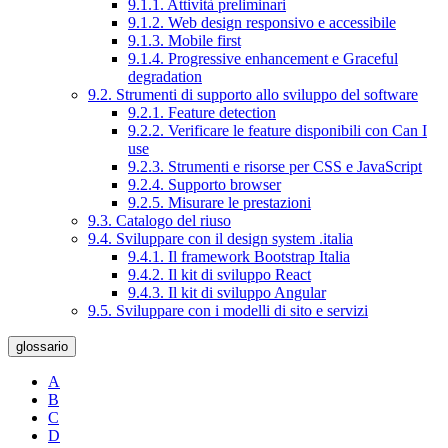
9.1.1. Attività preliminari
9.1.2. Web design responsivo e accessibile
9.1.3. Mobile first
9.1.4. Progressive enhancement e Graceful
degradation
9.2. Strumenti di supporto allo sviluppo del software
9.2.1. Feature detection
9.2.2. Verificare le feature disponibili con Can I
use
9.2.3. Strumenti e risorse per CSS e JavaScript
9.2.4. Supporto browser
9.2.5. Misurare le prestazioni
9.3. Catalogo del riuso
9.4. Sviluppare con il design system .italia
9.4.1. Il framework Bootstrap Italia
9.4.2. Il kit di sviluppo React
9.4.3. Il kit di sviluppo Angular
9.5. Sviluppare con i modelli di sito e servizi
glossario
A
B
C
D