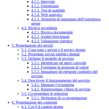
4.1.1. Interviste
4.1.2. Questionari
4.1.3. Test di usabilità
4.1.4. Web analytics
4.1.5. Strumenti di mappatura dell’esperienza
utente
4.2. Ricerca secondaria
4.2.1. Ricerca documentale
4.2.2. Analisi benchmark
4.2.3. Valutazione euristica
5. Progettazione dei servizi
5.1. Cosa sono i servizi e il service design
5.2. Progettare servizi pubblici digitali
5.3. Definire il modello di servizio
5.3.1. Identificare gli attori coinvolti
5.3.2. Formulare la proposta di valore
5.3.3. Inquadrare gli elementi costitutivi del
servizio
5.4. Descrivere il funzionamento del servizio
5.4.1. Mappare l’ecosistema
5.4.2. Rappresentare i flussi di servizio
5.5. Co-progettare le soluzioni
5.5.1. Workshop di co-progettazione
6. Progettazione dei contenuti
6.1. Cos’è il content design