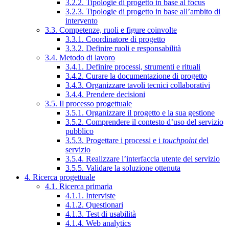
3.2.2. Tipologie di progetto in base al focus
3.2.3. Tipologie di progetto in base all’ambito di
intervento
3.3. Competenze, ruoli e figure coinvolte
3.3.1. Coordinatore di progetto
3.3.2. Definire ruoli e responsabilità
3.4. Metodo di lavoro
3.4.1. Definire processi, strumenti e rituali
3.4.2. Curare la documentazione di progetto
3.4.3. Organizzare tavoli tecnici collaborativi
3.4.4. Prendere decisioni
3.5. Il processo progettuale
3.5.1. Organizzare il progetto e la sua gestione
3.5.2. Comprendere il contesto d’uso del servizio
pubblico
3.5.3. Progettare i processi e i
touchpoint
del
servizio
3.5.4. Realizzare l’interfaccia utente del servizio
3.5.5. Validare la soluzione ottenuta
4. Ricerca progettuale
4.1. Ricerca primaria
4.1.1. Interviste
4.1.2. Questionari
4.1.3. Test di usabilità
4.1.4. Web analytics