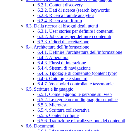
6.2.1. Content discovery
6.2.2. Dati di ricerca (search keywords)
6.2.3. Ricerca tramite analytics
6.2.4. Ricerca sui forum
6.3. Dalla ricerca ai bisogni degli utenti
6.3.1. User stories per definire i contenuti
6.3.2. Job stories per definire i contenuti
6.3.3. Criteri di accettazione
6.4. Architettura dell’informazione
6.4.1. Definire l’architettura dell’informazione
6.4.2. Alberatura
6.4.3. Flussi di interazione
6.4.4. Sistemi di navigazione
6.4.5. Tipologie di contenuto (content type)
6.4.6. Ontologie e standard
6.4.7. Vocabolari controllati e tassonomie
6.5. Scrittura e linguaggio
6.5.1. Come leggono le persone sul web
6.5.2. Le regole per un linguaggio semplice
6.5.3. Microtesti
6.5.4. Scrittura collaborativa
6.5.5. Content critique
6.5.6. Traduzione e localizzazione dei contenuti
6.6. Documenti