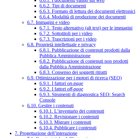
6.6.1. I documenti vanno sul web
6.6.2. Tipi di documenti
6.6.3. Formato di lettura dei documenti elettronici
6.6.4. Modalità di produzione dei documenti
6.7. Immagini e video
6.7.1. Testo alternativo (alt text) per le immagini
6.7.2. Sottotitoli per i video
6.7.3. Trascrizioni per i video
6.8. Proprietà intellettuale e privacy
6.8.1. Pubblicazione di contenuti prodotti dalla
Pubblica Amministrazione
6.8.2. Pubblicazione di contenuti non prodotti
dalla Pubblica Amministrazione
6.8.3. Consenso dei soggetti ritratti
6.9. Ottimizzazione per i motori di ricerca (SEO)
6.9.1. I fattori
on-page
6.9.2. I fattori
off-page
6.9.3. Strumenti di diagnostica SEO: Search
Console
6.10. Gestire i contenuti
6.10.1. L’inventario dei contenuti
6.10.2. Revisionare i contenuti
6.10.3. Migrare i contenuti
6.10.4. Pubblicare i contenuti
7. Progettazione dell’interazione