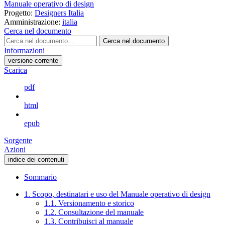
Manuale operativo di design
Progetto:
Designers Italia
Amministrazione:
italia
Cerca nel documento
Cerca nel documento
Informazioni
versione-corrente
Scarica
pdf
html
epub
Sorgente
Azioni
indice dei contenuti
Sommario
1. Scopo, destinatari e uso del Manuale operativo di design
1.1. Versionamento e storico
1.2. Consultazione del manuale
1.3. Contribuisci al manuale