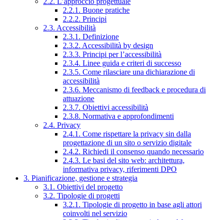
2.2. L’approccio progettuale
2.2.1. Buone pratiche
2.2.2. Principi
2.3. Accessibilità
2.3.1. Definizione
2.3.2. Accessibilità by design
2.3.3. Principi per l’accessibilità
2.3.4. Linee guida e criteri di successo
2.3.5. Come rilasciare una dichiarazione di
accessibilità
2.3.6. Meccanismo di feedback e procedura di
attuazione
2.3.7. Obiettivi accessibilità
2.3.8. Normativa e approfondimenti
2.4. Privacy
2.4.1. Come rispettare la privacy sin dalla
progettazione di un sito o servizio digitale
2.4.2. Richiedi il consenso quando necessario
2.4.3. Le basi del sito web: architettura,
informativa privacy, riferimenti DPO
3. Pianificazione, gestione e strategia
3.1. Obiettivi del progetto
3.2. Tipologie di progetti
3.2.1. Tipologie di progetto in base agli attori
coinvolti nel servizio