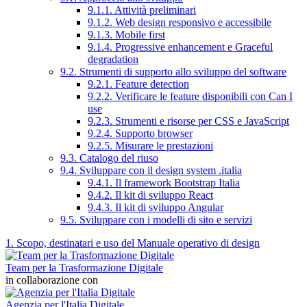
9.1.1. Attività preliminari
9.1.2. Web design responsivo e accessibile
9.1.3. Mobile first
9.1.4. Progressive enhancement e Graceful
degradation
9.2. Strumenti di supporto allo sviluppo del software
9.2.1. Feature detection
9.2.2. Verificare le feature disponibili con Can I
use
9.2.3. Strumenti e risorse per CSS e JavaScript
9.2.4. Supporto browser
9.2.5. Misurare le prestazioni
9.3. Catalogo del riuso
9.4. Sviluppare con il design system .italia
9.4.1. Il framework Bootstrap Italia
9.4.2. Il kit di sviluppo React
9.4.3. Il kit di sviluppo Angular
9.5. Sviluppare con i modelli di sito e servizi
1. Scopo, destinatari e uso del Manuale operativo di design
Team per la Trasformazione Digitale
in collaborazione con
Agenzia per l'Italia Digitale