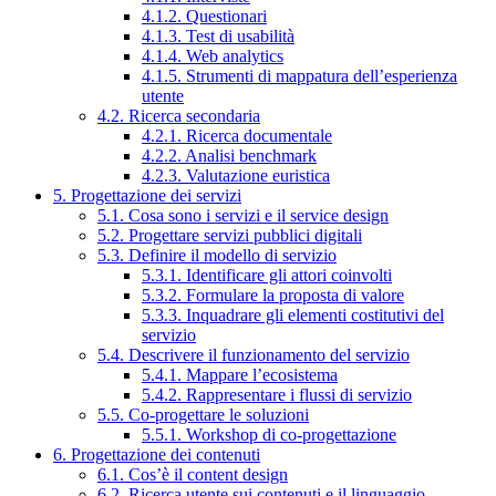
4.1.2. Questionari
4.1.3. Test di usabilità
4.1.4. Web analytics
4.1.5. Strumenti di mappatura dell’esperienza
utente
4.2. Ricerca secondaria
4.2.1. Ricerca documentale
4.2.2. Analisi benchmark
4.2.3. Valutazione euristica
5. Progettazione dei servizi
5.1. Cosa sono i servizi e il service design
5.2. Progettare servizi pubblici digitali
5.3. Definire il modello di servizio
5.3.1. Identificare gli attori coinvolti
5.3.2. Formulare la proposta di valore
5.3.3. Inquadrare gli elementi costitutivi del
servizio
5.4. Descrivere il funzionamento del servizio
5.4.1. Mappare l’ecosistema
5.4.2. Rappresentare i flussi di servizio
5.5. Co-progettare le soluzioni
5.5.1. Workshop di co-progettazione
6. Progettazione dei contenuti
6.1. Cos’è il content design
6.2. Ricerca utente sui contenuti e il linguaggio