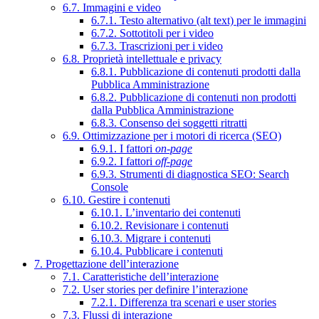
6.7. Immagini e video
6.7.1. Testo alternativo (alt text) per le immagini
6.7.2. Sottotitoli per i video
6.7.3. Trascrizioni per i video
6.8. Proprietà intellettuale e privacy
6.8.1. Pubblicazione di contenuti prodotti dalla
Pubblica Amministrazione
6.8.2. Pubblicazione di contenuti non prodotti
dalla Pubblica Amministrazione
6.8.3. Consenso dei soggetti ritratti
6.9. Ottimizzazione per i motori di ricerca (SEO)
6.9.1. I fattori
on-page
6.9.2. I fattori
off-page
6.9.3. Strumenti di diagnostica SEO: Search
Console
6.10. Gestire i contenuti
6.10.1. L’inventario dei contenuti
6.10.2. Revisionare i contenuti
6.10.3. Migrare i contenuti
6.10.4. Pubblicare i contenuti
7. Progettazione dell’interazione
7.1. Caratteristiche dell’interazione
7.2. User stories per definire l’interazione
7.2.1. Differenza tra scenari e user stories
7.3. Flussi di interazione