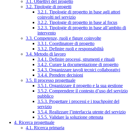
3.1. Obiettivi del progetto
3.2. Tipologie di progetti
3.2.1. Tipologie di progetto in base agli attori
coinvolti nel servizio
3.2.2. Tipologie di progetto in base al focus
3.2.3. Tipologie di progetto in base all’ambito di
intervento
3.3. Competenze, ruoli e figure coinvolte
3.3.1. Coordinatore di progetto
3.3.2. Definire ruoli e responsabilità
3.4. Metodo di lavoro
3.4.1. Definire processi, strumenti e rituali
3.4.2. Curare la documentazione di progetto
3.4.3. Organizzare tavoli tecnici collaborativi
3.4.4. Prendere decisioni
3.5. Il processo progettuale
3.5.1. Organizzare il progetto e la sua gestione
3.5.2. Comprendere il contesto d’uso del servizio
pubblico
3.5.3. Progettare i processi e i
touchpoint
del
servizio
3.5.4. Realizzare l’interfaccia utente del servizio
3.5.5. Validare la soluzione ottenuta
4. Ricerca progettuale
4.1. Ricerca primaria