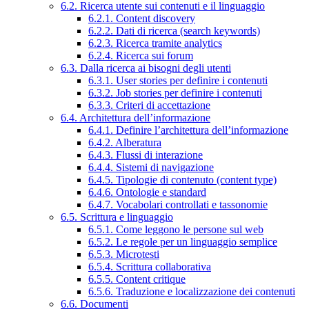
6.2. Ricerca utente sui contenuti e il linguaggio
6.2.1. Content discovery
6.2.2. Dati di ricerca (search keywords)
6.2.3. Ricerca tramite analytics
6.2.4. Ricerca sui forum
6.3. Dalla ricerca ai bisogni degli utenti
6.3.1. User stories per definire i contenuti
6.3.2. Job stories per definire i contenuti
6.3.3. Criteri di accettazione
6.4. Architettura dell’informazione
6.4.1. Definire l’architettura dell’informazione
6.4.2. Alberatura
6.4.3. Flussi di interazione
6.4.4. Sistemi di navigazione
6.4.5. Tipologie di contenuto (content type)
6.4.6. Ontologie e standard
6.4.7. Vocabolari controllati e tassonomie
6.5. Scrittura e linguaggio
6.5.1. Come leggono le persone sul web
6.5.2. Le regole per un linguaggio semplice
6.5.3. Microtesti
6.5.4. Scrittura collaborativa
6.5.5. Content critique
6.5.6. Traduzione e localizzazione dei contenuti
6.6. Documenti