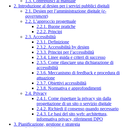
1.3. Contribuisci al manuale
2. Introduzione al design per i servizi pubblici digitali
2.1. Design per l’amministrazione digitale (
e-
government
)
2.2. L’approccio progettuale
2.2.1. Buone pratiche
2.2.2. Principi
2.3. Accessibilità
2.3.1. Definizione
2.3.2. Accessibilità by design
2.3.3. Principi per l’accessibilità
2.3.4. Linee guida e criteri di successo
2.3.5. Come rilasciare una dichiarazione di
accessibilità
2.3.6. Meccanismo di feedback e procedura di
attuazione
2.3.7. Obiettivi accessibilità
2.3.8. Normativa e approfondimenti
2.4. Privacy
2.4.1. Come rispettare la privacy sin dalla
progettazione di un sito o servizio digitale
2.4.2. Richiedi il consenso quando necessario
2.4.3. Le basi del sito web: architettura,
informativa privacy, riferimenti DPO
3. Pianificazione, gestione e strategia