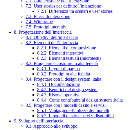
7.1. Caratteristiche dell’interazione
7.2. User stories per definire l’interazione
7.2.1. Differenza tra scenari e user stories
7.3. Flussi di interazione
7.4. Wireframe
7.5. Prototipi interattivi
8. Progettazione dell’interfaccia
8.1. Obiettivi dell’interfaccia
8.2. Elementi dell’interfaccia
8.2.1. Elementi di composizione
8.2.2. Elementi interattivi
8.2.3. Elementi testuali (microtesti)
8.3. Progettare e costruire in alta fedeltà
8.3.1. Layout di pagina
8.3.2. Prototipi in alta fedeltà
8.4. Progettare con il design system .italia
8.4.1. Documentazione
8.4.2. Benefici del design system
8.4.3. Risorse operative
8.4.4. Come contribuire al design system .italia
8.5. Progettare con i modelli di sito e servizi
8.5.1. Vantaggi dell’utilizzo dei modelli
8.5.2. I modelli di sito e servizi disponibili
9. Sviluppo dell’interfaccia
9.1. Approccio allo sviluppo