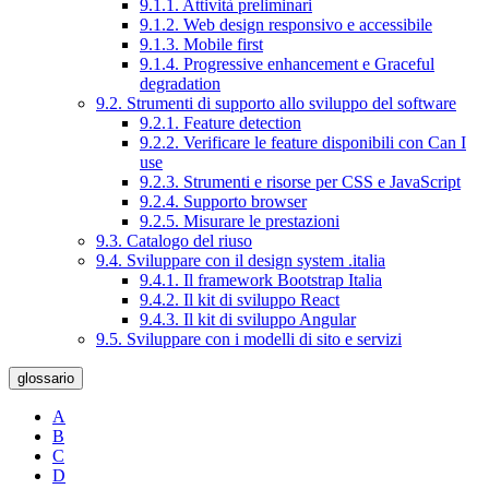
9.1.1. Attività preliminari
9.1.2. Web design responsivo e accessibile
9.1.3. Mobile first
9.1.4. Progressive enhancement e Graceful
degradation
9.2. Strumenti di supporto allo sviluppo del software
9.2.1. Feature detection
9.2.2. Verificare le feature disponibili con Can I
use
9.2.3. Strumenti e risorse per CSS e JavaScript
9.2.4. Supporto browser
9.2.5. Misurare le prestazioni
9.3. Catalogo del riuso
9.4. Sviluppare con il design system .italia
9.4.1. Il framework Bootstrap Italia
9.4.2. Il kit di sviluppo React
9.4.3. Il kit di sviluppo Angular
9.5. Sviluppare con i modelli di sito e servizi
glossario
A
B
C
D