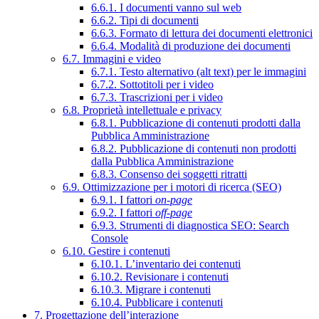
6.6.1. I documenti vanno sul web
6.6.2. Tipi di documenti
6.6.3. Formato di lettura dei documenti elettronici
6.6.4. Modalità di produzione dei documenti
6.7. Immagini e video
6.7.1. Testo alternativo (alt text) per le immagini
6.7.2. Sottotitoli per i video
6.7.3. Trascrizioni per i video
6.8. Proprietà intellettuale e privacy
6.8.1. Pubblicazione di contenuti prodotti dalla
Pubblica Amministrazione
6.8.2. Pubblicazione di contenuti non prodotti
dalla Pubblica Amministrazione
6.8.3. Consenso dei soggetti ritratti
6.9. Ottimizzazione per i motori di ricerca (SEO)
6.9.1. I fattori
on-page
6.9.2. I fattori
off-page
6.9.3. Strumenti di diagnostica SEO: Search
Console
6.10. Gestire i contenuti
6.10.1. L’inventario dei contenuti
6.10.2. Revisionare i contenuti
6.10.3. Migrare i contenuti
6.10.4. Pubblicare i contenuti
7. Progettazione dell’interazione