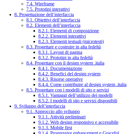
7.4. Wireframe
7.5. Prototipi interattivi
8. Progettazione dell’interfaccia
8.1. Obiettivi dell’interfaccia
8.2. Elementi dell’interfaccia
8.2.1. Elementi di composizione
8.2.2. Elementi interattivi
8.2.3. Elementi testuali (microtesti)
8.3. Progettare e costruire in alta fedeltà
8.3.1. Layout di pagina
8.3.2. Prototipi in alta fedeltà
8.4. Progettare con il design system .italia
8.4.1. Documentazione
8.4.2. Benefici del design system
8.4.3. Risorse operative
8.4.4. Come contribuire al design system .italia
8.5. Progettare con i modelli di sito e servizi
8.5.1. Vantaggi dell’utilizzo dei modelli
8.5.2. I modelli di sito e servizi disponibili
9. Sviluppo dell’interfaccia
9.1. Approccio allo sviluppo
9.1.1. Attività preliminari
9.1.2. Web design responsivo e accessibile
9.1.3. Mobile first
9.1.4. Progressive enhancement e Graceful