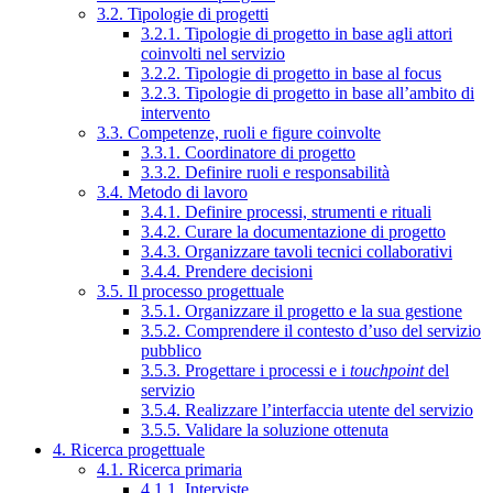
3.2. Tipologie di progetti
3.2.1. Tipologie di progetto in base agli attori
coinvolti nel servizio
3.2.2. Tipologie di progetto in base al focus
3.2.3. Tipologie di progetto in base all’ambito di
intervento
3.3. Competenze, ruoli e figure coinvolte
3.3.1. Coordinatore di progetto
3.3.2. Definire ruoli e responsabilità
3.4. Metodo di lavoro
3.4.1. Definire processi, strumenti e rituali
3.4.2. Curare la documentazione di progetto
3.4.3. Organizzare tavoli tecnici collaborativi
3.4.4. Prendere decisioni
3.5. Il processo progettuale
3.5.1. Organizzare il progetto e la sua gestione
3.5.2. Comprendere il contesto d’uso del servizio
pubblico
3.5.3. Progettare i processi e i
touchpoint
del
servizio
3.5.4. Realizzare l’interfaccia utente del servizio
3.5.5. Validare la soluzione ottenuta
4. Ricerca progettuale
4.1. Ricerca primaria
4.1.1. Interviste