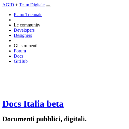
AGID
+
Team Digitale
Piano Triennale
Le community
Developers
Designers
Gli strumenti
Forum
Docs
GitHub
Docs Italia
beta
Documenti pubblici, digitali.