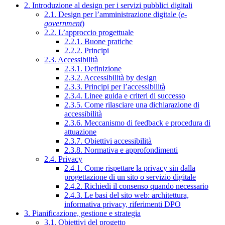
2. Introduzione al design per i servizi pubblici digitali
2.1. Design per l’amministrazione digitale (
e-
government
)
2.2. L’approccio progettuale
2.2.1. Buone pratiche
2.2.2. Principi
2.3. Accessibilità
2.3.1. Definizione
2.3.2. Accessibilità by design
2.3.3. Principi per l’accessibilità
2.3.4. Linee guida e criteri di successo
2.3.5. Come rilasciare una dichiarazione di
accessibilità
2.3.6. Meccanismo di feedback e procedura di
attuazione
2.3.7. Obiettivi accessibilità
2.3.8. Normativa e approfondimenti
2.4. Privacy
2.4.1. Come rispettare la privacy sin dalla
progettazione di un sito o servizio digitale
2.4.2. Richiedi il consenso quando necessario
2.4.3. Le basi del sito web: architettura,
informativa privacy, riferimenti DPO
3. Pianificazione, gestione e strategia
3.1. Obiettivi del progetto