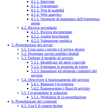
4.1.1. Interviste
4.1.2. Questionari
4.1.3. Test di usabilità
4.1.4. Web analytics
4.1.5. Strumenti di mappatura dell’esperienza
utente
4.2. Ricerca secondaria
4.2.1. Ricerca documentale
4.2.2. Analisi benchmark
4.2.3. Valutazione euristica
5. Progettazione dei servizi
5.1. Cosa sono i servizi e il service design
5.2. Progettare servizi pubblici digitali
5.3. Definire il modello di servizio
5.3.1. Identificare gli attori coinvolti
5.3.2. Formulare la proposta di valore
5.3.3. Inquadrare gli elementi costitutivi del
servizio
5.4. Descrivere il funzionamento del servizio
5.4.1. Mappare l’ecosistema
5.4.2. Rappresentare i flussi di servizio
5.5. Co-progettare le soluzioni
5.5.1. Workshop di co-progettazione
6. Progettazione dei contenuti
6.1. Cos’è il content design