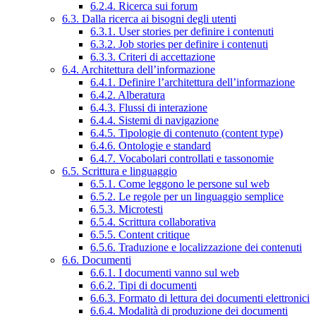
6.2.4. Ricerca sui forum
6.3. Dalla ricerca ai bisogni degli utenti
6.3.1. User stories per definire i contenuti
6.3.2. Job stories per definire i contenuti
6.3.3. Criteri di accettazione
6.4. Architettura dell’informazione
6.4.1. Definire l’architettura dell’informazione
6.4.2. Alberatura
6.4.3. Flussi di interazione
6.4.4. Sistemi di navigazione
6.4.5. Tipologie di contenuto (content type)
6.4.6. Ontologie e standard
6.4.7. Vocabolari controllati e tassonomie
6.5. Scrittura e linguaggio
6.5.1. Come leggono le persone sul web
6.5.2. Le regole per un linguaggio semplice
6.5.3. Microtesti
6.5.4. Scrittura collaborativa
6.5.5. Content critique
6.5.6. Traduzione e localizzazione dei contenuti
6.6. Documenti
6.6.1. I documenti vanno sul web
6.6.2. Tipi di documenti
6.6.3. Formato di lettura dei documenti elettronici
6.6.4. Modalità di produzione dei documenti