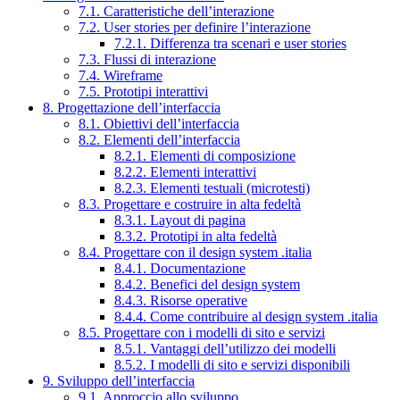
7.1. Caratteristiche dell’interazione
7.2. User stories per definire l’interazione
7.2.1. Differenza tra scenari e user stories
7.3. Flussi di interazione
7.4. Wireframe
7.5. Prototipi interattivi
8. Progettazione dell’interfaccia
8.1. Obiettivi dell’interfaccia
8.2. Elementi dell’interfaccia
8.2.1. Elementi di composizione
8.2.2. Elementi interattivi
8.2.3. Elementi testuali (microtesti)
8.3. Progettare e costruire in alta fedeltà
8.3.1. Layout di pagina
8.3.2. Prototipi in alta fedeltà
8.4. Progettare con il design system .italia
8.4.1. Documentazione
8.4.2. Benefici del design system
8.4.3. Risorse operative
8.4.4. Come contribuire al design system .italia
8.5. Progettare con i modelli di sito e servizi
8.5.1. Vantaggi dell’utilizzo dei modelli
8.5.2. I modelli di sito e servizi disponibili
9. Sviluppo dell’interfaccia
9.1. Approccio allo sviluppo