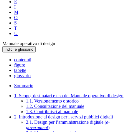
E
I
M
O
S
T
U
Manuale operativo di design
indici e glossario
contenuti
figure
tabelle
glossario
Sommario
1. Scopo, destinatari e uso del Manuale operativo di design
1.1. Versionamento e storico
1.2. Consultazione del manuale
1.3. Contribuisci al manuale
2. Introduzione al design per i servizi pubblici digitali
2.1. Design per l’amministrazione digitale (
e-
government
)