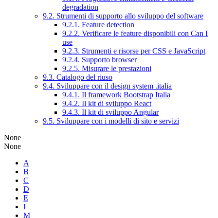
degradation
9.2. Strumenti di supporto allo sviluppo del software
9.2.1. Feature detection
9.2.2. Verificare le feature disponibili con Can I
use
9.2.3. Strumenti e risorse per CSS e JavaScript
9.2.4. Supporto browser
9.2.5. Misurare le prestazioni
9.3. Catalogo del riuso
9.4. Sviluppare con il design system .italia
9.4.1. Il framework Bootstrap Italia
9.4.2. Il kit di sviluppo React
9.4.3. Il kit di sviluppo Angular
9.5. Sviluppare con i modelli di sito e servizi
None
None
A
B
C
D
E
I
M