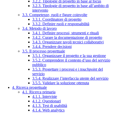
3.2.2. Tipologie di progetto in base al focus
3.2.3. Tipologie di progetto in base all’ambito di
intervento
3.3. Competenze, ruoli e figure coinvolte
3.3.1. Coordinatore di progetto
3.3.2. Definire ruoli e responsabilità
3.4. Metodo di lavoro
3.4.1. Definire processi, strumenti e rituali
3.4.2. Curare la documentazione di progetto
3.4.3. Organizzare tavoli tecnici collaborativi
3.4.4. Prendere decisioni
3.5. Il processo progettuale
3.5.1. Organizzare il progetto e la sua gestione
3.5.2. Comprendere il contesto d’uso del servizio
pubblico
3.5.3. Progettare i processi e i
touchpoint
del
servizio
3.5.4. Realizzare l’interfaccia utente del servizio
3.5.5. Validare la soluzione ottenuta
4. Ricerca progettuale
4.1. Ricerca primaria
4.1.1. Interviste
4.1.2. Questionari
4.1.3. Test di usabilità
4.1.4. Web analytics