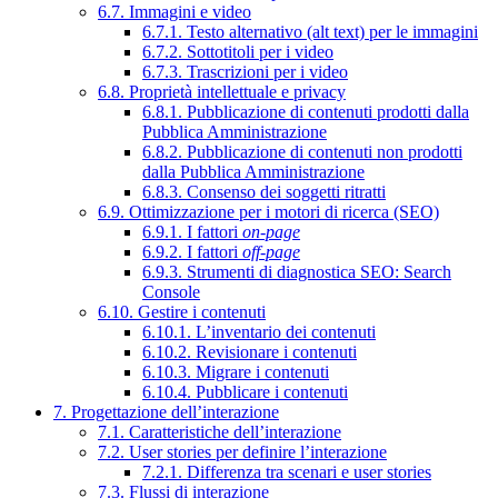
6.7. Immagini e video
6.7.1. Testo alternativo (alt text) per le immagini
6.7.2. Sottotitoli per i video
6.7.3. Trascrizioni per i video
6.8. Proprietà intellettuale e privacy
6.8.1. Pubblicazione di contenuti prodotti dalla
Pubblica Amministrazione
6.8.2. Pubblicazione di contenuti non prodotti
dalla Pubblica Amministrazione
6.8.3. Consenso dei soggetti ritratti
6.9. Ottimizzazione per i motori di ricerca (SEO)
6.9.1. I fattori
on-page
6.9.2. I fattori
off-page
6.9.3. Strumenti di diagnostica SEO: Search
Console
6.10. Gestire i contenuti
6.10.1. L’inventario dei contenuti
6.10.2. Revisionare i contenuti
6.10.3. Migrare i contenuti
6.10.4. Pubblicare i contenuti
7. Progettazione dell’interazione
7.1. Caratteristiche dell’interazione
7.2. User stories per definire l’interazione
7.2.1. Differenza tra scenari e user stories
7.3. Flussi di interazione