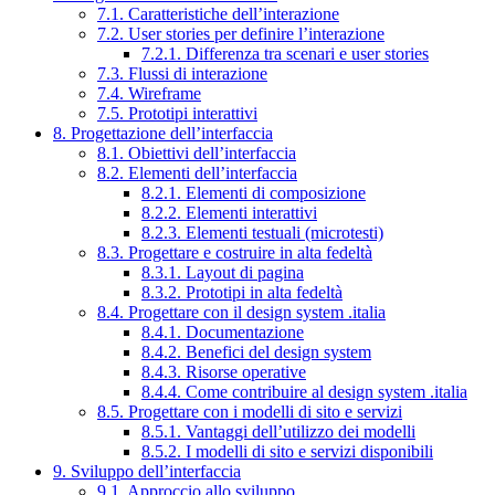
7.1. Caratteristiche dell’interazione
7.2. User stories per definire l’interazione
7.2.1. Differenza tra scenari e user stories
7.3. Flussi di interazione
7.4. Wireframe
7.5. Prototipi interattivi
8. Progettazione dell’interfaccia
8.1. Obiettivi dell’interfaccia
8.2. Elementi dell’interfaccia
8.2.1. Elementi di composizione
8.2.2. Elementi interattivi
8.2.3. Elementi testuali (microtesti)
8.3. Progettare e costruire in alta fedeltà
8.3.1. Layout di pagina
8.3.2. Prototipi in alta fedeltà
8.4. Progettare con il design system .italia
8.4.1. Documentazione
8.4.2. Benefici del design system
8.4.3. Risorse operative
8.4.4. Come contribuire al design system .italia
8.5. Progettare con i modelli di sito e servizi
8.5.1. Vantaggi dell’utilizzo dei modelli
8.5.2. I modelli di sito e servizi disponibili
9. Sviluppo dell’interfaccia
9.1. Approccio allo sviluppo