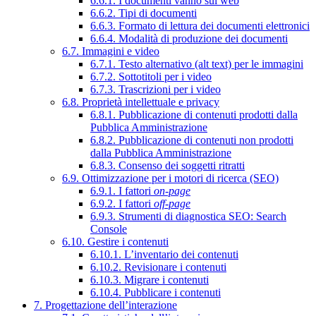
6.6.1. I documenti vanno sul web
6.6.2. Tipi di documenti
6.6.3. Formato di lettura dei documenti elettronici
6.6.4. Modalità di produzione dei documenti
6.7. Immagini e video
6.7.1. Testo alternativo (alt text) per le immagini
6.7.2. Sottotitoli per i video
6.7.3. Trascrizioni per i video
6.8. Proprietà intellettuale e privacy
6.8.1. Pubblicazione di contenuti prodotti dalla
Pubblica Amministrazione
6.8.2. Pubblicazione di contenuti non prodotti
dalla Pubblica Amministrazione
6.8.3. Consenso dei soggetti ritratti
6.9. Ottimizzazione per i motori di ricerca (SEO)
6.9.1. I fattori
on-page
6.9.2. I fattori
off-page
6.9.3. Strumenti di diagnostica SEO: Search
Console
6.10. Gestire i contenuti
6.10.1. L’inventario dei contenuti
6.10.2. Revisionare i contenuti
6.10.3. Migrare i contenuti
6.10.4. Pubblicare i contenuti
7. Progettazione dell’interazione