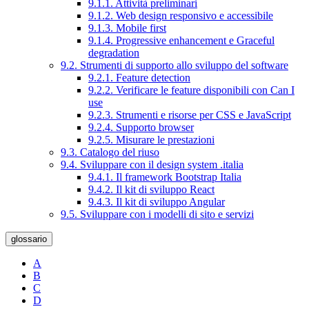
9.1.1. Attività preliminari
9.1.2. Web design responsivo e accessibile
9.1.3. Mobile first
9.1.4. Progressive enhancement e Graceful
degradation
9.2. Strumenti di supporto allo sviluppo del software
9.2.1. Feature detection
9.2.2. Verificare le feature disponibili con Can I
use
9.2.3. Strumenti e risorse per CSS e JavaScript
9.2.4. Supporto browser
9.2.5. Misurare le prestazioni
9.3. Catalogo del riuso
9.4. Sviluppare con il design system .italia
9.4.1. Il framework Bootstrap Italia
9.4.2. Il kit di sviluppo React
9.4.3. Il kit di sviluppo Angular
9.5. Sviluppare con i modelli di sito e servizi
glossario
A
B
C
D