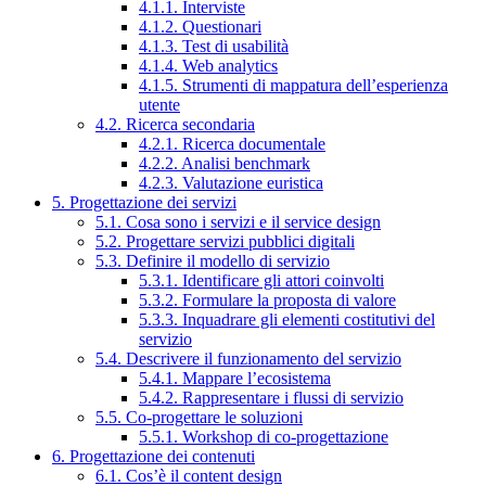
4.1.1. Interviste
4.1.2. Questionari
4.1.3. Test di usabilità
4.1.4. Web analytics
4.1.5. Strumenti di mappatura dell’esperienza
utente
4.2. Ricerca secondaria
4.2.1. Ricerca documentale
4.2.2. Analisi benchmark
4.2.3. Valutazione euristica
5. Progettazione dei servizi
5.1. Cosa sono i servizi e il service design
5.2. Progettare servizi pubblici digitali
5.3. Definire il modello di servizio
5.3.1. Identificare gli attori coinvolti
5.3.2. Formulare la proposta di valore
5.3.3. Inquadrare gli elementi costitutivi del
servizio
5.4. Descrivere il funzionamento del servizio
5.4.1. Mappare l’ecosistema
5.4.2. Rappresentare i flussi di servizio
5.5. Co-progettare le soluzioni
5.5.1. Workshop di co-progettazione
6. Progettazione dei contenuti
6.1. Cos’è il content design