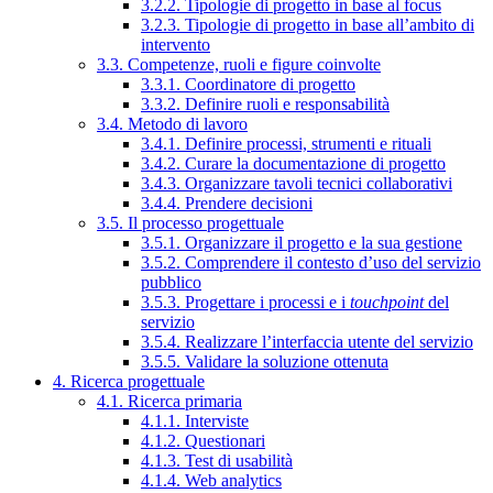
3.2.2. Tipologie di progetto in base al focus
3.2.3. Tipologie di progetto in base all’ambito di
intervento
3.3. Competenze, ruoli e figure coinvolte
3.3.1. Coordinatore di progetto
3.3.2. Definire ruoli e responsabilità
3.4. Metodo di lavoro
3.4.1. Definire processi, strumenti e rituali
3.4.2. Curare la documentazione di progetto
3.4.3. Organizzare tavoli tecnici collaborativi
3.4.4. Prendere decisioni
3.5. Il processo progettuale
3.5.1. Organizzare il progetto e la sua gestione
3.5.2. Comprendere il contesto d’uso del servizio
pubblico
3.5.3. Progettare i processi e i
touchpoint
del
servizio
3.5.4. Realizzare l’interfaccia utente del servizio
3.5.5. Validare la soluzione ottenuta
4. Ricerca progettuale
4.1. Ricerca primaria
4.1.1. Interviste
4.1.2. Questionari
4.1.3. Test di usabilità
4.1.4. Web analytics