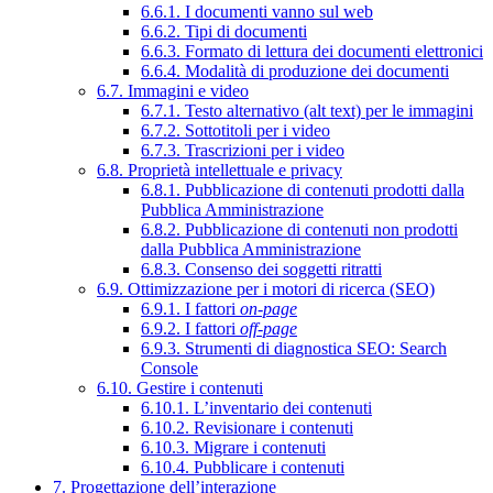
6.6.1. I documenti vanno sul web
6.6.2. Tipi di documenti
6.6.3. Formato di lettura dei documenti elettronici
6.6.4. Modalità di produzione dei documenti
6.7. Immagini e video
6.7.1. Testo alternativo (alt text) per le immagini
6.7.2. Sottotitoli per i video
6.7.3. Trascrizioni per i video
6.8. Proprietà intellettuale e privacy
6.8.1. Pubblicazione di contenuti prodotti dalla
Pubblica Amministrazione
6.8.2. Pubblicazione di contenuti non prodotti
dalla Pubblica Amministrazione
6.8.3. Consenso dei soggetti ritratti
6.9. Ottimizzazione per i motori di ricerca (SEO)
6.9.1. I fattori
on-page
6.9.2. I fattori
off-page
6.9.3. Strumenti di diagnostica SEO: Search
Console
6.10. Gestire i contenuti
6.10.1. L’inventario dei contenuti
6.10.2. Revisionare i contenuti
6.10.3. Migrare i contenuti
6.10.4. Pubblicare i contenuti
7. Progettazione dell’interazione