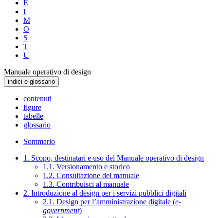
E
I
M
O
S
T
U
Manuale operativo di design
indici e glossario
contenuti
figure
tabelle
glossario
Sommario
1. Scopo, destinatari e uso del Manuale operativo di design
1.1. Versionamento e storico
1.2. Consultazione del manuale
1.3. Contribuisci al manuale
2. Introduzione al design per i servizi pubblici digitali
2.1. Design per l’amministrazione digitale (
e-
government
)