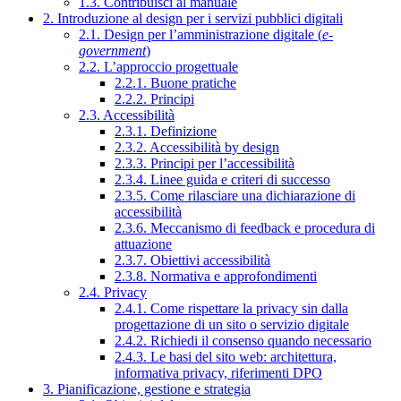
1.3. Contribuisci al manuale
2. Introduzione al design per i servizi pubblici digitali
2.1. Design per l’amministrazione digitale (
e-
government
)
2.2. L’approccio progettuale
2.2.1. Buone pratiche
2.2.2. Principi
2.3. Accessibilità
2.3.1. Definizione
2.3.2. Accessibilità by design
2.3.3. Principi per l’accessibilità
2.3.4. Linee guida e criteri di successo
2.3.5. Come rilasciare una dichiarazione di
accessibilità
2.3.6. Meccanismo di feedback e procedura di
attuazione
2.3.7. Obiettivi accessibilità
2.3.8. Normativa e approfondimenti
2.4. Privacy
2.4.1. Come rispettare la privacy sin dalla
progettazione di un sito o servizio digitale
2.4.2. Richiedi il consenso quando necessario
2.4.3. Le basi del sito web: architettura,
informativa privacy, riferimenti DPO
3. Pianificazione, gestione e strategia