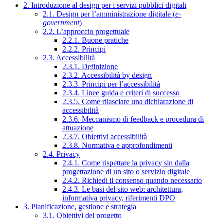
2. Introduzione al design per i servizi pubblici digitali
2.1. Design per l’amministrazione digitale (
e-
government
)
2.2. L’approccio progettuale
2.2.1. Buone pratiche
2.2.2. Principi
2.3. Accessibilità
2.3.1. Definizione
2.3.2. Accessibilità by design
2.3.3. Principi per l’accessibilità
2.3.4. Linee guida e criteri di successo
2.3.5. Come rilasciare una dichiarazione di
accessibilità
2.3.6. Meccanismo di feedback e procedura di
attuazione
2.3.7. Obiettivi accessibilità
2.3.8. Normativa e approfondimenti
2.4. Privacy
2.4.1. Come rispettare la privacy sin dalla
progettazione di un sito o servizio digitale
2.4.2. Richiedi il consenso quando necessario
2.4.3. Le basi del sito web: architettura,
informativa privacy, riferimenti DPO
3. Pianificazione, gestione e strategia
3.1. Obiettivi del progetto