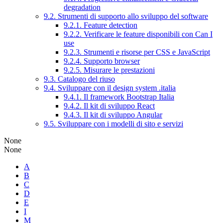
degradation
9.2. Strumenti di supporto allo sviluppo del software
9.2.1. Feature detection
9.2.2. Verificare le feature disponibili con Can I
use
9.2.3. Strumenti e risorse per CSS e JavaScript
9.2.4. Supporto browser
9.2.5. Misurare le prestazioni
9.3. Catalogo del riuso
9.4. Sviluppare con il design system .italia
9.4.1. Il framework Bootstrap Italia
9.4.2. Il kit di sviluppo React
9.4.3. Il kit di sviluppo Angular
9.5. Sviluppare con i modelli di sito e servizi
None
None
A
B
C
D
E
I
M