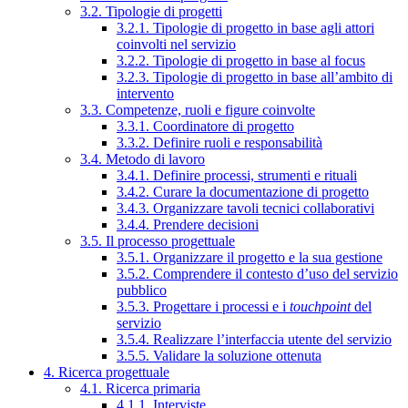
3.2. Tipologie di progetti
3.2.1. Tipologie di progetto in base agli attori
coinvolti nel servizio
3.2.2. Tipologie di progetto in base al focus
3.2.3. Tipologie di progetto in base all’ambito di
intervento
3.3. Competenze, ruoli e figure coinvolte
3.3.1. Coordinatore di progetto
3.3.2. Definire ruoli e responsabilità
3.4. Metodo di lavoro
3.4.1. Definire processi, strumenti e rituali
3.4.2. Curare la documentazione di progetto
3.4.3. Organizzare tavoli tecnici collaborativi
3.4.4. Prendere decisioni
3.5. Il processo progettuale
3.5.1. Organizzare il progetto e la sua gestione
3.5.2. Comprendere il contesto d’uso del servizio
pubblico
3.5.3. Progettare i processi e i
touchpoint
del
servizio
3.5.4. Realizzare l’interfaccia utente del servizio
3.5.5. Validare la soluzione ottenuta
4. Ricerca progettuale
4.1. Ricerca primaria
4.1.1. Interviste