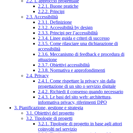
2.2. L’approccio progettuale
2.2.1. Buone pratiche
2.2.2. Principi
2.3. Accessibilità
2.3.1. Definizione
2.3.2. Accessibilità by design
2.3.3. Principi per l’accessibilità
2.3.4. Linee guida e criteri di successo
2.3.5. Come rilasciare una dichiarazione di
accessibilità
2.3.6. Meccanismo di feedback e procedura di
attuazione
2.3.7. Obiettivi accessibilità
2.3.8. Normativa e approfondimenti
2.4. Privacy
2.4.1. Come rispettare la privacy sin dalla
progettazione di un sito o servizio digitale
2.4.2. Richiedi il consenso quando necessario
2.4.3. Le basi del sito web: architettura,
informativa privacy, riferimenti DPO
3. Pianificazione, gestione e strategia
3.1. Obiettivi del progetto
3.2. Tipologie di progetti
3.2.1. Tipologie di progetto in base agli attori
coinvolti nel servizio