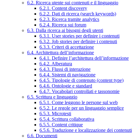
6.2. Ricerca utente sui contenuti e il linguaggio
6.2.1. Content discovery
6.2.2. Dati di ricerca (search keywords)
6.2.3. Ricerca tramite analytics
6.2.4. Ricerca sui forum
6.3. Dalla ricerca ai bisogni degli utenti
6.3.1. User stories per definire i contenuti
6.3.2. Job stories per definire i contenuti
6.3.3. Criteri di accettazione
6.4. Architettura dell’informazione
6.4.1. Definire l’architettura dell’informazione
6.4.2. Alberatura
6.4.3. Flussi di interazione
6.4.4. Sistemi di navigazione
6.4.5. Tipologie di contenuto (content type)
6.4.6. Ontologie e standard
6.4.7. Vocabolari controllati e tassonomie
6.5. Scrittura e linguaggio
6.5.1. Come leggono le persone sul web
6.5.2. Le regole per un linguaggio semplice
6.5.3. Microtesti
6.5.4. Scrittura collaborativa
6.5.5. Content critique
6.5.6. Traduzione e localizzazione dei contenuti
6.6. Documenti