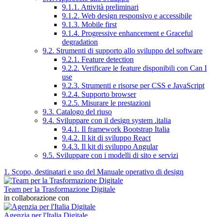
9.1.1. Attività preliminari
9.1.2. Web design responsivo e accessibile
9.1.3. Mobile first
9.1.4. Progressive enhancement e Graceful
degradation
9.2. Strumenti di supporto allo sviluppo del software
9.2.1. Feature detection
9.2.2. Verificare le feature disponibili con Can I
use
9.2.3. Strumenti e risorse per CSS e JavaScript
9.2.4. Supporto browser
9.2.5. Misurare le prestazioni
9.3. Catalogo del riuso
9.4. Sviluppare con il design system .italia
9.4.1. Il framework Bootstrap Italia
9.4.2. Il kit di sviluppo React
9.4.3. Il kit di sviluppo Angular
9.5. Sviluppare con i modelli di sito e servizi
1. Scopo, destinatari e uso del Manuale operativo di design
Team per la Trasformazione Digitale
in collaborazione con
Agenzia per l'Italia Digitale