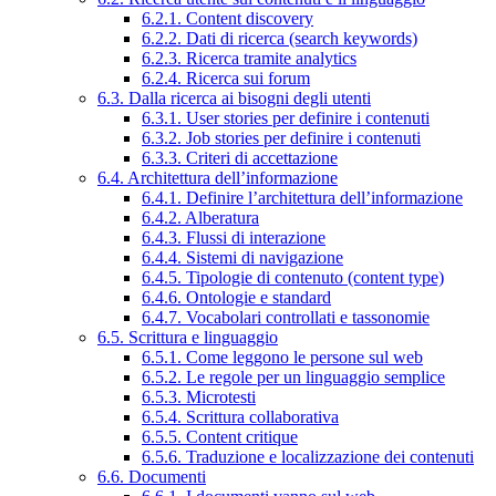
6.2.1. Content discovery
6.2.2. Dati di ricerca (search keywords)
6.2.3. Ricerca tramite analytics
6.2.4. Ricerca sui forum
6.3. Dalla ricerca ai bisogni degli utenti
6.3.1. User stories per definire i contenuti
6.3.2. Job stories per definire i contenuti
6.3.3. Criteri di accettazione
6.4. Architettura dell’informazione
6.4.1. Definire l’architettura dell’informazione
6.4.2. Alberatura
6.4.3. Flussi di interazione
6.4.4. Sistemi di navigazione
6.4.5. Tipologie di contenuto (content type)
6.4.6. Ontologie e standard
6.4.7. Vocabolari controllati e tassonomie
6.5. Scrittura e linguaggio
6.5.1. Come leggono le persone sul web
6.5.2. Le regole per un linguaggio semplice
6.5.3. Microtesti
6.5.4. Scrittura collaborativa
6.5.5. Content critique
6.5.6. Traduzione e localizzazione dei contenuti
6.6. Documenti