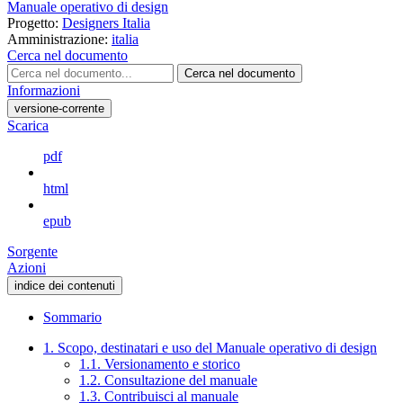
Manuale operativo di design
Progetto:
Designers Italia
Amministrazione:
italia
Cerca nel documento
Cerca nel documento
Informazioni
versione-corrente
Scarica
pdf
html
epub
Sorgente
Azioni
indice dei contenuti
Sommario
1. Scopo, destinatari e uso del Manuale operativo di design
1.1. Versionamento e storico
1.2. Consultazione del manuale
1.3. Contribuisci al manuale