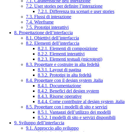
7.1. Caratteristiche dell’interazione
7.2. User stories per definire l’interazione
7.2.1. Differenza tra scenari e user stories
7.3. Flussi di interazione
7.4. Wireframe
7.5. Prototipi interattivi
8. Progettazione dell’interfaccia
8.1. Obiettivi dell’interfaccia
8.2. Elementi dell’interfaccia
8.2.1. Elementi di composizione
8.2.2. Elementi interattivi
8.2.3. Elementi testuali (microtesti)
8.3. Progettare e costruire in alta fedeltà
8.3.1. Layout di pagina
8.3.2. Prototipi in alta fedeltà
8.4. Progettare con il design system .italia
8.4.1. Documentazione
8.4.2. Benefici del design system
8.4.3. Risorse operative
8.4.4. Come contribuire al design system .italia
8.5. Progettare con i modelli di sito e servizi
8.5.1. Vantaggi dell’utilizzo dei modelli
8.5.2. I modelli di sito e servizi disponibili
9. Sviluppo dell’interfaccia
9.1. Approccio allo sviluppo