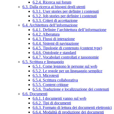
6.2.4. Ricerca sui forum
6.3. Dalla ricerca ai bisogni degli utenti
6.3.1. User stories per definire i contenuti
6.3.2. Job stories per definire i contenuti
6.3.3. Criteri di accettazione
6.4. Architettura dell’informazione
6.4.1. Definire l’architettura dell’informazione
6.4.2. Alberatura
6.4.3. Flussi di interazione
6.4.4. Sistemi di navigazione
6.4.5. Tipologie di contenuto (content type)
6.4.6. Ontologie e standard
6.4.7. Vocabolari controllati e tassonomie
6.5. Scrittura e linguaggio
6.5.1. Come leggono le persone sul web
6.5.2. Le regole per un linguaggio semplice
6.5.3. Microtesti
6.5.4. Scrittura collaborativa
6.5.5. Content critique
6.5.6. Traduzione e localizzazione dei contenuti
6.6. Documenti
6.6.1. I documenti vanno sul web
6.6.2. Tipi di documenti
6.6.3. Formato di lettura dei documenti elettronici
6.6.4. Modalità di produzione dei documenti