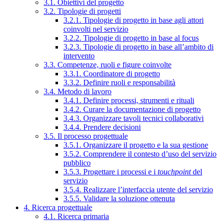
3.1. Obiettivi del progetto
3.2. Tipologie di progetti
3.2.1. Tipologie di progetto in base agli attori
coinvolti nel servizio
3.2.2. Tipologie di progetto in base al focus
3.2.3. Tipologie di progetto in base all’ambito di
intervento
3.3. Competenze, ruoli e figure coinvolte
3.3.1. Coordinatore di progetto
3.3.2. Definire ruoli e responsabilità
3.4. Metodo di lavoro
3.4.1. Definire processi, strumenti e rituali
3.4.2. Curare la documentazione di progetto
3.4.3. Organizzare tavoli tecnici collaborativi
3.4.4. Prendere decisioni
3.5. Il processo progettuale
3.5.1. Organizzare il progetto e la sua gestione
3.5.2. Comprendere il contesto d’uso del servizio
pubblico
3.5.3. Progettare i processi e i
touchpoint
del
servizio
3.5.4. Realizzare l’interfaccia utente del servizio
3.5.5. Validare la soluzione ottenuta
4. Ricerca progettuale
4.1. Ricerca primaria