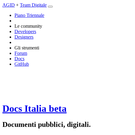
AGID
+
Team Digitale
Piano Triennale
Le community
Developers
Designers
Gli strumenti
Forum
Docs
GitHub
Docs Italia
beta
Documenti pubblici, digitali.