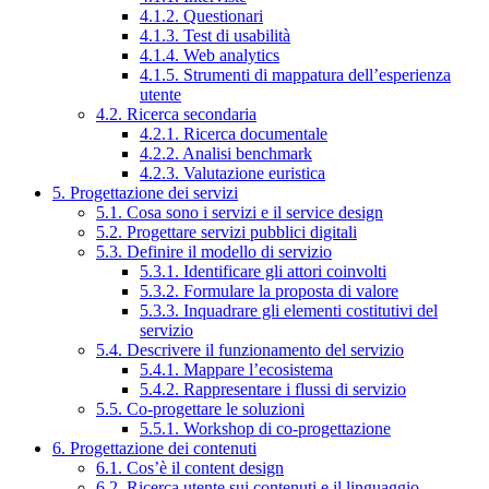
4.1.2. Questionari
4.1.3. Test di usabilità
4.1.4. Web analytics
4.1.5. Strumenti di mappatura dell’esperienza
utente
4.2. Ricerca secondaria
4.2.1. Ricerca documentale
4.2.2. Analisi benchmark
4.2.3. Valutazione euristica
5. Progettazione dei servizi
5.1. Cosa sono i servizi e il service design
5.2. Progettare servizi pubblici digitali
5.3. Definire il modello di servizio
5.3.1. Identificare gli attori coinvolti
5.3.2. Formulare la proposta di valore
5.3.3. Inquadrare gli elementi costitutivi del
servizio
5.4. Descrivere il funzionamento del servizio
5.4.1. Mappare l’ecosistema
5.4.2. Rappresentare i flussi di servizio
5.5. Co-progettare le soluzioni
5.5.1. Workshop di co-progettazione
6. Progettazione dei contenuti
6.1. Cos’è il content design
6.2. Ricerca utente sui contenuti e il linguaggio