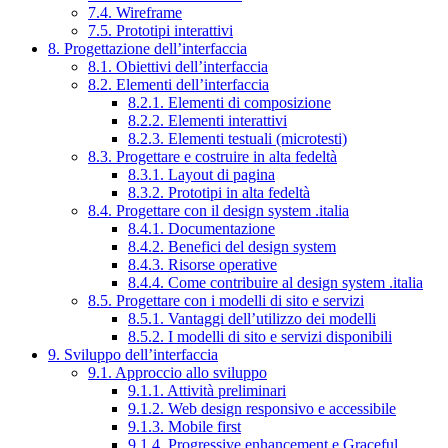
7.4. Wireframe
7.5. Prototipi interattivi
8. Progettazione dell’interfaccia
8.1. Obiettivi dell’interfaccia
8.2. Elementi dell’interfaccia
8.2.1. Elementi di composizione
8.2.2. Elementi interattivi
8.2.3. Elementi testuali (microtesti)
8.3. Progettare e costruire in alta fedeltà
8.3.1. Layout di pagina
8.3.2. Prototipi in alta fedeltà
8.4. Progettare con il design system .italia
8.4.1. Documentazione
8.4.2. Benefici del design system
8.4.3. Risorse operative
8.4.4. Come contribuire al design system .italia
8.5. Progettare con i modelli di sito e servizi
8.5.1. Vantaggi dell’utilizzo dei modelli
8.5.2. I modelli di sito e servizi disponibili
9. Sviluppo dell’interfaccia
9.1. Approccio allo sviluppo
9.1.1. Attività preliminari
9.1.2. Web design responsivo e accessibile
9.1.3. Mobile first
9.1.4. Progressive enhancement e Graceful