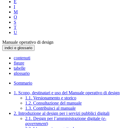
E
I
M
O
S
T
U
Manuale operativo di design
indici e glossario
contenuti
figure
tabelle
glossario
Sommario
1. Scopo, destinatari e uso del Manuale operativo di design
1.1. Versionamento e storico
1.2. Consultazione del manuale
1.3. Contribuisci al manuale
2. Introduzione al design per i servizi pubblici digitali
2.1. Design per l’amministrazione digitale (
e-
government
)