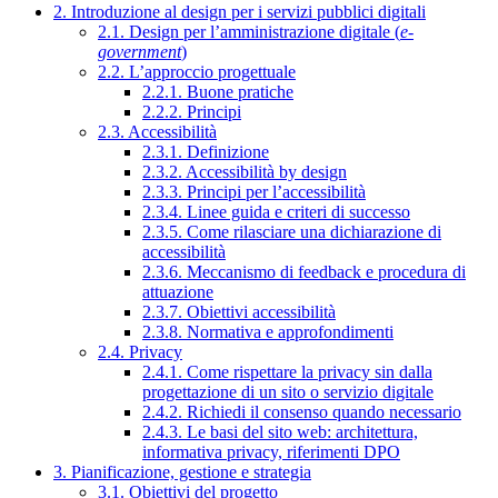
2. Introduzione al design per i servizi pubblici digitali
2.1. Design per l’amministrazione digitale (
e-
government
)
2.2. L’approccio progettuale
2.2.1. Buone pratiche
2.2.2. Principi
2.3. Accessibilità
2.3.1. Definizione
2.3.2. Accessibilità by design
2.3.3. Principi per l’accessibilità
2.3.4. Linee guida e criteri di successo
2.3.5. Come rilasciare una dichiarazione di
accessibilità
2.3.6. Meccanismo di feedback e procedura di
attuazione
2.3.7. Obiettivi accessibilità
2.3.8. Normativa e approfondimenti
2.4. Privacy
2.4.1. Come rispettare la privacy sin dalla
progettazione di un sito o servizio digitale
2.4.2. Richiedi il consenso quando necessario
2.4.3. Le basi del sito web: architettura,
informativa privacy, riferimenti DPO
3. Pianificazione, gestione e strategia
3.1. Obiettivi del progetto