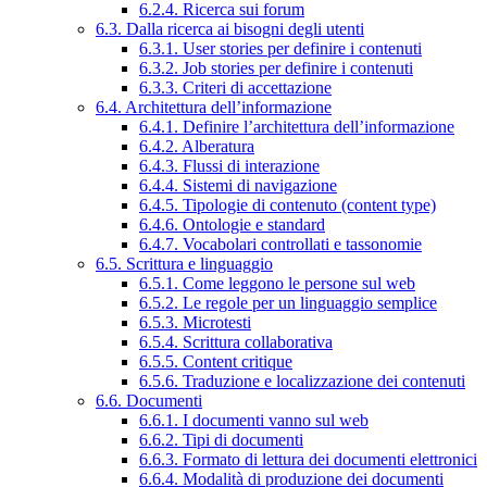
6.2.4. Ricerca sui forum
6.3. Dalla ricerca ai bisogni degli utenti
6.3.1. User stories per definire i contenuti
6.3.2. Job stories per definire i contenuti
6.3.3. Criteri di accettazione
6.4. Architettura dell’informazione
6.4.1. Definire l’architettura dell’informazione
6.4.2. Alberatura
6.4.3. Flussi di interazione
6.4.4. Sistemi di navigazione
6.4.5. Tipologie di contenuto (content type)
6.4.6. Ontologie e standard
6.4.7. Vocabolari controllati e tassonomie
6.5. Scrittura e linguaggio
6.5.1. Come leggono le persone sul web
6.5.2. Le regole per un linguaggio semplice
6.5.3. Microtesti
6.5.4. Scrittura collaborativa
6.5.5. Content critique
6.5.6. Traduzione e localizzazione dei contenuti
6.6. Documenti
6.6.1. I documenti vanno sul web
6.6.2. Tipi di documenti
6.6.3. Formato di lettura dei documenti elettronici
6.6.4. Modalità di produzione dei documenti