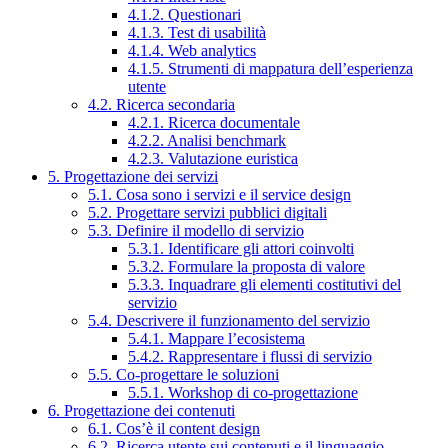
4.1.2. Questionari
4.1.3. Test di usabilità
4.1.4. Web analytics
4.1.5. Strumenti di mappatura dell’esperienza
utente
4.2. Ricerca secondaria
4.2.1. Ricerca documentale
4.2.2. Analisi benchmark
4.2.3. Valutazione euristica
5. Progettazione dei servizi
5.1. Cosa sono i servizi e il service design
5.2. Progettare servizi pubblici digitali
5.3. Definire il modello di servizio
5.3.1. Identificare gli attori coinvolti
5.3.2. Formulare la proposta di valore
5.3.3. Inquadrare gli elementi costitutivi del
servizio
5.4. Descrivere il funzionamento del servizio
5.4.1. Mappare l’ecosistema
5.4.2. Rappresentare i flussi di servizio
5.5. Co-progettare le soluzioni
5.5.1. Workshop di co-progettazione
6. Progettazione dei contenuti
6.1. Cos’è il content design
6.2. Ricerca utente sui contenuti e il linguaggio