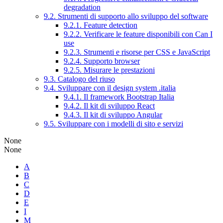
degradation
9.2. Strumenti di supporto allo sviluppo del software
9.2.1. Feature detection
9.2.2. Verificare le feature disponibili con Can I
use
9.2.3. Strumenti e risorse per CSS e JavaScript
9.2.4. Supporto browser
9.2.5. Misurare le prestazioni
9.3. Catalogo del riuso
9.4. Sviluppare con il design system .italia
9.4.1. Il framework Bootstrap Italia
9.4.2. Il kit di sviluppo React
9.4.3. Il kit di sviluppo Angular
9.5. Sviluppare con i modelli di sito e servizi
None
None
A
B
C
D
E
I
M