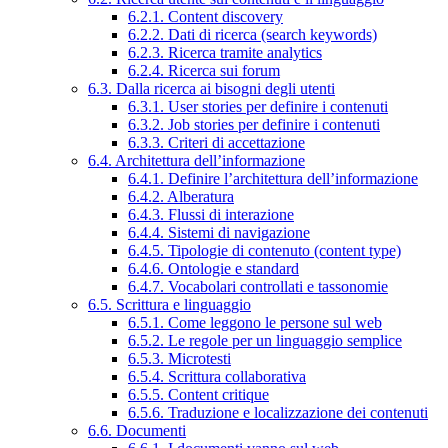
6.2.1. Content discovery
6.2.2. Dati di ricerca (search keywords)
6.2.3. Ricerca tramite analytics
6.2.4. Ricerca sui forum
6.3. Dalla ricerca ai bisogni degli utenti
6.3.1. User stories per definire i contenuti
6.3.2. Job stories per definire i contenuti
6.3.3. Criteri di accettazione
6.4. Architettura dell’informazione
6.4.1. Definire l’architettura dell’informazione
6.4.2. Alberatura
6.4.3. Flussi di interazione
6.4.4. Sistemi di navigazione
6.4.5. Tipologie di contenuto (content type)
6.4.6. Ontologie e standard
6.4.7. Vocabolari controllati e tassonomie
6.5. Scrittura e linguaggio
6.5.1. Come leggono le persone sul web
6.5.2. Le regole per un linguaggio semplice
6.5.3. Microtesti
6.5.4. Scrittura collaborativa
6.5.5. Content critique
6.5.6. Traduzione e localizzazione dei contenuti
6.6. Documenti