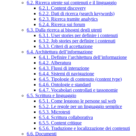
6.2. Ricerca utente sui contenuti e il linguaggio
6.2.1. Content discovery
6.2.2. Dati di ricerca (search keywords)
6.2.3. Ricerca tramite analytics
6.2.4. Ricerca sui forum
6.3. Dalla ricerca ai bisogni degli utenti
6.3.1. User stories per definire i contenuti
6.3.2. Job stories per definire i contenuti
6.3.3. Criteri di accettazione
6.4. Architettura dell’informazione
6.4.1. Definire l’architettura dell’informazione
6.4.2. Alberatura
6.4.3. Flussi di interazione
6.4.4. Sistemi di navigazione
6.4.5. Tipologie di contenuto (content type)
6.4.6. Ontologie e standard
6.4.7. Vocabolari controllati e tassonomie
6.5. Scrittura e linguaggio
6.5.1. Come leggono le persone sul web
6.5.2. Le regole per un linguaggio semplice
6.5.3. Microtesti
6.5.4. Scrittura collaborativa
6.5.5. Content critique
6.5.6. Traduzione e localizzazione dei contenuti
6.6. Documenti