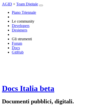
AGID
+
Team Digitale
Piano Triennale
Le community
Developers
Designers
Gli strumenti
Forum
Docs
GitHub
Docs Italia
beta
Documenti pubblici, digitali.