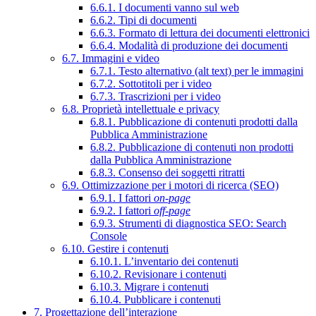
6.6.1. I documenti vanno sul web
6.6.2. Tipi di documenti
6.6.3. Formato di lettura dei documenti elettronici
6.6.4. Modalità di produzione dei documenti
6.7. Immagini e video
6.7.1. Testo alternativo (alt text) per le immagini
6.7.2. Sottotitoli per i video
6.7.3. Trascrizioni per i video
6.8. Proprietà intellettuale e privacy
6.8.1. Pubblicazione di contenuti prodotti dalla
Pubblica Amministrazione
6.8.2. Pubblicazione di contenuti non prodotti
dalla Pubblica Amministrazione
6.8.3. Consenso dei soggetti ritratti
6.9. Ottimizzazione per i motori di ricerca (SEO)
6.9.1. I fattori
on-page
6.9.2. I fattori
off-page
6.9.3. Strumenti di diagnostica SEO: Search
Console
6.10. Gestire i contenuti
6.10.1. L’inventario dei contenuti
6.10.2. Revisionare i contenuti
6.10.3. Migrare i contenuti
6.10.4. Pubblicare i contenuti
7. Progettazione dell’interazione