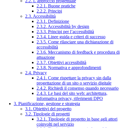
2.2. L’approccio progettuale
2.2.1. Buone pratiche
2.2.2. Principi
2.3. Accessibilità
2.3.1. Definizione
2.3.2. Accessibilità by design
2.3.3. Principi per l’accessibilità
2.3.4. Linee guida e criteri di successo
2.3.5. Come rilasciare una dichiarazione di
accessibilità
2.3.6. Meccanismo di feedback e procedura di
attuazione
2.3.7. Obiettivi accessibilità
2.3.8. Normativa e approfondimenti
2.4. Privacy
2.4.1. Come rispettare la privacy sin dalla
progettazione di un sito o servizio digitale
2.4.2. Richiedi il consenso quando necessario
2.4.3. Le basi del sito web: architettura,
informativa privacy, riferimenti DPO
3. Pianificazione, gestione e strategia
3.1. Obiettivi del progetto
3.2. Tipologie di progetti
3.2.1. Tipologie di progetto in base agli attori
coinvolti nel servizio