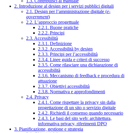
1.3. Contribuisci al manuale
2. Introduzione al design per i servizi pubblici digitali
2.1. Design per l’amministrazione digitale (
e-
government
)
2.2. L’approccio progettuale
2.2.1. Buone pratiche
2.2.2. Principi
2.3. Accessibilità
2.3.1. Definizione
2.3.2. Accessibilità by design
2.3.3. Principi per l’accessibilità
2.3.4. Linee guida e criteri di successo
2.3.5. Come rilasciare una dichiarazione di
accessibilità
2.3.6. Meccanismo di feedback e procedura di
attuazione
2.3.7. Obiettivi accessibilità
2.3.8. Normativa e approfondimenti
2.4. Privacy
2.4.1. Come rispettare la privacy sin dalla
progettazione di un sito o servizio digitale
2.4.2. Richiedi il consenso quando necessario
2.4.3. Le basi del sito web: architettura,
informativa privacy, riferimenti DPO
3. Pianificazione, gestione e strategia