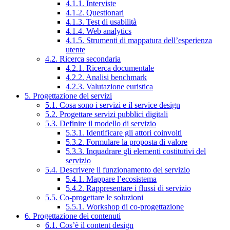
4.1.1. Interviste
4.1.2. Questionari
4.1.3. Test di usabilità
4.1.4. Web analytics
4.1.5. Strumenti di mappatura dell’esperienza
utente
4.2. Ricerca secondaria
4.2.1. Ricerca documentale
4.2.2. Analisi benchmark
4.2.3. Valutazione euristica
5. Progettazione dei servizi
5.1. Cosa sono i servizi e il service design
5.2. Progettare servizi pubblici digitali
5.3. Definire il modello di servizio
5.3.1. Identificare gli attori coinvolti
5.3.2. Formulare la proposta di valore
5.3.3. Inquadrare gli elementi costitutivi del
servizio
5.4. Descrivere il funzionamento del servizio
5.4.1. Mappare l’ecosistema
5.4.2. Rappresentare i flussi di servizio
5.5. Co-progettare le soluzioni
5.5.1. Workshop di co-progettazione
6. Progettazione dei contenuti
6.1. Cos’è il content design