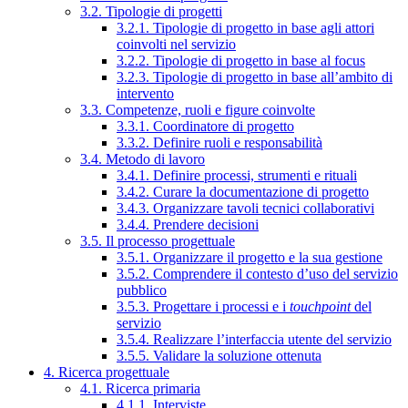
3.2. Tipologie di progetti
3.2.1. Tipologie di progetto in base agli attori
coinvolti nel servizio
3.2.2. Tipologie di progetto in base al focus
3.2.3. Tipologie di progetto in base all’ambito di
intervento
3.3. Competenze, ruoli e figure coinvolte
3.3.1. Coordinatore di progetto
3.3.2. Definire ruoli e responsabilità
3.4. Metodo di lavoro
3.4.1. Definire processi, strumenti e rituali
3.4.2. Curare la documentazione di progetto
3.4.3. Organizzare tavoli tecnici collaborativi
3.4.4. Prendere decisioni
3.5. Il processo progettuale
3.5.1. Organizzare il progetto e la sua gestione
3.5.2. Comprendere il contesto d’uso del servizio
pubblico
3.5.3. Progettare i processi e i
touchpoint
del
servizio
3.5.4. Realizzare l’interfaccia utente del servizio
3.5.5. Validare la soluzione ottenuta
4. Ricerca progettuale
4.1. Ricerca primaria
4.1.1. Interviste