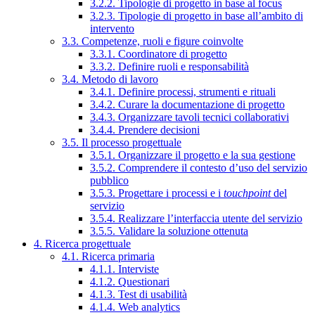
3.2.2. Tipologie di progetto in base al focus
3.2.3. Tipologie di progetto in base all’ambito di
intervento
3.3. Competenze, ruoli e figure coinvolte
3.3.1. Coordinatore di progetto
3.3.2. Definire ruoli e responsabilità
3.4. Metodo di lavoro
3.4.1. Definire processi, strumenti e rituali
3.4.2. Curare la documentazione di progetto
3.4.3. Organizzare tavoli tecnici collaborativi
3.4.4. Prendere decisioni
3.5. Il processo progettuale
3.5.1. Organizzare il progetto e la sua gestione
3.5.2. Comprendere il contesto d’uso del servizio
pubblico
3.5.3. Progettare i processi e i
touchpoint
del
servizio
3.5.4. Realizzare l’interfaccia utente del servizio
3.5.5. Validare la soluzione ottenuta
4. Ricerca progettuale
4.1. Ricerca primaria
4.1.1. Interviste
4.1.2. Questionari
4.1.3. Test di usabilità
4.1.4. Web analytics