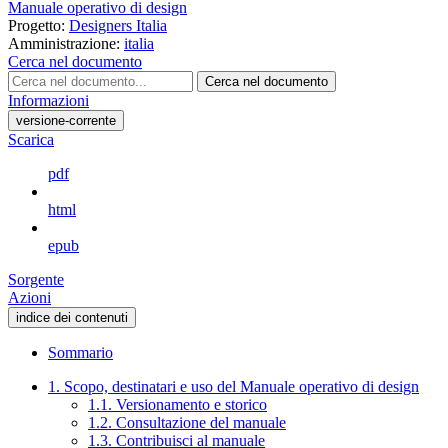
Manuale operativo di design
Progetto:
Designers Italia
Amministrazione:
italia
Cerca nel documento
Cerca nel documento
Informazioni
versione-corrente
Scarica
pdf
html
epub
Sorgente
Azioni
indice dei contenuti
Sommario
1. Scopo, destinatari e uso del Manuale operativo di design
1.1. Versionamento e storico
1.2. Consultazione del manuale
1.3. Contribuisci al manuale