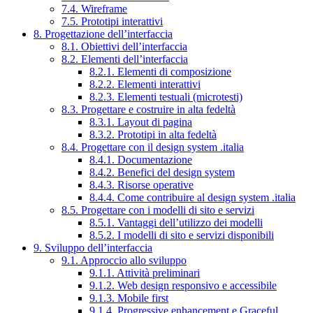
7.4. Wireframe
7.5. Prototipi interattivi
8. Progettazione dell’interfaccia
8.1. Obiettivi dell’interfaccia
8.2. Elementi dell’interfaccia
8.2.1. Elementi di composizione
8.2.2. Elementi interattivi
8.2.3. Elementi testuali (microtesti)
8.3. Progettare e costruire in alta fedeltà
8.3.1. Layout di pagina
8.3.2. Prototipi in alta fedeltà
8.4. Progettare con il design system .italia
8.4.1. Documentazione
8.4.2. Benefici del design system
8.4.3. Risorse operative
8.4.4. Come contribuire al design system .italia
8.5. Progettare con i modelli di sito e servizi
8.5.1. Vantaggi dell’utilizzo dei modelli
8.5.2. I modelli di sito e servizi disponibili
9. Sviluppo dell’interfaccia
9.1. Approccio allo sviluppo
9.1.1. Attività preliminari
9.1.2. Web design responsivo e accessibile
9.1.3. Mobile first
9.1.4. Progressive enhancement e Graceful