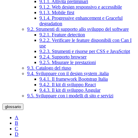
9.1.1. Attività preliminari
9.1.2. Web design responsivo e accessibile
9.1.3. Mobile first
9.1.4. Progressive enhancement e Graceful
degradation
9.2. Strumenti di supporto allo sviluppo del software
9.2.1. Feature detection
9.2.2. Verificare le feature disponibili con Can I
use
9.2.3. Strumenti e risorse per CSS e JavaScript
9.2.4. Supporto browser
9.2.5. Misurare le prestazioni
9.3. Catalogo del riuso
9.4. Sviluppare con il design system .italia
9.4.1. Il framework Bootstrap Italia
9.4.2. Il kit di sviluppo React
9.4.3. Il kit di sviluppo Angular
9.5. Sviluppare con i modelli di sito e servizi
glossario
A
B
C
D