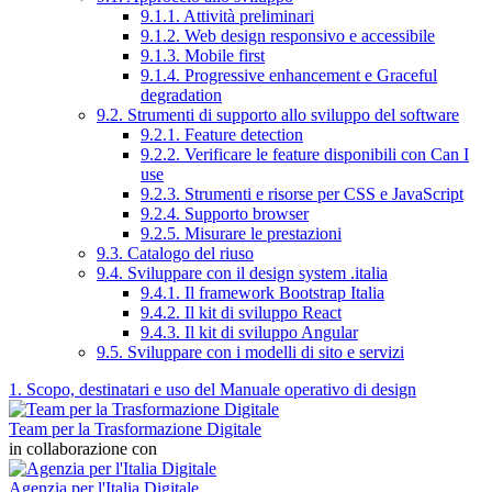
9.1.1. Attività preliminari
9.1.2. Web design responsivo e accessibile
9.1.3. Mobile first
9.1.4. Progressive enhancement e Graceful
degradation
9.2. Strumenti di supporto allo sviluppo del software
9.2.1. Feature detection
9.2.2. Verificare le feature disponibili con Can I
use
9.2.3. Strumenti e risorse per CSS e JavaScript
9.2.4. Supporto browser
9.2.5. Misurare le prestazioni
9.3. Catalogo del riuso
9.4. Sviluppare con il design system .italia
9.4.1. Il framework Bootstrap Italia
9.4.2. Il kit di sviluppo React
9.4.3. Il kit di sviluppo Angular
9.5. Sviluppare con i modelli di sito e servizi
1. Scopo, destinatari e uso del Manuale operativo di design
Team per la Trasformazione Digitale
in collaborazione con
Agenzia per l'Italia Digitale