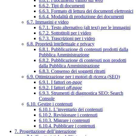
6.6.1. I documenti vanno sul web
6.6.2. Tipi di documenti
6.6.3. Formato di lettura dei documenti elettronici
6.6.4. Modalità di produzione dei documenti
6.7. Immagini e video
6.7.1. Testo alternativo (alt text) per le immagini
6.7.2. Sottotitoli per i video
6.7.3. Trascrizioni per i video
6.8. Proprietà intellettuale e privacy
6.8.1. Pubblicazione di contenuti prodotti dalla
Pubblica Amministrazione
6.8.2. Pubblicazione di contenuti non prodotti
dalla Pubblica Amministrazione
6.8.3. Consenso dei soggetti ritratti
6.9. Ottimizzazione per i motori di ricerca (SEO)
6.9.1. I fattori
on-page
6.9.2. I fattori
off-page
6.9.3. Strumenti di diagnostica SEO: Search
Console
6.10. Gestire i contenuti
6.10.1. L’inventario dei contenuti
6.10.2. Revisionare i contenuti
6.10.3. Migrare i contenuti
6.10.4. Pubblicare i contenuti
7. Progettazione dell’interazione