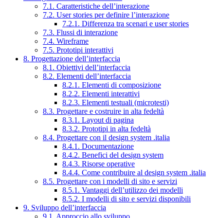
7.1. Caratteristiche dell’interazione
7.2. User stories per definire l’interazione
7.2.1. Differenza tra scenari e user stories
7.3. Flussi di interazione
7.4. Wireframe
7.5. Prototipi interattivi
8. Progettazione dell’interfaccia
8.1. Obiettivi dell’interfaccia
8.2. Elementi dell’interfaccia
8.2.1. Elementi di composizione
8.2.2. Elementi interattivi
8.2.3. Elementi testuali (microtesti)
8.3. Progettare e costruire in alta fedeltà
8.3.1. Layout di pagina
8.3.2. Prototipi in alta fedeltà
8.4. Progettare con il design system .italia
8.4.1. Documentazione
8.4.2. Benefici del design system
8.4.3. Risorse operative
8.4.4. Come contribuire al design system .italia
8.5. Progettare con i modelli di sito e servizi
8.5.1. Vantaggi dell’utilizzo dei modelli
8.5.2. I modelli di sito e servizi disponibili
9. Sviluppo dell’interfaccia
9.1. Approccio allo sviluppo