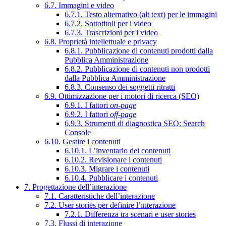
6.7. Immagini e video
6.7.1. Testo alternativo (alt text) per le immagini
6.7.2. Sottotitoli per i video
6.7.3. Trascrizioni per i video
6.8. Proprietà intellettuale e privacy
6.8.1. Pubblicazione di contenuti prodotti dalla
Pubblica Amministrazione
6.8.2. Pubblicazione di contenuti non prodotti
dalla Pubblica Amministrazione
6.8.3. Consenso dei soggetti ritratti
6.9. Ottimizzazione per i motori di ricerca (SEO)
6.9.1. I fattori
on-page
6.9.2. I fattori
off-page
6.9.3. Strumenti di diagnostica SEO: Search
Console
6.10. Gestire i contenuti
6.10.1. L’inventario dei contenuti
6.10.2. Revisionare i contenuti
6.10.3. Migrare i contenuti
6.10.4. Pubblicare i contenuti
7. Progettazione dell’interazione
7.1. Caratteristiche dell’interazione
7.2. User stories per definire l’interazione
7.2.1. Differenza tra scenari e user stories
7.3. Flussi di interazione