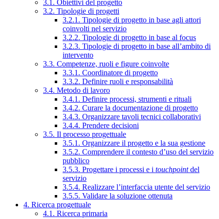
3.1. Obiettivi del progetto
3.2. Tipologie di progetti
3.2.1. Tipologie di progetto in base agli attori
coinvolti nel servizio
3.2.2. Tipologie di progetto in base al focus
3.2.3. Tipologie di progetto in base all’ambito di
intervento
3.3. Competenze, ruoli e figure coinvolte
3.3.1. Coordinatore di progetto
3.3.2. Definire ruoli e responsabilità
3.4. Metodo di lavoro
3.4.1. Definire processi, strumenti e rituali
3.4.2. Curare la documentazione di progetto
3.4.3. Organizzare tavoli tecnici collaborativi
3.4.4. Prendere decisioni
3.5. Il processo progettuale
3.5.1. Organizzare il progetto e la sua gestione
3.5.2. Comprendere il contesto d’uso del servizio
pubblico
3.5.3. Progettare i processi e i
touchpoint
del
servizio
3.5.4. Realizzare l’interfaccia utente del servizio
3.5.5. Validare la soluzione ottenuta
4. Ricerca progettuale
4.1. Ricerca primaria