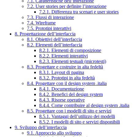
7.1. Caratteristiche dell’interazione
7.2. User stories per definire l’interazione
7.2.1. Differenza tra scenari e user stories
7.3. Flussi di interazione
7.4. Wireframe
7.5. Prototipi interattivi
8. Progettazione dell’interfaccia
8.1. Obiettivi dell’interfaccia
8.2. Elementi dell’interfaccia
8.2.1. Elementi di composizione
8.2.2. Elementi interattivi
8.2.3. Elementi testuali (microtesti)
8.3. Progettare e costruire in alta fedeltà
8.3.1. Layout di pagina
8.3.2. Prototipi in alta fedeltà
8.4. Progettare con il design system .italia
8.4.1. Documentazione
8.4.2. Benefici del design system
8.4.3. Risorse operative
8.4.4. Come contribuire al design system .italia
8.5. Progettare con i modelli di sito e servizi
8.5.1. Vantaggi dell’utilizzo dei modelli
8.5.2. I modelli di sito e servizi disponibili
9. Sviluppo dell’interfaccia
9.1. Approccio allo sviluppo