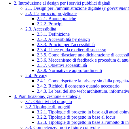
2. Introduzione al design per i servizi pubblici digitali
2.1. Design per l’amministrazione digitale (
e-government
2.2. L’approccio progettuale
2.2.1. Buone pratiche
2.2.2. Principi
2.3. Accessibilità
2.3.1. Definizione
2.3.2. Accessibilità by design
2.3.3. Principi per l’accessibilità
2.3.4. Linee guida e criteri di successo
2.3.5. Come rilasciare una dichiarazione di accessib
2.3.6. Meccanismo di feedback e procedura di attu
2.3.7. Obiettivi accessibilità
2.3.8. Normativa e approfondimenti
2.4. Privacy
2.4.1. Come rispettare la privacy sin dalla progettaz
2.4.2. Richiedi il consenso quando necessario
2.4.3. Le basi del sito web: architettura, informati
3. Pianificazione, gestione e strategia
3.1. Obiettivi del progetto
3.2. Tipologie di progetti
3.2.1. Tipologie di progetto in base agli attori coinv
3.2.2. Tipologie di progetto in base al focus
3.2.3. Tipologie di progetto in base all’ambito di i
3.3. Competenze, ruoli e figure coinvolte