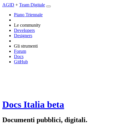
AGID
+
Team Digitale
Piano Triennale
Le community
Developers
Designers
Gli strumenti
Forum
Docs
GitHub
Docs Italia
beta
Documenti pubblici, digitali.