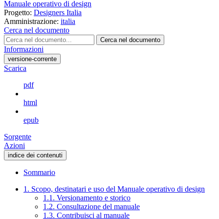
Manuale operativo di design
Progetto:
Designers Italia
Amministrazione:
italia
Cerca nel documento
Cerca nel documento
Informazioni
versione-corrente
Scarica
pdf
html
epub
Sorgente
Azioni
indice dei contenuti
Sommario
1. Scopo, destinatari e uso del Manuale operativo di design
1.1. Versionamento e storico
1.2. Consultazione del manuale
1.3. Contribuisci al manuale