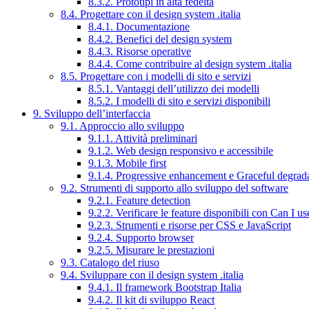
8.3.2. Prototipi in alta fedeltà
8.4. Progettare con il design system .italia
8.4.1. Documentazione
8.4.2. Benefici del design system
8.4.3. Risorse operative
8.4.4. Come contribuire al design system .italia
8.5. Progettare con i modelli di sito e servizi
8.5.1. Vantaggi dell’utilizzo dei modelli
8.5.2. I modelli di sito e servizi disponibili
9. Sviluppo dell’interfaccia
9.1. Approccio allo sviluppo
9.1.1. Attività preliminari
9.1.2. Web design responsivo e accessibile
9.1.3. Mobile first
9.1.4. Progressive enhancement e Graceful degrad
9.2. Strumenti di supporto allo sviluppo del software
9.2.1. Feature detection
9.2.2. Verificare le feature disponibili con Can I us
9.2.3. Strumenti e risorse per CSS e JavaScript
9.2.4. Supporto browser
9.2.5. Misurare le prestazioni
9.3. Catalogo del riuso
9.4. Sviluppare con il design system .italia
9.4.1. Il framework Bootstrap Italia
9.4.2. Il kit di sviluppo React