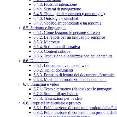
6.4.3. Flussi di interazione
6.4.4. Sistemi di navigazione
6.4.5. Tipologie di contenuto (content type)
6.4.6. Ontologie e standard
6.4.7. Vocabolari controllati e tassonomie
6.5. Scrittura e linguaggio
6.5.1. Come leggono le persone sul web
6.5.2. Le regole per un linguaggio semplice
6.5.3. Microtesti
6.5.4. Scrittura collaborativa
6.5.5. Content critique
6.5.6. Traduzione e localizzazione dei contenuti
6.6. Documenti
6.6.1. I documenti vanno sul web
6.6.2. Tipi di documenti
6.6.3. Formato di lettura dei documenti elettronici
6.6.4. Modalità di produzione dei documenti
6.7. Immagini e video
6.7.1. Testo alternativo (alt text) per le immagini
6.7.2. Sottotitoli per i video
6.7.3. Trascrizioni per i video
6.8. Proprietà intellettuale e privacy
6.8.1. Pubblicazione di contenuti prodotti dalla P
6.8.2. Pubblicazione di contenuti non prodotti dal