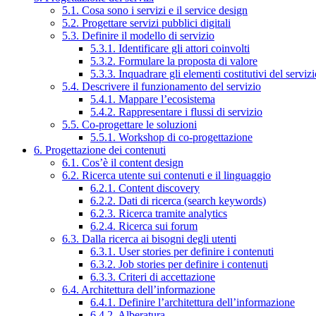
5.1. Cosa sono i servizi e il service design
5.2. Progettare servizi pubblici digitali
5.3. Definire il modello di servizio
5.3.1. Identificare gli attori coinvolti
5.3.2. Formulare la proposta di valore
5.3.3. Inquadrare gli elementi costitutivi del serviz
5.4. Descrivere il funzionamento del servizio
5.4.1. Mappare l’ecosistema
5.4.2. Rappresentare i flussi di servizio
5.5. Co-progettare le soluzioni
5.5.1. Workshop di co-progettazione
6. Progettazione dei contenuti
6.1. Cos’è il content design
6.2. Ricerca utente sui contenuti e il linguaggio
6.2.1. Content discovery
6.2.2. Dati di ricerca (search keywords)
6.2.3. Ricerca tramite analytics
6.2.4. Ricerca sui forum
6.3. Dalla ricerca ai bisogni degli utenti
6.3.1. User stories per definire i contenuti
6.3.2. Job stories per definire i contenuti
6.3.3. Criteri di accettazione
6.4. Architettura dell’informazione
6.4.1. Definire l’architettura dell’informazione
6.4.2. Alberatura