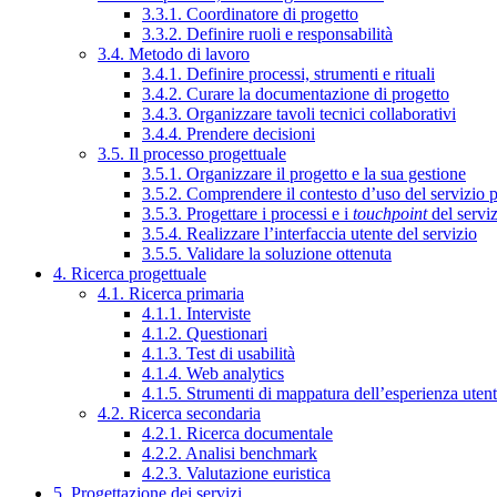
3.3.1. Coordinatore di progetto
3.3.2. Definire ruoli e responsabilità
3.4. Metodo di lavoro
3.4.1. Definire processi, strumenti e rituali
3.4.2. Curare la documentazione di progetto
3.4.3. Organizzare tavoli tecnici collaborativi
3.4.4. Prendere decisioni
3.5. Il processo progettuale
3.5.1. Organizzare il progetto e la sua gestione
3.5.2. Comprendere il contesto d’uso del servizio 
3.5.3. Progettare i processi e i
touchpoint
del servi
3.5.4. Realizzare l’interfaccia utente del servizio
3.5.5. Validare la soluzione ottenuta
4. Ricerca progettuale
4.1. Ricerca primaria
4.1.1. Interviste
4.1.2. Questionari
4.1.3. Test di usabilità
4.1.4. Web analytics
4.1.5. Strumenti di mappatura dell’esperienza uten
4.2. Ricerca secondaria
4.2.1. Ricerca documentale
4.2.2. Analisi benchmark
4.2.3. Valutazione euristica
5. Progettazione dei servizi