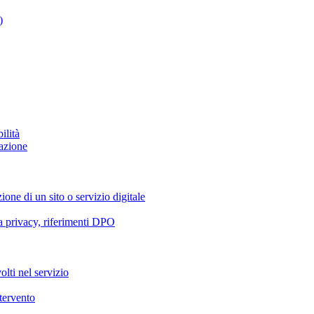
)
ilità
azione
ione di un sito o servizio digitale
va privacy, riferimenti DPO
olti nel servizio
ntervento