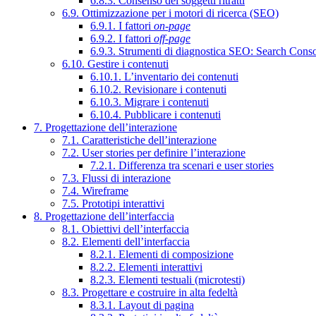
6.8.3. Consenso dei soggetti ritratti
6.9. Ottimizzazione per i motori di ricerca (SEO)
6.9.1. I fattori
on-page
6.9.2. I fattori
off-page
6.9.3. Strumenti di diagnostica SEO: Search Cons
6.10. Gestire i contenuti
6.10.1. L’inventario dei contenuti
6.10.2. Revisionare i contenuti
6.10.3. Migrare i contenuti
6.10.4. Pubblicare i contenuti
7. Progettazione dell’interazione
7.1. Caratteristiche dell’interazione
7.2. User stories per definire l’interazione
7.2.1. Differenza tra scenari e user stories
7.3. Flussi di interazione
7.4. Wireframe
7.5. Prototipi interattivi
8. Progettazione dell’interfaccia
8.1. Obiettivi dell’interfaccia
8.2. Elementi dell’interfaccia
8.2.1. Elementi di composizione
8.2.2. Elementi interattivi
8.2.3. Elementi testuali (microtesti)
8.3. Progettare e costruire in alta fedeltà
8.3.1. Layout di pagina