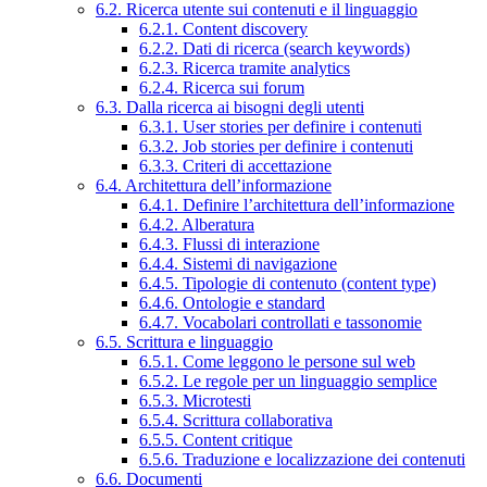
6.2. Ricerca utente sui contenuti e il linguaggio
6.2.1. Content discovery
6.2.2. Dati di ricerca (search keywords)
6.2.3. Ricerca tramite analytics
6.2.4. Ricerca sui forum
6.3. Dalla ricerca ai bisogni degli utenti
6.3.1. User stories per definire i contenuti
6.3.2. Job stories per definire i contenuti
6.3.3. Criteri di accettazione
6.4. Architettura dell’informazione
6.4.1. Definire l’architettura dell’informazione
6.4.2. Alberatura
6.4.3. Flussi di interazione
6.4.4. Sistemi di navigazione
6.4.5. Tipologie di contenuto (content type)
6.4.6. Ontologie e standard
6.4.7. Vocabolari controllati e tassonomie
6.5. Scrittura e linguaggio
6.5.1. Come leggono le persone sul web
6.5.2. Le regole per un linguaggio semplice
6.5.3. Microtesti
6.5.4. Scrittura collaborativa
6.5.5. Content critique
6.5.6. Traduzione e localizzazione dei contenuti
6.6. Documenti