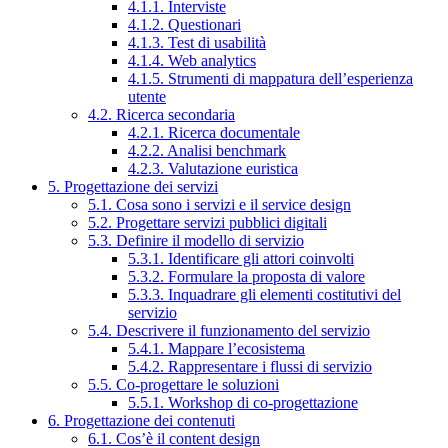
4.1.1. Interviste
4.1.2. Questionari
4.1.3. Test di usabilità
4.1.4. Web analytics
4.1.5. Strumenti di mappatura dell’esperienza
utente
4.2. Ricerca secondaria
4.2.1. Ricerca documentale
4.2.2. Analisi benchmark
4.2.3. Valutazione euristica
5. Progettazione dei servizi
5.1. Cosa sono i servizi e il service design
5.2. Progettare servizi pubblici digitali
5.3. Definire il modello di servizio
5.3.1. Identificare gli attori coinvolti
5.3.2. Formulare la proposta di valore
5.3.3. Inquadrare gli elementi costitutivi del
servizio
5.4. Descrivere il funzionamento del servizio
5.4.1. Mappare l’ecosistema
5.4.2. Rappresentare i flussi di servizio
5.5. Co-progettare le soluzioni
5.5.1. Workshop di co-progettazione
6. Progettazione dei contenuti
6.1. Cos’è il content design