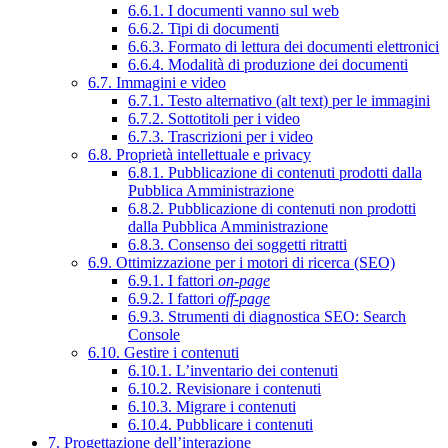
6.6.1. I documenti vanno sul web
6.6.2. Tipi di documenti
6.6.3. Formato di lettura dei documenti elettronici
6.6.4. Modalità di produzione dei documenti
6.7. Immagini e video
6.7.1. Testo alternativo (alt text) per le immagini
6.7.2. Sottotitoli per i video
6.7.3. Trascrizioni per i video
6.8. Proprietà intellettuale e privacy
6.8.1. Pubblicazione di contenuti prodotti dalla
Pubblica Amministrazione
6.8.2. Pubblicazione di contenuti non prodotti
dalla Pubblica Amministrazione
6.8.3. Consenso dei soggetti ritratti
6.9. Ottimizzazione per i motori di ricerca (SEO)
6.9.1. I fattori
on-page
6.9.2. I fattori
off-page
6.9.3. Strumenti di diagnostica SEO: Search
Console
6.10. Gestire i contenuti
6.10.1. L’inventario dei contenuti
6.10.2. Revisionare i contenuti
6.10.3. Migrare i contenuti
6.10.4. Pubblicare i contenuti
7. Progettazione dell’interazione