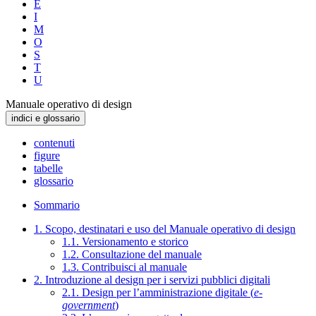
E
I
M
O
S
T
U
Manuale operativo di design
indici e glossario
contenuti
figure
tabelle
glossario
Sommario
1. Scopo, destinatari e uso del Manuale operativo di design
1.1. Versionamento e storico
1.2. Consultazione del manuale
1.3. Contribuisci al manuale
2. Introduzione al design per i servizi pubblici digitali
2.1. Design per l’amministrazione digitale (
e-
government
)