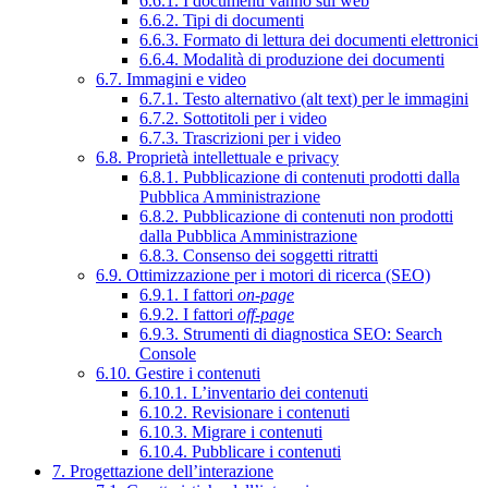
6.6.1. I documenti vanno sul web
6.6.2. Tipi di documenti
6.6.3. Formato di lettura dei documenti elettronici
6.6.4. Modalità di produzione dei documenti
6.7. Immagini e video
6.7.1. Testo alternativo (alt text) per le immagini
6.7.2. Sottotitoli per i video
6.7.3. Trascrizioni per i video
6.8. Proprietà intellettuale e privacy
6.8.1. Pubblicazione di contenuti prodotti dalla
Pubblica Amministrazione
6.8.2. Pubblicazione di contenuti non prodotti
dalla Pubblica Amministrazione
6.8.3. Consenso dei soggetti ritratti
6.9. Ottimizzazione per i motori di ricerca (SEO)
6.9.1. I fattori
on-page
6.9.2. I fattori
off-page
6.9.3. Strumenti di diagnostica SEO: Search
Console
6.10. Gestire i contenuti
6.10.1. L’inventario dei contenuti
6.10.2. Revisionare i contenuti
6.10.3. Migrare i contenuti
6.10.4. Pubblicare i contenuti
7. Progettazione dell’interazione