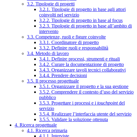
3.2. Tipologie di progetti
3.2.1. Tipologie di progetto in base agli attori
coinvolti nel servizio
3.2.2. Tipologie di progetto in base al focus
3.2.3. Tipologie di progetto in base all’ambito di
intervento
3.3. Competenze, ruoli e figure coinvolte
3.3.1. Coordinatore di progetto
3.3.2. Definire ruoli e responsabilità
3.4. Metodo di lavoro
3.4.1. Definire processi, strumenti e rituali
3.4.2. Curare la documentazione di progetto
3.4.3. Organizzare tavoli tecnici collaborativi
3.4.4. Prendere decisioni
3.5. Il processo progettuale
3.5.1. Organizzare il progetto e la sua gestione
3.5.2. Comprendere il contesto d’uso del servizio
pubblico
3.5.3. Progettare i processi e i
touchpoint
del
servizio
3.5.4. Realizzare l’interfaccia utente del servizio
3.5.5. Validare la soluzione ottenuta
4. Ricerca progettuale
4.1. Ricerca primaria
4.1.1. Interviste