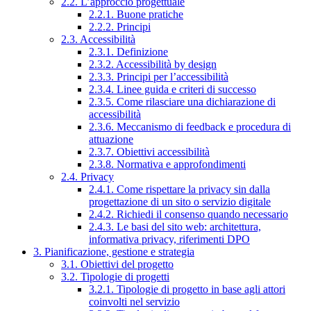
2.2. L’approccio progettuale
2.2.1. Buone pratiche
2.2.2. Principi
2.3. Accessibilità
2.3.1. Definizione
2.3.2. Accessibilità by design
2.3.3. Principi per l’accessibilità
2.3.4. Linee guida e criteri di successo
2.3.5. Come rilasciare una dichiarazione di
accessibilità
2.3.6. Meccanismo di feedback e procedura di
attuazione
2.3.7. Obiettivi accessibilità
2.3.8. Normativa e approfondimenti
2.4. Privacy
2.4.1. Come rispettare la privacy sin dalla
progettazione di un sito o servizio digitale
2.4.2. Richiedi il consenso quando necessario
2.4.3. Le basi del sito web: architettura,
informativa privacy, riferimenti DPO
3. Pianificazione, gestione e strategia
3.1. Obiettivi del progetto
3.2. Tipologie di progetti
3.2.1. Tipologie di progetto in base agli attori
coinvolti nel servizio