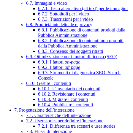
6.7. Immagini e video
6.7.1. Testo alternativo (alt text) per le immagini
6.7.2. Sottotitoli per i video
6.7.3. Trascrizioni per i video
6.8. Proprietà intellettuale e privacy
6.8.1. Pubblicazione di contenuti prodotti dalla
Pubblica Amministrazione
6.8.2. Pubblicazione di contenuti non prodotti
dalla Pubblica Amministrazione
6.8.3. Consenso dei soggetti ritratti
6.9. Ottimizzazione per i motori di ricerca (SEO)
6.9.1. I fattori
on-page
6.9.2. I fattori
off-page
6.9.3. Strumenti di diagnostica SEO: Search
Console
6.10. Gestire i contenuti
6.10.1. L’inventario dei contenuti
6.10.2. Revisionare i contenuti
6.10.3. Migrare i contenuti
6.10.4. Pubblicare i contenuti
7. Progettazione dell’interazione
7.1. Caratteristiche dell’interazione
7.2. User stories per definire l’interazione
7.2.1. Differenza tra scenari e user stories
7.3. Flussi di interazione