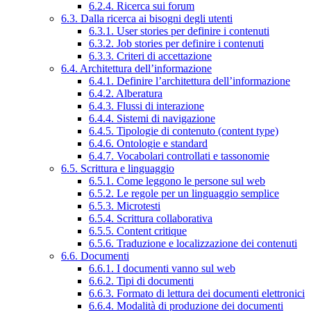
6.2.4. Ricerca sui forum
6.3. Dalla ricerca ai bisogni degli utenti
6.3.1. User stories per definire i contenuti
6.3.2. Job stories per definire i contenuti
6.3.3. Criteri di accettazione
6.4. Architettura dell’informazione
6.4.1. Definire l’architettura dell’informazione
6.4.2. Alberatura
6.4.3. Flussi di interazione
6.4.4. Sistemi di navigazione
6.4.5. Tipologie di contenuto (content type)
6.4.6. Ontologie e standard
6.4.7. Vocabolari controllati e tassonomie
6.5. Scrittura e linguaggio
6.5.1. Come leggono le persone sul web
6.5.2. Le regole per un linguaggio semplice
6.5.3. Microtesti
6.5.4. Scrittura collaborativa
6.5.5. Content critique
6.5.6. Traduzione e localizzazione dei contenuti
6.6. Documenti
6.6.1. I documenti vanno sul web
6.6.2. Tipi di documenti
6.6.3. Formato di lettura dei documenti elettronici
6.6.4. Modalità di produzione dei documenti