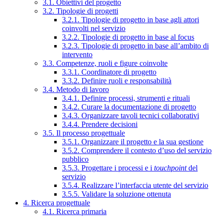
3.1. Obiettivi del progetto
3.2. Tipologie di progetti
3.2.1. Tipologie di progetto in base agli attori
coinvolti nel servizio
3.2.2. Tipologie di progetto in base al focus
3.2.3. Tipologie di progetto in base all’ambito di
intervento
3.3. Competenze, ruoli e figure coinvolte
3.3.1. Coordinatore di progetto
3.3.2. Definire ruoli e responsabilità
3.4. Metodo di lavoro
3.4.1. Definire processi, strumenti e rituali
3.4.2. Curare la documentazione di progetto
3.4.3. Organizzare tavoli tecnici collaborativi
3.4.4. Prendere decisioni
3.5. Il processo progettuale
3.5.1. Organizzare il progetto e la sua gestione
3.5.2. Comprendere il contesto d’uso del servizio
pubblico
3.5.3. Progettare i processi e i
touchpoint
del
servizio
3.5.4. Realizzare l’interfaccia utente del servizio
3.5.5. Validare la soluzione ottenuta
4. Ricerca progettuale
4.1. Ricerca primaria