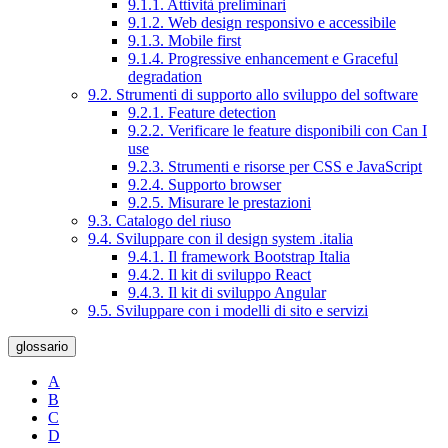
9.1.1. Attività preliminari
9.1.2. Web design responsivo e accessibile
9.1.3. Mobile first
9.1.4. Progressive enhancement e Graceful
degradation
9.2. Strumenti di supporto allo sviluppo del software
9.2.1. Feature detection
9.2.2. Verificare le feature disponibili con Can I
use
9.2.3. Strumenti e risorse per CSS e JavaScript
9.2.4. Supporto browser
9.2.5. Misurare le prestazioni
9.3. Catalogo del riuso
9.4. Sviluppare con il design system .italia
9.4.1. Il framework Bootstrap Italia
9.4.2. Il kit di sviluppo React
9.4.3. Il kit di sviluppo Angular
9.5. Sviluppare con i modelli di sito e servizi
glossario
A
B
C
D