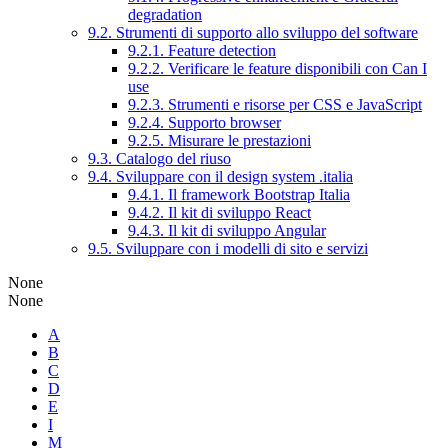
degradation
9.2. Strumenti di supporto allo sviluppo del software
9.2.1. Feature detection
9.2.2. Verificare le feature disponibili con Can I
use
9.2.3. Strumenti e risorse per CSS e JavaScript
9.2.4. Supporto browser
9.2.5. Misurare le prestazioni
9.3. Catalogo del riuso
9.4. Sviluppare con il design system .italia
9.4.1. Il framework Bootstrap Italia
9.4.2. Il kit di sviluppo React
9.4.3. Il kit di sviluppo Angular
9.5. Sviluppare con i modelli di sito e servizi
None
None
A
B
C
D
E
I
M