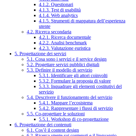
4.1.2. Questionari
4.1.3. Test di usabilità
4.1.4. Web analytics
4.1.5. Strumenti di mappatura dell’esperienza
utente
4.2. Ricerca secondaria
4.2.1. Ricerca documentale
4.2.2. Analisi benchmark
4.2.3. Valutazione euristica
5. Progettazione dei servizi
5.1. Cosa sono i servizi e il service design
5.2. Progettare servizi pubblici digitali
5.3. Definire il modello di servizio
5.3.1. Identificare gli attori coinvolti
5.3.2. Formulare la proposta di valore
5.3.3. Inquadrare gli elementi costitutivi del
servizio
5.4. Descrivere il funzionamento del servizio
5.4.1. Mappare l’ecosistema
5.4.2. Rappresentare i flussi di servizio
5.5. Co-progettare le soluzioni
5.5.1. Workshop di co-progettazione
6. Progettazione dei contenuti
6.1. Cos’è il content design
6.2. Ricerca utente sui contenuti e il linguaggio