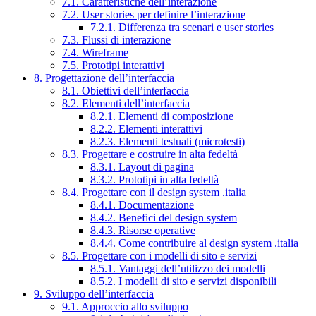
7.1. Caratteristiche dell’interazione
7.2. User stories per definire l’interazione
7.2.1. Differenza tra scenari e user stories
7.3. Flussi di interazione
7.4. Wireframe
7.5. Prototipi interattivi
8. Progettazione dell’interfaccia
8.1. Obiettivi dell’interfaccia
8.2. Elementi dell’interfaccia
8.2.1. Elementi di composizione
8.2.2. Elementi interattivi
8.2.3. Elementi testuali (microtesti)
8.3. Progettare e costruire in alta fedeltà
8.3.1. Layout di pagina
8.3.2. Prototipi in alta fedeltà
8.4. Progettare con il design system .italia
8.4.1. Documentazione
8.4.2. Benefici del design system
8.4.3. Risorse operative
8.4.4. Come contribuire al design system .italia
8.5. Progettare con i modelli di sito e servizi
8.5.1. Vantaggi dell’utilizzo dei modelli
8.5.2. I modelli di sito e servizi disponibili
9. Sviluppo dell’interfaccia
9.1. Approccio allo sviluppo