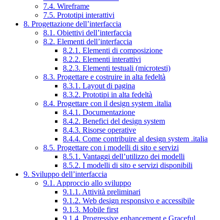
7.4. Wireframe
7.5. Prototipi interattivi
8. Progettazione dell’interfaccia
8.1. Obiettivi dell’interfaccia
8.2. Elementi dell’interfaccia
8.2.1. Elementi di composizione
8.2.2. Elementi interattivi
8.2.3. Elementi testuali (microtesti)
8.3. Progettare e costruire in alta fedeltà
8.3.1. Layout di pagina
8.3.2. Prototipi in alta fedeltà
8.4. Progettare con il design system .italia
8.4.1. Documentazione
8.4.2. Benefici del design system
8.4.3. Risorse operative
8.4.4. Come contribuire al design system .italia
8.5. Progettare con i modelli di sito e servizi
8.5.1. Vantaggi dell’utilizzo dei modelli
8.5.2. I modelli di sito e servizi disponibili
9. Sviluppo dell’interfaccia
9.1. Approccio allo sviluppo
9.1.1. Attività preliminari
9.1.2. Web design responsivo e accessibile
9.1.3. Mobile first
9.1.4. Progressive enhancement e Graceful