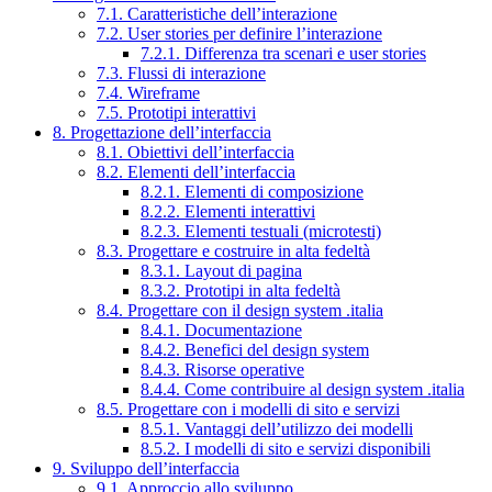
7.1. Caratteristiche dell’interazione
7.2. User stories per definire l’interazione
7.2.1. Differenza tra scenari e user stories
7.3. Flussi di interazione
7.4. Wireframe
7.5. Prototipi interattivi
8. Progettazione dell’interfaccia
8.1. Obiettivi dell’interfaccia
8.2. Elementi dell’interfaccia
8.2.1. Elementi di composizione
8.2.2. Elementi interattivi
8.2.3. Elementi testuali (microtesti)
8.3. Progettare e costruire in alta fedeltà
8.3.1. Layout di pagina
8.3.2. Prototipi in alta fedeltà
8.4. Progettare con il design system .italia
8.4.1. Documentazione
8.4.2. Benefici del design system
8.4.3. Risorse operative
8.4.4. Come contribuire al design system .italia
8.5. Progettare con i modelli di sito e servizi
8.5.1. Vantaggi dell’utilizzo dei modelli
8.5.2. I modelli di sito e servizi disponibili
9. Sviluppo dell’interfaccia
9.1. Approccio allo sviluppo