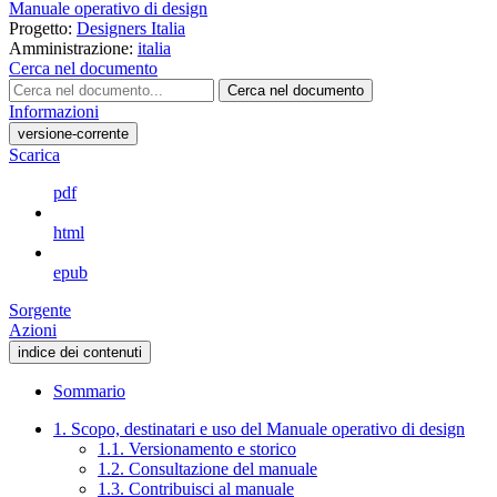
Manuale operativo di design
Progetto:
Designers Italia
Amministrazione:
italia
Cerca nel documento
Cerca nel documento
Informazioni
versione-corrente
Scarica
pdf
html
epub
Sorgente
Azioni
indice dei contenuti
Sommario
1. Scopo, destinatari e uso del Manuale operativo di design
1.1. Versionamento e storico
1.2. Consultazione del manuale
1.3. Contribuisci al manuale