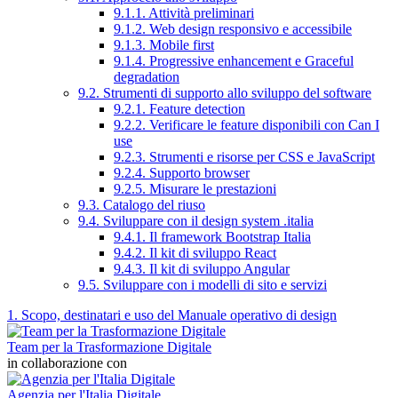
9.1.1. Attività preliminari
9.1.2. Web design responsivo e accessibile
9.1.3. Mobile first
9.1.4. Progressive enhancement e Graceful
degradation
9.2. Strumenti di supporto allo sviluppo del software
9.2.1. Feature detection
9.2.2. Verificare le feature disponibili con Can I
use
9.2.3. Strumenti e risorse per CSS e JavaScript
9.2.4. Supporto browser
9.2.5. Misurare le prestazioni
9.3. Catalogo del riuso
9.4. Sviluppare con il design system .italia
9.4.1. Il framework Bootstrap Italia
9.4.2. Il kit di sviluppo React
9.4.3. Il kit di sviluppo Angular
9.5. Sviluppare con i modelli di sito e servizi
1. Scopo, destinatari e uso del Manuale operativo di design
Team per la Trasformazione Digitale
in collaborazione con
Agenzia per l'Italia Digitale