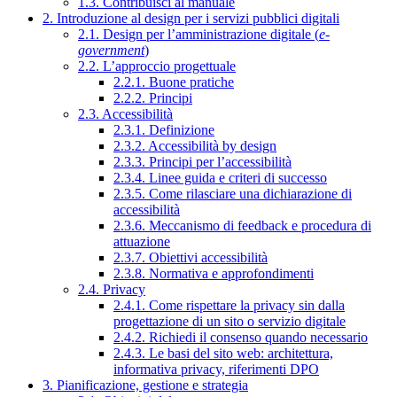
1.3. Contribuisci al manuale
2. Introduzione al design per i servizi pubblici digitali
2.1. Design per l’amministrazione digitale (
e-
government
)
2.2. L’approccio progettuale
2.2.1. Buone pratiche
2.2.2. Principi
2.3. Accessibilità
2.3.1. Definizione
2.3.2. Accessibilità by design
2.3.3. Principi per l’accessibilità
2.3.4. Linee guida e criteri di successo
2.3.5. Come rilasciare una dichiarazione di
accessibilità
2.3.6. Meccanismo di feedback e procedura di
attuazione
2.3.7. Obiettivi accessibilità
2.3.8. Normativa e approfondimenti
2.4. Privacy
2.4.1. Come rispettare la privacy sin dalla
progettazione di un sito o servizio digitale
2.4.2. Richiedi il consenso quando necessario
2.4.3. Le basi del sito web: architettura,
informativa privacy, riferimenti DPO
3. Pianificazione, gestione e strategia