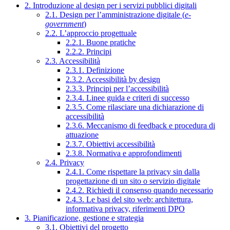
2. Introduzione al design per i servizi pubblici digitali
2.1. Design per l’amministrazione digitale (
e-
government
)
2.2. L’approccio progettuale
2.2.1. Buone pratiche
2.2.2. Principi
2.3. Accessibilità
2.3.1. Definizione
2.3.2. Accessibilità by design
2.3.3. Principi per l’accessibilità
2.3.4. Linee guida e criteri di successo
2.3.5. Come rilasciare una dichiarazione di
accessibilità
2.3.6. Meccanismo di feedback e procedura di
attuazione
2.3.7. Obiettivi accessibilità
2.3.8. Normativa e approfondimenti
2.4. Privacy
2.4.1. Come rispettare la privacy sin dalla
progettazione di un sito o servizio digitale
2.4.2. Richiedi il consenso quando necessario
2.4.3. Le basi del sito web: architettura,
informativa privacy, riferimenti DPO
3. Pianificazione, gestione e strategia
3.1. Obiettivi del progetto