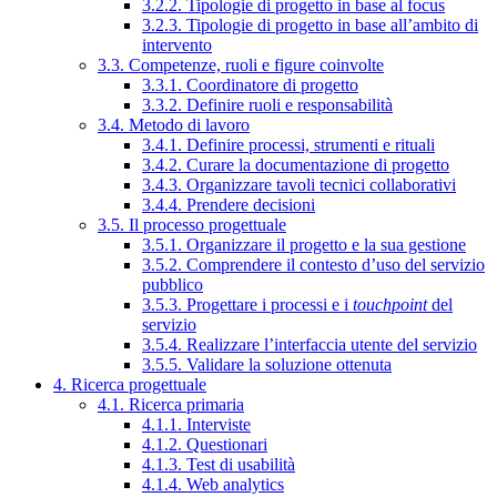
3.2.2. Tipologie di progetto in base al focus
3.2.3. Tipologie di progetto in base all’ambito di
intervento
3.3. Competenze, ruoli e figure coinvolte
3.3.1. Coordinatore di progetto
3.3.2. Definire ruoli e responsabilità
3.4. Metodo di lavoro
3.4.1. Definire processi, strumenti e rituali
3.4.2. Curare la documentazione di progetto
3.4.3. Organizzare tavoli tecnici collaborativi
3.4.4. Prendere decisioni
3.5. Il processo progettuale
3.5.1. Organizzare il progetto e la sua gestione
3.5.2. Comprendere il contesto d’uso del servizio
pubblico
3.5.3. Progettare i processi e i
touchpoint
del
servizio
3.5.4. Realizzare l’interfaccia utente del servizio
3.5.5. Validare la soluzione ottenuta
4. Ricerca progettuale
4.1. Ricerca primaria
4.1.1. Interviste
4.1.2. Questionari
4.1.3. Test di usabilità
4.1.4. Web analytics