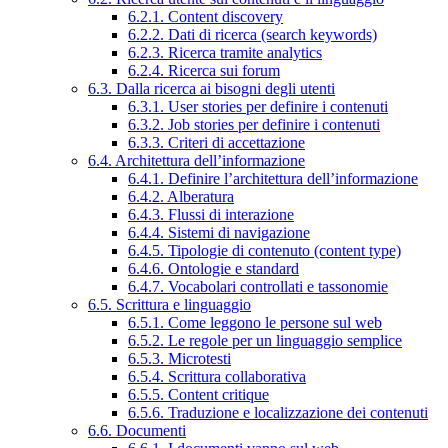
6.2.1. Content discovery
6.2.2. Dati di ricerca (search keywords)
6.2.3. Ricerca tramite analytics
6.2.4. Ricerca sui forum
6.3. Dalla ricerca ai bisogni degli utenti
6.3.1. User stories per definire i contenuti
6.3.2. Job stories per definire i contenuti
6.3.3. Criteri di accettazione
6.4. Architettura dell’informazione
6.4.1. Definire l’architettura dell’informazione
6.4.2. Alberatura
6.4.3. Flussi di interazione
6.4.4. Sistemi di navigazione
6.4.5. Tipologie di contenuto (content type)
6.4.6. Ontologie e standard
6.4.7. Vocabolari controllati e tassonomie
6.5. Scrittura e linguaggio
6.5.1. Come leggono le persone sul web
6.5.2. Le regole per un linguaggio semplice
6.5.3. Microtesti
6.5.4. Scrittura collaborativa
6.5.5. Content critique
6.5.6. Traduzione e localizzazione dei contenuti
6.6. Documenti