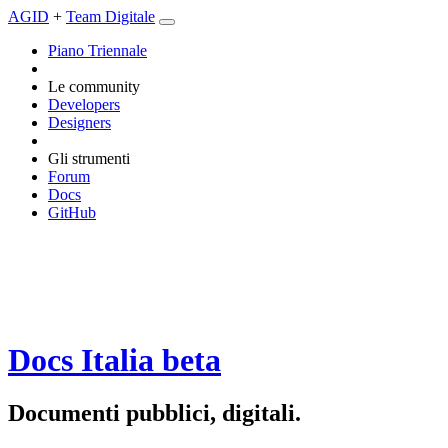
AGID
+
Team Digitale
Piano Triennale
Le community
Developers
Designers
Gli strumenti
Forum
Docs
GitHub
Docs Italia
beta
Documenti pubblici, digitali.