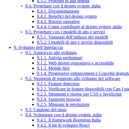
8.3.2. Prototipi in alta fedeltà
8.4. Progettare con il design system .italia
8.4.1. Documentazione
8.4.2. Benefici del design system
8.4.3. Risorse operative
8.4.4. Come contribuire al design system .italia
8.5. Progettare con i modelli di sito e servizi
8.5.1. Vantaggi dell’utilizzo dei modelli
8.5.2. I modelli di sito e servizi disponibili
9. Sviluppo dell’interfaccia
9.1. Approccio allo sviluppo
9.1.1. Attività preliminari
9.1.2. Web design responsivo e accessibile
9.1.3. Mobile first
9.1.4. Progressive enhancement e Graceful degrad
9.2. Strumenti di supporto allo sviluppo del software
9.2.1. Feature detection
9.2.2. Verificare le feature disponibili con Can I us
9.2.3. Strumenti e risorse per CSS e JavaScript
9.2.4. Supporto browser
9.2.5. Misurare le prestazioni
9.3. Catalogo del riuso
9.4. Sviluppare con il design system .italia
9.4.1. Il framework Bootstrap Italia
9.4.2. Il kit di sviluppo React