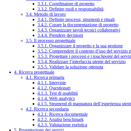
3.3.1. Coordinatore di progetto
3.3.2. Definire ruoli e responsabilità
3.4. Metodo di lavoro
3.4.1. Definire processi, strumenti e rituali
3.4.2. Curare la documentazione di progetto
3.4.3. Organizzare tavoli tecnici collaborativi
3.4.4. Prendere decisioni
3.5. Il processo progettuale
3.5.1. Organizzare il progetto e la sua gestione
3.5.2. Comprendere il contesto d’uso del servizio 
3.5.3. Progettare i processi e i
touchpoint
del servi
3.5.4. Realizzare l’interfaccia utente del servizio
3.5.5. Validare la soluzione ottenuta
4. Ricerca progettuale
4.1. Ricerca primaria
4.1.1. Interviste
4.1.2. Questionari
4.1.3. Test di usabilità
4.1.4. Web analytics
4.1.5. Strumenti di mappatura dell’esperienza uten
4.2. Ricerca secondaria
4.2.1. Ricerca documentale
4.2.2. Analisi benchmark
4.2.3. Valutazione euristica
5. Progettazione dei servizi