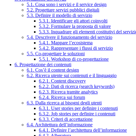
5.1. Cosa sono i servizi e il service design
5.2. Progettare servizi pubblici digitali
5.3. Definire il modello di servizio
5.3.1. Identificare gli attori coinvolti
5.3.2. Formulare la proposta di valore
5.3.3. Inquadrare gli elementi costitutivi del serviz
5.4. Descrivere il funzionamento del servizio
5.4.1. Mappare l’ecosistema
5.4.2. Rappresentare i flussi di servizio
5.5. Co-progettare le soluzioni
5.5.1. Workshop di co-progettazione
6. Progettazione dei contenuti
6.1. Cos’è il content design
6.2. Ricerca utente sui contenuti e il linguaggio
6.2.1. Content discovery
6.2.2. Dati di ricerca (search keywords)
6.2.3. Ricerca tramite analytics
6.2.4. Ricerca sui forum
6.3. Dalla ricerca ai bisogni degli utenti
6.3.1. User stories per definire i contenuti
6.3.2. Job stories per definire i contenuti
6.3.3. Criteri di accettazione
6.4. Architettura dell’informazione
6.4.1. Definire l’architettura dell’informazione
6.4.2. Alberatura