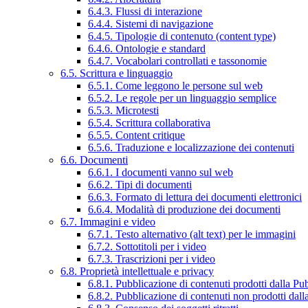
6.4.3. Flussi di interazione
6.4.4. Sistemi di navigazione
6.4.5. Tipologie di contenuto (content type)
6.4.6. Ontologie e standard
6.4.7. Vocabolari controllati e tassonomie
6.5. Scrittura e linguaggio
6.5.1. Come leggono le persone sul web
6.5.2. Le regole per un linguaggio semplice
6.5.3. Microtesti
6.5.4. Scrittura collaborativa
6.5.5. Content critique
6.5.6. Traduzione e localizzazione dei contenuti
6.6. Documenti
6.6.1. I documenti vanno sul web
6.6.2. Tipi di documenti
6.6.3. Formato di lettura dei documenti elettronici
6.6.4. Modalità di produzione dei documenti
6.7. Immagini e video
6.7.1. Testo alternativo (alt text) per le immagini
6.7.2. Sottotitoli per i video
6.7.3. Trascrizioni per i video
6.8. Proprietà intellettuale e privacy
6.8.1. Pubblicazione di contenuti prodotti dalla P
6.8.2. Pubblicazione di contenuti non prodotti dal