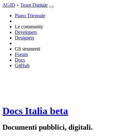
AGID
+
Team Digitale
Piano Triennale
Le community
Developers
Designers
Gli strumenti
Forum
Docs
GitHub
Docs Italia
beta
Documenti pubblici, digitali.