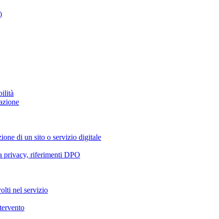
)
ilità
azione
ione di un sito o servizio digitale
va privacy, riferimenti DPO
olti nel servizio
ntervento