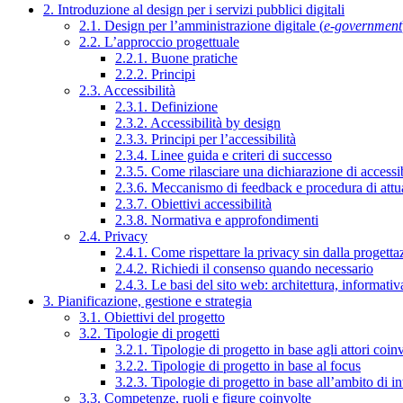
2. Introduzione al design per i servizi pubblici digitali
2.1. Design per l’amministrazione digitale (
e-government
2.2. L’approccio progettuale
2.2.1. Buone pratiche
2.2.2. Principi
2.3. Accessibilità
2.3.1. Definizione
2.3.2. Accessibilità by design
2.3.3. Principi per l’accessibilità
2.3.4. Linee guida e criteri di successo
2.3.5. Come rilasciare una dichiarazione di accessib
2.3.6. Meccanismo di feedback e procedura di attu
2.3.7. Obiettivi accessibilità
2.3.8. Normativa e approfondimenti
2.4. Privacy
2.4.1. Come rispettare la privacy sin dalla progettaz
2.4.2. Richiedi il consenso quando necessario
2.4.3. Le basi del sito web: architettura, informati
3. Pianificazione, gestione e strategia
3.1. Obiettivi del progetto
3.2. Tipologie di progetti
3.2.1. Tipologie di progetto in base agli attori coinv
3.2.2. Tipologie di progetto in base al focus
3.2.3. Tipologie di progetto in base all’ambito di i
3.3. Competenze, ruoli e figure coinvolte