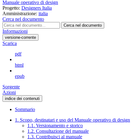
Manuale operativo di design
Progetto:
Designers Italia
Amministrazione:
italia
Cerca nel documento
Cerca nel documento
Informazioni
versione-corrente
Scarica
pdf
html
epub
Sorgente
Azioni
indice dei contenuti
Sommario
1. Scopo, destinatari e uso del Manuale operativo di design
1.1. Versionamento e storico
1.2. Consultazione del manuale
1.3. Contribuisci al manuale