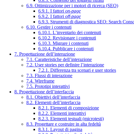
6.8.3. Consenso dei soggetti ritratti
6.9. Ottimizzazione per i motori di ricerca (SEO)
6.9.1. I fattori
on-page
6.9.2. I fattori
off-page
6.9.3. Strumenti di diagnostica SEO: Search Cons
6.10. Gestire i contenuti
6.10.1. L’inventario dei contenuti
6.10.2. Revisionare i contenuti
6.10.3. Migrare i contenuti
6.10.4. Pubblicare i contenuti
7. Progettazione dell’interazione
7.1. Caratteristiche dell’interazione
7.2. User stories per definire l’interazione
7.2.1. Differenza tra scenari e user stories
7.3. Flussi di interazione
7.4. Wireframe
7.5. Prototipi interattivi
8. Progettazione dell’interfaccia
8.1. Obiettivi dell’interfaccia
8.2. Elementi dell’interfaccia
8.2.1. Elementi di composizione
8.2.2. Elementi interattivi
8.2.3. Elementi testuali (microtesti)
8.3. Progettare e costruire in alta fedeltà
8.3.1. Layout di pagina