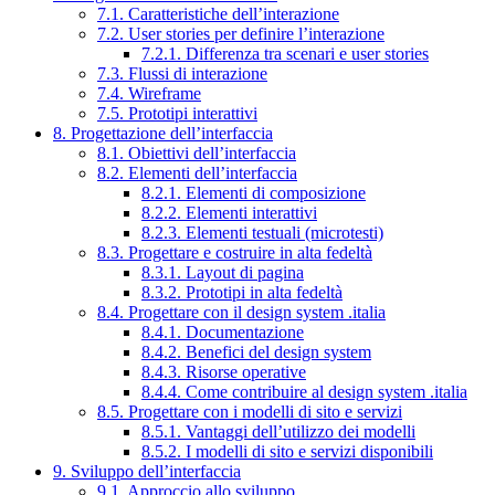
7.1. Caratteristiche dell’interazione
7.2. User stories per definire l’interazione
7.2.1. Differenza tra scenari e user stories
7.3. Flussi di interazione
7.4. Wireframe
7.5. Prototipi interattivi
8. Progettazione dell’interfaccia
8.1. Obiettivi dell’interfaccia
8.2. Elementi dell’interfaccia
8.2.1. Elementi di composizione
8.2.2. Elementi interattivi
8.2.3. Elementi testuali (microtesti)
8.3. Progettare e costruire in alta fedeltà
8.3.1. Layout di pagina
8.3.2. Prototipi in alta fedeltà
8.4. Progettare con il design system .italia
8.4.1. Documentazione
8.4.2. Benefici del design system
8.4.3. Risorse operative
8.4.4. Come contribuire al design system .italia
8.5. Progettare con i modelli di sito e servizi
8.5.1. Vantaggi dell’utilizzo dei modelli
8.5.2. I modelli di sito e servizi disponibili
9. Sviluppo dell’interfaccia
9.1. Approccio allo sviluppo