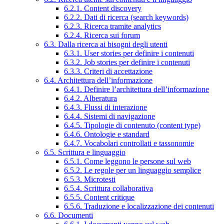
6.2.1. Content discovery
6.2.2. Dati di ricerca (search keywords)
6.2.3. Ricerca tramite analytics
6.2.4. Ricerca sui forum
6.3. Dalla ricerca ai bisogni degli utenti
6.3.1. User stories per definire i contenuti
6.3.2. Job stories per definire i contenuti
6.3.3. Criteri di accettazione
6.4. Architettura dell’informazione
6.4.1. Definire l’architettura dell’informazione
6.4.2. Alberatura
6.4.3. Flussi di interazione
6.4.4. Sistemi di navigazione
6.4.5. Tipologie di contenuto (content type)
6.4.6. Ontologie e standard
6.4.7. Vocabolari controllati e tassonomie
6.5. Scrittura e linguaggio
6.5.1. Come leggono le persone sul web
6.5.2. Le regole per un linguaggio semplice
6.5.3. Microtesti
6.5.4. Scrittura collaborativa
6.5.5. Content critique
6.5.6. Traduzione e localizzazione dei contenuti
6.6. Documenti