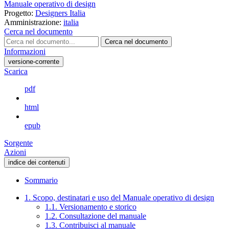
Manuale operativo di design
Progetto:
Designers Italia
Amministrazione:
italia
Cerca nel documento
Cerca nel documento
Informazioni
versione-corrente
Scarica
pdf
html
epub
Sorgente
Azioni
indice dei contenuti
Sommario
1. Scopo, destinatari e uso del Manuale operativo di design
1.1. Versionamento e storico
1.2. Consultazione del manuale
1.3. Contribuisci al manuale