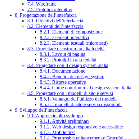
7.4. Wireframe
7.5. Prototipi interattivi
8. Progettazione dell’interfaccia
8.1. Obiettivi dell’interfaccia
8.2. Elementi dell’interfaccia
8.2.1. Elementi di composizione
8.2.2. Elementi interattivi
8.2.3. Elementi testuali (microtesti)
8.3. Progettare e costruire in alta fedeltà
8.3.1. Layout di pagina
8.3.2. Prototipi in alta fedeltà
8.4. Progettare con il design system .italia
8.4.1. Documentazione
8.4.2. Benefici del design system
8.4.3. Risorse operative
8.4.4. Come contribuire al design system .italia
8.5. Progettare con i modelli di sito e servizi
8.5.1. Vantaggi dell’utilizzo dei modelli
8.5.2. I modelli di sito e servizi disponibili
9. Sviluppo dell’interfaccia
9.1. Approccio allo sviluppo
9.1.1. Attività preliminari
9.1.2. Web design responsivo e accessibile
9.1.3. Mobile first
9.1.4. Progressive enhancement e Graceful