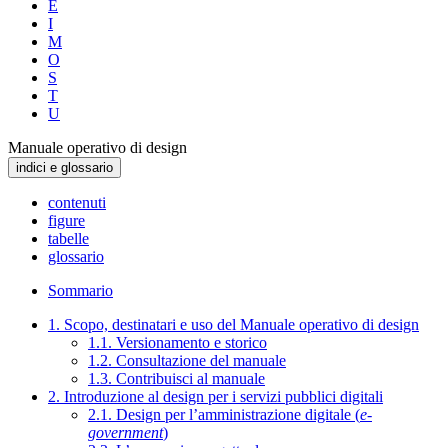
E
I
M
O
S
T
U
Manuale operativo di design
indici e glossario
contenuti
figure
tabelle
glossario
Sommario
1. Scopo, destinatari e uso del Manuale operativo di design
1.1. Versionamento e storico
1.2. Consultazione del manuale
1.3. Contribuisci al manuale
2. Introduzione al design per i servizi pubblici digitali
2.1. Design per l’amministrazione digitale (
e-
government
)