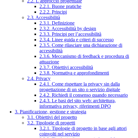
2.2. L’approccio progettuale
2.2.1. Buone pratiche
2.2.2. Principi
2.3. Accessibilità
2.3.1. Definizione
2.3.2. Accessibilità by design
2.3.3. Principi per l’accessibilità
2.3.4. Linee guida e criteri di successo
2.3.5. Come rilasciare una dichiarazione di
accessibilità
2.3.6. Meccanismo di feedback e procedura di
attuazione
2.3.7. Obiettivi accessibilità
2.3.8. Normativa e approfondimenti
2.4. Privacy
2.4.1. Come rispettare la privacy sin dalla
progettazione di un sito o servizio digitale
2.4.2. Richiedi il consenso quando necessario
2.4.3. Le basi del sito web: architettura,
informativa privacy, riferimenti DPO
3. Pianificazione, gestione e strategia
3.1. Obiettivi del progetto
3.2. Tipologie di progetti
3.2.1. Tipologie di progetto in base agli attori
coinvolti nel servizio