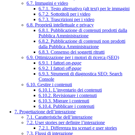
6.7. Immagini e video
6.7.1. Testo alternativo (alt text) per le immagini
6.7.2. Sottotitoli per i video
6.7.3. Trascrizioni per i video
6.8. Proprietà intellettuale e privacy
6.8.1. Pubblicazione di contenuti prodotti dalla
Pubblica Amministrazione
6.8.2. Pubblicazione di contenuti non prodotti
dalla Pubblica Amministrazione
6.8.3. Consenso dei soggetti ritratti
6.9. Ottimizzazione per i motori di ricerca (SEO)
6.9.1. I fattori
on-page
6.9.2. I fattori
off-page
6.9.3. Strumenti di diagnostica SEO: Search
Console
6.10. Gestire i contenuti
6.10.1. L’inventario dei contenuti
6.10.2. Revisionare i contenuti
6.10.3. Migrare i contenuti
6.10.4. Pubblicare i contenuti
7. Progettazione dell’interazione
7.1. Caratteristiche dell’interazione
7.2. User stories per definire l’interazione
7.2.1. Differenza tra scenari e user stories
7.3. Flussi di interazione