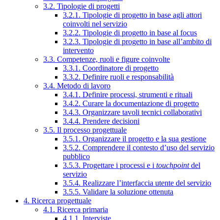
3.2. Tipologie di progetti
3.2.1. Tipologie di progetto in base agli attori
coinvolti nel servizio
3.2.2. Tipologie di progetto in base al focus
3.2.3. Tipologie di progetto in base all’ambito di
intervento
3.3. Competenze, ruoli e figure coinvolte
3.3.1. Coordinatore di progetto
3.3.2. Definire ruoli e responsabilità
3.4. Metodo di lavoro
3.4.1. Definire processi, strumenti e rituali
3.4.2. Curare la documentazione di progetto
3.4.3. Organizzare tavoli tecnici collaborativi
3.4.4. Prendere decisioni
3.5. Il processo progettuale
3.5.1. Organizzare il progetto e la sua gestione
3.5.2. Comprendere il contesto d’uso del servizio
pubblico
3.5.3. Progettare i processi e i
touchpoint
del
servizio
3.5.4. Realizzare l’interfaccia utente del servizio
3.5.5. Validare la soluzione ottenuta
4. Ricerca progettuale
4.1. Ricerca primaria
4.1.1. Interviste