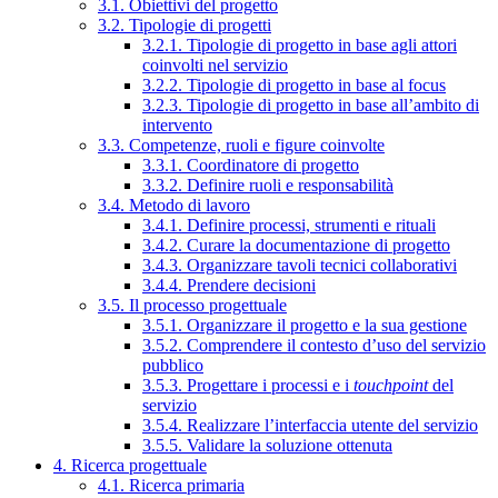
3.1. Obiettivi del progetto
3.2. Tipologie di progetti
3.2.1. Tipologie di progetto in base agli attori
coinvolti nel servizio
3.2.2. Tipologie di progetto in base al focus
3.2.3. Tipologie di progetto in base all’ambito di
intervento
3.3. Competenze, ruoli e figure coinvolte
3.3.1. Coordinatore di progetto
3.3.2. Definire ruoli e responsabilità
3.4. Metodo di lavoro
3.4.1. Definire processi, strumenti e rituali
3.4.2. Curare la documentazione di progetto
3.4.3. Organizzare tavoli tecnici collaborativi
3.4.4. Prendere decisioni
3.5. Il processo progettuale
3.5.1. Organizzare il progetto e la sua gestione
3.5.2. Comprendere il contesto d’uso del servizio
pubblico
3.5.3. Progettare i processi e i
touchpoint
del
servizio
3.5.4. Realizzare l’interfaccia utente del servizio
3.5.5. Validare la soluzione ottenuta
4. Ricerca progettuale
4.1. Ricerca primaria