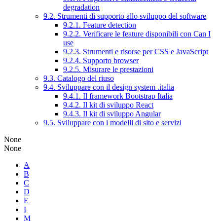
degradation
9.2. Strumenti di supporto allo sviluppo del software
9.2.1. Feature detection
9.2.2. Verificare le feature disponibili con Can I
use
9.2.3. Strumenti e risorse per CSS e JavaScript
9.2.4. Supporto browser
9.2.5. Misurare le prestazioni
9.3. Catalogo del riuso
9.4. Sviluppare con il design system .italia
9.4.1. Il framework Bootstrap Italia
9.4.2. Il kit di sviluppo React
9.4.3. Il kit di sviluppo Angular
9.5. Sviluppare con i modelli di sito e servizi
None
None
A
B
C
D
E
I
M