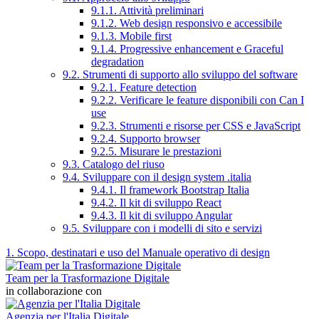
9.1.1. Attività preliminari
9.1.2. Web design responsivo e accessibile
9.1.3. Mobile first
9.1.4. Progressive enhancement e Graceful
degradation
9.2. Strumenti di supporto allo sviluppo del software
9.2.1. Feature detection
9.2.2. Verificare le feature disponibili con Can I
use
9.2.3. Strumenti e risorse per CSS e JavaScript
9.2.4. Supporto browser
9.2.5. Misurare le prestazioni
9.3. Catalogo del riuso
9.4. Sviluppare con il design system .italia
9.4.1. Il framework Bootstrap Italia
9.4.2. Il kit di sviluppo React
9.4.3. Il kit di sviluppo Angular
9.5. Sviluppare con i modelli di sito e servizi
1. Scopo, destinatari e uso del Manuale operativo di design
Team per la Trasformazione Digitale
in collaborazione con
Agenzia per l'Italia Digitale