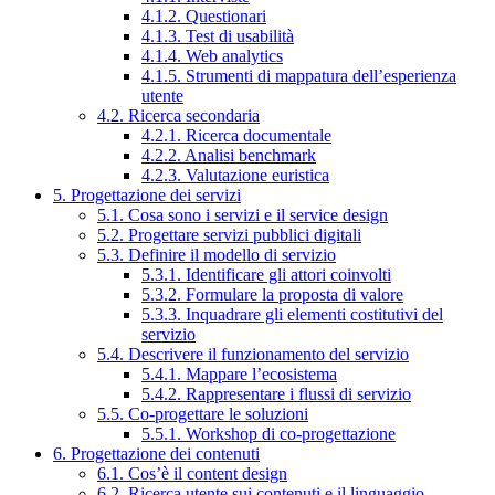
4.1.2. Questionari
4.1.3. Test di usabilità
4.1.4. Web analytics
4.1.5. Strumenti di mappatura dell’esperienza
utente
4.2. Ricerca secondaria
4.2.1. Ricerca documentale
4.2.2. Analisi benchmark
4.2.3. Valutazione euristica
5. Progettazione dei servizi
5.1. Cosa sono i servizi e il service design
5.2. Progettare servizi pubblici digitali
5.3. Definire il modello di servizio
5.3.1. Identificare gli attori coinvolti
5.3.2. Formulare la proposta di valore
5.3.3. Inquadrare gli elementi costitutivi del
servizio
5.4. Descrivere il funzionamento del servizio
5.4.1. Mappare l’ecosistema
5.4.2. Rappresentare i flussi di servizio
5.5. Co-progettare le soluzioni
5.5.1. Workshop di co-progettazione
6. Progettazione dei contenuti
6.1. Cos’è il content design
6.2. Ricerca utente sui contenuti e il linguaggio