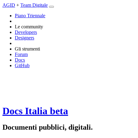
AGID
+
Team Digitale
Piano Triennale
Le community
Developers
Designers
Gli strumenti
Forum
Docs
GitHub
Docs Italia
beta
Documenti pubblici, digitali.