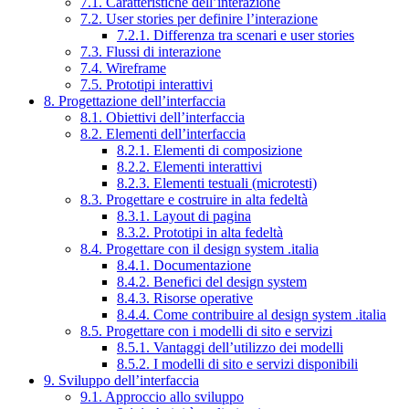
7.1. Caratteristiche dell’interazione
7.2. User stories per definire l’interazione
7.2.1. Differenza tra scenari e user stories
7.3. Flussi di interazione
7.4. Wireframe
7.5. Prototipi interattivi
8. Progettazione dell’interfaccia
8.1. Obiettivi dell’interfaccia
8.2. Elementi dell’interfaccia
8.2.1. Elementi di composizione
8.2.2. Elementi interattivi
8.2.3. Elementi testuali (microtesti)
8.3. Progettare e costruire in alta fedeltà
8.3.1. Layout di pagina
8.3.2. Prototipi in alta fedeltà
8.4. Progettare con il design system .italia
8.4.1. Documentazione
8.4.2. Benefici del design system
8.4.3. Risorse operative
8.4.4. Come contribuire al design system .italia
8.5. Progettare con i modelli di sito e servizi
8.5.1. Vantaggi dell’utilizzo dei modelli
8.5.2. I modelli di sito e servizi disponibili
9. Sviluppo dell’interfaccia
9.1. Approccio allo sviluppo