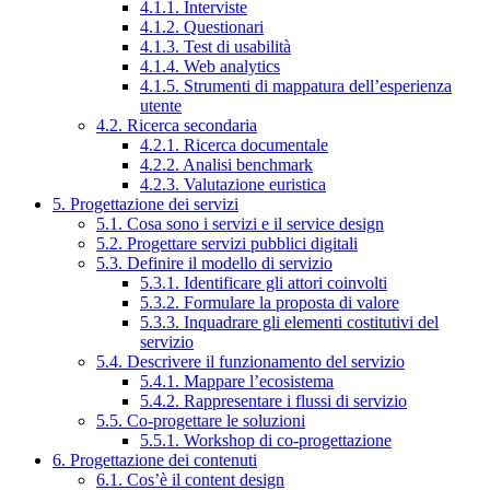
4.1.1. Interviste
4.1.2. Questionari
4.1.3. Test di usabilità
4.1.4. Web analytics
4.1.5. Strumenti di mappatura dell’esperienza
utente
4.2. Ricerca secondaria
4.2.1. Ricerca documentale
4.2.2. Analisi benchmark
4.2.3. Valutazione euristica
5. Progettazione dei servizi
5.1. Cosa sono i servizi e il service design
5.2. Progettare servizi pubblici digitali
5.3. Definire il modello di servizio
5.3.1. Identificare gli attori coinvolti
5.3.2. Formulare la proposta di valore
5.3.3. Inquadrare gli elementi costitutivi del
servizio
5.4. Descrivere il funzionamento del servizio
5.4.1. Mappare l’ecosistema
5.4.2. Rappresentare i flussi di servizio
5.5. Co-progettare le soluzioni
5.5.1. Workshop di co-progettazione
6. Progettazione dei contenuti
6.1. Cos’è il content design