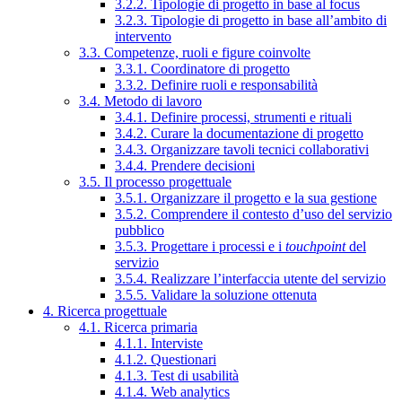
3.2.2. Tipologie di progetto in base al focus
3.2.3. Tipologie di progetto in base all’ambito di
intervento
3.3. Competenze, ruoli e figure coinvolte
3.3.1. Coordinatore di progetto
3.3.2. Definire ruoli e responsabilità
3.4. Metodo di lavoro
3.4.1. Definire processi, strumenti e rituali
3.4.2. Curare la documentazione di progetto
3.4.3. Organizzare tavoli tecnici collaborativi
3.4.4. Prendere decisioni
3.5. Il processo progettuale
3.5.1. Organizzare il progetto e la sua gestione
3.5.2. Comprendere il contesto d’uso del servizio
pubblico
3.5.3. Progettare i processi e i
touchpoint
del
servizio
3.5.4. Realizzare l’interfaccia utente del servizio
3.5.5. Validare la soluzione ottenuta
4. Ricerca progettuale
4.1. Ricerca primaria
4.1.1. Interviste
4.1.2. Questionari
4.1.3. Test di usabilità
4.1.4. Web analytics