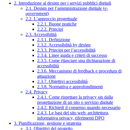
2. Introduzione al design per i servizi pubblici digitali
2.1. Design per l’amministrazione digitale (
e-
government
)
2.2. L’approccio progettuale
2.2.1. Buone pratiche
2.2.2. Principi
2.3. Accessibilità
2.3.1. Definizione
2.3.2. Accessibilità by design
2.3.3. Principi per l’accessibilità
2.3.4. Linee guida e criteri di successo
2.3.5. Come rilasciare una dichiarazione di
accessibilità
2.3.6. Meccanismo di feedback e procedura di
attuazione
2.3.7. Obiettivi accessibilità
2.3.8. Normativa e approfondimenti
2.4. Privacy
2.4.1. Come rispettare la privacy sin dalla
progettazione di un sito o servizio digitale
2.4.2. Richiedi il consenso quando necessario
2.4.3. Le basi del sito web: architettura,
informativa privacy, riferimenti DPO
3. Pianificazione, gestione e strategia
3.1. Obiettivi del progetto