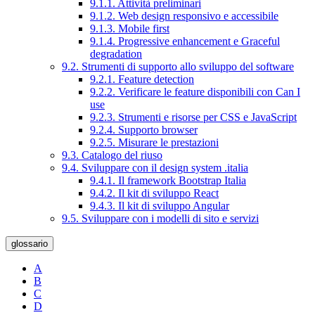
9.1.1. Attività preliminari
9.1.2. Web design responsivo e accessibile
9.1.3. Mobile first
9.1.4. Progressive enhancement e Graceful
degradation
9.2. Strumenti di supporto allo sviluppo del software
9.2.1. Feature detection
9.2.2. Verificare le feature disponibili con Can I
use
9.2.3. Strumenti e risorse per CSS e JavaScript
9.2.4. Supporto browser
9.2.5. Misurare le prestazioni
9.3. Catalogo del riuso
9.4. Sviluppare con il design system .italia
9.4.1. Il framework Bootstrap Italia
9.4.2. Il kit di sviluppo React
9.4.3. Il kit di sviluppo Angular
9.5. Sviluppare con i modelli di sito e servizi
glossario
A
B
C
D