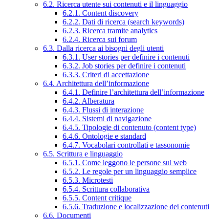
6.2. Ricerca utente sui contenuti e il linguaggio
6.2.1. Content discovery
6.2.2. Dati di ricerca (search keywords)
6.2.3. Ricerca tramite analytics
6.2.4. Ricerca sui forum
6.3. Dalla ricerca ai bisogni degli utenti
6.3.1. User stories per definire i contenuti
6.3.2. Job stories per definire i contenuti
6.3.3. Criteri di accettazione
6.4. Architettura dell’informazione
6.4.1. Definire l’architettura dell’informazione
6.4.2. Alberatura
6.4.3. Flussi di interazione
6.4.4. Sistemi di navigazione
6.4.5. Tipologie di contenuto (content type)
6.4.6. Ontologie e standard
6.4.7. Vocabolari controllati e tassonomie
6.5. Scrittura e linguaggio
6.5.1. Come leggono le persone sul web
6.5.2. Le regole per un linguaggio semplice
6.5.3. Microtesti
6.5.4. Scrittura collaborativa
6.5.5. Content critique
6.5.6. Traduzione e localizzazione dei contenuti
6.6. Documenti