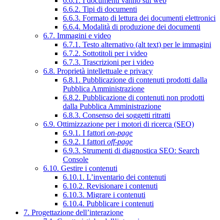
6.6.1. I documenti vanno sul web
6.6.2. Tipi di documenti
6.6.3. Formato di lettura dei documenti elettronici
6.6.4. Modalità di produzione dei documenti
6.7. Immagini e video
6.7.1. Testo alternativo (alt text) per le immagini
6.7.2. Sottotitoli per i video
6.7.3. Trascrizioni per i video
6.8. Proprietà intellettuale e privacy
6.8.1. Pubblicazione di contenuti prodotti dalla
Pubblica Amministrazione
6.8.2. Pubblicazione di contenuti non prodotti
dalla Pubblica Amministrazione
6.8.3. Consenso dei soggetti ritratti
6.9. Ottimizzazione per i motori di ricerca (SEO)
6.9.1. I fattori
on-page
6.9.2. I fattori
off-page
6.9.3. Strumenti di diagnostica SEO: Search
Console
6.10. Gestire i contenuti
6.10.1. L’inventario dei contenuti
6.10.2. Revisionare i contenuti
6.10.3. Migrare i contenuti
6.10.4. Pubblicare i contenuti
7. Progettazione dell’interazione