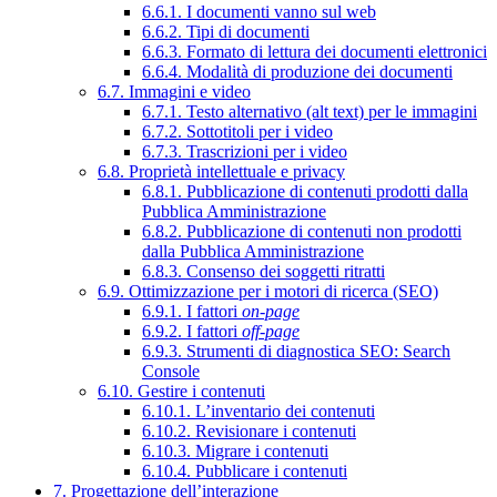
6.6.1. I documenti vanno sul web
6.6.2. Tipi di documenti
6.6.3. Formato di lettura dei documenti elettronici
6.6.4. Modalità di produzione dei documenti
6.7. Immagini e video
6.7.1. Testo alternativo (alt text) per le immagini
6.7.2. Sottotitoli per i video
6.7.3. Trascrizioni per i video
6.8. Proprietà intellettuale e privacy
6.8.1. Pubblicazione di contenuti prodotti dalla
Pubblica Amministrazione
6.8.2. Pubblicazione di contenuti non prodotti
dalla Pubblica Amministrazione
6.8.3. Consenso dei soggetti ritratti
6.9. Ottimizzazione per i motori di ricerca (SEO)
6.9.1. I fattori
on-page
6.9.2. I fattori
off-page
6.9.3. Strumenti di diagnostica SEO: Search
Console
6.10. Gestire i contenuti
6.10.1. L’inventario dei contenuti
6.10.2. Revisionare i contenuti
6.10.3. Migrare i contenuti
6.10.4. Pubblicare i contenuti
7. Progettazione dell’interazione