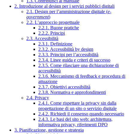
1.3. Contribuisci al manuale
2. Introduzione al design per i servizi pubblici digitali
2.1. Design per l’amministrazione digitale (
e-
government
)
2.2. L’approccio progettuale
2.2.1. Buone pratiche
2.2.2. Principi
2.3. Accessibilità
2.3.1. Definizione
2.3.2. Accessibilità by design
2.3.3. Principi per l’accessibilità
2.3.4. Linee guida e criteri di successo
2.3.5. Come rilasciare una dichiarazione di
accessibilità
2.3.6. Meccanismo di feedback e procedura di
attuazione
2.3.7. Obiettivi accessibilità
2.3.8. Normativa e approfondimenti
2.4. Privacy
2.4.1. Come rispettare la privacy sin dalla
progettazione di un sito o servizio digitale
2.4.2. Richiedi il consenso quando necessario
2.4.3. Le basi del sito web: architettura,
informativa privacy, riferimenti DPO
3. Pianificazione, gestione e strategia