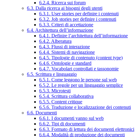
6.2.4. Ricerca sui forum
6.3. Dalla ricerca ai bisogni degli utenti
6.3.1. User stories per definire i contenuti
6.3.2. Job stories per definire i contenuti
6.3.3. Criteri di accettazione
6.4. Architettura dell’informazione
6.4.1. Definire l’architettura dell’informazione
6.4.2. Alberatura
6.4.3. Flussi di interazione
6.4.4. Sistemi di navigazione
6.4.5. Tipologie di contenuto (content type)
6.4.6. Ontologie e standard
6.4.7. Vocabolari controllati e tassonomie
6.5. Scrittura e linguaggio
6.5.1. Come leggono le persone sul web
6.5.2. Le regole per un linguaggio semplice
6.5.3. Microtesti
6.5.4. Scrittura collaborativa
6.5.5. Content critique
6.5.6. Traduzione e localizzazione dei contenuti
6.6. Documenti
6.6.1. I documenti vanno sul web
6.6.2. Tipi di documenti
6.6.3. Formato di lettura dei documenti elettronici
6.6.4. Modalità di produzione dei documenti