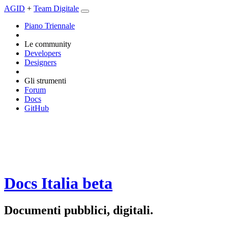
AGID
+
Team Digitale
Piano Triennale
Le community
Developers
Designers
Gli strumenti
Forum
Docs
GitHub
Docs Italia
beta
Documenti pubblici, digitali.