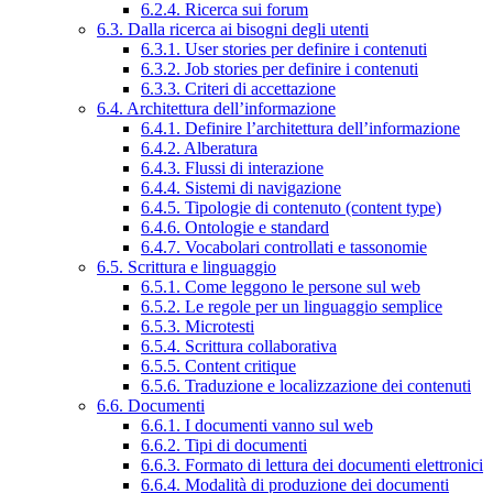
6.2.4. Ricerca sui forum
6.3. Dalla ricerca ai bisogni degli utenti
6.3.1. User stories per definire i contenuti
6.3.2. Job stories per definire i contenuti
6.3.3. Criteri di accettazione
6.4. Architettura dell’informazione
6.4.1. Definire l’architettura dell’informazione
6.4.2. Alberatura
6.4.3. Flussi di interazione
6.4.4. Sistemi di navigazione
6.4.5. Tipologie di contenuto (content type)
6.4.6. Ontologie e standard
6.4.7. Vocabolari controllati e tassonomie
6.5. Scrittura e linguaggio
6.5.1. Come leggono le persone sul web
6.5.2. Le regole per un linguaggio semplice
6.5.3. Microtesti
6.5.4. Scrittura collaborativa
6.5.5. Content critique
6.5.6. Traduzione e localizzazione dei contenuti
6.6. Documenti
6.6.1. I documenti vanno sul web
6.6.2. Tipi di documenti
6.6.3. Formato di lettura dei documenti elettronici
6.6.4. Modalità di produzione dei documenti