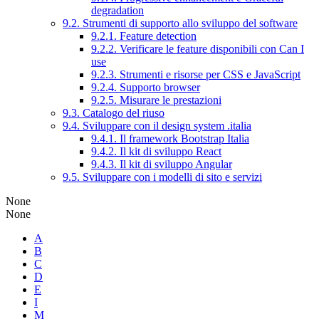
degradation
9.2. Strumenti di supporto allo sviluppo del software
9.2.1. Feature detection
9.2.2. Verificare le feature disponibili con Can I
use
9.2.3. Strumenti e risorse per CSS e JavaScript
9.2.4. Supporto browser
9.2.5. Misurare le prestazioni
9.3. Catalogo del riuso
9.4. Sviluppare con il design system .italia
9.4.1. Il framework Bootstrap Italia
9.4.2. Il kit di sviluppo React
9.4.3. Il kit di sviluppo Angular
9.5. Sviluppare con i modelli di sito e servizi
None
None
A
B
C
D
E
I
M