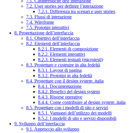
7.1. Caratteristiche dell’interazione
7.2. User stories per definire l’interazione
7.2.1. Differenza tra scenari e user stories
7.3. Flussi di interazione
7.4. Wireframe
7.5. Prototipi interattivi
8. Progettazione dell’interfaccia
8.1. Obiettivi dell’interfaccia
8.2. Elementi dell’interfaccia
8.2.1. Elementi di composizione
8.2.2. Elementi interattivi
8.2.3. Elementi testuali (microtesti)
8.3. Progettare e costruire in alta fedeltà
8.3.1. Layout di pagina
8.3.2. Prototipi in alta fedeltà
8.4. Progettare con il design system .italia
8.4.1. Documentazione
8.4.2. Benefici del design system
8.4.3. Risorse operative
8.4.4. Come contribuire al design system .italia
8.5. Progettare con i modelli di sito e servizi
8.5.1. Vantaggi dell’utilizzo dei modelli
8.5.2. I modelli di sito e servizi disponibili
9. Sviluppo dell’interfaccia
9.1. Approccio allo sviluppo