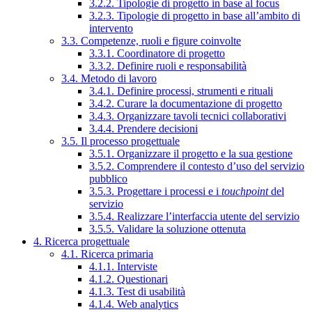
3.2.2. Tipologie di progetto in base al focus
3.2.3. Tipologie di progetto in base all’ambito di
intervento
3.3. Competenze, ruoli e figure coinvolte
3.3.1. Coordinatore di progetto
3.3.2. Definire ruoli e responsabilità
3.4. Metodo di lavoro
3.4.1. Definire processi, strumenti e rituali
3.4.2. Curare la documentazione di progetto
3.4.3. Organizzare tavoli tecnici collaborativi
3.4.4. Prendere decisioni
3.5. Il processo progettuale
3.5.1. Organizzare il progetto e la sua gestione
3.5.2. Comprendere il contesto d’uso del servizio
pubblico
3.5.3. Progettare i processi e i
touchpoint
del
servizio
3.5.4. Realizzare l’interfaccia utente del servizio
3.5.5. Validare la soluzione ottenuta
4. Ricerca progettuale
4.1. Ricerca primaria
4.1.1. Interviste
4.1.2. Questionari
4.1.3. Test di usabilità
4.1.4. Web analytics