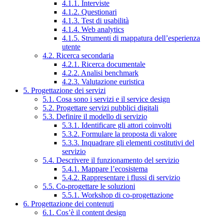
4.1.1. Interviste
4.1.2. Questionari
4.1.3. Test di usabilità
4.1.4. Web analytics
4.1.5. Strumenti di mappatura dell’esperienza
utente
4.2. Ricerca secondaria
4.2.1. Ricerca documentale
4.2.2. Analisi benchmark
4.2.3. Valutazione euristica
5. Progettazione dei servizi
5.1. Cosa sono i servizi e il service design
5.2. Progettare servizi pubblici digitali
5.3. Definire il modello di servizio
5.3.1. Identificare gli attori coinvolti
5.3.2. Formulare la proposta di valore
5.3.3. Inquadrare gli elementi costitutivi del
servizio
5.4. Descrivere il funzionamento del servizio
5.4.1. Mappare l’ecosistema
5.4.2. Rappresentare i flussi di servizio
5.5. Co-progettare le soluzioni
5.5.1. Workshop di co-progettazione
6. Progettazione dei contenuti
6.1. Cos’è il content design