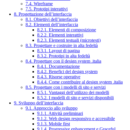
7.4. Wireframe
7.5. Prototipi interattivi
8. Progettazione dell’interfaccia
8.1. Obiettivi dell’interfaccia
8.2. Elementi dell’interfaccia
8.2.1. Elementi di composizione
8.2.2. Elementi interattivi
8.2.3. Elementi testuali (microtesti)
8.3. Progettare e costruire in alta fedeltà
8.3.1. Layout di pagina
8.3.2. Prototipi in alta fedeltà
8.4. Progettare con il design system .italia
8.4.1. Documentazione
8.4.2. Benefici del design system
8.4.3. Risorse operative
8.4.4. Come contribuire al design system .italia
8.5. Progettare con i modelli di sito e servizi
8.5.1. Vantaggi dell’utilizzo dei modelli
8.5.2. I modelli di sito e servizi disponibili
9. Sviluppo dell’interfaccia
9.1. Approccio allo sviluppo
9.1.1. Attività preliminari
9.1.2. Web design responsivo e accessibile
9.1.3. Mobile first
9.1.4. Progressive enhancement e Graceful