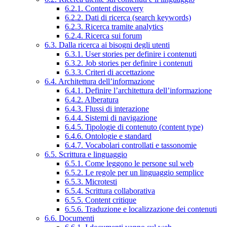
6.2.1. Content discovery
6.2.2. Dati di ricerca (search keywords)
6.2.3. Ricerca tramite analytics
6.2.4. Ricerca sui forum
6.3. Dalla ricerca ai bisogni degli utenti
6.3.1. User stories per definire i contenuti
6.3.2. Job stories per definire i contenuti
6.3.3. Criteri di accettazione
6.4. Architettura dell’informazione
6.4.1. Definire l’architettura dell’informazione
6.4.2. Alberatura
6.4.3. Flussi di interazione
6.4.4. Sistemi di navigazione
6.4.5. Tipologie di contenuto (content type)
6.4.6. Ontologie e standard
6.4.7. Vocabolari controllati e tassonomie
6.5. Scrittura e linguaggio
6.5.1. Come leggono le persone sul web
6.5.2. Le regole per un linguaggio semplice
6.5.3. Microtesti
6.5.4. Scrittura collaborativa
6.5.5. Content critique
6.5.6. Traduzione e localizzazione dei contenuti
6.6. Documenti