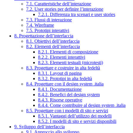
7.1. Caratteristiche dell’interazione
7.2. User stories per definire l’interazione
7.2.1. Differenza tra scenari e user stories
7.3. Flussi di interazione
7.4. Wireframe
7.5. Prototipi interattivi
8. Progettazione dell’interfaccia
8.1. Obiettivi dell’interfaccia
8.2. Elementi dell’interfaccia
8.2.1. Elementi di composizione
8.2.2. Elementi interattivi
8.2.3. Elementi testuali (microtesti)
8.3. Progettare e costruire in alta fedeltà
8.3.1. Layout di pagina
8.3.2. Prototipi in alta fedeltà
8.4. Progettare con il design system .italia
8.4.1. Documentazione
8.4.2. Benefici del design system
8.4.3. Risorse operative
8.4.4. Come contribuire al design system .italia
8.5. Progettare con i modelli di sito e servizi
8.5.1. Vantaggi dell’utilizzo dei modelli
8.5.2. I modelli di sito e servizi disponibili
9. Sviluppo dell’interfaccia
9.1. Approccio allo sviluppo