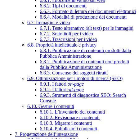
6.6.1. I documenti vanno sul web
6.6.2. Tipi di documenti
6.6.3. Formato di lettura dei documenti elettronici
6.6.4. Modalità di produzione dei documenti
6.7. Immagini e video
6.7.1. Testo alternativo (alt text) per le immagini
6.7.2. Sottotitoli per i video
6.7.3. Trascrizioni per i video
6.8. Proprietà intellettuale e privacy
6.8.1. Pubblicazione di contenuti prodotti dalla
Pubblica Amministrazione
6.8.2. Pubblicazione di contenuti non prodotti
dalla Pubblica Amministrazione
6.8.3. Consenso dei soggetti ritratti
6.9. Ottimizzazione per i motori di ricerca (SEO)
6.9.1. I fattori
on-page
6.9.2. I fattori
off-page
6.9.3. Strumenti di diagnostica SEO: Search
Console
6.10. Gestire i contenuti
6.10.1. L’inventario dei contenuti
6.10.2. Revisionare i contenuti
6.10.3. Migrare i contenuti
6.10.4. Pubblicare i contenuti
7. Progettazione dell’interazione