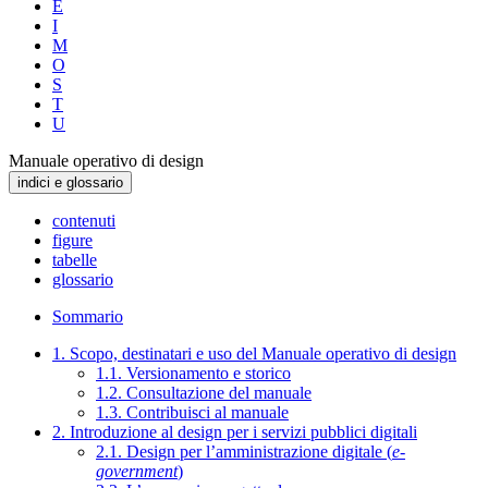
E
I
M
O
S
T
U
Manuale operativo di design
indici e glossario
contenuti
figure
tabelle
glossario
Sommario
1. Scopo, destinatari e uso del Manuale operativo di design
1.1. Versionamento e storico
1.2. Consultazione del manuale
1.3. Contribuisci al manuale
2. Introduzione al design per i servizi pubblici digitali
2.1. Design per l’amministrazione digitale (
e-
government
)