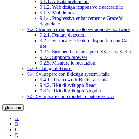
9.1.1. Attività preliminari
9.1.2. Web design responsivo e accessibile
9.1.3. Mobile first
9.1.4. Progressive enhancement e Graceful
degradation
9.2. Strumenti di supporto allo sviluppo del software
9.2.1. Feature detection
9.2.2. Verificare le feature disponibili con Can I
use
9.2.3. Strumenti e risorse per CSS e JavaScript
9.2.4. Supporto browser
9.2.5. Misurare le prestazioni
9.3. Catalogo del riuso
9.4. Sviluppare con il design system .italia
9.4.1. Il framework Bootstrap Italia
9.4.2. Il kit di sviluppo React
9.4.3. Il kit di sviluppo Angular
9.5. Sviluppare con i modelli di sito e servizi
glossario
A
B
C
D