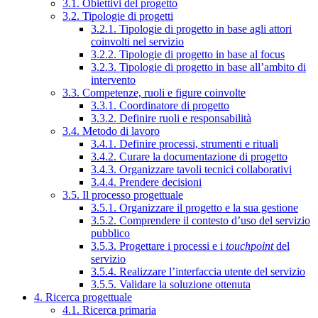
3.1. Obiettivi del progetto
3.2. Tipologie di progetti
3.2.1. Tipologie di progetto in base agli attori
coinvolti nel servizio
3.2.2. Tipologie di progetto in base al focus
3.2.3. Tipologie di progetto in base all’ambito di
intervento
3.3. Competenze, ruoli e figure coinvolte
3.3.1. Coordinatore di progetto
3.3.2. Definire ruoli e responsabilità
3.4. Metodo di lavoro
3.4.1. Definire processi, strumenti e rituali
3.4.2. Curare la documentazione di progetto
3.4.3. Organizzare tavoli tecnici collaborativi
3.4.4. Prendere decisioni
3.5. Il processo progettuale
3.5.1. Organizzare il progetto e la sua gestione
3.5.2. Comprendere il contesto d’uso del servizio
pubblico
3.5.3. Progettare i processi e i
touchpoint
del
servizio
3.5.4. Realizzare l’interfaccia utente del servizio
3.5.5. Validare la soluzione ottenuta
4. Ricerca progettuale
4.1. Ricerca primaria