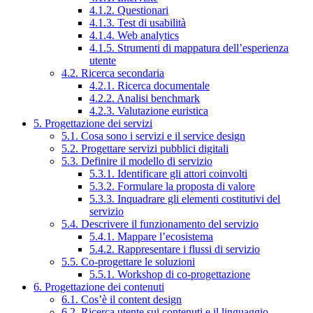
4.1.2. Questionari
4.1.3. Test di usabilità
4.1.4. Web analytics
4.1.5. Strumenti di mappatura dell’esperienza
utente
4.2. Ricerca secondaria
4.2.1. Ricerca documentale
4.2.2. Analisi benchmark
4.2.3. Valutazione euristica
5. Progettazione dei servizi
5.1. Cosa sono i servizi e il service design
5.2. Progettare servizi pubblici digitali
5.3. Definire il modello di servizio
5.3.1. Identificare gli attori coinvolti
5.3.2. Formulare la proposta di valore
5.3.3. Inquadrare gli elementi costitutivi del
servizio
5.4. Descrivere il funzionamento del servizio
5.4.1. Mappare l’ecosistema
5.4.2. Rappresentare i flussi di servizio
5.5. Co-progettare le soluzioni
5.5.1. Workshop di co-progettazione
6. Progettazione dei contenuti
6.1. Cos’è il content design
6.2. Ricerca utente sui contenuti e il linguaggio