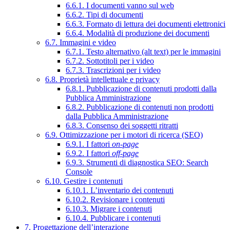
6.6.1. I documenti vanno sul web
6.6.2. Tipi di documenti
6.6.3. Formato di lettura dei documenti elettronici
6.6.4. Modalità di produzione dei documenti
6.7. Immagini e video
6.7.1. Testo alternativo (alt text) per le immagini
6.7.2. Sottotitoli per i video
6.7.3. Trascrizioni per i video
6.8. Proprietà intellettuale e privacy
6.8.1. Pubblicazione di contenuti prodotti dalla
Pubblica Amministrazione
6.8.2. Pubblicazione di contenuti non prodotti
dalla Pubblica Amministrazione
6.8.3. Consenso dei soggetti ritratti
6.9. Ottimizzazione per i motori di ricerca (SEO)
6.9.1. I fattori
on-page
6.9.2. I fattori
off-page
6.9.3. Strumenti di diagnostica SEO: Search
Console
6.10. Gestire i contenuti
6.10.1. L’inventario dei contenuti
6.10.2. Revisionare i contenuti
6.10.3. Migrare i contenuti
6.10.4. Pubblicare i contenuti
7. Progettazione dell’interazione