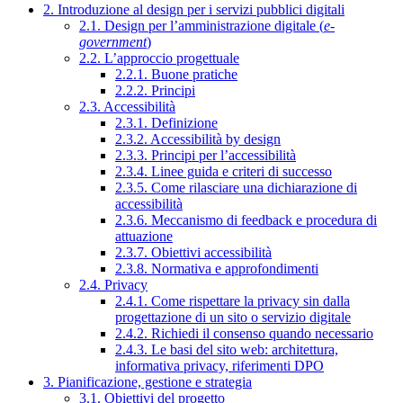
2. Introduzione al design per i servizi pubblici digitali
2.1. Design per l’amministrazione digitale (
e-
government
)
2.2. L’approccio progettuale
2.2.1. Buone pratiche
2.2.2. Principi
2.3. Accessibilità
2.3.1. Definizione
2.3.2. Accessibilità by design
2.3.3. Principi per l’accessibilità
2.3.4. Linee guida e criteri di successo
2.3.5. Come rilasciare una dichiarazione di
accessibilità
2.3.6. Meccanismo di feedback e procedura di
attuazione
2.3.7. Obiettivi accessibilità
2.3.8. Normativa e approfondimenti
2.4. Privacy
2.4.1. Come rispettare la privacy sin dalla
progettazione di un sito o servizio digitale
2.4.2. Richiedi il consenso quando necessario
2.4.3. Le basi del sito web: architettura,
informativa privacy, riferimenti DPO
3. Pianificazione, gestione e strategia
3.1. Obiettivi del progetto