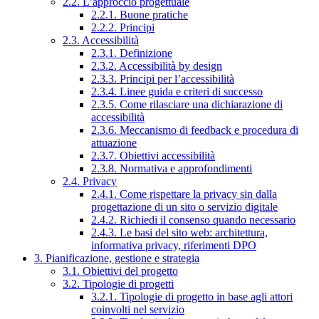
2.2. L’approccio progettuale
2.2.1. Buone pratiche
2.2.2. Principi
2.3. Accessibilità
2.3.1. Definizione
2.3.2. Accessibilità by design
2.3.3. Principi per l’accessibilità
2.3.4. Linee guida e criteri di successo
2.3.5. Come rilasciare una dichiarazione di
accessibilità
2.3.6. Meccanismo di feedback e procedura di
attuazione
2.3.7. Obiettivi accessibilità
2.3.8. Normativa e approfondimenti
2.4. Privacy
2.4.1. Come rispettare la privacy sin dalla
progettazione di un sito o servizio digitale
2.4.2. Richiedi il consenso quando necessario
2.4.3. Le basi del sito web: architettura,
informativa privacy, riferimenti DPO
3. Pianificazione, gestione e strategia
3.1. Obiettivi del progetto
3.2. Tipologie di progetti
3.2.1. Tipologie di progetto in base agli attori
coinvolti nel servizio