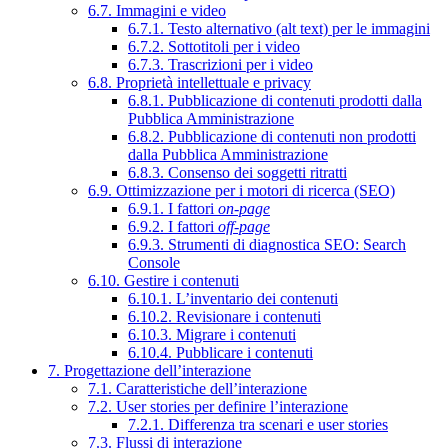
6.7. Immagini e video
6.7.1. Testo alternativo (alt text) per le immagini
6.7.2. Sottotitoli per i video
6.7.3. Trascrizioni per i video
6.8. Proprietà intellettuale e privacy
6.8.1. Pubblicazione di contenuti prodotti dalla
Pubblica Amministrazione
6.8.2. Pubblicazione di contenuti non prodotti
dalla Pubblica Amministrazione
6.8.3. Consenso dei soggetti ritratti
6.9. Ottimizzazione per i motori di ricerca (SEO)
6.9.1. I fattori
on-page
6.9.2. I fattori
off-page
6.9.3. Strumenti di diagnostica SEO: Search
Console
6.10. Gestire i contenuti
6.10.1. L’inventario dei contenuti
6.10.2. Revisionare i contenuti
6.10.3. Migrare i contenuti
6.10.4. Pubblicare i contenuti
7. Progettazione dell’interazione
7.1. Caratteristiche dell’interazione
7.2. User stories per definire l’interazione
7.2.1. Differenza tra scenari e user stories
7.3. Flussi di interazione