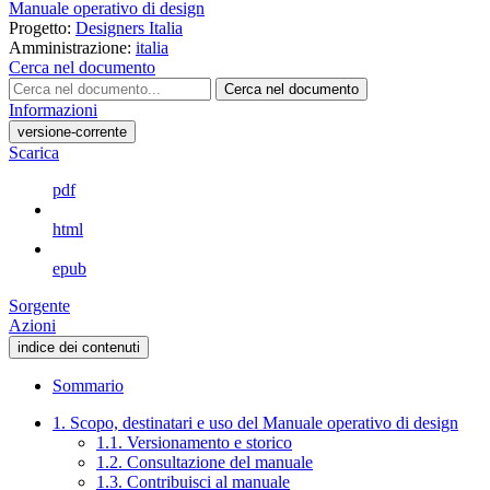
Manuale operativo di design
Progetto:
Designers Italia
Amministrazione:
italia
Cerca nel documento
Cerca nel documento
Informazioni
versione-corrente
Scarica
pdf
html
epub
Sorgente
Azioni
indice dei contenuti
Sommario
1. Scopo, destinatari e uso del Manuale operativo di design
1.1. Versionamento e storico
1.2. Consultazione del manuale
1.3. Contribuisci al manuale