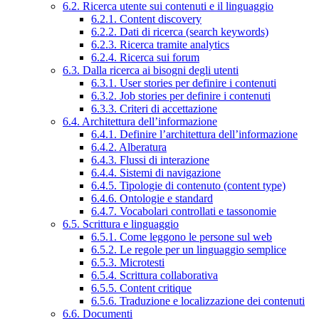
6.2. Ricerca utente sui contenuti e il linguaggio
6.2.1. Content discovery
6.2.2. Dati di ricerca (search keywords)
6.2.3. Ricerca tramite analytics
6.2.4. Ricerca sui forum
6.3. Dalla ricerca ai bisogni degli utenti
6.3.1. User stories per definire i contenuti
6.3.2. Job stories per definire i contenuti
6.3.3. Criteri di accettazione
6.4. Architettura dell’informazione
6.4.1. Definire l’architettura dell’informazione
6.4.2. Alberatura
6.4.3. Flussi di interazione
6.4.4. Sistemi di navigazione
6.4.5. Tipologie di contenuto (content type)
6.4.6. Ontologie e standard
6.4.7. Vocabolari controllati e tassonomie
6.5. Scrittura e linguaggio
6.5.1. Come leggono le persone sul web
6.5.2. Le regole per un linguaggio semplice
6.5.3. Microtesti
6.5.4. Scrittura collaborativa
6.5.5. Content critique
6.5.6. Traduzione e localizzazione dei contenuti
6.6. Documenti