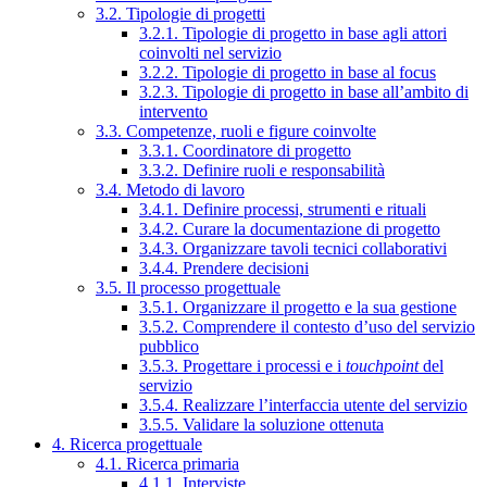
3.2. Tipologie di progetti
3.2.1. Tipologie di progetto in base agli attori
coinvolti nel servizio
3.2.2. Tipologie di progetto in base al focus
3.2.3. Tipologie di progetto in base all’ambito di
intervento
3.3. Competenze, ruoli e figure coinvolte
3.3.1. Coordinatore di progetto
3.3.2. Definire ruoli e responsabilità
3.4. Metodo di lavoro
3.4.1. Definire processi, strumenti e rituali
3.4.2. Curare la documentazione di progetto
3.4.3. Organizzare tavoli tecnici collaborativi
3.4.4. Prendere decisioni
3.5. Il processo progettuale
3.5.1. Organizzare il progetto e la sua gestione
3.5.2. Comprendere il contesto d’uso del servizio
pubblico
3.5.3. Progettare i processi e i
touchpoint
del
servizio
3.5.4. Realizzare l’interfaccia utente del servizio
3.5.5. Validare la soluzione ottenuta
4. Ricerca progettuale
4.1. Ricerca primaria
4.1.1. Interviste