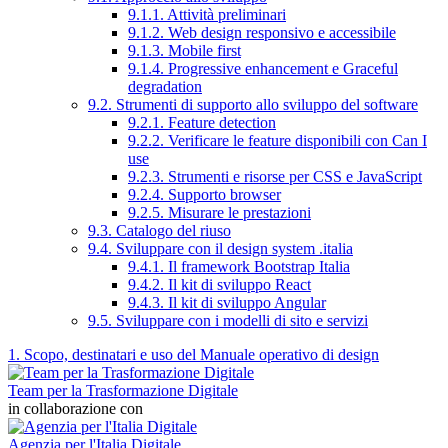
9.1.1. Attività preliminari
9.1.2. Web design responsivo e accessibile
9.1.3. Mobile first
9.1.4. Progressive enhancement e Graceful
degradation
9.2. Strumenti di supporto allo sviluppo del software
9.2.1. Feature detection
9.2.2. Verificare le feature disponibili con Can I
use
9.2.3. Strumenti e risorse per CSS e JavaScript
9.2.4. Supporto browser
9.2.5. Misurare le prestazioni
9.3. Catalogo del riuso
9.4. Sviluppare con il design system .italia
9.4.1. Il framework Bootstrap Italia
9.4.2. Il kit di sviluppo React
9.4.3. Il kit di sviluppo Angular
9.5. Sviluppare con i modelli di sito e servizi
1. Scopo, destinatari e uso del Manuale operativo di design
Team per la Trasformazione Digitale
in collaborazione con
Agenzia per l'Italia Digitale