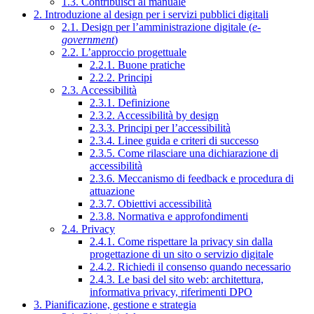
1.3. Contribuisci al manuale
2. Introduzione al design per i servizi pubblici digitali
2.1. Design per l’amministrazione digitale (
e-
government
)
2.2. L’approccio progettuale
2.2.1. Buone pratiche
2.2.2. Principi
2.3. Accessibilità
2.3.1. Definizione
2.3.2. Accessibilità by design
2.3.3. Principi per l’accessibilità
2.3.4. Linee guida e criteri di successo
2.3.5. Come rilasciare una dichiarazione di
accessibilità
2.3.6. Meccanismo di feedback e procedura di
attuazione
2.3.7. Obiettivi accessibilità
2.3.8. Normativa e approfondimenti
2.4. Privacy
2.4.1. Come rispettare la privacy sin dalla
progettazione di un sito o servizio digitale
2.4.2. Richiedi il consenso quando necessario
2.4.3. Le basi del sito web: architettura,
informativa privacy, riferimenti DPO
3. Pianificazione, gestione e strategia