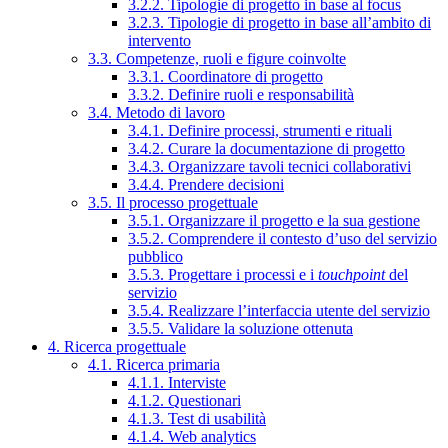
3.2.2. Tipologie di progetto in base al focus
3.2.3. Tipologie di progetto in base all’ambito di
intervento
3.3. Competenze, ruoli e figure coinvolte
3.3.1. Coordinatore di progetto
3.3.2. Definire ruoli e responsabilità
3.4. Metodo di lavoro
3.4.1. Definire processi, strumenti e rituali
3.4.2. Curare la documentazione di progetto
3.4.3. Organizzare tavoli tecnici collaborativi
3.4.4. Prendere decisioni
3.5. Il processo progettuale
3.5.1. Organizzare il progetto e la sua gestione
3.5.2. Comprendere il contesto d’uso del servizio
pubblico
3.5.3. Progettare i processi e i
touchpoint
del
servizio
3.5.4. Realizzare l’interfaccia utente del servizio
3.5.5. Validare la soluzione ottenuta
4. Ricerca progettuale
4.1. Ricerca primaria
4.1.1. Interviste
4.1.2. Questionari
4.1.3. Test di usabilità
4.1.4. Web analytics