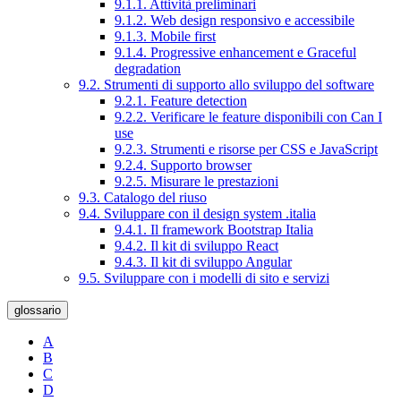
9.1.1. Attività preliminari
9.1.2. Web design responsivo e accessibile
9.1.3. Mobile first
9.1.4. Progressive enhancement e Graceful
degradation
9.2. Strumenti di supporto allo sviluppo del software
9.2.1. Feature detection
9.2.2. Verificare le feature disponibili con Can I
use
9.2.3. Strumenti e risorse per CSS e JavaScript
9.2.4. Supporto browser
9.2.5. Misurare le prestazioni
9.3. Catalogo del riuso
9.4. Sviluppare con il design system .italia
9.4.1. Il framework Bootstrap Italia
9.4.2. Il kit di sviluppo React
9.4.3. Il kit di sviluppo Angular
9.5. Sviluppare con i modelli di sito e servizi
glossario
A
B
C
D