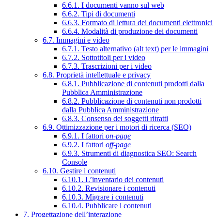
6.6.1. I documenti vanno sul web
6.6.2. Tipi di documenti
6.6.3. Formato di lettura dei documenti elettronici
6.6.4. Modalità di produzione dei documenti
6.7. Immagini e video
6.7.1. Testo alternativo (alt text) per le immagini
6.7.2. Sottotitoli per i video
6.7.3. Trascrizioni per i video
6.8. Proprietà intellettuale e privacy
6.8.1. Pubblicazione di contenuti prodotti dalla
Pubblica Amministrazione
6.8.2. Pubblicazione di contenuti non prodotti
dalla Pubblica Amministrazione
6.8.3. Consenso dei soggetti ritratti
6.9. Ottimizzazione per i motori di ricerca (SEO)
6.9.1. I fattori
on-page
6.9.2. I fattori
off-page
6.9.3. Strumenti di diagnostica SEO: Search
Console
6.10. Gestire i contenuti
6.10.1. L’inventario dei contenuti
6.10.2. Revisionare i contenuti
6.10.3. Migrare i contenuti
6.10.4. Pubblicare i contenuti
7. Progettazione dell’interazione