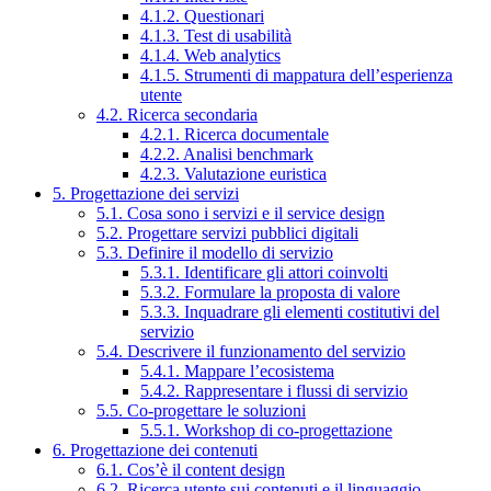
4.1.2. Questionari
4.1.3. Test di usabilità
4.1.4. Web analytics
4.1.5. Strumenti di mappatura dell’esperienza
utente
4.2. Ricerca secondaria
4.2.1. Ricerca documentale
4.2.2. Analisi benchmark
4.2.3. Valutazione euristica
5. Progettazione dei servizi
5.1. Cosa sono i servizi e il service design
5.2. Progettare servizi pubblici digitali
5.3. Definire il modello di servizio
5.3.1. Identificare gli attori coinvolti
5.3.2. Formulare la proposta di valore
5.3.3. Inquadrare gli elementi costitutivi del
servizio
5.4. Descrivere il funzionamento del servizio
5.4.1. Mappare l’ecosistema
5.4.2. Rappresentare i flussi di servizio
5.5. Co-progettare le soluzioni
5.5.1. Workshop di co-progettazione
6. Progettazione dei contenuti
6.1. Cos’è il content design
6.2. Ricerca utente sui contenuti e il linguaggio