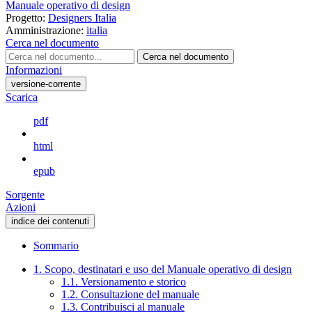
Manuale operativo di design
Progetto:
Designers Italia
Amministrazione:
italia
Cerca nel documento
Cerca nel documento
Informazioni
versione-corrente
Scarica
pdf
html
epub
Sorgente
Azioni
indice dei contenuti
Sommario
1. Scopo, destinatari e uso del Manuale operativo di design
1.1. Versionamento e storico
1.2. Consultazione del manuale
1.3. Contribuisci al manuale