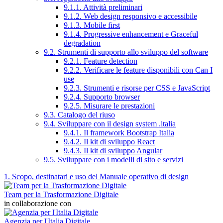
9.1.1. Attività preliminari
9.1.2. Web design responsivo e accessibile
9.1.3. Mobile first
9.1.4. Progressive enhancement e Graceful
degradation
9.2. Strumenti di supporto allo sviluppo del software
9.2.1. Feature detection
9.2.2. Verificare le feature disponibili con Can I
use
9.2.3. Strumenti e risorse per CSS e JavaScript
9.2.4. Supporto browser
9.2.5. Misurare le prestazioni
9.3. Catalogo del riuso
9.4. Sviluppare con il design system .italia
9.4.1. Il framework Bootstrap Italia
9.4.2. Il kit di sviluppo React
9.4.3. Il kit di sviluppo Angular
9.5. Sviluppare con i modelli di sito e servizi
1. Scopo, destinatari e uso del Manuale operativo di design
Team per la Trasformazione Digitale
in collaborazione con
Agenzia per l'Italia Digitale