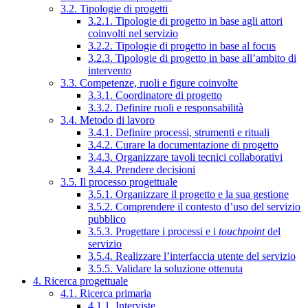
3.2. Tipologie di progetti
3.2.1. Tipologie di progetto in base agli attori
coinvolti nel servizio
3.2.2. Tipologie di progetto in base al focus
3.2.3. Tipologie di progetto in base all’ambito di
intervento
3.3. Competenze, ruoli e figure coinvolte
3.3.1. Coordinatore di progetto
3.3.2. Definire ruoli e responsabilità
3.4. Metodo di lavoro
3.4.1. Definire processi, strumenti e rituali
3.4.2. Curare la documentazione di progetto
3.4.3. Organizzare tavoli tecnici collaborativi
3.4.4. Prendere decisioni
3.5. Il processo progettuale
3.5.1. Organizzare il progetto e la sua gestione
3.5.2. Comprendere il contesto d’uso del servizio
pubblico
3.5.3. Progettare i processi e i
touchpoint
del
servizio
3.5.4. Realizzare l’interfaccia utente del servizio
3.5.5. Validare la soluzione ottenuta
4. Ricerca progettuale
4.1. Ricerca primaria
4.1.1. Interviste