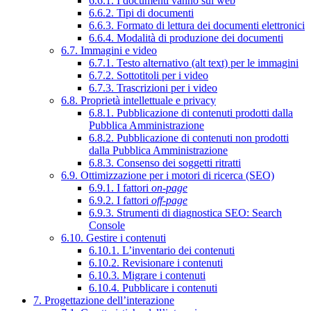
6.6.1. I documenti vanno sul web
6.6.2. Tipi di documenti
6.6.3. Formato di lettura dei documenti elettronici
6.6.4. Modalità di produzione dei documenti
6.7. Immagini e video
6.7.1. Testo alternativo (alt text) per le immagini
6.7.2. Sottotitoli per i video
6.7.3. Trascrizioni per i video
6.8. Proprietà intellettuale e privacy
6.8.1. Pubblicazione di contenuti prodotti dalla
Pubblica Amministrazione
6.8.2. Pubblicazione di contenuti non prodotti
dalla Pubblica Amministrazione
6.8.3. Consenso dei soggetti ritratti
6.9. Ottimizzazione per i motori di ricerca (SEO)
6.9.1. I fattori
on-page
6.9.2. I fattori
off-page
6.9.3. Strumenti di diagnostica SEO: Search
Console
6.10. Gestire i contenuti
6.10.1. L’inventario dei contenuti
6.10.2. Revisionare i contenuti
6.10.3. Migrare i contenuti
6.10.4. Pubblicare i contenuti
7. Progettazione dell’interazione