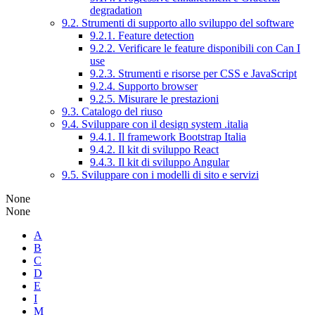
degradation
9.2. Strumenti di supporto allo sviluppo del software
9.2.1. Feature detection
9.2.2. Verificare le feature disponibili con Can I
use
9.2.3. Strumenti e risorse per CSS e JavaScript
9.2.4. Supporto browser
9.2.5. Misurare le prestazioni
9.3. Catalogo del riuso
9.4. Sviluppare con il design system .italia
9.4.1. Il framework Bootstrap Italia
9.4.2. Il kit di sviluppo React
9.4.3. Il kit di sviluppo Angular
9.5. Sviluppare con i modelli di sito e servizi
None
None
A
B
C
D
E
I
M