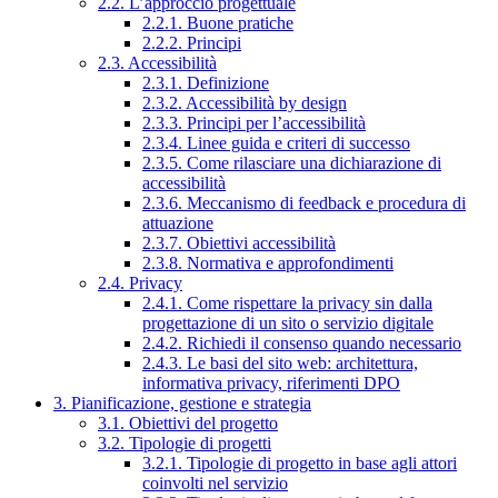
2.2. L’approccio progettuale
2.2.1. Buone pratiche
2.2.2. Principi
2.3. Accessibilità
2.3.1. Definizione
2.3.2. Accessibilità by design
2.3.3. Principi per l’accessibilità
2.3.4. Linee guida e criteri di successo
2.3.5. Come rilasciare una dichiarazione di
accessibilità
2.3.6. Meccanismo di feedback e procedura di
attuazione
2.3.7. Obiettivi accessibilità
2.3.8. Normativa e approfondimenti
2.4. Privacy
2.4.1. Come rispettare la privacy sin dalla
progettazione di un sito o servizio digitale
2.4.2. Richiedi il consenso quando necessario
2.4.3. Le basi del sito web: architettura,
informativa privacy, riferimenti DPO
3. Pianificazione, gestione e strategia
3.1. Obiettivi del progetto
3.2. Tipologie di progetti
3.2.1. Tipologie di progetto in base agli attori
coinvolti nel servizio