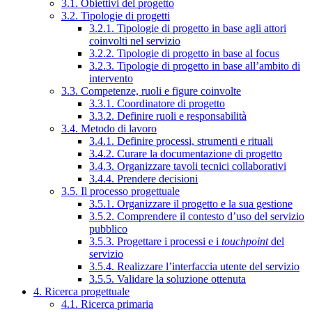
3.1. Obiettivi del progetto
3.2. Tipologie di progetti
3.2.1. Tipologie di progetto in base agli attori
coinvolti nel servizio
3.2.2. Tipologie di progetto in base al focus
3.2.3. Tipologie di progetto in base all’ambito di
intervento
3.3. Competenze, ruoli e figure coinvolte
3.3.1. Coordinatore di progetto
3.3.2. Definire ruoli e responsabilità
3.4. Metodo di lavoro
3.4.1. Definire processi, strumenti e rituali
3.4.2. Curare la documentazione di progetto
3.4.3. Organizzare tavoli tecnici collaborativi
3.4.4. Prendere decisioni
3.5. Il processo progettuale
3.5.1. Organizzare il progetto e la sua gestione
3.5.2. Comprendere il contesto d’uso del servizio
pubblico
3.5.3. Progettare i processi e i
touchpoint
del
servizio
3.5.4. Realizzare l’interfaccia utente del servizio
3.5.5. Validare la soluzione ottenuta
4. Ricerca progettuale
4.1. Ricerca primaria