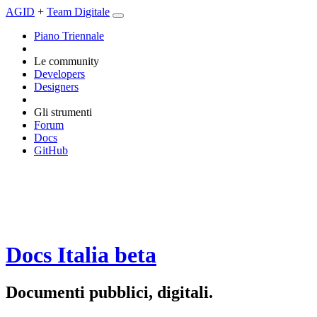
AGID
+
Team Digitale
Piano Triennale
Le community
Developers
Designers
Gli strumenti
Forum
Docs
GitHub
Docs Italia
beta
Documenti pubblici, digitali.