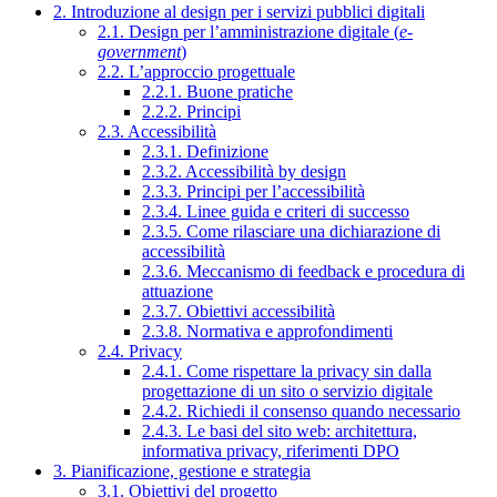
2. Introduzione al design per i servizi pubblici digitali
2.1. Design per l’amministrazione digitale (
e-
government
)
2.2. L’approccio progettuale
2.2.1. Buone pratiche
2.2.2. Principi
2.3. Accessibilità
2.3.1. Definizione
2.3.2. Accessibilità by design
2.3.3. Principi per l’accessibilità
2.3.4. Linee guida e criteri di successo
2.3.5. Come rilasciare una dichiarazione di
accessibilità
2.3.6. Meccanismo di feedback e procedura di
attuazione
2.3.7. Obiettivi accessibilità
2.3.8. Normativa e approfondimenti
2.4. Privacy
2.4.1. Come rispettare la privacy sin dalla
progettazione di un sito o servizio digitale
2.4.2. Richiedi il consenso quando necessario
2.4.3. Le basi del sito web: architettura,
informativa privacy, riferimenti DPO
3. Pianificazione, gestione e strategia
3.1. Obiettivi del progetto