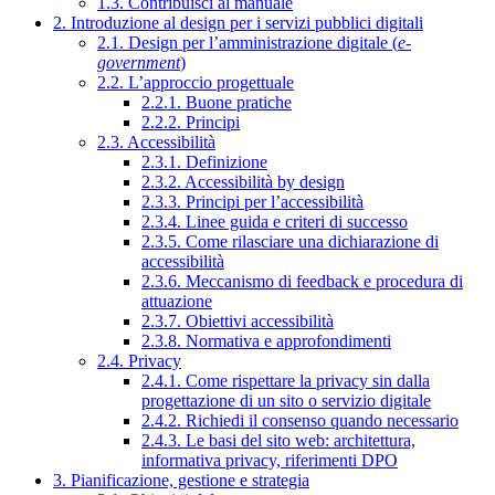
1.3. Contribuisci al manuale
2. Introduzione al design per i servizi pubblici digitali
2.1. Design per l’amministrazione digitale (
e-
government
)
2.2. L’approccio progettuale
2.2.1. Buone pratiche
2.2.2. Principi
2.3. Accessibilità
2.3.1. Definizione
2.3.2. Accessibilità by design
2.3.3. Principi per l’accessibilità
2.3.4. Linee guida e criteri di successo
2.3.5. Come rilasciare una dichiarazione di
accessibilità
2.3.6. Meccanismo di feedback e procedura di
attuazione
2.3.7. Obiettivi accessibilità
2.3.8. Normativa e approfondimenti
2.4. Privacy
2.4.1. Come rispettare la privacy sin dalla
progettazione di un sito o servizio digitale
2.4.2. Richiedi il consenso quando necessario
2.4.3. Le basi del sito web: architettura,
informativa privacy, riferimenti DPO
3. Pianificazione, gestione e strategia