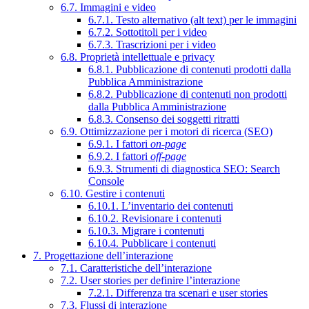
6.7. Immagini e video
6.7.1. Testo alternativo (alt text) per le immagini
6.7.2. Sottotitoli per i video
6.7.3. Trascrizioni per i video
6.8. Proprietà intellettuale e privacy
6.8.1. Pubblicazione di contenuti prodotti dalla
Pubblica Amministrazione
6.8.2. Pubblicazione di contenuti non prodotti
dalla Pubblica Amministrazione
6.8.3. Consenso dei soggetti ritratti
6.9. Ottimizzazione per i motori di ricerca (SEO)
6.9.1. I fattori
on-page
6.9.2. I fattori
off-page
6.9.3. Strumenti di diagnostica SEO: Search
Console
6.10. Gestire i contenuti
6.10.1. L’inventario dei contenuti
6.10.2. Revisionare i contenuti
6.10.3. Migrare i contenuti
6.10.4. Pubblicare i contenuti
7. Progettazione dell’interazione
7.1. Caratteristiche dell’interazione
7.2. User stories per definire l’interazione
7.2.1. Differenza tra scenari e user stories
7.3. Flussi di interazione