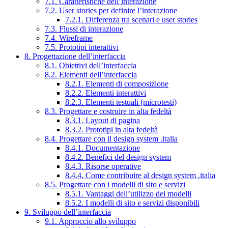
7.1. Caratteristiche dell’interazione
7.2. User stories per definire l’interazione
7.2.1. Differenza tra scenari e user stories
7.3. Flussi di interazione
7.4. Wireframe
7.5. Prototipi interattivi
8. Progettazione dell’interfaccia
8.1. Obiettivi dell’interfaccia
8.2. Elementi dell’interfaccia
8.2.1. Elementi di composizione
8.2.2. Elementi interattivi
8.2.3. Elementi testuali (microtesti)
8.3. Progettare e costruire in alta fedeltà
8.3.1. Layout di pagina
8.3.2. Prototipi in alta fedeltà
8.4. Progettare con il design system .italia
8.4.1. Documentazione
8.4.2. Benefici del design system
8.4.3. Risorse operative
8.4.4. Come contribuire al design system .italia
8.5. Progettare con i modelli di sito e servizi
8.5.1. Vantaggi dell’utilizzo dei modelli
8.5.2. I modelli di sito e servizi disponibili
9. Sviluppo dell’interfaccia
9.1. Approccio allo sviluppo