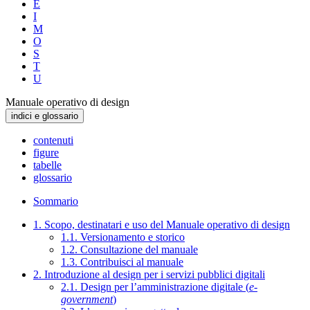
E
I
M
O
S
T
U
Manuale operativo di design
indici e glossario
contenuti
figure
tabelle
glossario
Sommario
1. Scopo, destinatari e uso del Manuale operativo di design
1.1. Versionamento e storico
1.2. Consultazione del manuale
1.3. Contribuisci al manuale
2. Introduzione al design per i servizi pubblici digitali
2.1. Design per l’amministrazione digitale (
e-
government
)