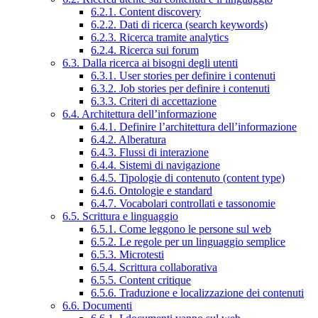
6.2.1. Content discovery
6.2.2. Dati di ricerca (search keywords)
6.2.3. Ricerca tramite analytics
6.2.4. Ricerca sui forum
6.3. Dalla ricerca ai bisogni degli utenti
6.3.1. User stories per definire i contenuti
6.3.2. Job stories per definire i contenuti
6.3.3. Criteri di accettazione
6.4. Architettura dell’informazione
6.4.1. Definire l’architettura dell’informazione
6.4.2. Alberatura
6.4.3. Flussi di interazione
6.4.4. Sistemi di navigazione
6.4.5. Tipologie di contenuto (content type)
6.4.6. Ontologie e standard
6.4.7. Vocabolari controllati e tassonomie
6.5. Scrittura e linguaggio
6.5.1. Come leggono le persone sul web
6.5.2. Le regole per un linguaggio semplice
6.5.3. Microtesti
6.5.4. Scrittura collaborativa
6.5.5. Content critique
6.5.6. Traduzione e localizzazione dei contenuti
6.6. Documenti