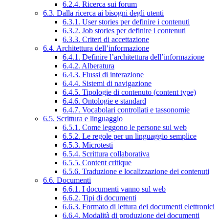
6.2.4. Ricerca sui forum
6.3. Dalla ricerca ai bisogni degli utenti
6.3.1. User stories per definire i contenuti
6.3.2. Job stories per definire i contenuti
6.3.3. Criteri di accettazione
6.4. Architettura dell’informazione
6.4.1. Definire l’architettura dell’informazione
6.4.2. Alberatura
6.4.3. Flussi di interazione
6.4.4. Sistemi di navigazione
6.4.5. Tipologie di contenuto (content type)
6.4.6. Ontologie e standard
6.4.7. Vocabolari controllati e tassonomie
6.5. Scrittura e linguaggio
6.5.1. Come leggono le persone sul web
6.5.2. Le regole per un linguaggio semplice
6.5.3. Microtesti
6.5.4. Scrittura collaborativa
6.5.5. Content critique
6.5.6. Traduzione e localizzazione dei contenuti
6.6. Documenti
6.6.1. I documenti vanno sul web
6.6.2. Tipi di documenti
6.6.3. Formato di lettura dei documenti elettronici
6.6.4. Modalità di produzione dei documenti