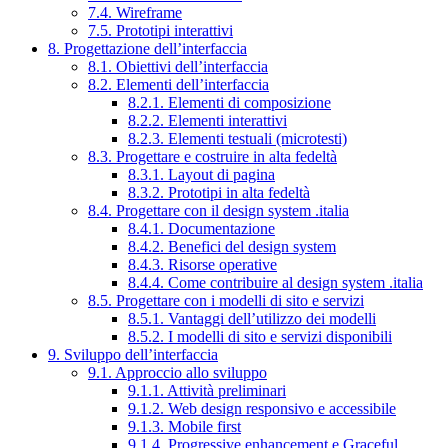
7.4. Wireframe
7.5. Prototipi interattivi
8. Progettazione dell’interfaccia
8.1. Obiettivi dell’interfaccia
8.2. Elementi dell’interfaccia
8.2.1. Elementi di composizione
8.2.2. Elementi interattivi
8.2.3. Elementi testuali (microtesti)
8.3. Progettare e costruire in alta fedeltà
8.3.1. Layout di pagina
8.3.2. Prototipi in alta fedeltà
8.4. Progettare con il design system .italia
8.4.1. Documentazione
8.4.2. Benefici del design system
8.4.3. Risorse operative
8.4.4. Come contribuire al design system .italia
8.5. Progettare con i modelli di sito e servizi
8.5.1. Vantaggi dell’utilizzo dei modelli
8.5.2. I modelli di sito e servizi disponibili
9. Sviluppo dell’interfaccia
9.1. Approccio allo sviluppo
9.1.1. Attività preliminari
9.1.2. Web design responsivo e accessibile
9.1.3. Mobile first
9.1.4. Progressive enhancement e Graceful