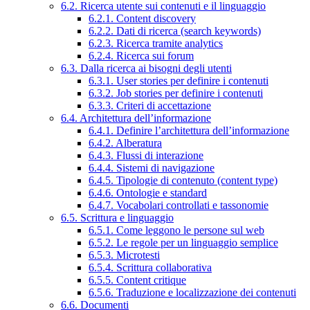
6.2. Ricerca utente sui contenuti e il linguaggio
6.2.1. Content discovery
6.2.2. Dati di ricerca (search keywords)
6.2.3. Ricerca tramite analytics
6.2.4. Ricerca sui forum
6.3. Dalla ricerca ai bisogni degli utenti
6.3.1. User stories per definire i contenuti
6.3.2. Job stories per definire i contenuti
6.3.3. Criteri di accettazione
6.4. Architettura dell’informazione
6.4.1. Definire l’architettura dell’informazione
6.4.2. Alberatura
6.4.3. Flussi di interazione
6.4.4. Sistemi di navigazione
6.4.5. Tipologie di contenuto (content type)
6.4.6. Ontologie e standard
6.4.7. Vocabolari controllati e tassonomie
6.5. Scrittura e linguaggio
6.5.1. Come leggono le persone sul web
6.5.2. Le regole per un linguaggio semplice
6.5.3. Microtesti
6.5.4. Scrittura collaborativa
6.5.5. Content critique
6.5.6. Traduzione e localizzazione dei contenuti
6.6. Documenti