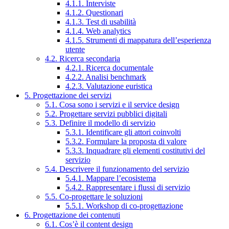
4.1.1. Interviste
4.1.2. Questionari
4.1.3. Test di usabilità
4.1.4. Web analytics
4.1.5. Strumenti di mappatura dell’esperienza
utente
4.2. Ricerca secondaria
4.2.1. Ricerca documentale
4.2.2. Analisi benchmark
4.2.3. Valutazione euristica
5. Progettazione dei servizi
5.1. Cosa sono i servizi e il service design
5.2. Progettare servizi pubblici digitali
5.3. Definire il modello di servizio
5.3.1. Identificare gli attori coinvolti
5.3.2. Formulare la proposta di valore
5.3.3. Inquadrare gli elementi costitutivi del
servizio
5.4. Descrivere il funzionamento del servizio
5.4.1. Mappare l’ecosistema
5.4.2. Rappresentare i flussi di servizio
5.5. Co-progettare le soluzioni
5.5.1. Workshop di co-progettazione
6. Progettazione dei contenuti
6.1. Cos’è il content design