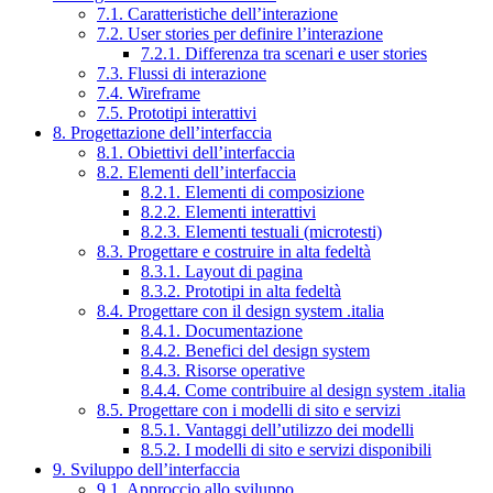
7.1. Caratteristiche dell’interazione
7.2. User stories per definire l’interazione
7.2.1. Differenza tra scenari e user stories
7.3. Flussi di interazione
7.4. Wireframe
7.5. Prototipi interattivi
8. Progettazione dell’interfaccia
8.1. Obiettivi dell’interfaccia
8.2. Elementi dell’interfaccia
8.2.1. Elementi di composizione
8.2.2. Elementi interattivi
8.2.3. Elementi testuali (microtesti)
8.3. Progettare e costruire in alta fedeltà
8.3.1. Layout di pagina
8.3.2. Prototipi in alta fedeltà
8.4. Progettare con il design system .italia
8.4.1. Documentazione
8.4.2. Benefici del design system
8.4.3. Risorse operative
8.4.4. Come contribuire al design system .italia
8.5. Progettare con i modelli di sito e servizi
8.5.1. Vantaggi dell’utilizzo dei modelli
8.5.2. I modelli di sito e servizi disponibili
9. Sviluppo dell’interfaccia
9.1. Approccio allo sviluppo