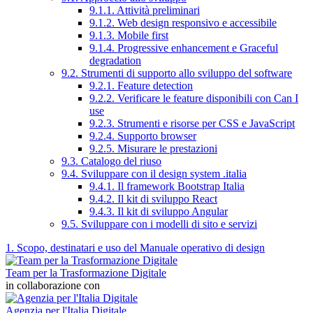
9.1.1. Attività preliminari
9.1.2. Web design responsivo e accessibile
9.1.3. Mobile first
9.1.4. Progressive enhancement e Graceful
degradation
9.2. Strumenti di supporto allo sviluppo del software
9.2.1. Feature detection
9.2.2. Verificare le feature disponibili con Can I
use
9.2.3. Strumenti e risorse per CSS e JavaScript
9.2.4. Supporto browser
9.2.5. Misurare le prestazioni
9.3. Catalogo del riuso
9.4. Sviluppare con il design system .italia
9.4.1. Il framework Bootstrap Italia
9.4.2. Il kit di sviluppo React
9.4.3. Il kit di sviluppo Angular
9.5. Sviluppare con i modelli di sito e servizi
1. Scopo, destinatari e uso del Manuale operativo di design
Team per la Trasformazione Digitale
in collaborazione con
Agenzia per l'Italia Digitale