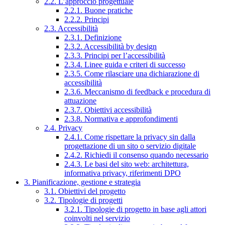
2.2. L’approccio progettuale
2.2.1. Buone pratiche
2.2.2. Principi
2.3. Accessibilità
2.3.1. Definizione
2.3.2. Accessibilità by design
2.3.3. Principi per l’accessibilità
2.3.4. Linee guida e criteri di successo
2.3.5. Come rilasciare una dichiarazione di
accessibilità
2.3.6. Meccanismo di feedback e procedura di
attuazione
2.3.7. Obiettivi accessibilità
2.3.8. Normativa e approfondimenti
2.4. Privacy
2.4.1. Come rispettare la privacy sin dalla
progettazione di un sito o servizio digitale
2.4.2. Richiedi il consenso quando necessario
2.4.3. Le basi del sito web: architettura,
informativa privacy, riferimenti DPO
3. Pianificazione, gestione e strategia
3.1. Obiettivi del progetto
3.2. Tipologie di progetti
3.2.1. Tipologie di progetto in base agli attori
coinvolti nel servizio