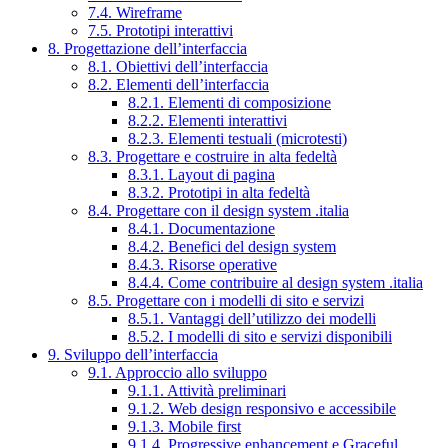
7.4. Wireframe
7.5. Prototipi interattivi
8. Progettazione dell’interfaccia
8.1. Obiettivi dell’interfaccia
8.2. Elementi dell’interfaccia
8.2.1. Elementi di composizione
8.2.2. Elementi interattivi
8.2.3. Elementi testuali (microtesti)
8.3. Progettare e costruire in alta fedeltà
8.3.1. Layout di pagina
8.3.2. Prototipi in alta fedeltà
8.4. Progettare con il design system .italia
8.4.1. Documentazione
8.4.2. Benefici del design system
8.4.3. Risorse operative
8.4.4. Come contribuire al design system .italia
8.5. Progettare con i modelli di sito e servizi
8.5.1. Vantaggi dell’utilizzo dei modelli
8.5.2. I modelli di sito e servizi disponibili
9. Sviluppo dell’interfaccia
9.1. Approccio allo sviluppo
9.1.1. Attività preliminari
9.1.2. Web design responsivo e accessibile
9.1.3. Mobile first
9.1.4. Progressive enhancement e Graceful