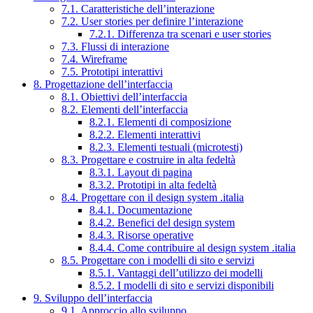
7.1. Caratteristiche dell’interazione
7.2. User stories per definire l’interazione
7.2.1. Differenza tra scenari e user stories
7.3. Flussi di interazione
7.4. Wireframe
7.5. Prototipi interattivi
8. Progettazione dell’interfaccia
8.1. Obiettivi dell’interfaccia
8.2. Elementi dell’interfaccia
8.2.1. Elementi di composizione
8.2.2. Elementi interattivi
8.2.3. Elementi testuali (microtesti)
8.3. Progettare e costruire in alta fedeltà
8.3.1. Layout di pagina
8.3.2. Prototipi in alta fedeltà
8.4. Progettare con il design system .italia
8.4.1. Documentazione
8.4.2. Benefici del design system
8.4.3. Risorse operative
8.4.4. Come contribuire al design system .italia
8.5. Progettare con i modelli di sito e servizi
8.5.1. Vantaggi dell’utilizzo dei modelli
8.5.2. I modelli di sito e servizi disponibili
9. Sviluppo dell’interfaccia
9.1. Approccio allo sviluppo