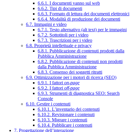
6.6.1. I documenti vanno sul web
6.6.2. Tipi di documenti
6.6.3. Formato di lettura dei documenti elettronici
6.6.4. Modalità di produzione dei documenti
6.7. Immagini e video
6.7.1. Testo alternativo (alt text) per le immagini
6.7.2. Sottotitoli per i video
6.7.3. Trascrizioni per i video
6.8. Proprietà intellettuale e privacy
6.8.1. Pubblicazione di contenuti prodotti dalla
Pubblica Amministrazione
6.8.2. Pubblicazione di contenuti non prodotti
dalla Pubblica Amministrazione
6.8.3. Consenso dei soggetti ritratti
6.9. Ottimizzazione per i motori di ricerca (SEO)
6.9.1. I fattori
on-page
6.9.2. I fattori
off-page
6.9.3. Strumenti di diagnostica SEO: Search
Console
6.10. Gestire i contenuti
6.10.1. L’inventario dei contenuti
6.10.2. Revisionare i contenuti
6.10.3. Migrare i contenuti
6.10.4. Pubblicare i contenuti
7. Progettazione dell’interazione