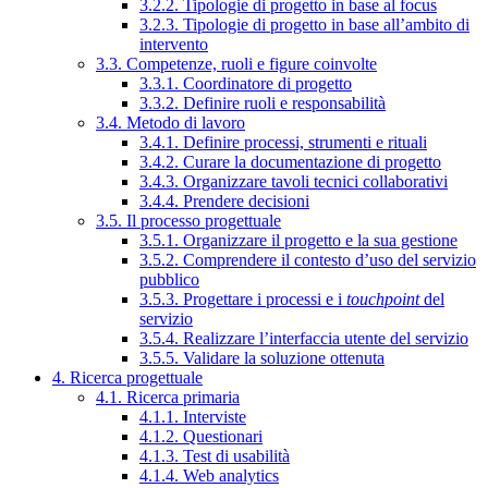
3.2.2. Tipologie di progetto in base al focus
3.2.3. Tipologie di progetto in base all’ambito di
intervento
3.3. Competenze, ruoli e figure coinvolte
3.3.1. Coordinatore di progetto
3.3.2. Definire ruoli e responsabilità
3.4. Metodo di lavoro
3.4.1. Definire processi, strumenti e rituali
3.4.2. Curare la documentazione di progetto
3.4.3. Organizzare tavoli tecnici collaborativi
3.4.4. Prendere decisioni
3.5. Il processo progettuale
3.5.1. Organizzare il progetto e la sua gestione
3.5.2. Comprendere il contesto d’uso del servizio
pubblico
3.5.3. Progettare i processi e i
touchpoint
del
servizio
3.5.4. Realizzare l’interfaccia utente del servizio
3.5.5. Validare la soluzione ottenuta
4. Ricerca progettuale
4.1. Ricerca primaria
4.1.1. Interviste
4.1.2. Questionari
4.1.3. Test di usabilità
4.1.4. Web analytics