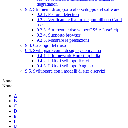
degradation
9.2. Strumenti di supporto allo sviluppo del software
9.2.1. Feature detection
9.2.2. Verificare le feature disponibili con Can I
use
9.2.3. Strumenti e risorse per CSS e JavaScript
9.2.4. Supporto browser
9.2.5. Misurare le prestazioni
9.3. Catalogo del riuso
9.4. Sviluppare con il design system .italia
9.4.1. Il framework Bootstrap Italia
9.4.2. Il kit di sviluppo React
9.4.3. Il kit di sviluppo Angular
9.5. Sviluppare con i modelli di sito e servizi
None
None
A
B
C
D
E
I
M