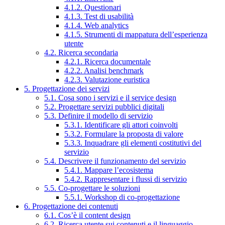
4.1.2. Questionari
4.1.3. Test di usabilità
4.1.4. Web analytics
4.1.5. Strumenti di mappatura dell’esperienza
utente
4.2. Ricerca secondaria
4.2.1. Ricerca documentale
4.2.2. Analisi benchmark
4.2.3. Valutazione euristica
5. Progettazione dei servizi
5.1. Cosa sono i servizi e il service design
5.2. Progettare servizi pubblici digitali
5.3. Definire il modello di servizio
5.3.1. Identificare gli attori coinvolti
5.3.2. Formulare la proposta di valore
5.3.3. Inquadrare gli elementi costitutivi del
servizio
5.4. Descrivere il funzionamento del servizio
5.4.1. Mappare l’ecosistema
5.4.2. Rappresentare i flussi di servizio
5.5. Co-progettare le soluzioni
5.5.1. Workshop di co-progettazione
6. Progettazione dei contenuti
6.1. Cos’è il content design
6.2. Ricerca utente sui contenuti e il linguaggio