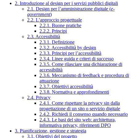
2. Introduzione al design per i servizi pubblici digitali
2.1. Design per l’amministrazione digitale (
e-
government
)
2.2. L’approccio progettuale
2.2.1. Buone pratiche
2.2.2. Principi
2.3. Accessibilità
2.3.1. Definizione
2.3.2. Accessibilità by design
2.3.3. Principi per l’accessibilità
2.3.4. Linee guida e criteri di successo
2.3.5. Come rilasciare una dichiarazione di
accessibilità
2.3.6. Meccanismo di feedback e procedura di
attuazione
2.3.7. Obiettivi accessibilità
2.3.8. Normativa e approfondimenti
2.4. Privacy
2.4.1. Come rispettare la privacy sin dalla
progettazione di un sito o servizio digitale
2.4.2. Richiedi il consenso quando necessario
2.4.3. Le basi del sito web: architettura,
informativa privacy, riferimenti DPO
3. Pianificazione, gestione e strategia
3.1. Obiettivi del progetto