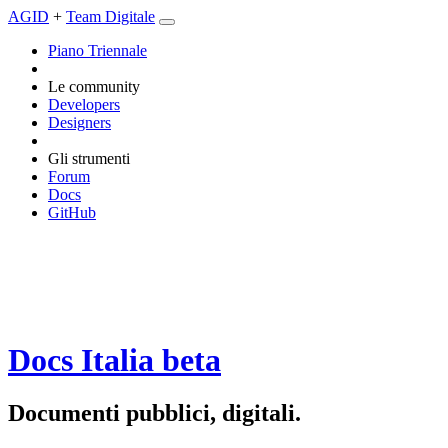
AGID
+
Team Digitale
Piano Triennale
Le community
Developers
Designers
Gli strumenti
Forum
Docs
GitHub
Docs Italia
beta
Documenti pubblici, digitali.