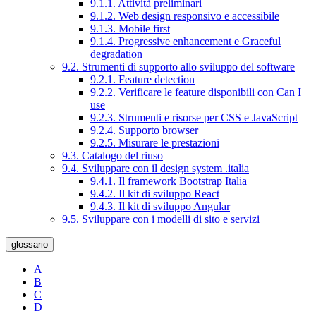
9.1.1. Attività preliminari
9.1.2. Web design responsivo e accessibile
9.1.3. Mobile first
9.1.4. Progressive enhancement e Graceful
degradation
9.2. Strumenti di supporto allo sviluppo del software
9.2.1. Feature detection
9.2.2. Verificare le feature disponibili con Can I
use
9.2.3. Strumenti e risorse per CSS e JavaScript
9.2.4. Supporto browser
9.2.5. Misurare le prestazioni
9.3. Catalogo del riuso
9.4. Sviluppare con il design system .italia
9.4.1. Il framework Bootstrap Italia
9.4.2. Il kit di sviluppo React
9.4.3. Il kit di sviluppo Angular
9.5. Sviluppare con i modelli di sito e servizi
glossario
A
B
C
D