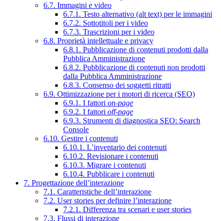
6.7. Immagini e video
6.7.1. Testo alternativo (alt text) per le immagini
6.7.2. Sottotitoli per i video
6.7.3. Trascrizioni per i video
6.8. Proprietà intellettuale e privacy
6.8.1. Pubblicazione di contenuti prodotti dalla
Pubblica Amministrazione
6.8.2. Pubblicazione di contenuti non prodotti
dalla Pubblica Amministrazione
6.8.3. Consenso dei soggetti ritratti
6.9. Ottimizzazione per i motori di ricerca (SEO)
6.9.1. I fattori
on-page
6.9.2. I fattori
off-page
6.9.3. Strumenti di diagnostica SEO: Search
Console
6.10. Gestire i contenuti
6.10.1. L’inventario dei contenuti
6.10.2. Revisionare i contenuti
6.10.3. Migrare i contenuti
6.10.4. Pubblicare i contenuti
7. Progettazione dell’interazione
7.1. Caratteristiche dell’interazione
7.2. User stories per definire l’interazione
7.2.1. Differenza tra scenari e user stories
7.3. Flussi di interazione