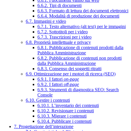
6.6.1. I documenti vanno sul web
6.6.2. Tipi di documenti
6.6.3. Formato di lettura dei documenti elettronici
6.6.4. Modalità di produzione dei documenti
6.7. Immagini e video
6.7.1. Testo alternativo (alt text) per le immagini
6.7.2. Sottotitoli per i video
6.7.3. Trascrizioni per i video
6.8. Proprietà intellettuale e privacy
6.8.1. Pubblicazione di contenuti prodotti dalla
Pubblica Amministrazione
6.8.2. Pubblicazione di contenuti non prodotti
dalla Pubblica Amministrazione
6.8.3. Consenso dei soggetti ritratti
6.9. Ottimizzazione per i motori di ricerca (SEO)
6.9.1. I fattori
on-page
6.9.2. I fattori
off-page
6.9.3. Strumenti di diagnostica SEO: Search
Console
6.10. Gestire i contenuti
6.10.1. L’inventario dei contenuti
6.10.2. Revisionare i contenuti
6.10.3. Migrare i contenuti
6.10.4. Pubblicare i contenuti
7. Progettazione dell’interazione