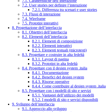
7.1. Caratteristiche dell’interazione
7.2. User stories per definire l’interazione
7.2.1. Differenza tra scenari e user stories
7.3. Flussi di interazione
7.4. Wireframe
7.5. Prototipi interattivi
8. Progettazione dell’interfaccia
8.1. Obiettivi dell’interfaccia
8.2. Elementi dell’interfaccia
8.2.1. Elementi di composizione
8.2.2. Elementi interattivi
8.2.3. Elementi testuali (microtesti)
8.3. Progettare e costruire in alta fedeltà
8.3.1. Layout di pagina
8.3.2. Prototipi in alta fedeltà
8.4. Progettare con il design system .italia
8.4.1. Documentazione
8.4.2. Benefici del design system
8.4.3. Risorse operative
8.4.4. Come contribuire al design system .italia
8.5. Progettare con i modelli di sito e servizi
8.5.1. Vantaggi dell’utilizzo dei modelli
8.5.2. I modelli di sito e servizi disponibili
9. Sviluppo dell’interfaccia
9.1. Approccio allo sviluppo