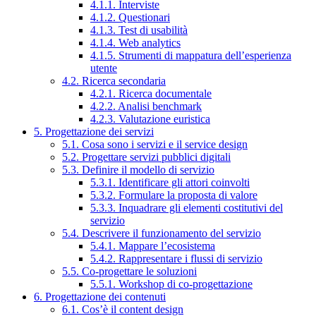
4.1.1. Interviste
4.1.2. Questionari
4.1.3. Test di usabilità
4.1.4. Web analytics
4.1.5. Strumenti di mappatura dell’esperienza
utente
4.2. Ricerca secondaria
4.2.1. Ricerca documentale
4.2.2. Analisi benchmark
4.2.3. Valutazione euristica
5. Progettazione dei servizi
5.1. Cosa sono i servizi e il service design
5.2. Progettare servizi pubblici digitali
5.3. Definire il modello di servizio
5.3.1. Identificare gli attori coinvolti
5.3.2. Formulare la proposta di valore
5.3.3. Inquadrare gli elementi costitutivi del
servizio
5.4. Descrivere il funzionamento del servizio
5.4.1. Mappare l’ecosistema
5.4.2. Rappresentare i flussi di servizio
5.5. Co-progettare le soluzioni
5.5.1. Workshop di co-progettazione
6. Progettazione dei contenuti
6.1. Cos’è il content design