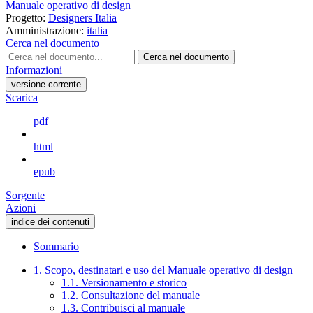
Manuale operativo di design
Progetto:
Designers Italia
Amministrazione:
italia
Cerca nel documento
Cerca nel documento
Informazioni
versione-corrente
Scarica
pdf
html
epub
Sorgente
Azioni
indice dei contenuti
Sommario
1. Scopo, destinatari e uso del Manuale operativo di design
1.1. Versionamento e storico
1.2. Consultazione del manuale
1.3. Contribuisci al manuale