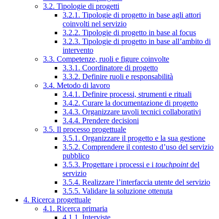
3.2. Tipologie di progetti
3.2.1. Tipologie di progetto in base agli attori
coinvolti nel servizio
3.2.2. Tipologie di progetto in base al focus
3.2.3. Tipologie di progetto in base all’ambito di
intervento
3.3. Competenze, ruoli e figure coinvolte
3.3.1. Coordinatore di progetto
3.3.2. Definire ruoli e responsabilità
3.4. Metodo di lavoro
3.4.1. Definire processi, strumenti e rituali
3.4.2. Curare la documentazione di progetto
3.4.3. Organizzare tavoli tecnici collaborativi
3.4.4. Prendere decisioni
3.5. Il processo progettuale
3.5.1. Organizzare il progetto e la sua gestione
3.5.2. Comprendere il contesto d’uso del servizio
pubblico
3.5.3. Progettare i processi e i
touchpoint
del
servizio
3.5.4. Realizzare l’interfaccia utente del servizio
3.5.5. Validare la soluzione ottenuta
4. Ricerca progettuale
4.1. Ricerca primaria
4.1.1. Interviste