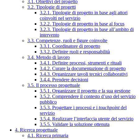
3.1. Obiettivi del progetto
3.2. Tipologie di progetti
3.2.1. Tipologie di progetto in base agli attori
coinvolti nel servizio
3.2.2. Tipologie di progetto in base al focus
3.2.3. Tipologie di progetto in base all’ambito di
intervento
3.3. Competenze, ruoli e figure coinvolte
3.3.1. Coordinatore di progetto
3.3.2. Definire ruoli e responsabilità
3.4. Metodo di lavoro
3.4.1. Definire processi, strumenti e rituali
3.4.2. Curare la documentazione di progetto
3.4.3. Organizzare tavoli tecnici collaborativi
3.4.4. Prendere decisioni
3.5. Il processo progettuale
3.5.1. Organizzare il progetto e la sua gestione
3.5.2. Comprendere il contesto d’uso del servizio
pubblico
3.5.3. Progettare i processi e i
touchpoint
del
servizio
3.5.4. Realizzare l’interfaccia utente del servizio
3.5.5. Validare la soluzione ottenuta
4. Ricerca progettuale
4.1. Ricerca primaria