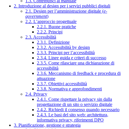
1.3. Contribuisci al manuale
2. Introduzione al design per i servizi pubblici digitali
2.1. Design per l’amministrazione digitale (
e-
government
)
2.2. L’approccio progettuale
2.2.1. Buone pratiche
2.2.2. Principi
2.3. Accessibilità
2.3.1. Definizione
2.3.2. Accessibilità by design
2.3.3. Principi per l’accessibilità
2.3.4. Linee guida e criteri di successo
2.3.5. Come rilasciare una dichiarazione di
accessibilità
2.3.6. Meccanismo di feedback e procedura di
attuazione
2.3.7. Obiettivi accessibilità
2.3.8. Normativa e approfondimenti
2.4. Privacy
2.4.1. Come rispettare la privacy sin dalla
progettazione di un sito o servizio digitale
2.4.2. Richiedi il consenso quando necessario
2.4.3. Le basi del sito web: architettura,
informativa privacy, riferimenti DPO
3. Pianificazione, gestione e strategia