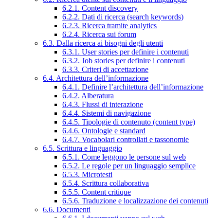
6.2.1. Content discovery
6.2.2. Dati di ricerca (search keywords)
6.2.3. Ricerca tramite analytics
6.2.4. Ricerca sui forum
6.3. Dalla ricerca ai bisogni degli utenti
6.3.1. User stories per definire i contenuti
6.3.2. Job stories per definire i contenuti
6.3.3. Criteri di accettazione
6.4. Architettura dell’informazione
6.4.1. Definire l’architettura dell’informazione
6.4.2. Alberatura
6.4.3. Flussi di interazione
6.4.4. Sistemi di navigazione
6.4.5. Tipologie di contenuto (content type)
6.4.6. Ontologie e standard
6.4.7. Vocabolari controllati e tassonomie
6.5. Scrittura e linguaggio
6.5.1. Come leggono le persone sul web
6.5.2. Le regole per un linguaggio semplice
6.5.3. Microtesti
6.5.4. Scrittura collaborativa
6.5.5. Content critique
6.5.6. Traduzione e localizzazione dei contenuti
6.6. Documenti