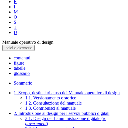
E
I
M
O
S
T
U
Manuale operativo di design
indici e glossario
contenuti
figure
tabelle
glossario
Sommario
1. Scopo, destinatari e uso del Manuale operativo di design
1.1. Versionamento e storico
1.2. Consultazione del manuale
1.3. Contribuisci al manuale
2. Introduzione al design per i servizi pubblici digitali
2.1. Design per l’amministrazione digitale (
e-
government
)