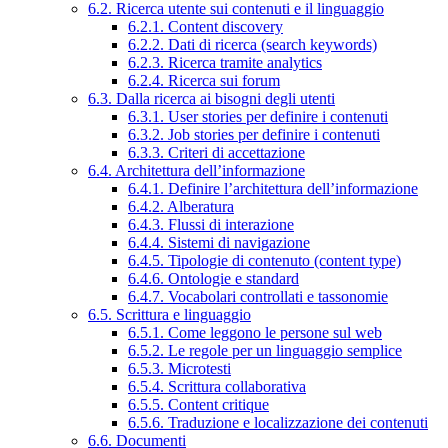
6.2. Ricerca utente sui contenuti e il linguaggio
6.2.1. Content discovery
6.2.2. Dati di ricerca (search keywords)
6.2.3. Ricerca tramite analytics
6.2.4. Ricerca sui forum
6.3. Dalla ricerca ai bisogni degli utenti
6.3.1. User stories per definire i contenuti
6.3.2. Job stories per definire i contenuti
6.3.3. Criteri di accettazione
6.4. Architettura dell’informazione
6.4.1. Definire l’architettura dell’informazione
6.4.2. Alberatura
6.4.3. Flussi di interazione
6.4.4. Sistemi di navigazione
6.4.5. Tipologie di contenuto (content type)
6.4.6. Ontologie e standard
6.4.7. Vocabolari controllati e tassonomie
6.5. Scrittura e linguaggio
6.5.1. Come leggono le persone sul web
6.5.2. Le regole per un linguaggio semplice
6.5.3. Microtesti
6.5.4. Scrittura collaborativa
6.5.5. Content critique
6.5.6. Traduzione e localizzazione dei contenuti
6.6. Documenti